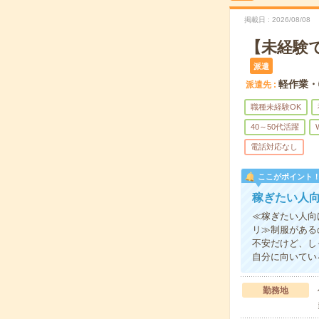
掲載日
2026/08/08
【未経験
派遣
軽作業・
派遣先
職種未経験OK
40～50代活躍
電話対応なし
ここがポイント
稼ぎたい人
≪稼ぎたい人向
リ≫制服がある
不安だけど、し
自分に向いてい
勤務地