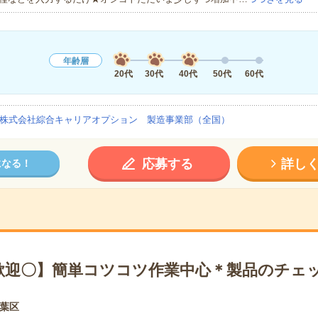
年齢層
20代
30代
40代
50代
60代
株式会社綜合キャリアオプション 製造事業部（全国）
応募する
詳し
になる！
歓迎〇】簡単コツコツ作業中心＊製品のチェ
葉区