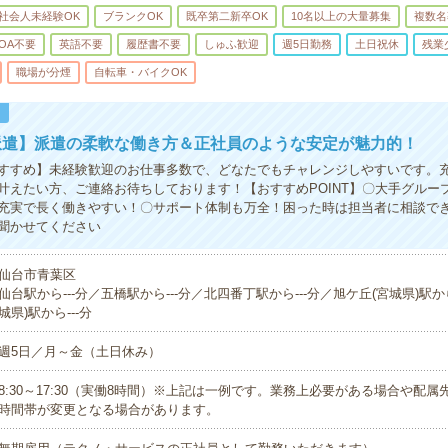
社会人未経験OK
ブランクOK
既卒第二新卒OK
10名以上の大量募集
複数名
OA不要
英語不要
履歴書不要
しゅふ歓迎
週5日勤務
土日祝休
残業
職場が分煙
自転車・バイクOK
！
派遣】派遣の柔軟な働き方＆正社員のような安定が魅力的！
すすめ】未経験歓迎のお仕事多数で、どなたでもチャレンジしやすいです。
叶えたい方、ご連絡お待ちしております！【おすすめPOINT】〇大手グルー
充実で長く働きやすい！〇サポート体制も万全！困った時は担当者に相談で
聞かせてください
仙台市青葉区
仙台駅から---分／五橋駅から---分／北四番丁駅から---分／旭ケ丘(宮城県)駅から
城県)駅から---分
週5日／月～金（土日休み）
8:30～17:30（実働8時間）※上記は一例です。業務上必要がある場合や配
時間帯が変更となる場合があります。