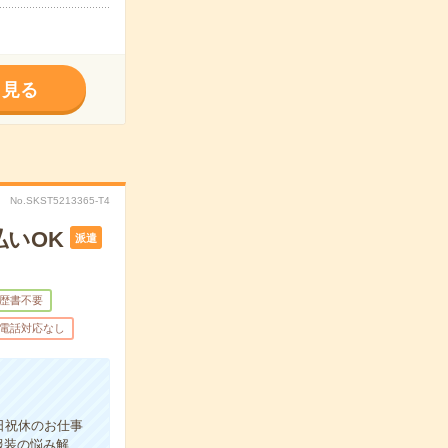
く見る
No.SKST5213365-T4
払いOK
派遣
歴書不要
電話対応なし
日祝休のお仕事
服装の悩み解