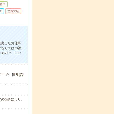
募集
少
交費支給
充実したお仕事
プならではの福
きるので、いつ
---分／国見(宮
属先の都合により、