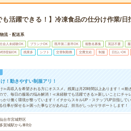
でも活躍できる！】冷凍食品の仕分け作業/日
物流・配送系
社会人未経験OK
ブランクOK
既卒第二新卒OK
複数名募集
英語不要
履
WEB登録OK
残業多
シフト
交替制勤務
交費支給
制服
日払いOK
！
向け！動きやすい制服アリ！
け≫高収入を希望される方にオススメ。残業は月20時間以上あります！≪動
ので、毎日の服装の悩み解消！≪未経験でも活躍できる≫新しいことにチャ
っかり働く環境が整っています！イチからスキルUP・ステップUP目指して
る仕事が探せる≫困った事などがあれば、担当がしっかりサポートします！
仙台市宮城野区
多賀城駅から車8分