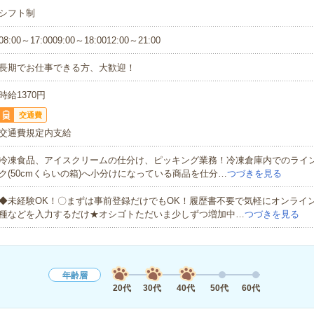
シフト制
08:00～17:0009:00～18:0012:00～21:00
長期でお仕事できる方、大歓迎！
時給1370円
交通費
交通費規定内支給
冷凍食品、アイスクリームの仕分け、ピッキング業務！冷凍倉庫内でのライ
ク(50cmくらいの箱)へ小分けになっている商品を仕分…
つづきを見る
◆未経験OK！〇まずは事前登録だけでもOK！履歴書不要で気軽にオンライ
種などを入力するだけ★オシゴトただいま少しずつ増加中…
つづきを見る
年齢層
20代
30代
40代
50代
60代