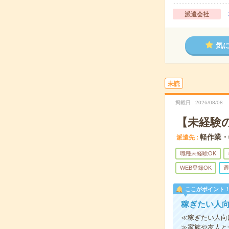
派遣会社
気
未読
掲載日
2026/08/08
【未経験
軽作業・
派遣先
職種未経験OK
WEB登録OK
週
ここがポイント
稼ぎたい人
≪稼ぎたい人向
≫家族や友人と