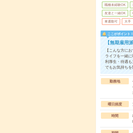
職種未経験OK
友達と一緒OK
車通勤可
大手
ここがポイント
【無期雇用
【こんな方にお
ライフを一緒に
利厚生・待遇も
でもお気持ちを
勤務地
曜日頻度
時間