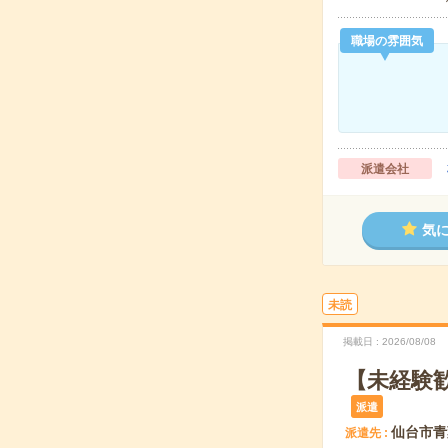
職場の雰囲気
派遣会社
気
未読
掲載日
2026/08/08
【未経験
派遣
仙台市青
派遣先