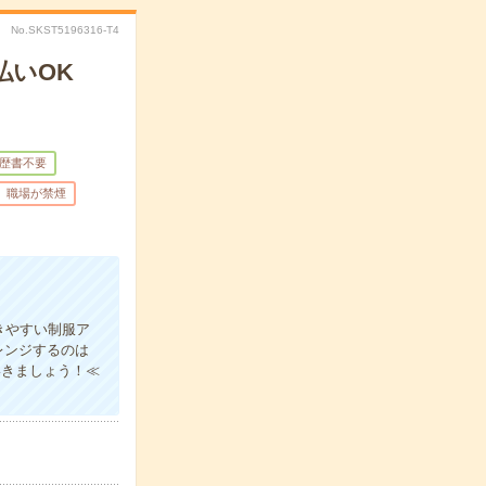
No.SKST5196316-T4
払いOK
歴書不要
職場が禁煙
きやすい制服ア
レンジするのは
いきましょう！≪