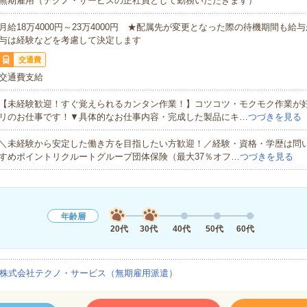
無期雇用（テクノ・サービスの正社員として勤務いただきます）
月給18万4000円～23万4000円 ★配属先が変更となった際の待機期間も給
与は経験などを考慮して決定します
交通費
交通費支給
【未経験歓迎！すぐ覚えられるカンタン作業！】コツコツ・モクモク作業が
リのお仕事です！▼具体的なお仕事内容・完成した製品にキ…
つづきを見る
＼未経験から安定した働き方を目指したい方歓迎！／経験・資格・学歴は問
すめポイントリクルートグループ団体保険（最大37％オフ…
つづきを見る
年齢層
20代
30代
40代
50代
60代
株式会社テクノ・サービス（無期雇用派遣）