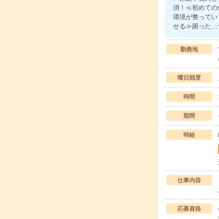
消！≪初めての
環境が整ってい
せる≫困った…
勤務地
曜日頻度
時間
期間
時給
仕事内容
応募資格