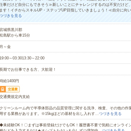
仕事だけど自分にもできそう≫新しいことにチャレンジするのは不安だけど
ます！イチからスキルUP・ステップUP目指していきましょう！≪自分に向
つづきを見る
宮城県黒川郡
松島駅から車15分
月～金
19:00～03:3013:30～22:00
長期でお仕事できる方、大歓迎！
時給1400円
交通費
交通費規定内支給
クリーンルーム内で半導体部品の品質管理に関する洗浄、検査、その他の作
用する業務があります。※15kgほどの基材を出し入れす…
つづきを見る
◆未経験OK！〇まずは事前登録だけでもOK！履歴書不要で気軽にオンライ
種などを入力するだけ★オシゴトただいま少しずつ増加中…
つづきを見る