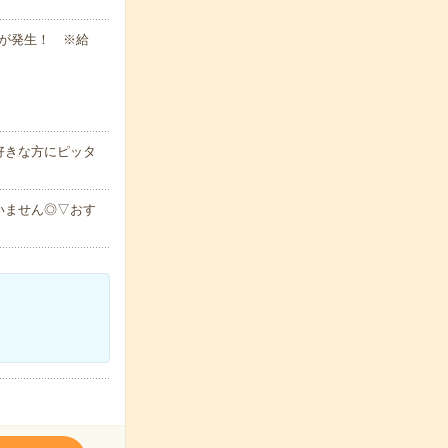
与が発生！ ※給
好きな方にピッタ
いません◎▽おす