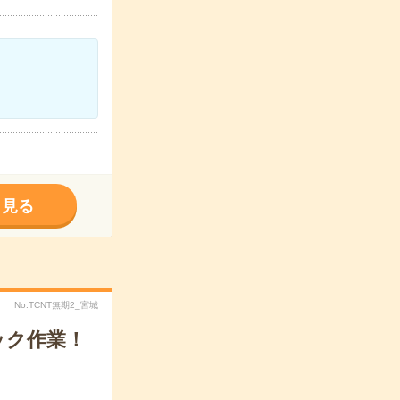
く見る
No.TCNT無期2_宮城
ック作業！