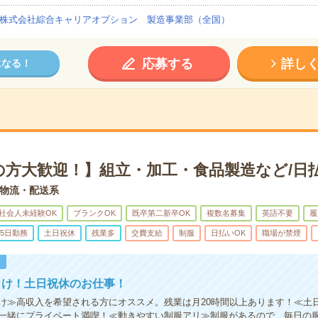
株式会社綜合キャリアオプション 製造事業部（全国）
応募する
詳し
になる！
の方大歓迎！】組立・加工・食品製造など/日
物流・配送系
社会人未経験OK
ブランクOK
既卒第二新卒OK
複数名募集
英語不要
履
5日勤務
土日祝休
残業多
交費支給
制服
日払いOK
職場が禁煙
！
向け！土日祝休のお仕事！
け≫高収入を希望される方にオススメ。残業は月20時間以上あります！≪土
一緒にプライベート満喫！≪動きやすい制服アリ≫制服があるので、毎日の