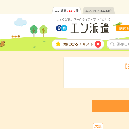
エン派遣
71573
件
エンバイト
82182
件
ちょうど良いワークライフバランスが叶う
関東版
気になる！リスト
0
保存し
【
未読