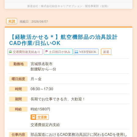
派遣会社
株式会社綜合キャリアオプション 製造事業部（全国）
未読
掲載日
2026/08/07
【経験活かせる＊】航空機部品の治具設計
CAD作業/日払いOK
交通費別途支給あり
土日祝日が休み
WEB登録OK
派遣
宮城県名取市
勤務地
館腰駅から---分
月～金
曜日頻度
08:30～17:30
時間
長期でお仕事できる方、大歓迎！
期間
時給1580円
時給
交通費
交通費規定内支給
部品製造におけるCAD業務治具設計に関わるCADを使用し
仕事内容