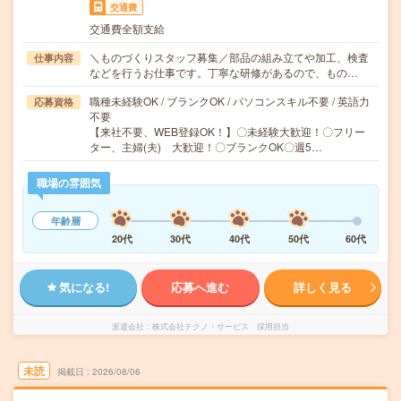
交通費
交通費全額支給
＼ものづくりスタッフ募集／部品の組み立てや加工、検査
仕事内容
などを行うお仕事です。丁寧な研修があるので、もの…
職種未経験OK / ブランクOK / パソコンスキル不要 / 英語力
応募資格
不要
【来社不要、WEB登録OK！】〇未経験大歓迎！〇フリー
ター、主婦(夫) 大歓迎！〇ブランクOK〇週5…
職場の雰囲気
年齢層
20代
30代
40代
50代
60代
気になる!
応募へ進む
詳しく見る
派遣会社
株式会社テクノ・サービス 採用担当
未読
掲載日
2026/08/06