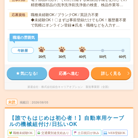
精密機器部品の洗浄洗浄前洗浄後の検査、検品作業等…
職種未経験OK / ブランクOK / 英語力不要
応募資格
◆未経験OK！〇まずは事前登録だけでもOK！履歴書不要
で気軽にオンライン登録★氏名・職種などを入力す…
職場の雰囲気
年齢層
20代
30代
40代
50代
60代
気になる!
応募へ進む
詳しく見る
派遣会社
株式会社綜合キャリアオプション 製造事業部（全国）
未読
掲載日
2026/08/05
【誰でもはじめは初心者！】自動車用ケーブ
ルの機械組付け/日払いOK
職種未経験OK
交通費別途支給あり
土日祝日が休み
WEB登録OK