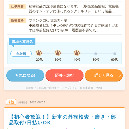
精密部品の洗浄業務になります。【取扱製品情報】電気機
仕事内容
器のオン・オフに使われるシグナルリレーという製品…
ブランクOK / 英語力不要
応募資格
◆経験者歓迎！◆ExcelやWordの操作できる方歓迎！〇ま
ずは事前登録だけでもOK！履歴書不要で気…
職場の雰囲気
年齢層
20代
30代
40代
50代
60代
気になる!
応募へ進む
詳しく見る
派遣会社
株式会社綜合キャリアオプション 製造事業部（全国）
未読
掲載日
2026/08/05
【初心者歓迎！】新車の外観検査・磨き・部
品取付/日払いOK