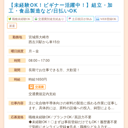
【未経験OK！ビギナー活躍中！】組立・加
工・食品製造など/日払いOK
職種未経験OK
交通費別途支給あり
土日祝日が休み
WEB登録OK
派遣
宮城県大崎市
勤務地
西古川駅から車15分
月～金
曜日頻度
08:00～17:00
時間
長期でお仕事できる方、大歓迎！
期間
時給1650円
時給
交通費
交通費規定内支給
主に化合物半導体向けの材料の製造に係わる作業に従事し
仕事内容
ます。具体的には、原料の設備への投入、鋳型による…
職種未経験OK / ブランクOK / 英語力不要
応募資格
◆未経験OK！〇まずは事前登録だけでもOK！履歴書不要
で気軽にオンライン登録★氏名・職種などを入力す…