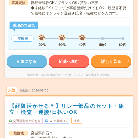
職種未経験OK / ブランクOK / 英語力不要
応募資格
◆未経験OK！〇まずは事前登録だけでもOK！履歴書不要
で気軽にオンライン登録★氏名・職種などを入力す…
職場の雰囲気
年齢層
20代
30代
40代
50代
60代
気になる!
応募へ進む
詳しく見る
派遣会社
株式会社綜合キャリアオプション 製造事業部（全国）
未読
掲載日
2026/08/05
【経験活かせる＊】リレー部品のセット・組
立・検査・運搬/日払いOK
交通費別途支給あり
WEB登録OK
派遣
宮城県白石市
勤務地
白石(宮城県)駅から車7分