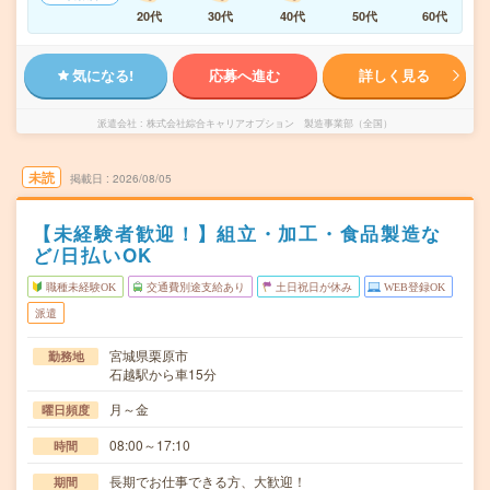
20代
30代
40代
50代
60代
気になる!
応募へ進む
詳しく見る
派遣会社
株式会社綜合キャリアオプション 製造事業部（全国）
未読
掲載日
2026/08/05
【未経験者歓迎！】組立・加工・食品製造な
ど/日払いOK
職種未経験OK
交通費別途支給あり
土日祝日が休み
WEB登録OK
派遣
宮城県栗原市
勤務地
石越駅から車15分
月～金
曜日頻度
08:00～17:10
時間
長期でお仕事できる方、大歓迎！
期間