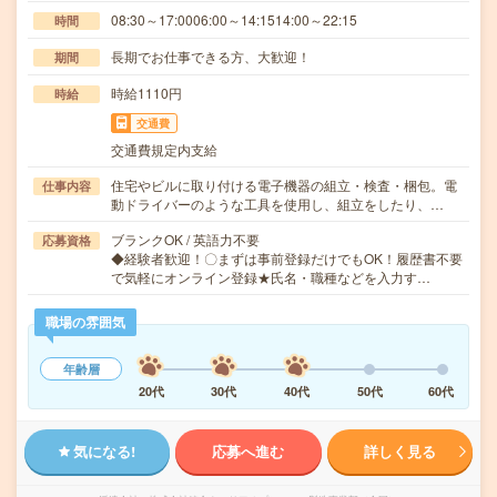
08:30～17:0006:00～14:1514:00～22:15
時間
長期でお仕事できる方、大歓迎！
期間
時給1110円
時給
交通費
交通費規定内支給
住宅やビルに取り付ける電子機器の組立・検査・梱包。電
仕事内容
動ドライバーのような工具を使用し、組立をしたり、…
ブランクOK / 英語力不要
応募資格
◆経験者歓迎！〇まずは事前登録だけでもOK！履歴書不要
で気軽にオンライン登録★氏名・職種などを入力す…
職場の雰囲気
年齢層
20代
30代
40代
50代
60代
気になる!
応募へ進む
詳しく見る