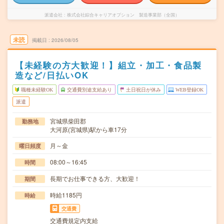
派遣会社
株式会社綜合キャリアオプション 製造事業部（全国）
未読
掲載日
2026/08/05
【未経験の方大歓迎！】組立・加工・食品製
造など/日払いOK
職種未経験OK
交通費別途支給あり
土日祝日が休み
WEB登録OK
派遣
宮城県柴田郡
勤務地
大河原(宮城県)駅から車17分
月～金
曜日頻度
08:00～16:45
時間
長期でお仕事できる方、大歓迎！
期間
時給1185円
時給
交通費
交通費規定内支給