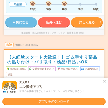
年齢層
20代
30代
40代
50代
60代
気になる!
応募へ進む
詳しく見る
派遣会社
株式会社綜合キャリアオプション 製造事業部（全国）
未読
掲載日
2026/08/05
【未経験スタート大歓迎！】ゴム手すり部品
の貼り付け・バリ取り・検品/日払いOK
職種未経験OK
交通費別途支給あり
土日祝日が休み
WEB登録OK
派遣
大人気！
仙台市宮城野区
勤務地
エン派遣アプリ
中野栄駅から車15分
派遣のお仕事情報がたくさん！プッシュ通知で受け取ろう！
月～金
曜日頻度
アプリをダウンロード
08:30～17:3017:00～01:30
時間