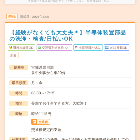
派遣会社
株式会社綜合キャリアオプション 製造事業部（全国）
未読
掲載日
2026/08/05
【経験がなくても大丈夫＊】半導体装置部品
の洗浄・検査/日払いOK
職種未経験OK
交通費別途支給あり
土日祝日が休み
WEB登録OK
派遣
宮城県黒川郡
勤務地
泉中央駅から車20分
月～金
曜日頻度
08:30～17:15
時間
長期でお仕事できる方、大歓迎！
期間
時給1115円
時給
交通費
交通費規定内支給
電子部品の洗浄、それに付随する業務洗浄機を使用しての
仕事内容