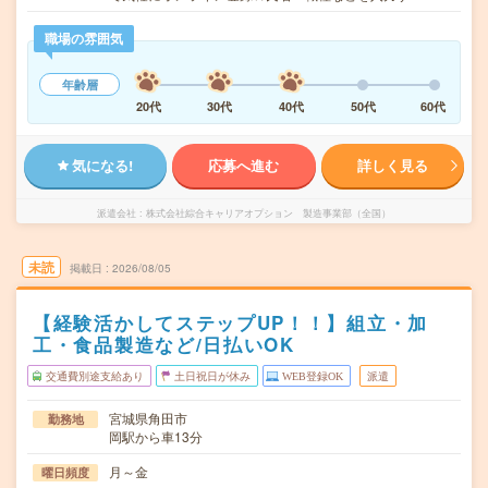
職場の雰囲気
年齢層
20代
30代
40代
50代
60代
気になる!
応募へ進む
詳しく見る
派遣会社
株式会社綜合キャリアオプション 製造事業部（全国）
未読
掲載日
2026/08/05
【経験活かしてステップUP！！】組立・加
工・食品製造など/日払いOK
交通費別途支給あり
土日祝日が休み
WEB登録OK
派遣
宮城県角田市
勤務地
岡駅から車13分
月～金
曜日頻度