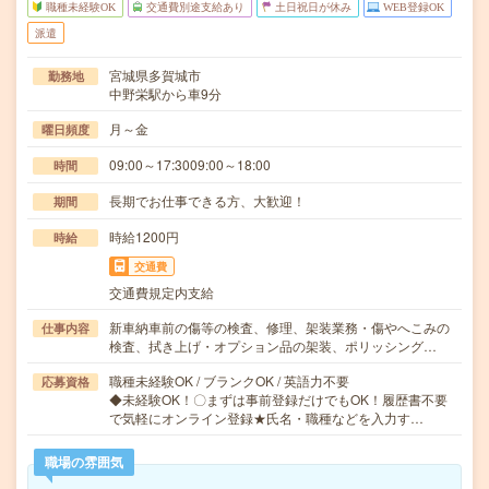
職種未経験OK
交通費別途支給あり
土日祝日が休み
WEB登録OK
派遣
宮城県多賀城市
勤務地
中野栄駅から車9分
月～金
曜日頻度
09:00～17:3009:00～18:00
時間
長期でお仕事できる方、大歓迎！
期間
時給1200円
時給
交通費
交通費規定内支給
新車納車前の傷等の検査、修理、架装業務・傷やへこみの
仕事内容
検査、拭き上げ・オプション品の架装、ポリッシング…
職種未経験OK / ブランクOK / 英語力不要
応募資格
◆未経験OK！〇まずは事前登録だけでもOK！履歴書不要
で気軽にオンライン登録★氏名・職種などを入力す…
職場の雰囲気