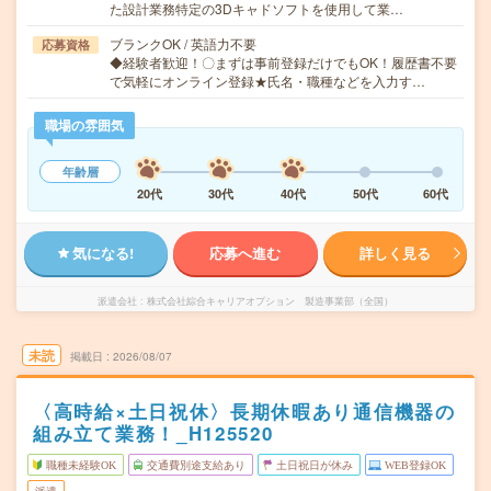
た設計業務特定の3Dキャドソフトを使用して業…
ブランクOK / 英語力不要
応募資格
◆経験者歓迎！〇まずは事前登録だけでもOK！履歴書不要
で気軽にオンライン登録★氏名・職種などを入力す…
職場の雰囲気
年齢層
20代
30代
40代
50代
60代
気になる!
応募へ進む
詳しく見る
派遣会社
株式会社綜合キャリアオプション 製造事業部（全国）
未読
掲載日
2026/08/07
〈高時給×土日祝休〉長期休暇あり通信機器の
組み立て業務！_H125520
職種未経験OK
交通費別途支給あり
土日祝日が休み
WEB登録OK