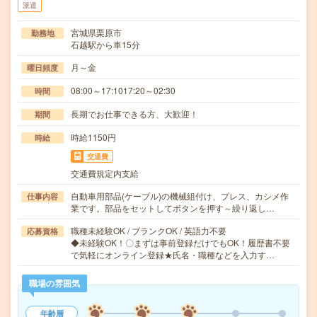
派遣
宮城県栗原市
勤務地
石越駅から車15分
月～金
曜日頻度
08:00～17:1017:20～02:30
時間
長期でお仕事できる方、大歓迎！
期間
時給1150円
時給
交通費
交通費規定内支給
自動車用部品(ケーブル)の機械組付け、プレス、カシメ作
仕事内容
業です。部品をセットしてボタンを押す～繰り返し…
職種未経験OK / ブランクOK / 英語力不要
応募資格
◆未経験OK！〇まずは事前登録だけでもOK！履歴書不要
で気軽にオンライン登録★氏名・職種などを入力す…
職場の雰囲気
年齢層