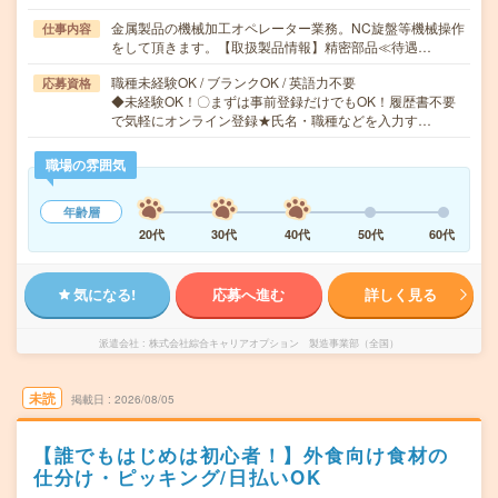
金属製品の機械加工オペレーター業務。NC旋盤等機械操作
仕事内容
をして頂きます。【取扱製品情報】精密部品≪待遇…
職種未経験OK / ブランクOK / 英語力不要
応募資格
◆未経験OK！〇まずは事前登録だけでもOK！履歴書不要
で気軽にオンライン登録★氏名・職種などを入力す…
職場の雰囲気
年齢層
20代
30代
40代
50代
60代
気になる!
応募へ進む
詳しく見る
派遣会社
株式会社綜合キャリアオプション 製造事業部（全国）
未読
掲載日
2026/08/05
【誰でもはじめは初心者！】外食向け食材の
仕分け・ピッキング/日払いOK