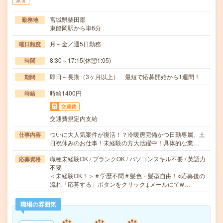
派遣
宮城県柴田郡
勤務地
東船岡駅から車6分
月～金／週5日勤務
曜日頻度
8:30～17:15(休憩1:05)
時間
即日～長期（3ヶ月以上） 最短で応募開始から1週間！
期間
時給1400円
時給
交通費
交通費規定内支給
ついに大人気案件が復活！？冷暖房完備かつ日勤専属、土
仕事内容
日祝休みのお仕事！未経験の方大活躍中！具体的な業…
職種未経験OK / ブランクOK / パソコンスキル不要 / 英語力
応募資格
不要
＜未経験OK！＞＃学歴不問＃髪色・髪型自由！○応募後の
流れ「応募する」ボタンをクリック↓メールにてw…
職場の雰囲気