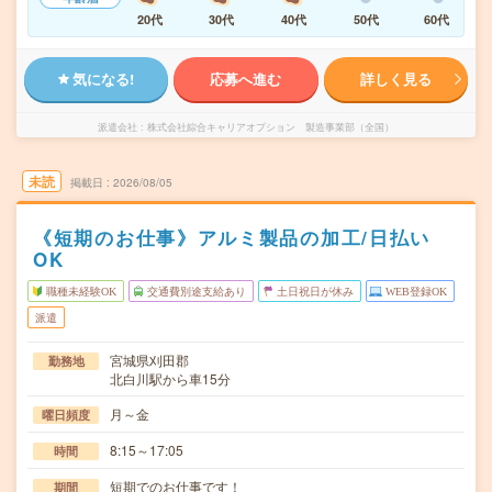
20代
30代
40代
50代
60代
気になる!
応募へ進む
詳しく見る
派遣会社
株式会社綜合キャリアオプション 製造事業部（全国）
未読
掲載日
2026/08/05
《短期のお仕事》アルミ製品の加工/日払い
OK
職種未経験OK
交通費別途支給あり
土日祝日が休み
WEB登録OK
派遣
宮城県刈田郡
勤務地
北白川駅から車15分
月～金
曜日頻度
8:15～17:05
時間
短期でのお仕事です！
期間