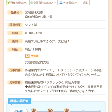
職種未経験OK
交通費別途支給あり
WEB登録OK
派遣
宮城県名取市
勤務地
南仙台駅から車14分
シフト制
曜日頻度
09:00～18:00
時間
長期でお仕事できる方、大歓迎！
期間
時給1190円
時給
交通費
交通費規定内支給
冷蔵庫内でのファミリーレストラン・外食チェーン等向け
仕事内容
の食材の仕分け荷物についているランプインジケータ…
職種未経験OK / ブランクOK / 英語力不要
応募資格
◆未経験OK！〇まずは事前登録だけでもOK！履歴書不要
で気軽にオンライン登録★氏名・職種などを入力す…
職場の雰囲気
年齢層