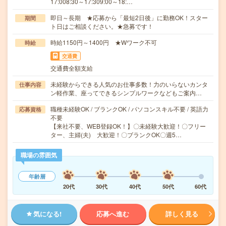
17:008:30～17:309:00～18:…
即日～長期 ★応募から「最短2日後」に勤務OK！スター
期間
ト日はご相談ください。★急募です！
時給1150円～1400円 ★Wワーク不可
時給
交通費
交通費全額支給
未経験からできる人気のお仕事多数！力のいらないカンタ
仕事内容
ン軽作業、座ってできるシンプルワークなどもご案内…
職種未経験OK / ブランクOK / パソコンスキル不要 / 英語力
応募資格
不要
【来社不要、WEB登録OK！】〇未経験大歓迎！〇フリー
ター、主婦(夫) 大歓迎！〇ブランクOK〇週5…
職場の雰囲気
年齢層
20代
30代
40代
50代
60代
気になる!
応募へ進む
詳しく見る