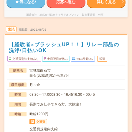
気になる!
応募へ進む
詳しく見る
派遣会社
株式会社綜合キャリアオプション 製造事業部（全国）
未読
掲載日
2026/08/05
【経験者×ブラッシュUP！！】リレー部品の
洗浄/日払いOK
交通費別途支給あり
土日祝日が休み
WEB登録OK
派遣
宮城県白石市
勤務地
白石(宮城県)駅から車7分
月～金
曜日頻度
08:30～17:0008:30～16:4516:30～00:45
時間
長期でお仕事できる方、大歓迎！
期間
時給1200円
時給
交通費
交通費規定内支給