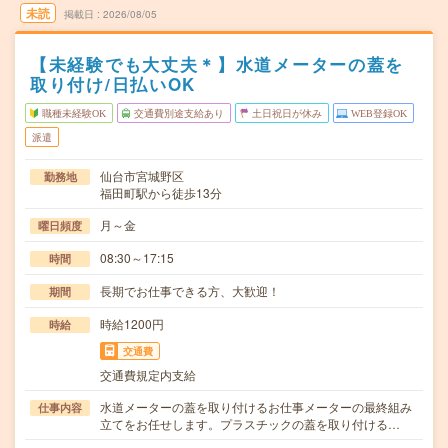
未読
掲載日
2026/08/05
【未経験でも大丈夫＊】水道メーターの蓋を
取り付け/日払いOK
職種未経験OK
交通費別途支給あり
土日祝日が休み
WEB登録OK
派遣
仙台市宮城野区
勤務地
福田町駅から徒歩13分
月～金
曜日頻度
08:30～17:15
時間
長期でお仕事できる方、大歓迎！
期間
時給1200円
時給
交通費
交通費規定内支給
水道メーターの蓋を取り付けるお仕事メーターの最終組み
仕事内容
立てをお任せします。プラスチックの蓋を取り付ける…