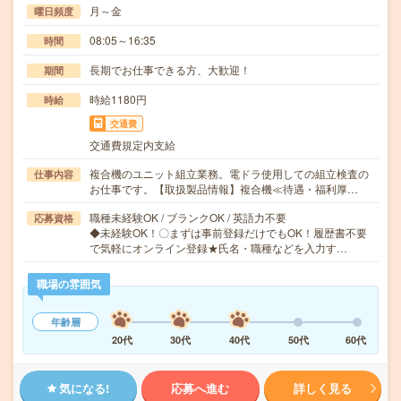
月～金
曜日頻度
08:05～16:35
時間
長期でお仕事できる方、大歓迎！
期間
時給1180円
時給
交通費
交通費規定内支給
複合機のユニット組立業務。電ドラ使用しての組立検査の
仕事内容
お仕事です。【取扱製品情報】複合機≪待遇・福利厚…
職種未経験OK / ブランクOK / 英語力不要
応募資格
◆未経験OK！〇まずは事前登録だけでもOK！履歴書不要
で気軽にオンライン登録★氏名・職種などを入力す…
職場の雰囲気
年齢層
20代
30代
40代
50代
60代
気になる!
応募へ進む
詳しく見る