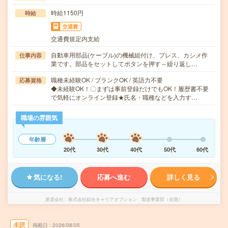
時給1150円
時給
交通費
交通費規定内支給
自動車用部品(ケーブル)の機械組付け、プレス、カシメ作
仕事内容
業です。部品をセットしてボタンを押す～繰り返し…
職種未経験OK / ブランクOK / 英語力不要
応募資格
◆未経験OK！〇まずは事前登録だけでもOK！履歴書不要
で気軽にオンライン登録★氏名・職種などを入力す…
職場の雰囲気
年齢層
20代
30代
40代
50代
60代
気になる!
応募へ進む
詳しく見る
派遣会社
株式会社綜合キャリアオプション 製造事業部（全国）
未読
掲載日
2026/08/05