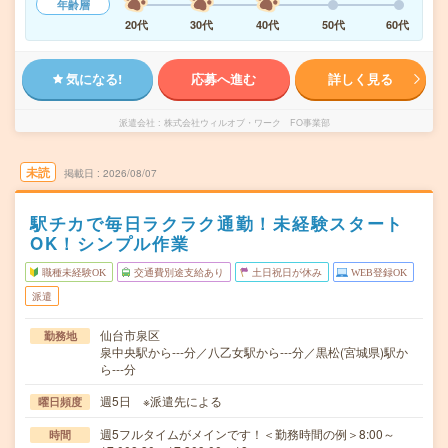
年齢層
20代
30代
40代
50代
60代
気になる!
応募へ進む
詳しく見る
派遣会社
株式会社ウィルオブ・ワーク FO事業部
未読
掲載日
2026/08/07
駅チカで毎日ラクラク通勤！未経験スタート
OK！シンプル作業
職種未経験OK
交通費別途支給あり
土日祝日が休み
WEB登録OK
派遣
仙台市泉区
勤務地
泉中央駅から---分／八乙女駅から---分／黒松(宮城県)駅か
ら---分
週5日 ※派遣先による
曜日頻度
週5フルタイムがメインです！＜勤務時間の例＞8:00～
時間