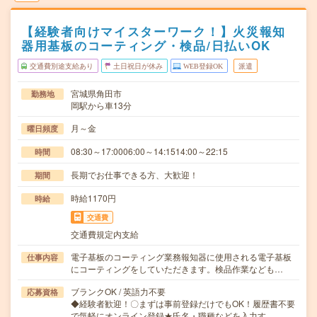
【経験者向けマイスターワーク！】火災報知
器用基板のコーティング・検品/日払いOK
交通費別途支給あり
土日祝日が休み
WEB登録OK
派遣
宮城県角田市
勤務地
岡駅から車13分
月～金
曜日頻度
08:30～17:0006:00～14:1514:00～22:15
時間
長期でお仕事できる方、大歓迎！
期間
時給1170円
時給
交通費
交通費規定内支給
電子基板のコーティング業務報知器に使用される電子基板
仕事内容
にコーティングをしていただきます。検品作業なども…
ブランクOK / 英語力不要
応募資格
◆経験者歓迎！〇まずは事前登録だけでもOK！履歴書不要
で気軽にオンライン登録★氏名・職種などを入力す…