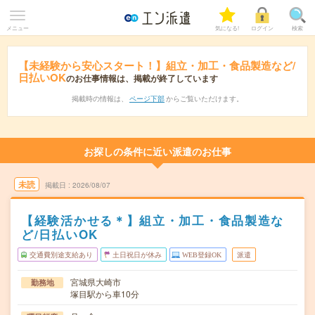
メニュー
気になる!
ログイン
検索
【未経験から安心スタート！】組立・加工・食品製造など/
日払いOK
のお仕事情報は、掲載が終了しています
掲載時の情報は、
ページ下部
からご覧いただけます。
お探しの条件に近い派遣のお仕事
未読
掲載日
2026/08/07
【経験活かせる＊】組立・加工・食品製造な
ど/日払いOK
交通費別途支給あり
土日祝日が休み
WEB登録OK
派遣
宮城県大崎市
勤務地
塚目駅から車10分