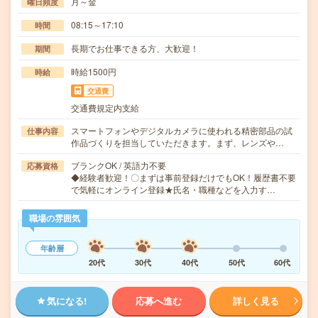
月～金
曜日頻度
08:15～17:10
時間
長期でお仕事できる方、大歓迎！
期間
時給1500円
時給
交通費
交通費規定内支給
スマートフォンやデジタルカメラに使われる精密部品の試
仕事内容
作品づくりを担当していただきます。まず、レンズや…
ブランクOK / 英語力不要
応募資格
◆経験者歓迎！〇まずは事前登録だけでもOK！履歴書不要
で気軽にオンライン登録★氏名・職種などを入力す…
職場の雰囲気
年齢層
20代
30代
40代
50代
60代
気になる!
応募へ進む
詳しく見る