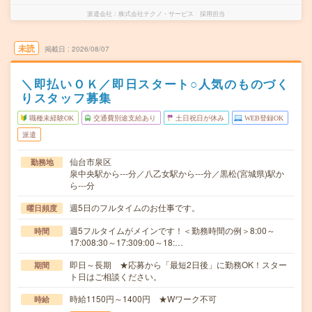
派遣会社
株式会社テクノ・サービス 採用担当
未読
掲載日
2026/08/07
＼即払いＯＫ／即日スタート○人気のものづく
りスタッフ募集
職種未経験OK
交通費別途支給あり
土日祝日が休み
WEB登録OK
派遣
仙台市泉区
勤務地
泉中央駅から---分／八乙女駅から---分／黒松(宮城県)駅か
ら---分
週5日のフルタイムのお仕事です。
曜日頻度
週5フルタイムがメインです！＜勤務時間の例＞8:00～
時間
17:008:30～17:309:00～18:…
即日～長期 ★応募から「最短2日後」に勤務OK！スター
期間
ト日はご相談ください。
時給1150円～1400円 ★Wワーク不可
時給