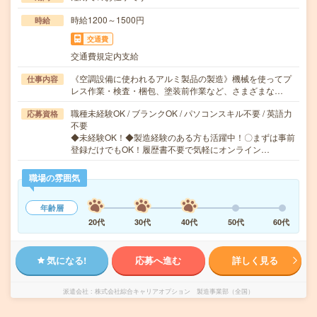
時給1200～1500円
時給
交通費
交通費規定内支給
《空調設備に使われるアルミ製品の製造》機械を使ってプ
仕事内容
レス作業・検査・梱包、塗装前作業など、さまざまな…
職種未経験OK / ブランクOK / パソコンスキル不要 / 英語力
応募資格
不要
◆未経験OK！◆製造経験のある方も活躍中！〇まずは事前
登録だけでもOK！履歴書不要で気軽にオンライン…
職場の雰囲気
年齢層
20代
30代
40代
50代
60代
気になる!
応募へ進む
詳しく見る
派遣会社
株式会社綜合キャリアオプション 製造事業部（全国）