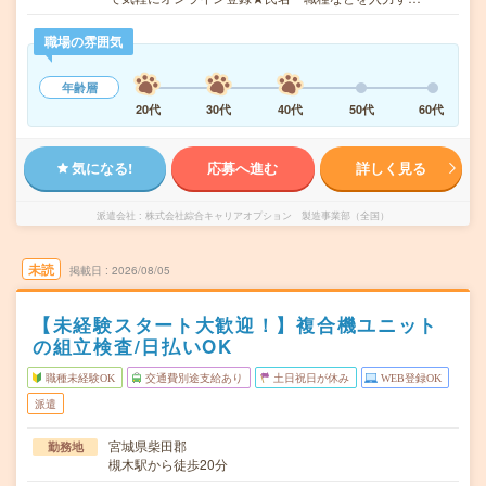
職場の雰囲気
年齢層
20代
30代
40代
50代
60代
気になる!
応募へ進む
詳しく見る
派遣会社
株式会社綜合キャリアオプション 製造事業部（全国）
未読
掲載日
2026/08/05
【未経験スタート大歓迎！】複合機ユニット
の組立検査/日払いOK
職種未経験OK
交通費別途支給あり
土日祝日が休み
WEB登録OK
派遣
宮城県柴田郡
勤務地
槻木駅から徒歩20分