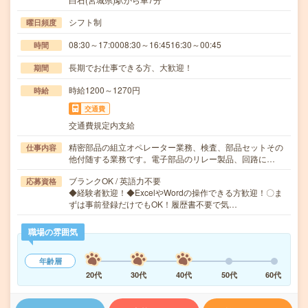
シフト制
曜日頻度
08:30～17:0008:30～16:4516:30～00:45
時間
長期でお仕事できる方、大歓迎！
期間
時給1200～1270円
時給
交通費
交通費規定内支給
精密部品の組立オペレーター業務、検査、部品セットその
仕事内容
他付随する業務です。電子部品のリレー製品、回路に…
ブランクOK / 英語力不要
応募資格
◆経験者歓迎！◆ExcelやWordの操作できる方歓迎！〇ま
ずは事前登録だけでもOK！履歴書不要で気…
職場の雰囲気
年齢層
20代
30代
40代
50代
60代