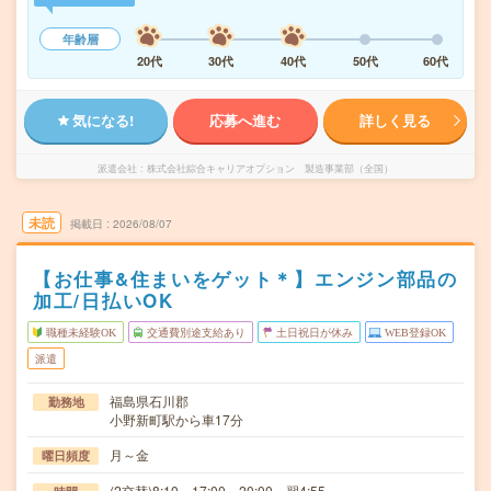
年齢層
20代
30代
40代
50代
60代
気になる!
応募へ進む
詳しく見る
派遣会社
株式会社綜合キャリアオプション 製造事業部（全国）
未読
掲載日
2026/08/07
【お仕事&住まいをゲット＊】エンジン部品の
加工/日払いOK
職種未経験OK
交通費別途支給あり
土日祝日が休み
WEB登録OK
派遣
福島県石川郡
勤務地
小野新町駅から車17分
月～金
曜日頻度
(2交替)8:10～17:00、20:00～翌4:55