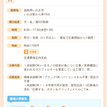
派遣
福島県いわき市
勤務地
いわき駅から車15分
月～金／週5日勤務
曜日頻度
8:30～17:30(休憩1:30)
時間
即日～長期（3ヶ月以上） 最短で応募開始から1週間！
期間
時給1105円
時給
交通費
交通費規定内支給
＼未経験OK○一生モノの技術が身につく仕事／医療機器に
仕事内容
使われるガスフィルターを製造している工場で、部…
職種未経験OK / ブランクOK / パソコンスキル不要 / 英語力
応募資格
不要
＜未経験OK！＞＃学歴不問＃髪色・髪型自由！○応募後の
流れ「応募する」ボタンをクリック↓メールにてw…
職場の雰囲気