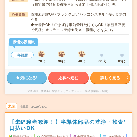
→測定器で精度を確認＊めっき加工部品を取付け洗…
職種未経験OK / ブランクOK / パソコンスキル不要 / 英語力
応募資格
不要
◆未経験OK！〇まずは事前登録だけでもOK！履歴書不要
で気軽にオンライン登録★氏名・職種などを入力す…
職場の雰囲気
年齢層
20代
30代
40代
50代
60代
気になる!
応募へ進む
詳しく見る
派遣会社
株式会社綜合キャリアオプション 製造事業部（全国）
未読
掲載日
2026/08/07
【未経験者歓迎！】半導体部品の洗浄・検査/
日払いOK
職種未経験OK
交通費別途支給あり
土日祝日が休み
WEB登録OK