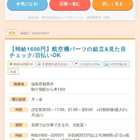
気になる!
応募へ進む
詳しく見る
派遣会社
株式会社綜合キャリアオプション 製造事業部（全国）
未読
掲載日
2026/08/07
【時給1600円】航空機パーツの組立&見た目
チェック/日払いOK
職種未経験OK
交通費別途支給あり
土日祝日が休み
WEB登録OK
派遣
福島県相馬市
勤務地
駒ケ嶺駅から車10分
月～金
曜日頻度
(2交替)8:00～17:00、21:00～翌6:00 ※日勤研修(最大2ヶ
時間
月)あり
長期でお仕事できる方、大歓迎！
期間
時給1600～2000円 月収例33万円以上可(8時間×21日+残
時給