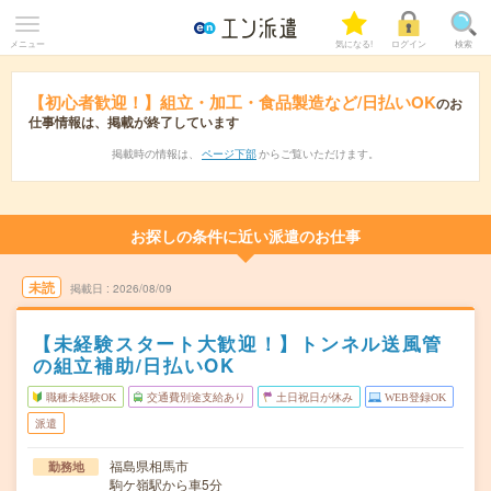
メニュー
気になる!
ログイン
検索
【初心者歓迎！】組立・加工・食品製造など/日払いOK
のお
仕事情報は、掲載が終了しています
掲載時の情報は、
ページ下部
からご覧いただけます。
お探しの条件に近い派遣のお仕事
未読
掲載日
2026/08/09
【未経験スタート大歓迎！】トンネル送風管
の組立補助/日払いOK
職種未経験OK
交通費別途支給あり
土日祝日が休み
WEB登録OK
派遣
福島県相馬市
勤務地
駒ケ嶺駅から車5分