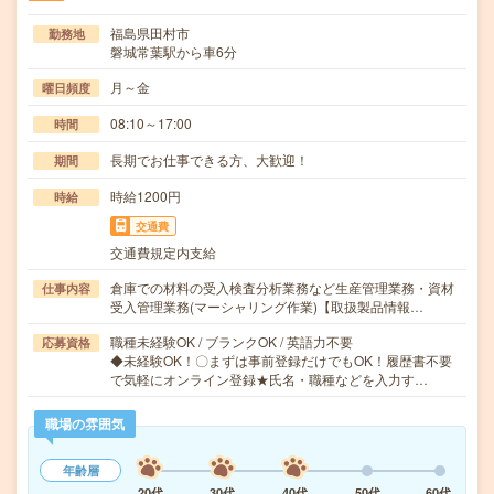
福島県田村市
勤務地
磐城常葉駅から車6分
月～金
曜日頻度
08:10～17:00
時間
長期でお仕事できる方、大歓迎！
期間
時給1200円
時給
交通費
交通費規定内支給
倉庫での材料の受入検査分析業務など生産管理業務・資材
仕事内容
受入管理業務(マーシャリング作業)【取扱製品情報…
職種未経験OK / ブランクOK / 英語力不要
応募資格
◆未経験OK！〇まずは事前登録だけでもOK！履歴書不要
で気軽にオンライン登録★氏名・職種などを入力す…
職場の雰囲気
年齢層
20代
30代
40代
50代
60代