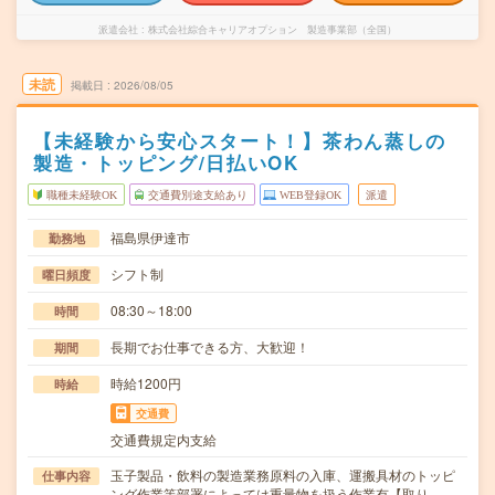
派遣会社
株式会社綜合キャリアオプション 製造事業部（全国）
未読
掲載日
2026/08/05
【未経験から安心スタート！】茶わん蒸しの
製造・トッピング/日払いOK
職種未経験OK
交通費別途支給あり
WEB登録OK
派遣
福島県伊達市
勤務地
シフト制
曜日頻度
08:30～18:00
時間
長期でお仕事できる方、大歓迎！
期間
時給1200円
時給
交通費
交通費規定内支給
玉子製品・飲料の製造業務原料の入庫、運搬具材のトッピ
仕事内容
ング作業等部署によっては重量物を扱う作業有【取り…