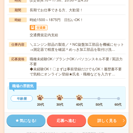
時間
長期でお仕事できる方、大歓迎！
期間
時給1500～1875円 日払いOK！
時給
交通費
交通費規定内支給
＼エンジン部品の製造／＊NC旋盤加工部品を機械にセット
仕事内容
→測定器で精度を確認＊めっき加工部品を取付け洗…
職種未経験OK / ブランクOK / パソコンスキル不要 / 英語力
応募資格
不要
◆未経験OK！〇まずは事前登録だけでもOK！履歴書不要
で気軽にオンライン登録★氏名・職種などを入力す…
職場の雰囲気
年齢層
20代
30代
40代
50代
60代
気になる!
応募へ進む
詳しく見る