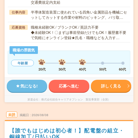
交通費規定内支給
半導体製造装置に使われている四角い金属部品を機械にセ
仕事内容
ットしてカットする作業や材料のピッキング、バリ取…
職種未経験OK / ブランクOK / 英語力不要
応募資格
◆未経験OK！〇まずは事前登録だけでもOK！履歴書不要
で気軽にオンライン登録★氏名・職種などを入力す…
職場の雰囲気
年齢層
20代
30代
40代
50代
60代
気になる!
応募へ進む
詳しく見る
派遣会社
株式会社綜合キャリアオプション 製造事業部（全国）
未読
掲載日
2026/08/08
【誰でもはじめは初心者！】配電盤の組立・
銅線加工/日払いOK