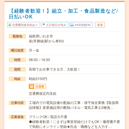
【経験者歓迎！】組立・加工・食品製造など/
日払いOK
交通費別途支給あり
土日祝日が休み
WEB登録OK
派遣
福島県いわき市
勤務地
泉(常磐線)駅から車9分
月～金
曜日頻度
08:00～16:30
時間
長期でお仕事できる方、大歓迎！
期間
時給2100円
時給
交通費
交通費規定内支給
工場内での電気設備や配線の工事・保守保全業務【取扱商
仕事内容
品情報】産業施設用の断熱パネル・電気工事士2種免…
ブランクOK / 英語力不要
応募資格
◆経験者歓迎！〇まずは事前登録だけでもOK！履歴書不要
で気軽にオンライン登録★氏名・職種などを入力す…