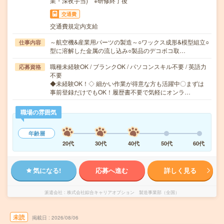
業・深夜手当) ※研修終了後
交通費
交通費規定内支給
～航空機&産業用パーツの製造～○ワックス成形&模型組立○
仕事内容
型に溶解した金属の流し込み○製品のデコボコ取…
職種未経験OK / ブランクOK / パソコンスキル不要 / 英語力
応募資格
不要
◆未経験OK！◇ 細かい作業が得意な方も活躍中〇まずは
事前登録だけでもOK！履歴書不要で気軽にオンラ…
職場の雰囲気
年齢層
20代
30代
40代
50代
60代
気になる!
応募へ進む
詳しく見る
派遣会社
株式会社綜合キャリアオプション 製造事業部（全国）
未読
掲載日
2026/08/06