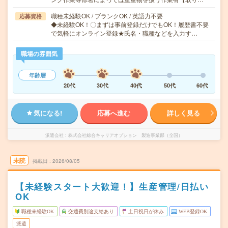
職種未経験OK / ブランクOK / 英語力不要
応募資格
◆未経験OK！〇まずは事前登録だけでもOK！履歴書不要
で気軽にオンライン登録★氏名・職種などを入力す…
職場の雰囲気
年齢層
20代
30代
40代
50代
60代
気になる!
応募へ進む
詳しく見る
派遣会社
株式会社綜合キャリアオプション 製造事業部（全国）
未読
掲載日
2026/08/05
【未経験スタート大歓迎！】生産管理/日払い
OK
職種未経験OK
交通費別途支給あり
土日祝日が休み
WEB登録OK
派遣