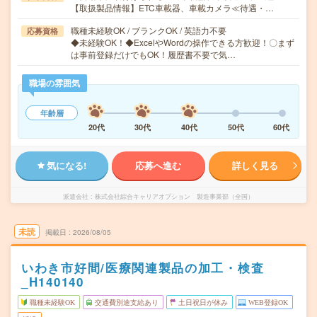
【取扱製品情報】ETC車載器、車載カメラ≪待遇・…
職種未経験OK / ブランクOK / 英語力不要
応募資格
◆未経験OK！◆ExcelやWordの操作できる方歓迎！〇まず
は事前登録だけでもOK！履歴書不要で気…
職場の雰囲気
年齢層
20代
30代
40代
50代
60代
気になる!
応募へ進む
詳しく見る
派遣会社
株式会社綜合キャリアオプション 製造事業部（全国）
未読
掲載日
2026/08/05
いわき市好間/医療関連製品の加工・検査
_H140140
職種未経験OK
交通費別途支給あり
土日祝日が休み
WEB登録OK