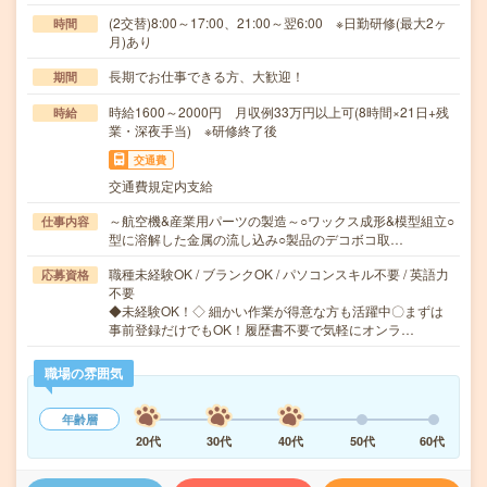
(2交替)8:00～17:00、21:00～翌6:00 ※日勤研修(最大2ヶ
時間
月)あり
長期でお仕事できる方、大歓迎！
期間
時給1600～2000円 月収例33万円以上可(8時間×21日+残
時給
業・深夜手当) ※研修終了後
交通費
交通費規定内支給
～航空機&産業用パーツの製造～○ワックス成形&模型組立○
仕事内容
型に溶解した金属の流し込み○製品のデコボコ取…
職種未経験OK / ブランクOK / パソコンスキル不要 / 英語力
応募資格
不要
◆未経験OK！◇ 細かい作業が得意な方も活躍中〇まずは
事前登録だけでもOK！履歴書不要で気軽にオンラ…
職場の雰囲気
年齢層
20代
30代
40代
50代
60代