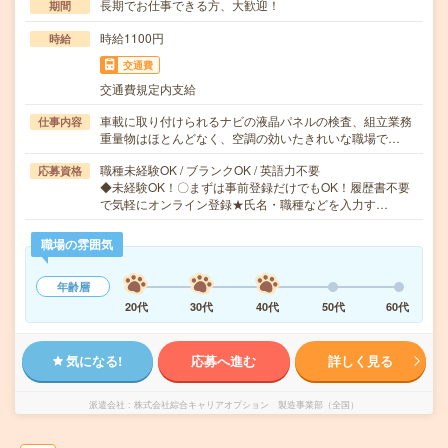
長期でお仕事できる方、大歓迎！
期間
時給1100円
時給
交通費
交通費規定内支給
車載に取り付けられるナビの液晶パネルの検査、組立業務
仕事内容
重量物はほとんどなく、空調の効いたきれいな職場で…
職種未経験OK / ブランクOK / 英語力不要
応募資格
◆未経験OK！〇まずは事前登録だけでもOK！履歴書不要
で気軽にオンライン登録★氏名・職種などを入力す…
職場の雰囲気
年齢層
20代
30代
40代
50代
60代
気になる!
応募へ進む
詳しく見る
派遣会社
株式会社綜合キャリアオプション 製造事業部（全国）