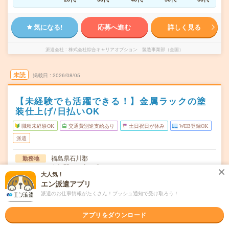
気になる!
応募へ進む
詳しく見る
派遣会社
株式会社綜合キャリアオプション 製造事業部（全国）
未読
掲載日
2026/08/05
【未経験でも活躍できる！】金属ラックの塗
装仕上げ/日払いOK
職種未経験OK
交通費別途支給あり
土日祝日が休み
WEB登録OK
派遣
福島県石川郡
勤務地
泉郷駅から車17分
大人気！
エン派遣アプリ
月～金
曜日頻度
派遣のお仕事情報がたくさん！プッシュ通知で受け取ろう！
08:45～17:4520:45～05:45
時間
アプリをダウンロード
長期でお仕事できる方、大歓迎！
期間