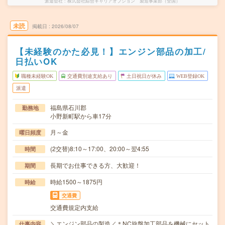
派遣会社
株式会社綜合キャリアオプション 製造事業部（全国）
未読
掲載日
2026/08/07
【未経験のかた必見！】エンジン部品の加工/
日払いOK
職種未経験OK
交通費別途支給あり
土日祝日が休み
WEB登録OK
派遣
福島県石川郡
勤務地
小野新町駅から車17分
月～金
曜日頻度
(2交替)8:10～17:00、20:00～翌4:55
時間
長期でお仕事できる方、大歓迎！
期間
時給1500～1875円
時給
交通費
交通費規定内支給
＼エンジン部品の製造／＊NC旋盤加工部品を機械にセット
仕事内容