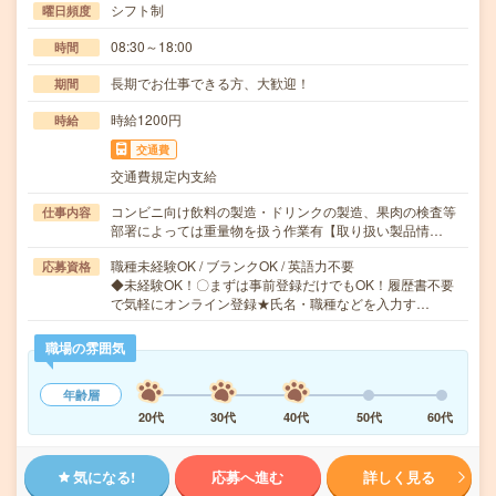
シフト制
曜日頻度
08:30～18:00
時間
長期でお仕事できる方、大歓迎！
期間
時給1200円
時給
交通費
交通費規定内支給
コンビニ向け飲料の製造・ドリンクの製造、果肉の検査等
仕事内容
部署によっては重量物を扱う作業有【取り扱い製品情…
職種未経験OK / ブランクOK / 英語力不要
応募資格
◆未経験OK！〇まずは事前登録だけでもOK！履歴書不要
で気軽にオンライン登録★氏名・職種などを入力す…
職場の雰囲気
年齢層
20代
30代
40代
50代
60代
気になる!
応募へ進む
詳しく見る