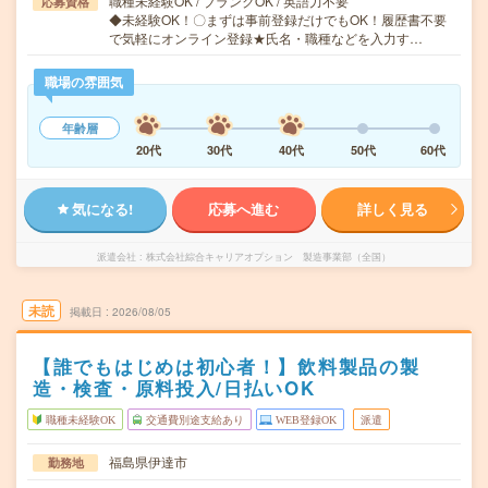
職種未経験OK / ブランクOK / 英語力不要
応募資格
◆未経験OK！〇まずは事前登録だけでもOK！履歴書不要
で気軽にオンライン登録★氏名・職種などを入力す…
職場の雰囲気
年齢層
20代
30代
40代
50代
60代
気になる!
応募へ進む
詳しく見る
派遣会社
株式会社綜合キャリアオプション 製造事業部（全国）
未読
掲載日
2026/08/05
【誰でもはじめは初心者！】飲料製品の製
造・検査・原料投入/日払いOK
職種未経験OK
交通費別途支給あり
WEB登録OK
派遣
福島県伊達市
勤務地