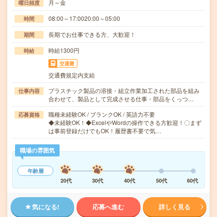
月～金
曜日頻度
08:00～17:0020:00～05:00
時間
長期でお仕事できる方、大歓迎！
期間
時給1300円
時給
交通費
交通費規定内支給
プラスチック製品の溶接・組立作業加工された部品を組み
仕事内容
合わせて、製品として完成させる仕事・部品をくっつ…
職種未経験OK / ブランクOK / 英語力不要
応募資格
◆未経験OK！◆ExcelやWordの操作できる方歓迎！〇まず
は事前登録だけでもOK！履歴書不要で気…
職場の雰囲気
年齢層
20代
30代
40代
50代
60代
気になる!
応募へ進む
詳しく見る