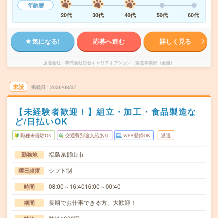
年齢層
20代
30代
40代
50代
60代
気になる!
応募へ進む
詳しく見る
派遣会社
株式会社綜合キャリアオプション 製造事業部（全国）
未読
掲載日
2026/08/07
【未経験者歓迎！】組立・加工・食品製造な
ど/日払いOK
職種未経験OK
交通費別途支給あり
WEB登録OK
派遣
福島県郡山市
勤務地
シフト制
曜日頻度
08:00～16:4016:00～00:40
時間
長期でお仕事できる方、大歓迎！
期間