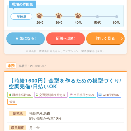
職場の雰囲気
年齢層
20代
30代
40代
50代
60代
気になる!
応募へ進む
詳しく見る
派遣会社
株式会社綜合キャリアオプション 製造事業部（全国）
未読
掲載日
2026/08/07
【時給1600円】金型を作るための模型づくり/
空調完備/日払いOK
職種未経験OK
交通費別途支給あり
土日祝日が休み
WEB登録OK
派遣
福島県相馬市
勤務地
駒ケ嶺駅から車10分
月～金
曜日頻度