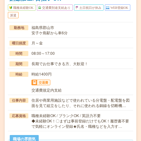
職種未経験OK
交通費別途支給あり
土日祝日が休み
WEB登録OK
派遣
福島県郡山市
勤務地
安子ケ島駅から車6分
月～金
曜日頻度
08:00～17:00
時間
長期でお仕事できる方、大歓迎！
期間
時給1400円
時給
交通費
交通費規定内支給
住居や商業用施設などで使われている分電盤・配電盤を図
仕事内容
面を見て組立をしたり、それに使われる銅線を切断機…
職種未経験OK / ブランクOK / 英語力不要
応募資格
◆未経験OK！〇まずは事前登録だけでもOK！履歴書不要
で気軽にオンライン登録★氏名・職種などを入力す…
職場の雰囲気