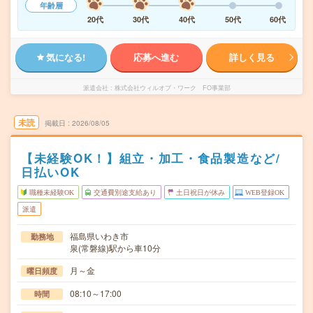
年齢層
20代
30代
40代
50代
60代
気になる!
応募へ進む
詳しく見る
派遣会社
株式会社ウィルオブ・ワーク FO事業部
未読
掲載日
2026/08/05
【未経験OK！】組立・加工・食品製造など/
日払いOK
職種未経験OK
交通費別途支給あり
土日祝日が休み
WEB登録OK
派遣
福島県いわき市
勤務地
泉(常磐線)駅から車10分
月～金
曜日頻度
08:10～17:00
時間