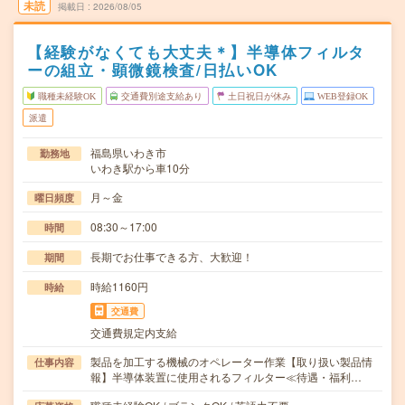
未読
掲載日
2026/08/05
【経験がなくても大丈夫＊】半導体フィルタ
ーの組立・顕微鏡検査/日払いOK
職種未経験OK
交通費別途支給あり
土日祝日が休み
WEB登録OK
派遣
福島県いわき市
勤務地
いわき駅から車10分
月～金
曜日頻度
08:30～17:00
時間
長期でお仕事できる方、大歓迎！
期間
時給1160円
時給
交通費
交通費規定内支給
製品を加工する機械のオペレーター作業【取り扱い製品情
仕事内容
報】半導体装置に使用されるフィルター≪待遇・福利…