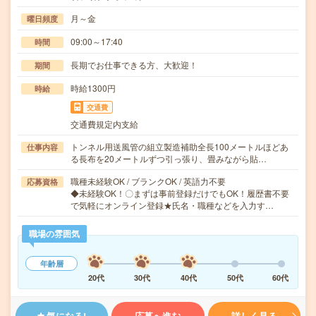
月～金
曜日頻度
09:00～17:40
時間
長期でお仕事できる方、大歓迎！
期間
時給1300円
時給
交通費
交通費規定内支給
トンネル用送風管の組立製造補助全長100メートルほどあ
仕事内容
る長布を20メートルずつ引っ張り、畳みながら貼…
職種未経験OK / ブランクOK / 英語力不要
応募資格
◆未経験OK！〇まずは事前登録だけでもOK！履歴書不要
で気軽にオンライン登録★氏名・職種などを入力す…
職場の雰囲気
年齢層
20代
30代
40代
50代
60代
気になる!
応募へ進む
詳しく見る