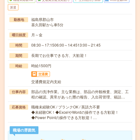
派遣
福島県郡山市
勤務地
喜久田駅から車5分
月～金
曜日頻度
08:30～17:1506:00～14:4513:00～21:45
時間
長期でお仕事できる方、大歓迎！
期間
時給1500円
時給
交通費
交通費規定内支給
部品の洗浄作業。主な業務は、部品の外観検査、測定、工
仕事内容
程の確認、異常があった際の報告、入出荷管理、箱詰…
職種未経験OK / ブランクOK / 英語力不要
応募資格
◆未経験OK！◆ExcelやWordの操作できる方歓迎！
◆Power Pointの操作できる方歓迎！…
職場の雰囲気