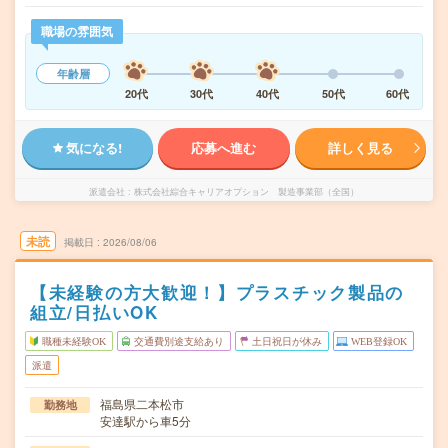
職場の雰囲気
年齢層
20代
30代
40代
50代
60代
気になる!
応募へ進む
詳しく見る
派遣会社
株式会社綜合キャリアオプション 製造事業部（全国）
未読
掲載日
2026/08/06
【未経験の方大歓迎！】プラスチック製品の
組立/日払いOK
職種未経験OK
交通費別途支給あり
土日祝日が休み
WEB登録OK
派遣
福島県二本松市
勤務地
安達駅から車5分