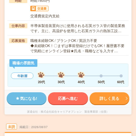
時給1600円
時給
交通費
交通費規定内支給
半導体製造装置向けに使用される石英ガラス管の製造業務
仕事内容
です。主に、高温炉を使用した石英ガラスの熱加工設…
職種未経験OK / ブランクOK / 英語力不要
応募資格
◆未経験OK！〇まずは事前登録だけでもOK！履歴書不要
で気軽にオンライン登録★氏名・職種などを入力す…
職場の雰囲気
年齢層
20代
30代
40代
50代
60代
気になる!
応募へ進む
詳しく見る
派遣会社
株式会社綜合キャリアオプション 製造事業部（全国）
未読
掲載日
2026/08/07