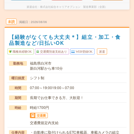
派遣会社
株式会社綜合キャリアオプション 製造事業部（全国）
未読
掲載日
2026/08/06
【経験がなくても大丈夫＊】組立・加工・食
品製造など/日払いOK
職種未経験OK
交通費別途支給あり
WEB登録OK
派遣
福島県白河市
勤務地
新白河駅から車10分
シフト制
曜日頻度
07:00～19:0019:00～07:00
時間
長期でお仕事できる方、大歓迎！
期間
時給1700円
時給
交通費
交通費規定内支給
・自動車に取付けられるETC車載器、車載カメラの組立
仕事内容