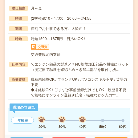
月～金
曜日頻度
(2交替)8:10～17:00、20:00～翌4:55
時間
長期でお仕事できる方、大歓迎！
期間
時給1500～1875円 日払いOK！
時給
交通費
交通費規定内支給
＼エンジン部品の製造／＊NC旋盤加工部品を機械にセット
仕事内容
→測定器で精度を確認＊めっき加工部品を取付け洗…
職種未経験OK / ブランクOK / パソコンスキル不要 / 英語力
応募資格
不要
◆未経験OK！〇まずは事前登録だけでもOK！履歴書不要
で気軽にオンライン登録★氏名・職種などを入力す…
職場の雰囲気
年齢層
20代
30代
40代
50代
60代