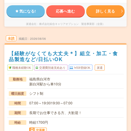
気になる!
応募へ進む
詳しく見る
派遣会社
株式会社綜合キャリアオプション 製造事業部（全国）
未読
掲載日
2026/08/06
【経験がなくても大丈夫＊】組立・加工・食
品製造など/日払いOK
職種未経験OK
交通費別途支給あり
WEB登録OK
派遣
福島県白河市
勤務地
新白河駅から車10分
シフト制
曜日頻度
07:00～19:0019:00～07:00
時間
長期でお仕事できる方、大歓迎！
期間
時給1700円
時給
交通費