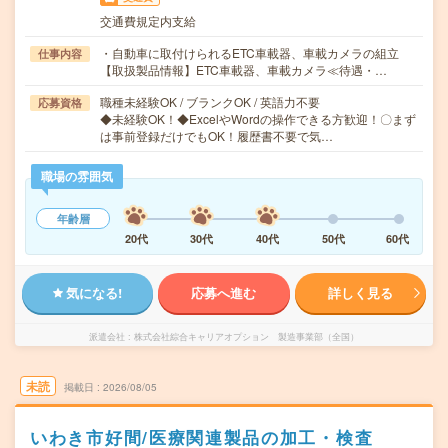
交通費規定内支給
・自動車に取付けられるETC車載器、車載カメラの組立
仕事内容
【取扱製品情報】ETC車載器、車載カメラ≪待遇・…
職種未経験OK / ブランクOK / 英語力不要
応募資格
◆未経験OK！◆ExcelやWordの操作できる方歓迎！〇まず
は事前登録だけでもOK！履歴書不要で気…
職場の雰囲気
年齢層
20代
30代
40代
50代
60代
気になる!
応募へ進む
詳しく見る
派遣会社
株式会社綜合キャリアオプション 製造事業部（全国）
未読
掲載日
2026/08/05
いわき市好間/医療関連製品の加工・検査