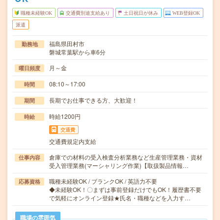
職種未経験OK
交通費別途支給あり
土日祝日が休み
WEB登録OK
派遣
福島県田村市
勤務地
磐城常葉駅から車6分
月～金
曜日頻度
08:10～17:00
時間
長期でお仕事できる方、大歓迎！
期間
時給1200円
時給
交通費
交通費規定内支給
倉庫での材料の受入検査分析業務など生産管理業務・資材
仕事内容
受入管理業務(マーシャリング作業)【取扱製品情報…
職種未経験OK / ブランクOK / 英語力不要
応募資格
◆未経験OK！〇まずは事前登録だけでもOK！履歴書不要
で気軽にオンライン登録★氏名・職種などを入力す…
職場の雰囲気