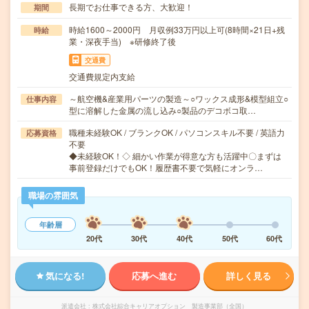
長期でお仕事できる方、大歓迎！
期間
時給1600～2000円 月収例33万円以上可(8時間×21日+残
時給
業・深夜手当) ※研修終了後
交通費
交通費規定内支給
～航空機&産業用パーツの製造～○ワックス成形&模型組立○
仕事内容
型に溶解した金属の流し込み○製品のデコボコ取…
職種未経験OK / ブランクOK / パソコンスキル不要 / 英語力
応募資格
不要
◆未経験OK！◇ 細かい作業が得意な方も活躍中〇まずは
事前登録だけでもOK！履歴書不要で気軽にオンラ…
職場の雰囲気
年齢層
20代
30代
40代
50代
60代
気になる!
応募へ進む
詳しく見る
派遣会社
株式会社綜合キャリアオプション 製造事業部（全国）