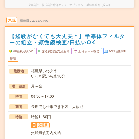
派遣会社
株式会社綜合キャリアオプション 製造事業部（全国）
未読
掲載日
2026/08/05
【経験がなくても大丈夫＊】半導体フィルタ
ーの組立・顕微鏡検査/日払いOK
職種未経験OK
交通費別途支給あり
土日祝日が休み
WEB登録OK
派遣
福島県いわき市
勤務地
いわき駅から車10分
月～金
曜日頻度
08:30～17:00
時間
長期でお仕事できる方、大歓迎！
期間
時給1160円
時給
交通費
交通費規定内支給