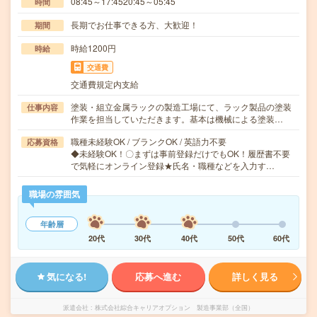
08:45～17:4520:45～05:45
時間
長期でお仕事できる方、大歓迎！
期間
時給1200円
時給
交通費
交通費規定内支給
塗装・組立金属ラックの製造工場にて、ラック製品の塗装
仕事内容
作業を担当していただきます。基本は機械による塗装…
職種未経験OK / ブランクOK / 英語力不要
応募資格
◆未経験OK！〇まずは事前登録だけでもOK！履歴書不要
で気軽にオンライン登録★氏名・職種などを入力す…
職場の雰囲気
年齢層
20代
30代
40代
50代
60代
気になる!
応募へ進む
詳しく見る
派遣会社
株式会社綜合キャリアオプション 製造事業部（全国）