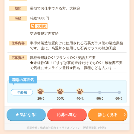
長期でお仕事できる方、大歓迎！
期間
時給1600円
時給
交通費
交通費規定内支給
半導体製造装置向けに使用される石英ガラス管の製造業務
仕事内容
です。主に、高温炉を使用した石英ガラスの熱加工設…
職種未経験OK / ブランクOK / 英語力不要
応募資格
◆未経験OK！〇まずは事前登録だけでもOK！履歴書不要
で気軽にオンライン登録★氏名・職種などを入力す…
職場の雰囲気
年齢層
20代
30代
40代
50代
60代
気になる!
応募へ進む
詳しく見る
派遣会社
株式会社綜合キャリアオプション 製造事業部（全国）