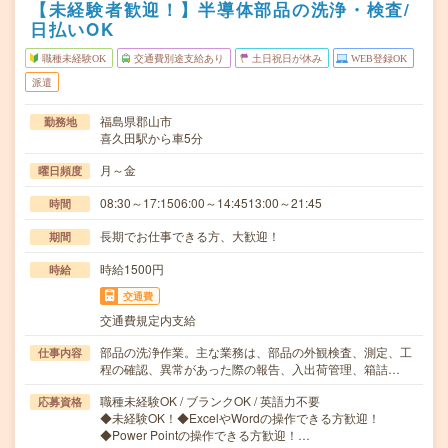
【未経験者歓迎！】半導体部品の洗浄・検査/
日払いOK
職種未経験OK
交通費別途支給あり
土日祝日が休み
WEB登録OK
派遣
福島県郡山市
勤務地
喜久田駅から車5分
月～金
曜日頻度
08:30～17:1506:00～14:4513:00～21:45
時間
長期でお仕事できる方、大歓迎！
期間
時給1500円
時給
交通費
交通費規定内支給
部品の洗浄作業。主な業務は、部品の外観検査、測定、工
仕事内容
程の確認、異常があった際の報告、入出荷管理、箱詰…
職種未経験OK / ブランクOK / 英語力不要
応募資格
◆未経験OK！◆ExcelやWordの操作できる方歓迎！
◆Power Pointの操作できる方歓迎！…