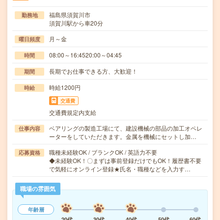
福島県須賀川市
勤務地
須賀川駅から車20分
月～金
曜日頻度
08:00～16:4520:00～04:45
時間
長期でお仕事できる方、大歓迎！
期間
時給1200円
時給
交通費
交通費規定内支給
ベアリングの製造工場にて、建設機械の部品の加工オペレ
仕事内容
ーターをしていただきます。金属を機械にセットし加…
職種未経験OK / ブランクOK / 英語力不要
応募資格
◆未経験OK！〇まずは事前登録だけでもOK！履歴書不要
で気軽にオンライン登録★氏名・職種などを入力す…
職場の雰囲気
年齢層
20代
30代
40代
50代
60代