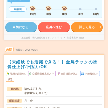
年齢層
20代
30代
40代
50代
60代
気になる!
応募へ進む
詳しく見る
派遣会社
株式会社綜合キャリアオプション 製造事業部（全国）
未読
掲載日
2026/08/05
【未経験でも活躍できる！】金属ラックの塗
装仕上げ/日払いOK
職種未経験OK
交通費別途支給あり
土日祝日が休み
WEB登録OK
派遣
福島県石川郡
勤務地
泉郷駅から車17分
月～金
曜日頻度