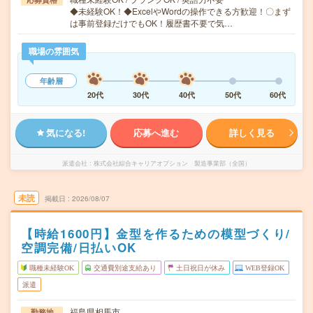
◆未経験OK！◆ExcelやWordの操作できる方歓迎！〇まず
は事前登録だけでもOK！履歴書不要で気…
職場の雰囲気
年齢層
20代
30代
40代
50代
60代
気になる!
応募へ進む
詳しく見る
派遣会社
株式会社綜合キャリアオプション 製造事業部（全国）
未読
掲載日
2026/08/07
【時給1600円】金型を作るための模型づくり/
空調完備/日払いOK
職種未経験OK
交通費別途支給あり
土日祝日が休み
WEB登録OK
派遣
福島県相馬市
勤務地