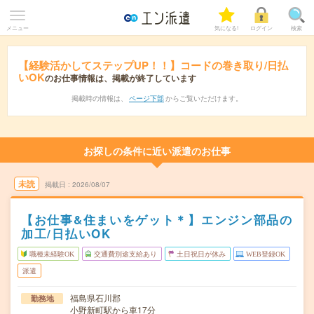
メニュー
気になる!
ログイン
検索
【経験活かしてステップUP！！】コードの巻き取り/日払
いOK
のお仕事情報は、掲載が終了しています
掲載時の情報は、
ページ下部
からご覧いただけます。
お探しの条件に近い派遣のお仕事
未読
掲載日
2026/08/07
【お仕事&住まいをゲット＊】エンジン部品の
加工/日払いOK
職種未経験OK
交通費別途支給あり
土日祝日が休み
WEB登録OK
派遣
福島県石川郡
勤務地
小野新町駅から車17分