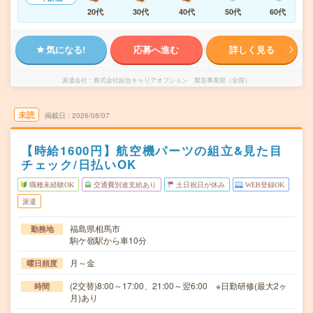
20代
30代
40代
50代
60代
気になる!
応募へ進む
詳しく見る
派遣会社
株式会社綜合キャリアオプション 製造事業部（全国）
未読
掲載日
2026/08/07
【時給1600円】航空機パーツの組立&見た目
チェック/日払いOK
職種未経験OK
交通費別途支給あり
土日祝日が休み
WEB登録OK
派遣
福島県相馬市
勤務地
駒ケ嶺駅から車10分
月～金
曜日頻度
(2交替)8:00～17:00、21:00～翌6:00 ※日勤研修(最大2ヶ
時間
月)あり