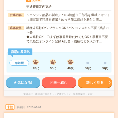
交通費
交通費規定内支給
＼エンジン部品の製造／＊NC旋盤加工部品を機械にセット
仕事内容
→測定器で精度を確認＊めっき加工部品を取付け洗…
職種未経験OK / ブランクOK / パソコンスキル不要 / 英語力
応募資格
不要
◆未経験OK！〇まずは事前登録だけでもOK！履歴書不要
で気軽にオンライン登録★氏名・職種などを入力す…
職場の雰囲気
年齢層
20代
30代
40代
50代
60代
気になる!
応募へ進む
詳しく見る
派遣会社
株式会社綜合キャリアオプション 製造事業部（全国）
未読
掲載日
2026/08/07