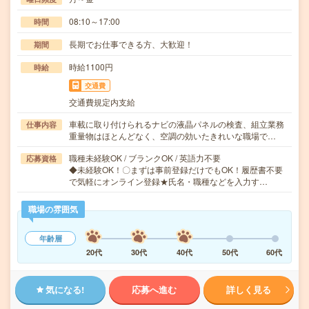
08:10～17:00
時間
長期でお仕事できる方、大歓迎！
期間
時給1100円
時給
交通費
交通費規定内支給
車載に取り付けられるナビの液晶パネルの検査、組立業務
仕事内容
重量物はほとんどなく、空調の効いたきれいな職場で…
職種未経験OK / ブランクOK / 英語力不要
応募資格
◆未経験OK！〇まずは事前登録だけでもOK！履歴書不要
で気軽にオンライン登録★氏名・職種などを入力す…
職場の雰囲気
年齢層
20代
30代
40代
50代
60代
気になる!
応募へ進む
詳しく見る