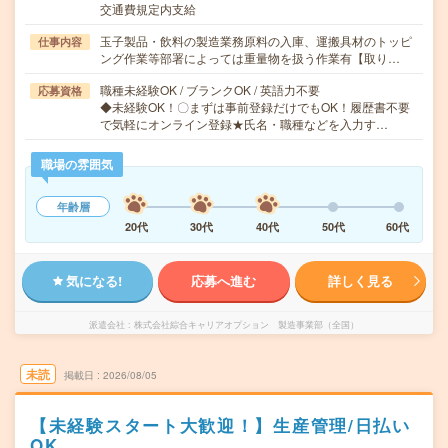
交通費規定内支給
玉子製品・飲料の製造業務原料の入庫、運搬具材のトッピ
仕事内容
ング作業等部署によっては重量物を扱う作業有【取り…
職種未経験OK / ブランクOK / 英語力不要
応募資格
◆未経験OK！〇まずは事前登録だけでもOK！履歴書不要
で気軽にオンライン登録★氏名・職種などを入力す…
職場の雰囲気
年齢層
20代
30代
40代
50代
60代
気になる!
応募へ進む
詳しく見る
派遣会社
株式会社綜合キャリアオプション 製造事業部（全国）
未読
掲載日
2026/08/05
【未経験スタート大歓迎！】生産管理/日払い
OK