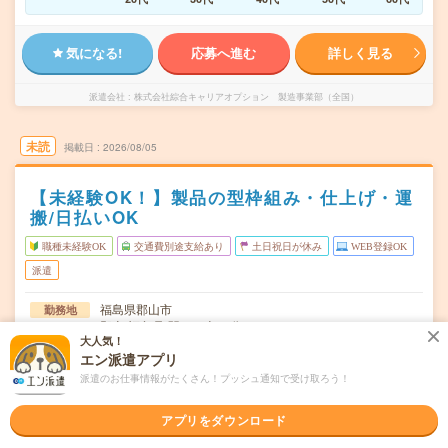
気になる!
応募へ進む
詳しく見る
派遣会社
株式会社綜合キャリアオプション 製造事業部（全国）
未読
掲載日
2026/08/05
【未経験OK！】製品の型枠組み・仕上げ・運
搬/日払いOK
職種未経験OK
交通費別途支給あり
土日祝日が休み
WEB登録OK
派遣
福島県郡山市
勤務地
郡山(福島県)駅から車26分
大人気！
エン派遣アプリ
月～金
曜日頻度
派遣のお仕事情報がたくさん！プッシュ通知で受け取ろう！
08:00～17:00
時間
アプリをダウンロード
長期でお仕事できる方、大歓迎！
期間