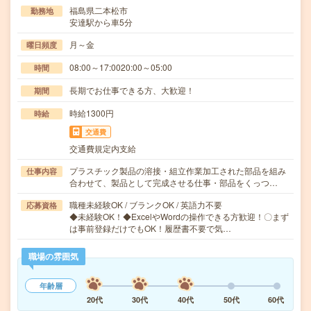
福島県二本松市
勤務地
安達駅から車5分
月～金
曜日頻度
08:00～17:0020:00～05:00
時間
長期でお仕事できる方、大歓迎！
期間
時給1300円
時給
交通費
交通費規定内支給
プラスチック製品の溶接・組立作業加工された部品を組み
仕事内容
合わせて、製品として完成させる仕事・部品をくっつ…
職種未経験OK / ブランクOK / 英語力不要
応募資格
◆未経験OK！◆ExcelやWordの操作できる方歓迎！〇まず
は事前登録だけでもOK！履歴書不要で気…
職場の雰囲気
年齢層
20代
30代
40代
50代
60代