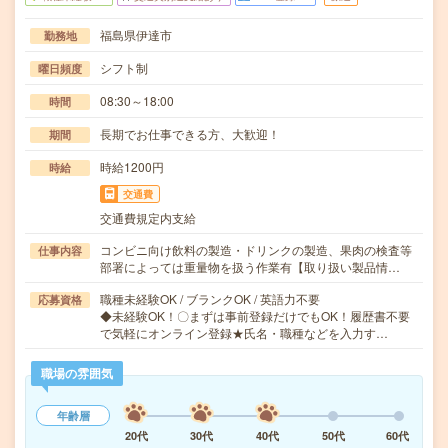
福島県伊達市
勤務地
シフト制
曜日頻度
08:30～18:00
時間
長期でお仕事できる方、大歓迎！
期間
時給1200円
時給
交通費
交通費規定内支給
コンビニ向け飲料の製造・ドリンクの製造、果肉の検査等
仕事内容
部署によっては重量物を扱う作業有【取り扱い製品情…
職種未経験OK / ブランクOK / 英語力不要
応募資格
◆未経験OK！〇まずは事前登録だけでもOK！履歴書不要
で気軽にオンライン登録★氏名・職種などを入力す…
職場の雰囲気
年齢層
20代
30代
40代
50代
60代