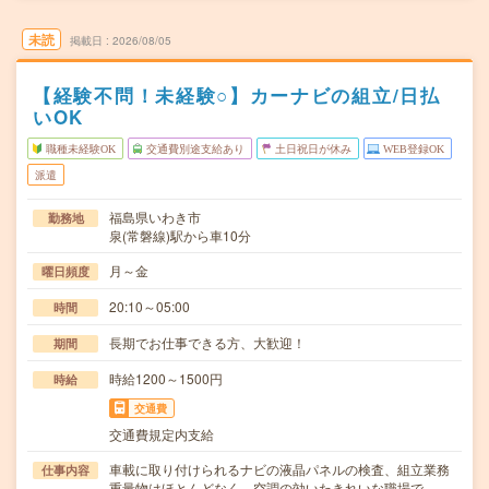
未読
掲載日
2026/08/05
【経験不問！未経験○】カーナビの組立/日払
いOK
職種未経験OK
交通費別途支給あり
土日祝日が休み
WEB登録OK
派遣
福島県いわき市
勤務地
泉(常磐線)駅から車10分
月～金
曜日頻度
20:10～05:00
時間
長期でお仕事できる方、大歓迎！
期間
時給1200～1500円
時給
交通費
交通費規定内支給
車載に取り付けられるナビの液晶パネルの検査、組立業務
仕事内容
重量物はほとんどなく、空調の効いたきれいな職場で…