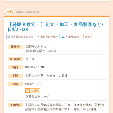
未読
掲載日
2026/08/06
【経験者歓迎！】組立・加工・食品製造など/
日払いOK
交通費別途支給あり
土日祝日が休み
WEB登録OK
派遣
福島県いわき市
勤務地
泉(常磐線)駅から車9分
月～金
曜日頻度
08:00～16:30
時間
長期でお仕事できる方、大歓迎！
期間
時給2100円
時給
交通費
交通費規定内支給
工場内での電気設備や配線の工事・保守保全業務【取扱商
仕事内容
品情報】産業施設用の断熱パネル・電気工事士2種免…