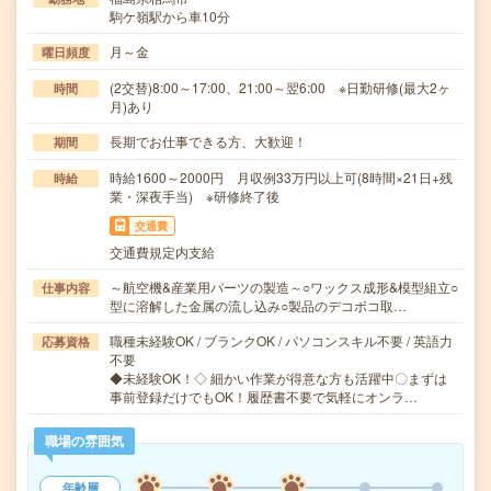
駒ケ嶺駅から車10分
月～金
曜日頻度
(2交替)8:00～17:00、21:00～翌6:00 ※日勤研修(最大2ヶ
時間
月)あり
長期でお仕事できる方、大歓迎！
期間
時給1600～2000円 月収例33万円以上可(8時間×21日+残
時給
業・深夜手当) ※研修終了後
交通費
交通費規定内支給
～航空機&産業用パーツの製造～○ワックス成形&模型組立○
仕事内容
型に溶解した金属の流し込み○製品のデコボコ取…
職種未経験OK / ブランクOK / パソコンスキル不要 / 英語力
応募資格
不要
◆未経験OK！◇ 細かい作業が得意な方も活躍中〇まずは
事前登録だけでもOK！履歴書不要で気軽にオンラ…
職場の雰囲気
年齢層