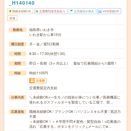
_H140140
職種未経験OK
交通費別途支給あり
土日祝日が休み
WEB登録OK
派遣
福島県いわき市
勤務地
いわき駅から車15分
月～金／週5日勤務
曜日頻度
8:30～17:30(休憩1:30)
時間
即日～長期（3ヶ月以上） 最短で応募開始から1週間！
期間
時給1105円
時給
交通費
交通費規定内支給
＼未経験OK○一生モノの技術が身につく仕事／医療機器に
仕事内容
使われるガスフィルターを製造している工場で、部…
職種未経験OK / ブランクOK / パソコンスキル不要 / 英語力
応募資格
不要
＜未経験OK！＞＃学歴不問＃髪色・髪型自由！○応募後の
流れ「応募する」ボタンをクリック↓メールにてw…