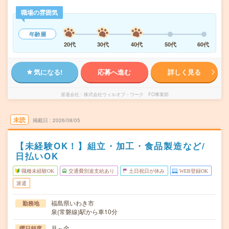
職場の雰囲気
年齢層
20代
30代
40代
50代
60代
気になる!
応募へ進む
詳しく見る
派遣会社
株式会社ウィルオブ・ワーク FO事業部
未読
掲載日
2026/08/05
【未経験OK！】組立・加工・食品製造など/
日払いOK
職種未経験OK
交通費別途支給あり
土日祝日が休み
WEB登録OK
派遣
福島県いわき市
勤務地
泉(常磐線)駅から車10分
月～金
曜日頻度