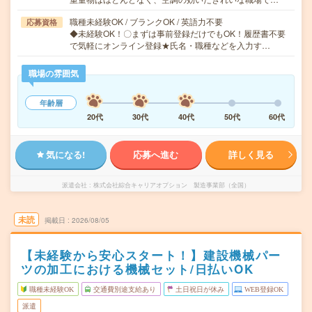
職種未経験OK / ブランクOK / 英語力不要
応募資格
◆未経験OK！〇まずは事前登録だけでもOK！履歴書不要
で気軽にオンライン登録★氏名・職種などを入力す…
職場の雰囲気
年齢層
20代
30代
40代
50代
60代
気になる!
応募へ進む
詳しく見る
派遣会社
株式会社綜合キャリアオプション 製造事業部（全国）
未読
掲載日
2026/08/05
【未経験から安心スタート！】建設機械パー
ツの加工における機械セット/日払いOK
職種未経験OK
交通費別途支給あり
土日祝日が休み
WEB登録OK
派遣