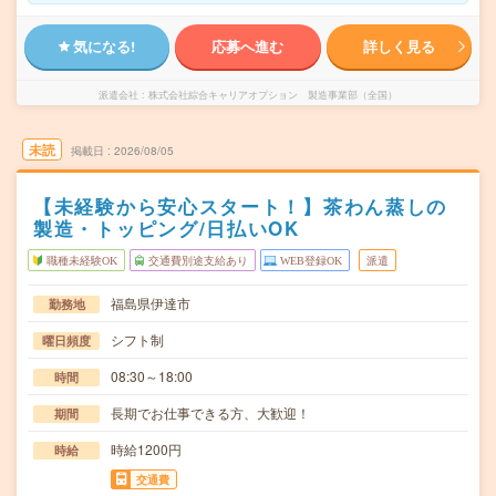
気になる!
応募へ進む
詳しく見る
派遣会社
株式会社綜合キャリアオプション 製造事業部（全国）
未読
掲載日
2026/08/05
【未経験から安心スタート！】茶わん蒸しの
製造・トッピング/日払いOK
職種未経験OK
交通費別途支給あり
WEB登録OK
派遣
福島県伊達市
勤務地
シフト制
曜日頻度
08:30～18:00
時間
長期でお仕事できる方、大歓迎！
期間
時給1200円
時給
交通費