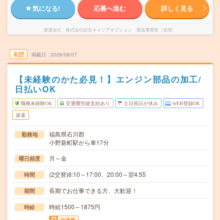
気になる!
応募へ進む
詳しく見る
派遣会社
株式会社綜合キャリアオプション 製造事業部（全国）
未読
掲載日
2026/08/07
【未経験のかた必見！】エンジン部品の加工/
日払いOK
職種未経験OK
交通費別途支給あり
土日祝日が休み
WEB登録OK
派遣
福島県石川郡
勤務地
小野新町駅から車17分
月～金
曜日頻度
(2交替)8:10～17:00、20:00～翌4:55
時間
長期でお仕事できる方、大歓迎！
期間
時給1500～1875円
時給