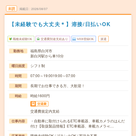
未読
掲載日
2026/08/07
【未経験でも大丈夫＊】溶接/日払いOK
職種未経験OK
交通費別途支給あり
WEB登録OK
派遣
福島県白河市
勤務地
新白河駅から車10分
シフト制
曜日頻度
07:00～19:0019:00～07:00
時間
長期でお仕事できる方、大歓迎！
期間
時給1600円
時給
交通費
交通費規定内支給
・自動車に取付けられるETC車載器、車載カメラのはんだ
仕事内容
付け【取扱製品情報】ETC車載器、車載カメラ≪…
職種未経験OK / ブランクOK / 英語力不要
応募資格