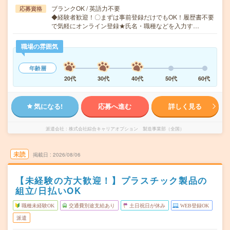
ブランクOK / 英語力不要
応募資格
◆経験者歓迎！〇まずは事前登録だけでもOK！履歴書不要
で気軽にオンライン登録★氏名・職種などを入力す…
職場の雰囲気
年齢層
20代
30代
40代
50代
60代
気になる!
応募へ進む
詳しく見る
派遣会社
株式会社綜合キャリアオプション 製造事業部（全国）
未読
掲載日
2026/08/06
【未経験の方大歓迎！】プラスチック製品の
組立/日払いOK
職種未経験OK
交通費別途支給あり
土日祝日が休み
WEB登録OK
派遣