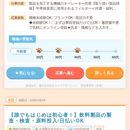
製品を加工する機械のオペレーター作業【取り扱い製品情
仕事内容
報】半導体装置に使用されるフィルター≪待遇・福利…
職種未経験OK / ブランクOK / 英語力不要
応募資格
◆未経験OK！〇まずは事前登録だけでもOK！履歴書不要
で気軽にオンライン登録★氏名・職種などを入力す…
職場の雰囲気
年齢層
20代
30代
40代
50代
60代
気になる!
応募へ進む
詳しく見る
派遣会社
株式会社綜合キャリアオプション 製造事業部（全国）
未読
掲載日
2026/08/05
【誰でもはじめは初心者！】飲料製品の製
造・検査・原料投入/日払いOK
職種未経験OK
交通費別途支給あり
WEB登録OK
派遣