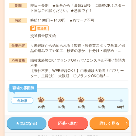
即日～長期 ★応募から「最短2日後」に勤務OK！スター
期間
ト日はご相談ください。★急募です！
時給1100円～1400円 ★Wワーク不可
時給
交通費
交通費全額支給
＼未経験から始められる！製造・軽作業スタッフ募集／部
仕事内容
品の組み立てや加工、検査のほか、仕分け・箱詰め・…
職種未経験OK / ブランクOK / パソコンスキル不要 / 英語力
応募資格
不要
【来社不要、WEB登録OK！】〇未経験大歓迎！〇フリー
ター、主婦(夫) 大歓迎！〇ブランクOK〇週5…
職場の雰囲気
年齢層
20代
30代
40代
50代
60代
気になる!
応募へ進む
詳しく見る