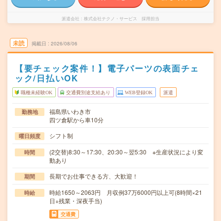
派遣会社
株式会社テクノ・サービス 採用担当
未読
掲載日
2026/08/06
【要チェック案件！】電子パーツの表面チェ
ック/日払いOK
職種未経験OK
交通費別途支給あり
WEB登録OK
派遣
福島県いわき市
勤務地
四ツ倉駅から車10分
シフト制
曜日頻度
(2交替)8:30～17:30、20:30～翌5:30 ※生産状況により変
時間
動あり
長期でお仕事できる方、大歓迎！
期間
時給1650～2063円 月収例37万6000円以上可(8時間×21
時給
日+残業・深夜手当)
交通費