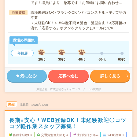
です！増員により、急募です！お気軽にお問い合わせ…
職種未経験OK / ブランクOK / パソコンスキル不要 / 英語力
応募資格
不要
＜未経験OK！＞＃学歴不問＃髪色・髪型自由！○応募後の
流れ「応募する」ボタンをクリック↓メールにてw…
職場の雰囲気
年齢層
20代
30代
40代
50代
60代
気になる!
応募へ進む
詳しく見る
派遣会社
株式会社ウィルオブ・ワーク FO事業部
未読
掲載日
2026/08/08
長期×安心＊WEB登録OK！未経験歓迎〇コツ
コツ軽作業スタッフ募集！
職種未経験OK
交通費別途支給あり
土日祝日が休み
WEB登録OK