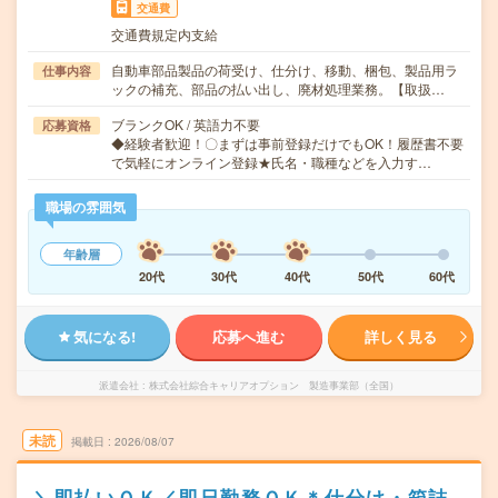
交通費
交通費規定内支給
自動車部品製品の荷受け、仕分け、移動、梱包、製品用ラ
仕事内容
ックの補充、部品の払い出し、廃材処理業務。【取扱…
ブランクOK / 英語力不要
応募資格
◆経験者歓迎！〇まずは事前登録だけでもOK！履歴書不要
で気軽にオンライン登録★氏名・職種などを入力す…
職場の雰囲気
年齢層
20代
30代
40代
50代
60代
気になる!
応募へ進む
詳しく見る
派遣会社
株式会社綜合キャリアオプション 製造事業部（全国）
未読
掲載日
2026/08/07
＼即払いＯＫ／即日勤務ＯＫ＊仕分け・箱詰