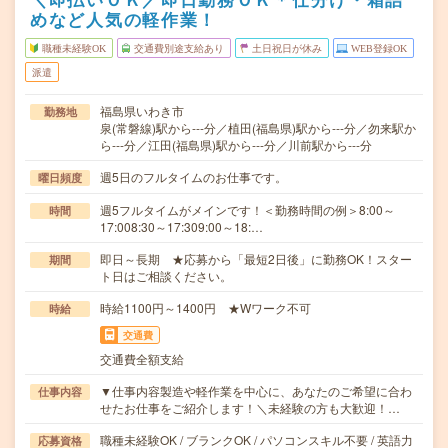
めなど人気の軽作業！
職種未経験OK
交通費別途支給あり
土日祝日が休み
WEB登録OK
派遣
福島県いわき市
勤務地
泉(常磐線)駅から---分／植田(福島県)駅から---分／勿来駅か
ら---分／江田(福島県)駅から---分／川前駅から---分
週5日のフルタイムのお仕事です。
曜日頻度
週5フルタイムがメインです！＜勤務時間の例＞8:00～
時間
17:008:30～17:309:00～18:…
即日～長期 ★応募から「最短2日後」に勤務OK！スター
期間
ト日はご相談ください。
時給1100円～1400円 ★Wワーク不可
時給
交通費
交通費全額支給
▼仕事内容製造や軽作業を中心に、あなたのご希望に合わ
仕事内容
せたお仕事をご紹介します！＼未経験の方も大歓迎！…
職種未経験OK / ブランクOK / パソコンスキル不要 / 英語力
応募資格