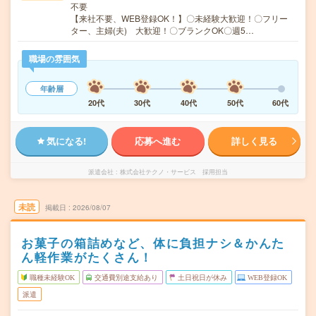
不要
【来社不要、WEB登録OK！】〇未経験大歓迎！〇フリー
ター、主婦(夫) 大歓迎！〇ブランクOK〇週5…
職場の雰囲気
年齢層
20代
30代
40代
50代
60代
気になる!
応募へ進む
詳しく見る
派遣会社
株式会社テクノ・サービス 採用担当
未読
掲載日
2026/08/07
お菓子の箱詰めなど、体に負担ナシ＆かんた
ん軽作業がたくさん！
職種未経験OK
交通費別途支給あり
土日祝日が休み
WEB登録OK
派遣