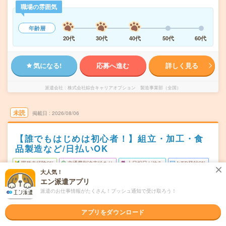
職場の雰囲気
年齢層
20代
30代
40代
50代
60代
気になる!
応募へ進む
詳しく見る
派遣会社
株式会社綜合キャリアオプション 製造事業部（全国）
未読
掲載日
2026/08/06
【誰でもはじめは初心者！】組立・加工・食
品製造など/日払いOK
職種未経験OK
交通費別途支給あり
土日祝日が休み
WEB登録OK
大人気！
派遣
エン派遣アプリ
派遣のお仕事情報がたくさん！プッシュ通知で受け取ろう！
福島県郡山市
勤務地
喜久田駅から車7分
アプリをダウンロード
月～金
曜日頻度