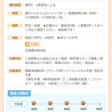
週5日 ※派遣先による
曜日頻度
週5フルタイムがメインです！＜勤務時間の例＞8:00～
時間
17:008:30～17:309:00～18:…
即日～長期 ★応募から「最短2日後」に勤務OK！スター
期間
ト日はご相談ください。★急募です！
時給1100円～1400円 ★Wワーク不可
時給
交通費
交通費全額支給
＼未経験から始められる！製造・軽作業スタッフ募集／部
仕事内容
品の組み立てや加工、検査のほか、仕分け・箱詰め・…
職種未経験OK / ブランクOK / パソコンスキル不要 / 英語力
応募資格
不要
【来社不要、WEB登録OK！】〇未経験大歓迎！〇フリー
ター、主婦(夫) 大歓迎！〇ブランクOK〇週5…
職場の雰囲気
年齢層
20代
30代
40代
50代
60代