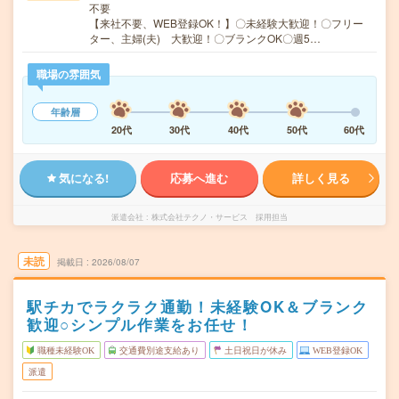
不要
【来社不要、WEB登録OK！】〇未経験大歓迎！〇フリー
ター、主婦(夫) 大歓迎！〇ブランクOK〇週5…
職場の雰囲気
年齢層
20代
30代
40代
50代
60代
気になる!
応募へ進む
詳しく見る
派遣会社
株式会社テクノ・サービス 採用担当
未読
掲載日
2026/08/07
駅チカでラクラク通勤！未経験OK＆ブランク
歓迎○シンプル作業をお任せ！
職種未経験OK
交通費別途支給あり
土日祝日が休み
WEB登録OK
派遣