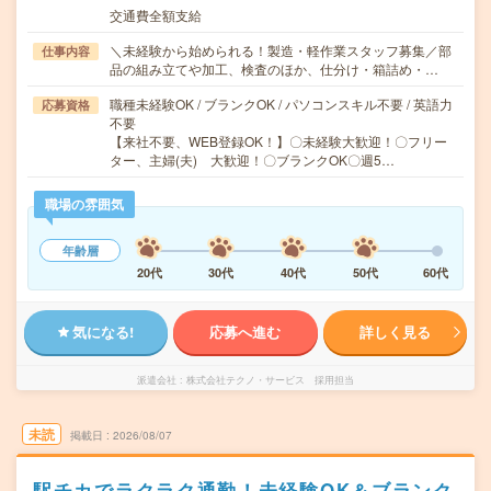
交通費全額支給
＼未経験から始められる！製造・軽作業スタッフ募集／部
仕事内容
品の組み立てや加工、検査のほか、仕分け・箱詰め・…
職種未経験OK / ブランクOK / パソコンスキル不要 / 英語力
応募資格
不要
【来社不要、WEB登録OK！】〇未経験大歓迎！〇フリー
ター、主婦(夫) 大歓迎！〇ブランクOK〇週5…
職場の雰囲気
年齢層
20代
30代
40代
50代
60代
気になる!
応募へ進む
詳しく見る
派遣会社
株式会社テクノ・サービス 採用担当
未読
掲載日
2026/08/07
駅チカでラクラク通勤！未経験OK＆ブランク