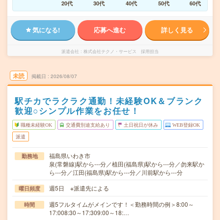
20代
30代
40代
50代
60代
気になる!
応募へ進む
詳しく見る
派遣会社
株式会社テクノ・サービス 採用担当
未読
掲載日
2026/08/07
駅チカでラクラク通勤！未経験OK＆ブランク
歓迎○シンプル作業をお任せ！
職種未経験OK
交通費別途支給あり
土日祝日が休み
WEB登録OK
派遣
福島県いわき市
勤務地
泉(常磐線)駅から---分／植田(福島県)駅から---分／勿来駅か
ら---分／江田(福島県)駅から---分／川前駅から---分
週5日 ※派遣先による
曜日頻度
週5フルタイムがメインです！＜勤務時間の例＞8:00～
時間
17:008:30～17:309:00～18:…