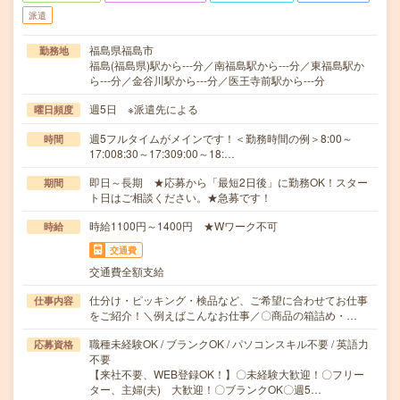
派遣
福島県福島市
勤務地
福島(福島県)駅から---分／南福島駅から---分／東福島駅か
ら---分／金谷川駅から---分／医王寺前駅から---分
週5日 ※派遣先による
曜日頻度
週5フルタイムがメインです！＜勤務時間の例＞8:00～
時間
17:008:30～17:309:00～18:…
即日～長期 ★応募から「最短2日後」に勤務OK！スター
期間
ト日はご相談ください。★急募です！
時給1100円～1400円 ★Wワーク不可
時給
交通費
交通費全額支給
仕分け・ピッキング・検品など、ご希望に合わせてお仕事
仕事内容
をご紹介！＼例えばこんなお仕事／〇商品の箱詰め・…
職種未経験OK / ブランクOK / パソコンスキル不要 / 英語力
応募資格
不要
【来社不要、WEB登録OK！】〇未経験大歓迎！〇フリー
ター、主婦(夫) 大歓迎！〇ブランクOK〇週5…