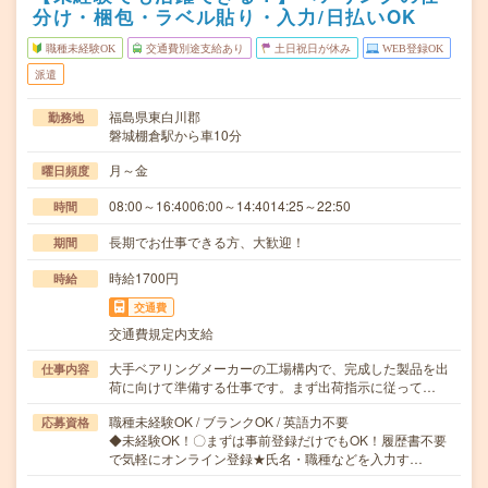
分け・梱包・ラベル貼り・入力/日払いOK
職種未経験OK
交通費別途支給あり
土日祝日が休み
WEB登録OK
派遣
福島県東白川郡
勤務地
磐城棚倉駅から車10分
月～金
曜日頻度
08:00～16:4006:00～14:4014:25～22:50
時間
長期でお仕事できる方、大歓迎！
期間
時給1700円
時給
交通費
交通費規定内支給
大手ベアリングメーカーの工場構内で、完成した製品を出
仕事内容
荷に向けて準備する仕事です。まず出荷指示に従って…
職種未経験OK / ブランクOK / 英語力不要
応募資格
◆未経験OK！〇まずは事前登録だけでもOK！履歴書不要
で気軽にオンライン登録★氏名・職種などを入力す…