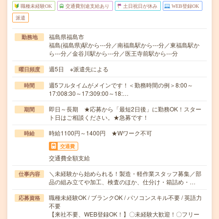
職種未経験OK
交通費別途支給あり
土日祝日が休み
WEB登録OK
派遣
福島県福島市
勤務地
福島(福島県)駅から---分／南福島駅から---分／東福島駅か
ら---分／金谷川駅から---分／医王寺前駅から---分
週5日 ※派遣先による
曜日頻度
週5フルタイムがメインです！＜勤務時間の例＞8:00～
時間
17:008:30～17:309:00～18:…
即日～長期 ★応募から「最短2日後」に勤務OK！スター
期間
ト日はご相談ください。★急募です！
時給1100円～1400円 ★Wワーク不可
時給
交通費
交通費全額支給
＼未経験から始められる！製造・軽作業スタッフ募集／部
仕事内容
品の組み立てや加工、検査のほか、仕分け・箱詰め・…
職種未経験OK / ブランクOK / パソコンスキル不要 / 英語力
応募資格
不要
【来社不要、WEB登録OK！】〇未経験大歓迎！〇フリー