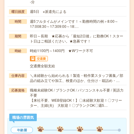
-分
週5日 ※派遣先による
曜日頻度
週5フルタイムがメインです！＜勤務時間の例＞8:00～
時間
17:008:30～17:309:00～18:…
即日～長期 ★応募から「最短2日後」に勤務OK！スター
期間
ト日はご相談ください。★急募です！
時給1100円～1400円 ★Wワーク不可
時給
交通費
交通費全額支給
＼未経験から始められる！製造・軽作業スタッフ募集／部
仕事内容
品の組み立てや加工、検査のほか、仕分け・箱詰め・…
職種未経験OK / ブランクOK / パソコンスキル不要 / 英語力
応募資格
不要
【来社不要、WEB登録OK！】〇未経験大歓迎！〇フリー
ター、主婦(夫) 大歓迎！〇ブランクOK〇週5…
職場の雰囲気
年齢層