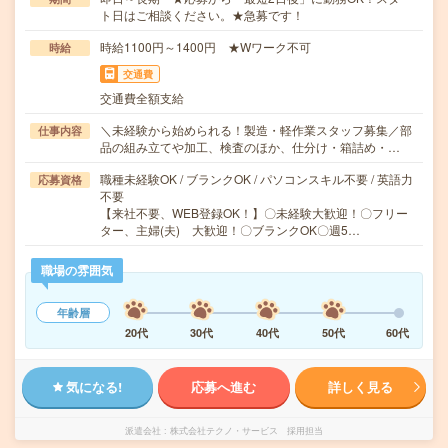
ト日はご相談ください。★急募です！
時給1100円～1400円 ★Wワーク不可
時給
交通費
交通費全額支給
＼未経験から始められる！製造・軽作業スタッフ募集／部
仕事内容
品の組み立てや加工、検査のほか、仕分け・箱詰め・…
職種未経験OK / ブランクOK / パソコンスキル不要 / 英語力
応募資格
不要
【来社不要、WEB登録OK！】〇未経験大歓迎！〇フリー
ター、主婦(夫) 大歓迎！〇ブランクOK〇週5…
職場の雰囲気
年齢層
20代
30代
40代
50代
60代
気になる!
応募へ進む
詳しく見る
派遣会社
株式会社テクノ・サービス 採用担当