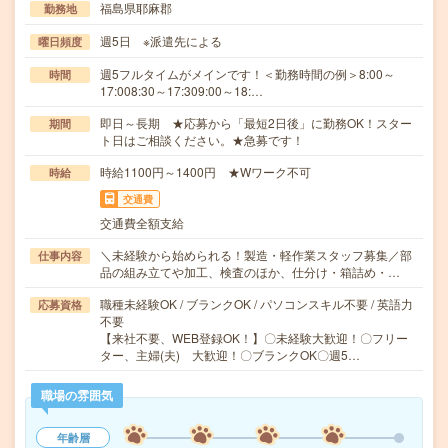
福島県耶麻郡
勤務地
週5日 ※派遣先による
曜日頻度
週5フルタイムがメインです！＜勤務時間の例＞8:00～
時間
17:008:30～17:309:00～18:…
即日～長期 ★応募から「最短2日後」に勤務OK！スター
期間
ト日はご相談ください。★急募です！
時給1100円～1400円 ★Wワーク不可
時給
交通費
交通費全額支給
＼未経験から始められる！製造・軽作業スタッフ募集／部
仕事内容
品の組み立てや加工、検査のほか、仕分け・箱詰め・…
職種未経験OK / ブランクOK / パソコンスキル不要 / 英語力
応募資格
不要
【来社不要、WEB登録OK！】〇未経験大歓迎！〇フリー
ター、主婦(夫) 大歓迎！〇ブランクOK〇週5…
職場の雰囲気
年齢層