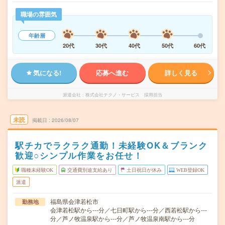
職場の雰囲気
年齢層
20代
30代
40代
50代
60代
気になる!
応募へ進む
詳しく見る
派遣会社
株式会社テクノ・サービス 採用担当
未読
掲載日
2026/08/07
駅チカでラクラク通勤！未経験OK＆ブランク
歓迎○シンプル作業をお任せ！
職種未経験OK
交通費別途支給あり
土日祝日が休み
WEB登録OK
派遣
福島県会津若松市
勤務地
会津若松駅から---分／七日町駅から---分／西若松駅から---
分／芦ノ牧温泉駅から---分／芦ノ牧温泉南駅から---分