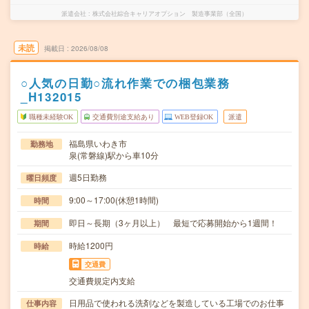
派遣会社
株式会社綜合キャリアオプション 製造事業部（全国）
未読
掲載日
2026/08/08
○人気の日勤○流れ作業での梱包業務
_H132015
職種未経験OK
交通費別途支給あり
WEB登録OK
派遣
福島県いわき市
勤務地
泉(常磐線)駅から車10分
週5日勤務
曜日頻度
9:00～17:00(休憩1時間)
時間
即日～長期（3ヶ月以上） 最短で応募開始から1週間！
期間
時給1200円
時給
交通費
交通費規定内支給
日用品で使われる洗剤などを製造している工場でのお仕事
仕事内容