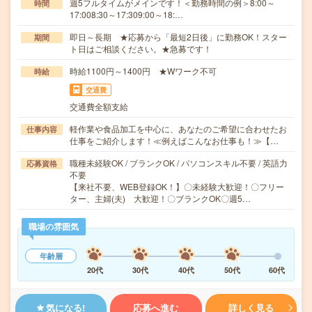
週5フルタイムがメインです！＜勤務時間の例＞8:00～
時間
17:008:30～17:309:00～18:…
即日～長期 ★応募から「最短2日後」に勤務OK！スター
期間
ト日はご相談ください。★急募です！
時給1100円～1400円 ★Wワーク不可
時給
交通費
交通費全額支給
軽作業や食品加工を中心に、あなたのご希望に合わせたお
仕事内容
仕事をご紹介します！≪例えばこんなお仕事も！≫【…
職種未経験OK / ブランクOK / パソコンスキル不要 / 英語力
応募資格
不要
【来社不要、WEB登録OK！】〇未経験大歓迎！〇フリー
ター、主婦(夫) 大歓迎！〇ブランクOK〇週5…
職場の雰囲気
年齢層
20代
30代
40代
50代
60代
気になる!
応募へ進む
詳しく見る