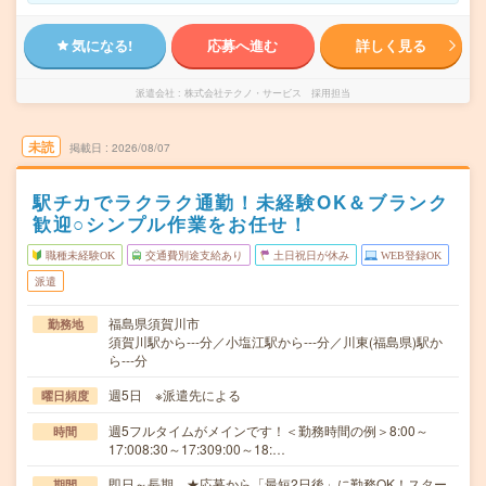
気になる!
応募へ進む
詳しく見る
派遣会社
株式会社テクノ・サービス 採用担当
未読
掲載日
2026/08/07
駅チカでラクラク通勤！未経験OK＆ブランク
歓迎○シンプル作業をお任せ！
職種未経験OK
交通費別途支給あり
土日祝日が休み
WEB登録OK
派遣
福島県須賀川市
勤務地
須賀川駅から---分／小塩江駅から---分／川東(福島県)駅か
ら---分
週5日 ※派遣先による
曜日頻度
週5フルタイムがメインです！＜勤務時間の例＞8:00～
時間
17:008:30～17:309:00～18:…
即日～長期 ★応募から「最短2日後」に勤務OK！スター
期間