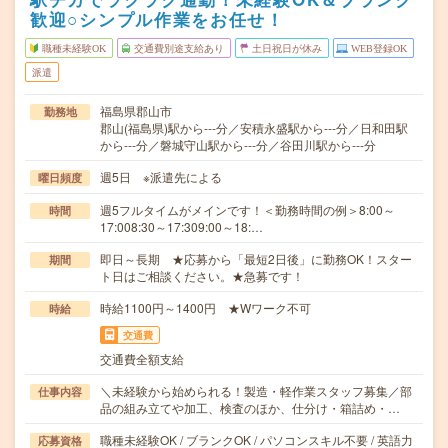
歓迎○シンプル作業をお任せ！
職種未経験OK
交通費別途支給あり
土日祝日が休み
WEB登録OK
派遣
福島県郡山市
勤務地
郡山(福島県)駅から---分／安積永盛駅から---分／日和田駅
から---分／磐城守山駅から---分／谷田川駅から---分
週5日 ※派遣先による
曜日頻度
週5フルタイムがメインです！＜勤務時間の例＞8:00～
時間
17:008:30～17:309:00～18:…
即日～長期 ★応募から「最短2日後」に勤務OK！スター
期間
ト日はご相談ください。★急募です！
時給1100円～1400円 ★Wワーク不可
時給
交通費
交通費全額支給
＼未経験から始められる！製造・軽作業スタッフ募集／部
仕事内容
品の組み立てや加工、検査のほか、仕分け・箱詰め・…
職種未経験OK / ブランクOK / パソコンスキル不要 / 英語力
応募資格