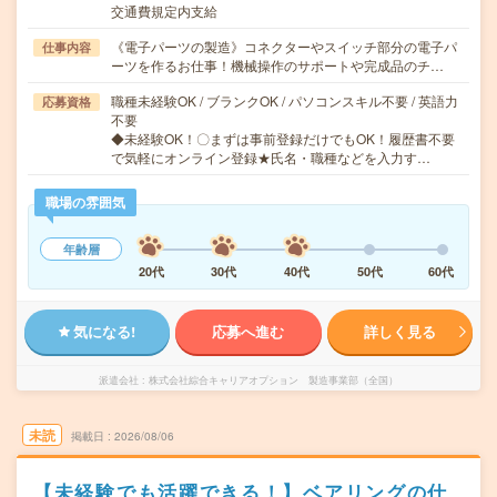
交通費規定内支給
《電子パーツの製造》コネクターやスイッチ部分の電子パ
仕事内容
ーツを作るお仕事！機械操作のサポートや完成品のチ…
職種未経験OK / ブランクOK / パソコンスキル不要 / 英語力
応募資格
不要
◆未経験OK！〇まずは事前登録だけでもOK！履歴書不要
で気軽にオンライン登録★氏名・職種などを入力す…
職場の雰囲気
年齢層
20代
30代
40代
50代
60代
気になる!
応募へ進む
詳しく見る
派遣会社
株式会社綜合キャリアオプション 製造事業部（全国）
未読
掲載日
2026/08/06
【未経験でも活躍できる！】ベアリングの仕