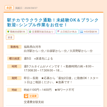
未読
掲載日
2026/08/07
駅チカでラクラク通勤！未経験OK＆ブランク
歓迎○シンプル作業をお任せ！
職種未経験OK
交通費別途支給あり
土日祝日が休み
WEB登録OK
派遣
福島県白河市
勤務地
白河駅から---分／白坂駅から---分／久田野駅から---分
週5日 ※派遣先による
曜日頻度
週5フルタイムがメインです！＜勤務時間の例＞8:00～
時間
17:008:30～17:309:00～18:…
即日～長期 ★応募から「最短2日後」に勤務OK！スター
期間
ト日はご相談ください。★急募です！
時給1100円～1400円 ★Wワーク不可
時給
交通費
交通費全額支給