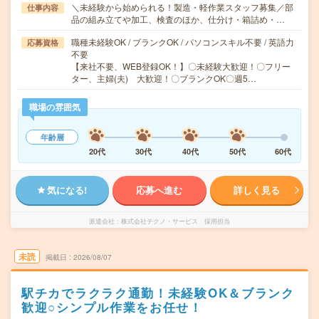
＼未経験から始められる！製造・軽作業スタッフ募集／部
仕事内容
品の組み立てや加工、検査のほか、仕分け・箱詰め・…
職種未経験OK / ブランクOK / パソコンスキル不要 / 英語力
応募資格
不要
【来社不要、WEB登録OK！】〇未経験大歓迎！〇フリー
ター、主婦(夫) 大歓迎！〇ブランクOK〇週5…
職場の雰囲気
年齢層
20代
30代
40代
50代
60代
気になる!
応募へ進む
詳しく見る
派遣会社
株式会社テクノ・サービス 採用担当
未読
掲載日
2026/08/07
駅チカでラクラク通勤！未経験OK＆ブランク
歓迎○シンプル作業をお任せ！