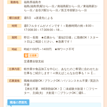
福島県福島市
勤務地
福島(福島県)駅から---分／南福島駅から---分／東福島駅か
ら---分／金谷川駅から---分／医王寺前駅から---分
週5日 ※派遣先による
曜日頻度
週5フルタイムがメインです！＜勤務時間の例＞8:00～
時間
17:008:30～17:309:00～18:…
即日～長期 ★応募から「最短2日後」に勤務OK！スター
期間
ト日はご相談ください。★急募です！
時給1100円～1400円 ★Wワーク不可
時給
交通費
交通費全額支給
軽作業や食品加工を中心に、あなたのご希望に合わせたお
仕事内容
仕事をご紹介します！≪例えばこんなお仕事も！≫【…
職種未経験OK / ブランクOK / パソコンスキル不要 / 英語力
応募資格
不要
【来社不要、WEB登録OK！】〇未経験大歓迎！〇フリー
ター、主婦(夫) 大歓迎！〇ブランクOK〇週5…
職場の雰囲気