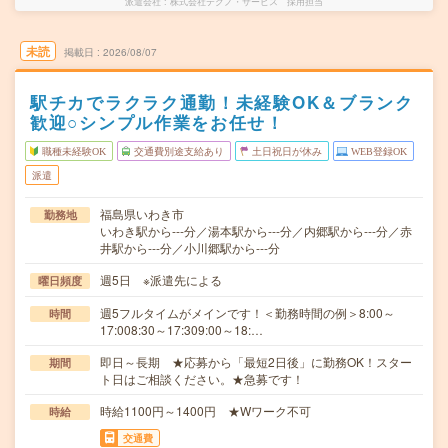
派遣会社
株式会社テクノ・サービス 採用担当
未読
掲載日
2026/08/07
駅チカでラクラク通勤！未経験OK＆ブランク
歓迎○シンプル作業をお任せ！
職種未経験OK
交通費別途支給あり
土日祝日が休み
WEB登録OK
派遣
福島県いわき市
勤務地
いわき駅から---分／湯本駅から---分／内郷駅から---分／赤
井駅から---分／小川郷駅から---分
週5日 ※派遣先による
曜日頻度
週5フルタイムがメインです！＜勤務時間の例＞8:00～
時間
17:008:30～17:309:00～18:…
即日～長期 ★応募から「最短2日後」に勤務OK！スター
期間
ト日はご相談ください。★急募です！
時給1100円～1400円 ★Wワーク不可
時給
交通費