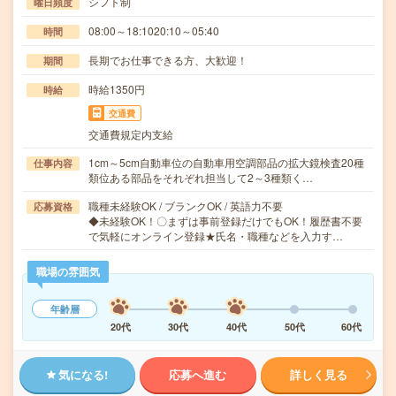
シフト制
曜日頻度
08:00～18:1020:10～05:40
時間
長期でお仕事できる方、大歓迎！
期間
時給1350円
時給
交通費
交通費規定内支給
1cm～5cm自動車位の自動車用空調部品の拡大鏡検査20種
仕事内容
類位ある部品をそれぞれ担当して2～3種類く…
職種未経験OK / ブランクOK / 英語力不要
応募資格
◆未経験OK！〇まずは事前登録だけでもOK！履歴書不要
で気軽にオンライン登録★氏名・職種などを入力す…
職場の雰囲気
年齢層
20代
30代
40代
50代
60代
気になる!
応募へ進む
詳しく見る