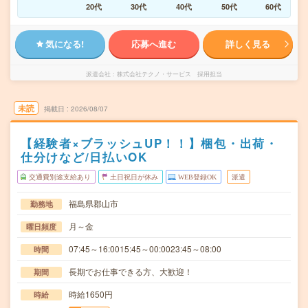
20代
30代
40代
50代
60代
気になる!
応募へ進む
詳しく見る
派遣会社
株式会社テクノ・サービス 採用担当
未読
掲載日
2026/08/07
【経験者×ブラッシュUP！！】梱包・出荷・
仕分けなど/日払いOK
交通費別途支給あり
土日祝日が休み
WEB登録OK
派遣
福島県郡山市
勤務地
月～金
曜日頻度
07:45～16:0015:45～00:0023:45～08:00
時間
長期でお仕事できる方、大歓迎！
期間
時給1650円
時給