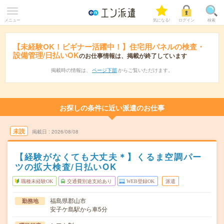
メニュー
気になる!
ログイン
検索
【未経験OK！ビギナー活躍中！】住宅用パネルの検査・
設備管理/日払いOK
のお仕事情報は、掲載が終了しています
掲載時の情報は、
ページ下部
からご覧いただけます。
お探しの条件に近い派遣のお仕事
未読
掲載日
2026/08/08
【経験がなくても大丈夫＊】くるま空調パー
ツの拡大検査/日払いOK
職種未経験OK
交通費別途支給あり
WEB登録OK
派遣
福島県郡山市
勤務地
安子ケ島駅から車5分