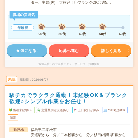
ター、主婦(夫) 大歓迎！〇ブランクOK〇週5…
職場の雰囲気
年齢層
20代
30代
40代
50代
60代
気になる!
応募へ進む
詳しく見る
派遣会社
株式会社テクノ・サービス 採用担当
未読
掲載日
2026/08/07
駅チカでラクラク通勤！未経験OK＆ブランク
歓迎○シンプル作業をお任せ！
職種未経験OK
交通費別途支給あり
土日祝日が休み
WEB登録OK
派遣
福島県二本松市
勤務地
安達駅から---分／二本松駅から---分／杉田(福島県)駅から--