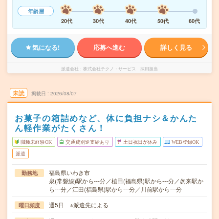
年齢層
20代
30代
40代
50代
60代
気になる!
応募へ進む
詳しく見る
派遣会社
株式会社テクノ・サービス 採用担当
未読
掲載日
2026/08/07
お菓子の箱詰めなど、体に負担ナシ＆かんた
ん軽作業がたくさん！
職種未経験OK
交通費別途支給あり
土日祝日が休み
WEB登録OK
派遣
福島県いわき市
勤務地
泉(常磐線)駅から---分／植田(福島県)駅から---分／勿来駅か
ら---分／江田(福島県)駅から---分／川前駅から---分
週5日 ※派遣先による
曜日頻度