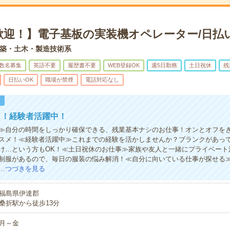
歓迎！】電子基板の実装機オペレーター/日払
築・土木・製造技術系
数名募集
英語不要
履歴書不要
WEB登録OK
週5日勤務
土日祝休
残
日払いOK
職場が禁煙
電話対応なし
！
し！経験者活躍中！
≫自分の時間をしっかり確保できる、残業基本ナシのお仕事！オンとオフを
スメ！≪経験者活躍中≫これまでの経験を活かしませんか？ブランクがあっ
け…という方もOK！≪土日祝休のお仕事≫家族や友人と一緒にプライベート
制服があるので、毎日の服装の悩み解消！≪自分に向いている仕事が探せる
…
つづきを見る
福島県伊達郡
桑折駅から徒歩13分
月～金