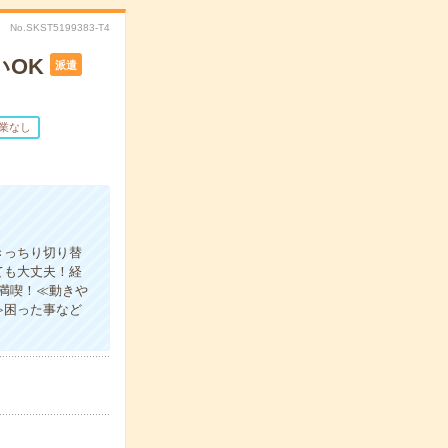
No.SKST5199383-T4
いOK
派遣
業なし
きっちり切り替
ても大丈夫！経
満喫！≪動きや
≫困った事など