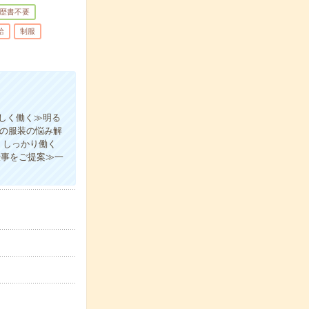
歴書不要
給
制服
しく働く≫明る
日の服装の悩み解
、しっかり働く
仕事をご提案≫一