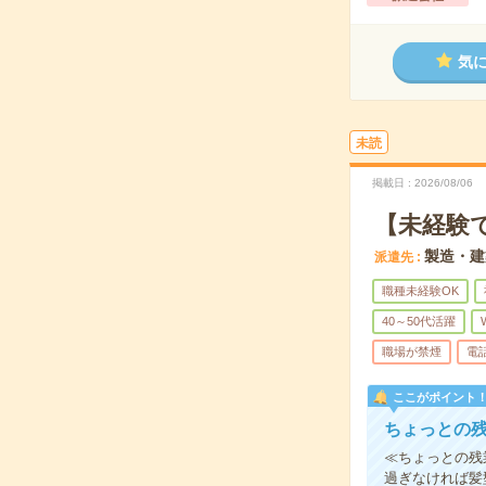
気
未読
掲載日
2026/08/06
【未経験
製造・建
派遣先
職種未経験OK
40～50代活躍
職場が禁煙
電
ここがポイント
ちょっとの残
≪ちょっとの残
過ぎなければ髪