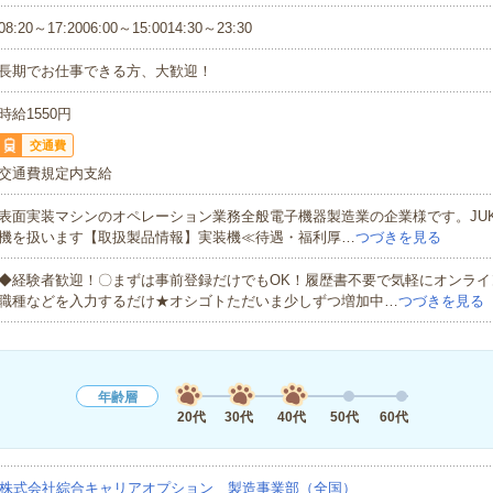
08:20～17:2006:00～15:0014:30～23:30
長期でお仕事できる方、大歓迎！
時給1550円
交通費
交通費規定内支給
表面実装マシンのオペレーション業務全般電子機器製造業の企業様です。JUKI
機を扱います【取扱製品情報】実装機≪待遇・福利厚…
つづきを見る
◆経験者歓迎！〇まずは事前登録だけでもOK！履歴書不要で気軽にオンライ
職種などを入力するだけ★オシゴトただいま少しずつ増加中…
つづきを見る
年齢層
20代
30代
40代
50代
60代
株式会社綜合キャリアオプション 製造事業部（全国）