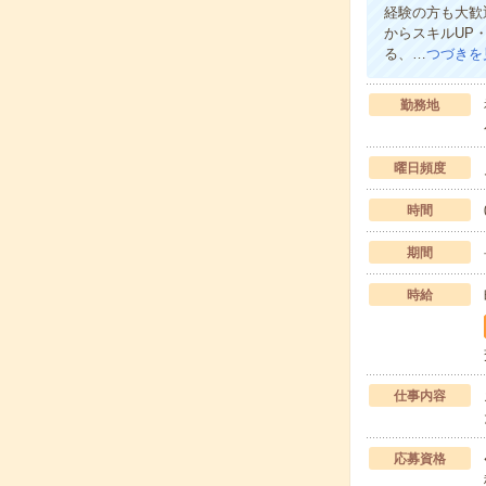
経験の方も大歓
からスキルUP
る、…
つづきを
勤務地
曜日頻度
時間
期間
時給
仕事内容
応募資格