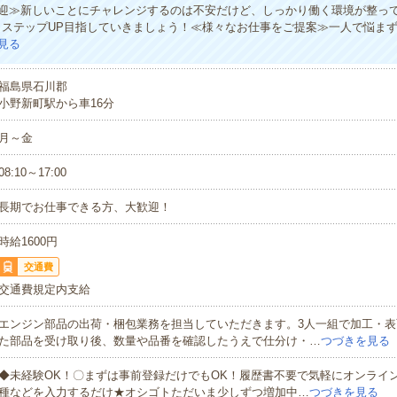
迎≫新しいことにチャレンジするのは不安だけど、しっかり働く環境が整っ
・ステップUP目指していきましょう！≪様々なお仕事をご提案≫一人で悩ま
見る
福島県石川郡
小野新町駅から車16分
月～金
08:10～17:00
長期でお仕事できる方、大歓迎！
時給1600円
交通費
交通費規定内支給
エンジン部品の出荷・梱包業務を担当していただきます。3人一組で加工・表
た部品を受け取り後、数量や品番を確認したうえで仕分け・…
つづきを見る
◆未経験OK！〇まずは事前登録だけでもOK！履歴書不要で気軽にオンライ
種などを入力するだけ★オシゴトただいま少しずつ増加中…
つづきを見る