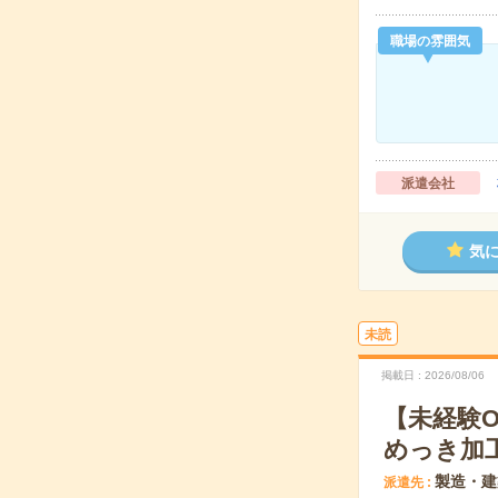
職場の雰囲気
派遣会社
気
未読
掲載日
2026/08/06
【未経験
めっき加
製造・建
派遣先