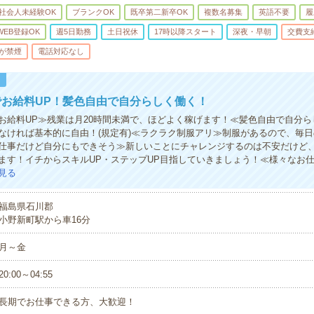
社会人未経験OK
ブランクOK
既卒第二新卒OK
複数名募集
英語不要
履
WEB登録OK
週5日勤務
土日祝休
17時以降スタート
深夜・早朝
交費支
が禁煙
電話対応なし
！
お給料UP！髪色自由で自分らしく働く！
お給料UP≫残業は月20時間未満で、ほどよく稼げます！≪髪色自由で自分ら
なければ基本的に自由！(規定有)≪ラクラク制服アリ≫制服があるので、毎
仕事だけど自分にもできそう≫新しいことにチャレンジするのは不安だけど
ます！イチからスキルUP・ステップUP目指していきましょう！≪様々なお
見る
福島県石川郡
小野新町駅から車16分
月～金
20:00～04:55
長期でお仕事できる方、大歓迎！