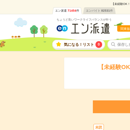
【未経験OK！
エン派遣
71454
件
エンバイト
82531
件
ちょうど良いワークライフバランスが叶う
関東版
気になる！リスト
0
保存し
【未経験O
未読