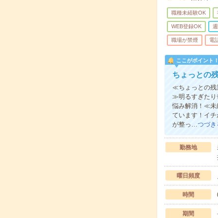
職種未経験OK
WEB登録OK
週
職場が禁煙
電
ここがポイント
ちょっとの
≪ちょっとの残
≫明るすぎたり
悩み解消！≪未
ています！イチ
が整っ…
つづき
勤務地
曜日頻度
時間
期間