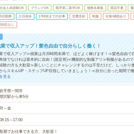
社会人未経験OK
ブランクOK
既卒第二新卒OK
複数名募集
英語不要
履
5日勤務
土日祝休
17時前までの仕事
交費支給
制服
社食/補助あり
話対応なし
！
残業で収入アップ！髪色自由で自分らしく働く！
業で収入アップ≫残業は月20時間未満で、ほどよく稼げます！≪髪色自由で
奇抜でなければ基本的に自由！(規定有)≪機能的な制服アリ≫制服があるの
経験の方も大歓迎≫新しいことにチャレンジするのは不安だけど、しっかり
からスキルUP・ステップUP目指していきましょう！≪自分に合った期間で
を見る
岩手県一関市
摺沢駅から車5分
月～金
08:15～17:00
長期でお仕事できる方、大歓迎！