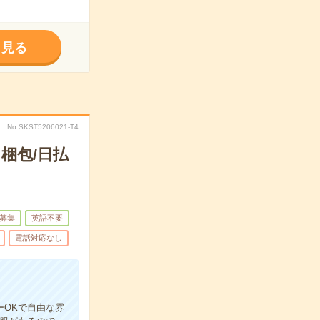
く見る
No.SKST5206021-T4
梱包/日払
募集
英語不要
電話対応なし
ーOKで自由な雰