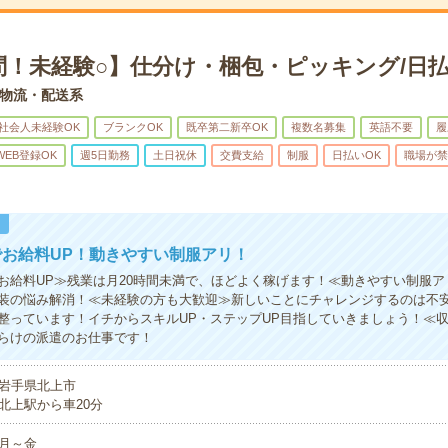
問！未経験○】仕分け・梱包・ピッキング/日払
物流・配送系
社会人未経験OK
ブランクOK
既卒第二新卒OK
複数名募集
英語不要
履
WEB登録OK
週5日勤務
土日祝休
交費支給
制服
日払いOK
職場が禁
！
お給料UP！動きやすい制服アリ！
お給料UP≫残業は月20時間未満で、ほどよく稼げます！≪動きやすい制服ア
装の悩み解消！≪未経験の方も大歓迎≫新しいことにチャレンジするのは不
整っています！イチからスキルUP・ステップUP目指していきましょう！≪
らけの派遣のお仕事です！
岩手県北上市
北上駅から車20分
月～金