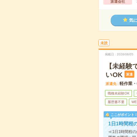
派遣会社
気
未読
掲載日
2026/08/05
【未経験
いOK
派遣
軽作業・
派遣先
職種未経験OK
履歴書不要
WE
ここがポイント
1日1時間程
≪1日1時間程