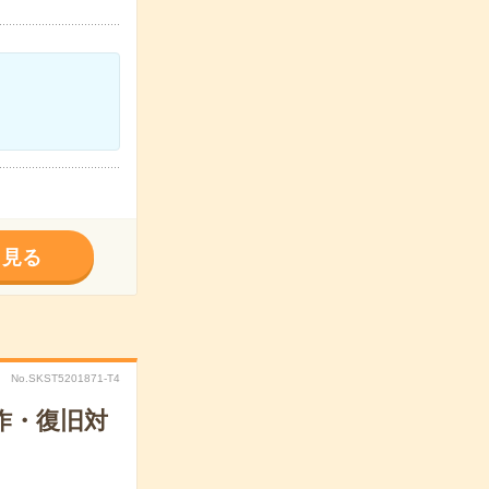
く見る
No.SKST5201871-T4
作・復旧対