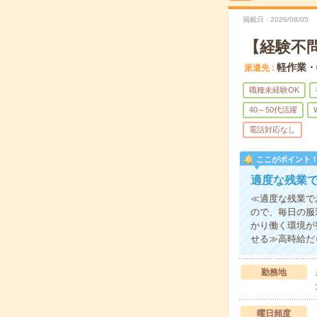
掲載日
2026/08/05
【経験不
軽作業・
派遣先
職種未経験OK
40～50代活躍
電話対応なし
ここがポイント
適度な残業で
≪適度な残業で
ので、毎日の服
かり働く環境が
せる≫高時給だ
勤務地
曜日頻度