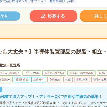
株式会社綜合キャリアオプション 製造事業部（全国）
応募する
詳し
になる！
でも大丈夫＊】半導体装置部品の脱脂・組立・
物流・配送系
社会人未経験OK
ブランクOK
既卒第二新卒OK
10名以上の大量募集
複数名
B登録OK
週5日勤務
土日祝休
交費支給
制服
日払いOK
職場が禁煙
！
の残業で収入アップ！ヘアカラーOKで自由な雰囲気の職場！
の残業で収入アップ≫残業は月20時間未満で、ほどよく稼げます！≪ヘアカラ