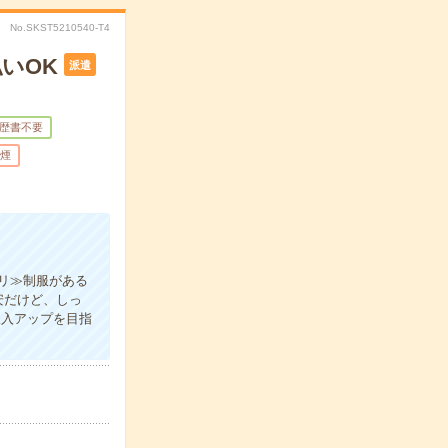
No.SKST5210540-T4
いOK
派遣
歴書不要
煙
リ≫制服がある
安だけど、しっ
収入アップを目指