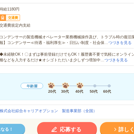
時給1180円
交通費
交通費規定内支給
コンデンサーの製造機械オペレーター業務機械操作及び、トラブル時の復旧
報】コンデンサー≪待遇・福利厚生≫・日払い制度・社会保…
つづきを見る
◆未経験OK！〇まずは事前登録だけでもOK！履歴書不要で気軽にオンライ
種などを入力するだけ★オシゴトただいま少しずつ増加中…
つづきを見る
年齢層
20代
30代
40代
50代
60代
株式会社綜合キャリアオプション 製造事業部（全国）
応募する
詳し
になる！