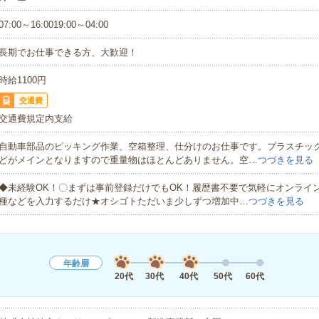
07:00～16:0019:00～04:00
長期でお仕事できる方、大歓迎！
時給1100円
交通費
交通費規定内支給
自動車部品のピッキング作業、空箱整理、仕分けのお仕事です。プラスチッ
どがメインとなりますので重量物はほとんどありません。空…
つづきを見る
◆未経験OK！〇まずは事前登録だけでもOK！履歴書不要で気軽にオンライ
種などを入力するだけ★オシゴトただいま少しずつ増加中…
つづきを見る
年齢層
20代
30代
40代
50代
60代