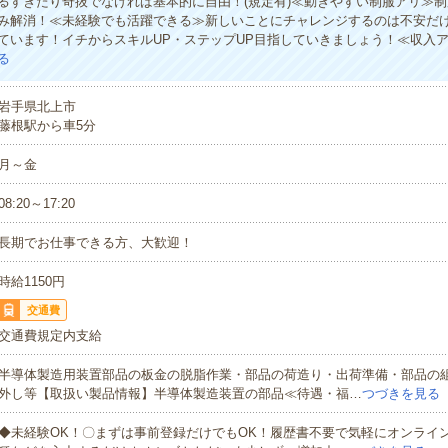
るすぎたり奇抜でなければ基本的に自由！(規定有)≪動きやすい制服アリ≫
み解消！≪未経験でも活躍できる≫新しいことにチャレンジするのは不安だ
ています！イチからスキルUP・ステップUP目指していきましょう！≪収入
る
岩手県北上市
藤根駅から車5分
月～金
08:20～17:20
長期でお仕事できる方、大歓迎！
時給1150円
交通費
交通費規定内支給
半導体製造用装置部品の板金の脱脂作業・部品の荷造り・出荷準備・部品の
外し等【取扱い製品情報】半導体製造装置の部品≪待遇・福…
つづきを見る
◆未経験OK！〇まずは事前登録だけでもOK！履歴書不要で気軽にオンライ