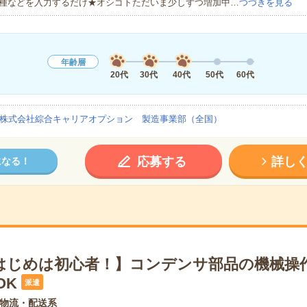
種などを入力するだけ★オシゴトただいま少しずつ増加中…
つづきを見る
年齢層
20代
30代
40代
50代
60代
株式会社綜合キャリアオプション 製造事業部（全国）
応募する
詳し
になる！
はじめは初心者！】コンデンサ部品の機械操
OK
派遣
物流・配送系