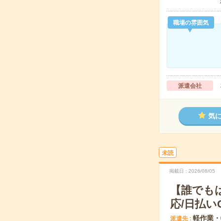
職場の雰囲気
派遣会社
気
未読
掲載日
2026/08/05
【誰でも
応/日払い
軽作業・
派遣先