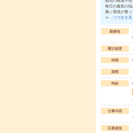
囲気の職場≫明
毎日の服装の悩
働く環境が整っ
≫…
つづきを見
勤務地
曜日頻度
時間
期間
時給
仕事内容
応募資格