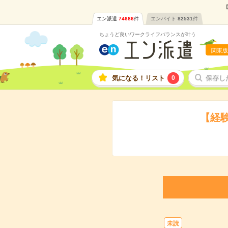
【
エン派遣
74686
件
エンバイト
82531
件
ちょうど良いワークライフバランスが叶う
関東版
気になる！リスト
0
保存し
【経
未読