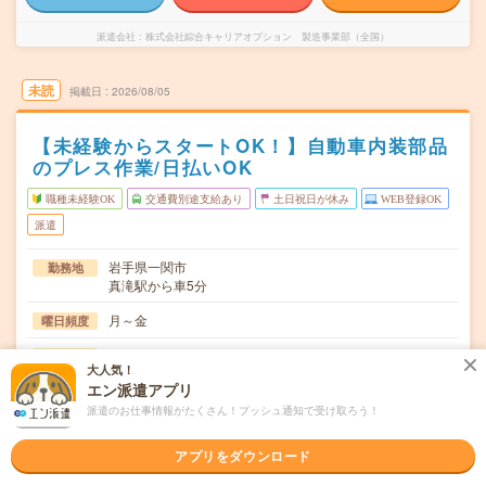
派遣会社
株式会社綜合キャリアオプション 製造事業部（全国）
未読
掲載日
2026/08/05
【未経験からスタートOK！】自動車内装部品
のプレス作業/日払いOK
職種未経験OK
交通費別途支給あり
土日祝日が休み
WEB登録OK
派遣
岩手県一関市
勤務地
真滝駅から車5分
月～金
曜日頻度
(2交替)8:00～16:55、20:25～翌5:20
時間
大人気！
エン派遣アプリ
長期でお仕事できる方、大歓迎！
期間
派遣のお仕事情報がたくさん！プッシュ通知で受け取ろう！
時給1400～1750円
時給
アプリをダウンロード
交通費
交通費規定内支給