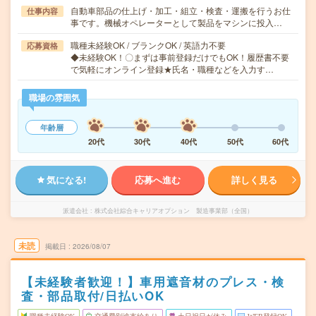
自動車部品の仕上げ・加工・組立・検査・運搬を行うお仕
仕事内容
事です。機械オペレーターとして製品をマシンに投入…
職種未経験OK / ブランクOK / 英語力不要
応募資格
◆未経験OK！〇まずは事前登録だけでもOK！履歴書不要
で気軽にオンライン登録★氏名・職種などを入力す…
職場の雰囲気
年齢層
20代
30代
40代
50代
60代
気になる!
応募へ進む
詳しく見る
派遣会社
株式会社綜合キャリアオプション 製造事業部（全国）
未読
掲載日
2026/08/07
【未経験者歓迎！】車用遮音材のプレス・検
査・部品取付/日払いOK