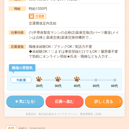
時給1330円
時給
交通費
交通費規定内支給
(1)半導体製造マシンの点検(2)薬液交換(3)パーツ搬送(メイ
仕事内容
ンは点検と薬液交換)薬液交換待機所で…
職種未経験OK / ブランクOK / 英語力不要
応募資格
◆未経験OK！〇まずは事前登録だけでもOK！履歴書不要
で気軽にオンライン登録★氏名・職種などを入力す…
職場の雰囲気
年齢層
20代
30代
40代
50代
60代
気になる!
応募へ進む
詳しく見る
派遣会社
株式会社綜合キャリアオプション 製造事業部（全国）
未読
掲載日
2026/08/05