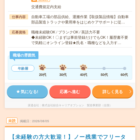
交通費規定内支給
自動車工場の部品供給、運搬作業【取扱製品情報】自動車
仕事内容
部品製造トラックや乗用車をはじめケアサポートに従…
職種未経験OK / ブランクOK / 英語力不要
応募資格
◆未経験OK！〇まずは事前登録だけでもOK！履歴書不要
で気軽にオンライン登録★氏名・職種などを入力す…
職場の雰囲気
年齢層
20代
30代
40代
50代
60代
気になる!
応募へ進む
詳しく見る
派遣会社
株式会社綜合キャリアオプション 製造事業部（全国）
未読
掲載日
2026/08/05
【未経験の方大歓迎！】ノー残業でフリータ