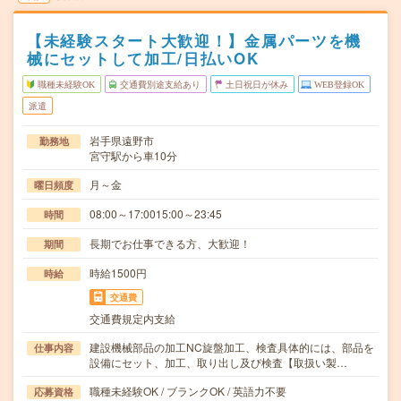
【未経験スタート大歓迎！】金属パーツを機
械にセットして加工/日払いOK
職種未経験OK
交通費別途支給あり
土日祝日が休み
WEB登録OK
派遣
岩手県遠野市
勤務地
宮守駅から車10分
月～金
曜日頻度
08:00～17:0015:00～23:45
時間
長期でお仕事できる方、大歓迎！
期間
時給1500円
時給
交通費
交通費規定内支給
建設機械部品の加工NC旋盤加工、検査具体的には、部品を
仕事内容
設備にセット、加工、取り出し及び検査【取扱い製…
職種未経験OK / ブランクOK / 英語力不要
応募資格