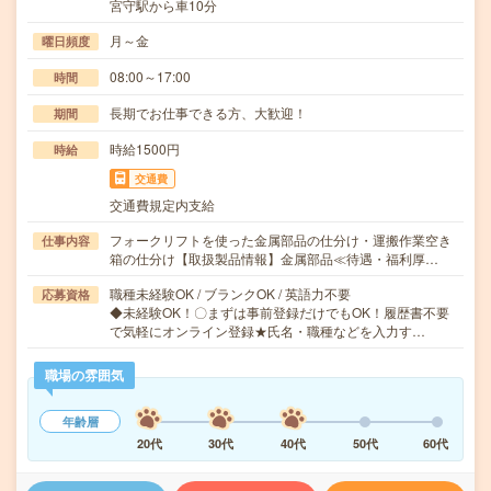
宮守駅から車10分
月～金
曜日頻度
08:00～17:00
時間
長期でお仕事できる方、大歓迎！
期間
時給1500円
時給
交通費
交通費規定内支給
フォークリフトを使った金属部品の仕分け・運搬作業空き
仕事内容
箱の仕分け【取扱製品情報】金属部品≪待遇・福利厚…
職種未経験OK / ブランクOK / 英語力不要
応募資格
◆未経験OK！〇まずは事前登録だけでもOK！履歴書不要
で気軽にオンライン登録★氏名・職種などを入力す…
職場の雰囲気
年齢層
20代
30代
40代
50代
60代