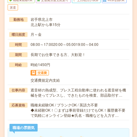
職種未経験OK
交通費別途支給あり
土日祝日が休み
WEB登録OK
派遣
岩手県北上市
勤務地
北上駅から車15分
月～金
曜日頻度
08:00～17:0020:00～05:0019:00～04:00
時間
長期でお仕事できる方、大歓迎！
期間
時給1450円
時給
交通費
交通費規定内支給
遮音材の熱成型、プレス工程自動車に使われる遮音材を機
仕事内容
械を使ってプレスし、できたものを検査、部品取付す…
職種未経験OK / ブランクOK / 英語力不要
応募資格
◆未経験OK！〇まずは事前登録だけでもOK！履歴書不要
で気軽にオンライン登録★氏名・職種などを入力す…
職場の雰囲気