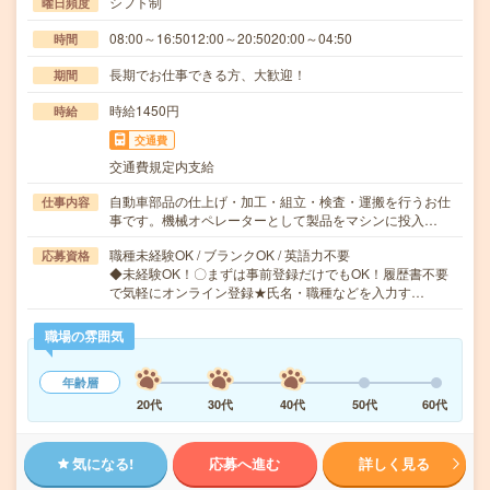
シフト制
曜日頻度
08:00～16:5012:00～20:5020:00～04:50
時間
長期でお仕事できる方、大歓迎！
期間
時給1450円
時給
交通費
交通費規定内支給
自動車部品の仕上げ・加工・組立・検査・運搬を行うお仕
仕事内容
事です。機械オペレーターとして製品をマシンに投入…
職種未経験OK / ブランクOK / 英語力不要
応募資格
◆未経験OK！〇まずは事前登録だけでもOK！履歴書不要
で気軽にオンライン登録★氏名・職種などを入力す…
職場の雰囲気
年齢層
20代
30代
40代
50代
60代
気になる!
応募へ進む
詳しく見る