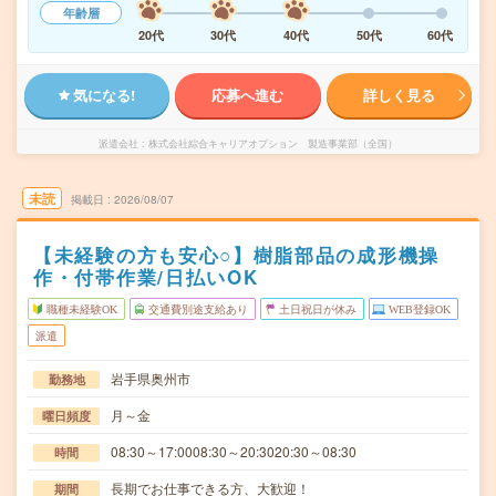
年齢層
20代
30代
40代
50代
60代
気になる!
応募へ進む
詳しく見る
派遣会社
株式会社綜合キャリアオプション 製造事業部（全国）
未読
掲載日
2026/08/07
【未経験の方も安心○】樹脂部品の成形機操
作・付帯作業/日払いOK
職種未経験OK
交通費別途支給あり
土日祝日が休み
WEB登録OK
派遣
岩手県奥州市
勤務地
月～金
曜日頻度
08:30～17:0008:30～20:3020:30～08:30
時間
長期でお仕事できる方、大歓迎！
期間