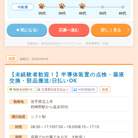
年齢層
20代
30代
40代
50代
60代
気になる!
応募へ進む
詳しく見る
派遣会社
株式会社綜合キャリアオプション 製造事業部（全国）
未読
掲載日
2026/08/06
【未経験者歓迎！】半導体装置の点検・薬液
交換・部品搬送/日払いOK
職種未経験OK
交通費別途支給あり
WEB登録OK
派遣
岩手県北上市
勤務地
村崎野駅から徒歩30分
シフト制
曜日頻度
08:30～17:1507:00～16:0008:15～17:15
時間
長期でお仕事できる方、大歓迎！
期間