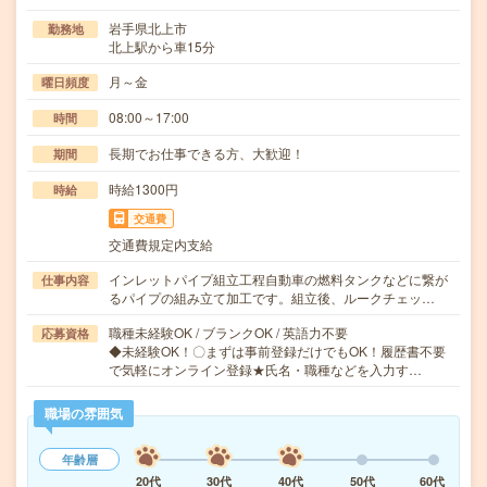
岩手県北上市
勤務地
北上駅から車15分
月～金
曜日頻度
08:00～17:00
時間
長期でお仕事できる方、大歓迎！
期間
時給1300円
時給
交通費
交通費規定内支給
インレットパイプ組立工程自動車の燃料タンクなどに繋が
仕事内容
るパイプの組み立て加工です。組立後、ルークチェッ…
職種未経験OK / ブランクOK / 英語力不要
応募資格
◆未経験OK！〇まずは事前登録だけでもOK！履歴書不要
で気軽にオンライン登録★氏名・職種などを入力す…
職場の雰囲気
年齢層
20代
30代
40代
50代
60代