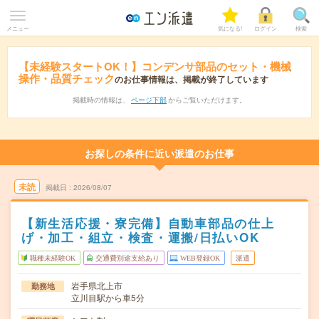
メニュー
気になる!
ログイン
検索
【未経験スタートOK！】コンデンサ部品のセット・機械
操作・品質チェック
のお仕事情報は、掲載が終了しています
掲載時の情報は、
ページ下部
からご覧いただけます。
お探しの条件に近い派遣のお仕事
未読
掲載日
2026/08/07
【新生活応援・寮完備】自動車部品の仕上
げ・加工・組立・検査・運搬/日払いOK
職種未経験OK
交通費別途支給あり
WEB登録OK
派遣
岩手県北上市
勤務地
立川目駅から車5分