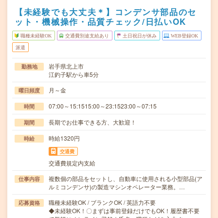
【未経験でも大丈夫＊】コンデンサ部品のセ
ット・機械操作・品質チェック/日払いOK
職種未経験OK
交通費別途支給あり
土日祝日が休み
WEB登録OK
派遣
岩手県北上市
勤務地
江釣子駅から車5分
月～金
曜日頻度
07:00～15:1515:00～23:1523:00～07:15
時間
長期でお仕事できる方、大歓迎！
期間
時給1320円
時給
交通費
交通費規定内支給
複数個の部品をセットし、自動車に使用される小型部品(ア
仕事内容
ルミコンデンサ)の製造マシンオペレーター業務。…
職種未経験OK / ブランクOK / 英語力不要
応募資格
◆未経験OK！〇まずは事前登録だけでもOK！履歴書不要