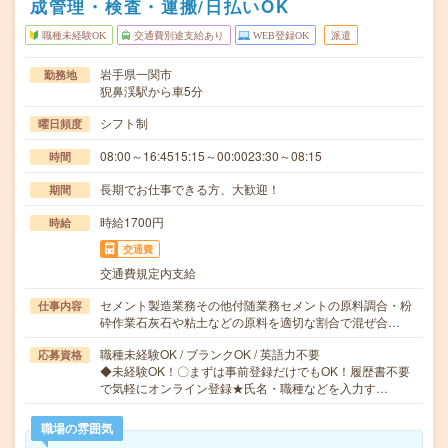
成管理・検査・運搬/日払いOK
職種未経験OK
交通費別途支給あり
WEB登録OK
派遣
岩手県一関市
勤務地
猊鼻渓駅から車5分
シフト制
曜日頻度
08:00～16:4515:15～00:0023:30～08:15
時間
長期でお仕事できる方、大歓迎！
期間
時給1700円
時給
交通費
交通費規定内支給
セメント製造業務その他付随業務セメントの原料調合・粉
仕事内容
砕作業石灰石や粘土などの原料を適切な割合で混ぜ合…
職種未経験OK / ブランクOK / 英語力不要
応募資格
◆未経験OK！〇まずは事前登録だけでもOK！履歴書不要
で気軽にオンライン登録★氏名・職種などを入力す…
職場の雰囲気