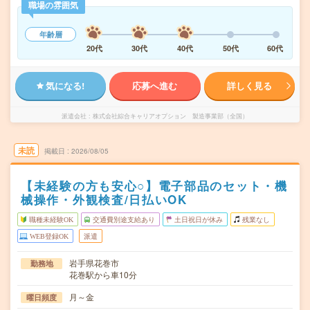
職場の雰囲気
年齢層
20代
30代
40代
50代
60代
気になる!
応募へ進む
詳しく見る
派遣会社
株式会社綜合キャリアオプション 製造事業部（全国）
未読
掲載日
2026/08/05
【未経験の方も安心○】電子部品のセット・機
械操作・外観検査/日払いOK
職種未経験OK
交通費別途支給あり
土日祝日が休み
残業なし
WEB登録OK
派遣
岩手県花巻市
勤務地
花巻駅から車10分
月～金
曜日頻度