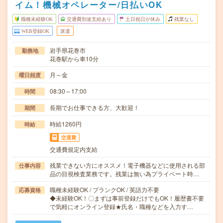
イム！機械オペレーター/日払いOK
職種未経験OK
交通費別途支給あり
土日祝日が休み
残業なし
WEB登録OK
派遣
岩手県花巻市
勤務地
花巻駅から車10分
月～金
曜日頻度
08:30～17:00
時間
長期でお仕事できる方、大歓迎！
期間
時給1260円
時給
交通費
交通費規定内支給
残業できない方にオススメ！電子機器などに使用される部
仕事内容
品の目視検査業務です。残業は無い為プライベート時…
職種未経験OK / ブランクOK / 英語力不要
応募資格
◆未経験OK！〇まずは事前登録だけでもOK！履歴書不要
で気軽にオンライン登録★氏名・職種などを入力す…