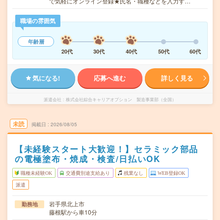
で気軽にオンライン登録★氏名・職種などを入力す…
職場の雰囲気
年齢層
20代
30代
40代
50代
60代
気になる!
応募へ進む
詳しく見る
派遣会社
株式会社綜合キャリアオプション 製造事業部（全国）
未読
掲載日
2026/08/05
【未経験スタート大歓迎！】セラミック部品
の電極塗布・焼成・検査/日払いOK
職種未経験OK
交通費別途支給あり
残業なし
WEB登録OK
派遣
岩手県北上市
勤務地
藤根駅から車10分