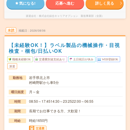
気になる!
応募へ進む
詳しく見る
派遣会社
株式会社綜合キャリアオプション 製造事業部（全国）
未読
掲載日
2026/08/06
【未経験OK！】ラベル製品の機械操作・目視
検査・梱包/日払いOK
職種未経験OK
交通費別途支給あり
土日祝日が休み
WEB登録OK
派遣
岩手県北上市
勤務地
村崎野駅から車5分
月～金
曜日頻度
08:50～17:4514:30～23:2522:00～06:55
時間
長期でお仕事できる方、大歓迎！
期間
時給1650円
時給
交通費