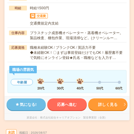
時給1500円
時給
交通費
交通費規定内支給
プラスチック成形機オペレーター・蒸着機オペレーター。
仕事内容
製品検査、梱包作業、現場清掃など。(クリーンルー…
職種未経験OK / ブランクOK / 英語力不要
応募資格
◆未経験OK！〇まずは事前登録だけでもOK！履歴書不要
で気軽にオンライン登録★氏名・職種などを入力す…
職場の雰囲気
年齢層
20代
30代
40代
50代
60代
気になる!
応募へ進む
詳しく見る
派遣会社
株式会社綜合キャリアオプション 製造事業部（全国）
未読
掲載日
2026/08/07