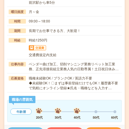
前沢駅から車5分
月～金
曜日頻度
09:00～18:00
時間
長期でお仕事できる方、大歓迎！
期間
時給1250円
時給
交通費
交通費規定内支給
ベンダー曲げ加工、切削マシニング業務リベット加工業
仕事内容
務、正先溶接前組立業務人気の日勤専属！土日祝日休み…
職種未経験OK / ブランクOK / 英語力不要
応募資格
◆未経験OK！〇まずは事前登録だけでもOK！履歴書不要
で気軽にオンライン登録★氏名・職種などを入力す…
職場の雰囲気
年齢層
20代
30代
40代
50代
60代