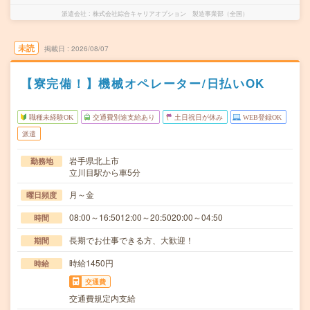
派遣会社
株式会社綜合キャリアオプション 製造事業部（全国）
未読
掲載日
2026/08/07
【寮完備！】機械オペレーター/日払いOK
職種未経験OK
交通費別途支給あり
土日祝日が休み
WEB登録OK
派遣
岩手県北上市
勤務地
立川目駅から車5分
月～金
曜日頻度
08:00～16:5012:00～20:5020:00～04:50
時間
長期でお仕事できる方、大歓迎！
期間
時給1450円
時給
交通費
交通費規定内支給