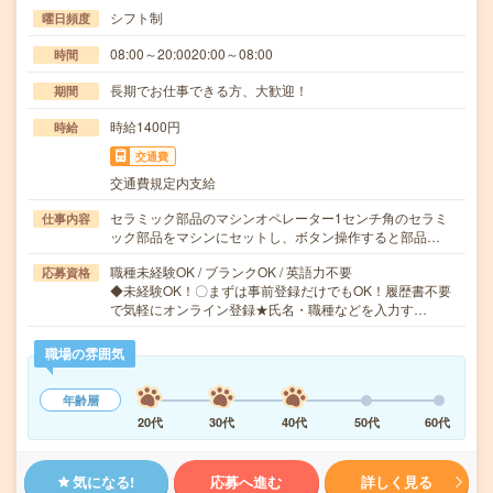
シフト制
曜日頻度
08:00～20:0020:00～08:00
時間
長期でお仕事できる方、大歓迎！
期間
時給1400円
時給
交通費
交通費規定内支給
セラミック部品のマシンオペレーター1センチ角のセラミ
仕事内容
ック部品をマシンにセットし、ボタン操作すると部品…
職種未経験OK / ブランクOK / 英語力不要
応募資格
◆未経験OK！〇まずは事前登録だけでもOK！履歴書不要
で気軽にオンライン登録★氏名・職種などを入力す…
職場の雰囲気
年齢層
20代
30代
40代
50代
60代
気になる!
応募へ進む
詳しく見る