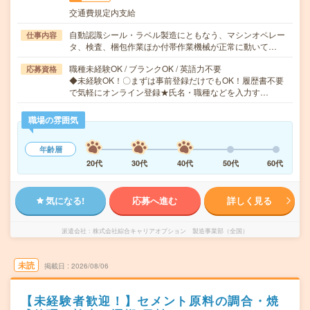
交通費規定内支給
自動認識シール・ラベル製造にともなう、マシンオペレー
仕事内容
タ、検査、梱包作業ほか付帯作業機械が正常に動いて…
職種未経験OK / ブランクOK / 英語力不要
応募資格
◆未経験OK！〇まずは事前登録だけでもOK！履歴書不要
で気軽にオンライン登録★氏名・職種などを入力す…
職場の雰囲気
年齢層
20代
30代
40代
50代
60代
気になる!
応募へ進む
詳しく見る
派遣会社
株式会社綜合キャリアオプション 製造事業部（全国）
未読
掲載日
2026/08/06
【未経験者歓迎！】セメント原料の調合・焼