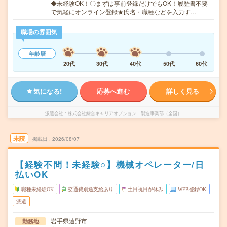
◆未経験OK！〇まずは事前登録だけでもOK！履歴書不要
で気軽にオンライン登録★氏名・職種などを入力す…
職場の雰囲気
年齢層
20代
30代
40代
50代
60代
気になる!
応募へ進む
詳しく見る
派遣会社
株式会社綜合キャリアオプション 製造事業部（全国）
未読
掲載日
2026/08/07
【経験不問！未経験○】機械オペレーター/日
払いOK
職種未経験OK
交通費別途支給あり
土日祝日が休み
WEB登録OK
派遣
岩手県遠野市
勤務地