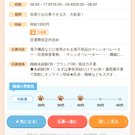
08:30～17:0016:30～00:4500:35～08:50
時間
長期でお仕事できる方、大歓迎！
期間
時給1260円
時給
交通費
交通費規定内支給
電子機器などに使用される電子部品のマシンオペレータ
仕事内容
ー・目視検査業務。・マシンオペレーター・・・機械に…
職種未経験OK / ブランクOK / 英語力不要
応募資格
◆未経験OK！〇まずは事前登録だけでもOK！履歴書不要
で気軽にオンライン登録★氏名・職種などを入力す…
職場の雰囲気
年齢層
20代
30代
40代
50代
60代
気になる!
応募へ進む
詳しく見る
派遣会社
株式会社綜合キャリアオプション 製造事業部（全国）