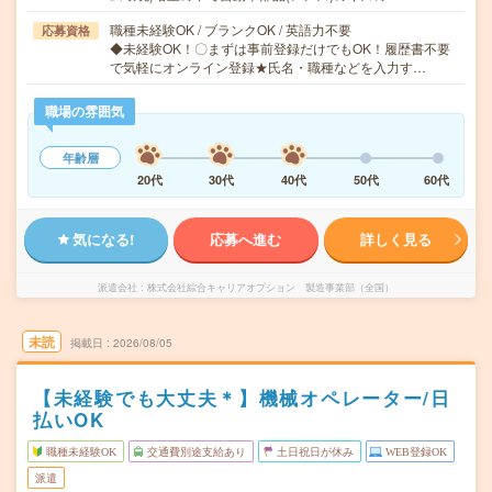
職種未経験OK / ブランクOK / 英語力不要
応募資格
◆未経験OK！〇まずは事前登録だけでもOK！履歴書不要
で気軽にオンライン登録★氏名・職種などを入力す…
職場の雰囲気
年齢層
20代
30代
40代
50代
60代
気になる!
応募へ進む
詳しく見る
派遣会社
株式会社綜合キャリアオプション 製造事業部（全国）
未読
掲載日
2026/08/05
【未経験でも大丈夫＊】機械オペレーター/日
払いOK
職種未経験OK
交通費別途支給あり
土日祝日が休み
WEB登録OK
派遣