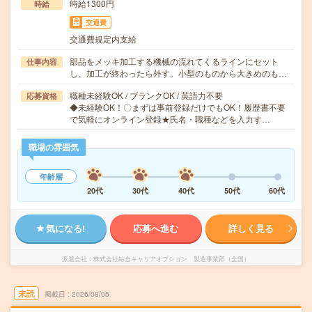
時給1300円
時給
交通費
交通費規定内支給
部品をメッキ加工する機械の流れてくるラインにセット
仕事内容
し、加工が終わったら外す。小型のものから大きめのも…
職種未経験OK / ブランクOK / 英語力不要
応募資格
◆未経験OK！〇まずは事前登録だけでもOK！履歴書不要
で気軽にオンライン登録★氏名・職種などを入力す…
職場の雰囲気
年齢層
20代
30代
40代
50代
60代
気になる!
応募へ進む
詳しく見る
派遣会社
株式会社綜合キャリアオプション 製造事業部（全国）
未読
掲載日
2026/08/05