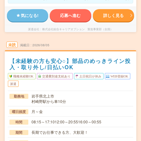
気になる!
応募へ進む
詳しく見る
派遣会社
株式会社綜合キャリアオプション 製造事業部（全国）
未読
掲載日
2026/08/05
【未経験の方も安心○】部品のめっきライン投
入・取り外し/日払いOK
職種未経験OK
交通費別途支給あり
土日祝日が休み
WEB登録OK
派遣
岩手県北上市
勤務地
村崎野駅から車10分
月～金
曜日頻度
08:15～17:1012:00～20:5516:00～00:55
時間
長期でお仕事できる方、大歓迎！
期間