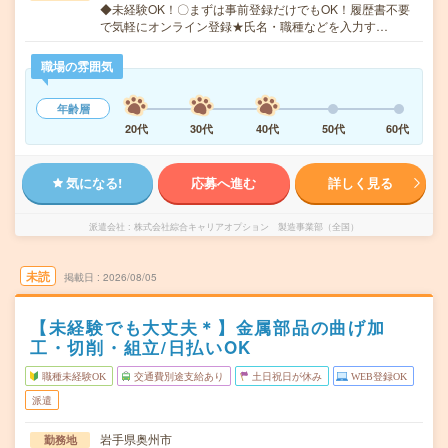
◆未経験OK！〇まずは事前登録だけでもOK！履歴書不要
で気軽にオンライン登録★氏名・職種などを入力す…
職場の雰囲気
年齢層
20代
30代
40代
50代
60代
気になる!
応募へ進む
詳しく見る
派遣会社
株式会社綜合キャリアオプション 製造事業部（全国）
未読
掲載日
2026/08/05
【未経験でも大丈夫＊】金属部品の曲げ加
工・切削・組立/日払いOK
職種未経験OK
交通費別途支給あり
土日祝日が休み
WEB登録OK
派遣
岩手県奥州市
勤務地