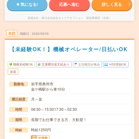
気になる!
応募へ進む
詳しく見る
派遣会社
株式会社綜合キャリアオプション 製造事業部（全国）
未読
掲載日
2026/08/05
【未経験OK！】機械オペレーター/日払いOK
職種未経験OK
交通費別途支給あり
土日祝日が休み
WEB登録OK
派遣
岩手県奥州市
勤務地
金ケ崎駅から車10分
月～金
曜日頻度
06:30～15:3017:30～02:30
時間
長期でお仕事できる方、大歓迎！
期間
時給1250円
時給
交通費