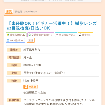
未読
掲載日
2026/08/05
【未経験OK！ビギナー活躍中！】樹脂レンズ
の目視検査/日払いOK
職種未経験OK
交通費別途支給あり
土日祝日が休み
残業なし
WEB登録OK
派遣
岩手県奥州市
勤務地
月～金
曜日頻度
08:30～17:00
時間
長期でお仕事できる方、大歓迎！
期間
時給1300円
時給
交通費
交通費規定内支給
プラスチックレンズの目視検査及び付帯作業(クリーンルー
仕事内容
ム環境)暗室の中で自動車部品(レンズ)のキズの…