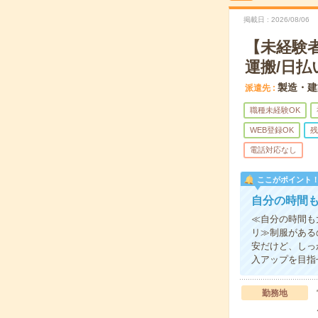
掲載日
2026/08/06
【未経験
運搬/日払
製造・建
派遣先
職種未経験OK
WEB登録OK
残
電話対応なし
ここがポイント
自分の時間
≪自分の時間も
リ≫制服がある
安だけど、しっ
入アップを目指
勤務地