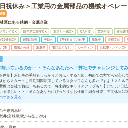
土日祝休み＞工業用の金属部品の機械オペレー
派遣
林区にある鉄鋼・金属企業
ブランクOK
既卒第二新卒OK
友達と一緒OK
OA不要
英語不要
履歴書
WEB登録OK
週5日勤務
平日休
17時前までの仕事
残業少
交費支給
いOK
職場が分煙
派遣多
電話対応なし
ルーティン
自転車・バイクOK
！
が向いているのか・・そんなあなたへ！弊社でチャレンジして
ト体制】お仕事の手順もしっかりとお伝えするため、初めての方でも安心し
験からスタートし長期期間活躍しているスタッフさんも多いですよ！スキル
費用は会社で負担）もあるので、将来的なキャリアアップも○【うれしい日払
いまほしい・・！そんなあなたにぴったりなお仕事ご紹介可能！年間休日12
つづきを見る
仙台市若林区
荒井(宮城県)駅から徒歩24分
週5日勤務