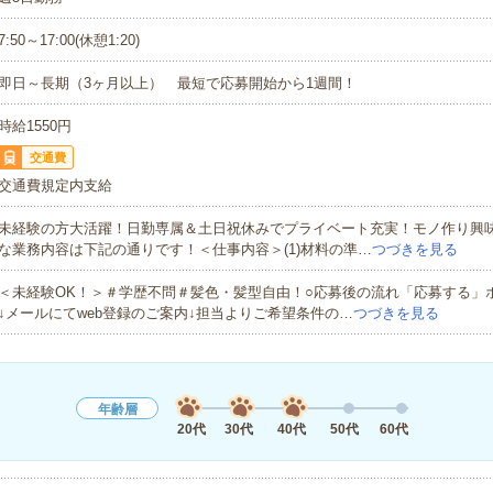
7:50～17:00(休憩1:20)
即日～長期（3ヶ月以上） 最短で応募開始から1週間！
時給1550円
交通費
交通費規定内支給
未経験の方大活躍！日勤専属＆土日祝休みでプライベート充実！モノ作り興
な業務内容は下記の通りです！＜仕事内容＞(1)材料の準…
つづきを見る
＜未経験OK！＞＃学歴不問＃髪色・髪型自由！○応募後の流れ「応募する」
↓メールにてweb登録のご案内↓担当よりご希望条件の…
つづきを見る
年齢層
20代
30代
40代
50代
60代