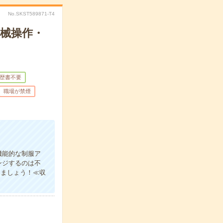
No.SKST589871-T4
械操作・
歴書不要
職場が禁煙
機能的な制服ア
ンジするのは不
きましょう！≪収