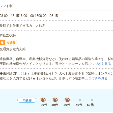
シフト制
08:00～16:1516:00～00:1500:00～08:15
長期でお仕事できる方、大歓迎！
時給2000円
交通費
交通費規定内支給
通信機器、自動車、産業機械分野などに使われる銅製品の製造作業です。材
圧延の機械操作がメインとなります。玉掛け・クレーンを活…
つづきを見る
◆未経験OK！〇まずは事前登録だけでもOK！履歴書不要で気軽にオンライ
種などを入力するだけ★オシゴトただいま少しずつ増加中…
つづきを見る
年齢層
20代
30代
40代
50代
60代