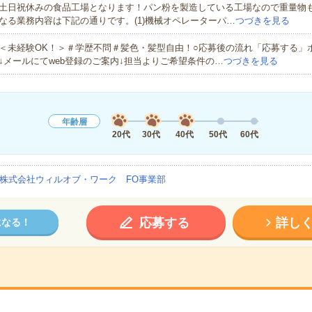
土日祝休みの食品工場となります！パン粉を製造している工場なので重量物
なる業務内容は下記の通りです。(1)機械オペレーターパ…
つづきを見る
＜未経験OK！＞＃学歴不問＃髪色・髪型自由！○応募後の流れ「応募する」
↓メールにてweb登録のご案内↓担当よりご希望条件の…
つづきを見る
年齢層
20代
30代
40代
50代
60代
株式会社ウィルオブ・ワーク FO事業部
応募する
詳し
になる！