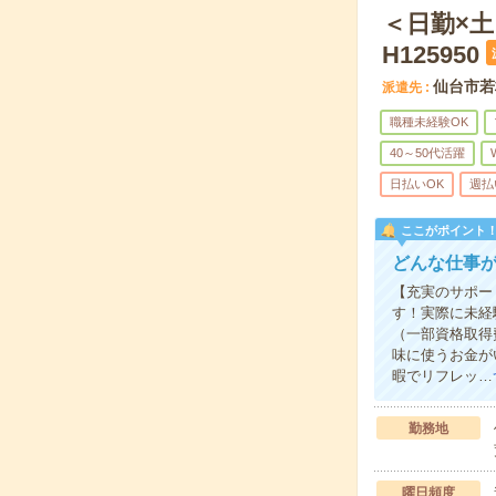
＜日勤×
H125950
仙台市若
派遣先
職種未経験OK
40～50代活躍
日払いOK
週払
ここがポイント
どんな仕事
【充実のサポー
す！実際に未経
（一部資格取得
味に使うお金が
暇でリフレッ…
勤務地
曜日頻度