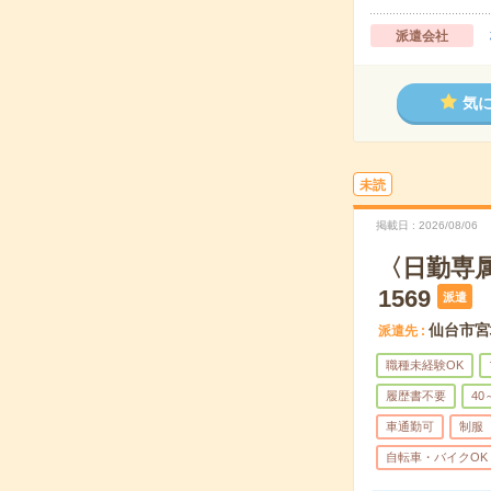
派遣会社
気
未読
掲載日
2026/08/06
〈日勤専
1569
派遣
仙台市宮
派遣先
職種未経験OK
履歴書不要
40
車通勤可
制服
自転車・バイクOK