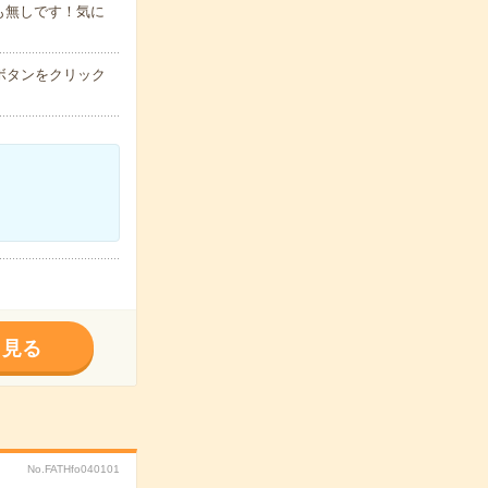
も無しです！気に
ボタンをクリック
く見る
No.FATHfo040101