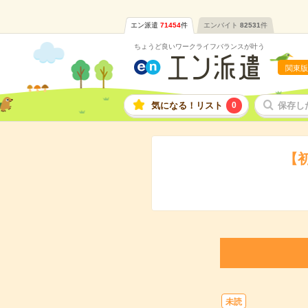
エン派遣
71454
件
エンバイト
82531
件
ちょうど良いワークライフバランスが叶う
関東版
気になる！リスト
0
保存し
【
未読