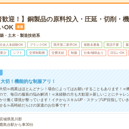
者歓迎！】銅製品の原料投入・圧延・切削・機
いOK
派遣
築・土木・製造技術系
社会人未経験OK
ブランクOK
既卒第二新卒OK
複数名募集
英語不要
履
業少
シフト
交替制勤務
交費支給
制服
社食/補助あり
日払いOK
！
も大切！機能的な制服アリ！
大切≫残業はほとんどナシ！場合によってはお願いすることもあります！≪
ので、毎日の服装の悩み解消！≪未経験の方も大歓迎≫新しいことにチャレ
かり働く環境が整っています！イチからスキルUP・ステップUP目指してい
せる≫高時給だらけの派遣のお仕事です！
宮城県黒川郡
鹿島台駅から車30分