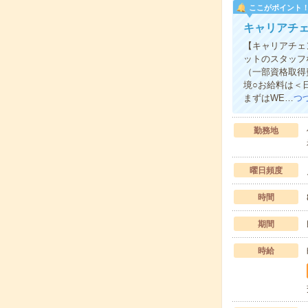
ここがポイント
キャリアチェ
【キャリアチェ
ットのスタッフ
（一部資格取得
境○お給料は＜
まずはWE…
つ
勤務地
曜日頻度
時間
期間
時給