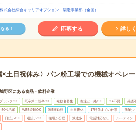
株式会社綜合キャリアオプション 製造事業部（全国）
応募する
詳し
になる！
属×土日祝休み〉パン粉工場での機械オペレータ
城野区にある食品・飲料企業
ブランクOK
既卒第二新卒OK
複数名募集
友達と一緒OK
OA不要
英語
～50代活躍
WEB登録OK
週5日勤務
土日祝休
17時前までの仕事
残業少
日払いOK
週払いOK
職場が分煙
派遣多
電話対応なし
ルーティン