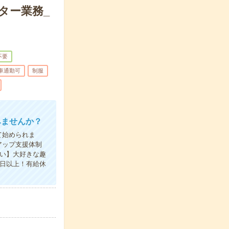
ター業務_
不要
車通勤可
制服
みませんか？
て始められま
アップ支援体制
い】大好きな趣
0日以上！有給休