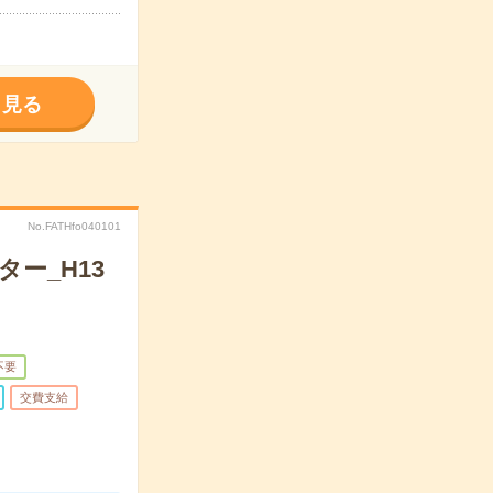
く見る
No.FATHfo040101
ー_H13
不要
交費支給