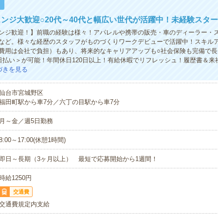
！
ンジ大歓迎○20代～40代と幅広い世代が活躍中！未経験スター
ンジ歓迎！】前職の経験は様々！アパレルや携帯の販売・車のディーラー・
など。様々な経歴のスタッフがものづくりワークデビューで活躍中！スキル
費用は会社で負担）もあり、将来的なキャリアアップも○社会保険も完備で長
日払い＞が可能！年間休日120日以上！有給休暇でリフレッシュ！履歴書＆来
づきを見る
仙台市宮城野区
福田町駅から車7分／六丁の目駅から車7分
月～金／週5日勤務
8:00～17:00(休憩1時間)
即日～長期（3ヶ月以上） 最短で応募開始から1週間！
時給1250円
交通費
交通費規定内支給