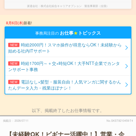
派遣会社
株式会社綜合キャリアオプション 製造事業部（全国）
8月6日(木)
新着!
お仕事
★
トピックス
事務局注目の
時給2000円！スマホ操作が得意ならOK！未経験から
NEW
始める社内ITサポート
時給1700円～＋交×時短OK！大手NTT企業でカンタ
NEW
ンサポート事務
電話なし×髪型・服装自由！人気マンガに関するかん
NEW
たんデータ入力・残業ほぼナシ！
以下、掲載終了したお仕事情報です。
掲載日
2026/07/11
No.SKST8210459-T4
【未経験OK！ビギナー活躍中！】営業・企