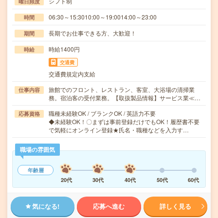
シフト制
曜日頻度
06:30～15:3010:00～19:0014:00～23:00
時間
長期でお仕事できる方、大歓迎！
期間
時給1400円
時給
交通費
交通費規定内支給
旅館でのフロント、レストラン、客室、大浴場の清掃業
仕事内容
務。宿泊客の受付業務。【取扱製品情報】サービス業≪…
職種未経験OK / ブランクOK / 英語力不要
応募資格
◆未経験OK！〇まずは事前登録だけでもOK！履歴書不要
で気軽にオンライン登録★氏名・職種などを入力す…
職場の雰囲気
年齢層
20代
30代
40代
50代
60代
気になる!
応募へ進む
詳しく見る