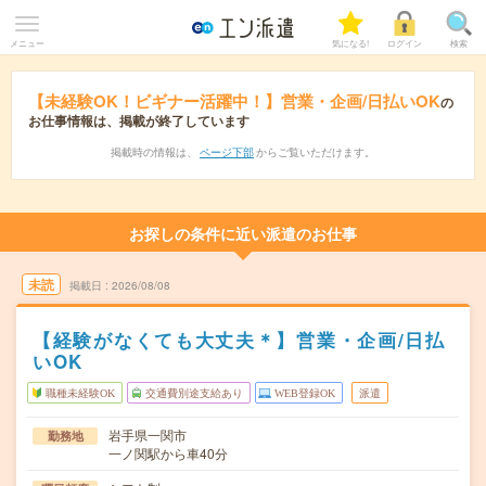
メニュー
気になる!
ログイン
検索
【未経験OK！ビギナー活躍中！】営業・企画/日払いOK
の
お仕事情報は、掲載が終了しています
掲載時の情報は、
ページ下部
からご覧いただけます。
お探しの条件に近い派遣のお仕事
未読
掲載日
2026/08/08
【経験がなくても大丈夫＊】営業・企画/日払
いOK
職種未経験OK
交通費別途支給あり
WEB登録OK
派遣
岩手県一関市
勤務地
一ノ関駅から車40分