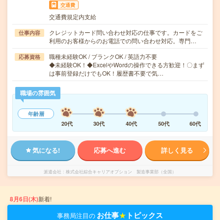
交通費
交通費規定内支給
クレジットカード問い合わせ対応の仕事です。カードをご
仕事内容
利用のお客様からのお電話での問い合わせ対応。専門…
職種未経験OK / ブランクOK / 英語力不要
応募資格
◆未経験OK！◆ExcelやWordの操作できる方歓迎！〇まず
は事前登録だけでもOK！履歴書不要で気…
職場の雰囲気
年齢層
20代
30代
40代
50代
60代
気になる!
応募へ進む
詳しく見る
派遣会社
株式会社綜合キャリアオプション 製造事業部（全国）
8月6日(木)
新着!
お仕事
★
トピックス
事務局注目の