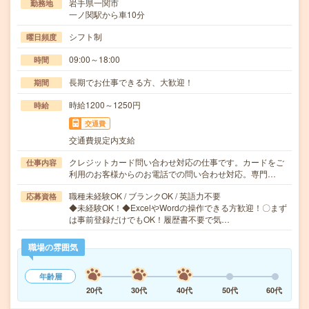
岩手県一関市
勤務地
一ノ関駅から車10分
シフト制
曜日頻度
09:00～18:00
時間
長期でお仕事できる方、大歓迎！
期間
時給1200～1250円
時給
交通費
交通費規定内支給
クレジットカード問い合わせ対応の仕事です。カードをご
仕事内容
利用のお客様からのお電話での問い合わせ対応。専門…
職種未経験OK / ブランクOK / 英語力不要
応募資格
◆未経験OK！◆ExcelやWordの操作できる方歓迎！〇まず
は事前登録だけでもOK！履歴書不要で気…
職場の雰囲気
年齢層
20代
30代
40代
50代
60代