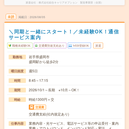
派遣会社
株式会社綜合キャリアオプション 製造事業部（全国）
未読
掲載日
2026/08/05
＼同期と一緒にスタート！／未経験OK！通信
サービス案内
職種未経験OK
交通費別途支給あり
WEB登録OK
派遣
岩手県盛岡市
勤務地
盛岡駅から徒歩2分
週5日
曜日頻度
8:45～17:15
時間
2026/10/1～長期 ※10月～OK！
期間
時給1300円＋交
時給
交通費
交通費支給(社内規定あり)
業務内容・光サービス、電話サービス等の申込受付・案内
仕事内容
業務・アウトバウンド、インバウンド対応・電話、メ…