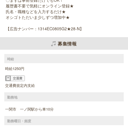
〇まずは事前登録だけでもOK！
履歴書不要で気軽にオンライン登録★
氏名・職種などを入力するだけ★
オシゴトただいま少しずつ増加中★
【広告ナンバー：1314EC0805G2★28-N】
募集情報
時給
時給1250円
交通費
交通費規定内支給
勤務地
一関市 一ノ関駅から車10分
勤務曜日・頻度