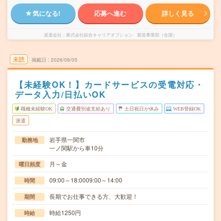
気になる!
応募へ進む
詳しく見る
派遣会社
株式会社綜合キャリアオプション 製造事業部（全国）
未読
掲載日
2026/08/05
【未経験OK！】カードサービスの受電対応・
データ入力/日払いOK
職種未経験OK
交通費別途支給あり
土日祝日が休み
WEB登録OK
派遣
岩手県一関市
勤務地
一ノ関駅から車10分
月～金
曜日頻度
09:00～18:0009:00～14:00
時間
長期でお仕事できる方、大歓迎！
期間
時給1250円
時給