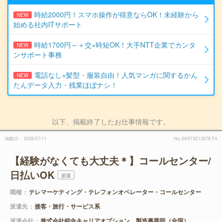
時給2000円！スマホ操作が得意ならOK！未経験から
NEW
始める社内ITサポート
時給1700円～＋交×時短OK！大手NTT企業でカンタ
NEW
ンサポート事務
電話なし×髪型・服装自由！人気マンガに関するかん
NEW
たんデータ入力・残業ほぼナシ！
以下、掲載終了したお仕事情報です。
掲載日
2026/07/11
No.SKST8212078-T4
【経験がなくても大丈夫＊】コールセンター/
日払いOK
派遣
職種
テレマーケティング・テレフォンオペレーター・コールセンター
派遣先
接客・旅行・サービス系
派遣会社
株式会社綜合キャリアオプション 製造事業部（全国）