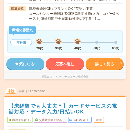
職種未経験OK / ブランクOK / 英語力不要
応募資格
コールセンター未経験者OKPC基本操作(入力、コピー&ペ
ースト)研修期間中全日出勤可能な方(10／1…
職場の雰囲気
年齢層
20代
30代
40代
50代
60代
気になる!
応募へ進む
詳しく見る
派遣会社
マンパワーグループ株式会社
未読
掲載日
2026/08/05
【未経験でも大丈夫＊】カードサービスの電
話対応・データ入力/日払いOK
職種未経験OK
交通費別途支給あり
WEB登録OK
派遣