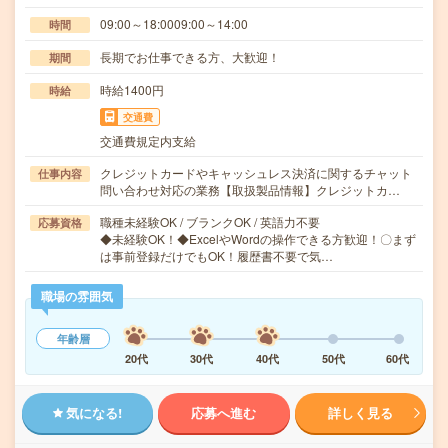
09:00～18:0009:00～14:00
時間
長期でお仕事できる方、大歓迎！
期間
時給1400円
時給
交通費
交通費規定内支給
クレジットカードやキャッシュレス決済に関するチャット
仕事内容
問い合わせ対応の業務【取扱製品情報】クレジットカ…
職種未経験OK / ブランクOK / 英語力不要
応募資格
◆未経験OK！◆ExcelやWordの操作できる方歓迎！〇まず
は事前登録だけでもOK！履歴書不要で気…
職場の雰囲気
年齢層
20代
30代
40代
50代
60代
気になる!
応募へ進む
詳しく見る