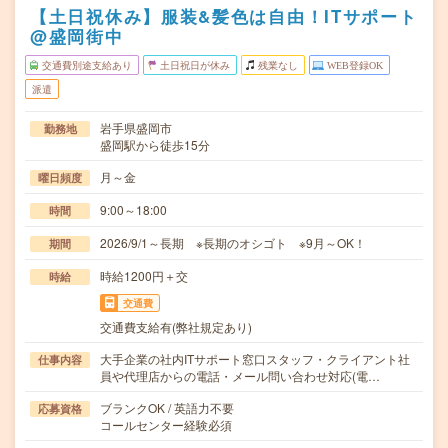
【土日祝休み】服装&髪色は自由！ITサポート
@盛岡街中
交通費別途支給あり
土日祝日が休み
残業なし
WEB登録OK
派遣
岩手県盛岡市
勤務地
盛岡駅から徒歩15分
月～金
曜日頻度
9:00～18:00
時間
2026/9/1～長期 ※長期のオシゴト ※9月～OK！
期間
時給1200円＋交
時給
交通費
交通費支給有(弊社規定あり)
大手企業の社内ITサポート窓口スタッフ・クライアント社
仕事内容
員や代理店からの電話・メール問い合わせ対応(電…
ブランクOK / 英語力不要
応募資格
コールセンター経験必須