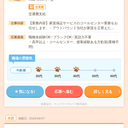
交通費
交通費支給
【業務内容】家賃保証サービスのコールセンター業務をお
仕事内容
任せします。・アウトバウンド当社が家賃を立替えた…
職種未経験OK / ブランクOK / 英語力不要
応募資格
・高卒以上・コールセンター、接客経験ある方歓迎(業種不
問)
職場の雰囲気
年齢層
20代
30代
40代
50代
60代
気になる!
応募へ進む
詳しく見る
派遣会社
マンパワーグループ株式会社
未読
掲載日
2026/08/07