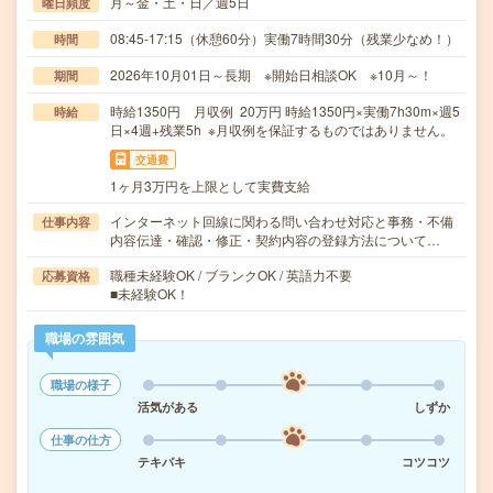
月～金・土・日／週5日
曜日頻度
08:45-17:15（休憩60分）実働7時間30分（残業少なめ！）
時間
2026年10月01日～長期 ※開始日相談OK ※10月～！
期間
時給1350円 月収例 20万円 時給1350円×実働7h30m×週5
時給
日×4週+残業5h ※月収例を保証するものではありません。
交通費
1ヶ月3万円を上限として実費支給
インターネット回線に関わる問い合わせ対応と事務・不備
仕事内容
内容伝達・確認・修正・契約内容の登録方法について…
職種未経験OK / ブランクOK / 英語力不要
応募資格
■未経験OK！
職場の雰囲気
職場の様子
活気がある
しずか
仕事の仕方
テキパキ
コツコツ