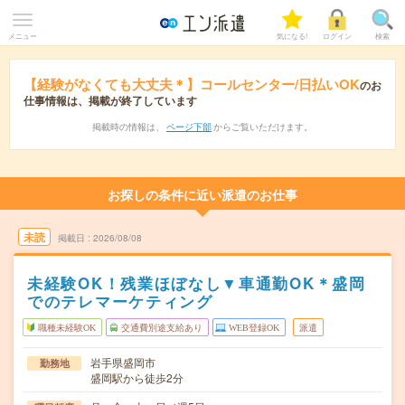
メニュー
気になる!
ログイン
検索
【経験がなくても大丈夫＊】コールセンター/日払いOK
のお
仕事情報は、掲載が終了しています
掲載時の情報は、
ページ下部
からご覧いただけます。
お探しの条件に近い派遣のお仕事
未読
掲載日
2026/08/08
未経験OK！残業ほぼなし▼車通勤OK＊盛岡
でのテレマーケティング
職種未経験OK
交通費別途支給あり
WEB登録OK
派遣
岩手県盛岡市
勤務地
盛岡駅から徒歩2分