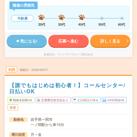
職場の雰囲気
年齢層
20代
30代
40代
50代
60代
気になる!
応募へ進む
詳しく見る
派遣会社
マンパワーグループ株式会社
未読
掲載日
2026/08/07
【誰でもはじめは初心者！】コールセンター/
日払いOK
職種未経験OK
交通費別途支給あり
土日祝日が休み
WEB登録OK
派遣
岩手県一関市
勤務地
一ノ関駅から車10分
月～金
曜日頻度