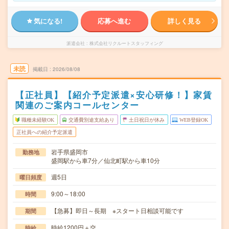
気になる!
応募へ進む
詳しく見る
派遣会社
株式会社リクルートスタッフィング
未読
掲載日
2026/08/08
【正社員】【紹介予定派遣×安心研修！】家賃
関連のご案内コールセンター
職種未経験OK
交通費別途支給あり
土日祝日が休み
WEB登録OK
正社員への紹介予定派遣
岩手県盛岡市
勤務地
盛岡駅から車7分／仙北町駅から車10分
週5日
曜日頻度
9:00～18:00
時間
【急募】即日～長期 ※スタート日相談可能です
期間
時給1200円＋交
時給