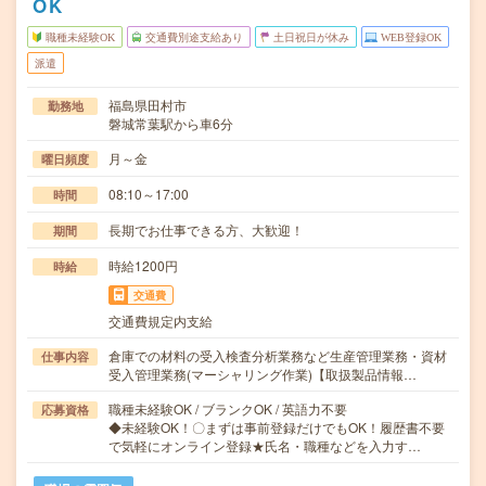
OK
職種未経験OK
交通費別途支給あり
土日祝日が休み
WEB登録OK
派遣
福島県田村市
勤務地
磐城常葉駅から車6分
月～金
曜日頻度
08:10～17:00
時間
長期でお仕事できる方、大歓迎！
期間
時給1200円
時給
交通費
交通費規定内支給
倉庫での材料の受入検査分析業務など生産管理業務・資材
仕事内容
受入管理業務(マーシャリング作業)【取扱製品情報…
職種未経験OK / ブランクOK / 英語力不要
応募資格
◆未経験OK！〇まずは事前登録だけでもOK！履歴書不要
で気軽にオンライン登録★氏名・職種などを入力す…