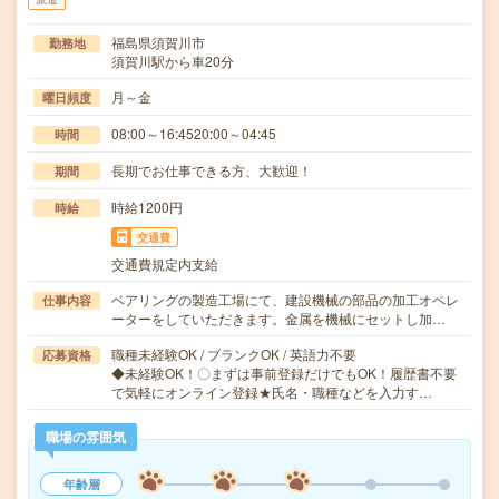
福島県須賀川市
勤務地
須賀川駅から車20分
月～金
曜日頻度
08:00～16:4520:00～04:45
時間
長期でお仕事できる方、大歓迎！
期間
時給1200円
時給
交通費
交通費規定内支給
ベアリングの製造工場にて、建設機械の部品の加工オペレ
仕事内容
ーターをしていただきます。金属を機械にセットし加…
職種未経験OK / ブランクOK / 英語力不要
応募資格
◆未経験OK！〇まずは事前登録だけでもOK！履歴書不要
で気軽にオンライン登録★氏名・職種などを入力す…
職場の雰囲気
年齢層