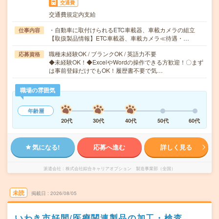
交通費
交通費規定内支給
・自動車に取付けられるETC車載器、車載カメラの組立
仕事内容
【取扱製品情報】ETC車載器、車載カメラ≪待遇・…
職種未経験OK / ブランクOK / 英語力不要
応募資格
◆未経験OK！◆ExcelやWordの操作できる方歓迎！〇まず
は事前登録だけでもOK！履歴書不要で気…
職場の雰囲気
年齢層
20代
30代
40代
50代
60代
気になる!
応募へ進む
詳しく見る
派遣会社
株式会社綜合キャリアオプション 製造事業部（全国）
未読
掲載日
2026/08/05
いわき市好間/医療関連製品の加工・検査