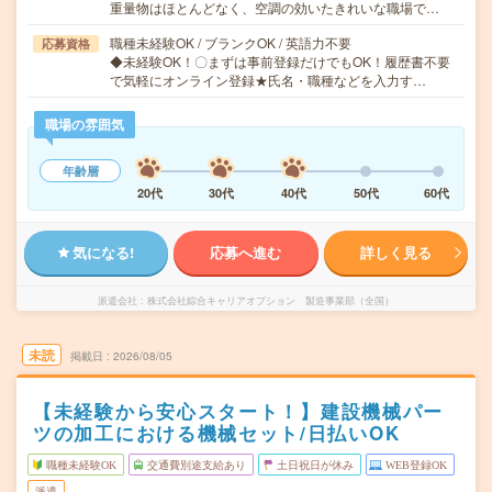
重量物はほとんどなく、空調の効いたきれいな職場で…
職種未経験OK / ブランクOK / 英語力不要
応募資格
◆未経験OK！〇まずは事前登録だけでもOK！履歴書不要
で気軽にオンライン登録★氏名・職種などを入力す…
職場の雰囲気
年齢層
20代
30代
40代
50代
60代
気になる!
応募へ進む
詳しく見る
派遣会社
株式会社綜合キャリアオプション 製造事業部（全国）
未読
掲載日
2026/08/05
【未経験から安心スタート！】建設機械パー
ツの加工における機械セット/日払いOK
職種未経験OK
交通費別途支給あり
土日祝日が休み
WEB登録OK
派遣