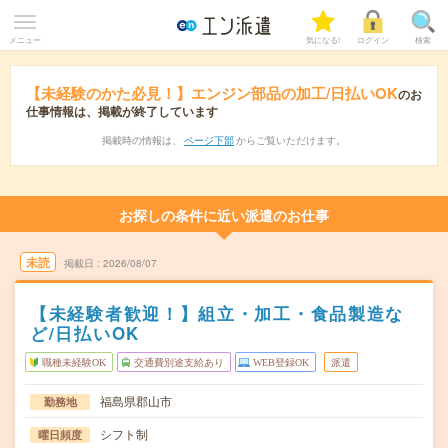
メニュー
気になる!
ログイン
検索
【未経験のかた必見！】エンジン部品の加工/日払いOK
のお
仕事情報は、掲載が終了しています
掲載時の情報は、
ページ下部
からご覧いただけます。
お探しの条件に近い派遣のお仕事
未読
掲載日
2026/08/07
【未経験者歓迎！】組立・加工・食品製造な
ど/日払いOK
職種未経験OK
交通費別途支給あり
WEB登録OK
派遣
福島県郡山市
勤務地
シフト制
曜日頻度