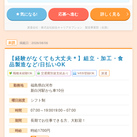
気になる!
応募へ進む
詳しく見る
派遣会社
株式会社綜合キャリアオプション 製造事業部（全国）
未読
掲載日
2026/08/06
【経験がなくても大丈夫＊】組立・加工・食
品製造など/日払いOK
職種未経験OK
交通費別途支給あり
WEB登録OK
派遣
福島県白河市
勤務地
新白河駅から車10分
シフト制
曜日頻度
07:00～19:0019:00～07:00
時間
長期でお仕事できる方、大歓迎！
期間
時給1700円
時給