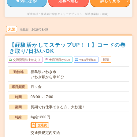
気になる!
応募へ進む
詳しく見る
派遣会社
株式会社綜合キャリアオプション 製造事業部（全国）
未読
掲載日
2026/08/05
【経験活かしてステップUP！！】コードの巻
き取り/日払いOK
交通費別途支給あり
土日祝日が休み
WEB登録OK
派遣
福島県いわき市
勤務地
いわき駅から車10分
月～金
曜日頻度
08:00～17:00
時間
長期でお仕事できる方、大歓迎！
期間
時給1200円
時給
交通費
交通費規定内支給