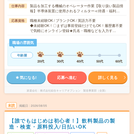
製品を加工する機械のオペレーター作業【取り扱い製品情
仕事内容
報】半導体装置に使用されるフィルター≪待遇・福利…
職種未経験OK / ブランクOK / 英語力不要
応募資格
◆未経験OK！〇まずは事前登録だけでもOK！履歴書不要
で気軽にオンライン登録★氏名・職種などを入力す…
職場の雰囲気
年齢層
20代
30代
40代
50代
60代
気になる!
応募へ進む
詳しく見る
派遣会社
株式会社綜合キャリアオプション 製造事業部（全国）
未読
掲載日
2026/08/05
【誰でもはじめは初心者！】飲料製品の製
造・検査・原料投入/日払いOK