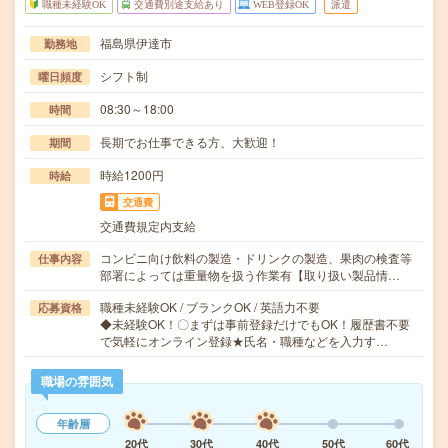
職種未経験OK
交通費別途支給あり
WEB登録OK
派遣
福島県伊達市
勤務地
シフト制
曜日頻度
08:30～18:00
時間
長期でお仕事できる方、大歓迎！
期間
時給1200円
時給
交通費
交通費規定内支給
コンビニ向け飲料の製造・ドリンクの製造、果肉の検査等
仕事内容
部署によっては重量物を扱う作業有【取り扱い製品情…
職種未経験OK / ブランクOK / 英語力不要
応募資格
◆未経験OK！〇まずは事前登録だけでもOK！履歴書不要
で気軽にオンライン登録★氏名・職種などを入力す…
職場の雰囲気
年齢層
20代
30代
40代
50代
60代