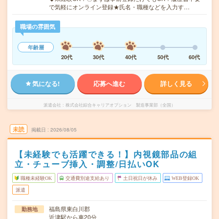
で気軽にオンライン登録★氏名・職種などを入力す…
職場の雰囲気
年齢層
20代
30代
40代
50代
60代
気になる!
応募へ進む
詳しく見る
派遣会社
株式会社綜合キャリアオプション 製造事業部（全国）
未読
掲載日
2026/08/05
【未経験でも活躍できる！】内視鏡部品の組
立・チューブ挿入・調整/日払いOK
職種未経験OK
交通費別途支給あり
土日祝日が休み
WEB登録OK
派遣
福島県東白川郡
勤務地
近津駅から車20分