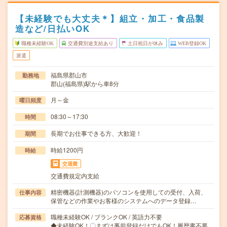
【未経験でも大丈夫＊】組立・加工・食品製
造など/日払いOK
職種未経験OK
交通費別途支給あり
土日祝日が休み
WEB登録OK
派遣
福島県郡山市
勤務地
郡山(福島県)駅から車8分
月～金
曜日頻度
08:30～17:30
時間
長期でお仕事できる方、大歓迎！
期間
時給1200円
時給
交通費
交通費規定内支給
精密機器(計測機器)のパソコンを使用しての受付、入荷、
仕事内容
保管などの作業やお客様のシステムへのデータ登録…
職種未経験OK / ブランクOK / 英語力不要
応募資格
◆未経験OK！〇まずは事前登録だけでもOK！履歴書不要