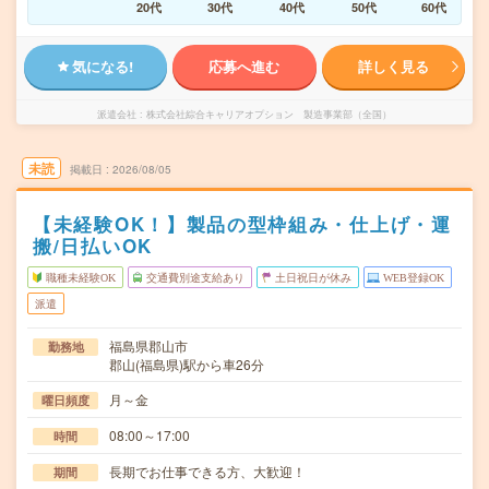
20代
30代
40代
50代
60代
気になる!
応募へ進む
詳しく見る
派遣会社
株式会社綜合キャリアオプション 製造事業部（全国）
未読
掲載日
2026/08/05
【未経験OK！】製品の型枠組み・仕上げ・運
搬/日払いOK
職種未経験OK
交通費別途支給あり
土日祝日が休み
WEB登録OK
派遣
福島県郡山市
勤務地
郡山(福島県)駅から車26分
月～金
曜日頻度
08:00～17:00
時間
長期でお仕事できる方、大歓迎！
期間