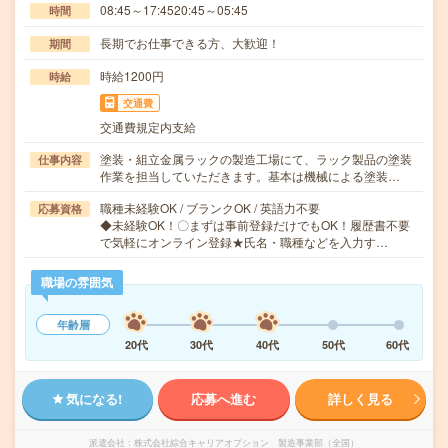
08:45～17:4520:45～05:45
時間
長期でお仕事できる方、大歓迎！
期間
時給1200円
時給
交通費
交通費規定内支給
塗装・組立金属ラックの製造工場にて、ラック製品の塗装
仕事内容
作業を担当していただきます。基本は機械による塗装…
職種未経験OK / ブランクOK / 英語力不要
応募資格
◆未経験OK！〇まずは事前登録だけでもOK！履歴書不要
で気軽にオンライン登録★氏名・職種などを入力す…
職場の雰囲気
年齢層
20代
30代
40代
50代
60代
気になる!
応募へ進む
詳しく見る
派遣会社
株式会社綜合キャリアオプション 製造事業部（全国）