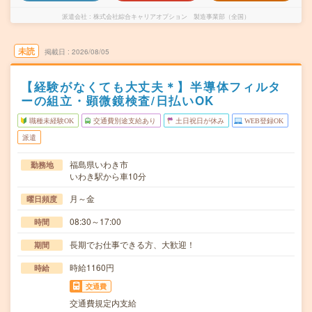
派遣会社
株式会社綜合キャリアオプション 製造事業部（全国）
未読
掲載日
2026/08/05
【経験がなくても大丈夫＊】半導体フィルタ
ーの組立・顕微鏡検査/日払いOK
職種未経験OK
交通費別途支給あり
土日祝日が休み
WEB登録OK
派遣
福島県いわき市
勤務地
いわき駅から車10分
月～金
曜日頻度
08:30～17:00
時間
長期でお仕事できる方、大歓迎！
期間
時給1160円
時給
交通費
交通費規定内支給