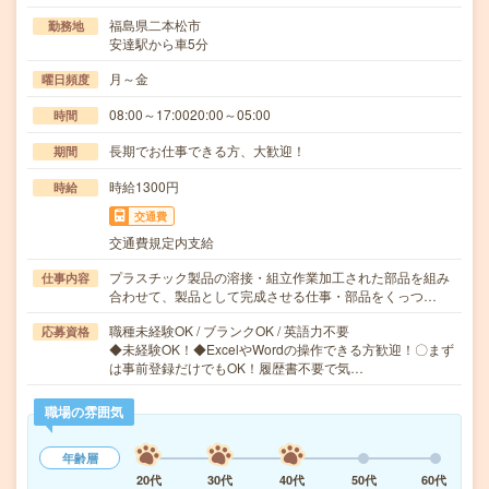
福島県二本松市
勤務地
安達駅から車5分
月～金
曜日頻度
08:00～17:0020:00～05:00
時間
長期でお仕事できる方、大歓迎！
期間
時給1300円
時給
交通費
交通費規定内支給
プラスチック製品の溶接・組立作業加工された部品を組み
仕事内容
合わせて、製品として完成させる仕事・部品をくっつ…
職種未経験OK / ブランクOK / 英語力不要
応募資格
◆未経験OK！◆ExcelやWordの操作できる方歓迎！〇まず
は事前登録だけでもOK！履歴書不要で気…
職場の雰囲気
年齢層
20代
30代
40代
50代
60代