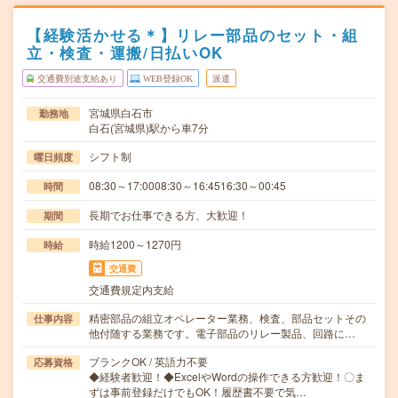
【経験活かせる＊】リレー部品のセット・組
立・検査・運搬/日払いOK
交通費別途支給あり
WEB登録OK
派遣
宮城県白石市
勤務地
白石(宮城県)駅から車7分
シフト制
曜日頻度
08:30～17:0008:30～16:4516:30～00:45
時間
長期でお仕事できる方、大歓迎！
期間
時給1200～1270円
時給
交通費
交通費規定内支給
精密部品の組立オペレーター業務、検査、部品セットその
仕事内容
他付随する業務です。電子部品のリレー製品、回路に…
ブランクOK / 英語力不要
応募資格
◆経験者歓迎！◆ExcelやWordの操作できる方歓迎！〇ま
ずは事前登録だけでもOK！履歴書不要で気…