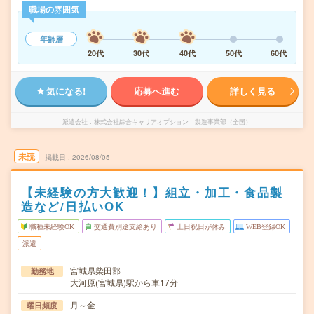
職場の雰囲気
年齢層
20代
30代
40代
50代
60代
気になる!
応募へ進む
詳しく見る
派遣会社
株式会社綜合キャリアオプション 製造事業部（全国）
未読
掲載日
2026/08/05
【未経験の方大歓迎！】組立・加工・食品製
造など/日払いOK
職種未経験OK
交通費別途支給あり
土日祝日が休み
WEB登録OK
派遣
宮城県柴田郡
勤務地
大河原(宮城県)駅から車17分
月～金
曜日頻度