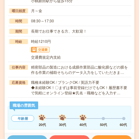
小鶴新田駅から徒歩15分
月～金
曜日頻度
08:30～17:30
時間
長期でお仕事できる方、大歓迎！
期間
時給1210円
時給
交通費
交通費規定内支給
精密部品の製造における成膜作業部品に酸化膜などの膜を
仕事内容
作る作業の補助そちらのデータ入力をしていただきま…
職種未経験OK / ブランクOK / 英語力不要
応募資格
◆未経験OK！〇まずは事前登録だけでもOK！履歴書不要
で気軽にオンライン登録★氏名・職種などを入力す…
職場の雰囲気
年齢層
20代
30代
40代
50代
60代