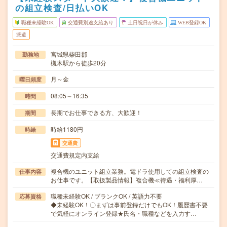
の組立検査/日払いOK
職種未経験OK
交通費別途支給あり
土日祝日が休み
WEB登録OK
派遣
宮城県柴田郡
勤務地
槻木駅から徒歩20分
月～金
曜日頻度
08:05～16:35
時間
長期でお仕事できる方、大歓迎！
期間
時給1180円
時給
交通費
交通費規定内支給
複合機のユニット組立業務。電ドラ使用しての組立検査の
仕事内容
お仕事です。【取扱製品情報】複合機≪待遇・福利厚…
職種未経験OK / ブランクOK / 英語力不要
応募資格
◆未経験OK！〇まずは事前登録だけでもOK！履歴書不要
で気軽にオンライン登録★氏名・職種などを入力す…