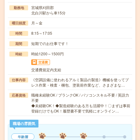
宮城県刈田郡
勤務地
北白川駅から車15分
月～金
曜日頻度
8:15～17:05
時間
短期でのお仕事です！
期間
時給1200～1500円
時給
交通費
交通費規定内支給
《空調設備に使われるアルミ製品の製造》機械を使ってプ
仕事内容
レス作業・検査・梱包、塗装前作業など、さまざまな…
職種未経験OK / ブランクOK / パソコンスキル不要 / 英語力
応募資格
不要
◆未経験OK！◆製造経験のある方も活躍中！〇まずは事前
登録だけでもOK！履歴書不要で気軽にオンライン…
職場の雰囲気
年齢層