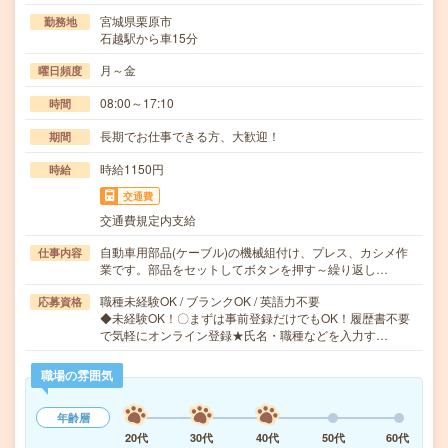
宮城県栗原市
勤務地
石越駅から車15分
月～金
曜日頻度
08:00～17:10
時間
長期でお仕事できる方、大歓迎！
期間
時給1150円
時給
交通費
交通費規定内支給
自動車用部品(ケーブル)の機械組付け、プレス、カシメ作
仕事内容
業です。部品をセットしてボタンを押す～繰り返し…
職種未経験OK / ブランクOK / 英語力不要
応募資格
◆未経験OK！〇まずは事前登録だけでもOK！履歴書不要
で気軽にオンライン登録★氏名・職種などを入力す…
職場の雰囲気
年齢層
20代
30代
40代
50代
60代