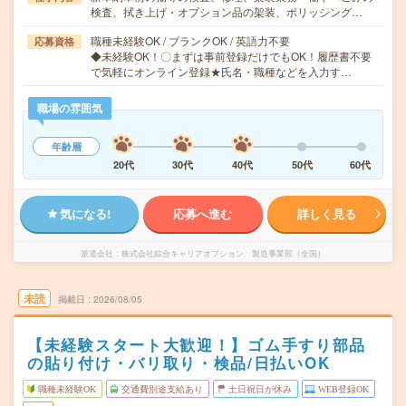
検査、拭き上げ・オプション品の架装、ポリッシング…
職種未経験OK / ブランクOK / 英語力不要
応募資格
◆未経験OK！〇まずは事前登録だけでもOK！履歴書不要
で気軽にオンライン登録★氏名・職種などを入力す…
職場の雰囲気
年齢層
20代
30代
40代
50代
60代
気になる!
応募へ進む
詳しく見る
派遣会社
株式会社綜合キャリアオプション 製造事業部（全国）
未読
掲載日
2026/08/05
【未経験スタート大歓迎！】ゴム手すり部品
の貼り付け・バリ取り・検品/日払いOK
職種未経験OK
交通費別途支給あり
土日祝日が休み
WEB登録OK