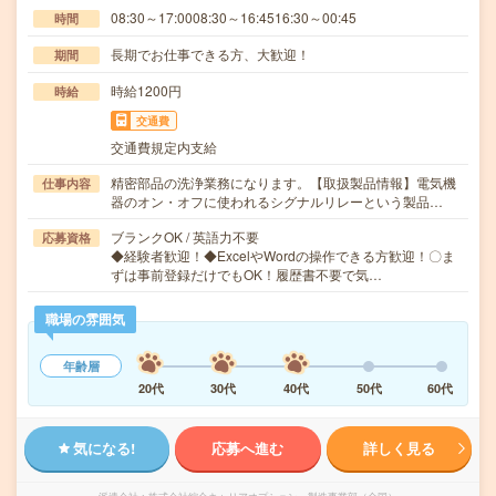
08:30～17:0008:30～16:4516:30～00:45
時間
長期でお仕事できる方、大歓迎！
期間
時給1200円
時給
交通費
交通費規定内支給
精密部品の洗浄業務になります。【取扱製品情報】電気機
仕事内容
器のオン・オフに使われるシグナルリレーという製品…
ブランクOK / 英語力不要
応募資格
◆経験者歓迎！◆ExcelやWordの操作できる方歓迎！〇ま
ずは事前登録だけでもOK！履歴書不要で気…
職場の雰囲気
年齢層
20代
30代
40代
50代
60代
気になる!
応募へ進む
詳しく見る