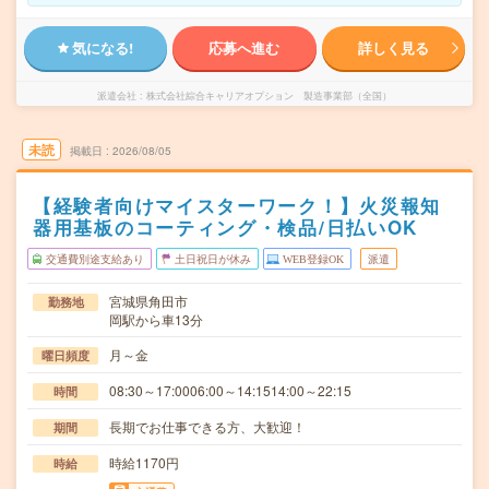
気になる!
応募へ進む
詳しく見る
派遣会社
株式会社綜合キャリアオプション 製造事業部（全国）
未読
掲載日
2026/08/05
【経験者向けマイスターワーク！】火災報知
器用基板のコーティング・検品/日払いOK
交通費別途支給あり
土日祝日が休み
WEB登録OK
派遣
宮城県角田市
勤務地
岡駅から車13分
月～金
曜日頻度
08:30～17:0006:00～14:1514:00～22:15
時間
長期でお仕事できる方、大歓迎！
期間
時給1170円
時給