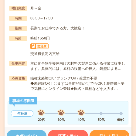
月～金
曜日頻度
08:00～17:00
時間
長期でお仕事できる方、大歓迎！
期間
時給1650円
時給
交通費
交通費規定内支給
主に化合物半導体向けの材料の製造に係わる作業に従事し
仕事内容
ます。具体的には、原料の設備への投入、鋳型による…
職種未経験OK / ブランクOK / 英語力不要
応募資格
◆未経験OK！〇まずは事前登録だけでもOK！履歴書不要
で気軽にオンライン登録★氏名・職種などを入力す…
職場の雰囲気
年齢層
20代
30代
40代
50代
60代
気になる!
応募へ進む
詳しく見る