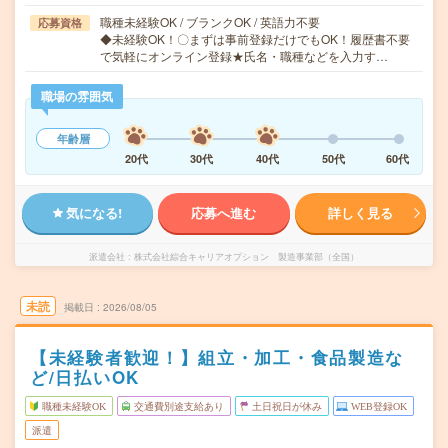
職種未経験OK / ブランクOK / 英語力不要
応募資格
◆未経験OK！〇まずは事前登録だけでもOK！履歴書不要
で気軽にオンライン登録★氏名・職種などを入力す…
職場の雰囲気
年齢層
20代
30代
40代
50代
60代
気になる!
応募へ進む
詳しく見る
派遣会社
株式会社綜合キャリアオプション 製造事業部（全国）
未読
掲載日
2026/08/05
【未経験者歓迎！】組立・加工・食品製造な
ど/日払いOK
職種未経験OK
交通費別途支給あり
土日祝日が休み
WEB登録OK
派遣