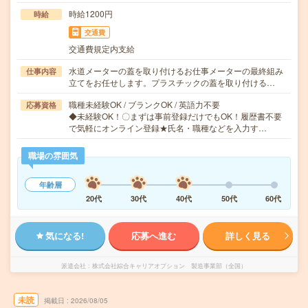
時給1200円
時給
交通費
交通費規定内支給
水道メーターの蓋を取り付けるお仕事メーターの最終組み
仕事内容
立てをお任せします。プラスチックの蓋を取り付ける…
職種未経験OK / ブランクOK / 英語力不要
応募資格
◆未経験OK！〇まずは事前登録だけでもOK！履歴書不要
で気軽にオンライン登録★氏名・職種などを入力す…
職場の雰囲気
年齢層
20代
30代
40代
50代
60代
気になる!
応募へ進む
詳しく見る
派遣会社
株式会社綜合キャリアオプション 製造事業部（全国）
未読
掲載日
2026/08/05