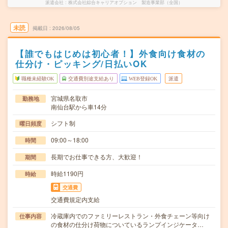
派遣会社
株式会社綜合キャリアオプション 製造事業部（全国）
未読
掲載日
2026/08/05
【誰でもはじめは初心者！】外食向け食材の
仕分け・ピッキング/日払いOK
職種未経験OK
交通費別途支給あり
WEB登録OK
派遣
宮城県名取市
勤務地
南仙台駅から車14分
シフト制
曜日頻度
09:00～18:00
時間
長期でお仕事できる方、大歓迎！
期間
時給1190円
時給
交通費
交通費規定内支給
冷蔵庫内でのファミリーレストラン・外食チェーン等向け
仕事内容
の食材の仕分け荷物についているランプインジケータ…