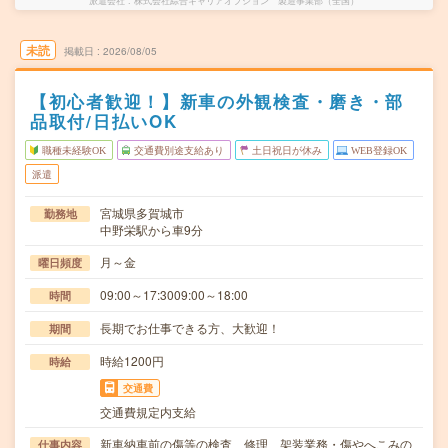
派遣会社
株式会社綜合キャリアオプション 製造事業部（全国）
未読
掲載日
2026/08/05
【初心者歓迎！】新車の外観検査・磨き・部
品取付/日払いOK
職種未経験OK
交通費別途支給あり
土日祝日が休み
WEB登録OK
派遣
宮城県多賀城市
勤務地
中野栄駅から車9分
月～金
曜日頻度
09:00～17:3009:00～18:00
時間
長期でお仕事できる方、大歓迎！
期間
時給1200円
時給
交通費
交通費規定内支給
新車納車前の傷等の検査、修理、架装業務・傷やへこみの
仕事内容