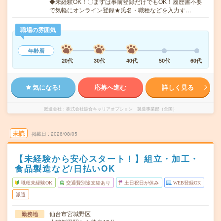
◆未経験OK！〇まずは事前登録だけでもOK！履歴書不要
で気軽にオンライン登録★氏名・職種などを入力す…
職場の雰囲気
年齢層
20代
30代
40代
50代
60代
気になる!
応募へ進む
詳しく見る
派遣会社
株式会社綜合キャリアオプション 製造事業部（全国）
未読
掲載日
2026/08/05
【未経験から安心スタート！】組立・加工・
食品製造など/日払いOK
職種未経験OK
交通費別途支給あり
土日祝日が休み
WEB登録OK
派遣
仙台市宮城野区
勤務地