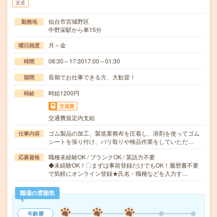
派遣
仙台市宮城野区
勤務地
中野栄駅から車15分
月～金
曜日頻度
08:30～17:3017:00～01:30
時間
長期でお仕事できる方、大歓迎！
期間
時給1200円
時給
交通費
交通費規定内支給
ゴム製品の加工、製造業務布を圧着し、溶剤を使ってゴム
仕事内容
シートを張り付け、バリ取りや検品作業をしていただ…
職種未経験OK / ブランクOK / 英語力不要
応募資格
◆未経験OK！〇まずは事前登録だけでもOK！履歴書不要
で気軽にオンライン登録★氏名・職種などを入力す…
職場の雰囲気
年齢層