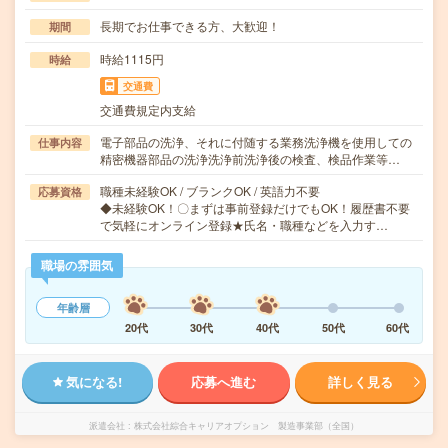
長期でお仕事できる方、大歓迎！
期間
時給1115円
時給
交通費
交通費規定内支給
電子部品の洗浄、それに付随する業務洗浄機を使用しての
仕事内容
精密機器部品の洗浄洗浄前洗浄後の検査、検品作業等…
職種未経験OK / ブランクOK / 英語力不要
応募資格
◆未経験OK！〇まずは事前登録だけでもOK！履歴書不要
で気軽にオンライン登録★氏名・職種などを入力す…
職場の雰囲気
年齢層
20代
30代
40代
50代
60代
気になる!
応募へ進む
詳しく見る
派遣会社
株式会社綜合キャリアオプション 製造事業部（全国）