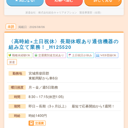
派遣会社
株式会社綜合キャリアオプション 製造事業部（全国）
未読
掲載日
2026/08/06
〈高時給×土日祝休〉長期休暇あり通信機器の
組み立て業務！_H125520
職種未経験OK
交通費別途支給あり
土日祝日が休み
WEB登録OK
派遣
宮城県柴田郡
勤務地
東船岡駅から車6分
月～金／週5日勤務
曜日頻度
8:30～17:15(休憩1:05)
時間
即日～長期（3ヶ月以上） 最短で応募開始から1週間！
期間
時給1400円
時給
交通費