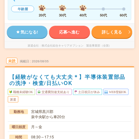
年齢層
20代
30代
40代
50代
60代
気になる!
応募へ進む
詳しく見る
派遣会社
株式会社綜合キャリアオプション 製造事業部（全国）
未読
掲載日
2026/08/05
【経験がなくても大丈夫＊】半導体装置部品
の洗浄・検査/日払いOK
職種未経験OK
交通費別途支給あり
土日祝日が休み
WEB登録OK
派遣
宮城県黒川郡
勤務地
泉中央駅から車20分
月～金
曜日頻度
08:30～17:15
時間