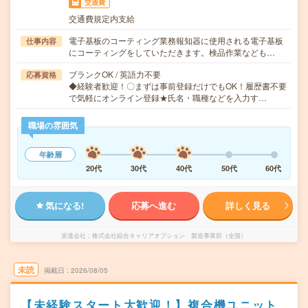
交通費
交通費規定内支給
電子基板のコーティング業務報知器に使用される電子基板
仕事内容
にコーティングをしていただきます。検品作業なども…
ブランクOK / 英語力不要
応募資格
◆経験者歓迎！〇まずは事前登録だけでもOK！履歴書不要
で気軽にオンライン登録★氏名・職種などを入力す…
職場の雰囲気
年齢層
20代
30代
40代
50代
60代
気になる!
応募へ進む
詳しく見る
派遣会社
株式会社綜合キャリアオプション 製造事業部（全国）
未読
掲載日
2026/08/05
【未経験スタート大歓迎！】複合機ユニット