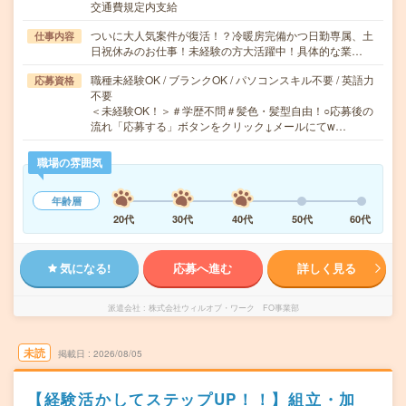
交通費規定内支給
ついに大人気案件が復活！？冷暖房完備かつ日勤専属、土
仕事内容
日祝休みのお仕事！未経験の方大活躍中！具体的な業…
職種未経験OK / ブランクOK / パソコンスキル不要 / 英語力
応募資格
不要
＜未経験OK！＞＃学歴不問＃髪色・髪型自由！○応募後の
流れ「応募する」ボタンをクリック↓メールにてw…
職場の雰囲気
年齢層
20代
30代
40代
50代
60代
気になる!
応募へ進む
詳しく見る
派遣会社
株式会社ウィルオブ・ワーク FO事業部
未読
掲載日
2026/08/05
【経験活かしてステップUP！！】組立・加