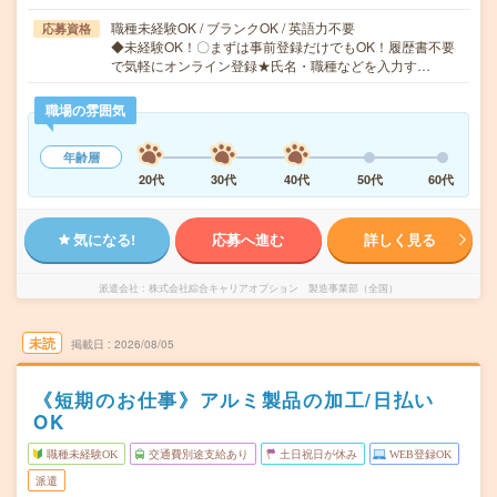
職種未経験OK / ブランクOK / 英語力不要
応募資格
◆未経験OK！〇まずは事前登録だけでもOK！履歴書不要
で気軽にオンライン登録★氏名・職種などを入力す…
職場の雰囲気
年齢層
20代
30代
40代
50代
60代
気になる!
応募へ進む
詳しく見る
派遣会社
株式会社綜合キャリアオプション 製造事業部（全国）
未読
掲載日
2026/08/05
《短期のお仕事》アルミ製品の加工/日払い
OK
職種未経験OK
交通費別途支給あり
土日祝日が休み
WEB登録OK
派遣