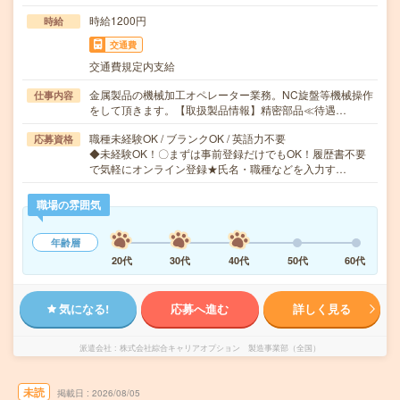
時給1200円
時給
交通費
交通費規定内支給
金属製品の機械加工オペレーター業務。NC旋盤等機械操作
仕事内容
をして頂きます。【取扱製品情報】精密部品≪待遇…
職種未経験OK / ブランクOK / 英語力不要
応募資格
◆未経験OK！〇まずは事前登録だけでもOK！履歴書不要
で気軽にオンライン登録★氏名・職種などを入力す…
職場の雰囲気
年齢層
20代
30代
40代
50代
60代
気になる!
応募へ進む
詳しく見る
派遣会社
株式会社綜合キャリアオプション 製造事業部（全国）
未読
掲載日
2026/08/05