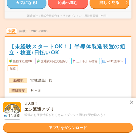
気になる!
応募へ進む
詳しく見る
派遣会社
株式会社綜合キャリアオプション 製造事業部（全国）
未読
掲載日
2026/08/05
【未経験スタートOK！】半導体製造装置の組
立・検査/日払いOK
職種未経験OK
交通費別途支給あり
土日祝日が休み
WEB登録OK
派遣
宮城県黒川郡
勤務地
月～金
曜日頻度
08:30～17:3013:00～22:00
時間
大人気！
エン派遣アプリ
長期でお仕事できる方、大歓迎！
期間
派遣のお仕事情報がたくさん！プッシュ通知で受け取ろう！
時給1225円
時給
アプリをダウンロード
交通費
交通費規定内支給