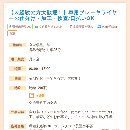
【未経験の方大歓迎！】車用ブレーキワイヤ
ーの仕分け・加工・検査/日払いOK
職種未経験OK
交通費別途支給あり
土日祝日が休み
WEB登録OK
派遣
宮城県黒川郡
勤務地
鹿島台駅から車25分
月～金
曜日頻度
08:00～17:00
時間
長期でお仕事できる方、大歓迎！
期間
時給1200円
時給
交通費
交通費規定内支給
自動車のブレーキの部分に使われるワイヤーの仕分け、加
仕事内容
工、検査などのお仕事です。チューブの持ち運び作業…
職種未経験OK / ブランクOK / 英語力不要
応募資格