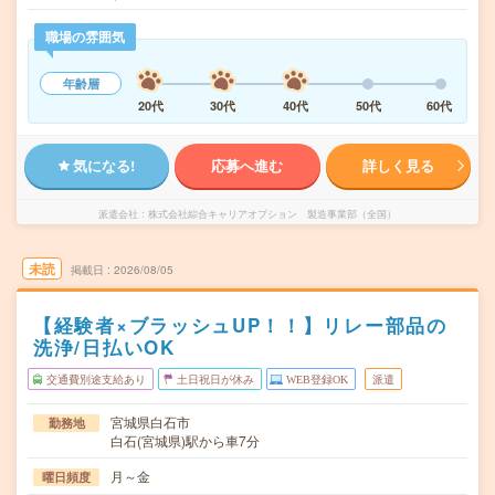
職場の雰囲気
年齢層
20代
30代
40代
50代
60代
気になる!
応募へ進む
詳しく見る
派遣会社
株式会社綜合キャリアオプション 製造事業部（全国）
未読
掲載日
2026/08/05
【経験者×ブラッシュUP！！】リレー部品の
洗浄/日払いOK
交通費別途支給あり
土日祝日が休み
WEB登録OK
派遣
宮城県白石市
勤務地
白石(宮城県)駅から車7分
月～金
曜日頻度