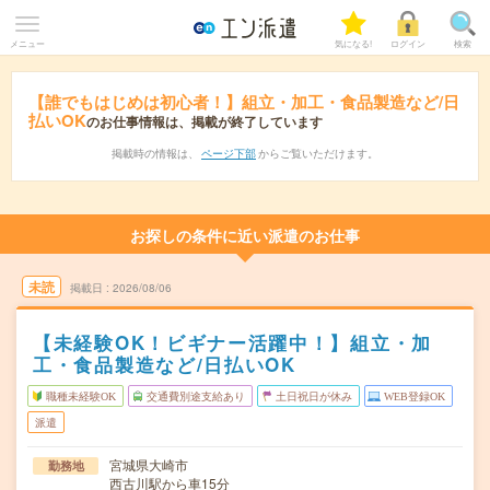
メニュー
気になる!
ログイン
検索
【誰でもはじめは初心者！】組立・加工・食品製造など/日
払いOK
のお仕事情報は、掲載が終了しています
掲載時の情報は、
ページ下部
からご覧いただけます。
お探しの条件に近い派遣のお仕事
未読
掲載日
2026/08/06
【未経験OK！ビギナー活躍中！】組立・加
工・食品製造など/日払いOK
職種未経験OK
交通費別途支給あり
土日祝日が休み
WEB登録OK
派遣
宮城県大崎市
勤務地
西古川駅から車15分