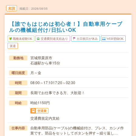
未読
掲載日
2026/08/05
【誰でもはじめは初心者！】自動車用ケーブ
ルの機械組付け/日払いOK
職種未経験OK
交通費別途支給あり
土日祝日が休み
WEB登録OK
派遣
宮城県栗原市
勤務地
石越駅から車15分
月～金
曜日頻度
08:00～17:1017:20～02:30
時間
長期でお仕事できる方、大歓迎！
期間
時給1150円
時給
交通費
交通費規定内支給
自動車用部品(ケーブル)の機械組付け、プレス、カシメ作
仕事内容
業です。部品をセットしてボタンを押す～繰り返し…