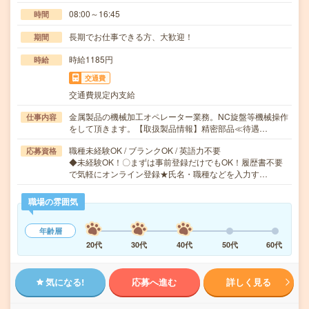
08:00～16:45
時間
長期でお仕事できる方、大歓迎！
期間
時給1185円
時給
交通費
交通費規定内支給
金属製品の機械加工オペレーター業務。NC旋盤等機械操作
仕事内容
をして頂きます。【取扱製品情報】精密部品≪待遇…
職種未経験OK / ブランクOK / 英語力不要
応募資格
◆未経験OK！〇まずは事前登録だけでもOK！履歴書不要
で気軽にオンライン登録★氏名・職種などを入力す…
職場の雰囲気
年齢層
20代
30代
40代
50代
60代
気になる!
応募へ進む
詳しく見る