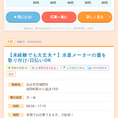
20代
30代
40代
50代
60代
気になる!
応募へ進む
詳しく見る
派遣会社
株式会社綜合キャリアオプション 製造事業部（全国）
未読
掲載日
2026/08/05
【未経験でも大丈夫＊】水道メーターの蓋を
取り付け/日払いOK
職種未経験OK
交通費別途支給あり
土日祝日が休み
WEB登録OK
派遣
仙台市宮城野区
勤務地
福田町駅から徒歩13分
月～金
曜日頻度
08:30～17:15
時間
長期でお仕事できる方、大歓迎！
期間