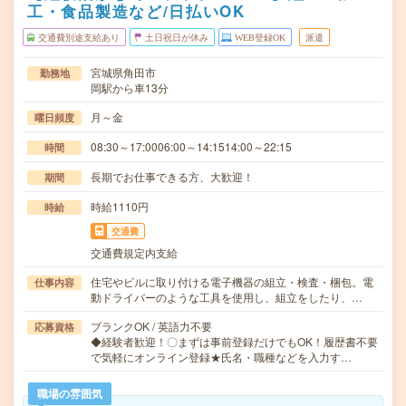
工・食品製造など/日払いOK
交通費別途支給あり
土日祝日が休み
WEB登録OK
派遣
宮城県角田市
勤務地
岡駅から車13分
月～金
曜日頻度
08:30～17:0006:00～14:1514:00～22:15
時間
長期でお仕事できる方、大歓迎！
期間
時給1110円
時給
交通費
交通費規定内支給
住宅やビルに取り付ける電子機器の組立・検査・梱包。電
仕事内容
動ドライバーのような工具を使用し、組立をしたり、…
ブランクOK / 英語力不要
応募資格
◆経験者歓迎！〇まずは事前登録だけでもOK！履歴書不要
で気軽にオンライン登録★氏名・職種などを入力す…
職場の雰囲気