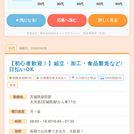
20代
30代
40代
50代
60代
気になる!
応募へ進む
詳しく見る
派遣会社
株式会社綜合キャリアオプション 製造事業部（全国）
未読
掲載日
2026/08/05
【初心者歓迎！】組立・加工・食品製造など/
日払いOK
職種未経験OK
交通費別途支給あり
土日祝日が休み
WEB登録OK
派遣
宮城県柴田郡
勤務地
大河原(宮城県)駅から車17分
月～金
曜日頻度
08:00～16:4516:45～01:30
時間
長期でお仕事できる方、大歓迎！
期間