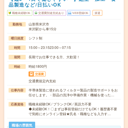
品製造など/日払いOK
職種未経験OK
交通費別途支給あり
WEB登録OK
派遣
山形県米沢市
勤務地
米沢駅から車15分
シフト制
曜日頻度
15:00～23:1523:00～07:15
時間
長期でお仕事できる方、大歓迎！
期間
時給1800円
時給
交通費
交通費規定内支給
半導体製造に使われるフィルター製品の製造サポートをお
仕事内容
任せします。・部品の洗浄や準備作業・機械を使った…
職種未経験OK / ブランクOK / 英語力不要
応募資格
◆未経験OK！〇まずは事前登録だけでもOK！履歴書不要
で気軽にオンライン登録★氏名・職種などを入力す…
職場の雰囲気