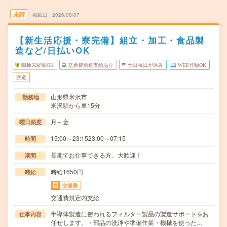
未読
掲載日
2026/08/07
【新生活応援・寮完備】組立・加工・食品製
造など/日払いOK
職種未経験OK
交通費別途支給あり
土日祝日が休み
WEB登録OK
派遣
山形県米沢市
勤務地
米沢駅から車15分
月～金
曜日頻度
15:00～23:1523:00～07:15
時間
長期でお仕事できる方、大歓迎！
期間
時給1650円
時給
交通費
交通費規定内支給
半導体製造に使われるフィルター製品の製造サポートをお
仕事内容
任せします。・部品の洗浄や準備作業・機械を使った…