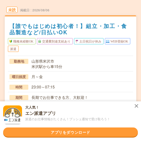
未読
掲載日
2026/08/06
【誰でもはじめは初心者！】組立・加工・食
品製造など/日払いOK
職種未経験OK
交通費別途支給あり
土日祝日が休み
WEB登録OK
派遣
山形県米沢市
勤務地
米沢駅から車15分
月～金
曜日頻度
23:00～07:15
時間
長期でお仕事できる方、大歓迎！
期間
大人気！
時給1800～2250円
時給
エン派遣アプリ
交通費
派遣のお仕事情報がたくさん！プッシュ通知で受け取ろう！
交通費規定内支給
アプリをダウンロード
半導体製造に使われるフィルター製品の製造サポートをお
仕事内容
任せします。・部品の洗浄や準備作業・機械を使った…