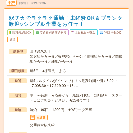
未読
掲載日
2026/08/07
駅チカでラクラク通勤！未経験OK＆ブランク
歓迎○シンプル作業をお任せ！
職種未経験OK
交通費別途支給あり
土日祝日が休み
WEB登録OK
派遣
山形県米沢市
勤務地
米沢駅から---分／板谷駅から---分／置賜駅から---分／関根
駅から---分／峠駅から---分
週5日 ※派遣先による
曜日頻度
週5フルタイムがメインです！＜勤務時間の例＞8:00～
時間
17:008:30～17:309:00～18:…
即日～長期 ★応募から「最短2日後」に勤務OK！スター
期間
ト日はご相談ください。★急募です！
時給1100円～1300円 ★Wワーク不可
時給
交通費
交通費全額支給