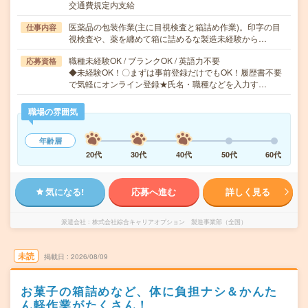
交通費規定内支給
医薬品の包装作業(主に目視検査と箱詰め作業)。印字の目
仕事内容
視検査や、薬を纏めて箱に詰めるな製造未経験から…
職種未経験OK / ブランクOK / 英語力不要
応募資格
◆未経験OK！〇まずは事前登録だけでもOK！履歴書不要
で気軽にオンライン登録★氏名・職種などを入力す…
職場の雰囲気
年齢層
20代
30代
40代
50代
60代
気になる!
応募へ進む
詳しく見る
派遣会社
株式会社綜合キャリアオプション 製造事業部（全国）
未読
掲載日
2026/08/09
お菓子の箱詰めなど、体に負担ナシ＆かんた
ん軽作業がたくさん！