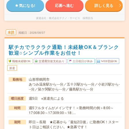
気になる!
応募へ進む
詳しく見る
派遣会社
株式会社テクノ・サービス 採用担当
未読
掲載日
2026/08/07
駅チカでラクラク通勤！未経験OK＆ブランク
歓迎○シンプル作業をお任せ！
職種未経験OK
交通費別途支給あり
土日祝日が休み
WEB登録OK
派遣
山形県鶴岡市
勤務地
あつみ温泉駅から---分／五十川駅から---分／小岩川駅から-
--分／鼠ケ関駅から---分／藤島駅から---分
週5日 ※派遣先による
曜日頻度
週5フルタイムがメインです！＜勤務時間の例＞8:00～
時間
17:008:30～17:309:00～18:…
即日～長期 ★応募から「最短2日後」に勤務OK！スター
期間
ト日はご相談ください。★急募です！