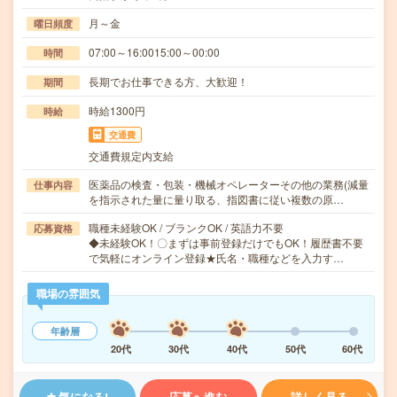
月～金
曜日頻度
07:00～16:0015:00～00:00
時間
長期でお仕事できる方、大歓迎！
期間
時給1300円
時給
交通費
交通費規定内支給
医薬品の検査・包装・機械オペレーターその他の業務(減量
仕事内容
を指示された量に量り取る、指図書に従い複数の原…
職種未経験OK / ブランクOK / 英語力不要
応募資格
◆未経験OK！〇まずは事前登録だけでもOK！履歴書不要
で気軽にオンライン登録★氏名・職種などを入力す…
職場の雰囲気
年齢層
20代
30代
40代
50代
60代
気になる!
応募へ進む
詳しく見る