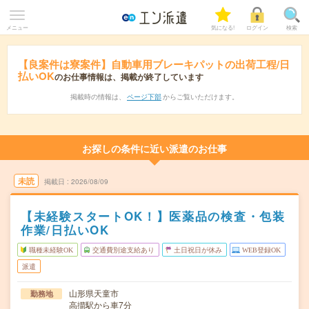
メニュー
気になる!
ログイン
検索
【良案件は寮案件】自動車用ブレーキパットの出荷工程/日
払いOK
のお仕事情報は、掲載が終了しています
掲載時の情報は、
ページ下部
からご覧いただけます。
お探しの条件に近い派遣のお仕事
未読
掲載日
2026/08/09
【未経験スタートOK！】医薬品の検査・包装
作業/日払いOK
職種未経験OK
交通費別途支給あり
土日祝日が休み
WEB登録OK
派遣
山形県天童市
勤務地
高擶駅から車7分