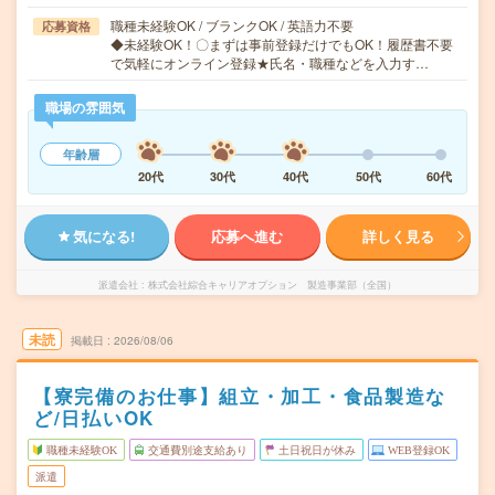
職種未経験OK / ブランクOK / 英語力不要
応募資格
◆未経験OK！〇まずは事前登録だけでもOK！履歴書不要
で気軽にオンライン登録★氏名・職種などを入力す…
職場の雰囲気
年齢層
20代
30代
40代
50代
60代
気になる!
応募へ進む
詳しく見る
派遣会社
株式会社綜合キャリアオプション 製造事業部（全国）
未読
掲載日
2026/08/06
【寮完備のお仕事】組立・加工・食品製造な
ど/日払いOK
職種未経験OK
交通費別途支給あり
土日祝日が休み
WEB登録OK
派遣