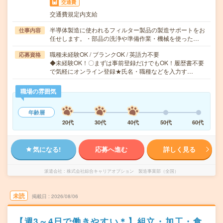
交通費
交通費規定内支給
半導体製造に使われるフィルター製品の製造サポートをお
仕事内容
任せします。・部品の洗浄や準備作業・機械を使った…
職種未経験OK / ブランクOK / 英語力不要
応募資格
◆未経験OK！〇まずは事前登録だけでもOK！履歴書不要
で気軽にオンライン登録★氏名・職種などを入力す…
職場の雰囲気
年齢層
20代
30代
40代
50代
60代
気になる!
応募へ進む
詳しく見る
派遣会社
株式会社綜合キャリアオプション 製造事業部（全国）
未読
掲載日
2026/08/06
【週3～4日で働きやすい＊】組立・加工・食