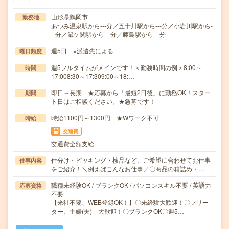
山形県鶴岡市
勤務地
あつみ温泉駅から---分／五十川駅から---分／小岩川駅から-
--分／鼠ケ関駅から---分／藤島駅から---分
週5日 ※派遣先による
曜日頻度
週5フルタイムがメインです！＜勤務時間の例＞8:00～
時間
17:008:30～17:309:00～18:…
即日～長期 ★応募から「最短2日後」に勤務OK！スター
期間
ト日はご相談ください。★急募です！
時給1100円～1300円 ★Wワーク不可
時給
交通費
交通費全額支給
仕分け・ピッキング・検品など、ご希望に合わせてお仕事
仕事内容
をご紹介！＼例えばこんなお仕事／〇商品の箱詰め・…
職種未経験OK / ブランクOK / パソコンスキル不要 / 英語力
応募資格
不要
【来社不要、WEB登録OK！】〇未経験大歓迎！〇フリー
ター、主婦(夫) 大歓迎！〇ブランクOK〇週5…