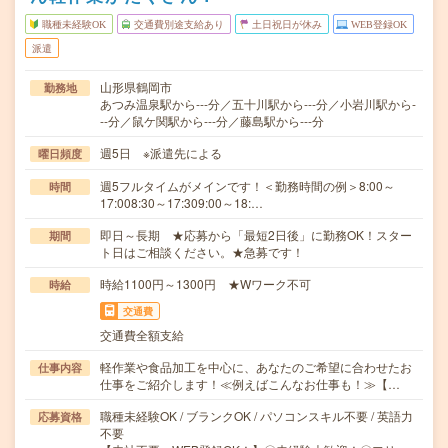
職種未経験OK
交通費別途支給あり
土日祝日が休み
WEB登録OK
派遣
山形県鶴岡市
勤務地
あつみ温泉駅から---分／五十川駅から---分／小岩川駅から-
--分／鼠ケ関駅から---分／藤島駅から---分
週5日 ※派遣先による
曜日頻度
週5フルタイムがメインです！＜勤務時間の例＞8:00～
時間
17:008:30～17:309:00～18:…
即日～長期 ★応募から「最短2日後」に勤務OK！スター
期間
ト日はご相談ください。★急募です！
時給1100円～1300円 ★Wワーク不可
時給
交通費
交通費全額支給
軽作業や食品加工を中心に、あなたのご希望に合わせたお
仕事内容
仕事をご紹介します！≪例えばこんなお仕事も！≫【…
職種未経験OK / ブランクOK / パソコンスキル不要 / 英語力
応募資格
不要