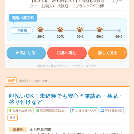
【来社不要、WEB登録OK！】〇未経験大歓迎！〇フリー
ター、主婦(夫) 大歓迎！〇ブランクOK〇週5…
職場の雰囲気
年齢層
20代
30代
40代
50代
60代
気になる!
応募へ進む
詳しく見る
派遣会社
株式会社テクノ・サービス 採用担当
未読
掲載日
2026/08/09
即払いOK！未経験でも安心＊箱詰め・検品・
盛り付けなど
職種未経験OK
交通費別途支給あり
土日祝日が休み
WEB登録OK
派遣
山形県鶴岡市
勤務地