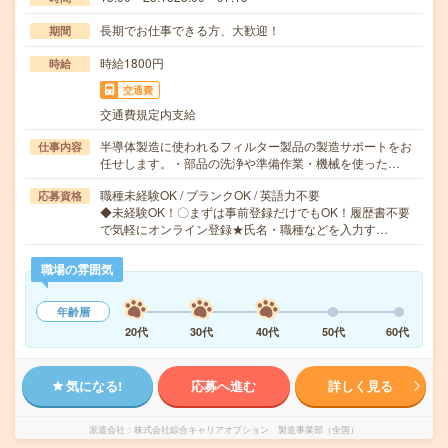
長期でお仕事できる方、大歓迎！
期間
時給1800円
時給
交通費
交通費規定内支給
半導体製造に使われるフィルター製品の製造サポートをお
仕事内容
任せします。・部品の洗浄や準備作業・機械を使った…
職種未経験OK / ブランクOK / 英語力不要
応募資格
◆未経験OK！〇まずは事前登録だけでもOK！履歴書不要
で気軽にオンライン登録★氏名・職種などを入力す…
職場の雰囲気
年齢層
20代
30代
40代
50代
60代
気になる!
応募へ進む
詳しく見る
派遣会社
株式会社綜合キャリアオプション 製造事業部（全国）