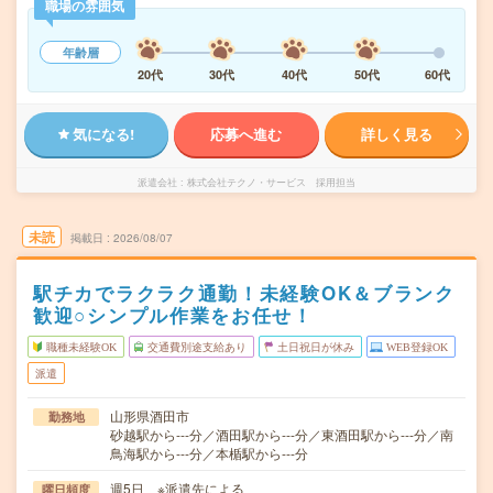
職場の雰囲気
年齢層
20代
30代
40代
50代
60代
気になる!
応募へ進む
詳しく見る
派遣会社
株式会社テクノ・サービス 採用担当
未読
掲載日
2026/08/07
駅チカでラクラク通勤！未経験OK＆ブランク
歓迎○シンプル作業をお任せ！
職種未経験OK
交通費別途支給あり
土日祝日が休み
WEB登録OK
派遣
山形県酒田市
勤務地
砂越駅から---分／酒田駅から---分／東酒田駅から---分／南
鳥海駅から---分／本楯駅から---分
週5日 ※派遣先による
曜日頻度