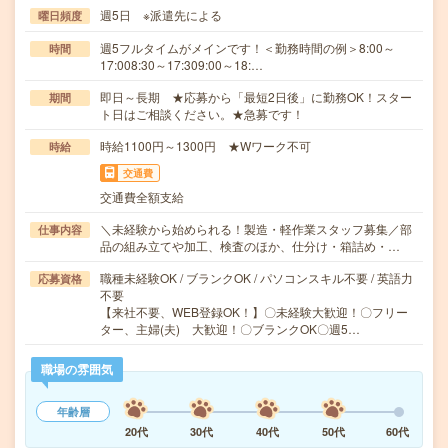
週5日 ※派遣先による
曜日頻度
週5フルタイムがメインです！＜勤務時間の例＞8:00～
時間
17:008:30～17:309:00～18:…
即日～長期 ★応募から「最短2日後」に勤務OK！スター
期間
ト日はご相談ください。★急募です！
時給1100円～1300円 ★Wワーク不可
時給
交通費
交通費全額支給
＼未経験から始められる！製造・軽作業スタッフ募集／部
仕事内容
品の組み立てや加工、検査のほか、仕分け・箱詰め・…
職種未経験OK / ブランクOK / パソコンスキル不要 / 英語力
応募資格
不要
【来社不要、WEB登録OK！】〇未経験大歓迎！〇フリー
ター、主婦(夫) 大歓迎！〇ブランクOK〇週5…
職場の雰囲気
年齢層
20代
30代
40代
50代
60代