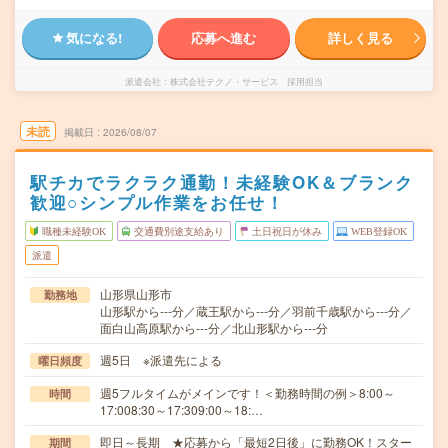
気になる!
応募へ進む
詳しく見る
派遣会社
株式会社テクノ・サービス 採用担当
未読
掲載日
2026/08/07
駅チカでラクラク通勤！未経験OK＆ブランク
歓迎○シンプル作業をお任せ！
職種未経験OK
交通費別途支給あり
土日祝日が休み
WEB登録OK
派遣
山形県山形市
勤務地
山形駅から---分／蔵王駅から---分／羽前千歳駅から---分／
面白山高原駅から---分／北山形駅から---分
週5日 ※派遣先による
曜日頻度
週5フルタイムがメインです！＜勤務時間の例＞8:00～
時間
17:008:30～17:309:00～18:…
即日～長期 ★応募から「最短2日後」に勤務OK！スター
期間