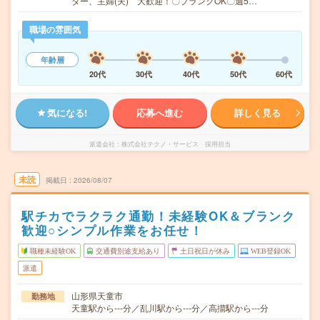
ター、主婦(夫) 大歓迎！〇ブランクOK〇週5…
職場の雰囲気
年齢層
20代
30代
40代
50代
60代
気になる!
応募へ進む
詳しく見る
派遣会社
株式会社テクノ・サービス 採用担当
未読
掲載日
2026/08/07
駅チカでラクラク通勤！未経験OK＆ブランク
歓迎○シンプル作業をお任せ！
職種未経験OK
交通費別途支給あり
土日祝日が休み
WEB登録OK
派遣
山形県天童市
勤務地
天童駅から---分／乱川駅から---分／高擶駅から---分