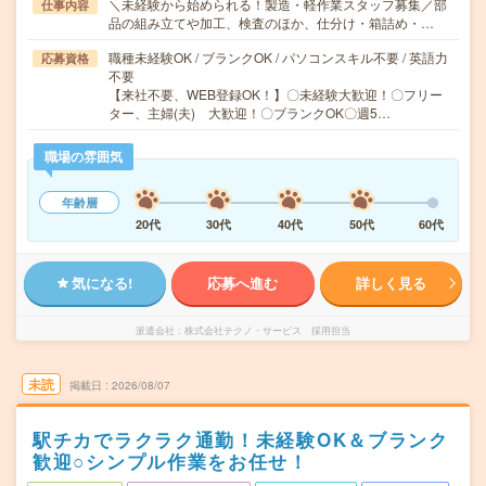
＼未経験から始められる！製造・軽作業スタッフ募集／部
仕事内容
品の組み立てや加工、検査のほか、仕分け・箱詰め・…
職種未経験OK / ブランクOK / パソコンスキル不要 / 英語力
応募資格
不要
【来社不要、WEB登録OK！】〇未経験大歓迎！〇フリー
ター、主婦(夫) 大歓迎！〇ブランクOK〇週5…
職場の雰囲気
年齢層
20代
30代
40代
50代
60代
気になる!
応募へ進む
詳しく見る
派遣会社
株式会社テクノ・サービス 採用担当
未読
掲載日
2026/08/07
駅チカでラクラク通勤！未経験OK＆ブランク
歓迎○シンプル作業をお任せ！