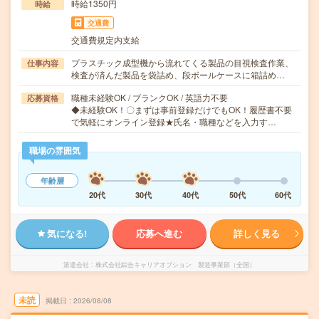
時給1350円
時給
交通費
交通費規定内支給
プラスチック成型機から流れてくる製品の目視検査作業、
仕事内容
検査が済んだ製品を袋詰め、段ボールケースに箱詰め…
職種未経験OK / ブランクOK / 英語力不要
応募資格
◆未経験OK！〇まずは事前登録だけでもOK！履歴書不要
で気軽にオンライン登録★氏名・職種などを入力す…
職場の雰囲気
年齢層
20代
30代
40代
50代
60代
気になる!
応募へ進む
詳しく見る
派遣会社
株式会社綜合キャリアオプション 製造事業部（全国）
未読
掲載日
2026/08/08