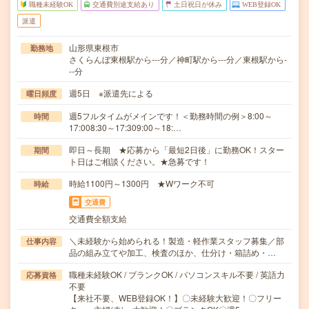
職種未経験OK
交通費別途支給あり
土日祝日が休み
WEB登録OK
派遣
山形県東根市
勤務地
さくらんぼ東根駅から---分／神町駅から---分／東根駅から-
--分
週5日 ※派遣先による
曜日頻度
週5フルタイムがメインです！＜勤務時間の例＞8:00～
時間
17:008:30～17:309:00～18:…
即日～長期 ★応募から「最短2日後」に勤務OK！スター
期間
ト日はご相談ください。★急募です！
時給1100円～1300円 ★Wワーク不可
時給
交通費
交通費全額支給
＼未経験から始められる！製造・軽作業スタッフ募集／部
仕事内容
品の組み立てや加工、検査のほか、仕分け・箱詰め・…
職種未経験OK / ブランクOK / パソコンスキル不要 / 英語力
応募資格
不要
【来社不要、WEB登録OK！】〇未経験大歓迎！〇フリー