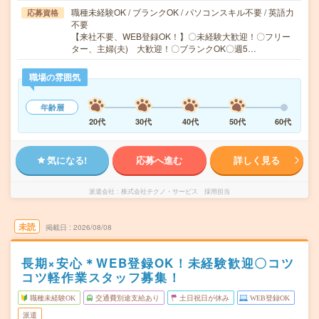
職種未経験OK / ブランクOK / パソコンスキル不要 / 英語力
応募資格
不要
【来社不要、WEB登録OK！】〇未経験大歓迎！〇フリー
ター、主婦(夫) 大歓迎！〇ブランクOK〇週5…
職場の雰囲気
年齢層
20代
30代
40代
50代
60代
気になる!
応募へ進む
詳しく見る
派遣会社
株式会社テクノ・サービス 採用担当
未読
掲載日
2026/08/08
長期×安心＊WEB登録OK！未経験歓迎〇コツ
コツ軽作業スタッフ募集！
職種未経験OK
交通費別途支給あり
土日祝日が休み
WEB登録OK
派遣