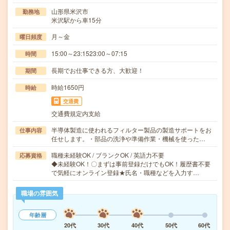
山形県米沢市
勤務地
米沢駅から車15分
月～金
曜日頻度
15:00～23:1523:00～07:15
時間
長期でお仕事できる方、大歓迎！
期間
時給1650円
時給
交通費
交通費規定内支給
半導体製造に使われるフィルター製品の製造サポートをお
仕事内容
任せします。・部品の洗浄や準備作業・機械を使った…
職種未経験OK / ブランクOK / 英語力不要
応募資格
◆未経験OK！〇まずは事前登録だけでもOK！履歴書不要
で気軽にオンライン登録★氏名・職種などを入力す…
職場の雰囲気
年齢層
20代
30代
40代
50代
60代