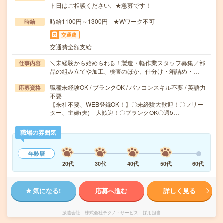
ト日はご相談ください。★急募です！
時給1100円～1300円 ★Wワーク不可
時給
交通費
交通費全額支給
＼未経験から始められる！製造・軽作業スタッフ募集／部
仕事内容
品の組み立てや加工、検査のほか、仕分け・箱詰め・…
職種未経験OK / ブランクOK / パソコンスキル不要 / 英語力
応募資格
不要
【来社不要、WEB登録OK！】〇未経験大歓迎！〇フリー
ター、主婦(夫) 大歓迎！〇ブランクOK〇週5…
職場の雰囲気
年齢層
20代
30代
40代
50代
60代
気になる!
応募へ進む
詳しく見る
派遣会社
株式会社テクノ・サービス 採用担当