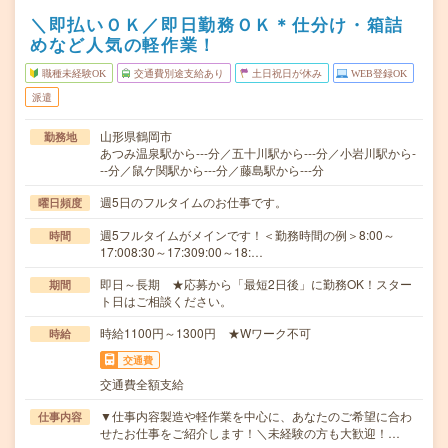
＼即払いＯＫ／即日勤務ＯＫ＊仕分け・箱詰
めなど人気の軽作業！
職種未経験OK
交通費別途支給あり
土日祝日が休み
WEB登録OK
派遣
山形県鶴岡市
勤務地
あつみ温泉駅から---分／五十川駅から---分／小岩川駅から-
--分／鼠ケ関駅から---分／藤島駅から---分
週5日のフルタイムのお仕事です。
曜日頻度
週5フルタイムがメインです！＜勤務時間の例＞8:00～
時間
17:008:30～17:309:00～18:…
即日～長期 ★応募から「最短2日後」に勤務OK！スター
期間
ト日はご相談ください。
時給1100円～1300円 ★Wワーク不可
時給
交通費
交通費全額支給
▼仕事内容製造や軽作業を中心に、あなたのご希望に合わ
仕事内容
せたお仕事をご紹介します！＼未経験の方も大歓迎！…