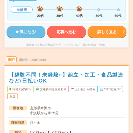
年齢層
20代
30代
40代
50代
60代
気になる!
応募へ進む
詳しく見る
派遣会社
株式会社綜合キャリアオプション 製造事業部（全国）
未読
掲載日
2026/08/06
【経験不問！未経験○】組立・加工・食品製造
など/日払いOK
職種未経験OK
交通費別途支給あり
土日祝日が休み
WEB登録OK
派遣
山形県米沢市
勤務地
米沢駅から車15分
月～金
曜日頻度
15:00～23:1523:00～07:15
時間