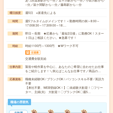
あつみ温泉駅から---分／五十川駅から---分／小岩川駅から-
--分／鼠ケ関駅から---分／藤島駅から---分
週5日 ※派遣先による
曜日頻度
週5フルタイムがメインです！＜勤務時間の例＞8:00～
時間
17:008:30～17:309:00～18:…
即日～長期 ★応募から「最短2日後」に勤務OK！スター
期間
ト日はご相談ください。★急募です！
時給1100円～1300円 ★Wワーク不可
時給
交通費
交通費全額支給
製造や軽作業を中心に、あなたのご希望に合わせたお仕事
仕事内容
をご紹介します！＼例えばこんなお仕事です／商品の…
職種未経験OK / ブランクOK / パソコンスキル不要 / 英語力
応募資格
不要
【来社不要、WEB登録OK！】〇未経験大歓迎！〇フリー
ター、主婦(夫) 大歓迎！〇ブランクOK〇週5…
職場の雰囲気
年齢層