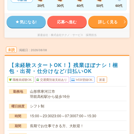
20代
30代
40代
50代
60代
気になる!
応募へ進む
詳しく見る
派遣会社
株式会社テクノ・サービス 採用担当
未読
掲載日
2026/08/08
【未経験スタートOK！】残業ほぼナシ！梱
包・出荷・仕分けなど/日払いOK
職種未経験OK
交通費別途支給あり
WEB登録OK
派遣
山形県寒河江市
勤務地
羽前高松駅から徒歩16分
シフト制
曜日頻度
15:00～23:3023:00～07:3007:00～15:30
時間
長期でお仕事できる方、大歓迎！
期間