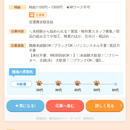
時給1100円～1300円 ★Wワーク不可
時給
交通費
交通費全額支給
＼未経験から始められる！製造・軽作業スタッフ募集／部
仕事内容
品の組み立てや加工、検査のほか、仕分け・箱詰め・…
職種未経験OK / ブランクOK / パソコンスキル不要 / 英語力
応募資格
不要
【来社不要、WEB登録OK！】〇未経験大歓迎！〇フリー
ター、主婦(夫) 大歓迎！〇ブランクOK〇週5…
職場の雰囲気
年齢層
20代
30代
40代
50代
60代
気になる!
応募へ進む
詳しく見る
派遣会社
株式会社テクノ・サービス 採用担当