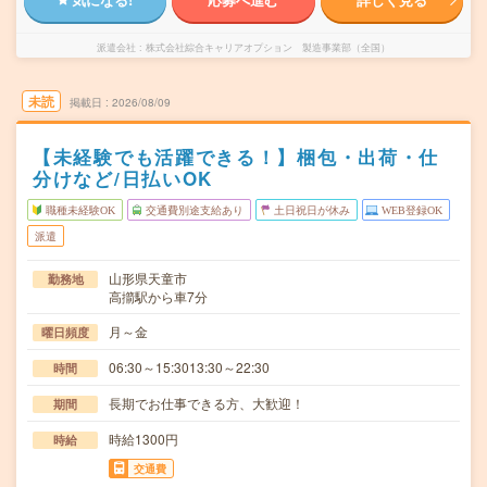
派遣会社
株式会社綜合キャリアオプション 製造事業部（全国）
未読
掲載日
2026/08/09
【未経験でも活躍できる！】梱包・出荷・仕
分けなど/日払いOK
職種未経験OK
交通費別途支給あり
土日祝日が休み
WEB登録OK
派遣
山形県天童市
勤務地
高擶駅から車7分
月～金
曜日頻度
06:30～15:3013:30～22:30
時間
長期でお仕事できる方、大歓迎！
期間
時給1300円
時給
交通費