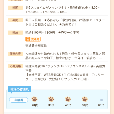
週5フルタイムがメインです！＜勤務時間の例＞8:00～
時間
17:008:30～17:309:00～18:…
即日～長期 ★応募から「最短2日後」に勤務OK！スター
期間
ト日はご相談ください。★急募です！
時給1100円～1300円 ★Wワーク不可
時給
交通費
交通費全額支給
＼未経験から始められる！製造・軽作業スタッフ募集／部
仕事内容
品の組み立てや加工、検査のほか、仕分け・箱詰め・…
職種未経験OK / ブランクOK / パソコンスキル不要 / 英語力
応募資格
不要
【来社不要、WEB登録OK！】〇未経験大歓迎！〇フリー
ター、主婦(夫) 大歓迎！〇ブランクOK〇週5…
職場の雰囲気
年齢層
20代
30代
40代
50代
60代