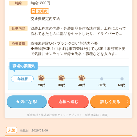
時給1200円
時給
交通費
交通費規定内支給
塗装工程車の内装・外装部品を作る諸作業。工程によって
仕事内容
流れてきたものに部品をセットしたり、ドライバーで…
職種未経験OK / ブランクOK / 英語力不要
応募資格
◆未経験OK！〇まずは事前登録だけでもOK！履歴書不要
で気軽にオンライン登録★氏名・職種などを入力す…
職場の雰囲気
年齢層
20代
30代
40代
50代
60代
気になる!
応募へ進む
詳しく見る
派遣会社
株式会社綜合キャリアオプション 製造事業部（全国）
未読
掲載日
2026/08/06