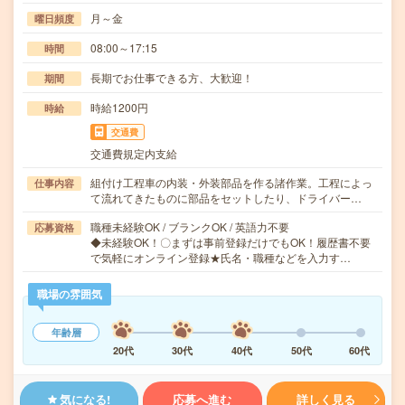
月～金
曜日頻度
08:00～17:15
時間
長期でお仕事できる方、大歓迎！
期間
時給1200円
時給
交通費
交通費規定内支給
組付け工程車の内装・外装部品を作る諸作業。工程によっ
仕事内容
て流れてきたものに部品をセットしたり、ドライバー…
職種未経験OK / ブランクOK / 英語力不要
応募資格
◆未経験OK！〇まずは事前登録だけでもOK！履歴書不要
で気軽にオンライン登録★氏名・職種などを入力す…
職場の雰囲気
年齢層
20代
30代
40代
50代
60代
気になる!
応募へ進む
詳しく見る