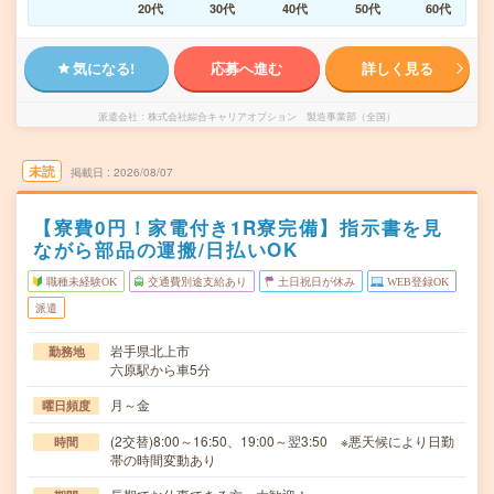
20代
30代
40代
50代
60代
気になる!
応募へ進む
詳しく見る
派遣会社
株式会社綜合キャリアオプション 製造事業部（全国）
未読
掲載日
2026/08/07
【寮費0円！家電付き1R寮完備】指示書を見
ながら部品の運搬/日払いOK
職種未経験OK
交通費別途支給あり
土日祝日が休み
WEB登録OK
派遣
岩手県北上市
勤務地
六原駅から車5分
月～金
曜日頻度
(2交替)8:00～16:50、19:00～翌3:50 ※悪天候により日勤
時間
帯の時間変動あり