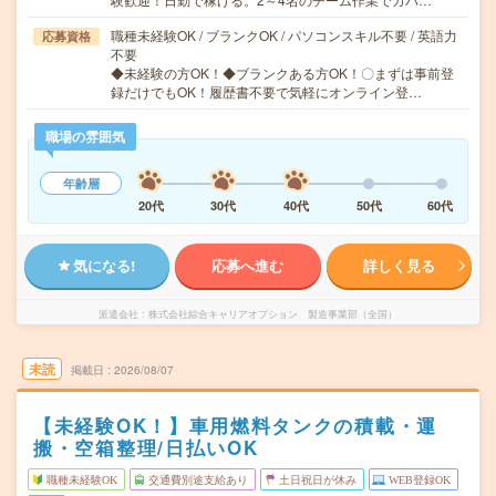
職種未経験OK / ブランクOK / パソコンスキル不要 / 英語力
応募資格
不要
◆未経験の方OK！◆ブランクある方OK！〇まずは事前登
録だけでもOK！履歴書不要で気軽にオンライン登…
職場の雰囲気
年齢層
20代
30代
40代
50代
60代
気になる!
応募へ進む
詳しく見る
派遣会社
株式会社綜合キャリアオプション 製造事業部（全国）
未読
掲載日
2026/08/07
【未経験OK！】車用燃料タンクの積載・運
搬・空箱整理/日払いOK
職種未経験OK
交通費別途支給あり
土日祝日が休み
WEB登録OK