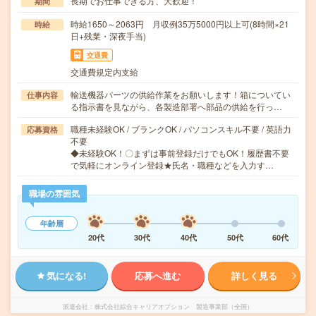
長期でお仕事できる方、大歓迎！
期間
時給1650～2063円 月収例35万5000円以上可(8時間×21
時給
日+残業・深夜手当)
交通費
交通費規定内支給
輸送機器パーツの供給作業をお願いします！箱についてい
仕事内容
る指示書を見ながら、各製造部署へ部品の供給を行っ…
職種未経験OK / ブランクOK / パソコンスキル不要 / 英語力
応募資格
不要
◆未経験OK！〇まずは事前登録だけでもOK！履歴書不要
で気軽にオンライン登録★氏名・職種などを入力す…
職場の雰囲気
年齢層
20代
30代
40代
50代
60代
気になる!
応募へ進む
詳しく見る
派遣会社
株式会社綜合キャリアオプション 製造事業部（全国）