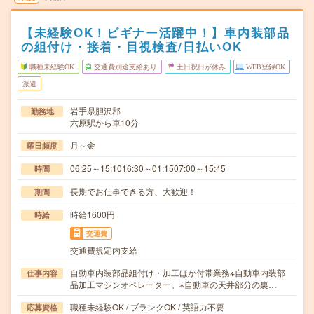
【未経験OK！ビギナー活躍中！】車内装部品
の組付け・接着・目視検査/日払いOK
職種未経験OK
交通費別途支給あり
土日祝日が休み
WEB登録OK
派遣
岩手県胆沢郡
勤務地
六原駅から車10分
月～金
曜日頻度
06:25～15:1016:30～01:1507:00～15:45
時間
長期でお仕事できる方、大歓迎！
期間
時給1600円
時給
交通費
交通費規定内支給
自動車内装部品組付け・加工ほか付帯業務※自動車内装部
仕事内容
品加工マシンオペレーター。※自動車の天井部分の裏…
職種未経験OK / ブランクOK / 英語力不要
応募資格