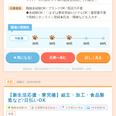
職種未経験OK / ブランクOK / 英語力不要
応募資格
◆未経験OK！〇まずは事前登録だけでもOK！履歴書不要
で気軽にオンライン登録★氏名・職種などを入力す…
職場の雰囲気
年齢層
20代
30代
40代
50代
60代
気になる!
応募へ進む
詳しく見る
派遣会社
株式会社綜合キャリアオプション 製造事業部（全国）
未読
掲載日
2026/08/06
【新生活応援・寮完備】組立・加工・食品製
造など/日払いOK
職種未経験OK
交通費別途支給あり
土日祝日が休み
WEB登録OK
派遣