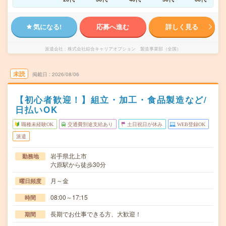
気になる!
応募へ進む
詳しく見る
派遣会社
株式会社綜合キャリアオプション 製造事業部（全国）
未読
掲載日
2026/08/06
【初心者歓迎！】組立・加工・食品製造など/
日払いOK
職種未経験OK
交通費別途支給あり
土日祝日が休み
WEB登録OK
派遣
岩手県北上市
勤務地
六原駅から徒歩30分
月～金
曜日頻度
08:00～17:15
時間
長期でお仕事できる方、大歓迎！
期間