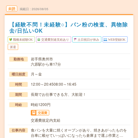
未読
掲載日
2026/08/05
【経験不問！未経験○】パン粉の検査、異物除
去/日払いOK
職種未経験OK
交通費別途支給あり
土日祝日が休み
WEB登録OK
派遣
岩手県奥州市
勤務地
六原駅から車17分
月～金
曜日頻度
12:00～20:4508:00～16:45
時間
長期でお仕事できる方、大歓迎！
期間
時給1200円
時給
交通費
交通費規定内支給
食パンを大量に焼くオーブンがあり、焼きあがったものを
仕事内容
台車に載せていっぱいになったら倉庫まで運ぶ作業と…