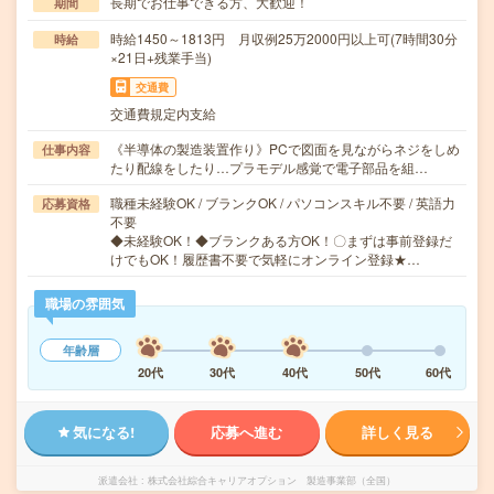
長期でお仕事できる方、大歓迎！
期間
時給1450～1813円 月収例25万2000円以上可(7時間30分
時給
×21日+残業手当)
交通費
交通費規定内支給
《半導体の製造装置作り》PCで図面を見ながらネジをしめ
仕事内容
たり配線をしたり…プラモデル感覚で電子部品を組…
職種未経験OK / ブランクOK / パソコンスキル不要 / 英語力
応募資格
不要
◆未経験OK！◆ブランクある方OK！〇まずは事前登録だ
けでもOK！履歴書不要で気軽にオンライン登録★…
職場の雰囲気
年齢層
20代
30代
40代
50代
60代
気になる!
応募へ進む
詳しく見る
派遣会社
株式会社綜合キャリアオプション 製造事業部（全国）