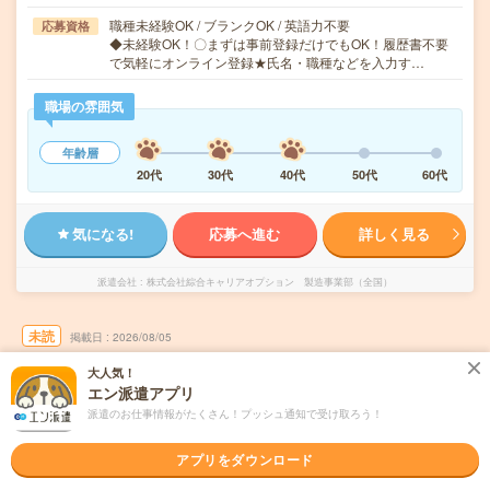
職種未経験OK / ブランクOK / 英語力不要
応募資格
◆未経験OK！〇まずは事前登録だけでもOK！履歴書不要
で気軽にオンライン登録★氏名・職種などを入力す…
職場の雰囲気
年齢層
20代
30代
40代
50代
60代
気になる!
応募へ進む
詳しく見る
派遣会社
株式会社綜合キャリアオプション 製造事業部（全国）
未読
掲載日
2026/08/05
大人気！
【未経験OK！】タイヤの脱着やスプレーの吹
エン派遣アプリ
きつけ/日払いOK
派遣のお仕事情報がたくさん！プッシュ通知で受け取ろう！
職種未経験OK
交通費別途支給あり
WEB登録OK
派遣
アプリをダウンロード
岩手県北上市
勤務地