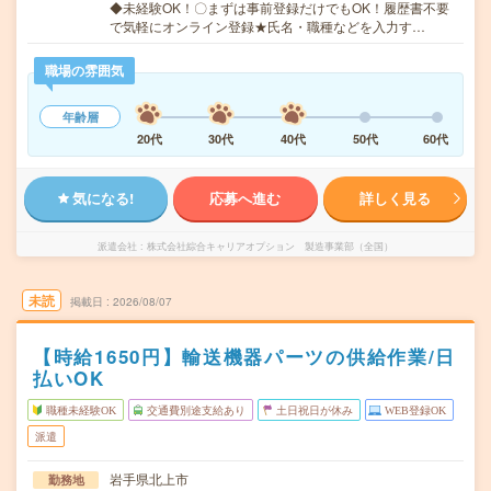
◆未経験OK！〇まずは事前登録だけでもOK！履歴書不要
で気軽にオンライン登録★氏名・職種などを入力す…
職場の雰囲気
年齢層
20代
30代
40代
50代
60代
気になる!
応募へ進む
詳しく見る
派遣会社
株式会社綜合キャリアオプション 製造事業部（全国）
未読
掲載日
2026/08/07
【時給1650円】輸送機器パーツの供給作業/日
払いOK
職種未経験OK
交通費別途支給あり
土日祝日が休み
WEB登録OK
派遣
岩手県北上市
勤務地