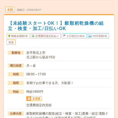
未読
掲載日
2026/08/07
【未経験スタートOK！】穀類籾乾燥機の組
立・検査・加工/日払いOK
職種未経験OK
交通費別途支給あり
土日祝日が休み
WEB登録OK
派遣
岩手県北上市
勤務地
北上駅から徒歩15分
月～金
曜日頻度
08:00～17:00
時間
長期でお仕事できる方、大歓迎！
期間
時給1650円
時給
交通費
交通費規定内支給
穀類籾乾燥機の製造(組立・検査・加工)業務・組立:電動ド
仕事内容
ライバーや六角レンチ等の道具を試用しての組立…