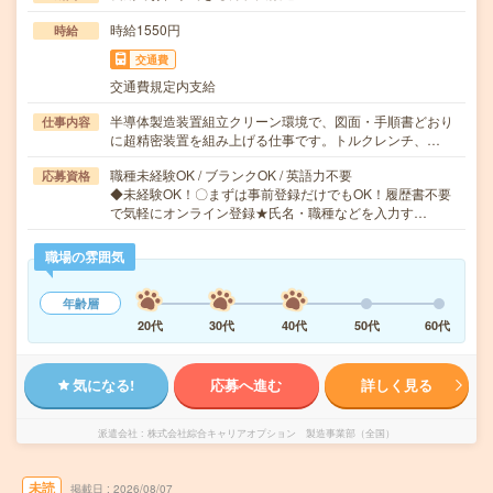
時給1550円
時給
交通費
交通費規定内支給
半導体製造装置組立クリーン環境で、図面・手順書どおり
仕事内容
に超精密装置を組み上げる仕事です。トルクレンチ、…
職種未経験OK / ブランクOK / 英語力不要
応募資格
◆未経験OK！〇まずは事前登録だけでもOK！履歴書不要
で気軽にオンライン登録★氏名・職種などを入力す…
職場の雰囲気
年齢層
20代
30代
40代
50代
60代
気になる!
応募へ進む
詳しく見る
派遣会社
株式会社綜合キャリアオプション 製造事業部（全国）
未読
掲載日
2026/08/07