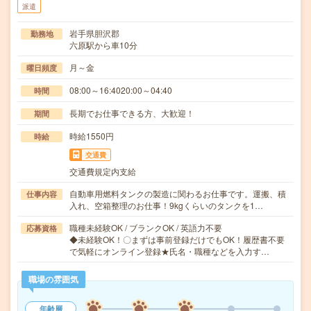
派遣
岩手県胆沢郡
勤務地
六原駅から車10分
月～金
曜日頻度
08:00～16:4020:00～04:40
時間
長期でお仕事できる方、大歓迎！
期間
時給1550円
時給
交通費
交通費規定内支給
自動車用燃料タンクの製造に関わるお仕事です。運搬、積
仕事内容
入れ、空箱整理のお仕事！9kgくらいのタンクを1…
職種未経験OK / ブランクOK / 英語力不要
応募資格
◆未経験OK！〇まずは事前登録だけでもOK！履歴書不要
で気軽にオンライン登録★氏名・職種などを入力す…
職場の雰囲気
年齢層