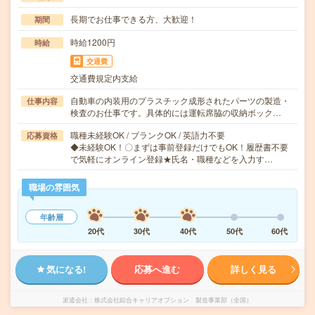
長期でお仕事できる方、大歓迎！
期間
時給1200円
時給
交通費
交通費規定内支給
自動車の内装用のプラスチック成形されたパーツの製造・
仕事内容
検査のお仕事です。具体的には運転席脇の収納ボック…
職種未経験OK / ブランクOK / 英語力不要
応募資格
◆未経験OK！〇まずは事前登録だけでもOK！履歴書不要
で気軽にオンライン登録★氏名・職種などを入力す…
職場の雰囲気
年齢層
20代
30代
40代
50代
60代
気になる!
応募へ進む
詳しく見る
派遣会社
株式会社綜合キャリアオプション 製造事業部（全国）