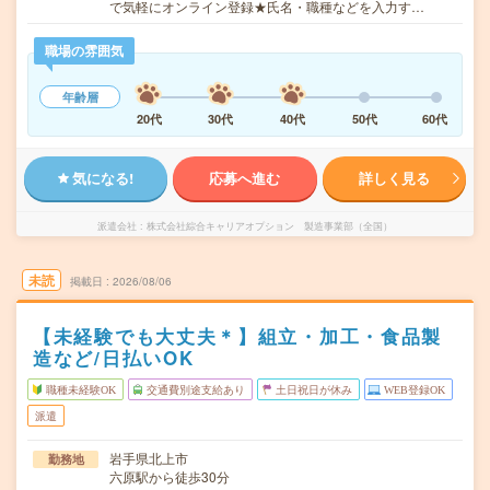
で気軽にオンライン登録★氏名・職種などを入力す…
職場の雰囲気
年齢層
20代
30代
40代
50代
60代
気になる!
応募へ進む
詳しく見る
派遣会社
株式会社綜合キャリアオプション 製造事業部（全国）
未読
掲載日
2026/08/06
【未経験でも大丈夫＊】組立・加工・食品製
造など/日払いOK
職種未経験OK
交通費別途支給あり
土日祝日が休み
WEB登録OK
派遣
岩手県北上市
勤務地
六原駅から徒歩30分