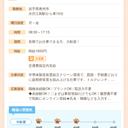
岩手県奥州市
勤務地
水沢江刺駅から車10分
月～金
曜日頻度
08:30～17:15
時間
長期でお仕事できる方、大歓迎！
期間
時給1650円
時給
交通費
交通費規定内支給
半導体製造装置組立クリーン環境で、図面・手順書どおり
仕事内容
に超精密装置を組み上げる仕事です。トルクレンチ、…
職種未経験OK / ブランクOK / 英語力不要
応募資格
◆未経験OK！〇まずは事前登録だけでもOK！履歴書不要
で気軽にオンライン登録★氏名・職種などを入力す…
職場の雰囲気
年齢層
20代
30代
40代
50代
60代