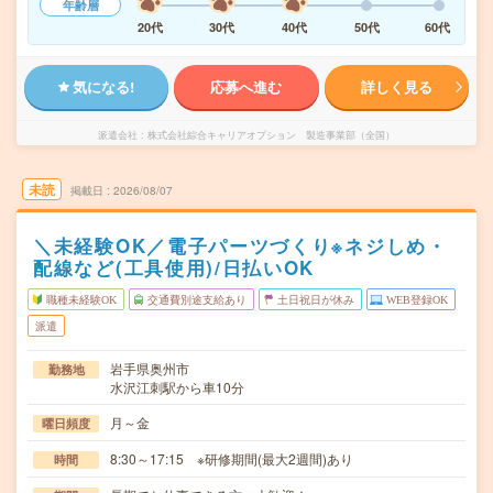
年齢層
20代
30代
40代
50代
60代
気になる!
応募へ進む
詳しく見る
派遣会社
株式会社綜合キャリアオプション 製造事業部（全国）
未読
掲載日
2026/08/07
＼未経験OK／電子パーツづくり※ネジしめ・
配線など(工具使用)/日払いOK
職種未経験OK
交通費別途支給あり
土日祝日が休み
WEB登録OK
派遣
岩手県奥州市
勤務地
水沢江刺駅から車10分
月～金
曜日頻度
8:30～17:15 ※研修期間(最大2週間)あり
時間