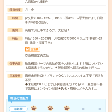
六原駅から車5分
月～金
曜日頻度
(2交替)8:00～16:50、19:00～翌3:50 ※悪天候により日勤
時間
帯の時間変動あり
長期でお仕事できる方、大歓迎！
期間
時給1650～2063円 月収例35万5000円以上可(8時間×21
時給
日+残業・深夜手当)
交通費
交通費規定内支給
輸送機器パーツの供給作業をお願いします！箱についてい
仕事内容
る指示書を見ながら、各製造部署へ部品の供給を行っ…
職種未経験OK / ブランクOK / パソコンスキル不要 / 英語力
応募資格
不要
◆未経験OK！〇まずは事前登録だけでもOK！履歴書不要
で気軽にオンライン登録★氏名・職種などを入力す…
職場の雰囲気
年齢層