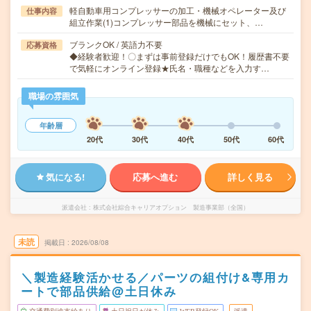
軽自動車用コンプレッサーの加工・機械オペレーター及び
仕事内容
組立作業(1)コンプレッサー部品を機械にセット、…
ブランクOK / 英語力不要
応募資格
◆経験者歓迎！〇まずは事前登録だけでもOK！履歴書不要
で気軽にオンライン登録★氏名・職種などを入力す…
職場の雰囲気
年齢層
20代
30代
40代
50代
60代
気になる!
応募へ進む
詳しく見る
派遣会社
株式会社綜合キャリアオプション 製造事業部（全国）
未読
掲載日
2026/08/08
＼製造経験活かせる／パーツの組付け&専用カ
ートで部品供給@土日休み