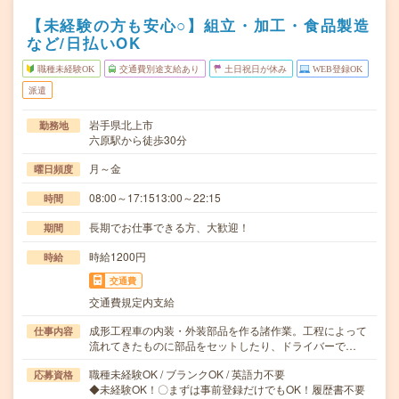
【未経験の方も安心○】組立・加工・食品製造
など/日払いOK
職種未経験OK
交通費別途支給あり
土日祝日が休み
WEB登録OK
派遣
岩手県北上市
勤務地
六原駅から徒歩30分
月～金
曜日頻度
08:00～17:1513:00～22:15
時間
長期でお仕事できる方、大歓迎！
期間
時給1200円
時給
交通費
交通費規定内支給
成形工程車の内装・外装部品を作る諸作業。工程によって
仕事内容
流れてきたものに部品をセットしたり、ドライバーで…
職種未経験OK / ブランクOK / 英語力不要
応募資格
◆未経験OK！〇まずは事前登録だけでもOK！履歴書不要