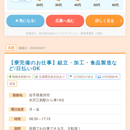
20代
30代
40代
50代
60代
気になる!
応募へ進む
詳しく見る
派遣会社
株式会社綜合キャリアオプション 製造事業部（全国）
未読
掲載日
2026/08/07
【寮完備のお仕事】組立・加工・食品製造な
ど/日払いOK
職種未経験OK
交通費別途支給あり
土日祝日が休み
WEB登録OK
派遣
岩手県奥州市
勤務地
水沢江刺駅から車14分
月～金
曜日頻度
08:30～17:15
時間
長期でお仕事できる方、大歓迎！
期間