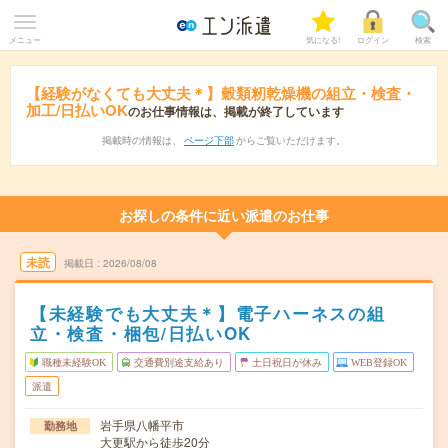
メニュー
気になる!
ログイン
検索
【経験がなくても大丈夫＊】穀類籾乾燥機の組立・検査・
加工/日払いOK
のお仕事情報は、掲載が終了しています
掲載時の情報は、
ページ下部
からご覧いただけます。
お探しの条件に近い派遣のお仕事
未読
掲載日
2026/08/08
【未経験でも大丈夫＊】電子ハーネスの組
立・検査・梱包/日払いOK
職種未経験OK
交通費別途支給あり
土日祝日が休み
WEB登録OK
派遣
岩手県八幡平市
勤務地
大更駅から徒歩20分