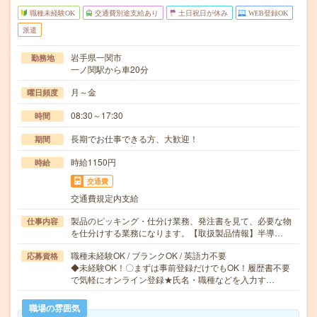
職種未経験OK
交通費別途支給あり
土日祝日が休み
WEB登録OK
派遣
岩手県一関市
勤務地
一ノ関駅から車20分
月～金
曜日頻度
08:30～17:30
時間
長期でお仕事できる方、大歓迎！
期間
時給1150円
時給
交通費
交通費規定内支給
製品のピッキング・仕分け業務、発注書を見て、必要な物
仕事内容
を仕分けする業務になります。【取扱製品情報】半導…
職種未経験OK / ブランクOK / 英語力不要
応募資格
◆未経験OK！〇まずは事前登録だけでもOK！履歴書不要
で気軽にオンライン登録★氏名・職種などを入力す…
職場の雰囲気