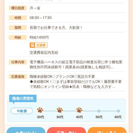
月～金
曜日頻度
08:30～17:30
時間
長期でお仕事できる方、大歓迎！
期間
時給1400円
時給
交通費
交通費規定内支給
電子機器ハーネスの組立電子部品の検査出荷に伴う梱包業
仕事内容
務性別不問未経験可！残業多め(残業無しも相談可)…
職種未経験OK / ブランクOK / 英語力不要
応募資格
◆未経験OK！〇まずは事前登録だけでもOK！履歴書不要
で気軽にオンライン登録★氏名・職種などを入力す…
職場の雰囲気
年齢層
20代
30代
40代
50代
60代
気になる!
応募へ進む
詳しく見る