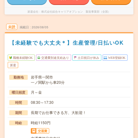
派遣会社
株式会社綜合キャリアオプション 製造事業部（全国）
未読
掲載日
2026/08/05
【未経験でも大丈夫＊】生産管理/日払いOK
職種未経験OK
交通費別途支給あり
土日祝日が休み
WEB登録OK
派遣
岩手県一関市
勤務地
一ノ関駅から車20分
月～金
曜日頻度
08:30～17:30
時間
長期でお仕事できる方、大歓迎！
期間
時給1150円
時給
交通費