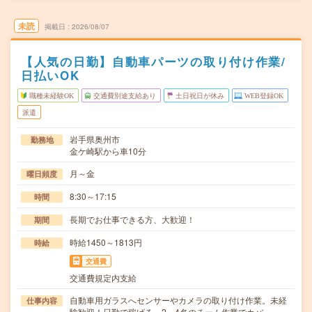
未読
掲載日
2026/08/07
【人気の日勤】自動車パーツの取り付け作業/
日払いOK
職種未経験OK
交通費別途支給あり
土日祝日が休み
WEB登録OK
派遣
岩手県奥州市
勤務地
金ケ崎駅から車10分
月～金
曜日頻度
8:30～17:15
時間
長期でお仕事できる方、大歓迎！
期間
時給1450～1813円
時給
交通費
交通費規定内支給
自動車用ガラスへセンサーやカメラの取り付け作業。未経
仕事内容
験歓迎！日勤で稼げる。2～4名のチーム作業でカバ…