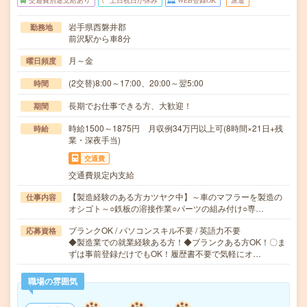
交通費別途支給あり
土日祝日が休み
WEB登録OK
派遣
岩手県西磐井郡
勤務地
前沢駅から車8分
月～金
曜日頻度
(2交替)8:00～17:00、20:00～翌5:00
時間
長期でお仕事できる方、大歓迎！
期間
時給1500～1875円 月収例34万円以上可(8時間×21日+残
時給
業・深夜手当)
交通費
交通費規定内支給
【製造経験のある方カツヤク中】～車のマフラーを製造の
仕事内容
オシゴト～○鉄板の溶接作業○パーツの組み付け○専…
ブランクOK / パソコンスキル不要 / 英語力不要
応募資格
◆製造業での就業経験ある方！◆ブランクある方OK！〇ま
ずは事前登録だけでもOK！履歴書不要で気軽にオ…
職場の雰囲気