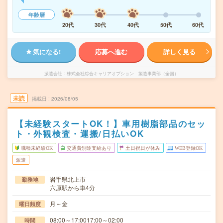
年齢層
20代
30代
40代
50代
60代
気になる!
応募へ進む
詳しく見る
派遣会社
株式会社綜合キャリアオプション 製造事業部（全国）
未読
掲載日
2026/08/05
【未経験スタートOK！】車用樹脂部品のセッ
ト・外観検査・運搬/日払いOK
職種未経験OK
交通費別途支給あり
土日祝日が休み
WEB登録OK
派遣
岩手県北上市
勤務地
六原駅から車4分
月～金
曜日頻度
08:00～17:0017:00～02:00
時間