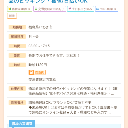
品のピッキング・梱包/日払いOK
職種未経験OK
交通費別途支給あり
土日祝日が休み
WEB登録OK
派遣
福島県いわき市
勤務地
月～金
曜日頻度
08:20～17:15
時間
長期でお仕事できる方、大歓迎！
期間
時給1120円
時給
交通費
交通費規定内支給
物流倉庫内での梱包やピッキングの作業になります！【取
仕事内容
扱商品情報】電子デバイス関連≪待遇・福利厚生≫・…
職種未経験OK / ブランクOK / 英語力不要
応募資格
◆未経験OK！〇まずは事前登録だけでもOK！履歴書不要
で気軽にオンライン登録★氏名・職種などを入力す…
職場の雰囲気