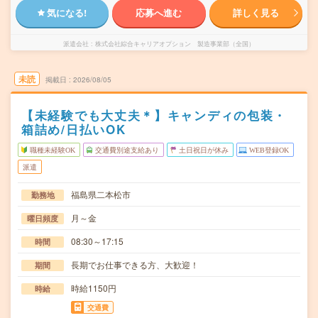
気になる!
応募へ進む
詳しく見る
派遣会社
株式会社綜合キャリアオプション 製造事業部（全国）
未読
掲載日
2026/08/05
【未経験でも大丈夫＊】キャンディの包装・
箱詰め/日払いOK
職種未経験OK
交通費別途支給あり
土日祝日が休み
WEB登録OK
派遣
福島県二本松市
勤務地
月～金
曜日頻度
08:30～17:15
時間
長期でお仕事できる方、大歓迎！
期間
時給1150円
時給
交通費