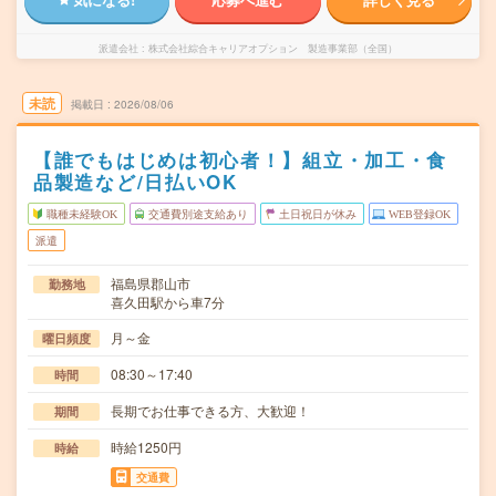
派遣会社
株式会社綜合キャリアオプション 製造事業部（全国）
未読
掲載日
2026/08/06
【誰でもはじめは初心者！】組立・加工・食
品製造など/日払いOK
職種未経験OK
交通費別途支給あり
土日祝日が休み
WEB登録OK
派遣
福島県郡山市
勤務地
喜久田駅から車7分
月～金
曜日頻度
08:30～17:40
時間
長期でお仕事できる方、大歓迎！
期間
時給1250円
時給
交通費