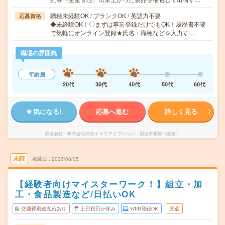
職種未経験OK / ブランクOK / 英語力不要
応募資格
◆未経験OK！〇まずは事前登録だけでもOK！履歴書不要
で気軽にオンライン登録★氏名・職種などを入力す…
職場の雰囲気
年齢層
20代
30代
40代
50代
60代
気になる!
応募へ進む
詳しく見る
派遣会社
株式会社綜合キャリアオプション 製造事業部（全国）
未読
掲載日
2026/08/05
【経験者向けマイスターワーク！】組立・加
工・食品製造など/日払いOK
交通費別途支給あり
土日祝日が休み
WEB登録OK
派遣