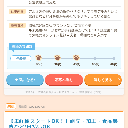
交通費規定内支給
アルミ製の薄い金属の板のバリ取り。プラモデルみたいに
仕事内容
製品となる部分を型から外してギザギザしている部分…
職種未経験OK / ブランクOK / 英語力不要
応募資格
◆未経験OK！〇まずは事前登録だけでもOK！履歴書不要
で気軽にオンライン登録★氏名・職種などを入力す…
職場の雰囲気
年齢層
20代
30代
40代
50代
60代
気になる!
応募へ進む
詳しく見る
派遣会社
株式会社綜合キャリアオプション 製造事業部（全国）
未読
掲載日
2026/08/06
【未経験スタートOK！】組立・加工・食品製
造など/日払いOK