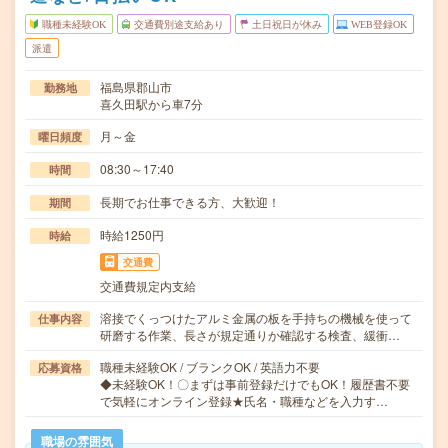
職種未経験OK
交通費別途支給あり
土日祝日が休み
WEB登録OK
派遣
福島県郡山市
勤務地
喜久田駅から車7分
月～金
曜日頻度
08:30～17:40
時間
長期でお仕事できる方、大歓迎！
期間
時給1250円
時給
交通費
交通費規定内支給
溶接でくっつけたアルミ金属の板を手持ちの機械を使って
仕事内容
研磨する作業、長さが規定通りか確認する検査、緩衝…
職種未経験OK / ブランクOK / 英語力不要
応募資格
◆未経験OK！〇まずは事前登録だけでもOK！履歴書不要
で気軽にオンライン登録★氏名・職種などを入力す…
職場の雰囲気