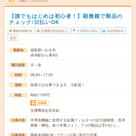
未読
掲載日
2026/08/05
【誰でもはじめは初心者！】顕微鏡で製品の
チェック/日払いOK
職種未経験OK
交通費別途支給あり
土日祝日が休み
WEB登録OK
派遣
福島県いわき市
勤務地
赤井駅から車9分
月～金
曜日頻度
08:30～17:00
時間
長期でお仕事できる方、大歓迎！
期間
時給1130円
時給
交通費
交通費規定内支給
半導体機械に使用する金属フィルターの拡大鏡検査・洗浄
仕事内容
業務・梱包。座り作業メイン。1つの製品は手のひら…
職種未経験OK / ブランクOK / 英語力不要
応募資格