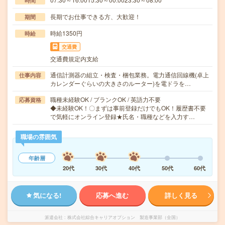
時間
長期でお仕事できる方、大歓迎！
期間
時給1350円
時給
交通費
交通費規定内支給
通信計測器の組立・検査・梱包業務。電力通信回線機(卓上
仕事内容
カレンダーぐらいの大きさのルーター)を電ドラを…
職種未経験OK / ブランクOK / 英語力不要
応募資格
◆未経験OK！〇まずは事前登録だけでもOK！履歴書不要
で気軽にオンライン登録★氏名・職種などを入力す…
職場の雰囲気
年齢層
20代
30代
40代
50代
60代
気になる!
応募へ進む
詳しく見る
派遣会社
株式会社綜合キャリアオプション 製造事業部（全国）