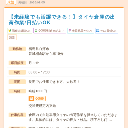
未読
掲載日
2026/08/05
【未経験でも活躍できる！】タイヤ倉庫の出
荷作業/日払いOK
職種未経験OK
交通費別途支給あり
土日祝日が休み
WEB登録OK
派遣
福島県白河市
勤務地
磐城棚倉駅から車10分
月～金
曜日頻度
08:00～17:00
時間
長期でお仕事できる方、大歓迎！
期間
時給1300円
時給
交通費
交通費規定内支給
倉庫内で自動車用タイヤの出荷作業を担当していただきま
仕事内容
す。具体的には、タイヤの投入・検品、積下ろし(手…