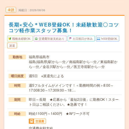
未読
掲載日
2026/08/06
長期×安心＊WEB登録OK！未経験歓迎〇コツ
コツ軽作業スタッフ募集！
職種未経験OK
交通費別途支給あり
土日祝日が休み
WEB登録OK
派遣
福島県福島市
勤務地
福島(福島県)駅から---分／南福島駅から---分／東福島駅か
ら---分／金谷川駅から---分／医王寺前駅から---分
週5日 ※派遣先による
曜日頻度
週5フルタイムがメインです！＜勤務時間の例＞8:00～
時間
17:008:30～17:309:00～18:…
即日～長期 ★応募から「最短2日後」に勤務OK！スター
期間
ト日はご相談ください。★急募です！
時給1100円～1400円 ★Wワーク不可
時給
交通費
交通費全額支給