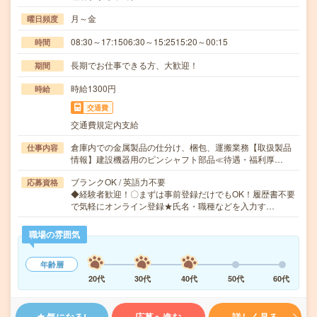
月～金
曜日頻度
08:30～17:1506:30～15:2515:20～00:15
時間
長期でお仕事できる方、大歓迎！
期間
時給1300円
時給
交通費
交通費規定内支給
倉庫内での金属製品の仕分け、梱包、運搬業務【取扱製品
仕事内容
情報】建設機器用のピンシャフト部品≪待遇・福利厚…
ブランクOK / 英語力不要
応募資格
◆経験者歓迎！〇まずは事前登録だけでもOK！履歴書不要
で気軽にオンライン登録★氏名・職種などを入力す…
職場の雰囲気
年齢層
20代
30代
40代
50代
60代
気になる!
応募へ進む
詳しく見る