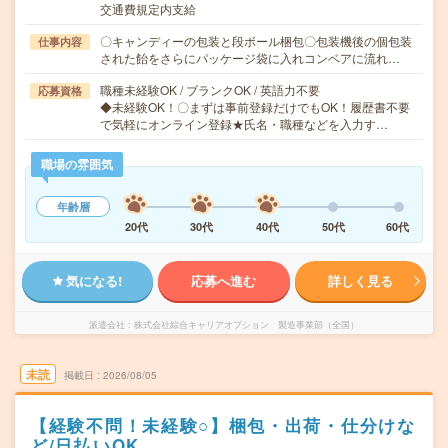
交通費規定内支給
〇キャンディーの包装と段ボール梱包〇包装機後の個包装
仕事内容
された飴をさらにパッケージ袋に入れコンベアに流れ…
職種未経験OK / ブランクOK / 英語力不要
応募資格
◆未経験OK！〇まずは事前登録だけでもOK！履歴書不要
で気軽にオンライン登録★氏名・職種などを入力す…
職場の雰囲気
年齢層
20代
30代
40代
50代
60代
気になる!
応募へ進む
詳しく見る
派遣会社
株式会社綜合キャリアオプション 製造事業部（全国）
未読
掲載日
2026/08/05
【経験不問！未経験○】梱包・出荷・仕分けな
ど/日払いOK