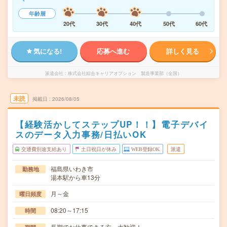
年齢層
20代
30代
40代
50代
60代
気になる!
応募へ進む
詳しく見る
派遣会社
株式会社綜合キャリアオプション 製造事業部（全国）
未読
掲載日
2026/08/05
【経験活かしてステップUP！！】電子デバイ
スのデータ入力事務/日払いOK
交通費別途支給あり
土日祝日が休み
WEB登録OK
派遣
福島県いわき市
勤務地
湯本駅から車13分
月～金
曜日頻度
08:20～17:15
時間
長期でお仕事できる方、大歓迎！