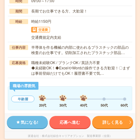
09:00～17:00
時間
長期でお仕事できる方、大歓迎！
期間
時給1150円
時給
交通費
交通費規定内支給
半導体を作る機械の内部に使われるプラスチックの部品の
仕事内容
検査のお仕事です。切削加工されたプラスチック部品…
職種未経験OK / ブランクOK / 英語力不要
応募資格
◆未経験OK！◆ExcelやWordの操作できる方歓迎！〇まず
は事前登録だけでもOK！履歴書不要で気…
職場の雰囲気
年齢層
20代
30代
40代
50代
60代
気になる!
応募へ進む
詳しく見る
派遣会社
株式会社綜合キャリアオプション 製造事業部（全国）