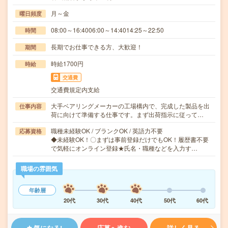
月～金
曜日頻度
08:00～16:4006:00～14:4014:25～22:50
時間
長期でお仕事できる方、大歓迎！
期間
時給1700円
時給
交通費
交通費規定内支給
大手ベアリングメーカーの工場構内で、完成した製品を出
仕事内容
荷に向けて準備する仕事です。まず出荷指示に従って…
職種未経験OK / ブランクOK / 英語力不要
応募資格
◆未経験OK！〇まずは事前登録だけでもOK！履歴書不要
で気軽にオンライン登録★氏名・職種などを入力す…
職場の雰囲気
年齢層
20代
30代
40代
50代
60代
気になる!
応募へ進む
詳しく見る