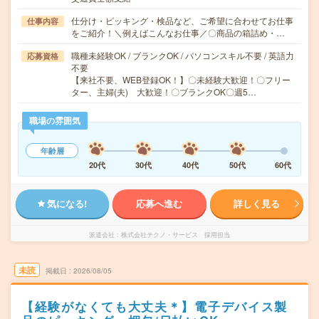
仕分け・ピッキング・検品など、ご希望に合わせてお仕事
仕事内容
をご紹介！＼例えばこんなお仕事／〇商品の箱詰め・…
職種未経験OK / ブランクOK / パソコンスキル不要 / 英語力
応募資格
不要
【来社不要、WEB登録OK！】〇未経験大歓迎！〇フリー
ター、主婦(夫) 大歓迎！〇ブランクOK〇週5…
職場の雰囲気
年齢層
20代
30代
40代
50代
60代
気になる!
応募へ進む
詳しく見る
派遣会社
株式会社テクノ・サービス 採用担当
未読
掲載日
2026/08/05
【経験がなくても大丈夫＊】電子デバイス製