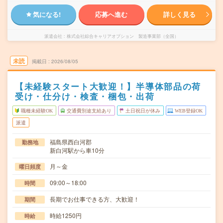
気になる!
応募へ進む
詳しく見る
派遣会社
株式会社綜合キャリアオプション 製造事業部（全国）
未読
掲載日
2026/08/05
【未経験スタート大歓迎！】半導体部品の荷
受け・仕分け・検査・梱包・出荷
職種未経験OK
交通費別途支給あり
土日祝日が休み
WEB登録OK
派遣
福島県西白河郡
勤務地
新白河駅から車10分
月～金
曜日頻度
09:00～18:00
時間
長期でお仕事できる方、大歓迎！
期間
時給1250円
時給