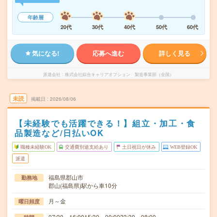
年齢層
20代
30代
40代
50代
60代
気になる!
応募へ進む
詳しく見る
派遣会社
株式会社綜合キャリアオプション 製造事業部（全国）
未読
掲載日
2026/08/06
【未経験でも活躍できる！】組立・加工・食
品製造など/日払いOK
職種未経験OK
交通費別途支給あり
土日祝日が休み
WEB登録OK
派遣
福島県郡山市
勤務地
郡山(福島県)駅から車10分
月～金
曜日頻度
07:30～16:0015:30～00:0023:30～08:00