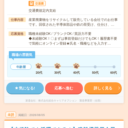
交通費
交通費規定内支給
産業廃棄物をリサイクルして販売している会社でのお仕事
仕事内容
です。回収された半導体部品や鉄の荷受け、仕分け、…
職種未経験OK / ブランクOK / 英語力不要
応募資格
◆未経験OK！〇まずは事前登録だけでもOK！履歴書不要
で気軽にオンライン登録★氏名・職種などを入力す…
職場の雰囲気
年齢層
20代
30代
40代
50代
60代
気になる!
応募へ進む
詳しく見る
派遣会社
株式会社綜合キャリアオプション 製造事業部（全国）
未読
掲載日
2026/08/05