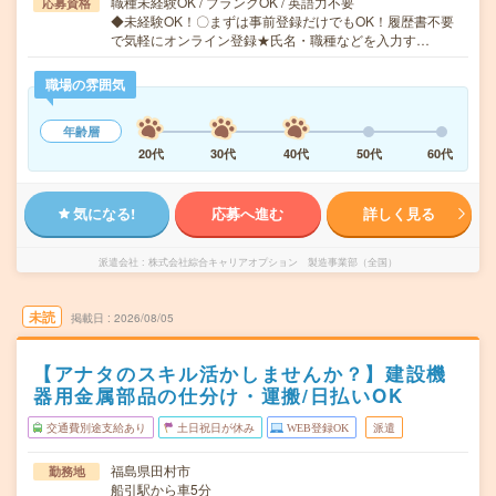
職種未経験OK / ブランクOK / 英語力不要
応募資格
◆未経験OK！〇まずは事前登録だけでもOK！履歴書不要
で気軽にオンライン登録★氏名・職種などを入力す…
職場の雰囲気
年齢層
20代
30代
40代
50代
60代
気になる!
応募へ進む
詳しく見る
派遣会社
株式会社綜合キャリアオプション 製造事業部（全国）
未読
掲載日
2026/08/05
【アナタのスキル活かしませんか？】建設機
器用金属部品の仕分け・運搬/日払いOK
交通費別途支給あり
土日祝日が休み
WEB登録OK
派遣
福島県田村市
勤務地
船引駅から車5分