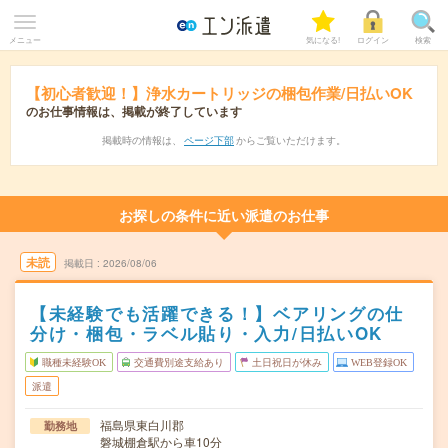
メニュー
気になる!
ログイン
検索
【初心者歓迎！】浄水カートリッジの梱包作業/日払いOK
のお仕事情報は、掲載が終了しています
掲載時の情報は、
ページ下部
からご覧いただけます。
お探しの条件に近い派遣のお仕事
未読
掲載日
2026/08/06
【未経験でも活躍できる！】ベアリングの仕
分け・梱包・ラベル貼り・入力/日払いOK
職種未経験OK
交通費別途支給あり
土日祝日が休み
WEB登録OK
派遣
福島県東白川郡
勤務地
磐城棚倉駅から車10分