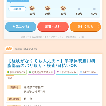
年齢層
20代
30代
40代
50代
60代
気になる!
応募へ進む
詳しく見る
派遣会社
株式会社綜合キャリアオプション 製造事業部（全国）
未読
掲載日
2026/08/05
【経験がなくても大丈夫＊】半導体装置用樹
脂部品のバリ取り・検査/日払いOK
職種未経験OK
交通費別途支給あり
土日祝日が休み
WEB登録OK
派遣
福島県二本松市
勤務地
安達駅から車5分
月～金
曜日頻度