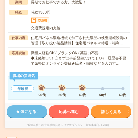
長期でお仕事できる方、大歓迎！
期間
時給1300円
時給
交通費
交通費規定内支給
住宅用パネル製造機械で加工された製品の検査運転設備の
仕事内容
管理【取り扱い製品情報】住宅用パネル≪待遇・福利…
職種未経験OK / ブランクOK / 英語力不要
応募資格
◆未経験OK！〇まずは事前登録だけでもOK！履歴書不要
で気軽にオンライン登録★氏名・職種などを入力す…
職場の雰囲気
年齢層
20代
30代
40代
50代
60代
気になる!
応募へ進む
詳しく見る
派遣会社
株式会社綜合キャリアオプション 製造事業部（全国）