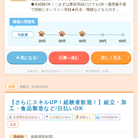
◆未経験OK！〇まずは事前登録だけでもOK！履歴書不要
で気軽にオンライン登録★氏名・職種などを入力す…
職場の雰囲気
年齢層
20代
30代
40代
50代
60代
気になる!
応募へ進む
詳しく見る
派遣会社
株式会社綜合キャリアオプション 製造事業部（全国）
未読
掲載日
2026/08/05
【さらにスキルUP！経験者歓迎！】組立・加
工・食品製造など/日払いOK
交通費別途支給あり
土日祝日が休み
残業なし
WEB登録OK
派遣
福島県田村郡
勤務地