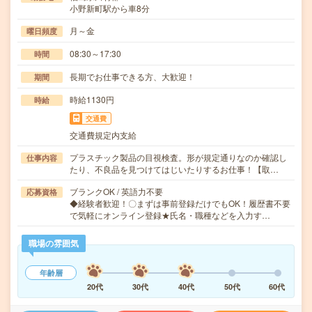
小野新町駅から車8分
月～金
曜日頻度
08:30～17:30
時間
長期でお仕事できる方、大歓迎！
期間
時給1130円
時給
交通費
交通費規定内支給
プラスチック製品の目視検査。形が規定通りなのか確認し
仕事内容
たり、不良品を見つけてはじいたりするお仕事！【取…
ブランクOK / 英語力不要
応募資格
◆経験者歓迎！〇まずは事前登録だけでもOK！履歴書不要
で気軽にオンライン登録★氏名・職種などを入力す…
職場の雰囲気
年齢層
20代
30代
40代
50代
60代