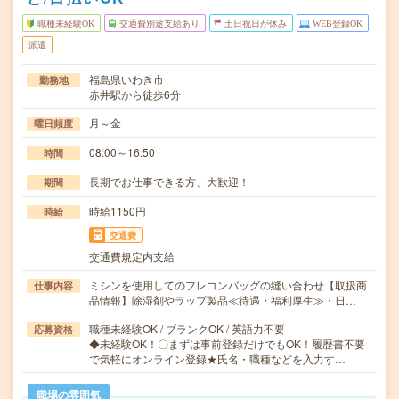
職種未経験OK
交通費別途支給あり
土日祝日が休み
WEB登録OK
派遣
福島県いわき市
勤務地
赤井駅から徒歩6分
月～金
曜日頻度
08:00～16:50
時間
長期でお仕事できる方、大歓迎！
期間
時給1150円
時給
交通費
交通費規定内支給
ミシンを使用してのフレコンバッグの縫い合わせ【取扱商
仕事内容
品情報】除湿剤やラップ製品≪待遇・福利厚生≫・日…
職種未経験OK / ブランクOK / 英語力不要
応募資格
◆未経験OK！〇まずは事前登録だけでもOK！履歴書不要
で気軽にオンライン登録★氏名・職種などを入力す…
職場の雰囲気