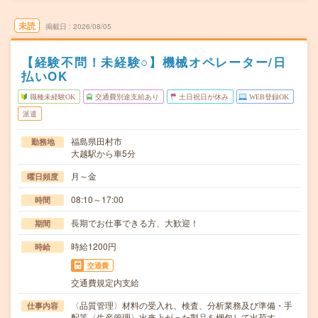
未読
掲載日
2026/08/05
【経験不問！未経験○】機械オペレーター/日
払いOK
職種未経験OK
交通費別途支給あり
土日祝日が休み
WEB登録OK
派遣
福島県田村市
勤務地
大越駅から車5分
月～金
曜日頻度
08:10～17:00
時間
長期でお仕事できる方、大歓迎！
期間
時給1200円
時給
交通費
交通費規定内支給
〈品質管理〉材料の受入れ、検査、分析業務及び準備・手
仕事内容
配等〈生産管理〉出来上がった製品を梱包して出荷す…