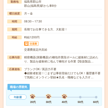
福島県郡山市
勤務地
郡山(福島県)駅から車8分
月～金
曜日頻度
08:30～17:30
時間
長期でお仕事できる方、大歓迎！
期間
時給1200円
時給
交通費
交通費規定内支給
精密機器(測量機器)の梱包作業段ボールに緩衝材に詰めた
仕事内容
り、製品を緩衝材に包んで梱包する作業【取扱製品…
ブランクOK / 英語力不要
応募資格
◆経験者歓迎！〇まずは事前登録だけでもOK！履歴書不要
で気軽にオンライン登録★氏名・職種などを入力す…
職場の雰囲気
年齢層
20代
30代
40代
50代
60代