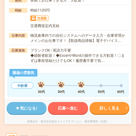
期間
時給1120円
時給
交通費
交通費規定内支給
物流倉庫内での自社システムへのデータ入力・在庫管理が
仕事内容
メインのお仕事です！【取扱商品情報】電子デバイス…
ブランクOK / 英語力不要
応募資格
◆経験者歓迎！◆ExcelやWordの操作できる方歓迎！〇ま
ずは事前登録だけでもOK！履歴書不要で気…
職場の雰囲気
年齢層
20代
30代
40代
50代
60代
気になる!
応募へ進む
詳しく見る
派遣会社
株式会社綜合キャリアオプション 製造事業部（全国）