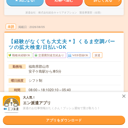
派遣会社
株式会社綜合キャリアオプション 製造事業部（全国）
未読
掲載日
2026/08/05
【経験がなくても大丈夫＊】くるま空調パー
ツの拡大検査/日払いOK
職種未経験OK
交通費別途支給あり
WEB登録OK
派遣
福島県郡山市
勤務地
安子ケ島駅から車5分
シフト制
曜日頻度
08:00～18:1020:10～05:40
時間
大人気！
長期でお仕事できる方、大歓迎！
期間
エン派遣アプリ
派遣のお仕事情報がたくさん！プッシュ通知で受け取ろう！
時給1350円
時給
交通費
アプリをダウンロード
交通費規定内支給