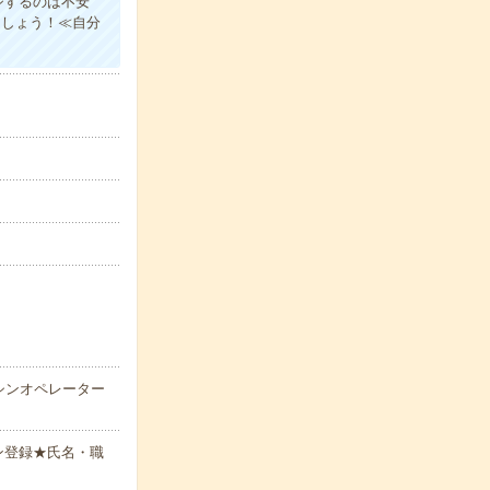
ジするのは不安
ましょう！≪自分
シンオペレーター
ン登録★氏名・職