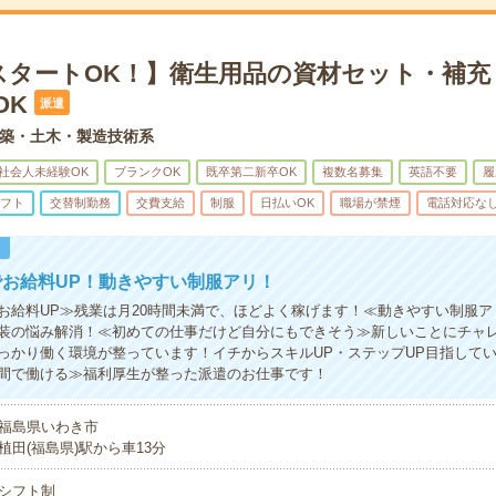
スタートOK！】衛生用品の資材セット・補充
OK
派遣
築・土木・製造技術系
社会人未経験OK
ブランクOK
既卒第二新卒OK
複数名募集
英語不要
履
フト
交替制勤務
交費支給
制服
日払いOK
職場が禁煙
電話対応な
！
お給料UP！動きやすい制服アリ！
お給料UP≫残業は月20時間未満で、ほどよく稼げます！≪動きやすい制服ア
装の悩み解消！≪初めての仕事だけど自分にもできそう≫新しいことにチャ
っかり働く環境が整っています！イチからスキルUP・ステップUP目指して
間で働ける≫福利厚生が整った派遣のお仕事です！
福島県いわき市
植田(福島県)駅から車13分
シフト制