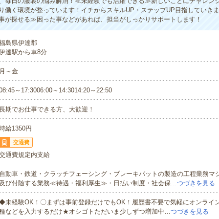
、毎日の服装の悩み解消！≪未経験でも活躍できる≫新しいことにチャレン
り働く環境が整っています！イチからスキルUP・ステップUP目指していき
事が探せる≫困った事などがあれば、担当がしっかりサポートします！
福島県伊達郡
伊達駅から車8分
月～金
08:45～17:3006:00～14:3014:20～22:50
長期でお仕事できる方、大歓迎！
時給1350円
交通費
交通費規定内支給
自動車・鉄道・クラッチフェーシング・ブレーキパットの製造の工程業務マ
及び付随する業務≪待遇・福利厚生≫・日払い制度・社会保…
つづきを見る
◆未経験OK！〇まずは事前登録だけでもOK！履歴書不要で気軽にオンライ
種などを入力するだけ★オシゴトただいま少しずつ増加中…
つづきを見る