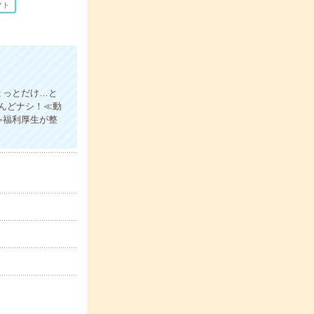
フト
ょっとだけ…と
んどナシ！≪動
≫福利厚生が整