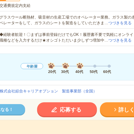
交通費規定内支給
グラスウール断熱材、吸音材の生産工場でのオペレーター業務。ガラス製の
ペレーターをして、ガラスのシートを製造をしていただきま…
つづきを見る
◆経験者歓迎！〇まずは事前登録だけでもOK！履歴書不要で気軽にオンライ
職種などを入力するだけ★オシゴトただいま少しずつ増加中…
つづきを見る
年齢層
20代
30代
40代
50代
60代
株式会社綜合キャリアオプション 製造事業部（全国）
応募する
詳し
になる！