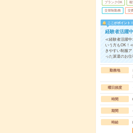
ブランクOK
複
交替制勤務
交
ここがポイント
経験者活躍
≪経験者活躍中
いう方もOK！
きやすい制服ア
った派遣のお仕
勤務地
曜日頻度
時間
期間
時給