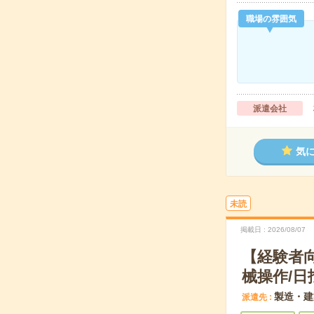
職場の雰囲気
派遣会社
気
未読
掲載日
2026/08/07
【経験者
械操作/日
製造・建
派遣先