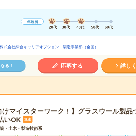
年齢層
20代
30代
40代
50代
60代
株式会社綜合キャリアオプション 製造事業部（全国）
応募する
詳し
になる！
向けマイスターワーク！】グラスウール製品
払いOK
派遣
築・土木・製造技術系