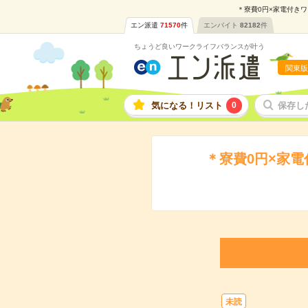
＊寮費0円×家電付きワ
エン派遣
71570
件
エンバイト
82182
件
ちょうど良いワークライフバランスが叶う
関東版
気になる！リスト
0
保存し
＊寮費0円×家
未読