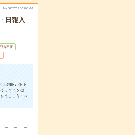
No.SKST5188590-T4
・日報入
歴書不要
し
リ≫制服がある
レンジするのは
いきましょう！≪