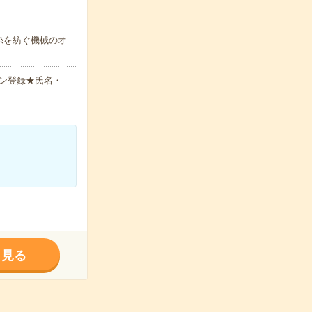
糸を紡ぐ機械のオ
ン登録★氏名・
く見る