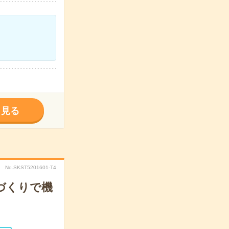
く見る
No.SKST5201601-T4
づくりで機