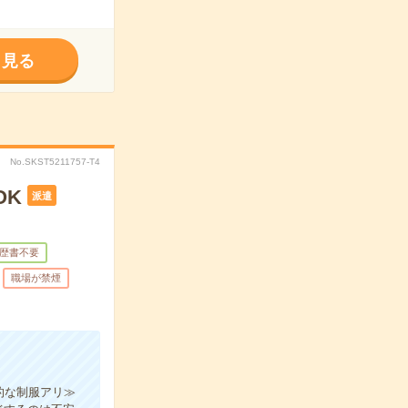
く見る
No.SKST5211757-T4
OK
派遣
歴書不要
職場が禁煙
的な制服アリ≫