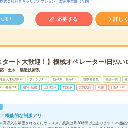
株式会社綜合キャリアオプション 製造事業部（全国）
応募する
詳し
になる！
スタート大歓迎！】機械オペレーター/日払い
築・土木・製造技術系
社会人未経験OK
ブランクOK
既卒第二新卒OK
複数名募集
英語不要
履
WEB登録OK
週5日勤務
土日祝休
残業多
交費支給
制服
日払いOK
！
る！機能的な制服アリ！
≫高収入を希望される方にオススメ。残業は月20時間以上あります！≪機能