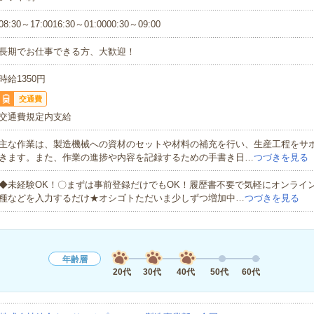
08:30～17:0016:30～01:0000:30～09:00
長期でお仕事できる方、大歓迎！
時給1350円
交通費
交通費規定内支給
主な作業は、製造機械への資材のセットや材料の補充を行い、生産工程をサ
きます。また、作業の進捗や内容を記録するための手書き日…
つづきを見る
◆未経験OK！〇まずは事前登録だけでもOK！履歴書不要で気軽にオンライ
種などを入力するだけ★オシゴトただいま少しずつ増加中…
つづきを見る
年齢層
20代
30代
40代
50代
60代