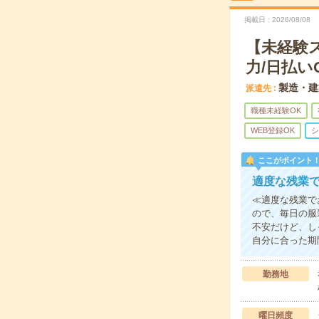
掲載日
2026/08/08
【未経験
力/日払い
製造・建
派遣先
職種未経験OK
WEB登録OK
シ
ここがポイント
適度な残業で
≪適度な残業で
ので、毎日の服
不安だけど、し
自分に合った期
勤務地
曜日頻度