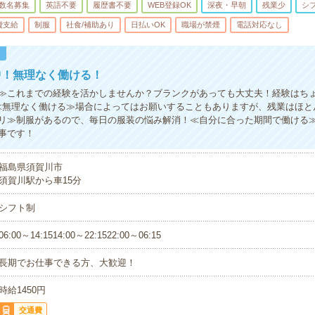
数名募集
英語不要
履歴書不要
WEB登録OK
深夜・早朝
残業少
シ
費支給
制服
社食/補助あり
日払いOK
職場が禁煙
電話対応なし
！
中！無理なく働ける！
≫これまでの経験を活かしませんか？ブランクがあっても大丈夫！経験はち
≪無理なく働ける≫場合によってはお願いすることもありますが、残業はほと
リ≫制服があるので、毎日の服装の悩み解消！≪自分に合った期間で働ける
事です！
福島県須賀川市
須賀川駅から車15分
シフト制
06:00～14:1514:00～22:1522:00～06:15
長期でお仕事できる方、大歓迎！
時給1450円
交通費