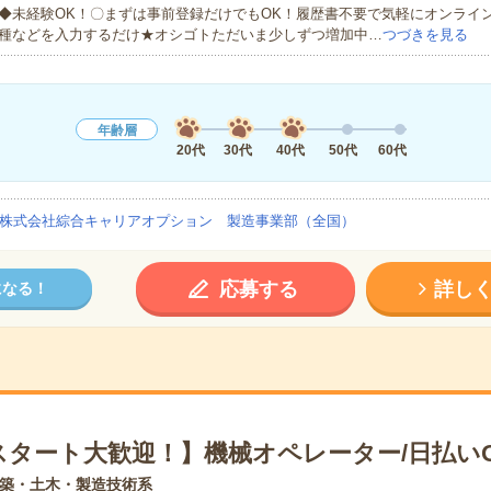
◆未経験OK！〇まずは事前登録だけでもOK！履歴書不要で気軽にオンライ
種などを入力するだけ★オシゴトただいま少しずつ増加中…
つづきを見る
年齢層
20代
30代
40代
50代
60代
株式会社綜合キャリアオプション 製造事業部（全国）
応募する
詳し
になる！
スタート大歓迎！】機械オペレーター/日払い
築・土木・製造技術系