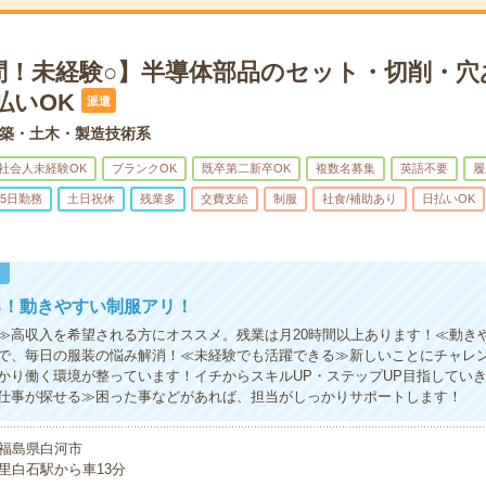
問！未経験○】半導体部品のセット・切削・穴
払いOK
派遣
築・土木・製造技術系
社会人未経験OK
ブランクOK
既卒第二新卒OK
複数名募集
英語不要
履
5日勤務
土日祝休
残業多
交費支給
制服
社食/補助あり
日払いOK
！
る！動きやすい制服アリ！
≫高収入を希望される方にオススメ。残業は月20時間以上あります！≪動き
で、毎日の服装の悩み解消！≪未経験でも活躍できる≫新しいことにチャレ
かり働く環境が整っています！イチからスキルUP・ステップUP目指してい
仕事が探せる≫困った事などがあれば、担当がしっかりサポートします！
福島県白河市
里白石駅から車13分