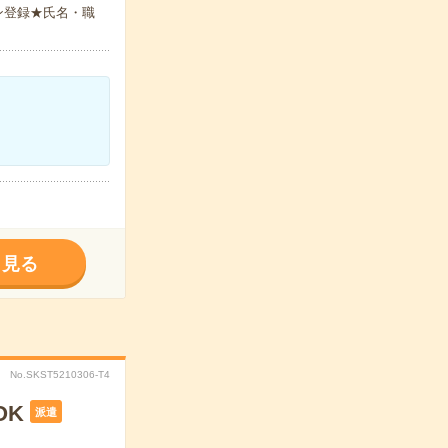
ン登録★氏名・職
く見る
No.SKST5210306-T4
OK
派遣