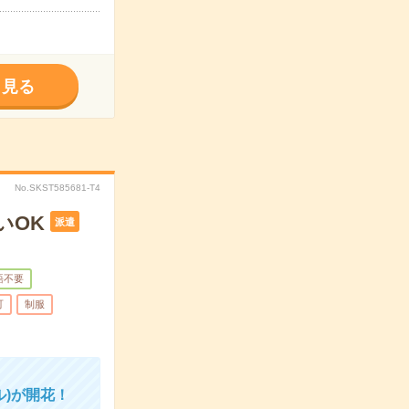
く見る
No.SKST585681-T4
いOK
派遣
語不要
可
制服
)が開花！