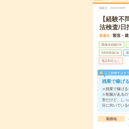
掲載日
2026/08/05
【経験不
法検査/日
製造・建
派遣先
職種未経験OK
WEB登録OK
週
電話対応なし
ここがポイント
残業で稼げ
≪残業で稼げる
≫制服があるの
安だけど、しっ
分に向いている
勤務地