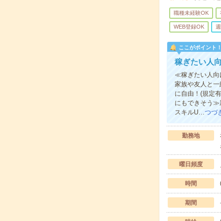
職種未経験OK
WEB登録OK
週
ここがポイント
稼ぎたい人向
≪稼ぎたい人向
家族や友人と一
に自由！(規定
にもできそう≫
スキルU…
つづ
勤務地
曜日頻度
時間
期間