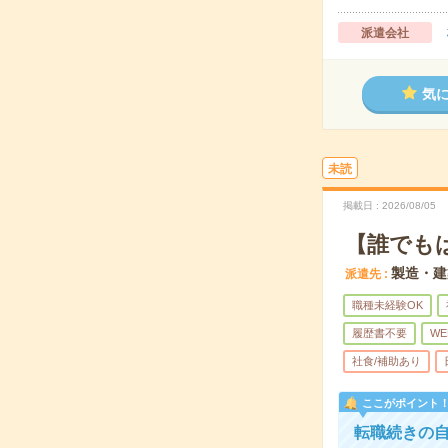
派遣会社
気
未読
掲載日
2026/08/05
【誰でも
製造・建
派遣先
職種未経験OK
履歴書不要
WE
社食/補助あり
ここがポイント
転職続きの自