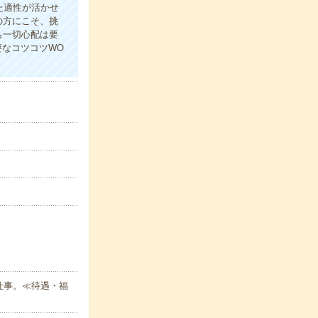
た適性が活かせ
の方にこそ、挑
も一切心配は要
要なコツコツWO
仕事。≪待遇・福