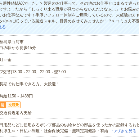
たら適性値MAXでした。> 製造のお仕事って、その他のお仕事とはまるで違っ
ですよ！だから「しっくり来る職場が見つからないんだよなぁ…」とお悩み
いお仕事なんです！手厚いフォロー体制をご用意しているので、未経験の方
タの中に眠っている製造スキル、目覚めさせてみませんか！？< コミュ力不
見る
福島県白河市
白坂駅から徒歩15分
月～金
(2交替)13:00～22:00、22:00～翌7:00
長期でお仕事できる方、大歓迎！
時給1150～1438円
交通費
交通費規定内支給
日用品などに使用さるポンプ部品の供給やどの部品を使ったかの記録するお
利厚生≫・日払い制度・社会保険完備・無料定期健診・有給…
つづきを見る