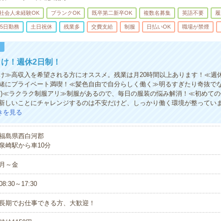
社会人未経験OK
ブランクOK
既卒第二新卒OK
複数名募集
英語不要
履
5日勤務
土日祝休
残業多
交費支給
制服
日払いOK
職場が禁煙
！
け！週休2日制！
け≫高収入を希望される方にオススメ。残業は月20時間以上あります！≪週
緒にプライベート満喫！≪髪色自由で自分らしく働く≫明るすぎたり奇抜で
有)≪ラクラク制服アリ≫制服があるので、毎日の服装の悩み解消！≪初めて
新しいことにチャレンジするのは不安だけど、しっかり働く環境が整ってい
きを見る
福島県西白河郡
泉崎駅から車10分
月～金
08:30～17:30
長期でお仕事できる方、大歓迎！