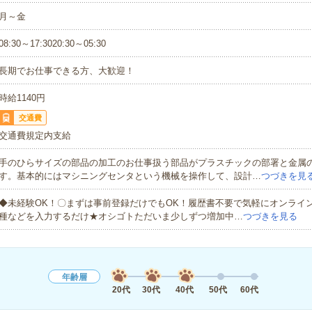
月～金
08:30～17:3020:30～05:30
長期でお仕事できる方、大歓迎！
時給1140円
交通費
交通費規定内支給
手のひらサイズの部品の加工のお仕事扱う部品がプラスチックの部署と金属
す。基本的にはマシニングセンタという機械を操作して、設計…
つづきを見
◆未経験OK！〇まずは事前登録だけでもOK！履歴書不要で気軽にオンライ
種などを入力するだけ★オシゴトただいま少しずつ増加中…
つづきを見る
年齢層
20代
30代
40代
50代
60代