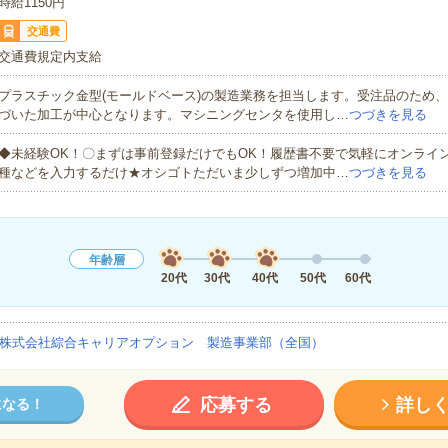
時給1150円
交通費
交通費規定内支給
プラスチック金型(モールドベース)の製造業務を担当します。受注品のため
づいた加工が中心となります。マシニングセンタを使用し…
つづきを見る
◆未経験OK！〇まずは事前登録だけでもOK！履歴書不要で気軽にオンライ
種などを入力するだけ★オシゴトただいま少しずつ増加中…
つづきを見る
年齢層
20代
30代
40代
50代
60代
株式会社綜合キャリアオプション 製造事業部（全国）
応募する
詳し
になる！