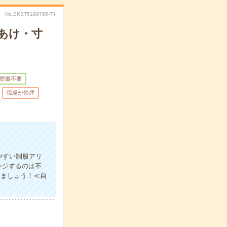
No.SKST5199795-T4
あけ・寸
歴書不要
職場が禁煙
やすい制服アリ
ンジするのは不
きましょう！≪自