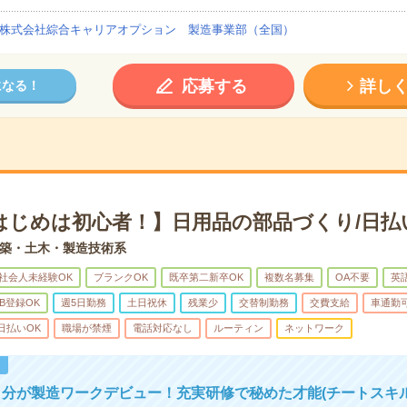
株式会社綜合キャリアオプション 製造事業部（全国）
応募する
詳し
になる！
はじめは初心者！】日用品の部品づくり/日払
築・土木・製造技術系
社会人未経験OK
ブランクOK
既卒第二新卒OK
複数名募集
OA不要
英
B登録OK
週5日勤務
土日祝休
残業少
交替制勤務
交費支給
車通勤
日払いOK
職場が禁煙
電話対応なし
ルーティン
ネットワーク
！
分が製造ワークデビュー！充実研修で秘めた才能(チートスキル