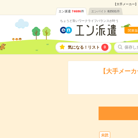
【大手メーカー】
エン派遣
74686
件
エンバイト
82531
件
ちょうど良いワークライフバランスが叶う
関東版
気になる！リスト
0
保存し
【大手メーカ
未読