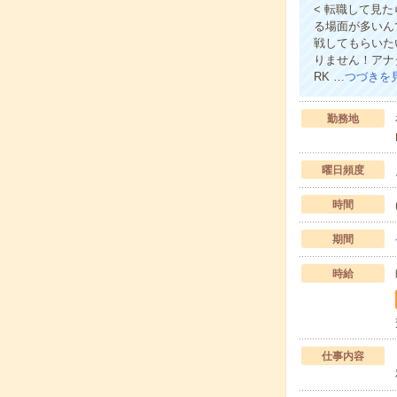
< 転職して見
る場面が多いん
戦してもらいた
りません！アナ
RK …
つづきを
勤務地
曜日頻度
時間
期間
時給
仕事内容