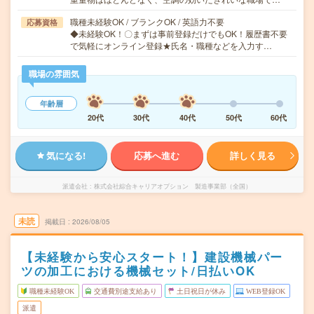
職種未経験OK / ブランクOK / 英語力不要
応募資格
◆未経験OK！〇まずは事前登録だけでもOK！履歴書不要
で気軽にオンライン登録★氏名・職種などを入力す…
職場の雰囲気
年齢層
20代
30代
40代
50代
60代
気になる!
応募へ進む
詳しく見る
派遣会社
株式会社綜合キャリアオプション 製造事業部（全国）
未読
掲載日
2026/08/05
【未経験から安心スタート！】建設機械パー
ツの加工における機械セット/日払いOK
職種未経験OK
交通費別途支給あり
土日祝日が休み
WEB登録OK
派遣