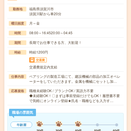
福島県須賀川市
勤務地
須賀川駅から車20分
月～金
曜日頻度
08:00～16:4520:00～04:45
時間
長期でお仕事できる方、大歓迎！
期間
時給1200円
時給
交通費
交通費規定内支給
ベアリングの製造工場にて、建設機械の部品の加工オペレ
仕事内容
ーターをしていただきます。金属を機械にセットし加…
職種未経験OK / ブランクOK / 英語力不要
応募資格
◆未経験OK！〇まずは事前登録だけでもOK！履歴書不要
で気軽にオンライン登録★氏名・職種などを入力す…
職場の雰囲気
年齢層
20代
30代
40代
50代
60代