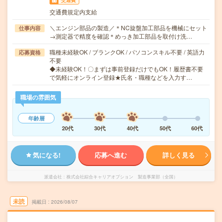
交通費
交通費規定内支給
＼エンジン部品の製造／＊NC旋盤加工部品を機械にセット
仕事内容
→測定器で精度を確認＊めっき加工部品を取付け洗…
職種未経験OK / ブランクOK / パソコンスキル不要 / 英語力
応募資格
不要
◆未経験OK！〇まずは事前登録だけでもOK！履歴書不要
で気軽にオンライン登録★氏名・職種などを入力す…
職場の雰囲気
年齢層
20代
30代
40代
50代
60代
気になる!
応募へ進む
詳しく見る
派遣会社
株式会社綜合キャリアオプション 製造事業部（全国）
未読
掲載日
2026/08/07