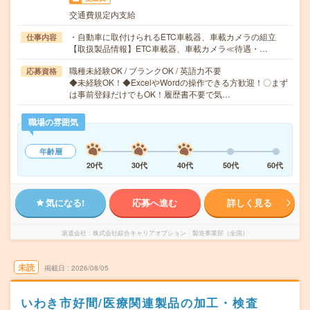
交通費規定内支給
・自動車に取付けられるETC車載器、車載カメラの組立
仕事内容
【取扱製品情報】ETC車載器、車載カメラ≪待遇・…
職種未経験OK / ブランクOK / 英語力不要
応募資格
◆未経験OK！◆ExcelやWordの操作できる方歓迎！〇まず
は事前登録だけでもOK！履歴書不要で気…
職場の雰囲気
年齢層
20代
30代
40代
50代
60代
気になる!
応募へ進む
詳しく見る
派遣会社
株式会社綜合キャリアオプション 製造事業部（全国）
未読
掲載日
2026/08/05
いわき市好間/医療関連製品の加工・検査