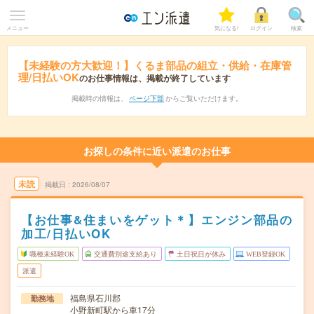
メニュー
気になる!
ログイン
検索
【未経験の方大歓迎！】くるま部品の組立・供給・在庫管
理/日払いOK
のお仕事情報は、掲載が終了しています
掲載時の情報は、
ページ下部
からご覧いただけます。
お探しの条件に近い派遣のお仕事
未読
掲載日
2026/08/07
【お仕事&住まいをゲット＊】エンジン部品の
加工/日払いOK
職種未経験OK
交通費別途支給あり
土日祝日が休み
WEB登録OK
派遣
福島県石川郡
勤務地
小野新町駅から車17分