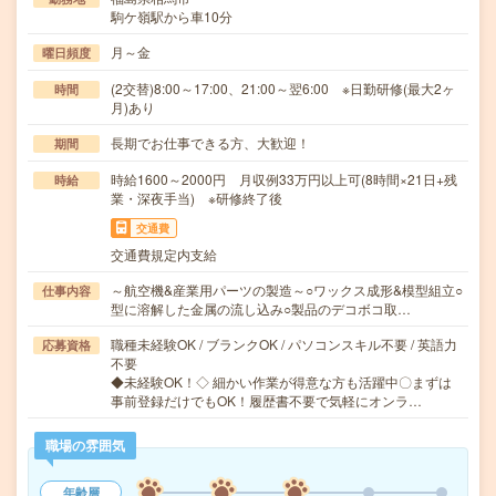
駒ケ嶺駅から車10分
月～金
曜日頻度
(2交替)8:00～17:00、21:00～翌6:00 ※日勤研修(最大2ヶ
時間
月)あり
長期でお仕事できる方、大歓迎！
期間
時給1600～2000円 月収例33万円以上可(8時間×21日+残
時給
業・深夜手当) ※研修終了後
交通費
交通費規定内支給
～航空機&産業用パーツの製造～○ワックス成形&模型組立○
仕事内容
型に溶解した金属の流し込み○製品のデコボコ取…
職種未経験OK / ブランクOK / パソコンスキル不要 / 英語力
応募資格
不要
◆未経験OK！◇ 細かい作業が得意な方も活躍中〇まずは
事前登録だけでもOK！履歴書不要で気軽にオンラ…
職場の雰囲気
年齢層