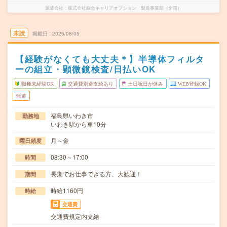
派遣会社
株式会社綜合キャリアオプション 製造事業部（全国）
未読
掲載日
2026/08/05
【経験がなくても大丈夫＊】半導体フィルタ
ーの組立・顕微鏡検査/日払いOK
職種未経験OK
交通費別途支給あり
土日祝日が休み
WEB登録OK
派遣
福島県いわき市
勤務地
いわき駅から車10分
月～金
曜日頻度
08:30～17:00
時間
長期でお仕事できる方、大歓迎！
期間
時給1160円
時給
交通費
交通費規定内支給