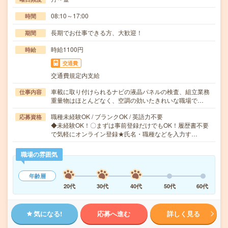
08:10～17:00
時間
長期でお仕事できる方、大歓迎！
期間
時給1100円
時給
交通費
交通費規定内支給
車載に取り付けられるナビの液晶パネルの検査、組立業務
仕事内容
重量物はほとんどなく、空調の効いたきれいな職場で…
職種未経験OK / ブランクOK / 英語力不要
応募資格
◆未経験OK！〇まずは事前登録だけでもOK！履歴書不要
で気軽にオンライン登録★氏名・職種などを入力す…
職場の雰囲気
年齢層
20代
30代
40代
50代
60代
気になる!
応募へ進む
詳しく見る