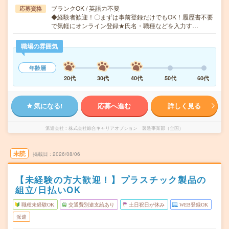
ブランクOK / 英語力不要
応募資格
◆経験者歓迎！〇まずは事前登録だけでもOK！履歴書不要
で気軽にオンライン登録★氏名・職種などを入力す…
職場の雰囲気
年齢層
20代
30代
40代
50代
60代
気になる!
応募へ進む
詳しく見る
派遣会社
株式会社綜合キャリアオプション 製造事業部（全国）
未読
掲載日
2026/08/06
【未経験の方大歓迎！】プラスチック製品の
組立/日払いOK
職種未経験OK
交通費別途支給あり
土日祝日が休み
WEB登録OK
派遣