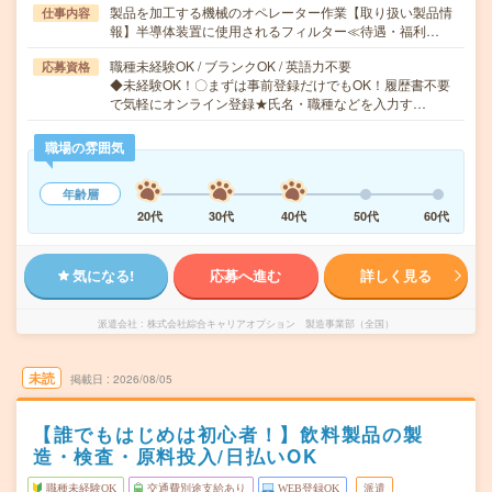
製品を加工する機械のオペレーター作業【取り扱い製品情
仕事内容
報】半導体装置に使用されるフィルター≪待遇・福利…
職種未経験OK / ブランクOK / 英語力不要
応募資格
◆未経験OK！〇まずは事前登録だけでもOK！履歴書不要
で気軽にオンライン登録★氏名・職種などを入力す…
職場の雰囲気
年齢層
20代
30代
40代
50代
60代
気になる!
応募へ進む
詳しく見る
派遣会社
株式会社綜合キャリアオプション 製造事業部（全国）
未読
掲載日
2026/08/05
【誰でもはじめは初心者！】飲料製品の製
造・検査・原料投入/日払いOK
職種未経験OK
交通費別途支給あり
WEB登録OK
派遣