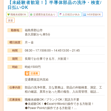
【未経験者歓迎！】半導体部品の洗浄・検査/
日払いOK
職種未経験OK
交通費別途支給あり
土日祝日が休み
WEB登録OK
派遣
福島県郡山市
勤務地
喜久田駅から車5分
月～金
曜日頻度
08:30～17:1506:00～14:4513:00～21:45
時間
長期でお仕事できる方、大歓迎！
期間
時給1500円
時給
交通費
交通費規定内支給
部品の洗浄作業。主な業務は、部品の外観検査、測定、工
仕事内容
程の確認、異常があった際の報告、入出荷管理、箱詰…
職種未経験OK / ブランクOK / 英語力不要
応募資格
◆未経験OK！◆ExcelやWordの操作できる方歓迎！
◆Power Pointの操作できる方歓迎！…