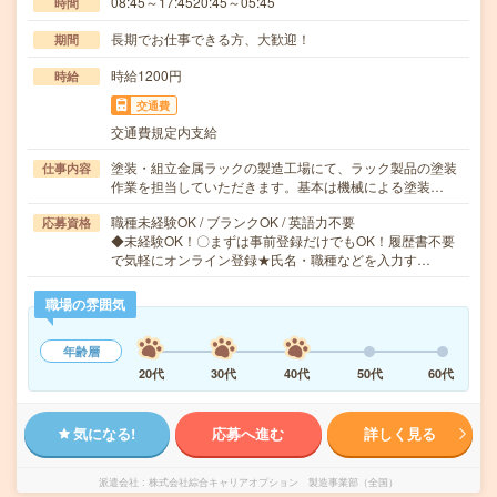
08:45～17:4520:45～05:45
時間
長期でお仕事できる方、大歓迎！
期間
時給1200円
時給
交通費
交通費規定内支給
塗装・組立金属ラックの製造工場にて、ラック製品の塗装
仕事内容
作業を担当していただきます。基本は機械による塗装…
職種未経験OK / ブランクOK / 英語力不要
応募資格
◆未経験OK！〇まずは事前登録だけでもOK！履歴書不要
で気軽にオンライン登録★氏名・職種などを入力す…
職場の雰囲気
年齢層
20代
30代
40代
50代
60代
気になる!
応募へ進む
詳しく見る
派遣会社
株式会社綜合キャリアオプション 製造事業部（全国）