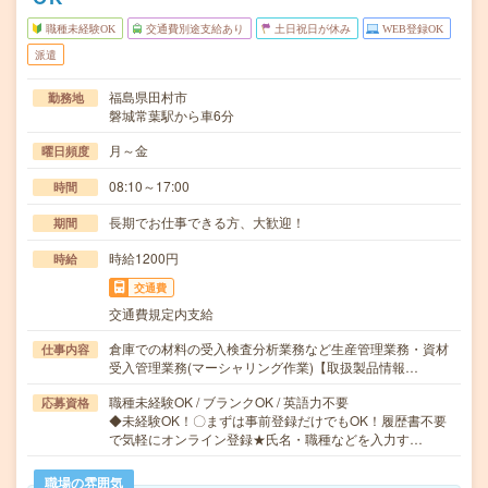
職種未経験OK
交通費別途支給あり
土日祝日が休み
WEB登録OK
派遣
福島県田村市
勤務地
磐城常葉駅から車6分
月～金
曜日頻度
08:10～17:00
時間
長期でお仕事できる方、大歓迎！
期間
時給1200円
時給
交通費
交通費規定内支給
倉庫での材料の受入検査分析業務など生産管理業務・資材
仕事内容
受入管理業務(マーシャリング作業)【取扱製品情報…
職種未経験OK / ブランクOK / 英語力不要
応募資格
◆未経験OK！〇まずは事前登録だけでもOK！履歴書不要
で気軽にオンライン登録★氏名・職種などを入力す…
職場の雰囲気