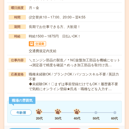
月～金
曜日頻度
(2交替)8:10～17:00、20:00～翌4:55
時間
長期でお仕事できる方、大歓迎！
期間
時給1500～1875円 日払いOK！
時給
交通費
交通費規定内支給
＼エンジン部品の製造／＊NC旋盤加工部品を機械にセット
仕事内容
→測定器で精度を確認＊めっき加工部品を取付け洗…
職種未経験OK / ブランクOK / パソコンスキル不要 / 英語力
応募資格
不要
◆未経験OK！〇まずは事前登録だけでもOK！履歴書不要
で気軽にオンライン登録★氏名・職種などを入力す…
職場の雰囲気
年齢層
20代
30代
40代
50代
60代