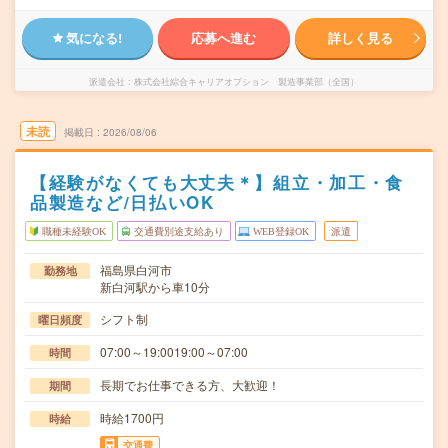
気になる!
応募へ進む
詳しく見る
派遣会社
株式会社綜合キャリアオプション 製造事業部（全国）
未読
掲載日
2026/08/06
【経験がなくても大丈夫＊】組立・加工・食
品製造など/日払いOK
職種未経験OK
交通費別途支給あり
WEB登録OK
派遣
福島県白河市
勤務地
新白河駅から車10分
シフト制
曜日頻度
07:00～19:0019:00～07:00
時間
長期でお仕事できる方、大歓迎！
期間
時給1700円
時給
交通費