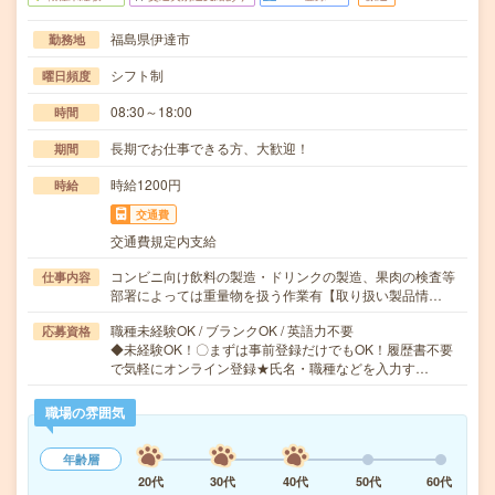
福島県伊達市
勤務地
シフト制
曜日頻度
08:30～18:00
時間
長期でお仕事できる方、大歓迎！
期間
時給1200円
時給
交通費
交通費規定内支給
コンビニ向け飲料の製造・ドリンクの製造、果肉の検査等
仕事内容
部署によっては重量物を扱う作業有【取り扱い製品情…
職種未経験OK / ブランクOK / 英語力不要
応募資格
◆未経験OK！〇まずは事前登録だけでもOK！履歴書不要
で気軽にオンライン登録★氏名・職種などを入力す…
職場の雰囲気
年齢層
20代
30代
40代
50代
60代