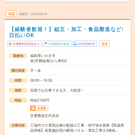
未読
掲載日
2026/08/06
【経験者歓迎！】組立・加工・食品製造など/
日払いOK
交通費別途支給あり
土日祝日が休み
WEB登録OK
派遣
福島県いわき市
勤務地
泉(常磐線)駅から車9分
月～金
曜日頻度
08:00～16:30
時間
長期でお仕事できる方、大歓迎！
期間
時給2100円
時給
交通費
交通費規定内支給
工場内での電気設備や配線の工事・保守保全業務【取扱商
仕事内容
品情報】産業施設用の断熱パネル・電気工事士2種免…