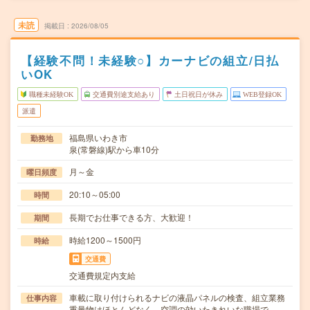
未読
掲載日
2026/08/05
【経験不問！未経験○】カーナビの組立/日払
いOK
職種未経験OK
交通費別途支給あり
土日祝日が休み
WEB登録OK
派遣
福島県いわき市
勤務地
泉(常磐線)駅から車10分
月～金
曜日頻度
20:10～05:00
時間
長期でお仕事できる方、大歓迎！
期間
時給1200～1500円
時給
交通費
交通費規定内支給
車載に取り付けられるナビの液晶パネルの検査、組立業務
仕事内容
重量物はほとんどなく、空調の効いたきれいな職場で…