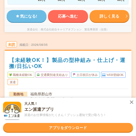
気になる!
応募へ進む
詳しく見る
派遣会社
株式会社綜合キャリアオプション 製造事業部（全国）
未読
掲載日
2026/08/05
【未経験OK！】製品の型枠組み・仕上げ・運
搬/日払いOK
職種未経験OK
交通費別途支給あり
土日祝日が休み
WEB登録OK
派遣
福島県郡山市
勤務地
郡山(福島県)駅から車26分
大人気！
エン派遣アプリ
月～金
曜日頻度
派遣のお仕事情報がたくさん！プッシュ通知で受け取ろう！
08:00～17:00
時間
アプリをダウンロード
長期でお仕事できる方、大歓迎！
期間