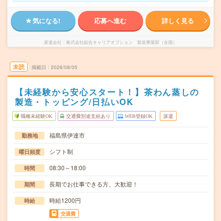
気になる!
応募へ進む
詳しく見る
派遣会社
株式会社綜合キャリアオプション 製造事業部（全国）
未読
掲載日
2026/08/05
【未経験から安心スタート！】茶わん蒸しの
製造・トッピング/日払いOK
職種未経験OK
交通費別途支給あり
WEB登録OK
派遣
福島県伊達市
勤務地
シフト制
曜日頻度
08:30～18:00
時間
長期でお仕事できる方、大歓迎！
期間
時給1200円
時給
交通費