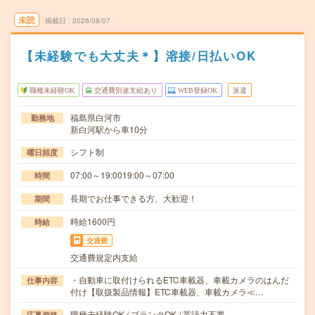
未読
掲載日
2026/08/07
【未経験でも大丈夫＊】溶接/日払いOK
職種未経験OK
交通費別途支給あり
WEB登録OK
派遣
福島県白河市
勤務地
新白河駅から車10分
シフト制
曜日頻度
07:00～19:0019:00～07:00
時間
長期でお仕事できる方、大歓迎！
期間
時給1600円
時給
交通費
交通費規定内支給
・自動車に取付けられるETC車載器、車載カメラのはんだ
仕事内容
付け【取扱製品情報】ETC車載器、車載カメラ≪…
職種未経験OK / ブランクOK / 英語力不要
応募資格