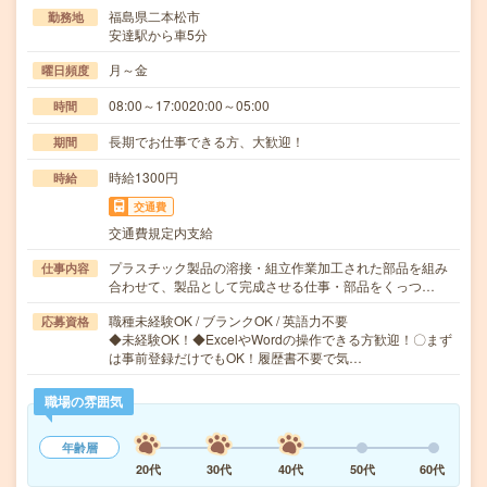
福島県二本松市
勤務地
安達駅から車5分
月～金
曜日頻度
08:00～17:0020:00～05:00
時間
長期でお仕事できる方、大歓迎！
期間
時給1300円
時給
交通費
交通費規定内支給
プラスチック製品の溶接・組立作業加工された部品を組み
仕事内容
合わせて、製品として完成させる仕事・部品をくっつ…
職種未経験OK / ブランクOK / 英語力不要
応募資格
◆未経験OK！◆ExcelやWordの操作できる方歓迎！〇まず
は事前登録だけでもOK！履歴書不要で気…
職場の雰囲気
年齢層
20代
30代
40代
50代
60代