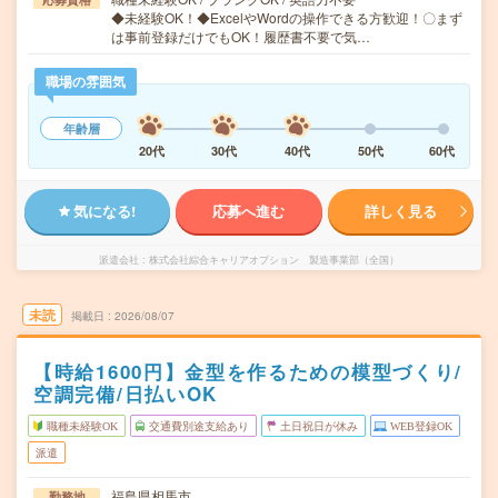
◆未経験OK！◆ExcelやWordの操作できる方歓迎！〇まず
は事前登録だけでもOK！履歴書不要で気…
職場の雰囲気
年齢層
20代
30代
40代
50代
60代
気になる!
応募へ進む
詳しく見る
派遣会社
株式会社綜合キャリアオプション 製造事業部（全国）
未読
掲載日
2026/08/07
【時給1600円】金型を作るための模型づくり/
空調完備/日払いOK
職種未経験OK
交通費別途支給あり
土日祝日が休み
WEB登録OK
派遣
福島県相馬市
勤務地