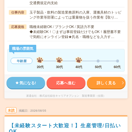
交通費規定内支給
玉子製品・飲料の製造業務原料の入庫、運搬具材のトッピ
仕事内容
ング作業等部署によっては重量物を扱う作業有【取り…
職種未経験OK / ブランクOK / 英語力不要
応募資格
◆未経験OK！〇まずは事前登録だけでもOK！履歴書不要
で気軽にオンライン登録★氏名・職種などを入力す…
職場の雰囲気
年齢層
20代
30代
40代
50代
60代
気になる!
応募へ進む
詳しく見る
派遣会社
株式会社綜合キャリアオプション 製造事業部（全国）
未読
掲載日
2026/08/05
【未経験スタート大歓迎！】生産管理/日払い
OK