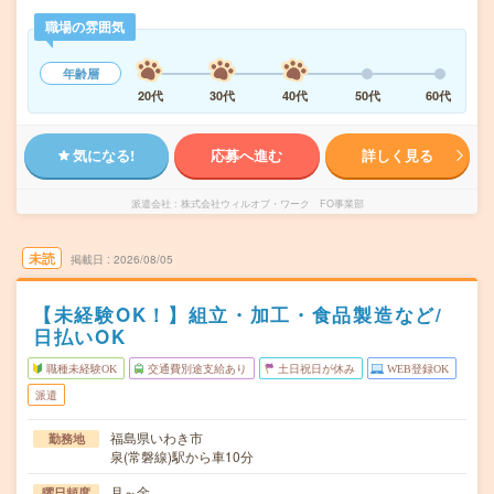
職場の雰囲気
年齢層
20代
30代
40代
50代
60代
気になる!
応募へ進む
詳しく見る
派遣会社
株式会社ウィルオブ・ワーク FO事業部
未読
掲載日
2026/08/05
【未経験OK！】組立・加工・食品製造など/
日払いOK
職種未経験OK
交通費別途支給あり
土日祝日が休み
WEB登録OK
派遣
福島県いわき市
勤務地
泉(常磐線)駅から車10分
月～金
曜日頻度