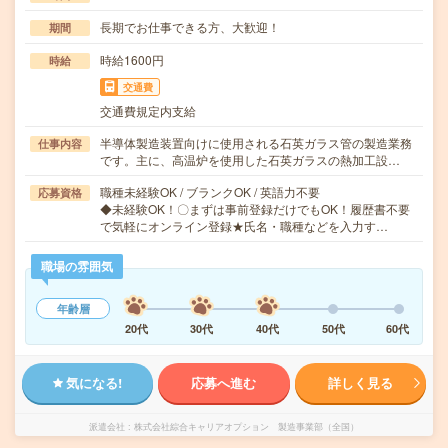
長期でお仕事できる方、大歓迎！
期間
時給1600円
時給
交通費
交通費規定内支給
半導体製造装置向けに使用される石英ガラス管の製造業務
仕事内容
です。主に、高温炉を使用した石英ガラスの熱加工設…
職種未経験OK / ブランクOK / 英語力不要
応募資格
◆未経験OK！〇まずは事前登録だけでもOK！履歴書不要
で気軽にオンライン登録★氏名・職種などを入力す…
職場の雰囲気
年齢層
20代
30代
40代
50代
60代
気になる!
応募へ進む
詳しく見る
派遣会社
株式会社綜合キャリアオプション 製造事業部（全国）