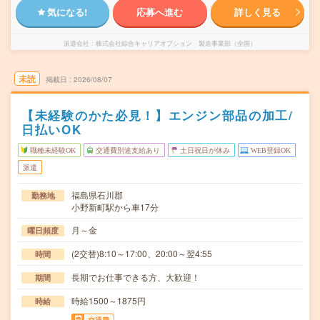
気になる!
応募へ進む
詳しく見る
派遣会社
株式会社綜合キャリアオプション 製造事業部（全国）
未読
掲載日
2026/08/07
【未経験のかた必見！】エンジン部品の加工/
日払いOK
職種未経験OK
交通費別途支給あり
土日祝日が休み
WEB登録OK
派遣
福島県石川郡
勤務地
小野新町駅から車17分
月～金
曜日頻度
(2交替)8:10～17:00、20:00～翌4:55
時間
長期でお仕事できる方、大歓迎！
期間
時給1500～1875円
時給