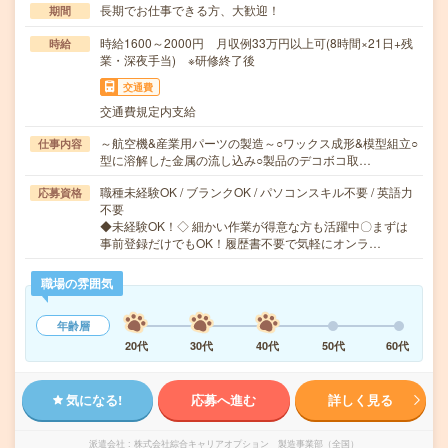
長期でお仕事できる方、大歓迎！
期間
時給1600～2000円 月収例33万円以上可(8時間×21日+残
時給
業・深夜手当) ※研修終了後
交通費
交通費規定内支給
～航空機&産業用パーツの製造～○ワックス成形&模型組立○
仕事内容
型に溶解した金属の流し込み○製品のデコボコ取…
職種未経験OK / ブランクOK / パソコンスキル不要 / 英語力
応募資格
不要
◆未経験OK！◇ 細かい作業が得意な方も活躍中〇まずは
事前登録だけでもOK！履歴書不要で気軽にオンラ…
職場の雰囲気
年齢層
20代
30代
40代
50代
60代
気になる!
応募へ進む
詳しく見る
派遣会社
株式会社綜合キャリアオプション 製造事業部（全国）