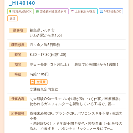
_H140140
職種未経験OK
交通費別途支給あり
土日祝日が休み
WEB登録OK
派遣
福島県いわき市
勤務地
いわき駅から車15分
月～金／週5日勤務
曜日頻度
8:30～17:30(休憩1:30)
時間
即日～長期（3ヶ月以上） 最短で応募開始から1週間！
期間
時給1105円
時給
交通費
交通費規定内支給
＼未経験OK○一生モノの技術が身につく仕事／医療機器に
仕事内容
使われるガスフィルターを製造している工場で、部…
職種未経験OK / ブランクOK / パソコンスキル不要 / 英語力
応募資格
不要
＜未経験OK！＞＃学歴不問＃髪色・髪型自由！○応募後の
流れ「応募する」ボタンをクリック↓メールにてw…