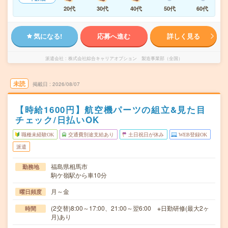
20代
30代
40代
50代
60代
気になる!
応募へ進む
詳しく見る
派遣会社
株式会社綜合キャリアオプション 製造事業部（全国）
未読
掲載日
2026/08/07
【時給1600円】航空機パーツの組立&見た目
チェック/日払いOK
職種未経験OK
交通費別途支給あり
土日祝日が休み
WEB登録OK
派遣
福島県相馬市
勤務地
駒ケ嶺駅から車10分
月～金
曜日頻度
(2交替)8:00～17:00、21:00～翌6:00 ※日勤研修(最大2ヶ
時間
月)あり