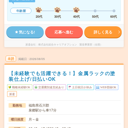
年齢層
20代
30代
40代
50代
60代
気になる!
応募へ進む
詳しく見る
派遣会社
株式会社綜合キャリアオプション 製造事業部（全国）
未読
掲載日
2026/08/05
【未経験でも活躍できる！】金属ラックの塗
装仕上げ/日払いOK
職種未経験OK
交通費別途支給あり
土日祝日が休み
WEB登録OK
派遣
福島県石川郡
勤務地
泉郷駅から車17分
月～金
曜日頻度