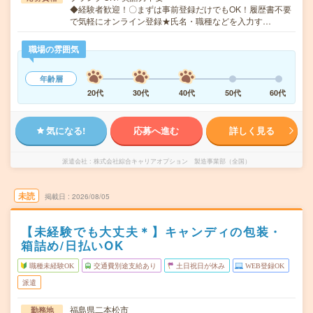
◆経験者歓迎！〇まずは事前登録だけでもOK！履歴書不要
で気軽にオンライン登録★氏名・職種などを入力す…
職場の雰囲気
年齢層
20代
30代
40代
50代
60代
気になる!
応募へ進む
詳しく見る
派遣会社
株式会社綜合キャリアオプション 製造事業部（全国）
未読
掲載日
2026/08/05
【未経験でも大丈夫＊】キャンディの包装・
箱詰め/日払いOK
職種未経験OK
交通費別途支給あり
土日祝日が休み
WEB登録OK
派遣
福島県二本松市
勤務地