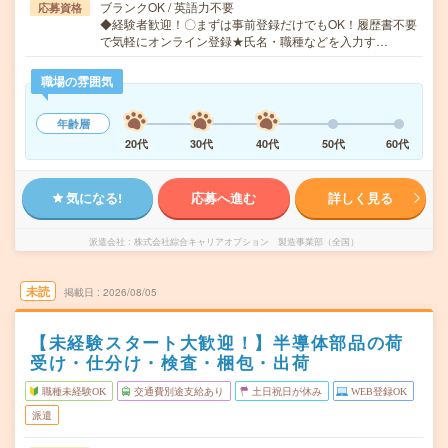
ブランクOK / 英語力不要
応募資格
◆経験者歓迎！〇まずは事前登録だけでもOK！履歴書不要
で気軽にオンライン登録★氏名・職種などを入力す…
職場の雰囲気
年齢層
20代
30代
40代
50代
60代
気になる!
応募へ進む
詳しく見る
派遣会社
株式会社綜合キャリアオプション 製造事業部（全国）
未読
掲載日
2026/08/05
【未経験スタート大歓迎！】半導体部品の荷
受け・仕分け・検査・梱包・出荷
職種未経験OK
交通費別途支給あり
土日祝日が休み
WEB登録OK
派遣