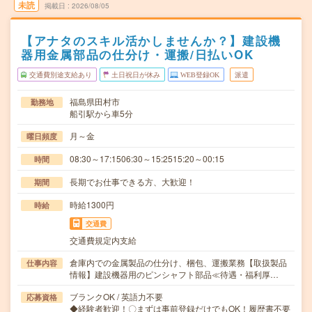
未読
掲載日
2026/08/05
【アナタのスキル活かしませんか？】建設機
器用金属部品の仕分け・運搬/日払いOK
交通費別途支給あり
土日祝日が休み
WEB登録OK
派遣
福島県田村市
勤務地
船引駅から車5分
月～金
曜日頻度
08:30～17:1506:30～15:2515:20～00:15
時間
長期でお仕事できる方、大歓迎！
期間
時給1300円
時給
交通費
交通費規定内支給
倉庫内での金属製品の仕分け、梱包、運搬業務【取扱製品
仕事内容
情報】建設機器用のピンシャフト部品≪待遇・福利厚…
ブランクOK / 英語力不要
応募資格
◆経験者歓迎！〇まずは事前登録だけでもOK！履歴書不要