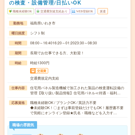
の検査・設備管理/日払いOK
職種未経験OK
交通費別途支給あり
WEB登録OK
派遣
福島県いわき市
勤務地
シフト制
曜日頻度
08:00～16:4016:20～01:2023:30～08:30
時間
長期でお仕事できる方、大歓迎！
期間
時給1300円
時給
交通費
交通費規定内支給
住宅用パネル製造機械で加工された製品の検査運転設備の
仕事内容
管理【取り扱い製品情報】住宅用パネル≪待遇・福利…
職種未経験OK / ブランクOK / 英語力不要
応募資格
◆未経験OK！〇まずは事前登録だけでもOK！履歴書不要
で気軽にオンライン登録★氏名・職種などを入力す…
職場の雰囲気