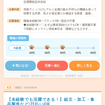
交通費規定内支給
溶接でくっつけたアルミ金属の板を手持ちの機械を使って
仕事内容
研磨する作業、長さが規定通りか確認する検査、緩衝…
職種未経験OK / ブランクOK / 英語力不要
応募資格
◆未経験OK！〇まずは事前登録だけでもOK！履歴書不要
で気軽にオンライン登録★氏名・職種などを入力す…
職場の雰囲気
年齢層
20代
30代
40代
50代
60代
気になる!
応募へ進む
詳しく見る
派遣会社
株式会社綜合キャリアオプション 製造事業部（全国）
未読
掲載日
2026/08/06
【未経験でも活躍できる！】組立・加工・食
品製造など/日払いOK