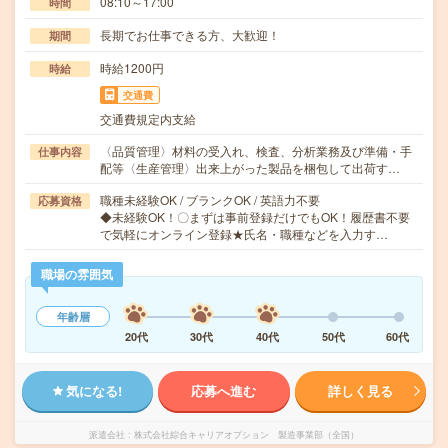
08:10～17:00
時間
長期でお仕事できる方、大歓迎！
期間
時給1200円
時給
交通費
交通費規定内支給
〈品質管理〉材料の受入れ、検査、分析業務及び準備・手
仕事内容
配等〈生産管理〉出来上がった製品を梱包して出荷す…
職種未経験OK / ブランクOK / 英語力不要
応募資格
◆未経験OK！〇まずは事前登録だけでもOK！履歴書不要
で気軽にオンライン登録★氏名・職種などを入力す…
職場の雰囲気
年齢層
20代
30代
40代
50代
60代
気になる!
応募へ進む
詳しく見る
派遣会社
株式会社綜合キャリアオプション 製造事業部（全国）