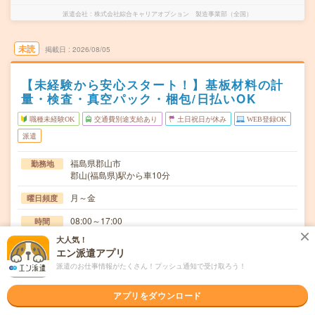
派遣会社
株式会社綜合キャリアオプション 製造事業部（全国）
未読
掲載日
2026/08/05
【未経験から安心スタート！】基板材料の計
量・検査・真空パック・梱包/日払いOK
職種未経験OK
交通費別途支給あり
土日祝日が休み
WEB登録OK
派遣
福島県郡山市
勤務地
郡山(福島県)駅から車10分
月～金
曜日頻度
08:00～17:00
時間
大人気！
長期でお仕事できる方、大歓迎！
期間
エン派遣アプリ
派遣のお仕事情報がたくさん！プッシュ通知で受け取ろう！
時給1130円
時給
交通費
アプリをダウンロード
交通費規定内支給