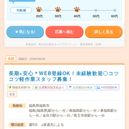
年齢層
20代
30代
40代
50代
60代
気になる!
応募へ進む
詳しく見る
派遣会社
株式会社綜合キャリアオプション 製造事業部（全国）
未読
掲載日
2026/08/06
長期×安心＊WEB登録OK！未経験歓迎〇コツ
コツ軽作業スタッフ募集！
職種未経験OK
交通費別途支給あり
土日祝日が休み
WEB登録OK
派遣
福島県福島市
勤務地
福島(福島県)駅から---分／南福島駅から---分／東福島駅か
ら---分／金谷川駅から---分／医王寺前駅から---分
週5日 ※派遣先による
曜日頻度