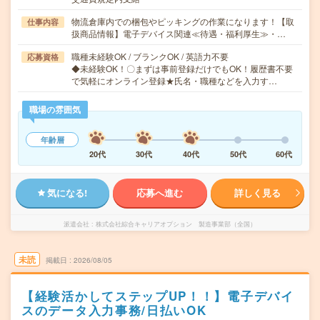
物流倉庫内での梱包やピッキングの作業になります！【取
仕事内容
扱商品情報】電子デバイス関連≪待遇・福利厚生≫・…
職種未経験OK / ブランクOK / 英語力不要
応募資格
◆未経験OK！〇まずは事前登録だけでもOK！履歴書不要
で気軽にオンライン登録★氏名・職種などを入力す…
職場の雰囲気
年齢層
20代
30代
40代
50代
60代
気になる!
応募へ進む
詳しく見る
派遣会社
株式会社綜合キャリアオプション 製造事業部（全国）
未読
掲載日
2026/08/05
【経験活かしてステップUP！！】電子デバイ
スのデータ入力事務/日払いOK