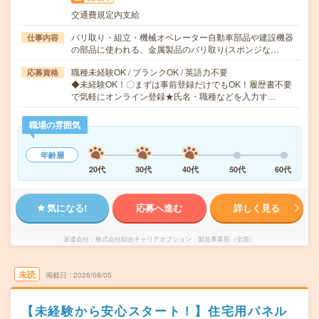
交通費規定内支給
バリ取り・組立・機械オペレーター自動車部品や建設機器
仕事内容
の部品に使われる、金属製品のバリ取り(スポンジな…
職種未経験OK / ブランクOK / 英語力不要
応募資格
◆未経験OK！〇まずは事前登録だけでもOK！履歴書不要
で気軽にオンライン登録★氏名・職種などを入力す…
職場の雰囲気
年齢層
20代
30代
40代
50代
60代
気になる!
応募へ進む
詳しく見る
派遣会社
株式会社綜合キャリアオプション 製造事業部（全国）
未読
掲載日
2026/08/05
【未経験から安心スタート！】住宅用パネル