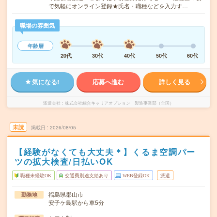
で気軽にオンライン登録★氏名・職種などを入力す…
職場の雰囲気
年齢層
20代
30代
40代
50代
60代
気になる!
応募へ進む
詳しく見る
派遣会社
株式会社綜合キャリアオプション 製造事業部（全国）
未読
掲載日
2026/08/05
【経験がなくても大丈夫＊】くるま空調パー
ツの拡大検査/日払いOK
職種未経験OK
交通費別途支給あり
WEB登録OK
派遣
福島県郡山市
勤務地
安子ケ島駅から車5分