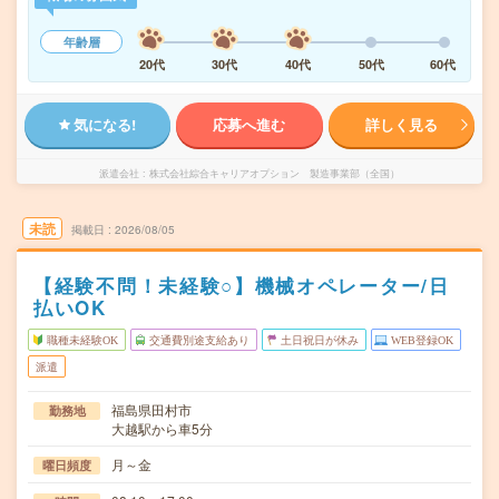
年齢層
20代
30代
40代
50代
60代
気になる!
応募へ進む
詳しく見る
派遣会社
株式会社綜合キャリアオプション 製造事業部（全国）
未読
掲載日
2026/08/05
【経験不問！未経験○】機械オペレーター/日
払いOK
職種未経験OK
交通費別途支給あり
土日祝日が休み
WEB登録OK
派遣
福島県田村市
勤務地
大越駅から車5分
月～金
曜日頻度