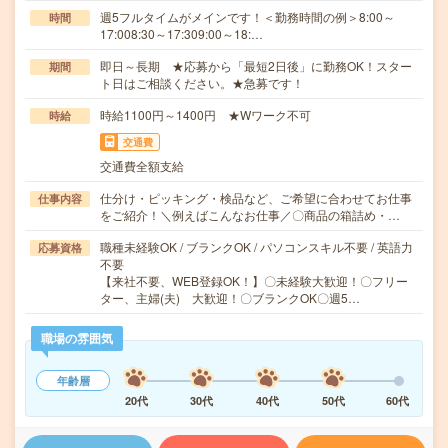
週5フルタイムがメインです！＜勤務時間の例＞8:00～
時間
17:008:30～17:309:00～18:…
即日～長期 ★応募から「最短2日後」に勤務OK！スター
期間
ト日はご相談ください。★急募です！
時給1100円～1400円 ★Wワーク不可
時給
交通費
交通費全額支給
仕分け・ピッキング・検品など、ご希望に合わせてお仕事
仕事内容
をご紹介！＼例えばこんなお仕事／〇商品の箱詰め・…
職種未経験OK / ブランクOK / パソコンスキル不要 / 英語力
応募資格
不要
【来社不要、WEB登録OK！】〇未経験大歓迎！〇フリー
ター、主婦(夫) 大歓迎！〇ブランクOK〇週5…
職場の雰囲気
年齢層
20代
30代
40代
50代
60代