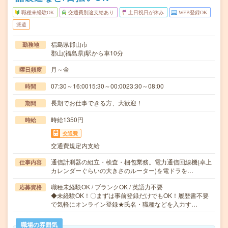
職種未経験OK
交通費別途支給あり
土日祝日が休み
WEB登録OK
派遣
福島県郡山市
勤務地
郡山(福島県)駅から車10分
月～金
曜日頻度
07:30～16:0015:30～00:0023:30～08:00
時間
長期でお仕事できる方、大歓迎！
期間
時給1350円
時給
交通費
交通費規定内支給
通信計測器の組立・検査・梱包業務。電力通信回線機(卓上
仕事内容
カレンダーぐらいの大きさのルーター)を電ドラを…
職種未経験OK / ブランクOK / 英語力不要
応募資格
◆未経験OK！〇まずは事前登録だけでもOK！履歴書不要
で気軽にオンライン登録★氏名・職種などを入力す…
職場の雰囲気