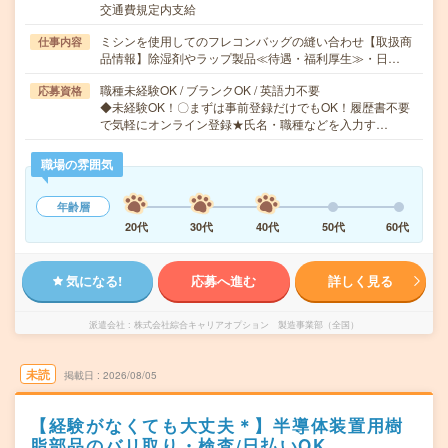
交通費規定内支給
ミシンを使用してのフレコンバッグの縫い合わせ【取扱商
仕事内容
品情報】除湿剤やラップ製品≪待遇・福利厚生≫・日…
職種未経験OK / ブランクOK / 英語力不要
応募資格
◆未経験OK！〇まずは事前登録だけでもOK！履歴書不要
で気軽にオンライン登録★氏名・職種などを入力す…
職場の雰囲気
年齢層
20代
30代
40代
50代
60代
気になる!
応募へ進む
詳しく見る
派遣会社
株式会社綜合キャリアオプション 製造事業部（全国）
未読
掲載日
2026/08/05
【経験がなくても大丈夫＊】半導体装置用樹
脂部品のバリ取り・検査/日払いOK