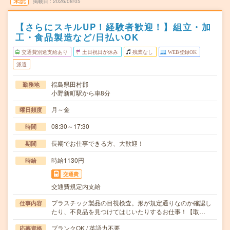
未読
掲載日
2026/08/05
【さらにスキルUP！経験者歓迎！】組立・加
工・食品製造など/日払いOK
交通費別途支給あり
土日祝日が休み
残業なし
WEB登録OK
派遣
福島県田村郡
勤務地
小野新町駅から車8分
月～金
曜日頻度
08:30～17:30
時間
長期でお仕事できる方、大歓迎！
期間
時給1130円
時給
交通費
交通費規定内支給
プラスチック製品の目視検査。形が規定通りなのか確認し
仕事内容
たり、不良品を見つけてはじいたりするお仕事！【取…
ブランクOK / 英語力不要
応募資格