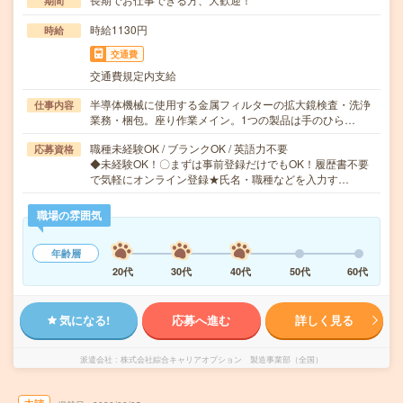
期間
時給1130円
時給
交通費
交通費規定内支給
半導体機械に使用する金属フィルターの拡大鏡検査・洗浄
仕事内容
業務・梱包。座り作業メイン。1つの製品は手のひら…
職種未経験OK / ブランクOK / 英語力不要
応募資格
◆未経験OK！〇まずは事前登録だけでもOK！履歴書不要
で気軽にオンライン登録★氏名・職種などを入力す…
職場の雰囲気
年齢層
20代
30代
40代
50代
60代
気になる!
応募へ進む
詳しく見る
派遣会社
株式会社綜合キャリアオプション 製造事業部（全国）