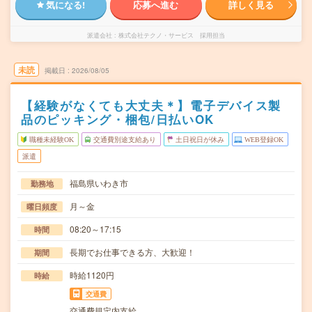
気になる!
応募へ進む
詳しく見る
派遣会社
株式会社テクノ・サービス 採用担当
未読
掲載日
2026/08/05
【経験がなくても大丈夫＊】電子デバイス製
品のピッキング・梱包/日払いOK
職種未経験OK
交通費別途支給あり
土日祝日が休み
WEB登録OK
派遣
福島県いわき市
勤務地
月～金
曜日頻度
08:20～17:15
時間
長期でお仕事できる方、大歓迎！
期間
時給1120円
時給
交通費
交通費規定内支給