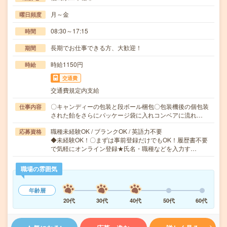
月～金
曜日頻度
08:30～17:15
時間
長期でお仕事できる方、大歓迎！
期間
時給1150円
時給
交通費
交通費規定内支給
〇キャンディーの包装と段ボール梱包〇包装機後の個包装
仕事内容
された飴をさらにパッケージ袋に入れコンベアに流れ…
職種未経験OK / ブランクOK / 英語力不要
応募資格
◆未経験OK！〇まずは事前登録だけでもOK！履歴書不要
で気軽にオンライン登録★氏名・職種などを入力す…
職場の雰囲気
年齢層
20代
30代
40代
50代
60代