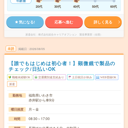
年齢層
20代
30代
40代
50代
60代
気になる!
応募へ進む
詳しく見る
派遣会社
株式会社綜合キャリアオプション 製造事業部（全国）
未読
掲載日
2026/08/05
【誰でもはじめは初心者！】顕微鏡で製品の
チェック/日払いOK
職種未経験OK
交通費別途支給あり
土日祝日が休み
WEB登録OK
派遣
福島県いわき市
勤務地
赤井駅から車9分
月～金
曜日頻度
08:30～17:00
時間
長期でお仕事できる方、大歓迎！