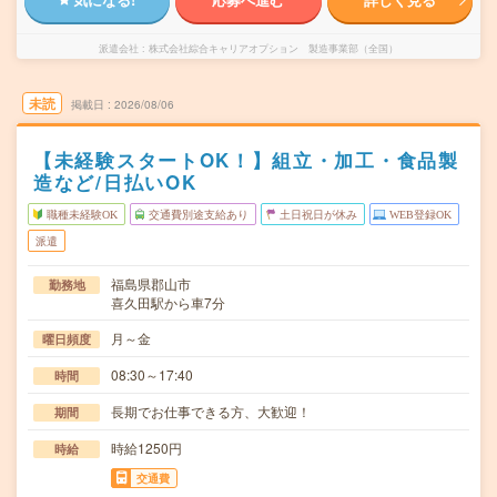
派遣会社
株式会社綜合キャリアオプション 製造事業部（全国）
未読
掲載日
2026/08/06
【未経験スタートOK！】組立・加工・食品製
造など/日払いOK
職種未経験OK
交通費別途支給あり
土日祝日が休み
WEB登録OK
派遣
福島県郡山市
勤務地
喜久田駅から車7分
月～金
曜日頻度
08:30～17:40
時間
長期でお仕事できる方、大歓迎！
期間
時給1250円
時給
交通費