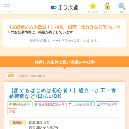
メニュー
気になる!
ログイン
検索
【未経験の方大歓迎！】梱包・出荷・仕分けなど/日払いO
K
のお仕事情報は、掲載が終了しています
掲載時の情報は、
ページ下部
からご覧いただけます。
お探しの条件に近い派遣のお仕事
未読
掲載日
2026/08/06
【誰でもはじめは初心者！】組立・加工・食
品製造など/日払いOK
職種未経験OK
交通費別途支給あり
土日祝日が休み
WEB登録OK
派遣
福島県郡山市
勤務地
喜久田駅から車7分