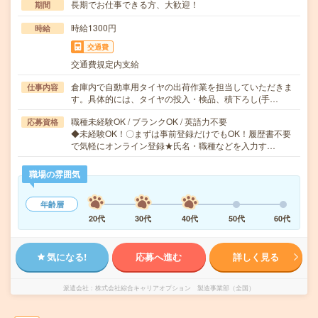
長期でお仕事できる方、大歓迎！
期間
時給1300円
時給
交通費
交通費規定内支給
倉庫内で自動車用タイヤの出荷作業を担当していただきま
仕事内容
す。具体的には、タイヤの投入・検品、積下ろし(手…
職種未経験OK / ブランクOK / 英語力不要
応募資格
◆未経験OK！〇まずは事前登録だけでもOK！履歴書不要
で気軽にオンライン登録★氏名・職種などを入力す…
職場の雰囲気
年齢層
20代
30代
40代
50代
60代
気になる!
応募へ進む
詳しく見る
派遣会社
株式会社綜合キャリアオプション 製造事業部（全国）