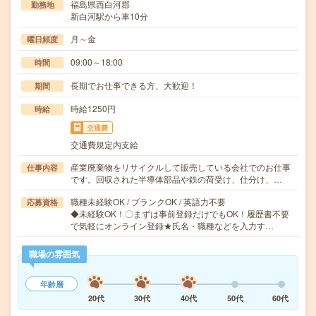
福島県西白河郡
勤務地
新白河駅から車10分
月～金
曜日頻度
09:00～18:00
時間
長期でお仕事できる方、大歓迎！
期間
時給1250円
時給
交通費
交通費規定内支給
産業廃棄物をリサイクルして販売している会社でのお仕事
仕事内容
です。回収された半導体部品や鉄の荷受け、仕分け、…
職種未経験OK / ブランクOK / 英語力不要
応募資格
◆未経験OK！〇まずは事前登録だけでもOK！履歴書不要
で気軽にオンライン登録★氏名・職種などを入力す…
職場の雰囲気
年齢層
20代
30代
40代
50代
60代