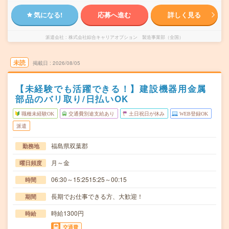
気になる!
応募へ進む
詳しく見る
派遣会社
株式会社綜合キャリアオプション 製造事業部（全国）
未読
掲載日
2026/08/05
【未経験でも活躍できる！】建設機器用金属
部品のバリ取り/日払いOK
職種未経験OK
交通費別途支給あり
土日祝日が休み
WEB登録OK
派遣
福島県双葉郡
勤務地
月～金
曜日頻度
06:30～15:2515:25～00:15
時間
長期でお仕事できる方、大歓迎！
期間
時給1300円
時給
交通費