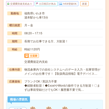
交通費別途支給あり
土日祝日が休み
WEB登録OK
派遣
福島県いわき市
勤務地
湯本駅から車13分
月～金
曜日頻度
08:20～17:15
時間
長期でお仕事できる方、大歓迎！
期間
時給1120円
時給
交通費
交通費規定内支給
物流倉庫内での自社システムへのデータ入力・在庫管理が
仕事内容
メインのお仕事です！【取扱商品情報】電子デバイス…
ブランクOK / 英語力不要
応募資格
◆経験者歓迎！◆ExcelやWordの操作できる方歓迎！〇ま
ずは事前登録だけでもOK！履歴書不要で気…
職場の雰囲気