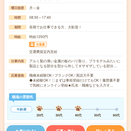
月～金
曜日頻度
08:30～17:40
時間
長期でお仕事できる方、大歓迎！
期間
時給1250円
時給
交通費
交通費規定内支給
アルミ製の薄い金属の板のバリ取り。プラモデルみたいに
仕事内容
製品となる部分を型から外してギザギザしている部分…
職種未経験OK / ブランクOK / 英語力不要
応募資格
◆未経験OK！〇まずは事前登録だけでもOK！履歴書不要
で気軽にオンライン登録★氏名・職種などを入力す…
職場の雰囲気
年齢層
20代
30代
40代
50代
60代
気になる!
応募へ進む
詳しく見る