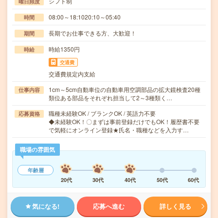
シフト制
曜日頻度
08:00～18:1020:10～05:40
時間
長期でお仕事できる方、大歓迎！
期間
時給1350円
時給
交通費
交通費規定内支給
1cm～5cm自動車位の自動車用空調部品の拡大鏡検査20種
仕事内容
類位ある部品をそれぞれ担当して2～3種類く…
職種未経験OK / ブランクOK / 英語力不要
応募資格
◆未経験OK！〇まずは事前登録だけでもOK！履歴書不要
で気軽にオンライン登録★氏名・職種などを入力す…
職場の雰囲気
年齢層
20代
30代
40代
50代
60代
気になる!
応募へ進む
詳しく見る