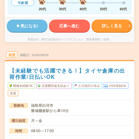
年齢層
20代
30代
40代
50代
60代
気になる!
応募へ進む
詳しく見る
派遣会社
株式会社綜合キャリアオプション 製造事業部（全国）
未読
掲載日
2026/08/05
【未経験でも活躍できる！】タイヤ倉庫の出
荷作業/日払いOK
職種未経験OK
交通費別途支給あり
土日祝日が休み
WEB登録OK
派遣
福島県白河市
勤務地
磐城棚倉駅から車10分
月～金
曜日頻度
08:00～17:00
時間