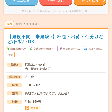
気になる!
応募へ進む
詳しく見る
派遣会社
株式会社綜合キャリアオプション 製造事業部（全国）
未読
掲載日
2026/08/05
【経験不問！未経験○】梱包・出荷・仕分けな
ど/日払いOK
職種未経験OK
交通費別途支給あり
土日祝日が休み
WEB登録OK
派遣
福島県いわき市
勤務地
赤井駅から徒歩6分
月～金
曜日頻度
08:00～16:50
時間
長期でお仕事できる方、大歓迎！
期間
時給1150円
時給
交通費