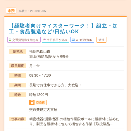
未読
掲載日
2026/08/05
【経験者向けマイスターワーク！】組立・加
工・食品製造など/日払いOK
交通費別途支給あり
土日祝日が休み
WEB登録OK
派遣
福島県郡山市
勤務地
郡山(福島県)駅から車8分
月～金
曜日頻度
08:30～17:30
時間
長期でお仕事できる方、大歓迎！
期間
時給1200円
時給
交通費
交通費規定内支給
精密機器(測量機器)の梱包作業段ボールに緩衝材に詰めた
仕事内容
り、製品を緩衝材に包んで梱包する作業【取扱製品…