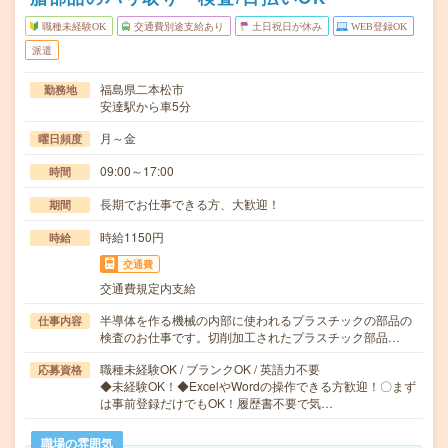
職種未経験OK
交通費別途支給あり
土日祝日が休み
WEB登録OK
派遣
福島県二本松市
勤務地
安達駅から車5分
月～金
曜日頻度
09:00～17:00
時間
長期でお仕事できる方、大歓迎！
期間
時給1150円
時給
交通費
交通費規定内支給
半導体を作る機械の内部に使われるプラスチックの部品の
仕事内容
検査のお仕事です。切削加工されたプラスチック部品…
職種未経験OK / ブランクOK / 英語力不要
応募資格
◆未経験OK！◆ExcelやWordの操作できる方歓迎！〇まず
は事前登録だけでもOK！履歴書不要で気…
職場の雰囲気