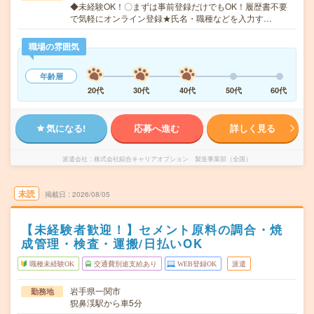
◆未経験OK！〇まずは事前登録だけでもOK！履歴書不要
で気軽にオンライン登録★氏名・職種などを入力す…
職場の雰囲気
年齢層
20代
30代
40代
50代
60代
気になる!
応募へ進む
詳しく見る
派遣会社
株式会社綜合キャリアオプション 製造事業部（全国）
未読
掲載日
2026/08/05
【未経験者歓迎！】セメント原料の調合・焼
成管理・検査・運搬/日払いOK
職種未経験OK
交通費別途支給あり
WEB登録OK
派遣
岩手県一関市
勤務地
猊鼻渓駅から車5分