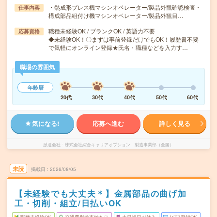
・熱成形プレス機マシンオペレーター/製品外観確認検査・
仕事内容
構成部品組付け機マシンオペレーター/製品外観目…
職種未経験OK / ブランクOK / 英語力不要
応募資格
◆未経験OK！〇まずは事前登録だけでもOK！履歴書不要
で気軽にオンライン登録★氏名・職種などを入力す…
職場の雰囲気
年齢層
20代
30代
40代
50代
60代
気になる!
応募へ進む
詳しく見る
派遣会社
株式会社綜合キャリアオプション 製造事業部（全国）
未読
掲載日
2026/08/05
【未経験でも大丈夫＊】金属部品の曲げ加
工・切削・組立/日払いOK