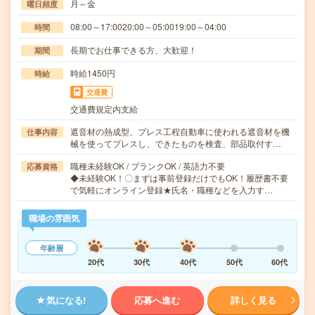
月～金
曜日頻度
08:00～17:0020:00～05:0019:00～04:00
時間
長期でお仕事できる方、大歓迎！
期間
時給1450円
時給
交通費
交通費規定内支給
遮音材の熱成型、プレス工程自動車に使われる遮音材を機
仕事内容
械を使ってプレスし、できたものを検査、部品取付す…
職種未経験OK / ブランクOK / 英語力不要
応募資格
◆未経験OK！〇まずは事前登録だけでもOK！履歴書不要
で気軽にオンライン登録★氏名・職種などを入力す…
職場の雰囲気
年齢層
20代
30代
40代
50代
60代
気になる!
応募へ進む
詳しく見る