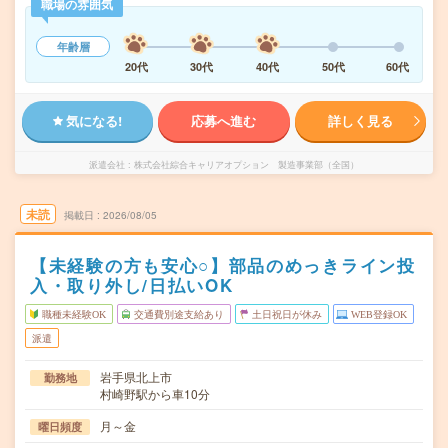
職場の雰囲気
年齢層
20代
30代
40代
50代
60代
気になる!
応募へ進む
詳しく見る
派遣会社
株式会社綜合キャリアオプション 製造事業部（全国）
未読
掲載日
2026/08/05
【未経験の方も安心○】部品のめっきライン投
入・取り外し/日払いOK
職種未経験OK
交通費別途支給あり
土日祝日が休み
WEB登録OK
派遣
岩手県北上市
勤務地
村崎野駅から車10分
月～金
曜日頻度