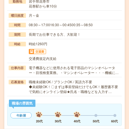
岩手県花巻市
勤務地
花巻駅から車10分
月～金
曜日頻度
08:30～17:0016:30～00:4500:35～08:50
時間
長期でお仕事できる方、大歓迎！
期間
時給1260円
時給
交通費
交通費規定内支給
電子機器などに使用される電子部品のマシンオペレータ
仕事内容
ー・目視検査業務。・マシンオペレーター・・・機械に…
職種未経験OK / ブランクOK / 英語力不要
応募資格
◆未経験OK！〇まずは事前登録だけでもOK！履歴書不要
で気軽にオンライン登録★氏名・職種などを入力す…
職場の雰囲気
年齢層
20代
30代
40代
50代
60代