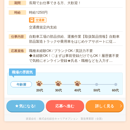
長期でお仕事できる方、大歓迎！
期間
時給1250円
時給
交通費
交通費規定内支給
自動車工場の部品供給、運搬作業【取扱製品情報】自動車
仕事内容
部品製造トラックや乗用車をはじめケアサポートに従…
職種未経験OK / ブランクOK / 英語力不要
応募資格
◆未経験OK！〇まずは事前登録だけでもOK！履歴書不要
で気軽にオンライン登録★氏名・職種などを入力す…
職場の雰囲気
年齢層
20代
30代
40代
50代
60代
気になる!
応募へ進む
詳しく見る
派遣会社
株式会社綜合キャリアオプション 製造事業部（全国）