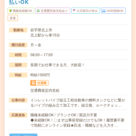
払いOK
職種未経験OK
交通費別途支給あり
土日祝日が休み
WEB登録OK
派遣
岩手県北上市
勤務地
北上駅から車15分
月～金
曜日頻度
08:00～17:00
時間
長期でお仕事できる方、大歓迎！
期間
時給1300円
時給
交通費
交通費規定内支給
インレットパイプ組立工程自動車の燃料タンクなどに繋が
仕事内容
るパイプの組み立て加工です。組立後、ルークチェッ…
職種未経験OK / ブランクOK / 英語力不要
応募資格
◆未経験OK！〇まずは事前登録だけでもOK！履歴書不要
で気軽にオンライン登録★氏名・職種などを入力す…