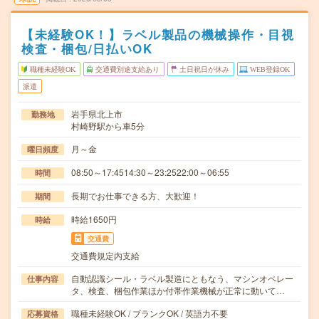
【未経験OK！】ラベル製品の機械操作・目視
検査・梱包/日払いOK
職種未経験OK
交通費別途支給あり
土日祝日が休み
WEB登録OK
派遣
岩手県北上市
勤務地
村崎野駅から車5分
月～金
曜日頻度
08:50～17:4514:30～23:2522:00～06:55
時間
長期でお仕事できる方、大歓迎！
期間
時給1650円
時給
交通費
交通費規定内支給
自動認識シール・ラベル製造にともなう、マシンオペレー
仕事内容
タ、検査、梱包作業ほか付帯作業機械が正常に動いて…
職種未経験OK / ブランクOK / 英語力不要
応募資格