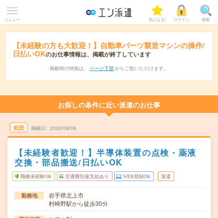
メニュー
気になる!
ログイン
検索
【未経験の方も大歓迎！】自動車パーツ製造マシンの操作/
日払いOK
のお仕事情報は、掲載が終了しています
掲載時の情報は、
ページ下部
からご覧いただけます。
お探しの条件に近い派遣のお仕事
未読
掲載日
2026/08/06
【未経験者歓迎！】半導体装置の点検・薬液
交換・部品搬送/日払いOK
職種未経験OK
交通費別途支給あり
WEB登録OK
派遣
岩手県北上市
勤務地
村崎野駅から徒歩30分