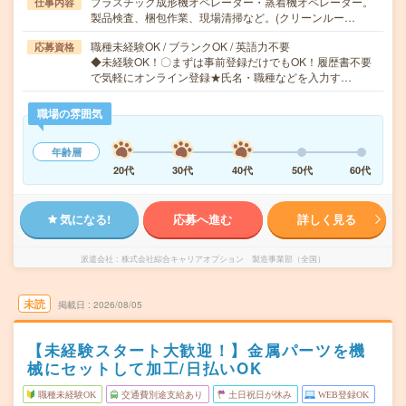
プラスチック成形機オペレーター・蒸着機オペレーター。
仕事内容
製品検査、梱包作業、現場清掃など。(クリーンルー…
職種未経験OK / ブランクOK / 英語力不要
応募資格
◆未経験OK！〇まずは事前登録だけでもOK！履歴書不要
で気軽にオンライン登録★氏名・職種などを入力す…
職場の雰囲気
年齢層
20代
30代
40代
50代
60代
気になる!
応募へ進む
詳しく見る
派遣会社
株式会社綜合キャリアオプション 製造事業部（全国）
未読
掲載日
2026/08/05
【未経験スタート大歓迎！】金属パーツを機
械にセットして加工/日払いOK
職種未経験OK
交通費別途支給あり
土日祝日が休み
WEB登録OK