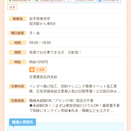
職種未経験OK
交通費別途支給あり
土日祝日が休み
WEB登録OK
派遣
岩手県奥州市
勤務地
前沢駅から車5分
月～金
曜日頻度
09:00～18:00
時間
長期でお仕事できる方、大歓迎！
期間
時給1250円
時給
交通費
交通費規定内支給
ベンダー曲げ加工、切削マシニング業務リベット加工業
仕事内容
務、正先溶接前組立業務人気の日勤専属！土日祝日休み…
職種未経験OK / ブランクOK / 英語力不要
応募資格
◆未経験OK！〇まずは事前登録だけでもOK！履歴書不要
で気軽にオンライン登録★氏名・職種などを入力す…
職場の雰囲気