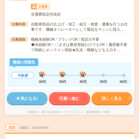
交通費
交通費規定内支給
自動車部品の仕上げ・加工・組立・検査・運搬を行うお仕
仕事内容
事です。機械オペレーターとして製品をマシンに投入…
職種未経験OK / ブランクOK / 英語力不要
応募資格
◆未経験OK！〇まずは事前登録だけでもOK！履歴書不要
で気軽にオンライン登録★氏名・職種などを入力す…
職場の雰囲気
年齢層
20代
30代
40代
50代
60代
気になる!
応募へ進む
詳しく見る
派遣会社
株式会社綜合キャリアオプション 製造事業部（全国）
未読
掲載日
2026/08/05