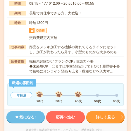
08:15～17:1012:00～20:5516:00～00:55
時間
長期でお仕事できる方、大歓迎！
期間
時給1300円
時給
交通費
交通費規定内支給
部品をメッキ加工する機械の流れてくるラインにセット
仕事内容
し、加工が終わったら外す。小型のものから大きめのも…
職種未経験OK / ブランクOK / 英語力不要
応募資格
◆未経験OK！〇まずは事前登録だけでもOK！履歴書不要
で気軽にオンライン登録★氏名・職種などを入力す…
職場の雰囲気
年齢層
20代
30代
40代
50代
60代
気になる!
応募へ進む
詳しく見る
派遣会社
株式会社綜合キャリアオプション 製造事業部（全国）