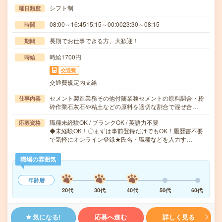
シフト制
曜日頻度
08:00～16:4515:15～00:0023:30～08:15
時間
長期でお仕事できる方、大歓迎！
期間
時給1700円
時給
交通費
交通費規定内支給
セメント製造業務その他付随業務セメントの原料調合・粉
仕事内容
砕作業石灰石や粘土などの原料を適切な割合で混ぜ合…
職種未経験OK / ブランクOK / 英語力不要
応募資格
◆未経験OK！〇まずは事前登録だけでもOK！履歴書不要
で気軽にオンライン登録★氏名・職種などを入力す…
職場の雰囲気
年齢層
20代
30代
40代
50代
60代
気になる!
応募へ進む
詳しく見る