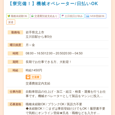
【寮完備！】機械オペレーター/日払いOK
職種未経験OK
交通費別途支給あり
土日祝日が休み
WEB登録OK
派遣
岩手県北上市
勤務地
立川目駅から車5分
月～金
曜日頻度
08:00～16:5012:00～20:5020:00～04:50
時間
長期でお仕事できる方、大歓迎！
期間
時給1450円
時給
交通費
交通費規定内支給
自動車部品の仕上げ・加工・組立・検査・運搬を行うお仕
仕事内容
事です。機械オペレーターとして製品をマシンに投入…
職種未経験OK / ブランクOK / 英語力不要
応募資格
◆未経験OK！〇まずは事前登録だけでもOK！履歴書不要
で気軽にオンライン登録★氏名・職種などを入力す…