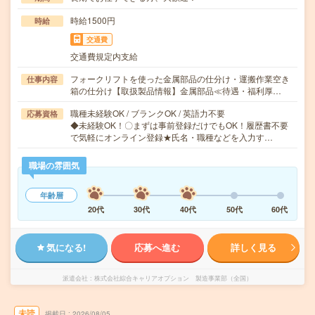
時給1500円
時給
交通費
交通費規定内支給
フォークリフトを使った金属部品の仕分け・運搬作業空き
仕事内容
箱の仕分け【取扱製品情報】金属部品≪待遇・福利厚…
職種未経験OK / ブランクOK / 英語力不要
応募資格
◆未経験OK！〇まずは事前登録だけでもOK！履歴書不要
で気軽にオンライン登録★氏名・職種などを入力す…
職場の雰囲気
年齢層
20代
30代
40代
50代
60代
気になる!
応募へ進む
詳しく見る
派遣会社
株式会社綜合キャリアオプション 製造事業部（全国）
未読
掲載日
2026/08/05