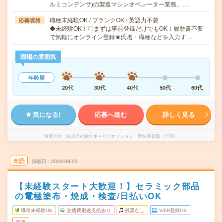
ルミコンデンサ)の製造マシンオペレーター業務。…
職種未経験OK / ブランクOK / 英語力不要
応募資格
◆未経験OK！〇まずは事前登録だけでもOK！履歴書不要
で気軽にオンライン登録★氏名・職種などを入力す…
職場の雰囲気
年齢層
20代
30代
40代
50代
60代
気になる!
応募へ進む
詳しく見る
派遣会社
株式会社綜合キャリアオプション 製造事業部（全国）
未読
掲載日
2026/08/05
【未経験スタート大歓迎！】セラミック部品
の電極塗布・焼成・検査/日払いOK
職種未経験OK
交通費別途支給あり
残業なし
WEB登録OK