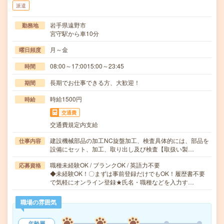
派遣
岩手県遠野市
勤務地
宮守駅から車10分
月～金
曜日頻度
08:00～17:0015:00～23:45
時間
長期でお仕事できる方、大歓迎！
期間
時給1500円
時給
交通費
交通費規定内支給
建設機械部品の加工NC旋盤加工、検査具体的には、部品を
仕事内容
設備にセット、加工、取り出し及び検査【取扱い製…
職種未経験OK / ブランクOK / 英語力不要
応募資格
◆未経験OK！〇まずは事前登録だけでもOK！履歴書不要
で気軽にオンライン登録★氏名・職種などを入力す…
職場の雰囲気
年齢層