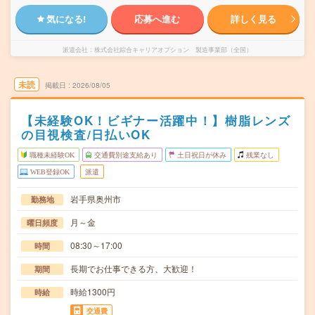
気になる!
応募へ進む
詳しく見る
派遣会社
株式会社綜合キャリアオプション 製造事業部（全国）
未読
掲載日
2026/08/05
【未経験OK！ビギナー活躍中！】樹脂レンズ
の目視検査/日払いOK
職種未経験OK
交通費別途支給あり
土日祝日が休み
残業なし
WEB登録OK
派遣
岩手県奥州市
勤務地
月～金
曜日頻度
08:30～17:00
時間
長期でお仕事できる方、大歓迎！
期間
時給1300円
時給
交通費