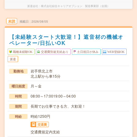
派遣会社
株式会社綜合キャリアオプション 製造事業部（全国）
未読
掲載日
2026/08/05
【未経験スタート大歓迎！】遮音材の機械オ
ペレーター/日払いOK
職種未経験OK
交通費別途支給あり
土日祝日が休み
WEB登録OK
派遣
岩手県北上市
勤務地
北上駅から車15分
月～金
曜日頻度
08:00～17:0019:00～04:00
時間
長期でお仕事できる方、大歓迎！
期間
時給1250円
時給
交通費
交通費規定内支給