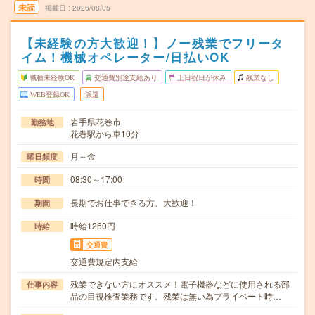
未読
掲載日
2026/08/05
【未経験の方大歓迎！】ノー残業でフリータ
イム！機械オペレーター/日払いOK
職種未経験OK
交通費別途支給あり
土日祝日が休み
残業なし
WEB登録OK
派遣
岩手県花巻市
勤務地
花巻駅から車10分
月～金
曜日頻度
08:30～17:00
時間
長期でお仕事できる方、大歓迎！
期間
時給1260円
時給
交通費
交通費規定内支給
残業できない方にオススメ！電子機器などに使用される部
仕事内容
品の目視検査業務です。残業は無い為プライベート時…