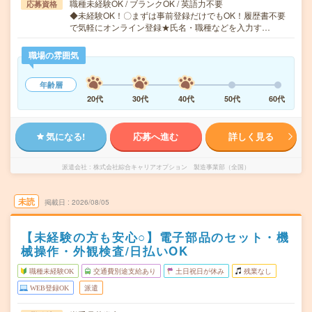
職種未経験OK / ブランクOK / 英語力不要
応募資格
◆未経験OK！〇まずは事前登録だけでもOK！履歴書不要
で気軽にオンライン登録★氏名・職種などを入力す…
職場の雰囲気
年齢層
20代
30代
40代
50代
60代
気になる!
応募へ進む
詳しく見る
派遣会社
株式会社綜合キャリアオプション 製造事業部（全国）
未読
掲載日
2026/08/05
【未経験の方も安心○】電子部品のセット・機
械操作・外観検査/日払いOK
職種未経験OK
交通費別途支給あり
土日祝日が休み
残業なし
WEB登録OK
派遣