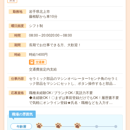
派遣
岩手県北上市
勤務地
藤根駅から車10分
シフト制
曜日頻度
08:00～20:0020:00～08:00
時間
長期でお仕事できる方、大歓迎！
期間
時給1400円
時給
交通費
交通費規定内支給
セラミック部品のマシンオペレーター1センチ角のセラミ
仕事内容
ック部品をマシンにセットし、ボタン操作すると部品…
職種未経験OK / ブランクOK / 英語力不要
応募資格
◆未経験OK！〇まずは事前登録だけでもOK！履歴書不要
で気軽にオンライン登録★氏名・職種などを入力す…
職場の雰囲気
年齢層