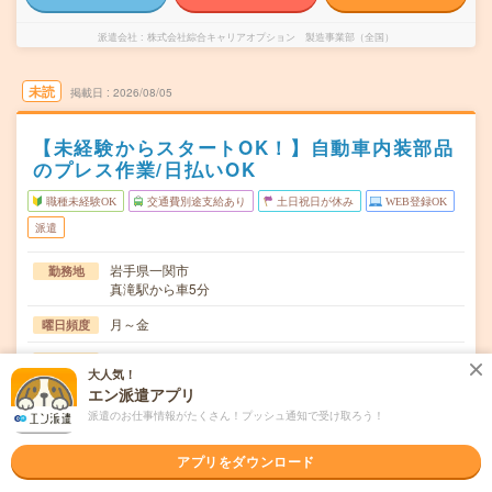
派遣会社
株式会社綜合キャリアオプション 製造事業部（全国）
未読
掲載日
2026/08/05
【未経験からスタートOK！】自動車内装部品
のプレス作業/日払いOK
職種未経験OK
交通費別途支給あり
土日祝日が休み
WEB登録OK
派遣
岩手県一関市
勤務地
真滝駅から車5分
月～金
曜日頻度
(2交替)8:00～16:55、20:25～翌5:20
時間
大人気！
エン派遣アプリ
長期でお仕事できる方、大歓迎！
期間
派遣のお仕事情報がたくさん！プッシュ通知で受け取ろう！
時給1400～1750円
時給
アプリをダウンロード
交通費
交通費規定内支給