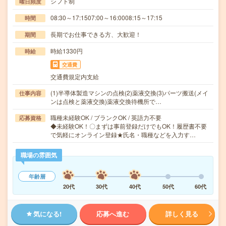
シフト制
曜日頻度
08:30～17:1507:00～16:0008:15～17:15
時間
長期でお仕事できる方、大歓迎！
期間
時給1330円
時給
交通費
交通費規定内支給
(1)半導体製造マシンの点検(2)薬液交換(3)パーツ搬送(メイ
仕事内容
ンは点検と薬液交換)薬液交換待機所で…
職種未経験OK / ブランクOK / 英語力不要
応募資格
◆未経験OK！〇まずは事前登録だけでもOK！履歴書不要
で気軽にオンライン登録★氏名・職種などを入力す…
職場の雰囲気
年齢層
20代
30代
40代
50代
60代
気になる!
応募へ進む
詳しく見る