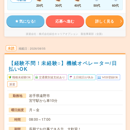
20代
30代
40代
50代
60代
気になる!
応募へ進む
詳しく見る
派遣会社
株式会社綜合キャリアオプション 製造事業部（全国）
未読
掲載日
2026/08/05
【経験不問！未経験○】機械オペレーター/日
払いOK
職種未経験OK
交通費別途支給あり
土日祝日が休み
WEB登録OK
派遣
岩手県遠野市
勤務地
宮守駅から車10分
月～金
曜日頻度
08:00～17:00
時間
長期でお仕事できる方、大歓迎！
期間