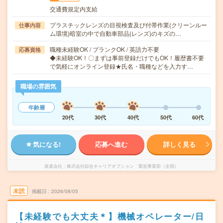
交通費規定内支給
プラスチックレンズの目視検査及び付帯作業(クリーンルー
仕事内容
ム環境)暗室の中で自動車部品(レンズ)のキズの…
職種未経験OK / ブランクOK / 英語力不要
応募資格
◆未経験OK！〇まずは事前登録だけでもOK！履歴書不要
で気軽にオンライン登録★氏名・職種などを入力す…
職場の雰囲気
年齢層
20代
30代
40代
50代
60代
気になる!
応募へ進む
詳しく見る
派遣会社
株式会社綜合キャリアオプション 製造事業部（全国）
未読
掲載日
2026/08/05
【未経験でも大丈夫＊】機械オペレーター/日