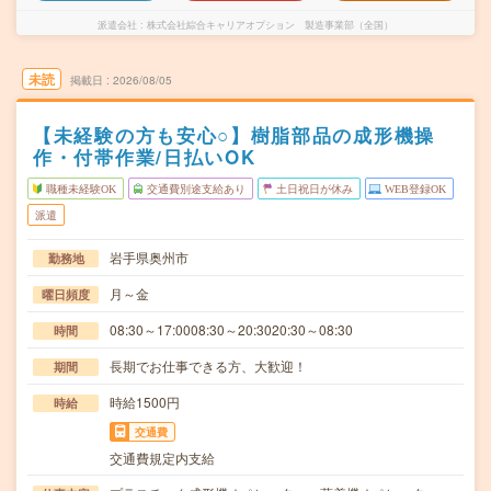
派遣会社
株式会社綜合キャリアオプション 製造事業部（全国）
未読
掲載日
2026/08/05
【未経験の方も安心○】樹脂部品の成形機操
作・付帯作業/日払いOK
職種未経験OK
交通費別途支給あり
土日祝日が休み
WEB登録OK
派遣
岩手県奥州市
勤務地
月～金
曜日頻度
08:30～17:0008:30～20:3020:30～08:30
時間
長期でお仕事できる方、大歓迎！
期間
時給1500円
時給
交通費
交通費規定内支給