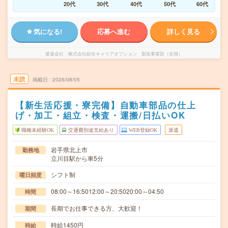
20代
30代
40代
50代
60代
気になる!
応募へ進む
詳しく見る
派遣会社
株式会社綜合キャリアオプション 製造事業部（全国）
未読
掲載日
2026/08/05
【新生活応援・寮完備】自動車部品の仕上
げ・加工・組立・検査・運搬/日払いOK
職種未経験OK
交通費別途支給あり
WEB登録OK
派遣
岩手県北上市
勤務地
立川目駅から車5分
シフト制
曜日頻度
08:00～16:5012:00～20:5020:00～04:50
時間
長期でお仕事できる方、大歓迎！
期間
時給1450円
時給