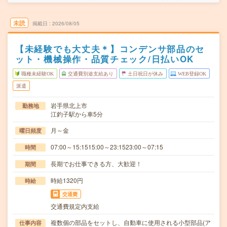
未読
掲載日
2026/08/05
【未経験でも大丈夫＊】コンデンサ部品のセ
ット・機械操作・品質チェック/日払いOK
職種未経験OK
交通費別途支給あり
土日祝日が休み
WEB登録OK
派遣
岩手県北上市
勤務地
江釣子駅から車5分
月～金
曜日頻度
07:00～15:1515:00～23:1523:00～07:15
時間
長期でお仕事できる方、大歓迎！
期間
時給1320円
時給
交通費
交通費規定内支給
複数個の部品をセットし、自動車に使用される小型部品(ア
仕事内容