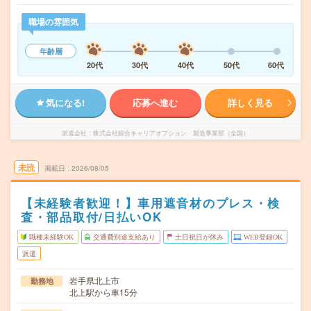
職場の雰囲気
年齢層
20代
30代
40代
50代
60代
気になる!
応募へ進む
詳しく見る
派遣会社
株式会社綜合キャリアオプション 製造事業部（全国）
未読
掲載日
2026/08/05
【未経験者歓迎！】車用遮音材のプレス・検
査・部品取付/日払いOK
職種未経験OK
交通費別途支給あり
土日祝日が休み
WEB登録OK
派遣
岩手県北上市
勤務地
北上駅から車15分