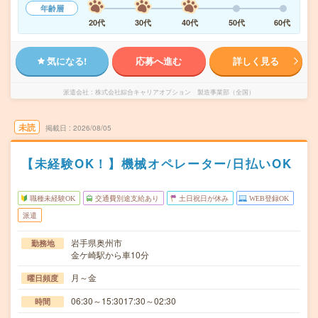
年齢層
20代
30代
40代
50代
60代
気になる!
応募へ進む
詳しく見る
派遣会社
株式会社綜合キャリアオプション 製造事業部（全国）
未読
掲載日
2026/08/05
【未経験OK！】機械オペレーター/日払いOK
職種未経験OK
交通費別途支給あり
土日祝日が休み
WEB登録OK
派遣
岩手県奥州市
勤務地
金ケ崎駅から車10分
月～金
曜日頻度
06:30～15:3017:30～02:30
時間