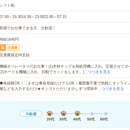
シフト制
07:00～15:3014:30～23:0022:45～07:15
長期でお仕事できる方、大歓迎！
時給1640円
交通費
交通費規定内支給
機械オペレーターのお仕事！(1)木材チップを熱処理機に入れ、圧着させてボ
(2)ボードを機械に入れ、自動でカットをします。(…
つづきを見る
◆未経験OK！〇まずは事前登録だけでもOK！履歴書不要で気軽にオンライ
種などを入力するだけ★オシゴトただいま少しずつ増加中…
つづきを見る
年齢層
20代
30代
40代
50代
60代