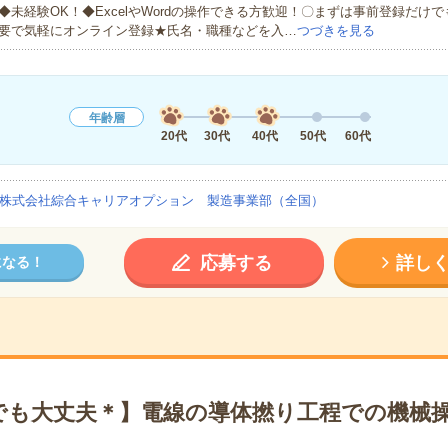
◆未経験OK！◆ExcelやWordの操作できる方歓迎！〇まずは事前登録だけ
要で気軽にオンライン登録★氏名・職種などを入…
つづきを見る
年齢層
20代
30代
40代
50代
60代
株式会社綜合キャリアオプション 製造事業部（全国）
応募する
詳し
になる！
でも大丈夫＊】電線の導体撚り工程での機械操