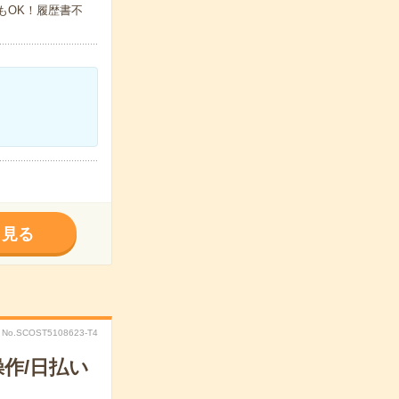
でもOK！履歴書不
く見る
No.SCOST5108623-T4
作/日払い