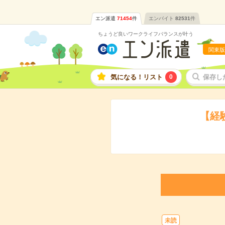
エン派遣
71454
件
エンバイト
82531
件
ちょうど良いワークライフバランスが叶う
関東版
気になる！リスト
0
保存し
【経
未読