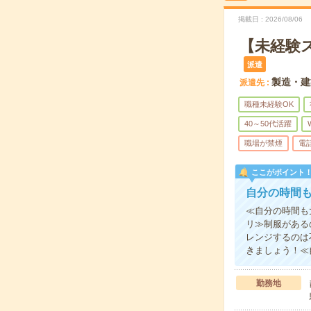
掲載日
2026/08/06
【未経験
派遣
製造・建
派遣先
職種未経験OK
40～50代活躍
職場が禁煙
電
ここがポイント
自分の時間
≪自分の時間も
リ≫制服がある
レンジするのは
きましょう！≪
勤務地