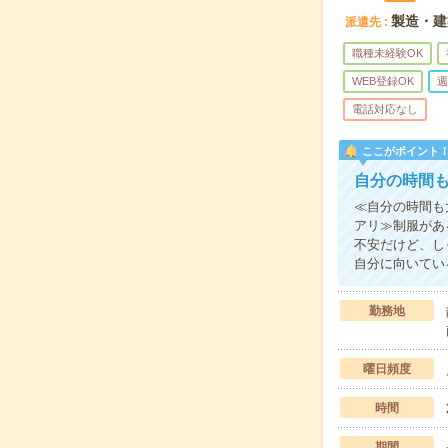
製造・建
派遣先
職種未経験OK
WEB登録OK
週
電話対応なし
ここがポイント
自分の時間
≪自分の時間も
アリ≫制服があ
不安だけど、し
自分に向いてい
勤務地
曜日頻度
時間
期間