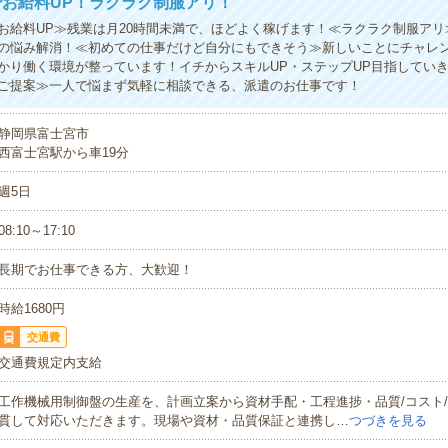
お給料UP！ラクラク制服アリ！
お給料UP≫残業は月20時間未満で、ほどよく稼げます！≪ラクラク制服アリ
の悩み解消！≪初めての仕事だけど自分にもできそう≫新しいことにチャレ
かり働く環境が整っています！イチからスキルUP・ステップUP目指してい
ご提案≫一人で悩まず気軽に相談できる、派遣のお仕事です！
静岡県富士宮市
西富士宮駅から車19分
週5日
08:10～17:10
長期でお仕事できる方、大歓迎！
時給1680円
交通費
交通費規定内支給
工作機械用制御盤の生産を、計画立案から資材手配・工程進捗・品質/コスト
貫して対応いただきます。現場や資材・品質保証と連携し…
つづきを見る