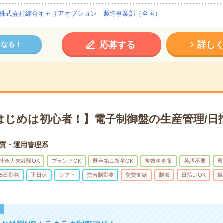
株式会社綜合キャリアオプション 製造事業部（全国）
応募する
詳し
になる！
はじめは初心者！】電子制御盤の生産管理/日
質・運用管理系
社会人未経験OK
ブランクOK
既卒第二新卒OK
複数名募集
英語不要
履
5日勤務
平日休
シフト
交替制勤務
交費支給
制服
日払いOK
職
！