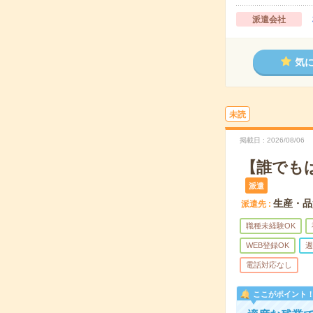
派遣会社
気
未読
掲載日
2026/08/06
【誰でも
派遣
生産・品
派遣先
職種未経験OK
WEB登録OK
週
電話対応なし
ここがポイント