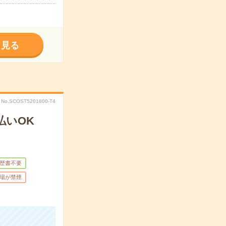
く見る
No.SCOST5201800-T4
払いOK
歴書不要
場が禁煙