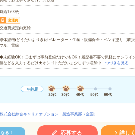
時給1700円
交通費
交通費規定内支給
導体撚機(どうたいよりき)オペレーター・生産・設備保全・ペンキ塗り【取
ブル、電線
◆未経験OK！〇まずは事前登録だけでもOK！履歴書不要で気軽にオンライ
種などを入力するだけ★オシゴトただいま少しずつ増加中…
つづきを見る
年齢層
20代
30代
40代
50代
60代
株式会社綜合キャリアオプション 製造事業部（全国）
応募する
詳し
になる！