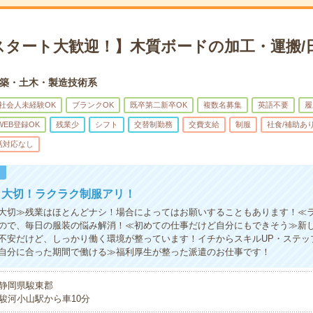
スタート大歓迎！】木質ボードの加工・運搬/
築・土木・製造技術系
社会人未経験OK
ブランクOK
既卒第二新卒OK
複数名募集
英語不要
履
WEB登録OK
残業少
シフト
交替制勤務
交費支給
制服
社食/補助あ
話対応なし
！
も大切！ラクラク制服アリ！
大切≫残業はほとんどナシ！場合によってはお願いすることもあります！≪
ので、毎日の服装の悩み解消！≪初めての仕事だけど自分にもできそう≫新
不安だけど、しっかり働く環境が整っています！イチからスキルUP・ステッ
自分に合った期間で働ける≫福利厚生が整った派遣のお仕事です！
静岡県駿東郡
駿河小山駅から車10分