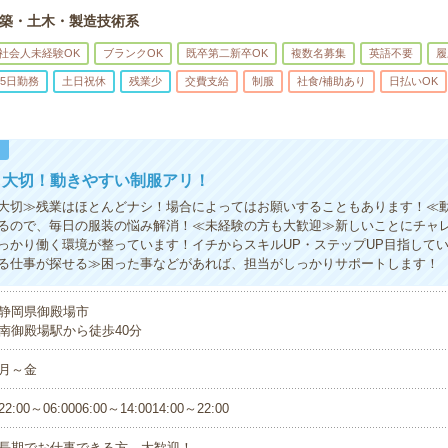
築・土木・製造技術系
社会人未経験OK
ブランクOK
既卒第二新卒OK
複数名募集
英語不要
履
5日勤務
土日祝休
残業少
交費支給
制服
社食/補助あり
日払いOK
！
も大切！動きやすい制服アリ！
大切≫残業はほとんどナシ！場合によってはお願いすることもあります！≪
るので、毎日の服装の悩み解消！≪未経験の方も大歓迎≫新しいことにチャ
っかり働く環境が整っています！イチからスキルUP・ステップUP目指して
る仕事が探せる≫困った事などがあれば、担当がしっかりサポートします！
静岡県御殿場市
南御殿場駅から徒歩40分
月～金
22:00～06:0006:00～14:0014:00～22:00
長期でお仕事できる方、大歓迎！