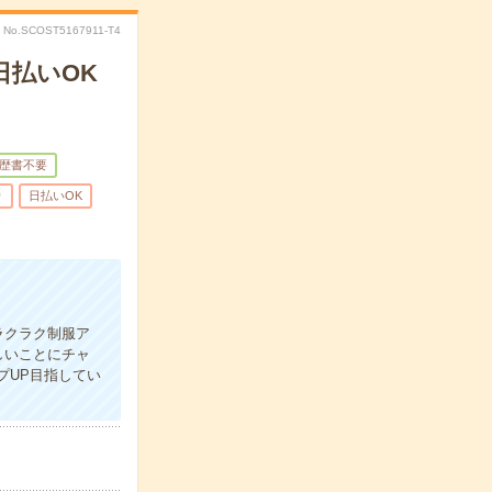
No.SCOST5167911-T4
日払いOK
歴書不要
り
日払いOK
ラクラク制服ア
しいことにチャ
プUP目指してい