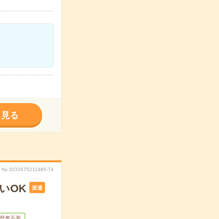
く見る
No.SCOST5211985-T4
いOK
派遣
歴書不要