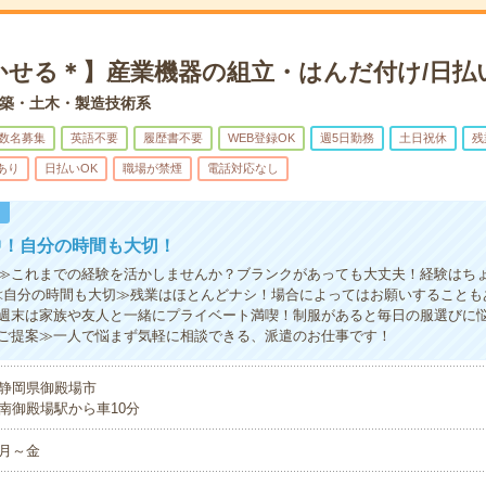
かせる＊】産業機器の組立・はんだ付け/日払
築・土木・製造技術系
数名募集
英語不要
履歴書不要
WEB登録OK
週5日勤務
土日祝休
残
あり
日払いOK
職場が禁煙
電話対応なし
！
中！自分の時間も大切！
≫これまでの経験を活かしませんか？ブランクがあっても大丈夫！経験はち
≪自分の時間も大切≫残業はほとんどナシ！場合によってはお願いすることも
週末は家族や友人と一緒にプライベート満喫！制服があると毎日の服選びに悩
ご提案≫一人で悩まず気軽に相談できる、派遣のお仕事です！
静岡県御殿場市
南御殿場駅から車10分
月～金