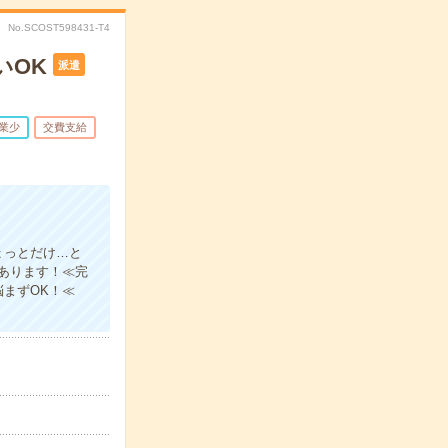
No.SCOST598431-T4
いOK
派遣
業少
交費支給
ょっとだけ…と
あります！≪完
まずOK！≪