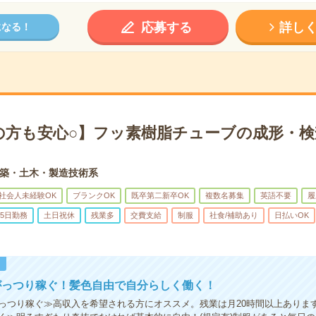
応募する
詳し
になる！
の方も安心○】フッ素樹脂チューブの成形・検
築・土木・製造技術系
社会人未経験OK
ブランクOK
既卒第二新卒OK
複数名募集
英語不要
履
5日勤務
土日祝休
残業多
交費支給
制服
社食/補助あり
日払いOK
！
がっつり稼ぐ！髪色自由で自分らしく働く！
っつり稼ぐ≫高収入を希望される方にオススメ。残業は月20時間以上ありま