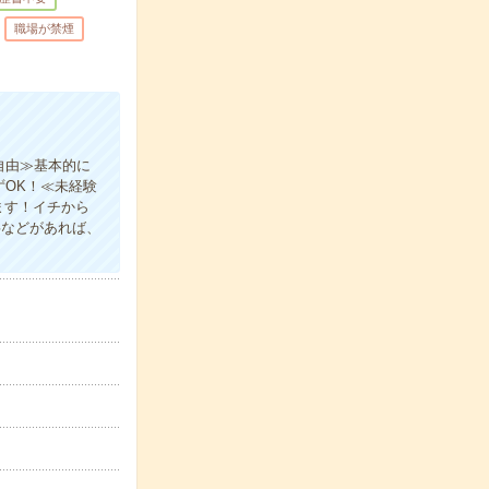
職場が禁煙
自由≫基本的に
ずOK！≪未経験
ます！イチから
事などがあれば、