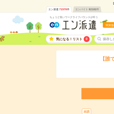
【
エン派遣
71570
件
エンバイト
82182
件
ちょうど良いワークライフバランスが叶う
関東版
気になる！リスト
0
保存し
【誰
未読