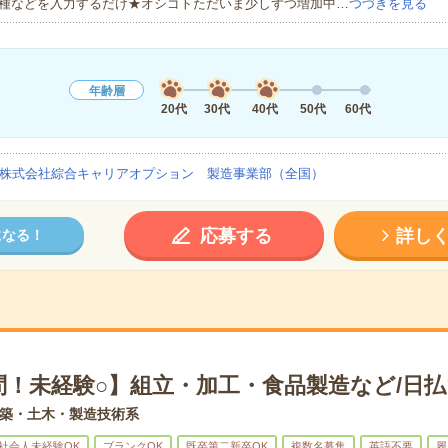
種などを入力するだけ★オシゴトただいま少しずつ増加中…
つづきを見る
年齢層
20代
30代
40代
50代
60代
株式会社綜合キャリアオプション 製造事業部（全国）
応募する
詳し
になる！
問！未経験○】組立・加工・食品製造など/日払
築・土木・製造技術系
社会人未経験OK
ブランクOK
既卒第二新卒OK
複数名募集
英語不要
履