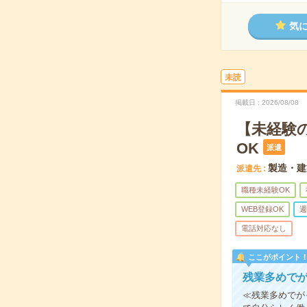
気
未読
掲載日
2026/08/08
【未経験
OK
派遣
製造・建
派遣先
職種未経験OK
WEB登録OK
週
電話対応なし
ここがポイント
残業多めで
≪残業多めでが