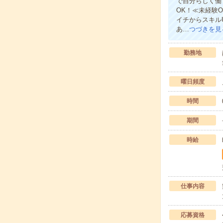
で自分らしく働
OK！≪未経験
イチからスキル
あ…
つづきを見
勤務地
曜日頻度
時間
期間
時給
仕事内容
応募資格