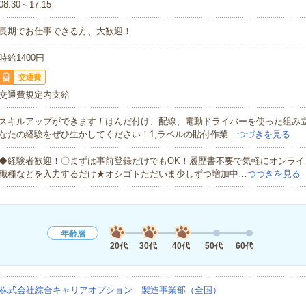
08:30～17:15
長期でお仕事できる方、大歓迎！
時給1400円
交通費
交通費規定内支給
スキルアップができます！はんだ付け、配線、電動ドライバーを使った組み
なたの経験をぜひ生かしてください！1,ラベルの貼付作業…
つづきを見る
◆経験者歓迎！〇まずは事前登録だけでもOK！履歴書不要で気軽にオンライ
職種などを入力するだけ★オシゴトただいま少しずつ増加中…
つづきを見る
年齢層
20代
30代
40代
50代
60代
株式会社綜合キャリアオプション 製造事業部（全国）