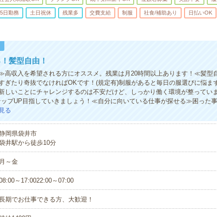
5日勤務
土日祝休
残業多
交費支給
制服
社食/補助あり
日払いOK
！
る！髪型自由！
≫高収入を希望される方にオススメ。残業は月20時間以上あります！≪髪型
すぎたり奇抜でなければOKです！(規定有)制服があると毎日の服選びに悩ま
新しいことにチャレンジするのは不安だけど、しっかり働く環境が整ってい
テップUP目指していきましょう！≪自分に向いている仕事が探せる≫困った
見る
静岡県袋井市
袋井駅から徒歩10分
月～金
08:00～17:0022:00～07:00
長期でお仕事できる方、大歓迎！