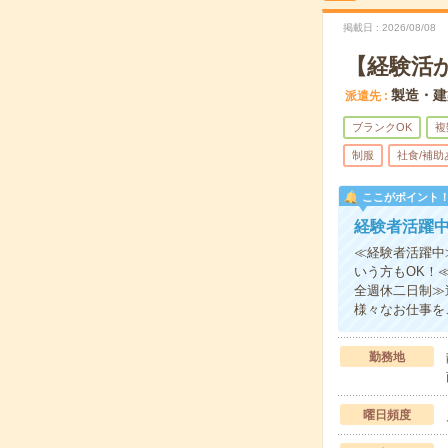
掲載日
2026/08/08
【経験活
製造・建
派遣先
ブランクOK
複
制服
社食/補助
ここがポイント
経験者活躍
≪経験者活躍中
いう方もOK！
全週休二日制≫
様々なお仕事を
勤務地
曜日頻度