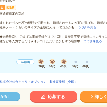
時給1400円
交通費
交通費規定内支給
練られたゴムが2Fの部門で切断され、切断されたものが1Fに運ばれ、切断さ
紐をノートくらいのサイズの金型に入れ、(1)ゴムがセ…
つづきを見る
◆未経験OK！〇まずは事前登録だけでもOK！履歴書不要で気軽にオンライ
種などを入力するだけ★オシゴトただいま少しずつ増加中…
つづきを見る
年齢層
20代
30代
40代
50代
60代
株式会社綜合キャリアオプション 製造事業部（全国）
応募する
詳し
になる！