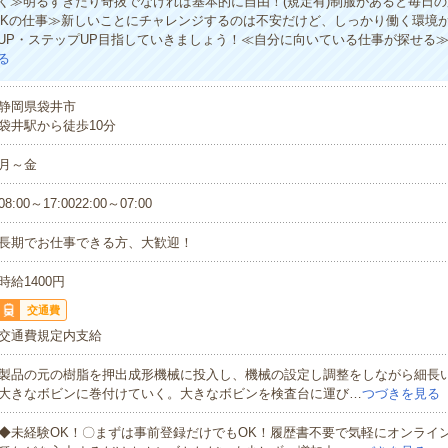
く≫明るすぎたり奇抜でなければ基本的に自由！(規定有)制服があると毎日
OKの仕事≫新しいことにチャレンジするのは不安だけど、しっかり働く環境
UP・ステップUP目指していきましょう！≪自分に向いている仕事が探せる
る
静岡県袋井市
袋井駅から徒歩10分
月～金
08:00～17:0022:00～07:00
長期でお仕事できる方、大歓迎！
時給1400円
交通費
交通費規定内支給
製品の元の樹脂を押出成形機械に投入し、機械の設定し調整をしながら細長
大きなボビンに巻付けていく。大きなボビンを検査台に運び…
つづきを見る
◆未経験OK！〇まずは事前登録だけでもOK！履歴書不要で気軽にオンライ