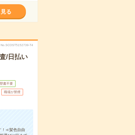
く見る
No.SCOST5152739-T4
査/日払い
歴書不要
職場が禁煙
す！≪髪色自由