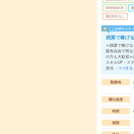
WEB登録OK
週
電話対応なし
ここがポイント
残業で稼げ
≪残業で稼げる
髪色自由で明る
の方も大歓迎≫
スキルUP・ス
担当…
つづきを
勤務地
曜日頻度
時間
期間