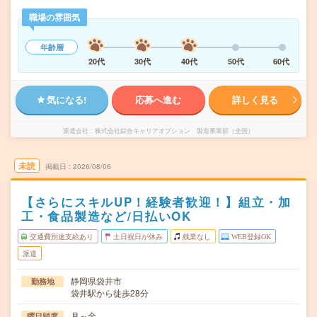
職場の雰囲気
年齢層
20代
30代
40代
50代
60代
気になる!
応募へ進む
詳しく見る
派遣会社
株式会社綜合キャリアオプション 製造事業部（全国）
未読
掲載日
2026/08/06
【さらにスキルUP！経験者歓迎！】組立・加
工・食品製造など/日払いOK
交通費別途支給あり
土日祝日が休み
残業なし
WEB登録OK
派遣
静岡県袋井市
勤務地
袋井駅から徒歩28分
月～金
曜日頻度