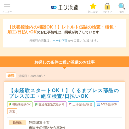
メニュー
気になる!
ログイン
検索
【扶養控除内の相談OK！】レトルト缶詰の検査・梱包・
加工/日払いOK
のお仕事情報は、掲載が終了しています
掲載時の情報は、
ページ下部
からご覧いただけます。
お探しの条件に近い派遣のお仕事
未読
掲載日
2026/08/07
【未経験スタートOK！】くるまプレス部品の
プレス加工・組立検査/日払いOK
職種未経験OK
交通費別途支給あり
土日祝日が休み
WEB登録OK
派遣
静岡県富士市
勤務地
東田子の浦駅から車5分