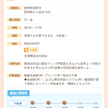
静岡県湖西市
勤務地
鷲津駅から徒歩10分
月～金
曜日頻度
08:00～17:00
時間
長期でお仕事できる方、大歓迎！
期間
時給2200円
時給
交通費
交通費規定内支給
開発試作品の製造マシンOP図面を見ながら効率よく作業が
仕事内容
出来るか考えながらNC旋盤や切削設備を操作しま…
職種未経験OK / ブランクOK / 英語力不要
応募資格
◆未経験OK！〇まずは事前登録だけでもOK！履歴書不要
で気軽にオンライン登録★氏名・職種などを入力す…
職場の雰囲気
年齢層