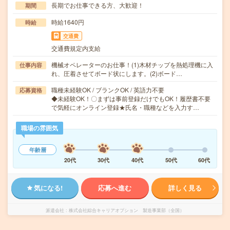
長期でお仕事できる方、大歓迎！
期間
時給1640円
時給
交通費
交通費規定内支給
機械オペレーターのお仕事！(1)木材チップを熱処理機に入
仕事内容
れ、圧着させてボード状にします。(2)ボード…
職種未経験OK / ブランクOK / 英語力不要
応募資格
◆未経験OK！〇まずは事前登録だけでもOK！履歴書不要
で気軽にオンライン登録★氏名・職種などを入力す…
職場の雰囲気
年齢層
20代
30代
40代
50代
60代
気になる!
応募へ進む
詳しく見る
派遣会社
株式会社綜合キャリアオプション 製造事業部（全国）