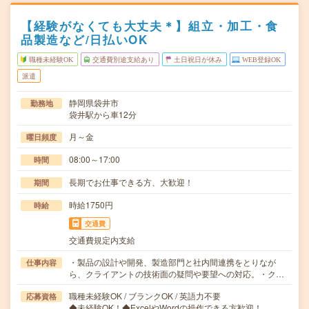
【経験がなくても大丈夫＊】組立・加工・食
品製造など/日払いOK
職種未経験OK
交通費別途支給あり
土日祝日が休み
WEB登録OK
派遣
静岡県袋井市
勤務地
袋井駅から車12分
月～金
曜日頻度
08:00～17:00
時間
長期でお仕事できる方、大歓迎！
期間
時給1750円
時給
交通費
交通費規定内支給
・製品の設計や開発、製造部門と社内間連携をとりなが
仕事内容
ら、クライアントの技術面の疑問や要望への対応。・ク…
職種未経験OK / ブランクOK / 英語力不要
応募資格
◆未経験OK！◆ExcelやWordの操作できる方歓迎！