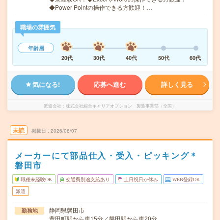
◆Power Pointの操作できる方歓迎！…
職場の雰囲気
年齢層
20代
30代
40代
50代
60代
気になる!
応募へ進む
詳しく見る
派遣会社
株式会社綜合キャリアオプション 製造事業部（全国）
未読
掲載日
2026/08/07
メーカーにて部品仕入・受入・ピッキング＊
磐田市
職種未経験OK
交通費別途支給あり
土日祝日が休み
WEB登録OK
派遣
静岡県磐田市
勤務地
豊田町駅から車15分／磐田駅から車20分