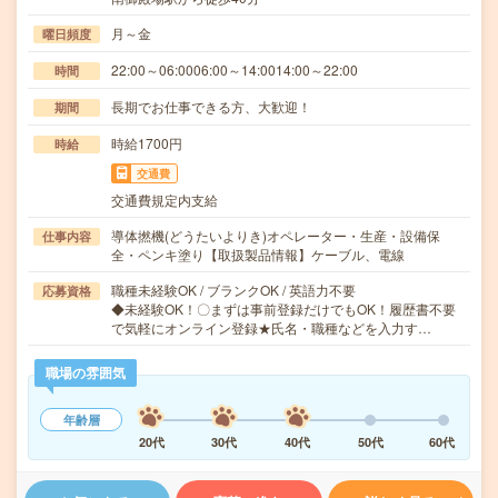
月～金
曜日頻度
22:00～06:0006:00～14:0014:00～22:00
時間
長期でお仕事できる方、大歓迎！
期間
時給1700円
時給
交通費
交通費規定内支給
導体撚機(どうたいよりき)オペレーター・生産・設備保
仕事内容
全・ペンキ塗り【取扱製品情報】ケーブル、電線
職種未経験OK / ブランクOK / 英語力不要
応募資格
◆未経験OK！〇まずは事前登録だけでもOK！履歴書不要
で気軽にオンライン登録★氏名・職種などを入力す…
職場の雰囲気
年齢層
20代
30代
40代
50代
60代