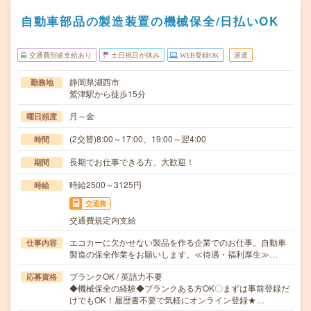
自動車部品の製造装置の機械保全/日払いOK
交通費別途支給あり
土日祝日が休み
WEB登録OK
派遣
静岡県湖西市
勤務地
鷲津駅から徒歩15分
月～金
曜日頻度
(2交替)8:00～17:00、19:00～翌4:00
時間
長期でお仕事できる方、大歓迎！
期間
時給2500～3125円
時給
交通費
交通費規定内支給
エコカーに欠かせない製品を作る企業でのお仕事。自動車
仕事内容
製造の保全作業をお願いします。≪待遇・福利厚生≫…
ブランクOK / 英語力不要
応募資格
◆機械保全の経験◆ブランクある方OK〇まずは事前登録だ
けでもOK！履歴書不要で気軽にオンライン登録★…