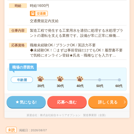
時給1600円
時給
交通費
交通費規定内支給
製造工程で発生する工業用水を適切に処理する水処理プラ
仕事内容
ントの運転を支える業務です。設備が常に正常に稼働…
職種未経験OK / ブランクOK / 英語力不要
応募資格
◆未経験OK！〇まずは事前登録だけでもOK！履歴書不要
で気軽にオンライン登録★氏名・職種などを入力す…
職場の雰囲気
年齢層
20代
30代
40代
50代
60代
気になる!
応募へ進む
詳しく見る
派遣会社
株式会社綜合キャリアオプション 製造事業部（全国）
未読
掲載日
2026/08/07