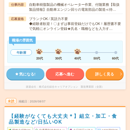
自動車樹脂製品の機械オペレーター作業、付随業務【取扱
仕事内容
製品情報】自動車エンジン回りの電装部品の製造≪待…
ブランクOK / 英語力不要
応募資格
◆経験者歓迎！〇まずは事前登録だけでもOK！履歴書不要
で気軽にオンライン登録★氏名・職種などを入力す…
職場の雰囲気
年齢層
20代
30代
40代
50代
60代
気になる!
応募へ進む
詳しく見る
派遣会社
株式会社綜合キャリアオプション 製造事業部（全国）
未読
掲載日
2026/08/07
【経験がなくても大丈夫＊】組立・加工・食
品製造など/日払いOK