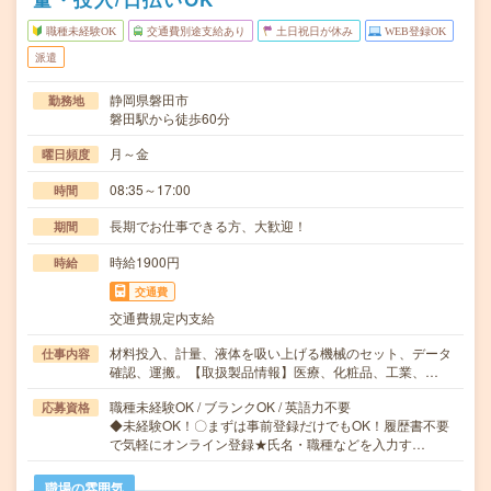
職種未経験OK
交通費別途支給あり
土日祝日が休み
WEB登録OK
派遣
静岡県磐田市
勤務地
磐田駅から徒歩60分
月～金
曜日頻度
08:35～17:00
時間
長期でお仕事できる方、大歓迎！
期間
時給1900円
時給
交通費
交通費規定内支給
材料投入、計量、液体を吸い上げる機械のセット、データ
仕事内容
確認、運搬。【取扱製品情報】医療、化粧品、工業、…
職種未経験OK / ブランクOK / 英語力不要
応募資格
◆未経験OK！〇まずは事前登録だけでもOK！履歴書不要
で気軽にオンライン登録★氏名・職種などを入力す…
職場の雰囲気