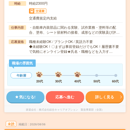
時給2300円
時給
交通費
交通費規定内支給
・自動車内装部品に関わる実験、試作業務・塗料等の配
仕事内容
合、塗布、シート状材料の接着、成形などの実験及び評…
職種未経験OK / ブランクOK / 英語力不要
応募資格
◆未経験OK！〇まずは事前登録だけでもOK！履歴書不要
で気軽にオンライン登録★氏名・職種などを入力す…
職場の雰囲気
年齢層
20代
30代
40代
50代
60代
気になる!
応募へ進む
詳しく見る
派遣会社
株式会社綜合キャリアオプション 製造事業部（全国）
未読
掲載日
2026/08/06