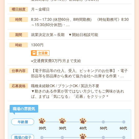
月～金曜日
曜日頻度
8:30～17:30 (休憩60分、8時間勤務) 《時短勤務可》8:30
時間
～15:30(60分休憩)・…
就業決定次第～長期 ▼開始日相談可能
期間
1300円
時給
交通費
※交通費実費3万円/月まで支給
【電子部品等の仕入、受入、ピッキングのお仕事】・電子
仕事内容
部品等を部品庫から集めて協力会社へ出庫する作業・…
職種未経験OK / ブランクOK / 英語力不要
応募資格
▼動きのある作業が苦ではない方少しでもご興味があれ
ば、まずは「気になる」「応募」をクリック＊
職場の雰囲気
年齢層
20代
30代
40代
50代
60代
職場の様子