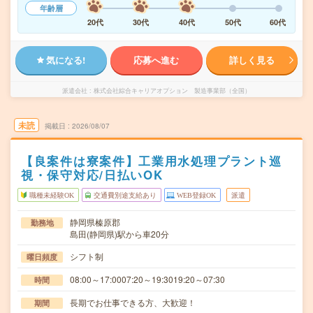
年齢層
20代
30代
40代
50代
60代
気になる!
応募へ進む
詳しく見る
派遣会社
株式会社綜合キャリアオプション 製造事業部（全国）
未読
掲載日
2026/08/07
【良案件は寮案件】工業用水処理プラント巡
視・保守対応/日払いOK
職種未経験OK
交通費別途支給あり
WEB登録OK
派遣
静岡県榛原郡
勤務地
島田(静岡県)駅から車20分
シフト制
曜日頻度
08:00～17:0007:20～19:3019:20～07:30
時間
長期でお仕事できる方、大歓迎！
期間