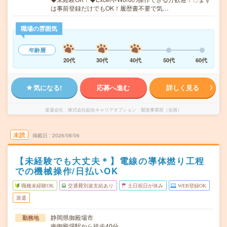
は事前登録だけでもOK！履歴書不要で気…
職場の雰囲気
年齢層
20代
30代
40代
50代
60代
気になる!
応募へ進む
詳しく見る
派遣会社
株式会社綜合キャリアオプション 製造事業部（全国）
未読
掲載日
2026/08/06
【未経験でも大丈夫＊】電線の導体撚り工程
での機械操作/日払いOK
職種未経験OK
交通費別途支給あり
土日祝日が休み
WEB登録OK
派遣
静岡県御殿場市
勤務地
南御殿場駅から徒歩40分