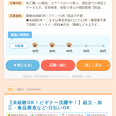
加工機への着脱。エアーでのバリ取り。測定器での測定と
仕事内容
データ入力。目視検査。段取り替えの補助業務【取扱…
職種未経験OK / ブランクOK / 英語力不要
応募資格
◆未経験OK！〇まずは事前登録だけでもOK！履歴書不要
で気軽にオンライン登録★氏名・職種などを入力す…
職場の雰囲気
年齢層
20代
30代
40代
50代
60代
気になる!
応募へ進む
詳しく見る
派遣会社
株式会社綜合キャリアオプション 製造事業部（全国）
未読
掲載日
2026/08/06
【未経験OK！ビギナー活躍中！】組立・加
工・食品製造など/日払いOK
職種未経験OK
交通費別途支給あり
土日祝日が休み
WEB登録OK