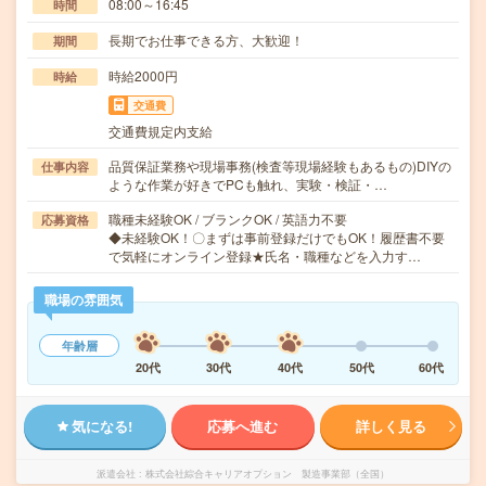
08:00～16:45
時間
長期でお仕事できる方、大歓迎！
期間
時給2000円
時給
交通費
交通費規定内支給
品質保証業務や現場事務(検査等現場経験もあるもの)DIYの
仕事内容
ような作業が好きでPCも触れ、実験・検証・…
職種未経験OK / ブランクOK / 英語力不要
応募資格
◆未経験OK！〇まずは事前登録だけでもOK！履歴書不要
で気軽にオンライン登録★氏名・職種などを入力す…
職場の雰囲気
年齢層
20代
30代
40代
50代
60代
気になる!
応募へ進む
詳しく見る
派遣会社
株式会社綜合キャリアオプション 製造事業部（全国）