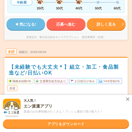
年齢層
20代
30代
40代
50代
60代
気になる!
応募へ進む
詳しく見る
派遣会社
株式会社綜合キャリアオプション 製造事業部（全国）
未読
掲載日
2026/08/06
【未経験でも大丈夫＊】組立・加工・食品製
造など/日払いOK
職種未経験OK
交通費別途支給あり
土日祝日が休み
WEB登録OK
派遣
静岡県御殿場市
勤務地
大人気！
御殿場駅から車25分
エン派遣アプリ
派遣のお仕事情報がたくさん！プッシュ通知で受け取ろう！
月～金
曜日頻度
08:30～17:00
アプリをダウンロード
時間