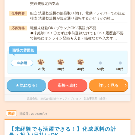
交通費規定内支給
組立:洗濯乾燥機の部品取り付け、電動ドライバーでの組立
仕事内容
検査:洗濯乾燥機が規定通り回転するかどうかの検…
職種未経験OK / ブランクOK / 英語力不要
応募資格
◆未経験OK！〇まずは事前登録だけでもOK！履歴書不要
で気軽にオンライン登録★氏名・職種などを入力す…
職場の雰囲気
年齢層
20代
30代
40代
50代
60代
気になる!
応募へ進む
詳しく見る
派遣会社
株式会社綜合キャリアオプション 製造事業部（全国）
未読
掲載日
2026/08/06
【未経験でも活躍できる！】化成原料の計
量・投入/日払いOK