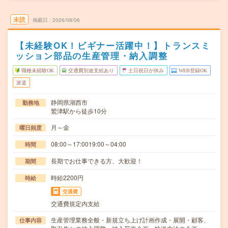
未読
掲載日
2026/08/06
【未経験OK！ビギナー活躍中！】トランスミ
ッション部品の生産管理・納入調整
職種未経験OK
交通費別途支給あり
土日祝日が休み
WEB登録OK
派遣
静岡県湖西市
勤務地
鷲津駅から徒歩10分
月～金
曜日頻度
08:00～17:0019:00～04:00
時間
長期でお仕事できる方、大歓迎！
期間
時給2200円
時給
交通費
交通費規定内支給
生産管理業務全般・新規立ち上げ計画作成・展開・顧客、
仕事内容