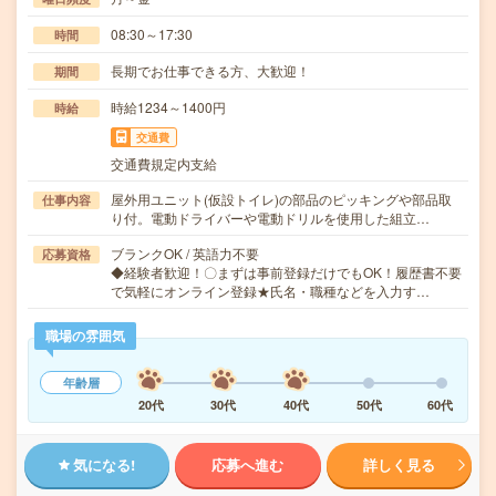
08:30～17:30
時間
長期でお仕事できる方、大歓迎！
期間
時給1234～1400円
時給
交通費
交通費規定内支給
屋外用ユニット(仮設トイレ)の部品のピッキングや部品取
仕事内容
り付。電動ドライバーや電動ドリルを使用した組立…
ブランクOK / 英語力不要
応募資格
◆経験者歓迎！〇まずは事前登録だけでもOK！履歴書不要
で気軽にオンライン登録★氏名・職種などを入力す…
職場の雰囲気
年齢層
20代
30代
40代
50代
60代
気になる!
応募へ進む
詳しく見る