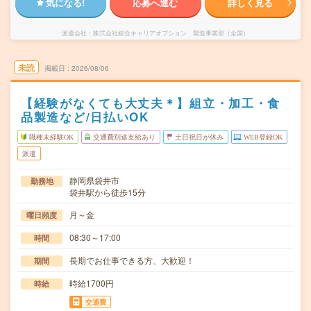
気になる!
応募へ進む
詳しく見る
派遣会社
株式会社綜合キャリアオプション 製造事業部（全国）
未読
掲載日
2026/08/06
【経験がなくても大丈夫＊】組立・加工・食
品製造など/日払いOK
職種未経験OK
交通費別途支給あり
土日祝日が休み
WEB登録OK
派遣
静岡県袋井市
勤務地
袋井駅から徒歩15分
月～金
曜日頻度
08:30～17:00
時間
長期でお仕事できる方、大歓迎！
期間
時給1700円
時給
交通費