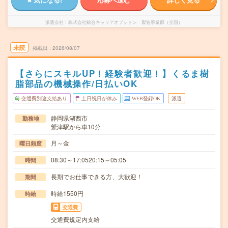
派遣会社
株式会社綜合キャリアオプション 製造事業部（全国）
未読
掲載日
2026/08/07
【さらにスキルUP！経験者歓迎！】くるま樹
脂部品の機械操作/日払いOK
交通費別途支給あり
土日祝日が休み
WEB登録OK
派遣
静岡県湖西市
勤務地
鷲津駅から車10分
月～金
曜日頻度
08:30～17:0520:15～05:05
時間
長期でお仕事できる方、大歓迎！
期間
時給1550円
時給
交通費
交通費規定内支給