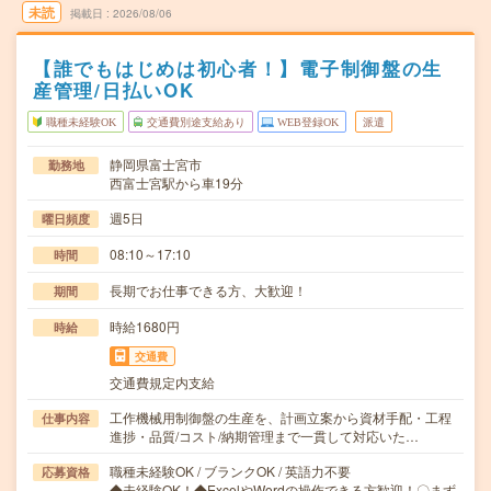
未読
掲載日
2026/08/06
【誰でもはじめは初心者！】電子制御盤の生
産管理/日払いOK
職種未経験OK
交通費別途支給あり
WEB登録OK
派遣
静岡県富士宮市
勤務地
西富士宮駅から車19分
週5日
曜日頻度
08:10～17:10
時間
長期でお仕事できる方、大歓迎！
期間
時給1680円
時給
交通費
交通費規定内支給
工作機械用制御盤の生産を、計画立案から資材手配・工程
仕事内容
進捗・品質/コスト/納期管理まで一貫して対応いた…
職種未経験OK / ブランクOK / 英語力不要
応募資格
◆未経験OK！◆ExcelやWordの操作できる方歓迎！〇まず