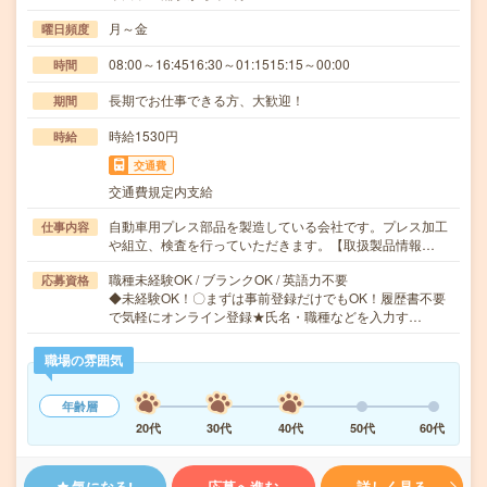
月～金
曜日頻度
08:00～16:4516:30～01:1515:15～00:00
時間
長期でお仕事できる方、大歓迎！
期間
時給1530円
時給
交通費
交通費規定内支給
自動車用プレス部品を製造している会社です。プレス加工
仕事内容
や組立、検査を行っていただきます。【取扱製品情報…
職種未経験OK / ブランクOK / 英語力不要
応募資格
◆未経験OK！〇まずは事前登録だけでもOK！履歴書不要
で気軽にオンライン登録★氏名・職種などを入力す…
職場の雰囲気
年齢層
20代
30代
40代
50代
60代
気になる!
応募へ進む
詳しく見る