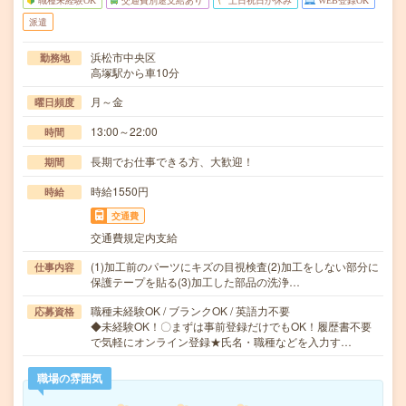
職種未経験OK
交通費別途支給あり
土日祝日が休み
WEB登録OK
派遣
浜松市中央区
勤務地
高塚駅から車10分
月～金
曜日頻度
13:00～22:00
時間
長期でお仕事できる方、大歓迎！
期間
時給1550円
時給
交通費
交通費規定内支給
(1)加工前のパーツにキズの目視検査(2)加工をしない部分に
仕事内容
保護テープを貼る(3)加工した部品の洗浄…
職種未経験OK / ブランクOK / 英語力不要
応募資格
◆未経験OK！〇まずは事前登録だけでもOK！履歴書不要
で気軽にオンライン登録★氏名・職種などを入力す…
職場の雰囲気