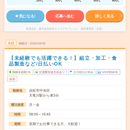
20代
30代
40代
50代
60代
気になる!
応募へ進む
詳しく見る
派遣会社
株式会社綜合キャリアオプション 製造事業部（全国）
未読
掲載日
2026/08/06
【未経験でも活躍できる！】組立・加工・食
品製造など/日払いOK
職種未経験OK
交通費別途支給あり
土日祝日が休み
WEB登録OK
派遣
浜松市中央区
勤務地
天竜川駅から車3分
月～金
曜日頻度
08:00～16:45
時間
長期でお仕事できる方、大歓迎！
期間