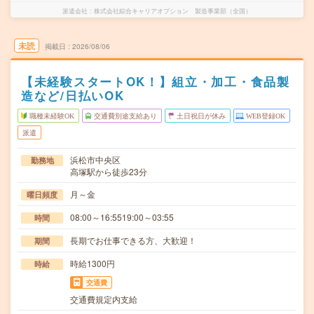
派遣会社
株式会社綜合キャリアオプション 製造事業部（全国）
未読
掲載日
2026/08/06
【未経験スタートOK！】組立・加工・食品製
造など/日払いOK
職種未経験OK
交通費別途支給あり
土日祝日が休み
WEB登録OK
派遣
浜松市中央区
勤務地
高塚駅から徒歩23分
月～金
曜日頻度
08:00～16:5519:00～03:55
時間
長期でお仕事できる方、大歓迎！
期間
時給1300円
時給
交通費
交通費規定内支給