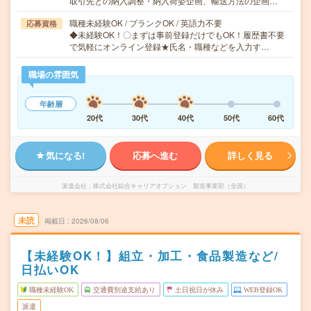
取引先との納入調整・納入荷姿企画、輸送方法の企画…
職種未経験OK / ブランクOK / 英語力不要
応募資格
◆未経験OK！〇まずは事前登録だけでもOK！履歴書不要
で気軽にオンライン登録★氏名・職種などを入力す…
職場の雰囲気
年齢層
20代
30代
40代
50代
60代
気になる!
応募へ進む
詳しく見る
派遣会社
株式会社綜合キャリアオプション 製造事業部（全国）
未読
掲載日
2026/08/06
【未経験OK！】組立・加工・食品製造など/
日払いOK
職種未経験OK
交通費別途支給あり
土日祝日が休み
WEB登録OK
派遣