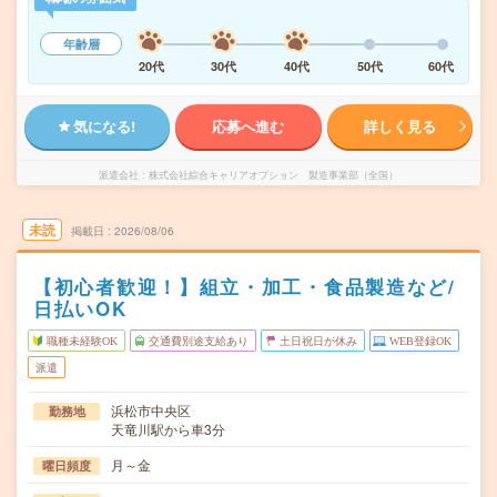
年齢層
20代
30代
40代
50代
60代
気になる!
応募へ進む
詳しく見る
派遣会社
株式会社綜合キャリアオプション 製造事業部（全国）
未読
掲載日
2026/08/06
【初心者歓迎！】組立・加工・食品製造など/
日払いOK
職種未経験OK
交通費別途支給あり
土日祝日が休み
WEB登録OK
派遣
浜松市中央区
勤務地
天竜川駅から車3分
月～金
曜日頻度