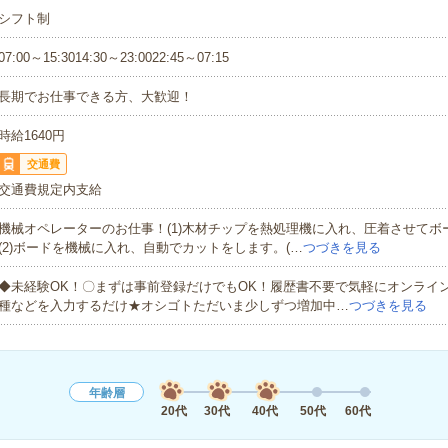
シフト制
07:00～15:3014:30～23:0022:45～07:15
長期でお仕事できる方、大歓迎！
時給1640円
交通費
交通費規定内支給
機械オペレーターのお仕事！(1)木材チップを熱処理機に入れ、圧着させてボ
(2)ボードを機械に入れ、自動でカットをします。(…
つづきを見る
◆未経験OK！〇まずは事前登録だけでもOK！履歴書不要で気軽にオンライ
種などを入力するだけ★オシゴトただいま少しずつ増加中…
つづきを見る
年齢層
20代
30代
40代
50代
60代