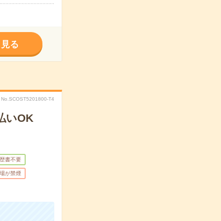
く見る
No.SCOST5201800-T4
払いOK
歴書不要
場が禁煙