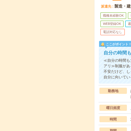
製造・建
派遣先
職種未経験OK
WEB登録OK
週
電話対応なし
ここがポイント
自分の時間
≪自分の時間も
アリ≫制服があ
不安だけど、し
自分に向いてい
勤務地
曜日頻度
時間
期間