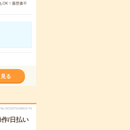
でもOK！履歴書不
く見る
No.SCOST5108623-T4
作/日払い