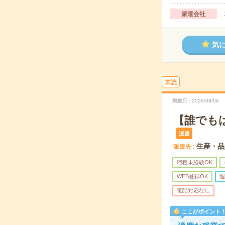
派遣会社
気
未読
掲載日
2026/08/06
【誰でも
派遣
生産・品
派遣先
職種未経験OK
WEB登録OK
週
電話対応なし
ここがポイント