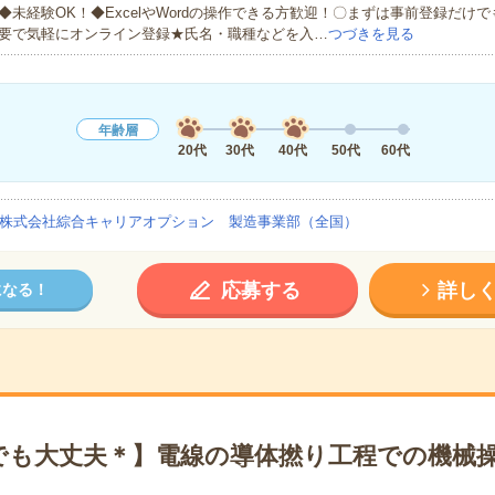
◆未経験OK！◆ExcelやWordの操作できる方歓迎！〇まずは事前登録だけ
要で気軽にオンライン登録★氏名・職種などを入…
つづきを見る
年齢層
20代
30代
40代
50代
60代
株式会社綜合キャリアオプション 製造事業部（全国）
応募する
詳し
になる！
でも大丈夫＊】電線の導体撚り工程での機械操