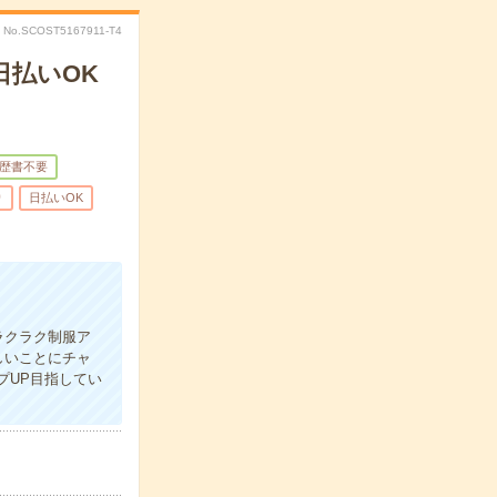
No.SCOST5167911-T4
日払いOK
歴書不要
り
日払いOK
ラクラク制服ア
しいことにチャ
プUP目指してい