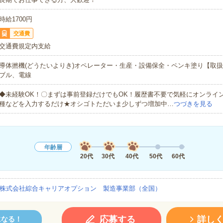
時給1700円
交通費
交通費規定内支給
導体撚機(どうたいよりき)オペレーター・生産・設備保全・ペンキ塗り【取
ブル、電線
◆未経験OK！〇まずは事前登録だけでもOK！履歴書不要で気軽にオンライ
種などを入力するだけ★オシゴトただいま少しずつ増加中…
つづきを見る
年齢層
20代
30代
40代
50代
60代
株式会社綜合キャリアオプション 製造事業部（全国）
応募する
詳し
になる！