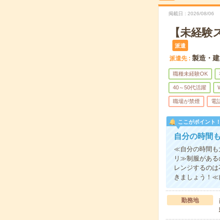
掲載日
2026/08/06
【未経験
派遣
製造・建
派遣先
職種未経験OK
40～50代活躍
職場が禁煙
電
ここがポイント
自分の時間
≪自分の時間も
リ≫制服がある
レンジするのは
きましょう！≪
勤務地