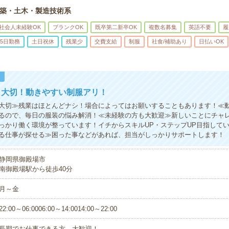
築・土木・製造技術系
社会人未経験OK
ブランクOK
既卒第二新卒OK
複数名募集
英語不要
履
5日勤務
土日祝休
残業少
交費支給
制服
社食/補助あり
日払いOK
！
も大切！動きやすい制服アリ！
大切≫残業はほとんどナシ！場合によってはお願いすることもあります！≪
るので、毎日の服装の悩み解消！≪未経験の方も大歓迎≫新しいことにチャ
っかり働く環境が整っています！イチからスキルUP・ステップUP目指して
る仕事が探せる≫困った事などがあれば、担当がしっかりサポートします！
静岡県御殿場市
南御殿場駅から徒歩40分
月～金
22:00～06:0006:00～14:0014:00～22:00
長期でお仕事できる方、大歓迎！