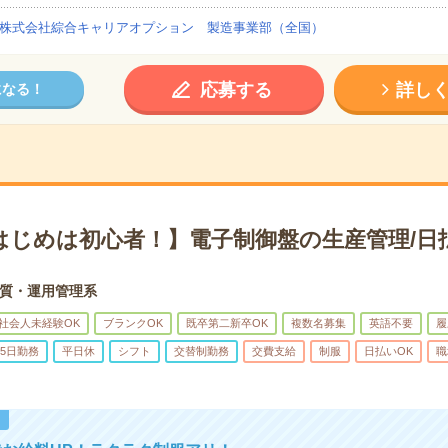
株式会社綜合キャリアオプション 製造事業部（全国）
応募する
詳し
になる！
はじめは初心者！】電子制御盤の生産管理/日
質・運用管理系
社会人未経験OK
ブランクOK
既卒第二新卒OK
複数名募集
英語不要
履
5日勤務
平日休
シフト
交替制勤務
交費支給
制服
日払いOK
職
！