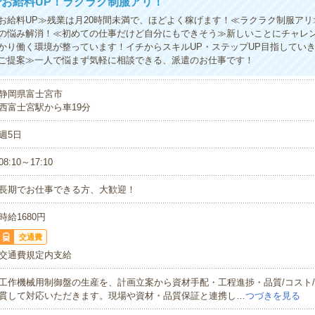
お給料UP！ラクラク制服アリ！
お給料UP≫残業は月20時間未満で、ほどよく稼げます！≪ラクラク制服アリ
の悩み解消！≪初めての仕事だけど自分にもできそう≫新しいことにチャレ
かり働く環境が整っています！イチからスキルUP・ステップUP目指してい
ご提案≫一人で悩まず気軽に相談できる、派遣のお仕事です！
静岡県富士宮市
西富士宮駅から車19分
週5日
08:10～17:10
長期でお仕事できる方、大歓迎！
時給1680円
交通費
交通費規定内支給
工作機械用制御盤の生産を、計画立案から資材手配・工程進捗・品質/コスト
貫して対応いただきます。現場や資材・品質保証と連携し…
つづきを見る