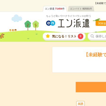
【未経験で
エン派遣
71454
件
エンバイト
82531
件
ちょうど良いワークライフバランスが叶う
関東版
気になる！リスト
0
保存し
【未経験
未読