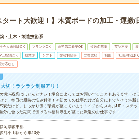
スタート大歓迎！】木質ボードの加工・運搬/
築・土木・製造技術系
社会人未経験OK
ブランクOK
既卒第二新卒OK
複数名募集
英語不要
履
WEB登録OK
残業少
シフト
交替制勤務
交費支給
制服
社食/補助あ
話対応なし
！
も大切！ラクラク制服アリ！
大切≫残業はほとんどナシ！場合によってはお願いすることもあります！≪
ので、毎日の服装の悩み解消！≪初めての仕事だけど自分にもできそう≫新
不安だけど、しっかり働く環境が整っています！イチからスキルUP・ステッ
自分に合った期間で働ける≫福利厚生が整った派遣のお仕事です！
静岡県駿東郡
駿河小山駅から車10分