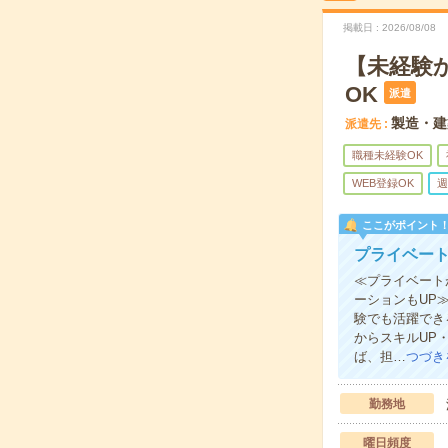
掲載日
2026/08/08
【未経験
OK
派遣
製造・建
派遣先
職種未経験OK
WEB登録OK
週
ここがポイント
プライベート
≪プライベート
ーションもUP
験でも活躍でき
からスキルUP
ば、担…
つづき
勤務地
曜日頻度