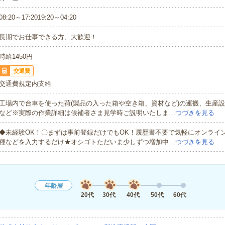
08:20～17:2019:20～04:20
長期でお仕事できる方、大歓迎！
時給1450円
交通費
交通費規定内支給
工場内で台車を使った荷(製品の入った箱や空き箱、資材など)の運搬、生産
など※実際の作業詳細は候補者さま見学時ご説明いたしま…
つづきを見る
◆未経験OK！〇まずは事前登録だけでもOK！履歴書不要で気軽にオンライ
種などを入力するだけ★オシゴトただいま少しずつ増加中…
つづきを見る
年齢層
20代
30代
40代
50代
60代