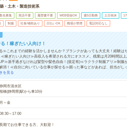
築・土木・製造技術系
数名募集
英語不要
履歴書不要
WEB登録OK
週5日勤務
土日祝休
1
給
制服
社食/補助あり
日払いOK
職場が禁煙
電話対応なし
！
せる！稼ぎたい人向け！
る≫これまでの経験を活かしませんか？ブランクがあっても大丈夫！経験は
！≪稼ぎたい人向け≫高収入を希望される方にオススメ。残業は月20時間以
UP≫派手過ぎなければ髪型や髪色自由！(規定有)≪ラクラク制服アリ≫制服
解消！≪自分に向いている仕事が探せる≫困った事などがあれば、担当がし
きを見る
静岡市清水区
桜橋(静岡県)駅から車10分
月～金
08:30～17:00
長期でお仕事できる方、大歓迎！