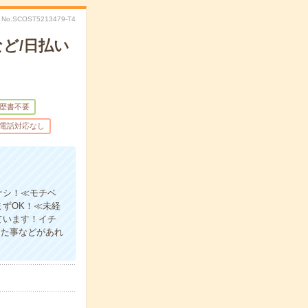
No.SCOST5213479-T4
ど/日払い
歴書不要
電話対応なし
ナシ！≪モチベ
まずOK！≪未経
ています！イチ
った事などがあれ