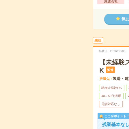
派遣会社
気
未読
掲載日
2026/08/08
【未経験
K
派遣
製造・建
派遣先
職種未経験OK
40～50代活躍
電話対応なし
ここがポイント
残業基本な