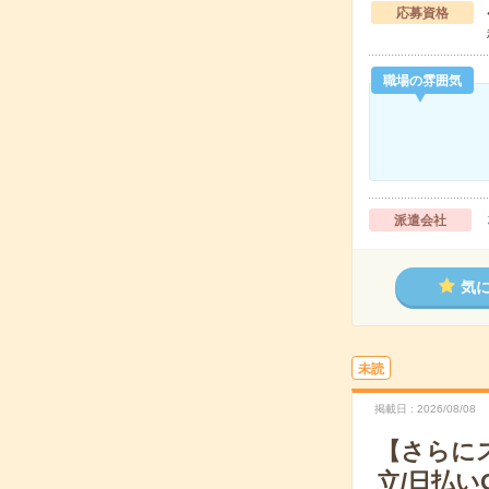
応募資格
職場の雰囲気
派遣会社
気
未読
掲載日
2026/08/08
【さらに
立/日払い