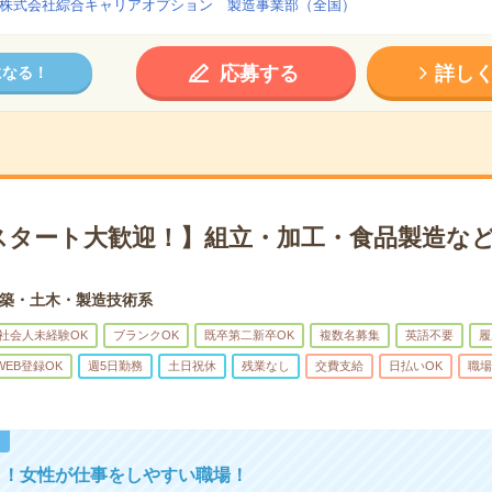
株式会社綜合キャリアオプション 製造事業部（全国）
応募する
詳し
になる！
スタート大歓迎！】組立・加工・食品製造など
築・土木・製造技術系
社会人未経験OK
ブランクOK
既卒第二新卒OK
複数名募集
英語不要
履
WEB登録OK
週5日勤務
土日祝休
残業なし
交費支給
日払いOK
職場
！
し！女性が仕事をしやすい職場！