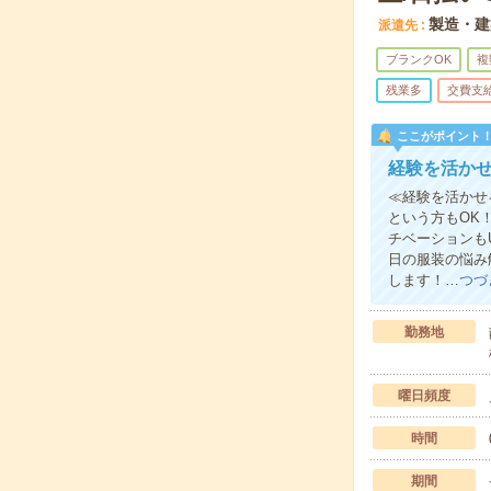
製造・建
派遣先
ブランクOK
複
残業多
交費支
ここがポイント
経験を活か
≪経験を活かせ
という方もOK
チベーションも
日の服装の悩み
します！…
つづ
勤務地
曜日頻度
時間
期間