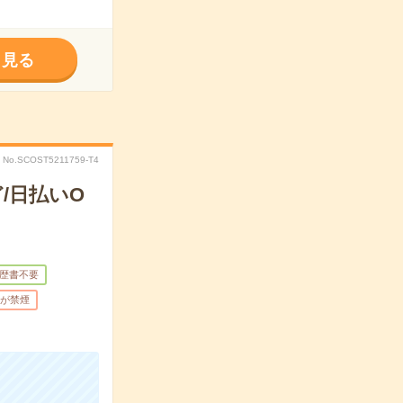
く見る
No.SCOST5211759-T4
/日払いO
歴書不要
が禁煙