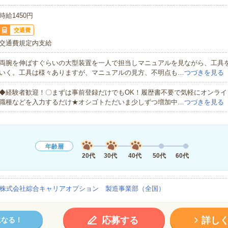
時給1450円
交通費
交通費規定内支給
両腕を伸ばすぐらいの大型装置を一人で担当しマニュアルを見ながら、工具
いく。工具は様々ありますが、マニュアルの見方、不明点も…
つづきを見る
◆経験者歓迎！〇まずは事前登録だけでもOK！履歴書不要で気軽にオンライ
職種などを入力するだけ★オシゴトただいま少しずつ増加中…
つづきを見る
年齢層
20代
30代
40代
50代
60代
株式会社綜合キャリアオプション 製造事業部（全国）
応募する
詳し
になる！