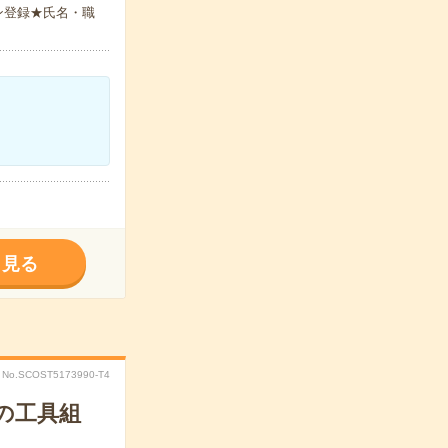
ン登録★氏名・職
く見る
No.SCOST5173990-T4
の工具組