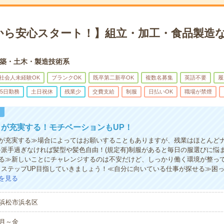
から安心スタート！】組立・加工・食品製造な
築・土木・製造技術系
社会人未経験OK
ブランクOK
既卒第二新卒OK
複数名募集
英語不要
履
5日勤務
土日祝休
残業少
交費支給
制服
日払いOK
職場が禁煙
！
が充実する！モチベーションもUP！
が充実する≫場合によってはお願いすることもありますが、残業はほとんど
≫派手過ぎなければ髪型や髪色自由！(規定有)制服があると毎日の服選びに悩
る≫新しいことにチャレンジするのは不安だけど、しっかり働く環境が整っ
・ステップUP目指していきましょう！≪自分に向いている仕事が探せる≫困
を見る
浜松市浜名区
月～金