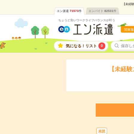
【未経験
エン派遣
71573
件
エンバイト
82531
件
ちょうど良いワークライフバランスが叶う
関東版
気になる！リスト
0
保存し
【未経験
未読