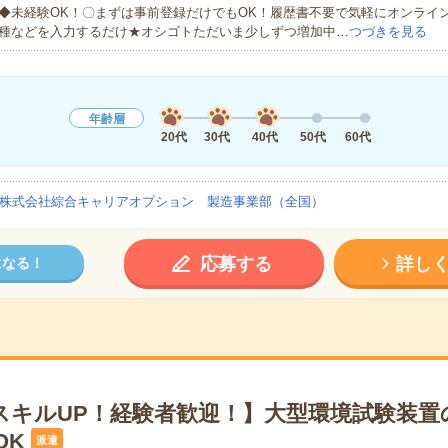
◆未経験OK！〇まずは事前登録だけでもOK！履歴書不要で気軽にオンライ
種などを入力するだけ★オシゴトただいま少しずつ増加中…
つづきを見る
年齢層
20代
30代
40代
50代
60代
株式会社綜合キャリアオプション 製造事業部（全国）
応募する
詳し
になる！
スキルUP！経験者歓迎！】大型環境試験装置
OK
派遣