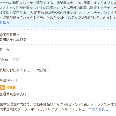
≫自分の時間をしっかり確保できる、残業基本ナシのお仕事！オンとオフを
スメ！≪女性が仕事をしやすい職場≫もちろん男性の応募も歓迎！≪モチベー
ば髪型や髪色自由！(規定有)≪未経験OKの仕事≫新しいことにチャレンジす
く環境が整っています！イチからスキルUP・ステップUP目指していきまし
を見る
静岡県磐田市
磐田駅から車17分
月～金
08:30～17:30
長期でお仕事できる方、大歓迎！
時給1450円
交通費
交通費規定内支給
在庫管理倉庫内にて、自動車部品やバイク部品が入った箱がトラックで入庫客
大手企業)のプラットホーム凡そ10パターン毎パレット上…
つづきを見る