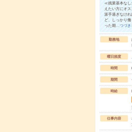
≪残業基本なし
えたい方にオス
派手過ぎなけれ
ど、しっかり働
った期…
つづき
勤務地
曜日頻度
時間
期間
時給
仕事内容