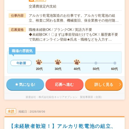
交通費規定内支給
アルカリ乾電池製造のお仕事です。アルカリ乾電池の組
仕事内容
立、検査に関わる業務、機械復旧、保全業務その他付随…
職種未経験OK / ブランクOK / 英語力不要
応募資格
◆未経験OK！〇まずは事前登録だけでもOK！履歴書不要
で気軽にオンライン登録★氏名・職種などを入力す…
職場の雰囲気
年齢層
20代
30代
40代
50代
60代
気になる!
応募へ進む
詳しく見る
派遣会社
株式会社綜合キャリアオプション 製造事業部（全国）
未読
掲載日
2026/08/06
【未経験者歓迎！】アルカリ乾電池の組立、