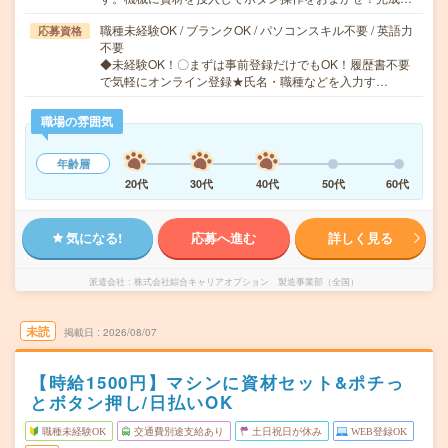
職種未経験OK / ブランクOK / パソコンスキル不要 / 英語力
応募資格
不要
◆未経験OK！〇まずは事前登録だけでもOK！履歴書不要
で気軽にオンライン登録★氏名・職種などを入力す…
職場の雰囲気
年齢層
20代
30代
40代
50代
60代
気になる!
応募へ進む
詳しく見る
派遣会社
株式会社綜合キャリアオプション 製造事業部（全国）
未読
掲載日
2026/08/07
【時給1500円】マシンに資材セット&ポチっ
とボタン押し/日払いOK
職種未経験OK
交通費別途支給あり
土日祝日が休み
WEB登録OK