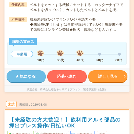
ベルトをカットする機械にセットする、カッターナイフで
仕事内容
ベルトを切っていく、カットしたベルトとベルトを接…
職種未経験OK / ブランクOK / 英語力不要
応募資格
◆未経験OK！〇まずは事前登録だけでもOK！履歴書不要
で気軽にオンライン登録★氏名・職種などを入力す…
職場の雰囲気
年齢層
20代
30代
40代
50代
60代
気になる!
応募へ進む
詳しく見る
派遣会社
株式会社綜合キャリアオプション 製造事業部（全国）
未読
掲載日
2026/08/08
【未経験の方大歓迎！】飲料用アルミ部品の
押出プレス操作/日払いOK