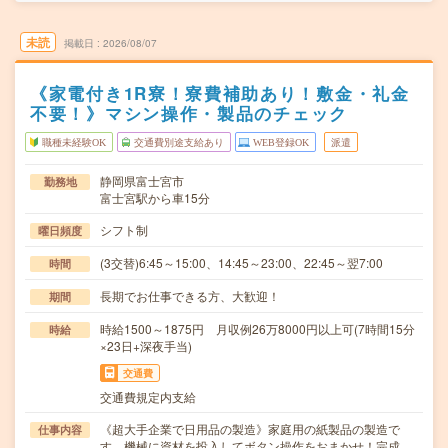
未読
掲載日
2026/08/07
《家電付き1R寮！寮費補助あり！敷金・礼金
不要！》マシン操作・製品のチェック
職種未経験OK
交通費別途支給あり
WEB登録OK
派遣
静岡県富士宮市
勤務地
富士宮駅から車15分
シフト制
曜日頻度
(3交替)6:45～15:00、14:45～23:00、22:45～翌7:00
時間
長期でお仕事できる方、大歓迎！
期間
時給1500～1875円 月収例26万8000円以上可(7時間15分
時給
×23日+深夜手当)
交通費
交通費規定内支給
《超大手企業で日用品の製造》家庭用の紙製品の製造で
仕事内容
す。機械に資材を投入してボタン操作をおまかせ！完成…