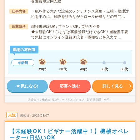
交通費規定内支給
・紙を作る大きな設備のメンテナンス業務・点検・修理対
仕事内容
応を中心に、経験を積みながらロール研磨などの専門…
職種未経験OK / ブランクOK / 英語力不要
応募資格
◆未経験OK！〇まずは事前登録だけでもOK！履歴書不要
で気軽にオンライン登録★氏名・職種などを入力す…
職場の雰囲気
年齢層
20代
30代
40代
50代
60代
気になる!
応募へ進む
詳しく見る
派遣会社
株式会社綜合キャリアオプション 製造事業部（全国）
未読
掲載日
2026/08/07
【未経験OK！ビギナー活躍中！】機械オペレ
ーター/日払いOK