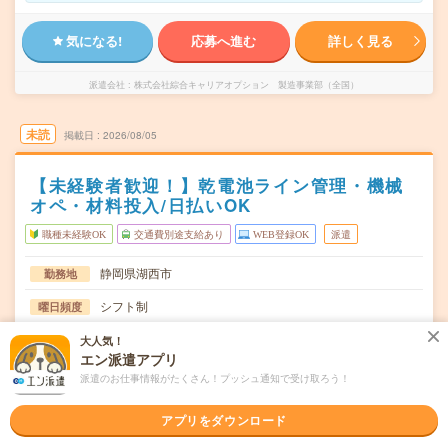
気になる!
応募へ進む
詳しく見る
派遣会社
株式会社綜合キャリアオプション 製造事業部（全国）
未読
掲載日
2026/08/05
【未経験者歓迎！】乾電池ライン管理・機械
オペ・材料投入/日払いOK
職種未経験OK
交通費別途支給あり
WEB登録OK
派遣
静岡県湖西市
勤務地
シフト制
曜日頻度
08:15～17:0019:45～06:30
時間
大人気！
エン派遣アプリ
長期でお仕事できる方、大歓迎！
期間
派遣のお仕事情報がたくさん！プッシュ通知で受け取ろう！
時給1200円
時給
アプリをダウンロード
交通費