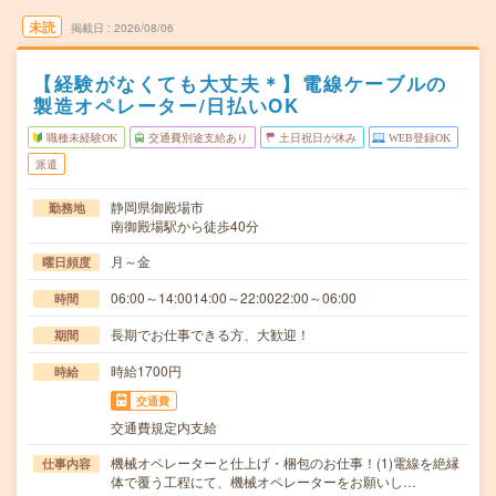
未読
掲載日
2026/08/06
【経験がなくても大丈夫＊】電線ケーブルの
製造オペレーター/日払いOK
職種未経験OK
交通費別途支給あり
土日祝日が休み
WEB登録OK
派遣
静岡県御殿場市
勤務地
南御殿場駅から徒歩40分
月～金
曜日頻度
06:00～14:0014:00～22:0022:00～06:00
時間
長期でお仕事できる方、大歓迎！
期間
時給1700円
時給
交通費
交通費規定内支給
機械オペレーターと仕上げ・梱包のお仕事！(1)電線を絶縁
仕事内容
体で覆う工程にて、機械オペレーターをお願いし…