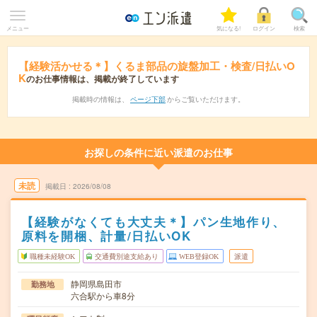
メニュー
気になる!
ログイン
検索
【経験活かせる＊】くるま部品の旋盤加工・検査/日払いO
K
のお仕事情報は、掲載が終了しています
掲載時の情報は、
ページ下部
からご覧いただけます。
お探しの条件に近い派遣のお仕事
未読
掲載日
2026/08/08
【経験がなくても大丈夫＊】パン生地作り、
原料を開梱、計量/日払いOK
職種未経験OK
交通費別途支給あり
WEB登録OK
派遣
静岡県島田市
勤務地
六合駅から車8分