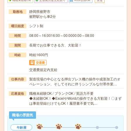
職種未経験OK
交通費別途支給あり
WEB登録OK
派遣
静岡県裾野市
勤務地
裾野駅から車2分
シフト制
曜日頻度
08:00～16:0016:00～00:0000:00～08:00
時間
長期でお仕事できる方、大歓迎！
期間
時給1600円
時給
交通費
交通費規定内支給
製造現場の中心となる押出プレス機の操作や成形加工のオ
仕事内容
ペレーション、そしてそれに伴うシンプルな付帯作業…
職種未経験OK / ブランクOK / 英語力不要
応募資格
◆未経験OK！◆ExcelやWordの操作できる方歓迎！〇まず
は事前登録だけでもOK！履歴書不要で気…
職場の雰囲気
年齢層