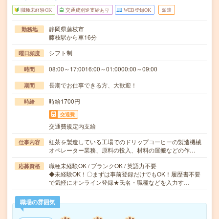
職種未経験OK
交通費別途支給あり
WEB登録OK
派遣
静岡県藤枝市
勤務地
藤枝駅から車16分
シフト制
曜日頻度
08:00～17:0016:00～01:0000:00～09:00
時間
長期でお仕事できる方、大歓迎！
期間
時給1700円
時給
交通費
交通費規定内支給
紅茶を製造している工場でのドリップコーヒーの製造機械
仕事内容
オペレーター業務、原料の投入、材料の運搬などの作…
職種未経験OK / ブランクOK / 英語力不要
応募資格
◆未経験OK！〇まずは事前登録だけでもOK！履歴書不要
で気軽にオンライン登録★氏名・職種などを入力す…
職場の雰囲気