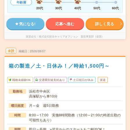
年齢層
20代
30代
40代
50代
60代
気になる!
応募へ進む
詳しく見る
派遣会社
株式会社綜合キャリアオプション 製造事業部（全国）
未読
掲載日
2026/08/07
箱の製造／土・日休み！／時給1,500円～
職種未経験OK
交通費別途支給あり
土日祝日が休み
派遣
浜松市中央区
勤務地
高塚駅から車10分
月～金 週5日勤務
曜日頻度
8:00～17:00 実働8時間勤務（12:00～21:00の時差出勤の
時間
可能性もあり）
即日～長期 ※翌月からのスタートもご相談OK！
期間