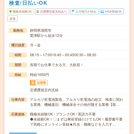
検査/日払いOK
職種未経験OK
交通費別途支給あり
土日祝日が休み
WEB登録OK
派遣
静岡県湖西市
勤務地
鷲津駅から徒歩12分
月～金
曜日頻度
08:15～17:0016:45～00:4500:30～08:30
時間
長期でお仕事できる方、大歓迎！
期間
時給1650円
時給
交通費
交通費規定内支給
アルカリ乾電池製造。アルカリ乾電池の組立、検査に関わ
仕事内容
る業務、機械復旧、機械保全その他付随する業務【取…
職種未経験OK / ブランクOK / 英語力不要
応募資格
◆未経験OK！〇まずは事前登録だけでもOK！履歴書不要
で気軽にオンライン登録★氏名・職種などを入力す…