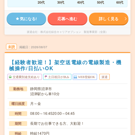
20代
30代
40代
50代
60代
気になる!
応募へ進む
詳しく見る
派遣会社
株式会社綜合キャリアオプション 製造事業部（全国）
未読
掲載日
2026/08/07
【経験者歓迎！】架空送電線の電線製造・機
械操作/日払いOK
交通費別途支給あり
土日祝日が休み
WEB登録OK
派遣
静岡県沼津市
勤務地
沼津駅から車10分
月～金
曜日頻度
08:00～16:4520:00～04:45
時間
長期でお仕事できる方、大歓迎！
期間
時給1470円
時給