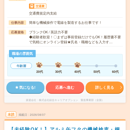
交通費
交通費規定内支給
簡単な機械操作で電線を製造するお仕事です！
仕事内容
ブランクOK / 英語力不要
応募資格
◆経験者歓迎！〇まずは事前登録だけでもOK！履歴書不要
で気軽にオンライン登録★氏名・職種などを入力す…
職場の雰囲気
年齢層
20代
30代
40代
50代
60代
気になる!
応募へ進む
詳しく見る
派遣会社
株式会社綜合キャリアオプション 製造事業部（全国）
未読
掲載日
2026/08/07
【未経験OK！】アルミ缶フタの機械検査・梱