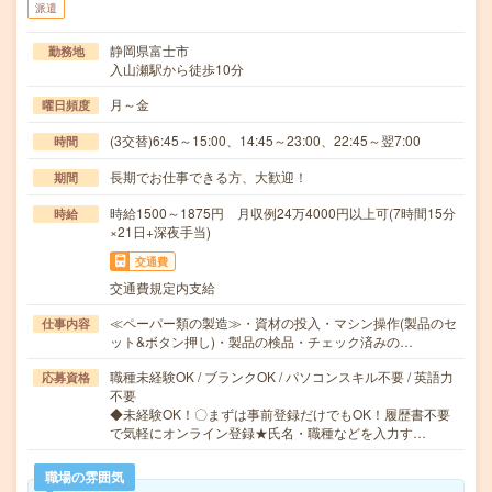
派遣
静岡県富士市
勤務地
入山瀬駅から徒歩10分
月～金
曜日頻度
(3交替)6:45～15:00、14:45～23:00、22:45～翌7:00
時間
長期でお仕事できる方、大歓迎！
期間
時給1500～1875円 月収例24万4000円以上可(7時間15分
時給
×21日+深夜手当)
交通費
交通費規定内支給
≪ペーパー類の製造≫・資材の投入・マシン操作(製品のセ
仕事内容
ット&ボタン押し)・製品の検品・チェック済みの…
職種未経験OK / ブランクOK / パソコンスキル不要 / 英語力
応募資格
不要
◆未経験OK！〇まずは事前登録だけでもOK！履歴書不要
で気軽にオンライン登録★氏名・職種などを入力す…
職場の雰囲気