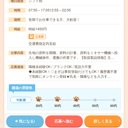
シフト制
曜日頻度
07:55～17:0512:55～22:05
時間
長期でお仕事できる方、大歓迎！
期間
時給1450円
時給
交通費
交通費規定内支給
生地の原料を開梱、原料の計量、原料をミキサー機械へ投
仕事内容
入し機械操作、運搬の作業です。【取扱製品情報】主…
職種未経験OK / ブランクOK / 英語力不要
応募資格
◆未経験OK！〇まずは事前登録だけでもOK！履歴書不要
で気軽にオンライン登録★氏名・職種などを入力す…
職場の雰囲気
年齢層
20代
30代
40代
50代
60代
気になる!
応募へ進む
詳しく見る