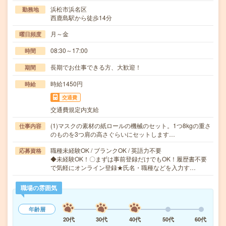
浜松市浜名区
勤務地
西鹿島駅から徒歩14分
月～金
曜日頻度
08:30～17:00
時間
長期でお仕事できる方、大歓迎！
期間
時給1450円
時給
交通費
交通費規定内支給
(1)マスクの素材の紙ロールの機械のセット。1つ8kgの重さ
仕事内容
のものを3つ肩の高さぐらいにセットします…
職種未経験OK / ブランクOK / 英語力不要
応募資格
◆未経験OK！〇まずは事前登録だけでもOK！履歴書不要
で気軽にオンライン登録★氏名・職種などを入力す…
職場の雰囲気
年齢層
20代
30代
40代
50代
60代