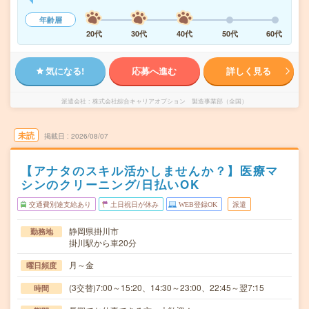
年齢層
20代
30代
40代
50代
60代
気になる!
応募へ進む
詳しく見る
派遣会社
株式会社綜合キャリアオプション 製造事業部（全国）
未読
掲載日
2026/08/07
【アナタのスキル活かしませんか？】医療マ
シンのクリーニング/日払いOK
交通費別途支給あり
土日祝日が休み
WEB登録OK
派遣
静岡県掛川市
勤務地
掛川駅から車20分
月～金
曜日頻度
(3交替)7:00～15:20、14:30～23:00、22:45～翌7:15
時間