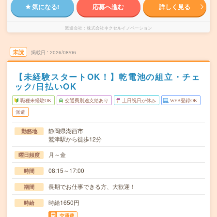
気になる!
応募へ進む
詳しく見る
派遣会社
株式会社ネクセルイノベーション
未読
掲載日
2026/08/06
【未経験スタートOK！】乾電池の組立・チェ
ック/日払いOK
職種未経験OK
交通費別途支給あり
土日祝日が休み
WEB登録OK
派遣
静岡県湖西市
勤務地
鷲津駅から徒歩12分
月～金
曜日頻度
08:15～17:00
時間
長期でお仕事できる方、大歓迎！
期間
時給1650円
時給
交通費