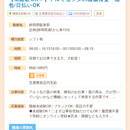
包/日払いOK
職種未経験OK
交通費別途支給あり
WEB登録OK
派遣
静岡県駿東郡
勤務地
足柄(静岡県)駅から車10分
シフト制
曜日頻度
08:00～16:1516:00～00:1500:00～08:15
時間
長期でお仕事できる方、大歓迎！
期間
時給1480円
時給
交通費
交通費規定内支給
アルミ缶の蓋の検査、梱包のお仕事！蓋の厚み、穴が空い
仕事内容
ていないかなど機械にセットして検査する作業です。…
職種未経験OK / ブランクOK / 英語力不要
応募資格
◆未経験OK！〇まずは事前登録だけでもOK！履歴書不要
で気軽にオンライン登録★氏名・職種などを入力す…
職場の雰囲気