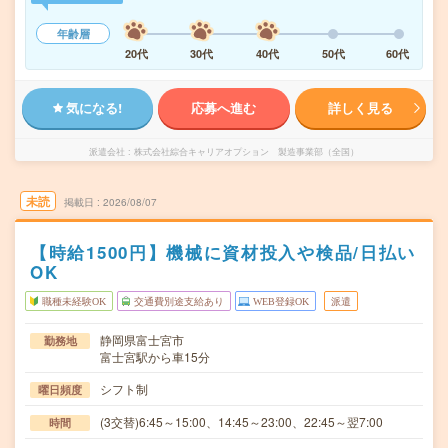
年齢層
20代
30代
40代
50代
60代
気になる!
応募へ進む
詳しく見る
派遣会社
株式会社綜合キャリアオプション 製造事業部（全国）
未読
掲載日
2026/08/07
【時給1500円】機械に資材投入や検品/日払い
OK
職種未経験OK
交通費別途支給あり
WEB登録OK
派遣
静岡県富士宮市
勤務地
富士宮駅から車15分
シフト制
曜日頻度
(3交替)6:45～15:00、14:45～23:00、22:45～翌7:00
時間