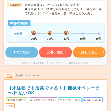
職種未経験OK / ブランクOK / 英語力不要
応募資格
◆未経験OK！〇まずは事前登録だけでもOK！履歴書不要
で気軽にオンライン登録★氏名・職種などを入力す…
職場の雰囲気
年齢層
20代
30代
40代
50代
60代
気になる!
応募へ進む
詳しく見る
派遣会社
株式会社綜合キャリアオプション 製造事業部（全国）
未読
掲載日
2026/08/06
【未経験でも活躍できる！】機械オペレータ
ー/日払いOK
職種未経験OK
交通費別途支給あり
土日祝日が休み
WEB登録OK
派遣