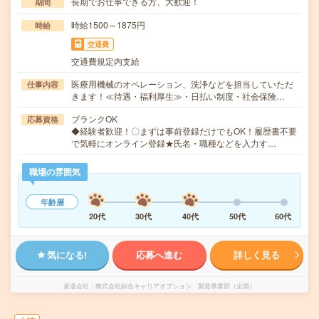
長期でお仕事できる方、大歓迎！
期間
時給1500～1875円
時給
交通費
交通費規定内支給
医療用機械のオペレーション、洗浄などを担当していただ
仕事内容
きます！≪待遇・福利厚生≫・日払い制度・社会保険…
ブランクOK
応募資格
◆経験者歓迎！〇まずは事前登録だけでもOK！履歴書不要
で気軽にオンライン登録★氏名・職種などを入力す…
職場の雰囲気
年齢層
20代
30代
40代
50代
60代
気になる!
応募へ進む
詳しく見る
派遣会社
株式会社綜合キャリアオプション 製造事業部（全国）