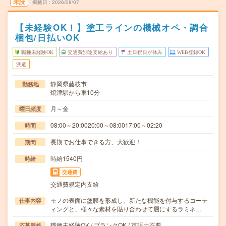
未読
掲載日
2026/08/07
【未経験OK！】塗工ラインの機械オペ・調合
梱包/日払いOK
職種未経験OK
交通費別途支給あり
土日祝日が休み
WEB登録OK
派遣
静岡県藤枝市
勤務地
焼津駅から車10分
月～金
曜日頻度
08:00～20:0020:00～08:0017:00～02:20
時間
長期でお仕事できる方、大歓迎！
期間
時給1540円
時給
交通費
交通費規定内支給
モノの表面に塗膜を形成し、新たな機能を付与するコーテ
仕事内容
ィングと、様々な素材を貼り合わせて層にするラミネ…
職種未経験OK / ブランクOK / 英語力不要
応募資格