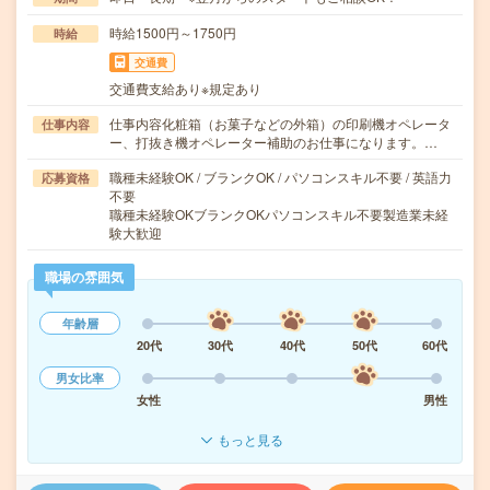
時給1500円～1750円
時給
交通費
交通費支給あり※規定あり
仕事内容化粧箱（お菓子などの外箱）の印刷機オペレータ
仕事内容
ー、打抜き機オペレーター補助のお仕事になります。…
職種未経験OK / ブランクOK / パソコンスキル不要 / 英語力
応募資格
不要
職種未経験OKブランクOKパソコンスキル不要製造業未経
験大歓迎
職場の雰囲気
年齢層
20代
30代
40代
50代
60代
男女比率
女性
男性
もっと見る