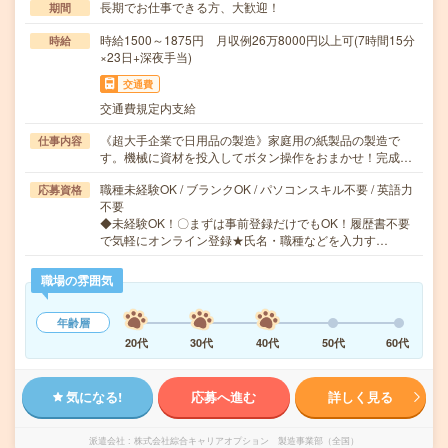
長期でお仕事できる方、大歓迎！
期間
時給1500～1875円 月収例26万8000円以上可(7時間15分
時給
×23日+深夜手当)
交通費
交通費規定内支給
《超大手企業で日用品の製造》家庭用の紙製品の製造で
仕事内容
す。機械に資材を投入してボタン操作をおまかせ！完成…
職種未経験OK / ブランクOK / パソコンスキル不要 / 英語力
応募資格
不要
◆未経験OK！〇まずは事前登録だけでもOK！履歴書不要
で気軽にオンライン登録★氏名・職種などを入力す…
職場の雰囲気
年齢層
20代
30代
40代
50代
60代
気になる!
応募へ進む
詳しく見る
派遣会社
株式会社綜合キャリアオプション 製造事業部（全国）