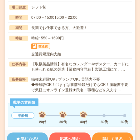
シフト制
曜日頻度
07:00～15:0015:00～22:00
時間
長期でお仕事できる方、大歓迎！
期間
時給1550～1690円
時給
交通費
交通費規定内支給
【取扱製品情報】有名なカレンダーやポスター、カードに
仕事内容
も使われる紙の製造【業務内容詳細】製紙工場にて、…
職種未経験OK / ブランクOK / 英語力不要
応募資格
◆未経験OK！〇まずは事前登録だけでもOK！履歴書不要
で気軽にオンライン登録★氏名・職種などを入力す…
職場の雰囲気
年齢層
20代
30代
40代
50代
60代
気になる!
応募へ進む
詳しく見る