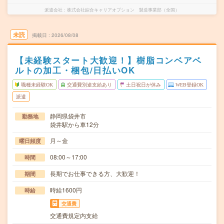
派遣会社
株式会社綜合キャリアオプション 製造事業部（全国）
未読
掲載日
2026/08/08
【未経験スタート大歓迎！】樹脂コンベアベ
ルトの加工・梱包/日払いOK
職種未経験OK
交通費別途支給あり
土日祝日が休み
WEB登録OK
派遣
静岡県袋井市
勤務地
袋井駅から車12分
月～金
曜日頻度
08:00～17:00
時間
長期でお仕事できる方、大歓迎！
期間
時給1600円
時給
交通費
交通費規定内支給