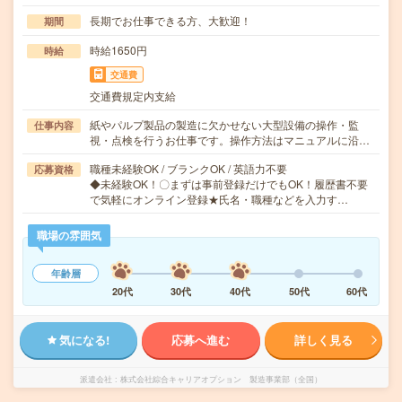
長期でお仕事できる方、大歓迎！
期間
時給1650円
時給
交通費
交通費規定内支給
紙やパルプ製品の製造に欠かせない大型設備の操作・監
仕事内容
視・点検を行うお仕事です。操作方法はマニュアルに沿…
職種未経験OK / ブランクOK / 英語力不要
応募資格
◆未経験OK！〇まずは事前登録だけでもOK！履歴書不要
で気軽にオンライン登録★氏名・職種などを入力す…
職場の雰囲気
年齢層
20代
30代
40代
50代
60代
気になる!
応募へ進む
詳しく見る
派遣会社
株式会社綜合キャリアオプション 製造事業部（全国）