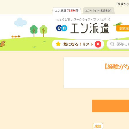
【経験がな
エン派遣
71454
件
エンバイト
82531
件
ちょうど良いワークライフバランスが叶う
関東版
気になる！リスト
0
保存し
【経験が
未読