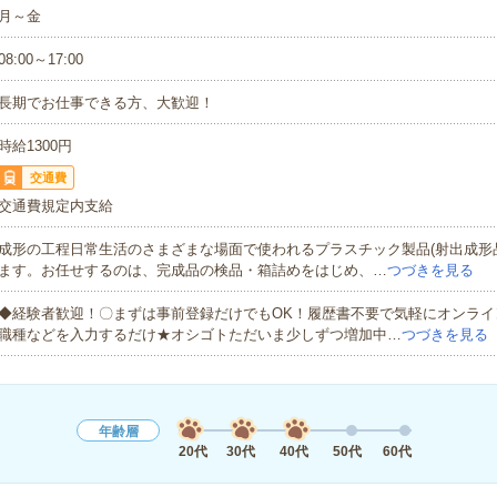
月～金
08:00～17:00
長期でお仕事できる方、大歓迎！
時給1300円
交通費
交通費規定内支給
成形の工程日常生活のさまざまな場面で使われるプラスチック製品(射出成形
ます。お任せするのは、完成品の検品・箱詰めをはじめ、…
つづきを見る
◆経験者歓迎！〇まずは事前登録だけでもOK！履歴書不要で気軽にオンライ
職種などを入力するだけ★オシゴトただいま少しずつ増加中…
つづきを見る
年齢層
20代
30代
40代
50代
60代