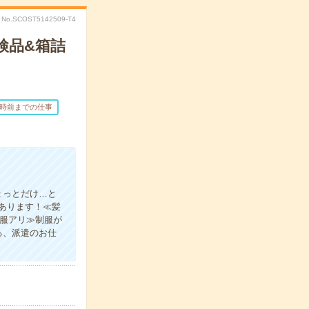
No.SCOST5142509-T4
検品&箱詰
7時前までの仕事
ょっとだけ…と
あります！≪髪
制服アリ≫制服が
る、派遣のお仕