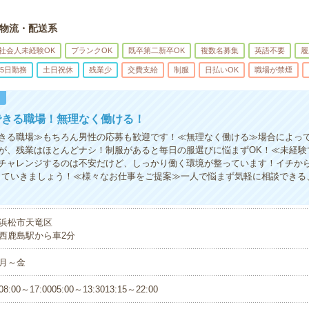
物流・配送系
社会人未経験OK
ブランクOK
既卒第二新卒OK
複数名募集
英語不要
履
5日勤務
土日祝休
残業少
交費支給
制服
日払いOK
職場が禁煙
！
できる職場！無理なく働ける！
きる職場≫もちろん男性の応募も歓迎です！≪無理なく働ける≫場合によっ
が、残業はほとんどナシ！制服があると毎日の服選びに悩まずOK！≪未経験
チャレンジするのは不安だけど、しっかり働く環境が整っています！イチから
していきましょう！≪様々なお仕事をご提案≫一人で悩まず気軽に相談できる
浜松市天竜区
西鹿島駅から車2分
月～金
08:00～17:0005:00～13:3013:15～22:00