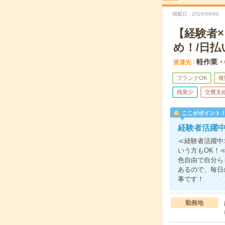
掲載日
2026/08/06
【経験者
め！/日払
軽作業・
派遣先
ブランクOK
複
残業少
交費支
ここがポイント
経験者活躍
≪経験者活躍中
いう方もOK！
色自由で自分ら
あるので、毎日
事です！
勤務地