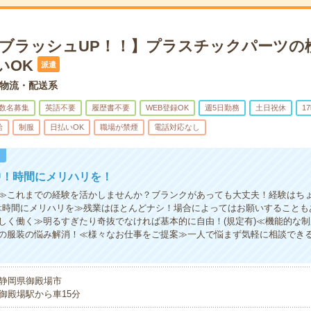
×ブラッシュUP！！】プラスチックパーツの
いOK
派遣
物流・配送系
数名募集
英語不要
履歴書不要
WEB登録OK
週5日勤務
土日祝休
1
給
制服
日払いOK
職場が禁煙
電話対応なし
！
中！時間にメリハリを！
≫これまでの経験を活かしませんか？ブランクがあっても大丈夫！経験はち
≪時間にメリハリを≫残業はほとんどナシ！場合によってはお願いすることも
しく働く≫明るすぎたり奇抜でなければ基本的に自由！(規定有)≪機能的な
の服装の悩み解消！≪様々なお仕事をご提案≫一人で悩まず気軽に相談でき
静岡県御殿場市
御殿場駅から車15分