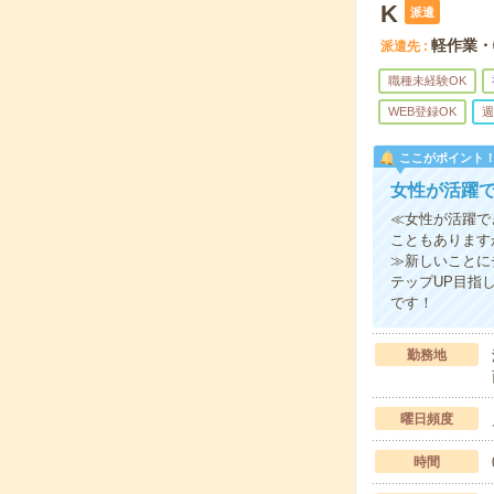
K
派遣
軽作業・
派遣先
職種未経験OK
WEB登録OK
週
ここがポイント
女性が活躍
≪女性が活躍で
こともあります
≫新しいことに
テップUP目指
です！
勤務地
曜日頻度
時間