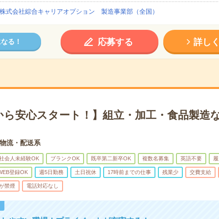
株式会社綜合キャリアオプション 製造事業部（全国）
応募する
詳し
になる！
から安心スタート！】組立・加工・食品製造な
物流・配送系
社会人未経験OK
ブランクOK
既卒第二新卒OK
複数名募集
英語不要
履
WEB登録OK
週5日勤務
土日祝休
17時前までの仕事
残業少
交費支給
が禁煙
電話対応なし
！