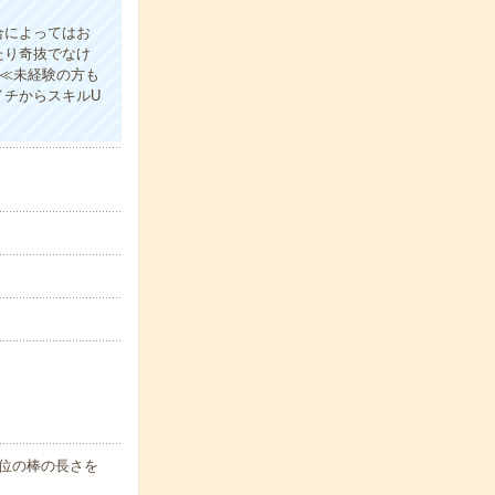
合によってはお
たり奇抜でなけ
！≪未経験の方も
イチからスキルU
m位の棒の長さを