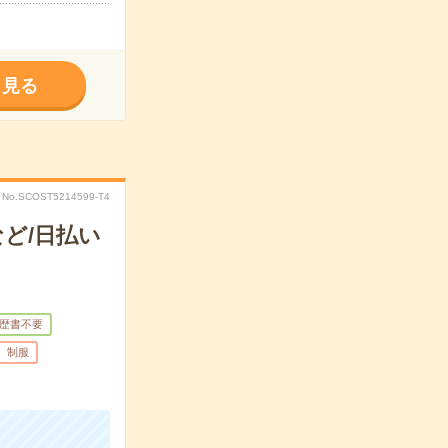
く見る
No.SCOST5214599-T4
ど/日払い
歴書不要
制服