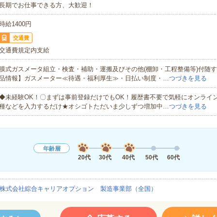
長期でお仕事できる方、大歓迎！
時給1400円
交通費
交通費規定内支給
膜式ガスメータ組立・検査・補助・運搬及びその他(棚卸・工程整備等)付随
品情報】ガスメーター≪待遇・福利厚生≫・日払い制度・…
つづきを見る
◆未経験OK！〇まずは事前登録だけでもOK！履歴書不要で気軽にオンライ
種などを入力するだけ★オシゴトただいま少しずつ増加中…
つづきを見る
年齢層
20代
30代
40代
50代
60代
株式会社綜合キャリアオプション 製造事業部（全国）