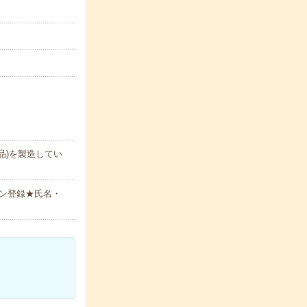
品)を製造してい
ン登録★氏名・