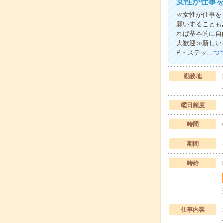
女性が仕事
≪女性が仕事を
願いすることも
れば基本的に自
大歓迎≫新しい
P・ステッ…
つ
勤務地
曜日頻度
時間
期間
時給
仕事内容