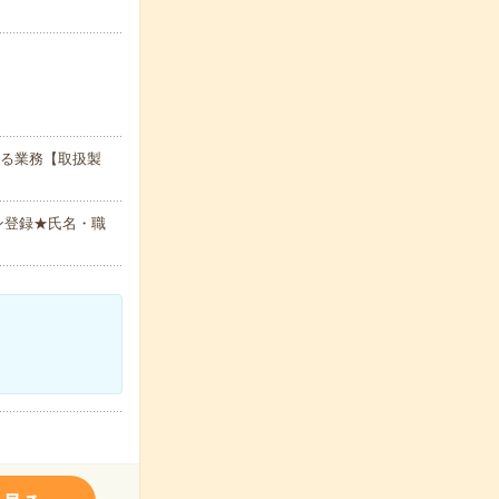
する業務【取扱製
ン登録★氏名・職