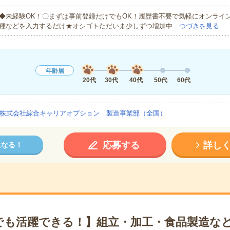
◆未経験OK！〇まずは事前登録だけでもOK！履歴書不要で気軽にオンライ
種などを入力するだけ★オシゴトただいま少しずつ増加中…
つづきを見る
年齢層
20代
30代
40代
50代
60代
株式会社綜合キャリアオプション 製造事業部（全国）
応募する
詳し
になる！
でも活躍できる！】組立・加工・食品製造など