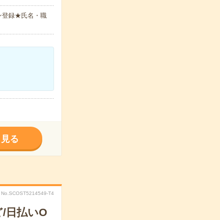
ン登録★氏名・職
く見る
No.SCOST5214549-T4
/日払いO