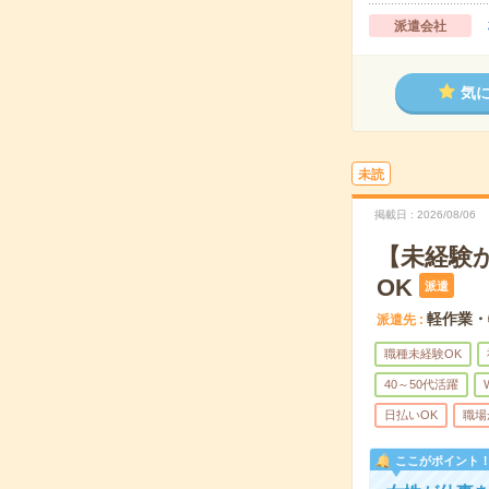
派遣会社
気
未読
掲載日
2026/08/06
【未経験
OK
派遣
軽作業・
派遣先
職種未経験OK
40～50代活躍
日払いOK
職場
ここがポイント