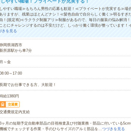
をしやすい職場！プライベートが充実する！
しやすい職場≫もちろん男性の応募も歓迎！≪プライベートが充実する≫場
ありますが、残業はほとんどナシ！≪髪色自由で自分らしく働く≫明るすぎ
由！(規定有)≪ラクラク制服アリ≫制服があるので、毎日の服装の悩み解消
ことにチャレンジするのは不安だけど、しっかり働く環境が整っています！
づきを見る
静岡県湖西市
新所原駅から車7分
月～金
08:00～17:00
長期でお仕事できる方、大歓迎！
時給1380円
交通費
交通費規定内支給
3ヶ月の短期予定自動車部品の目視検査及び付随業務・部品に付いている5c
機械でチェックする作業・手のひらサイズのアルミ部品を…
つづきを見る