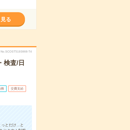
く見る
No.SCOST5193868-T4
検査/日
勤務
交費支給
ょっとだけ…と