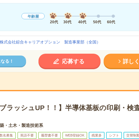
年齢層
20代
30代
40代
50代
60代
株式会社綜合キャリアオプション 製造事業部（全国）
応募する
詳し
になる！
×ブラッシュUP！！】半導体基板の印刷・検査
築・土木・製造技術系
数名募集
英語不要
履歴書不要
WEB登録OK
残業多
シフト
交替制