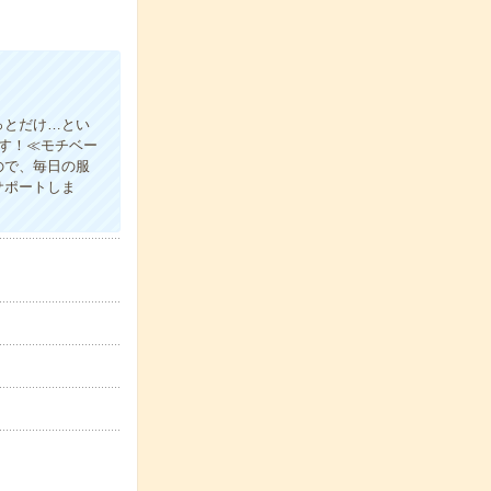
っとだけ…とい
ます！≪モチベー
ので、毎日の服
サポートしま