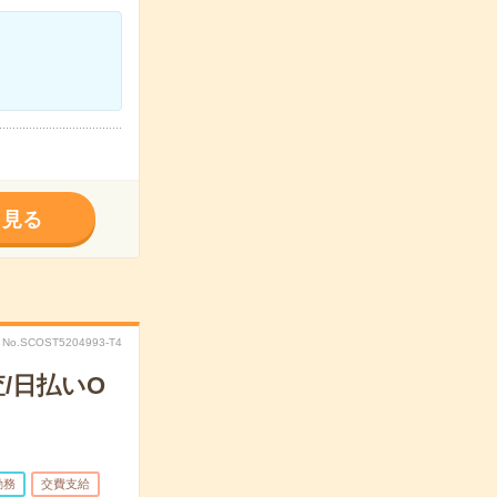
く見る
No.SCOST5204993-T4
/日払いO
勤務
交費支給