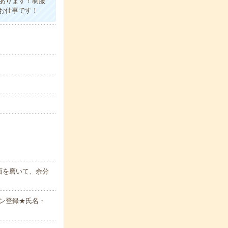
上あります！制服
お仕事です！
面を磨いて、余分
ン登録★氏名・