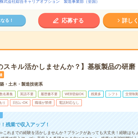
株式会社綜合キャリアオプション 製造事業部（全国）
応募する
詳し
になる！
のスキル活かしませんか？】基板製品の研磨・
遣
築・土木・製造技術系
数名募集
英語不要
履歴書不要
WEB登録OK
残業多
シフト
交替制
あり
日払いOK
職場が禁煙
電話対応なし
！
中！残業で収入アップ！
≫これまでの経験を活かしませんか？ブランクがあっても大丈夫！経験はち