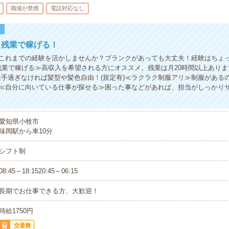
職場が禁煙
電話対応なし
！
！残業で稼げる！
これまでの経験を活かしませんか？ブランクがあっても大丈夫！経験はちょ
残業で稼げる≫高収入を希望される方にオススメ。残業は月20時間以上あり
派手過ぎなければ髪型や髪色自由！(規定有)≪ラクラク制服アリ≫制服がある
≪自分に向いている仕事が探せる≫困った事などがあれば、担当がしっかり
愛知県小牧市
味岡駅から車10分
シフト制
08:45～18:1520:45～06:15
長期でお仕事できる方、大歓迎！
時給1750円
交通費