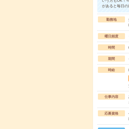
いう方もOK！
があると毎日の
勤務地
曜日頻度
時間
期間
時給
仕事内容
応募資格