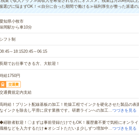
≪残業で収入アップ≫高収入を希望される方にオススメ。残業は月20時間以
服選びに悩まずOK！≪自分に合った期間で働ける≫福利厚生が整った派遣の
愛知県小牧市
味岡駅から車10分
シフト制
08:45～18:1520:45～06:15
長期でお仕事できる方、大歓迎！
時給1750円
交通費
交通費規定内支給
高時給！プリント配線基板の加工！乾燥工程でインクを硬化させた製品の表
なインクを除去し平滑に戻す業務です。研磨ラインへの加工…
つづきを見る
◆経験者歓迎！〇まずは事前登録だけでもOK！履歴書不要で気軽にオンライ
職種などを入力するだけ★オシゴトただいま少しずつ増加中…
つづきを見る