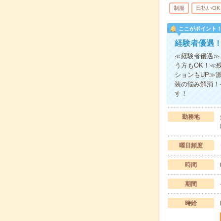
制服
日払いOK
ここがポイント
経験者優遇
≪経験者優遇≫
う方もOK！≪
ションもUP≫
装の悩み解消！
す！
勤務地
曜日頻度
時間
期間
時給