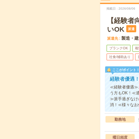
掲載日
2026/08/06
【経験者
いOK
派遣
製造・建
派遣先
ブランクOK
複
社食/補助あり
ここがポイント
経験者優遇！
≪経験者優遇≫
う方もOK！≪
≫派手過ぎなけ
消！≪様々なお
勤務地
曜日頻度