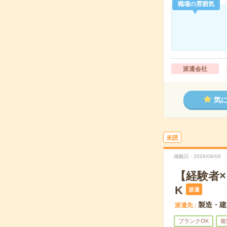
職場の雰囲気
派遣会社
気
未読
掲載日
2026/08/06
【経験者
K
派遣
製造・建
派遣先
ブランクOK
複