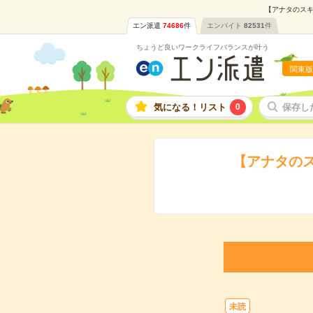
【アナタのスキ
エン派遣
74686
件
エンバイト
82531
件
ちょうど良いワークライフバランスが叶う
関東版
気になる！リスト
0
保存し
【アナタの
未読