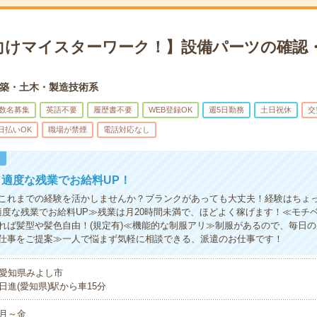
向けマイスターワーク！】設備パーツの確認・
築・土木・製造技術系
数名募集
英語不要
履歴書不要
WEB登録OK
週5日勤務
土日祝休
交
日払いOK
職場が禁煙
電話対応なし
！
適度な残業でお給料UP！
これまでの経験を活かしませんか？ブランクがあっても大丈夫！経験はちょ
適度な残業でお給料UP≫残業は月20時間未満で、ほどよく稼げます！≪モチベ
れば髪型や髪色自由！(規定有)≪機能的な制服アリ≫制服があるので、毎日
仕事をご提案≫一人で悩まず気軽に相談できる、派遣のお仕事です！
愛知県みよし市
日進(愛知県)駅から車15分
月～金