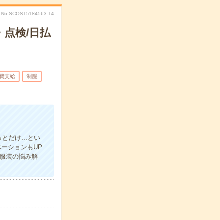
No.SCOST5184563-T4
点検/日払
費支給
制服
っとだけ…とい
ーションもUP
の服装の悩み解