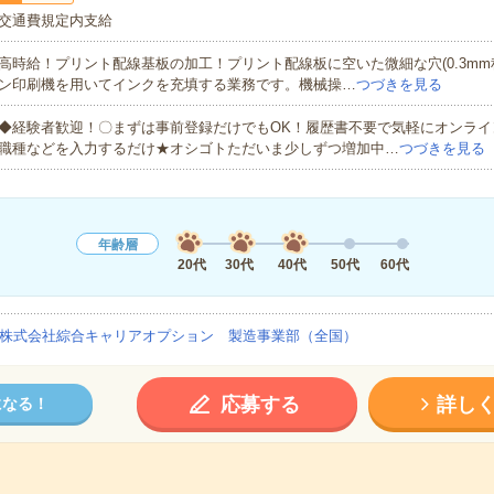
交通費規定内支給
高時給！プリント配線基板の加工！プリント配線板に空いた微細な穴(0.3mm
ン印刷機を用いてインクを充填する業務です。機械操…
つづきを見る
◆経験者歓迎！〇まずは事前登録だけでもOK！履歴書不要で気軽にオンライ
職種などを入力するだけ★オシゴトただいま少しずつ増加中…
つづきを見る
年齢層
20代
30代
40代
50代
60代
株式会社綜合キャリアオプション 製造事業部（全国）
応募する
詳し
になる！