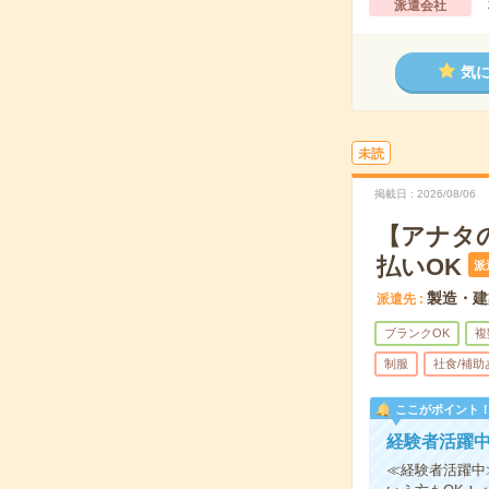
派遣会社
気
未読
掲載日
2026/08/06
【アナタ
払いOK
派
製造・建
派遣先
ブランクOK
複
制服
社食/補助
ここがポイント
経験者活躍
≪経験者活躍中