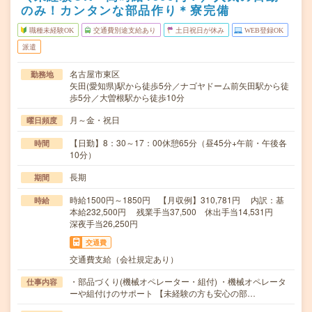
のみ！カンタンな部品作り＊寮完備
職種未経験OK
交通費別途支給あり
土日祝日が休み
WEB登録OK
派遣
名古屋市東区
勤務地
矢田(愛知県)駅から徒歩5分／ナゴヤドーム前矢田駅から徒
歩5分／大曽根駅から徒歩10分
月～金・祝日
曜日頻度
【日勤】8：30～17：00休憩65分（昼45分+午前・午後各
時間
10分）
長期
期間
時給1500円～1850円 【月収例】310,781円 内訳：基
時給
本給232,500円 残業手当37,500 休出手当14,531円
深夜手当26,250円
交通費
交通費支給（会社規定あり）
・部品づくり(機械オペレーター・組付) ・機械オペレータ
仕事内容
ーや組付けのサポート 【未経験の方も安心の部…