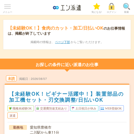
メニュー
気になる!
ログイン
検索
【未経験OK！】食肉のカット・加工/日払いOK
のお仕事情報
は、掲載が終了しています
掲載時の情報は、
ページ下部
からご覧いただけます。
お探しの条件に近い派遣のお仕事
未読
掲載日
2026/08/07
【未経験OK！ビギナー活躍中！】装置部品の
加工機セット・刃交換調整/日払いOK
職種未経験OK
交通費別途支給あり
土日祝日が休み
WEB登録OK
派遣
愛知県豊橋市
勤務地
二川駅から車11分