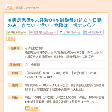
未読
掲載日
2026/08/07
冷暖房完備✨未経験OK✨制御盤の組立＼日勤
のみ！きつい・汚い・危険は一切ナシ〇／
職種未経験OK
交通費別途支給あり
土日祝日が休み
WEB登録OK
派遣
その他愛知県
勤務地
坂部駅から車5分／白沢(愛知県)駅から車5分／阿久比駅か
ら車7分／東浦駅から車16分／新舞子駅から車17分
月～金曜日
曜日頻度
【就業時間】8:30～17:30(8時間) 【休憩時間】12:00～
時間
12:50＊10:00～10:1…
即日や9月～,10月～,11月～など、開始時期は柔軟に調整可
期間
能です♬早期決定！就業中の応募も大歓迎♬
時給1400円【月収例】月収252,000円 →時給1,400円×実働
時給
8H×週5日勤務×4週+残業20時間 ※月収例は一例です。
交通費