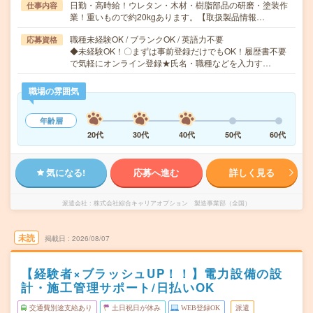
日勤・高時給！ウレタン・木材・樹脂部品の研磨・塗装作
仕事内容
業！重いもので約20kgあります。【取扱製品情報…
職種未経験OK / ブランクOK / 英語力不要
応募資格
◆未経験OK！〇まずは事前登録だけでもOK！履歴書不要
で気軽にオンライン登録★氏名・職種などを入力す…
職場の雰囲気
年齢層
20代
30代
40代
50代
60代
気になる!
応募へ進む
詳しく見る
派遣会社
株式会社綜合キャリアオプション 製造事業部（全国）
未読
掲載日
2026/08/07
【経験者×ブラッシュUP！！】電力設備の設
計・施工管理サポート/日払いOK
交通費別途支給あり
土日祝日が休み
WEB登録OK
派遣