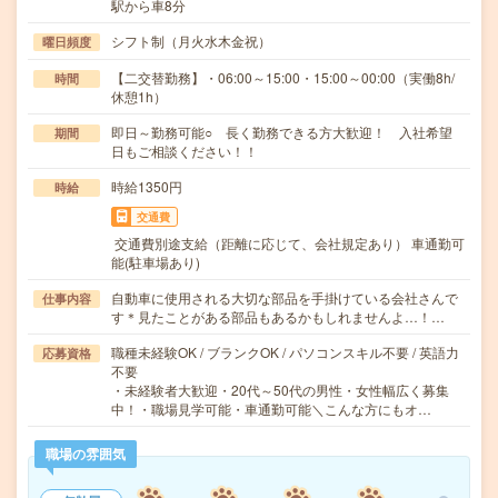
駅から車8分
シフト制（月火水木金祝）
曜日頻度
【二交替勤務】・06:00～15:00・15:00～00:00（実働8h/
時間
休憩1h）
即日～勤務可能○ 長く勤務できる方大歓迎！ 入社希望
期間
日もご相談ください！！
時給1350円
時給
交通費
交通費別途支給（距離に応じて、会社規定あり） 車通勤可
能(駐車場あり)
自動車に使用される大切な部品を手掛けている会社さんで
仕事内容
す＊見たことがある部品もあるかもしれませんよ…！…
職種未経験OK / ブランクOK / パソコンスキル不要 / 英語力
応募資格
不要
・未経験者大歓迎・20代～50代の男性・女性幅広く募集
中！・職場見学可能・車通勤可能＼こんな方にもオ…
職場の雰囲気