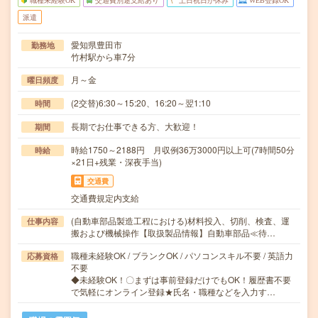
職種未経験OK
交通費別途支給あり
土日祝日が休み
WEB登録OK
派遣
愛知県豊田市
勤務地
竹村駅から車7分
月～金
曜日頻度
(2交替)6:30～15:20、16:20～翌1:10
時間
長期でお仕事できる方、大歓迎！
期間
時給1750～2188円 月収例36万3000円以上可(7時間50分
時給
×21日+残業・深夜手当)
交通費
交通費規定内支給
(自動車部品製造工程における)材料投入、切削、検査、運
仕事内容
搬および機械操作【取扱製品情報】自動車部品≪待…
職種未経験OK / ブランクOK / パソコンスキル不要 / 英語力
応募資格
不要
◆未経験OK！〇まずは事前登録だけでもOK！履歴書不要
で気軽にオンライン登録★氏名・職種などを入力す…