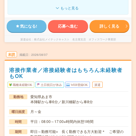
もっと見る
気になる!
応募へ進む
詳しく見る
派遣会社
株式会社メイテックキャスト 名古屋支店 オフィスワーク事業部
未読
掲載日
2026/08/07
溶接作業者／溶接経験者はもちろん未経験者
もOK
職種未経験OK
土日祝日が休み
WEB登録OK
派遣
愛知県あま市
勤務地
本陣駅から車6分／新川橋駅から車8分
月～金
曜日頻度
平日：08:00～17:00※時間内休憩1時間
時間
即日～勤務可能○ 長く勤務できる方大歓迎＊ ご希望の
期間