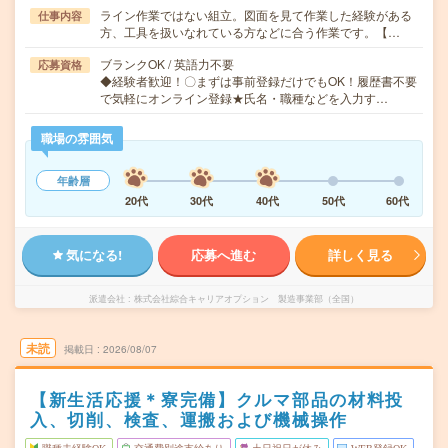
ライン作業ではない組立。図面を見て作業した経験がある
仕事内容
方、工具を扱いなれている方などに合う作業です。【…
ブランクOK / 英語力不要
応募資格
◆経験者歓迎！〇まずは事前登録だけでもOK！履歴書不要
で気軽にオンライン登録★氏名・職種などを入力す…
職場の雰囲気
年齢層
20代
30代
40代
50代
60代
気になる!
応募へ進む
詳しく見る
派遣会社
株式会社綜合キャリアオプション 製造事業部（全国）
未読
掲載日
2026/08/07
【新生活応援＊寮完備】クルマ部品の材料投
入、切削、検査、運搬および機械操作