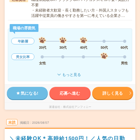
不要
・未経験者大歓迎・長く勤務したい方・外国人スタッフも
活躍中従業員の働きやすさを第一に考えている企業さ…
職場の雰囲気
年齢層
20代
30代
40代
50代
60代
男女比率
女性
男性
もっと見る
気になる!
応募へ進む
詳しく見る
派遣会社
株式会社アンフィニー
未読
掲載日
2026/08/07
＼未経験OK＊高時給1500円！／人気の日勤