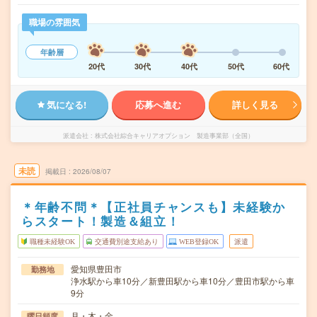
職場の雰囲気
年齢層
20代
30代
40代
50代
60代
気になる!
応募へ進む
詳しく見る
派遣会社
株式会社綜合キャリアオプション 製造事業部（全国）
未読
掲載日
2026/08/07
＊年齢不問＊【正社員チャンスも】未経験か
らスタート！製造＆組立！
職種未経験OK
交通費別途支給あり
WEB登録OK
派遣
愛知県豊田市
勤務地
浄水駅から車10分／新豊田駅から車10分／豊田市駅から車
9分
月・木・金
曜日頻度