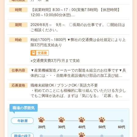
【就業時間】8:30～17：00(実働7.5時間) 【休憩時間】
時間
12:00～13:00(60分休憩)…
2026年8月～ 9月～ 〇長期のお仕事です。 〇開始日は
期間
ご相談ください。
時給1700円～1800円 ▼弊社の交通費は会社規定により上
時給
限3万円迄支給あり
交通費
※交通費実費3万円/月まで支給
▼産業機械製造メーカーでの製造＆組立のお仕事です▼具
仕事内容
体的には・・・自動車生産設備向け部品の加工及び組…
職種未経験OK / ブランクOK / 英語力不要
応募資格
・初めてのことにも積極的に取り組んでいただける方少し
でもご興味があれば、まずは「気になる」「応募」を…
職場の雰囲気
年齢層
20代
30代
40代
50代
60代
職場の様子