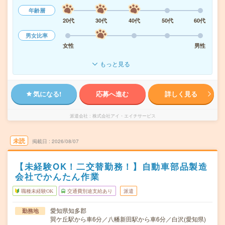
年齢層
20代
30代
40代
50代
60代
男女比率
女性
男性
もっと見る
気になる!
応募へ進む
詳しく見る
派遣会社
株式会社アイ・エイチサービス
未読
掲載日
2026/08/07
【未経験OK！二交替勤務！】自動車部品製造
会社でかんたん作業
職種未経験OK
交通費別途支給あり
派遣
愛知県知多郡
勤務地
巽ケ丘駅から車6分／八幡新田駅から車6分／白沢(愛知県)