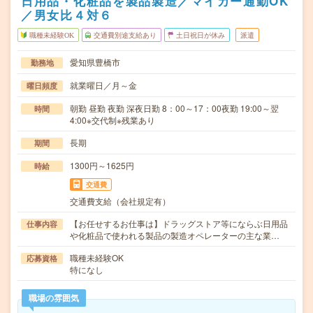
日用品・化粧品を製品製造／マイカー通勤OK
／男女比４対６
職種未経験OK
交通費別途支給あり
土日祝日が休み
派遣
愛知県豊橋市
勤務地
就業曜日／月～金
曜日頻度
朝勤 昼勤 夜勤 深夜日勤 8：00～17：00夜勤 19:00～翌
時間
4:00※交代制※残業あり
長期
期間
1300円～1625円
時給
交通費
交通費支給（会社規定有）
【お任せするお仕事は】ドラッグストア等にならぶ日用品
仕事内容
や化粧品で使われる製品の製造オペレーターの主な業…
職種未経験OK
応募資格
特になし
職場の雰囲気