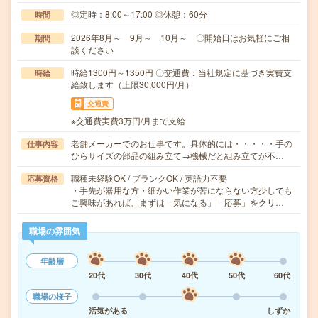
◎定時：8:00～17:00 ◎休憩：60分
時間
2026年8月～ 9月～ 10月～ 〇開始日はお気軽にご相
期間
談ください
時給1300円～1350円 〇交通費：当社規定に基づき実費支
時給
給致します（上限30,000円/月）
交通費
※交通費実費3万円/月まで支給
老舗メーカーでのお仕事です。具体的には・・・・・手の
仕事内容
ひらサイズの部品の組み立て→機械だと組み立てが不…
職種未経験OK / ブランクOK / 英語力不要
応募資格
・手先が器用な方・細かい作業が苦にならない方少しでも
ご興味があれば、まずは「気になる」「応募」をクリ…
職場の雰囲気
年齢層
20代
30代
40代
50代
60代
職場の様子
活気がある
しずか