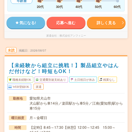
年齢層
20代
30代
40代
50代
60代
気になる!
応募へ進む
詳しく見る
派遣会社
株式会社アンフィニー
未読
掲載日
2026/08/07
【未経験から組立に挑戦！】製品組立やはん
だ付けなど！時短もOK！
職種未経験OK
交通費別途支給あり
土日祝日が休み
残業なし
WEB登録OK
派遣
愛知県犬山市
勤務地
犬山駅から車14分／楽田駅から車5分／江南(愛知県)駅から
車15分
月～金曜日
曜日頻度
【定時】8:45～17:30【休憩】12:00～12:45 15:00～
時間