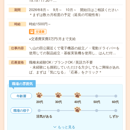
15:15 / 17:30～…
2026年8月～ 9月～ 10月～ 開始日はご相談ください
期間
＊まずは数カ月程度の予定（延長の可能性有）
時給1500円～
時給
交通費
※交通費実費3万円/月まで支給
＼山の田公園近くで電子機器の組立／・電動ドライバーを
仕事内容
使用しての製品組立・基板実装機を使用し、はんだ付…
職種未経験OK / ブランクOK / 英語力不要
応募資格
・未経験にも挑戦していただける方少しでもご興味があれ
ば、まずは「気になる」「応募」をクリック＊
職場の雰囲気
年齢層
20代
30代
40代
50代
60代
職場の様子
活気がある
しずか
もっと見る