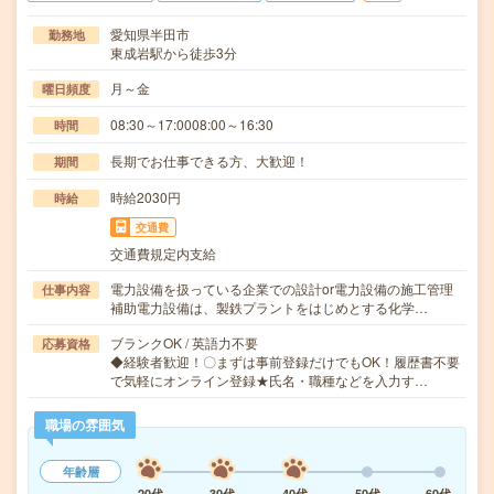
愛知県半田市
勤務地
東成岩駅から徒歩3分
月～金
曜日頻度
08:30～17:0008:00～16:30
時間
長期でお仕事できる方、大歓迎！
期間
時給2030円
時給
交通費
交通費規定内支給
電力設備を扱っている企業での設計or電力設備の施工管理
仕事内容
補助電力設備は、製鉄プラントをはじめとする化学…
ブランクOK / 英語力不要
応募資格
◆経験者歓迎！〇まずは事前登録だけでもOK！履歴書不要
で気軽にオンライン登録★氏名・職種などを入力す…
職場の雰囲気
年齢層
20代
30代
40代
50代
60代