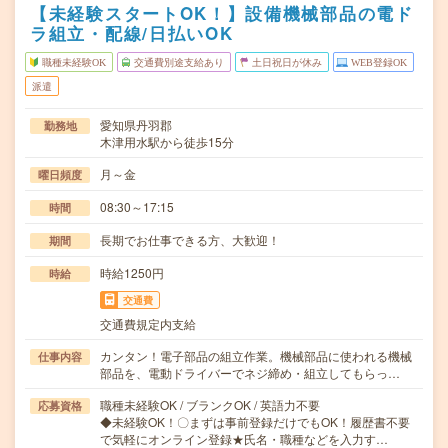
【未経験スタートOK！】設備機械部品の電ド
ラ組立・配線/日払いOK
職種未経験OK
交通費別途支給あり
土日祝日が休み
WEB登録OK
派遣
愛知県丹羽郡
勤務地
木津用水駅から徒歩15分
月～金
曜日頻度
08:30～17:15
時間
長期でお仕事できる方、大歓迎！
期間
時給1250円
時給
交通費
交通費規定内支給
カンタン！電子部品の組立作業。機械部品に使われる機械
仕事内容
部品を、電動ドライバーでネジ締め・組立してもらっ…
職種未経験OK / ブランクOK / 英語力不要
応募資格
◆未経験OK！〇まずは事前登録だけでもOK！履歴書不要
で気軽にオンライン登録★氏名・職種などを入力す…