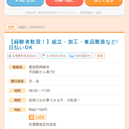
派遣会社
株式会社綜合キャリアオプション 製造事業部（全国）
未読
掲載日
2026/08/07
【経験者歓迎！】組立・加工・食品製造など/
日払いOK
交通費別途支給あり
土日祝日が休み
WEB登録OK
派遣
愛知県岡崎市
勤務地
宇頭駅から車7分
月～金
曜日頻度
08:30～17:00
時間
長期でお仕事できる方、大歓迎！
期間
時給1700円
時給
交通費
交通費規定内支給