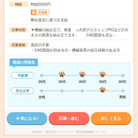
時給2000円
時給
交通費
弊社規定に基づき支給
▼機械の組み立て、検査 →大型デスクトップPCほどの大
仕事内容
きさの装置を組み立てます。 CAD図面を見な…
英語力不要
応募資格
・CAD図面が読める方・機械装置の組立経験のある方
職場の雰囲気
年齢層
20代
30代
40代
50代
60代
男女比率
女性
男性
気になる!
応募へ進む
詳しく見る
派遣会社
株式会社サンスタッフ（豊田自動織機グループ）