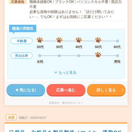
職種未経験OK / ブランクOK / パソコンスキル不要 / 英語力
応募資格
不要
必要な資格や経験はありません！「話だけ聞いてみた
い‥」でもOK！まずはお気軽にご応募ください＾＾
職場の雰囲気
年齢層
20代
30代
40代
50代
60代
男女比率
女性
男性
もっと見る
気になる!
応募へ進む
詳しく見る
派遣会社
株式会社エンター
未読
掲載日
2026/08/07