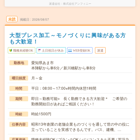
派遣会社
株式会社アンフィニー
未読
掲載日
2026/08/07
大型プレス加工～モノづくりに興味がある方
も大歓迎！
職種未経験OK
土日祝日が休み
WEB登録OK
派遣
愛知県あま市
勤務地
本陣駅から車6分／新川橋駅から車8分
月～金
曜日頻度
平日：08:00～17:00※時間内休憩1時間
時間
即日～勤務可能○ 長く勤務できる方大歓迎＊ ご希望の
期間
勤務開始日があればご相談ください！
時給1500円
時給
昭和13年創業の老舗企業ものづくりを通して世の中の役に
仕事内容
立っていることを実感できるんです。バス、建機、…
職種未経験OK / ブランクOK / パソコンスキル不要 / 英語力
応募資格