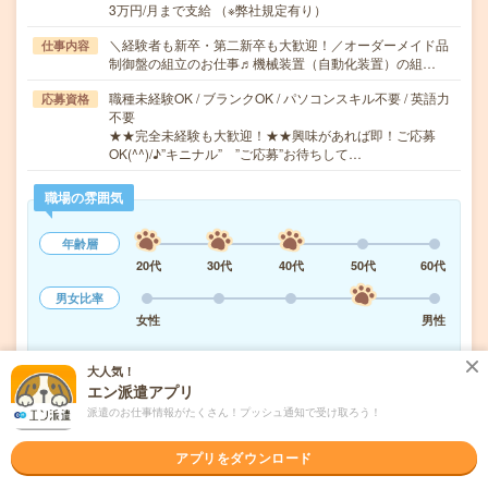
3万円/月まで支給 （※弊社規定有り）
＼経験者も新卒・第二新卒も大歓迎！／オーダーメイド品
仕事内容
制御盤の組立のお仕事♬機械装置（自動化装置）の組…
職種未経験OK / ブランクOK / パソコンスキル不要 / 英語力
応募資格
不要
★★完全未経験も大歓迎！★★興味があれば即！ご応募
OK(^^)/♪”キニナル” ”ご応募”お待ちして…
職場の雰囲気
年齢層
20代
30代
40代
50代
60代
男女比率
女性
男性
もっと見る
大人気！
エン派遣アプリ
派遣のお仕事情報がたくさん！プッシュ通知で受け取ろう！
気になる!
応募へ進む
詳しく見る
アプリをダウンロード
派遣会社
株式会社メイテックキャスト 名古屋支店 オフィスワーク事業部