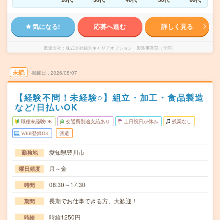
気になる!
応募へ進む
詳しく見る
派遣会社
株式会社綜合キャリアオプション 製造事業部（全国）
未読
掲載日
2026/08/07
【経験不問！未経験○】組立・加工・食品製造
など/日払いOK
職種未経験OK
交通費別途支給あり
土日祝日が休み
残業なし
WEB登録OK
派遣
愛知県豊川市
勤務地
月～金
曜日頻度
08:30～17:30
時間
長期でお仕事できる方、大歓迎！
期間
時給1250円
時給