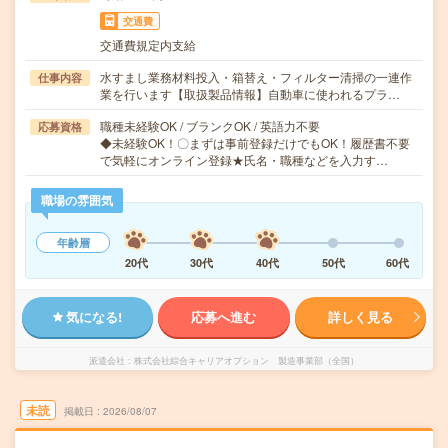
交通費
交通費規定内支給
水すまし業務材料投入・箱替え・フィルター清掃の一連作
仕事内容
業を行います【取扱製品情報】自動車に使われるプラ…
職種未経験OK / ブランクOK / 英語力不要
応募資格
◆未経験OK！〇まずは事前登録だけでもOK！履歴書不要
で気軽にオンライン登録★氏名・職種などを入力す…
職場の雰囲気
年齢層
20代
30代
40代
50代
60代
気になる!
応募へ進む
詳しく見る
派遣会社
株式会社綜合キャリアオプション 製造事業部（全国）
未読
掲載日
2026/08/07