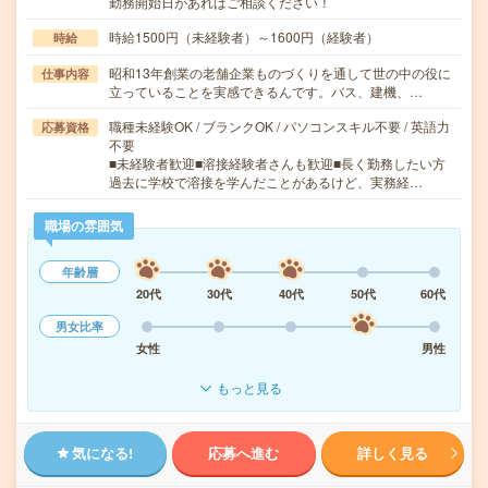
勤務開始日があればご相談ください！
時給1500円（未経験者）～1600円（経験者）
時給
昭和13年創業の老舗企業ものづくりを通して世の中の役に
仕事内容
立っていることを実感できるんです。バス、建機、…
職種未経験OK / ブランクOK / パソコンスキル不要 / 英語力
応募資格
不要
■未経験者歓迎■溶接経験者さんも歓迎■長く勤務したい方
過去に学校で溶接を学んだことがあるけど、実務経…
職場の雰囲気
年齢層
20代
30代
40代
50代
60代
男女比率
女性
男性
もっと見る
気になる!
応募へ進む
詳しく見る