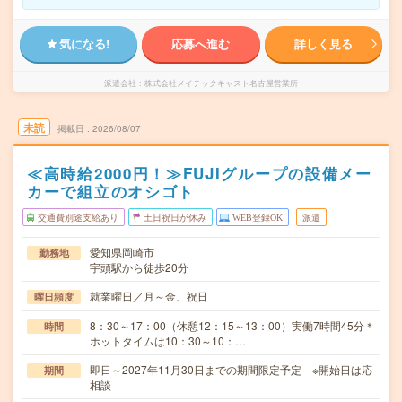
気になる!
応募へ進む
詳しく見る
派遣会社
株式会社メイテックキャスト名古屋営業所
未読
掲載日
2026/08/07
≪高時給2000円！≫FUJIグループの設備メー
カーで組立のオシゴト
交通費別途支給あり
土日祝日が休み
WEB登録OK
派遣
愛知県岡崎市
勤務地
宇頭駅から徒歩20分
就業曜日／月～金、祝日
曜日頻度
8：30～17：00（休憩12：15～13：00）実働7時間45分＊
時間
ホットタイムは10：30～10：…
即日～2027年11月30日までの期間限定予定 ※開始日は応
期間
相談