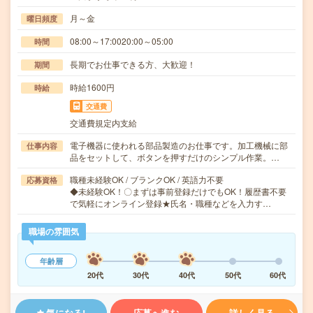
月～金
曜日頻度
08:00～17:0020:00～05:00
時間
長期でお仕事できる方、大歓迎！
期間
時給1600円
時給
交通費
交通費規定内支給
電子機器に使われる部品製造のお仕事です。加工機械に部
仕事内容
品をセットして、ボタンを押すだけのシンプル作業。…
職種未経験OK / ブランクOK / 英語力不要
応募資格
◆未経験OK！〇まずは事前登録だけでもOK！履歴書不要
で気軽にオンライン登録★氏名・職種などを入力す…
職場の雰囲気
年齢層
20代
30代
40代
50代
60代
気になる!
応募へ進む
詳しく見る