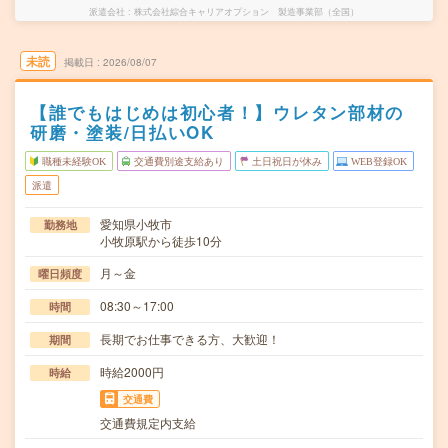
派遣会社
株式会社綜合キャリアオプション 製造事業部（全国）
未読
掲載日
2026/08/07
【誰でもはじめは初心者！】ウレタン部材の
研磨・塗装/日払いOK
職種未経験OK
交通費別途支給あり
土日祝日が休み
WEB登録OK
派遣
愛知県小牧市
勤務地
小牧原駅から徒歩10分
月～金
曜日頻度
08:30～17:00
時間
長期でお仕事できる方、大歓迎！
期間
時給2000円
時給
交通費
交通費規定内支給