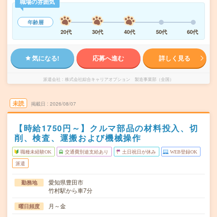
職場の雰囲気
年齢層
20代
30代
40代
50代
60代
気になる!
応募へ進む
詳しく見る
派遣会社
株式会社綜合キャリアオプション 製造事業部（全国）
未読
掲載日
2026/08/07
【時給1750円～】クルマ部品の材料投入、切
削、検査、運搬および機械操作
職種未経験OK
交通費別途支給あり
土日祝日が休み
WEB登録OK
派遣
愛知県豊田市
勤務地
竹村駅から車7分
月～金
曜日頻度