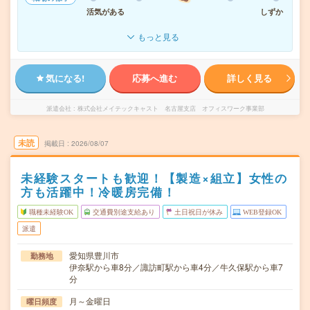
活気がある
しずか
もっと見る
気になる!
応募へ進む
詳しく見る
派遣会社
株式会社メイテックキャスト 名古屋支店 オフィスワーク事業部
未読
掲載日
2026/08/07
未経験スタートも歓迎！【製造×組立】女性の
方も活躍中！冷暖房完備！
職種未経験OK
交通費別途支給あり
土日祝日が休み
WEB登録OK
派遣
愛知県豊川市
勤務地
伊奈駅から車8分／諏訪町駅から車4分／牛久保駅から車7
分
月～金曜日
曜日頻度