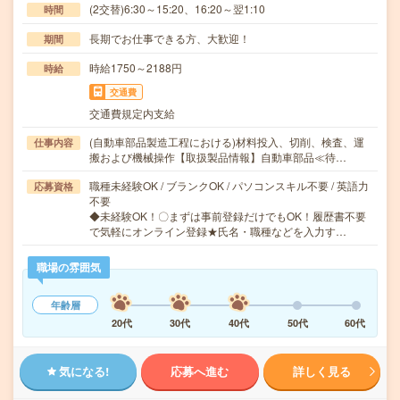
(2交替)6:30～15:20、16:20～翌1:10
時間
長期でお仕事できる方、大歓迎！
期間
時給1750～2188円
時給
交通費
交通費規定内支給
(自動車部品製造工程における)材料投入、切削、検査、運
仕事内容
搬および機械操作【取扱製品情報】自動車部品≪待…
職種未経験OK / ブランクOK / パソコンスキル不要 / 英語力
応募資格
不要
◆未経験OK！〇まずは事前登録だけでもOK！履歴書不要
で気軽にオンライン登録★氏名・職種などを入力す…
職場の雰囲気
年齢層
20代
30代
40代
50代
60代
気になる!
応募へ進む
詳しく見る