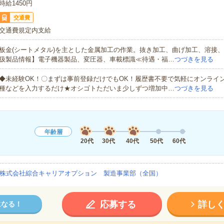
時給1450円
交通費
交通費規定内支給
板金(シートメタル)を主とした金属加工の作業。抜き加工、曲げ加工、溶接
扱製品情報】電子機器製品、変圧器、車載標識≪待遇・福…
つづきを見る
◆未経験OK！〇まずは事前登録だけでもOK！履歴書不要で気軽にオンライ
種などを入力するだけ★オシゴトただいま少しずつ増加中…
つづきを見る
年齢層
20代
30代
40代
50代
60代
株式会社綜合キャリアオプション 製造事業部（全国）
応募する
詳し
になる！