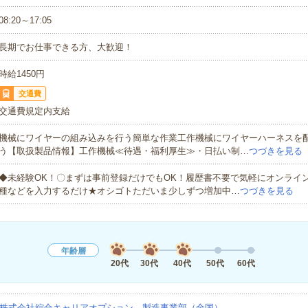
08:20～17:05
長期でお仕事できる方、大歓迎！
時給1450円
交通費
交通費規定内支給
機械にワイヤーの組み込みを行う簡単な作業工作機械にワイヤーハーネスを
う【取扱製品情報】工作機械≪待遇・福利厚生≫・日払い制…
つづきを見る
◆未経験OK！〇まずは事前登録だけでもOK！履歴書不要で気軽にオンライ
種などを入力するだけ★オシゴトただいま少しずつ増加中…
つづきを見る
年齢層
20代
30代
40代
50代
60代
株式会社綜合キャリアオプション 製造事業部（全国）