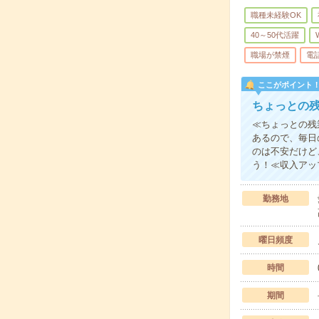
職種未経験OK
40～50代活躍
職場が禁煙
電
ここがポイント
ちょっとの
≪ちょっとの残
あるので、毎日
のは不安だけど
う！≪収入アッ
勤務地
曜日頻度
時間
期間