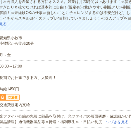
け≫高収入を希望される方にオススメ。残業は月20時間以上あります！≪髪
すぎたり奇抜でなければ基本的に自由！(規定有)≪動きやすい制服アリ≫制
解消！≪未経験OKの仕事≫新しいことにチャレンジするのは不安だけど、し
！イチからスキルUP・ステップUP目指していきましょう！≪収入アップを
見る
愛知県小牧市
小牧駅から徒歩20分
月～金
08:30～17:00
長期でお仕事できる方、大歓迎！
時給1450円
交通費
交通費規定内支給
光ファイバ心線の先端に部品を取付け、光ファイバの端面研磨・確認細かい
製品情報】通信機器製品等≪待遇・福利厚生≫・日払い制度…
つづきを見る