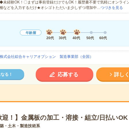
◆未経験OK！〇まずは事前登録だけでもOK！履歴書不要で気軽にオンライ
種などを入力するだけ★オシゴトただいま少しずつ増加中…
つづきを見る
年齢層
20代
30代
40代
50代
60代
株式会社綜合キャリアオプション 製造事業部（全国）
応募する
詳し
になる！
歓迎！】金属板の加工・溶接・組立/日払いOK
築・土木・製造技術系