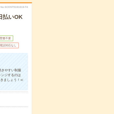
No.SCOST5191819-T4
日払いOK
歴書不要
電話対応なし
動きやすい制服
レンジするのは
いきましょう！≪