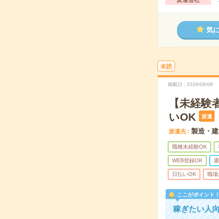
派遣会社
気
未読
掲載日
2026/08/08
【未経験
いOK
派遣
製造・建
派遣先
職種未経験OK
WEB登録OK
週
日払いOK
職場
ここがポイント
稼ぎたい人