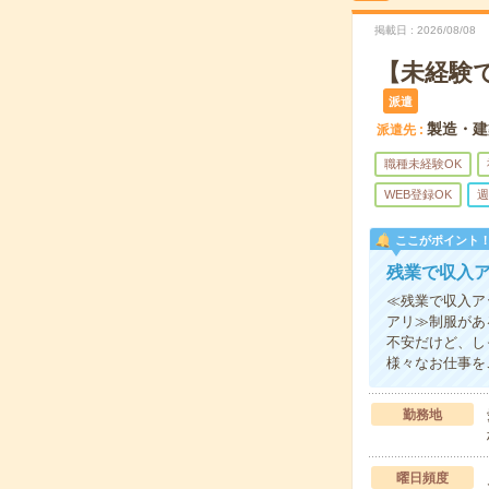
掲載日
2026/08/08
【未経験
派遣
製造・建
派遣先
職種未経験OK
WEB登録OK
週
ここがポイント
残業で収入
≪残業で収入ア
アリ≫制服があ
不安だけど、し
様々なお仕事を
勤務地
曜日頻度