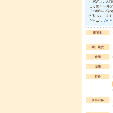
≪稼ぎたい人向
しく働く≫明る
日の服装の悩み
が整っています
だら…
つづきを
勤務地
曜日頻度
時間
期間
時給
仕事内容