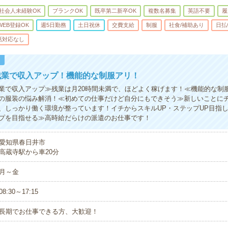
社会人未経験OK
ブランクOK
既卒第二新卒OK
複数名募集
英語不要
履
WEB登録OK
週5日勤務
土日祝休
交費支給
制服
社食/補助あり
日払
話対応なし
！
残業で収入アップ！機能的な制服アリ！
業で収入アップ≫残業は月20時間未満で、ほどよく稼げます！≪機能的な制
の服装の悩み解消！≪初めての仕事だけど自分にもできそう≫新しいことに
、しっかり働く環境が整っています！イチからスキルUP・ステップUP目指
プを目指せる≫高時給だらけの派遣のお仕事です！
愛知県春日井市
高蔵寺駅から車20分
月～金
08:30～17:15
長期でお仕事できる方、大歓迎！