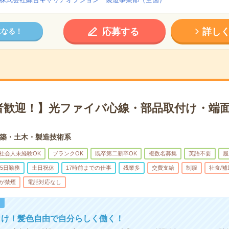
応募する
詳し
になる！
者歓迎！】光ファイバ心線・部品取付け・端面
築・土木・製造技術系
社会人未経験OK
ブランクOK
既卒第二新卒OK
複数名募集
英語不要
履
5日勤務
土日祝休
17時前までの仕事
残業多
交費支給
制服
社食/
が禁煙
電話対応なし
！
向け！髪色自由で自分らしく働く！