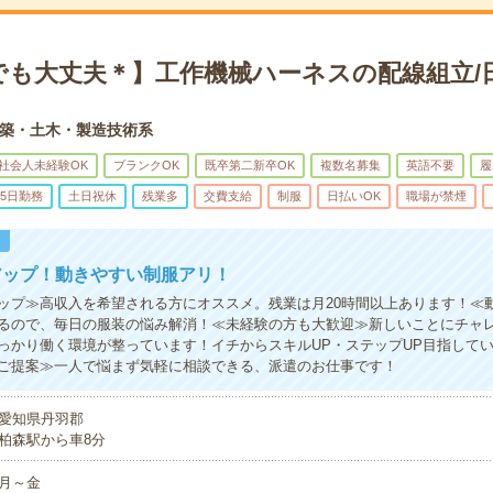
でも大丈夫＊】工作機械ハーネスの配線組立/
築・土木・製造技術系
社会人未経験OK
ブランクOK
既卒第二新卒OK
複数名募集
英語不要
履
5日勤務
土日祝休
残業多
交費支給
制服
日払いOK
職場が禁煙
！
アップ！動きやすい制服アリ！
ップ≫高収入を希望される方にオススメ。残業は月20時間以上あります！≪
るので、毎日の服装の悩み解消！≪未経験の方も大歓迎≫新しいことにチャ
っかり働く環境が整っています！イチからスキルUP・ステップUP目指して
ご提案≫一人で悩まず気軽に相談できる、派遣のお仕事です！
愛知県丹羽郡
柏森駅から車8分
月～金