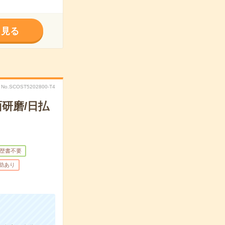
く見る
No.SCOST5202800-T4
研磨/日払
歴書不要
補助あり