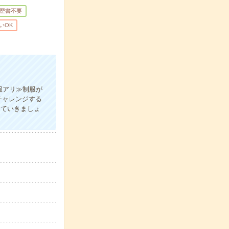
歴書不要
いOK
服アリ≫制服が
チャレンジする
していきましょ