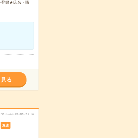
ン登録★氏名・職
く見る
No.SCOST5185961-T4
派遣