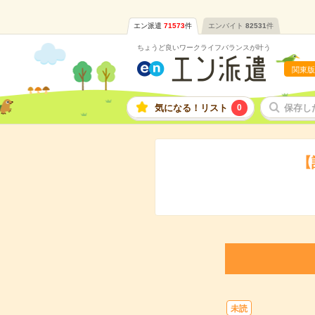
エン派遣
71573
件
エンバイト
82531
件
ちょうど良いワークライフバランスが叶う
関東版
気になる！リスト
0
保存し
【
未読