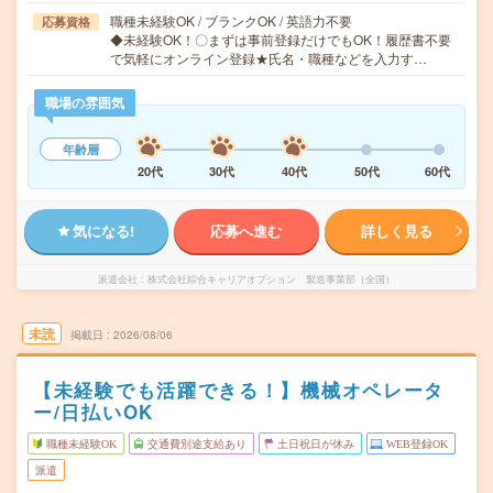
職種未経験OK / ブランクOK / 英語力不要
応募資格
◆未経験OK！〇まずは事前登録だけでもOK！履歴書不要
で気軽にオンライン登録★氏名・職種などを入力す…
職場の雰囲気
年齢層
20代
30代
40代
50代
60代
気になる!
応募へ進む
詳しく見る
派遣会社
株式会社綜合キャリアオプション 製造事業部（全国）
未読
掲載日
2026/08/06
【未経験でも活躍できる！】機械オペレータ
ー/日払いOK
職種未経験OK
交通費別途支給あり
土日祝日が休み
WEB登録OK
派遣