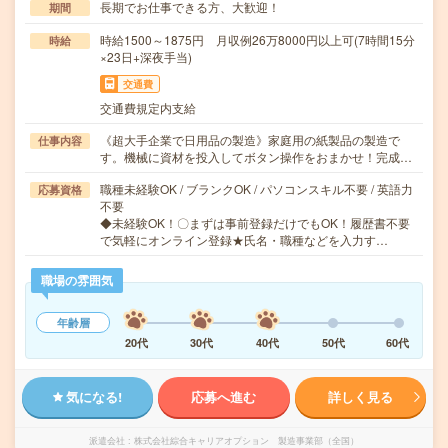
長期でお仕事できる方、大歓迎！
期間
時給1500～1875円 月収例26万8000円以上可(7時間15分
時給
×23日+深夜手当)
交通費
交通費規定内支給
《超大手企業で日用品の製造》家庭用の紙製品の製造で
仕事内容
す。機械に資材を投入してボタン操作をおまかせ！完成…
職種未経験OK / ブランクOK / パソコンスキル不要 / 英語力
応募資格
不要
◆未経験OK！〇まずは事前登録だけでもOK！履歴書不要
で気軽にオンライン登録★氏名・職種などを入力す…
職場の雰囲気
年齢層
20代
30代
40代
50代
60代
気になる!
応募へ進む
詳しく見る
派遣会社
株式会社綜合キャリアオプション 製造事業部（全国）