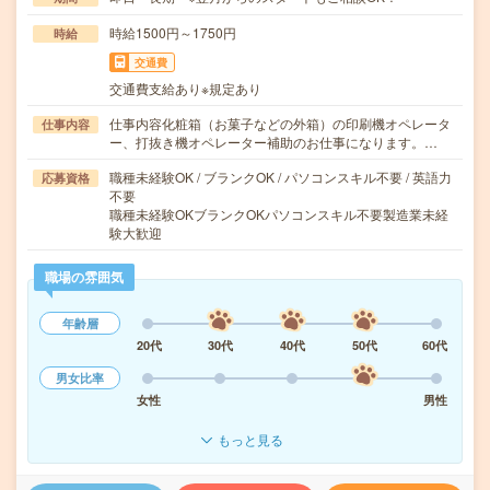
時給1500円～1750円
時給
交通費
交通費支給あり※規定あり
仕事内容化粧箱（お菓子などの外箱）の印刷機オペレータ
仕事内容
ー、打抜き機オペレーター補助のお仕事になります。…
職種未経験OK / ブランクOK / パソコンスキル不要 / 英語力
応募資格
不要
職種未経験OKブランクOKパソコンスキル不要製造業未経
験大歓迎
職場の雰囲気
年齢層
20代
30代
40代
50代
60代
男女比率
女性
男性
もっと見る