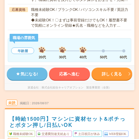
職種未経験OK / ブランクOK / パソコンスキル不要 / 英語力
応募資格
不要
◆未経験OK！〇まずは事前登録だけでもOK！履歴書不要
で気軽にオンライン登録★氏名・職種などを入力す…
職場の雰囲気
年齢層
20代
30代
40代
50代
60代
気になる!
応募へ進む
詳しく見る
派遣会社
株式会社綜合キャリアオプション 製造事業部（全国）
未読
掲載日
2026/08/07
【時給1500円】マシンに資材セット&ポチっ
とボタン押し/日払いOK
職種未経験OK
交通費別途支給あり
土日祝日が休み
WEB登録OK