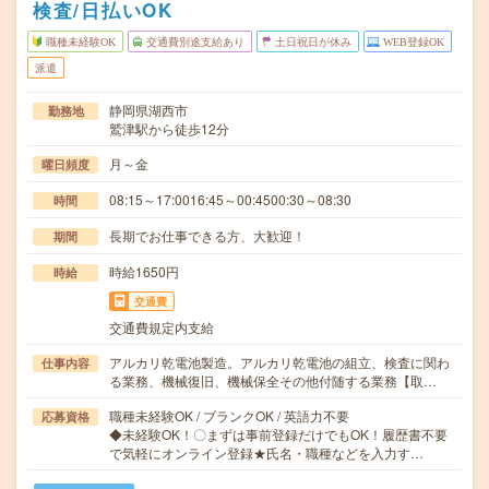
検査/日払いOK
職種未経験OK
交通費別途支給あり
土日祝日が休み
WEB登録OK
派遣
静岡県湖西市
勤務地
鷲津駅から徒歩12分
月～金
曜日頻度
08:15～17:0016:45～00:4500:30～08:30
時間
長期でお仕事できる方、大歓迎！
期間
時給1650円
時給
交通費
交通費規定内支給
アルカリ乾電池製造。アルカリ乾電池の組立、検査に関わ
仕事内容
る業務、機械復旧、機械保全その他付随する業務【取…
職種未経験OK / ブランクOK / 英語力不要
応募資格
◆未経験OK！〇まずは事前登録だけでもOK！履歴書不要
で気軽にオンライン登録★氏名・職種などを入力す…