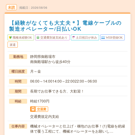
未読
掲載日
2026/08/06
【経験がなくても大丈夫＊】電線ケーブルの
製造オペレーター/日払いOK
職種未経験OK
交通費別途支給あり
土日祝日が休み
WEB登録OK
派遣
静岡県御殿場市
勤務地
南御殿場駅から徒歩40分
月～金
曜日頻度
06:00～14:0014:00～22:0022:00～06:00
時間
長期でお仕事できる方、大歓迎！
期間
時給1700円
時給
交通費
交通費規定内支給
機械オペレーターと仕上げ・梱包のお仕事！(1)電線を絶縁
仕事内容
体で覆う工程にて、機械オペレーターをお願いし…