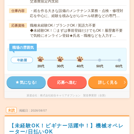
交通費規定内支給
・紙を作る大きな設備のメンテナンス業務・点検・修理対
仕事内容
応を中心に、経験を積みながらロール研磨などの専門…
職種未経験OK / ブランクOK / 英語力不要
応募資格
◆未経験OK！〇まずは事前登録だけでもOK！履歴書不要
で気軽にオンライン登録★氏名・職種などを入力す…
職場の雰囲気
年齢層
20代
30代
40代
50代
60代
気になる!
応募へ進む
詳しく見る
派遣会社
株式会社綜合キャリアオプション 製造事業部（全国）
未読
掲載日
2026/08/07
【未経験OK！ビギナー活躍中！】機械オペレ
ーター/日払いOK