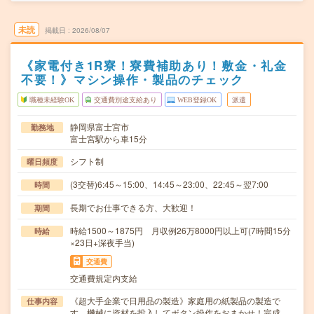
未読
掲載日
2026/08/07
《家電付き1R寮！寮費補助あり！敷金・礼金
不要！》マシン操作・製品のチェック
職種未経験OK
交通費別途支給あり
WEB登録OK
派遣
静岡県富士宮市
勤務地
富士宮駅から車15分
シフト制
曜日頻度
(3交替)6:45～15:00、14:45～23:00、22:45～翌7:00
時間
長期でお仕事できる方、大歓迎！
期間
時給1500～1875円 月収例26万8000円以上可(7時間15分
時給
×23日+深夜手当)
交通費
交通費規定内支給
《超大手企業で日用品の製造》家庭用の紙製品の製造で
仕事内容
す。機械に資材を投入してボタン操作をおまかせ！完成…