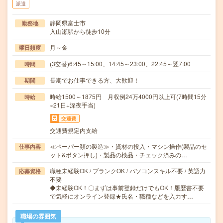
派遣
静岡県富士市
勤務地
入山瀬駅から徒歩10分
月～金
曜日頻度
(3交替)6:45～15:00、14:45～23:00、22:45～翌7:00
時間
長期でお仕事できる方、大歓迎！
期間
時給1500～1875円 月収例24万4000円以上可(7時間15分
時給
×21日+深夜手当)
交通費
交通費規定内支給
≪ペーパー類の製造≫・資材の投入・マシン操作(製品のセ
仕事内容
ット&ボタン押し)・製品の検品・チェック済みの…
職種未経験OK / ブランクOK / パソコンスキル不要 / 英語力
応募資格
不要
◆未経験OK！〇まずは事前登録だけでもOK！履歴書不要
で気軽にオンライン登録★氏名・職種などを入力す…
職場の雰囲気