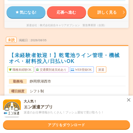
気になる!
応募へ進む
詳しく見る
派遣会社
株式会社綜合キャリアオプション 製造事業部（全国）
未読
掲載日
2026/08/05
【未経験者歓迎！】乾電池ライン管理・機械
オペ・材料投入/日払いOK
職種未経験OK
交通費別途支給あり
WEB登録OK
派遣
静岡県湖西市
勤務地
シフト制
曜日頻度
08:15～17:0019:45～06:30
時間
大人気！
エン派遣アプリ
長期でお仕事できる方、大歓迎！
期間
派遣のお仕事情報がたくさん！プッシュ通知で受け取ろう！
時給1200円
時給
アプリをダウンロード
交通費