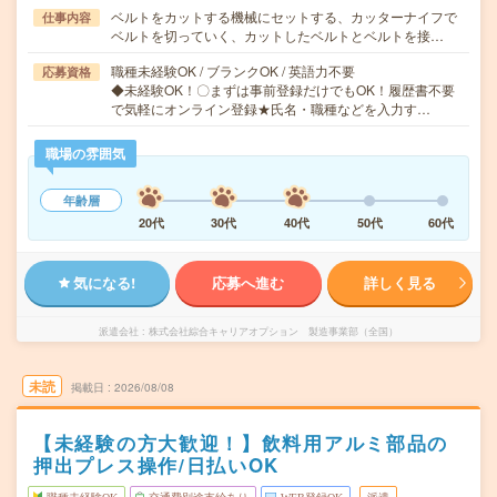
ベルトをカットする機械にセットする、カッターナイフで
仕事内容
ベルトを切っていく、カットしたベルトとベルトを接…
職種未経験OK / ブランクOK / 英語力不要
応募資格
◆未経験OK！〇まずは事前登録だけでもOK！履歴書不要
で気軽にオンライン登録★氏名・職種などを入力す…
職場の雰囲気
年齢層
20代
30代
40代
50代
60代
気になる!
応募へ進む
詳しく見る
派遣会社
株式会社綜合キャリアオプション 製造事業部（全国）
未読
掲載日
2026/08/08
【未経験の方大歓迎！】飲料用アルミ部品の
押出プレス操作/日払いOK