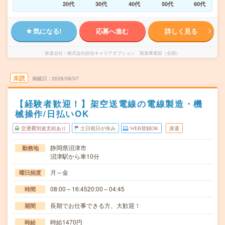
20代
30代
40代
50代
60代
気になる!
応募へ進む
詳しく見る
派遣会社
株式会社綜合キャリアオプション 製造事業部（全国）
未読
掲載日
2026/08/07
【経験者歓迎！】架空送電線の電線製造・機
械操作/日払いOK
交通費別途支給あり
土日祝日が休み
WEB登録OK
派遣
静岡県沼津市
勤務地
沼津駅から車10分
月～金
曜日頻度
08:00～16:4520:00～04:45
時間
長期でお仕事できる方、大歓迎！
期間
時給1470円
時給