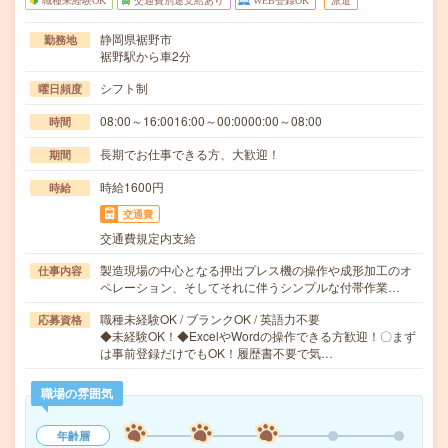
職種未経験OK
交通費別途支給あり
WEB登録OK
派遣
静岡県裾野市
勤務地
裾野駅から車2分
シフト制
曜日頻度
08:00～16:0016:00～00:0000:00～08:00
時間
長期でお仕事できる方、大歓迎！
期間
時給1600円
時給
交通費
交通費規定内支給
製造現場の中心となる押出プレス機の操作や成形加工のオ
仕事内容
ペレーション、そしてそれに伴うシンプルな付帯作業…
職種未経験OK / ブランクOK / 英語力不要
応募資格
◆未経験OK！◆ExcelやWordの操作できる方歓迎！〇まず
は事前登録だけでもOK！履歴書不要で気…
職場の雰囲気
年齢層