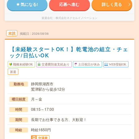
気になる!
応募へ進む
詳しく見る
派遣会社
株式会社ネクセルイノベーション
未読
掲載日
2026/08/06
【未経験スタートOK！】乾電池の組立・チェ
ック/日払いOK
職種未経験OK
交通費別途支給あり
土日祝日が休み
WEB登録OK
派遣
静岡県湖西市
勤務地
鷲津駅から徒歩12分
月～金
曜日頻度
08:15～17:00
時間
長期でお仕事できる方、大歓迎！
期間
時給1650円
時給
交通費