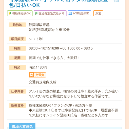
包/日払いOK
職種未経験OK
交通費別途支給あり
WEB登録OK
派遣
静岡県駿東郡
勤務地
足柄(静岡県)駅から車10分
シフト制
曜日頻度
08:00～16:1516:00～00:1500:00～08:15
時間
長期でお仕事できる方、大歓迎！
期間
時給1480円
時給
交通費
交通費規定内支給
アルミ缶の蓋の検査、梱包のお仕事！蓋の厚み、穴が空い
仕事内容
ていないかなど機械にセットして検査する作業です。…
職種未経験OK / ブランクOK / 英語力不要
応募資格
◆未経験OK！〇まずは事前登録だけでもOK！履歴書不要
で気軽にオンライン登録★氏名・職種などを入力す…
職場の雰囲気