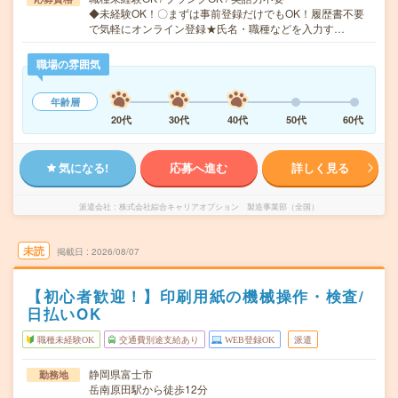
◆未経験OK！〇まずは事前登録だけでもOK！履歴書不要
で気軽にオンライン登録★氏名・職種などを入力す…
職場の雰囲気
年齢層
20代
30代
40代
50代
60代
気になる!
応募へ進む
詳しく見る
派遣会社
株式会社綜合キャリアオプション 製造事業部（全国）
未読
掲載日
2026/08/07
【初心者歓迎！】印刷用紙の機械操作・検査/
日払いOK
職種未経験OK
交通費別途支給あり
WEB登録OK
派遣
静岡県富士市
勤務地
岳南原田駅から徒歩12分