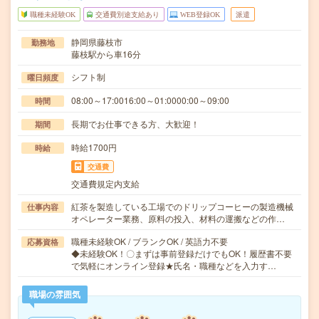
職種未経験OK
交通費別途支給あり
WEB登録OK
派遣
静岡県藤枝市
勤務地
藤枝駅から車16分
シフト制
曜日頻度
08:00～17:0016:00～01:0000:00～09:00
時間
長期でお仕事できる方、大歓迎！
期間
時給1700円
時給
交通費
交通費規定内支給
紅茶を製造している工場でのドリップコーヒーの製造機械
仕事内容
オペレーター業務、原料の投入、材料の運搬などの作…
職種未経験OK / ブランクOK / 英語力不要
応募資格
◆未経験OK！〇まずは事前登録だけでもOK！履歴書不要
で気軽にオンライン登録★氏名・職種などを入力す…
職場の雰囲気