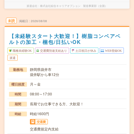
派遣会社
株式会社綜合キャリアオプション 製造事業部（全国）
未読
掲載日
2026/08/08
【未経験スタート大歓迎！】樹脂コンベアベ
ルトの加工・梱包/日払いOK
職種未経験OK
交通費別途支給あり
土日祝日が休み
WEB登録OK
派遣
静岡県袋井市
勤務地
袋井駅から車12分
月～金
曜日頻度
08:00～17:00
時間
長期でお仕事できる方、大歓迎！
期間
時給1600円
時給
交通費
交通費規定内支給