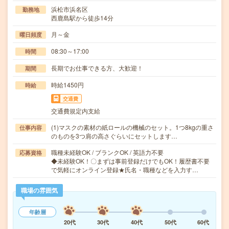
浜松市浜名区
勤務地
西鹿島駅から徒歩14分
月～金
曜日頻度
08:30～17:00
時間
長期でお仕事できる方、大歓迎！
期間
時給1450円
時給
交通費
交通費規定内支給
(1)マスクの素材の紙ロールの機械のセット。1つ8kgの重さ
仕事内容
のものを3つ肩の高さぐらいにセットします…
職種未経験OK / ブランクOK / 英語力不要
応募資格
◆未経験OK！〇まずは事前登録だけでもOK！履歴書不要
で気軽にオンライン登録★氏名・職種などを入力す…
職場の雰囲気
年齢層
20代
30代
40代
50代
60代