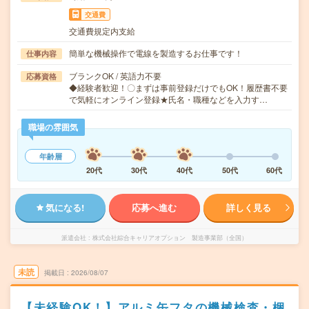
交通費
交通費規定内支給
簡単な機械操作で電線を製造するお仕事です！
仕事内容
ブランクOK / 英語力不要
応募資格
◆経験者歓迎！〇まずは事前登録だけでもOK！履歴書不要
で気軽にオンライン登録★氏名・職種などを入力す…
職場の雰囲気
年齢層
20代
30代
40代
50代
60代
気になる!
応募へ進む
詳しく見る
派遣会社
株式会社綜合キャリアオプション 製造事業部（全国）
未読
掲載日
2026/08/07
【未経験OK！】アルミ缶フタの機械検査・梱