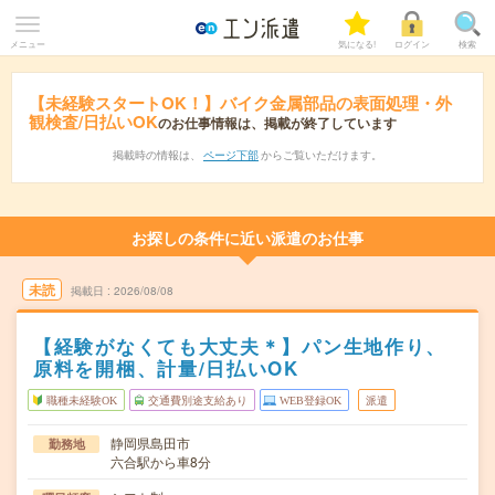
メニュー
気になる!
ログイン
検索
【未経験スタートOK！】バイク金属部品の表面処理・外
観検査/日払いOK
のお仕事情報は、掲載が終了しています
掲載時の情報は、
ページ下部
からご覧いただけます。
お探しの条件に近い派遣のお仕事
未読
掲載日
2026/08/08
【経験がなくても大丈夫＊】パン生地作り、
原料を開梱、計量/日払いOK
職種未経験OK
交通費別途支給あり
WEB登録OK
派遣
静岡県島田市
勤務地
六合駅から車8分