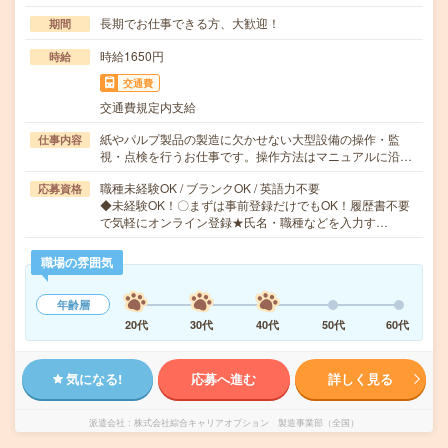
長期でお仕事できる方、大歓迎！
期間
時給1650円
時給
交通費
交通費規定内支給
紙やパルプ製品の製造に欠かせない大型設備の操作・監
仕事内容
視・点検を行うお仕事です。操作方法はマニュアルに沿…
職種未経験OK / ブランクOK / 英語力不要
応募資格
◆未経験OK！〇まずは事前登録だけでもOK！履歴書不要
で気軽にオンライン登録★氏名・職種などを入力す…
職場の雰囲気
年齢層
20代
30代
40代
50代
60代
気になる!
応募へ進む
詳しく見る
派遣会社
株式会社綜合キャリアオプション 製造事業部（全国）