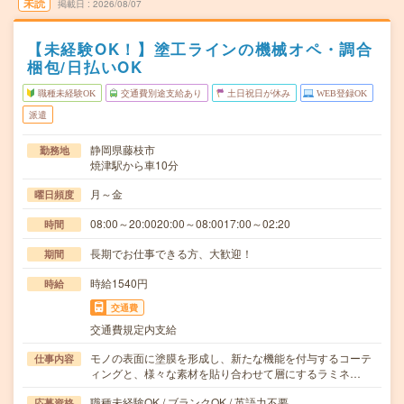
未読
掲載日
2026/08/07
【未経験OK！】塗工ラインの機械オペ・調合
梱包/日払いOK
職種未経験OK
交通費別途支給あり
土日祝日が休み
WEB登録OK
派遣
静岡県藤枝市
勤務地
焼津駅から車10分
月～金
曜日頻度
08:00～20:0020:00～08:0017:00～02:20
時間
長期でお仕事できる方、大歓迎！
期間
時給1540円
時給
交通費
交通費規定内支給
モノの表面に塗膜を形成し、新たな機能を付与するコーテ
仕事内容
ィングと、様々な素材を貼り合わせて層にするラミネ…
職種未経験OK / ブランクOK / 英語力不要
応募資格