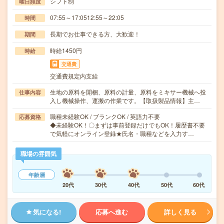
シフト制
曜日頻度
07:55～17:0512:55～22:05
時間
長期でお仕事できる方、大歓迎！
期間
時給1450円
時給
交通費
交通費規定内支給
生地の原料を開梱、原料の計量、原料をミキサー機械へ投
仕事内容
入し機械操作、運搬の作業です。【取扱製品情報】主…
職種未経験OK / ブランクOK / 英語力不要
応募資格
◆未経験OK！〇まずは事前登録だけでもOK！履歴書不要
で気軽にオンライン登録★氏名・職種などを入力す…
職場の雰囲気
年齢層
20代
30代
40代
50代
60代
気になる!
応募へ進む
詳しく見る