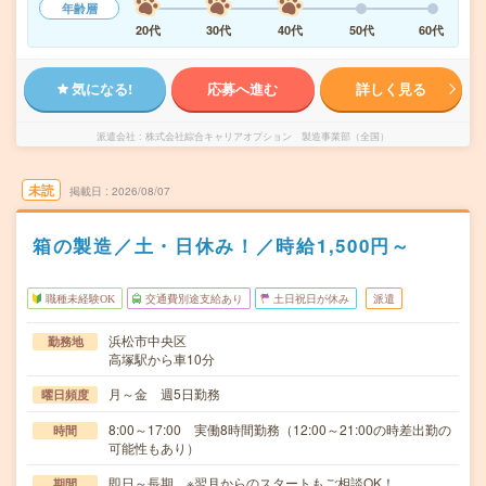
年齢層
20代
30代
40代
50代
60代
気になる!
応募へ進む
詳しく見る
派遣会社
株式会社綜合キャリアオプション 製造事業部（全国）
未読
掲載日
2026/08/07
箱の製造／土・日休み！／時給1,500円～
職種未経験OK
交通費別途支給あり
土日祝日が休み
派遣
浜松市中央区
勤務地
高塚駅から車10分
月～金 週5日勤務
曜日頻度
8:00～17:00 実働8時間勤務（12:00～21:00の時差出勤の
時間
可能性もあり）
即日～長期 ※翌月からのスタートもご相談OK！
期間