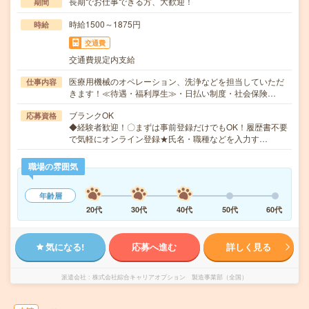
長期でお仕事できる方、大歓迎！
期間
時給1500～1875円
時給
交通費
交通費規定内支給
医療用機械のオペレーション、洗浄などを担当していただ
仕事内容
きます！≪待遇・福利厚生≫・日払い制度・社会保険…
ブランクOK
応募資格
◆経験者歓迎！〇まずは事前登録だけでもOK！履歴書不要
で気軽にオンライン登録★氏名・職種などを入力す…
職場の雰囲気
年齢層
20代
30代
40代
50代
60代
気になる!
応募へ進む
詳しく見る
派遣会社
株式会社綜合キャリアオプション 製造事業部（全国）