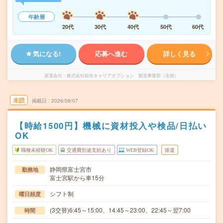
年齢層
20代
30代
40代
50代
60代
気になる!
応募へ進む
詳しく見る
派遣会社
株式会社綜合キャリアオプション 製造事業部（全国）
未読
掲載日
2026/08/07
【時給1500円】機械に資材投入や検品/日払い
OK
職種未経験OK
交通費別途支給あり
WEB登録OK
派遣
静岡県富士宮市
勤務地
富士宮駅から車15分
シフト制
曜日頻度
(3交替)6:45～15:00、14:45～23:00、22:45～翌7:00
時間