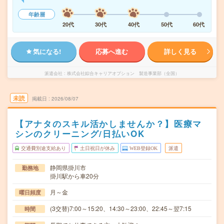
年齢層
20代
30代
40代
50代
60代
気になる!
応募へ進む
詳しく見る
派遣会社
株式会社綜合キャリアオプション 製造事業部（全国）
未読
掲載日
2026/08/07
【アナタのスキル活かしませんか？】医療マ
シンのクリーニング/日払いOK
交通費別途支給あり
土日祝日が休み
WEB登録OK
派遣
静岡県掛川市
勤務地
掛川駅から車20分
月～金
曜日頻度
(3交替)7:00～15:20、14:30～23:00、22:45～翌7:15
時間