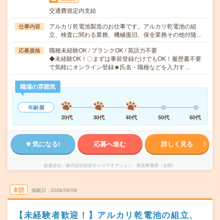
交通費規定内支給
アルカリ乾電池製造のお仕事です。アルカリ乾電池の組
仕事内容
立、検査に関わる業務、機械復旧、保全業務その他付随…
職種未経験OK / ブランクOK / 英語力不要
応募資格
◆未経験OK！〇まずは事前登録だけでもOK！履歴書不要
で気軽にオンライン登録★氏名・職種などを入力す…
職場の雰囲気
年齢層
20代
30代
40代
50代
60代
気になる!
応募へ進む
詳しく見る
派遣会社
株式会社綜合キャリアオプション 製造事業部（全国）
未読
掲載日
2026/08/06
【未経験者歓迎！】アルカリ乾電池の組立、