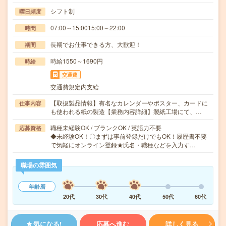
シフト制
曜日頻度
07:00～15:0015:00～22:00
時間
長期でお仕事できる方、大歓迎！
期間
時給1550～1690円
時給
交通費
交通費規定内支給
【取扱製品情報】有名なカレンダーやポスター、カードに
仕事内容
も使われる紙の製造【業務内容詳細】製紙工場にて、…
職種未経験OK / ブランクOK / 英語力不要
応募資格
◆未経験OK！〇まずは事前登録だけでもOK！履歴書不要
で気軽にオンライン登録★氏名・職種などを入力す…
職場の雰囲気
年齢層
20代
30代
40代
50代
60代
気になる!
応募へ進む
詳しく見る