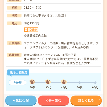
08:30～17:30
時間
長期でお仕事できる方、大歓迎！
期間
時給1350円
時給
交通費
交通費規定内支給
エアコンフィルターの運搬・出荷作業をお任せします。フ
仕事内容
ォークリフト(カウンター)を使用し、積み込みや構…
職種未経験OK / ブランクOK / 英語力不要
応募資格
◆未経験OK！〇まずは事前登録だけでもOK！履歴書不要
で気軽にオンライン登録★氏名・職種などを入力す…
職場の雰囲気
年齢層
20代
30代
40代
50代
60代
気になる!
応募へ進む
詳しく見る