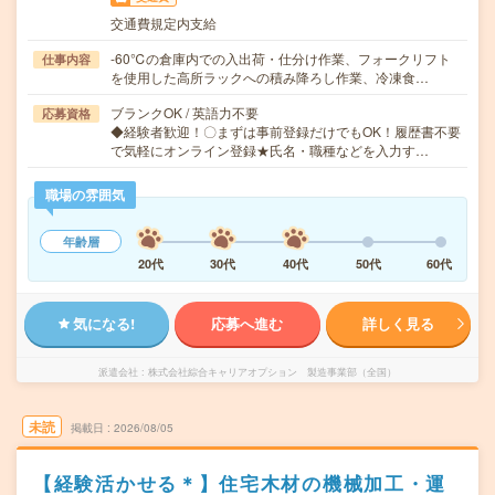
交通費規定内支給
-60℃の倉庫内での入出荷・仕分け作業、フォークリフト
仕事内容
を使用した高所ラックへの積み降ろし作業、冷凍食…
ブランクOK / 英語力不要
応募資格
◆経験者歓迎！〇まずは事前登録だけでもOK！履歴書不要
で気軽にオンライン登録★氏名・職種などを入力す…
職場の雰囲気
年齢層
20代
30代
40代
50代
60代
気になる!
応募へ進む
詳しく見る
派遣会社
株式会社綜合キャリアオプション 製造事業部（全国）
未読
掲載日
2026/08/05
【経験活かせる＊】住宅木材の機械加工・運