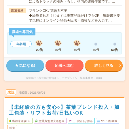
によるトラックの積み下ろし、構内の運搬作業です。…
ブランクOK / 英語力不要
応募資格
◆経験者歓迎！〇まずは事前登録だけでもOK！履歴書不要
で気軽にオンライン登録★氏名・職種などを入力す…
職場の雰囲気
年齢層
20代
30代
40代
50代
60代
気になる!
応募へ進む
詳しく見る
派遣会社
株式会社綜合キャリアオプション 製造事業部（全国）
未読
掲載日
2026/08/05
【未経験の方も安心○】茶葉ブレンド投入・加
工包装・リフト出荷/日払いOK
職種未経験OK
交通費別途支給あり
土日祝日が休み
WEB登録OK
派遣