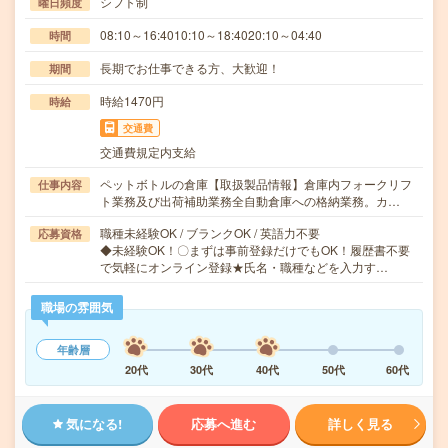
シフト制
曜日頻度
08:10～16:4010:10～18:4020:10～04:40
時間
長期でお仕事できる方、大歓迎！
期間
時給1470円
時給
交通費
交通費規定内支給
ペットボトルの倉庫【取扱製品情報】倉庫内フォークリフ
仕事内容
ト業務及び出荷補助業務全自動倉庫への格納業務。カ…
職種未経験OK / ブランクOK / 英語力不要
応募資格
◆未経験OK！〇まずは事前登録だけでもOK！履歴書不要
で気軽にオンライン登録★氏名・職種などを入力す…
職場の雰囲気
年齢層
20代
30代
40代
50代
60代
気になる!
応募へ進む
詳しく見る