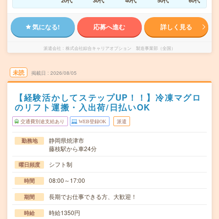
20代
30代
40代
50代
60代
気になる!
応募へ進む
詳しく見る
派遣会社
株式会社綜合キャリアオプション 製造事業部（全国）
未読
掲載日
2026/08/05
【経験活かしてステップUP！！】冷凍マグロ
のリフト運搬・入出荷/日払いOK
交通費別途支給あり
WEB登録OK
派遣
静岡県焼津市
勤務地
藤枝駅から車24分
シフト制
曜日頻度
08:00～17:00
時間
長期でお仕事できる方、大歓迎！
期間
時給1350円
時給