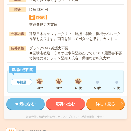
時給1330円
時給
交通費
交通費規定内支給
建築用木材のフォークリフト運搬・製造。機械オペレータ
仕事内容
作業もあります。画面を触ってボタンを押す。カット…
ブランクOK / 英語力不要
応募資格
◆経験者歓迎！〇まずは事前登録だけでもOK！履歴書不要
で気軽にオンライン登録★氏名・職種などを入力す…
職場の雰囲気
年齢層
20代
30代
40代
50代
60代
気になる!
応募へ進む
詳しく見る
派遣会社
株式会社綜合キャリアオプション 製造事業部（全国）