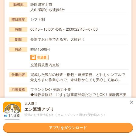
静岡県富士市
勤務地
入山瀬駅から徒歩5分
シフト制
曜日頻度
06:45～15:0014:45～23:0022:45～07:00
時間
長期でお仕事できる方、大歓迎！
期間
時給1500円
時給
交通費
交通費規定内支給
完成した製品の検査・梱包・運搬業務。どれもシンプルで
仕事内容
覚えやすい作業なので、未経験からでも安心して始め…
ブランクOK / 英語力不要
応募資格
◆経験者歓迎！〇まずは事前登録だけでもOK！履歴書不要
で気軽にオンライン登録★氏名・職種などを入力す…
大人気！
エン派遣アプリ
職場の雰囲気
派遣のお仕事情報がたくさん！プッシュ通知で受け取ろう！
年齢層
アプリをダウンロード
20代
30代
40代
50代
60代