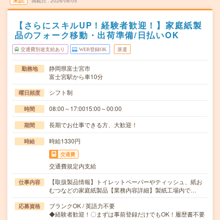
未読
掲載日
2026/08/05
【さらにスキルUP！経験者歓迎！】家庭紙製
品のフォーク移動・出荷準備/日払いOK
交通費別途支給あり
WEB登録OK
派遣
静岡県富士宮市
勤務地
富士宮駅から車10分
シフト制
曜日頻度
08:00～17:0015:00～00:00
時間
長期でお仕事できる方、大歓迎！
期間
時給1330円
時給
交通費
交通費規定内支給
【取扱製品情報】トイレットペーパーやティッシュ、紙お
仕事内容
むつなどの家庭紙製品【業務内容詳細】製紙工場内で…
ブランクOK / 英語力不要
応募資格
◆経験者歓迎！〇まずは事前登録だけでもOK！履歴書不要