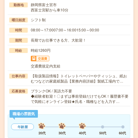
静岡県富士宮市
勤務地
西富士宮駅から車10分
シフト制
曜日頻度
08:00～17:0007:00～16:0015:00～00:00
時間
長期でお仕事できる方、大歓迎！
期間
時給1260円
時給
交通費
交通費規定内支給
【取扱製品情報】トイレットペーパーやティッシュ、紙お
仕事内容
むつなどの家庭紙製品【業務内容詳細】製紙工場内で…
ブランクOK / 英語力不要
応募資格
◆経験者歓迎！〇まずは事前登録だけでもOK！履歴書不要
で気軽にオンライン登録★氏名・職種などを入力す…
職場の雰囲気
年齢層
20代
30代
40代
50代
60代