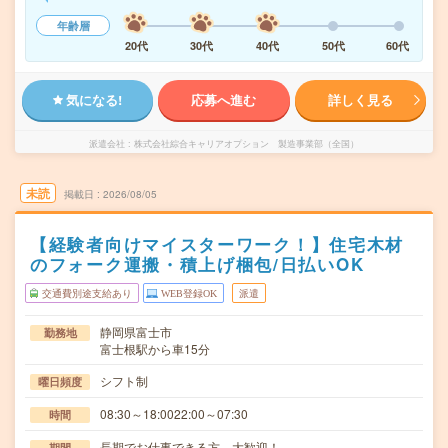
年齢層
20代
30代
40代
50代
60代
気になる!
応募へ進む
詳しく見る
派遣会社
株式会社綜合キャリアオプション 製造事業部（全国）
未読
掲載日
2026/08/05
【経験者向けマイスターワーク！】住宅木材
のフォーク運搬・積上げ梱包/日払いOK
交通費別途支給あり
WEB登録OK
派遣
静岡県富士市
勤務地
富士根駅から車15分
シフト制
曜日頻度
08:30～18:0022:00～07:30
時間
長期でお仕事できる方、大歓迎！
期間