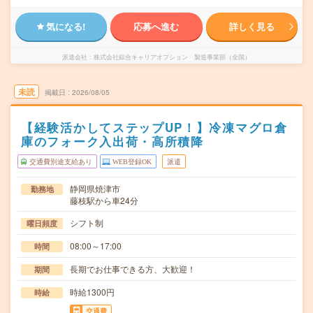
気になる!
応募へ進む
詳しく見る
派遣会社
株式会社綜合キャリアオプション 製造事業部（全国）
未読
掲載日
2026/08/05
【経験活かしてステップUP！】冷凍マグロ倉
庫のフォーク入出荷・高所積降
交通費別途支給あり
WEB登録OK
派遣
静岡県焼津市
勤務地
藤枝駅から車24分
シフト制
曜日頻度
08:00～17:00
時間
長期でお仕事できる方、大歓迎！
期間
時給1300円
時給
交通費