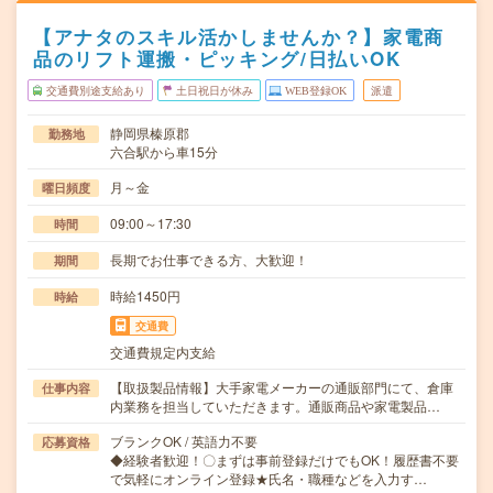
【アナタのスキル活かしませんか？】家電商
品のリフト運搬・ピッキング/日払いOK
交通費別途支給あり
土日祝日が休み
WEB登録OK
派遣
静岡県榛原郡
勤務地
六合駅から車15分
月～金
曜日頻度
09:00～17:30
時間
長期でお仕事できる方、大歓迎！
期間
時給1450円
時給
交通費
交通費規定内支給
【取扱製品情報】大手家電メーカーの通販部門にて、倉庫
仕事内容
内業務を担当していただきます。通販商品や家電製品…
ブランクOK / 英語力不要
応募資格
◆経験者歓迎！〇まずは事前登録だけでもOK！履歴書不要
で気軽にオンライン登録★氏名・職種などを入力す…