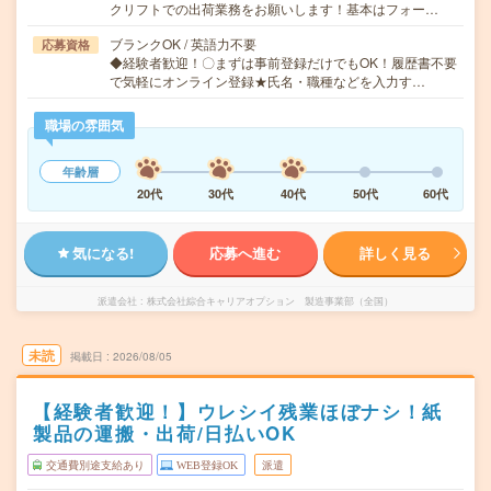
クリフトでの出荷業務をお願いします！基本はフォー…
ブランクOK / 英語力不要
応募資格
◆経験者歓迎！〇まずは事前登録だけでもOK！履歴書不要
で気軽にオンライン登録★氏名・職種などを入力す…
職場の雰囲気
年齢層
20代
30代
40代
50代
60代
気になる!
応募へ進む
詳しく見る
派遣会社
株式会社綜合キャリアオプション 製造事業部（全国）
未読
掲載日
2026/08/05
【経験者歓迎！】ウレシイ残業ほぼナシ！紙
製品の運搬・出荷/日払いOK
交通費別途支給あり
WEB登録OK
派遣