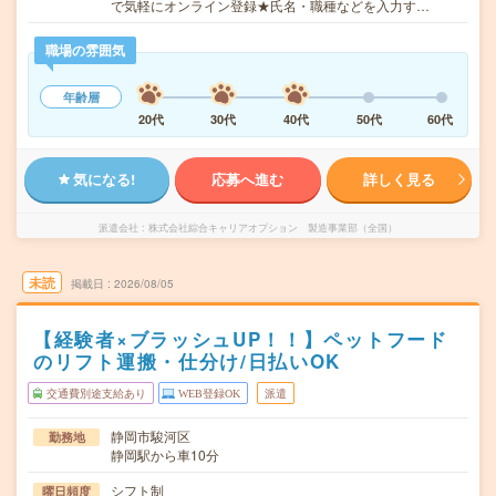
で気軽にオンライン登録★氏名・職種などを入力す…
職場の雰囲気
年齢層
20代
30代
40代
50代
60代
気になる!
応募へ進む
詳しく見る
派遣会社
株式会社綜合キャリアオプション 製造事業部（全国）
未読
掲載日
2026/08/05
【経験者×ブラッシュUP！！】ペットフード
のリフト運搬・仕分け/日払いOK
交通費別途支給あり
WEB登録OK
派遣
静岡市駿河区
勤務地
静岡駅から車10分
シフト制
曜日頻度