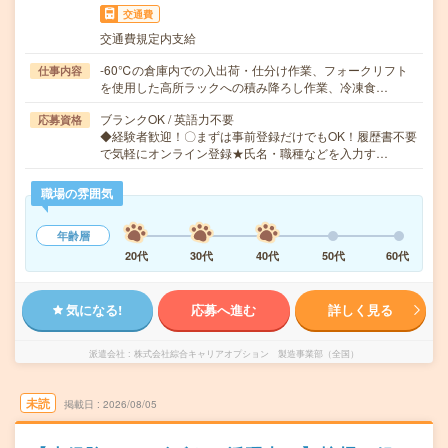
交通費
交通費規定内支給
-60℃の倉庫内での入出荷・仕分け作業、フォークリフト
仕事内容
を使用した高所ラックへの積み降ろし作業、冷凍食…
ブランクOK / 英語力不要
応募資格
◆経験者歓迎！〇まずは事前登録だけでもOK！履歴書不要
で気軽にオンライン登録★氏名・職種などを入力す…
職場の雰囲気
年齢層
20代
30代
40代
50代
60代
気になる!
応募へ進む
詳しく見る
派遣会社
株式会社綜合キャリアオプション 製造事業部（全国）
未読
掲載日
2026/08/05