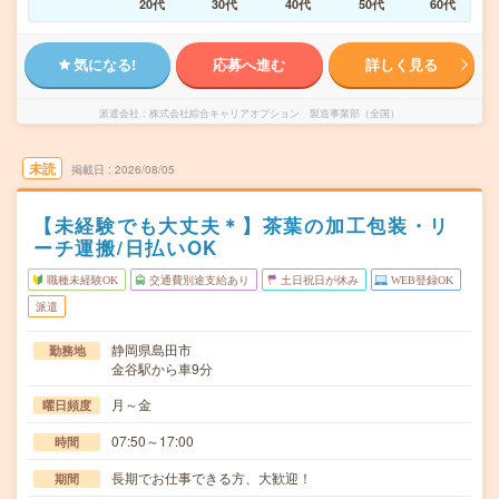
20代
30代
40代
50代
60代
気になる!
応募へ進む
詳しく見る
派遣会社
株式会社綜合キャリアオプション 製造事業部（全国）
未読
掲載日
2026/08/05
【未経験でも大丈夫＊】茶葉の加工包装・リ
ーチ運搬/日払いOK
職種未経験OK
交通費別途支給あり
土日祝日が休み
WEB登録OK
派遣
静岡県島田市
勤務地
金谷駅から車9分
月～金
曜日頻度
07:50～17:00
時間
長期でお仕事できる方、大歓迎！
期間