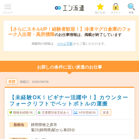
メニュー
気になる!
ログイン
検索
【さらにスキルUP！経験者歓迎！】冷凍マグロ倉庫のフォ
ーク入出荷・高所積降
のお仕事情報は、掲載が終了しています
掲載時の情報は、
ページ下部
からご覧いただけます。
お探しの条件に近い派遣のお仕事
未読
掲載日
2026/08/06
【未経験OK！ビギナー活躍中！】カウンター
フォークリフトでペットボトルの運搬
職種未経験OK
交通費別途支給あり
WEB登録OK
派遣
静岡県牧之原市
勤務地
菊川(静岡県)駅から車20分