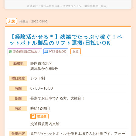
派遣会社
株式会社綜合キャリアオプション 製造事業部（全国）
未読
掲載日
2026/08/05
【経験活かせる＊】残業でたっぷり稼ぐ！ペ
ットボトル製品のリフト運搬/日払いOK
交通費別途支給あり
WEB登録OK
派遣
静岡市清水区
勤務地
興津駅から車5分
シフト制
曜日頻度
07:00～16:00
時間
長期でお仕事できる方、大歓迎！
期間
時給1240円
時給
交通費
交通費規定内支給
飲料品やペットボトルを作る工場でのお仕事です。フォー
仕事内容