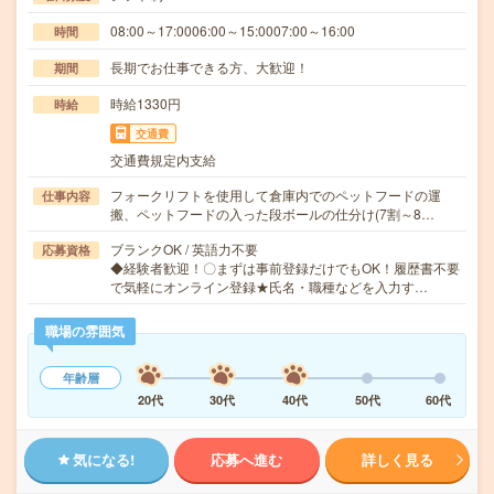
08:00～17:0006:00～15:0007:00～16:00
時間
長期でお仕事できる方、大歓迎！
期間
時給1330円
時給
交通費
交通費規定内支給
フォークリフトを使用して倉庫内でのペットフードの運
仕事内容
搬、ペットフードの入った段ボールの仕分け(7割～8…
ブランクOK / 英語力不要
応募資格
◆経験者歓迎！〇まずは事前登録だけでもOK！履歴書不要
で気軽にオンライン登録★氏名・職種などを入力す…
職場の雰囲気
年齢層
20代
30代
40代
50代
60代
気になる!
応募へ進む
詳しく見る