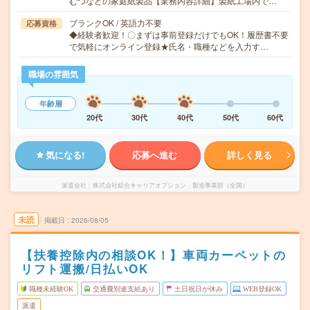
むつなどの家庭紙製品【業務内容詳細】製紙工場内で…
ブランクOK / 英語力不要
応募資格
◆経験者歓迎！〇まずは事前登録だけでもOK！履歴書不要
で気軽にオンライン登録★氏名・職種などを入力す…
職場の雰囲気
年齢層
20代
30代
40代
50代
60代
気になる!
応募へ進む
詳しく見る
派遣会社
株式会社綜合キャリアオプション 製造事業部（全国）
未読
掲載日
2026/08/05
【扶養控除内の相談OK！】車両カーペットの
リフト運搬/日払いOK
職種未経験OK
交通費別途支給あり
土日祝日が休み
WEB登録OK
派遣