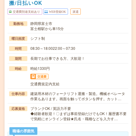
搬/日払いOK
交通費別途支給あり
WEB登録OK
派遣
静岡県富士市
勤務地
富士根駅から車15分
シフト制
曜日頻度
08:30～18:0022:00～07:30
時間
長期でお仕事できる方、大歓迎！
期間
時給1330円
時給
交通費
交通費規定内支給
建築用木材のフォークリフト運搬・製造。機械オペレータ
仕事内容
作業もあります。画面を触ってボタンを押す。カット…
ブランクOK / 英語力不要
応募資格
◆経験者歓迎！〇まずは事前登録だけでもOK！履歴書不要
で気軽にオンライン登録★氏名・職種などを入力す…
職場の雰囲気