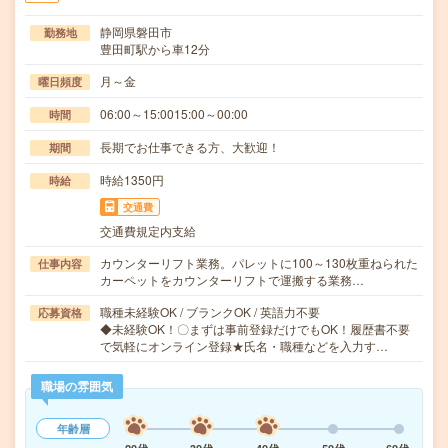
静岡県磐田市
勤務地
豊田町駅から車12分
月～金
曜日頻度
06:00～15:0015:00～00:00
時間
長期でお仕事できる方、大歓迎！
期間
時給1350円
時給
交通費
交通費規定内支給
カウンターリフト業務。パレットに100～130枚重ねられた
仕事内容
カーペットをカウンターリフトで運搬する業務…
職種未経験OK / ブランクOK / 英語力不要
応募資格
◆未経験OK！〇まずは事前登録だけでもOK！履歴書不要
で気軽にオンライン登録★氏名・職種などを入力す…
職場の雰囲気
年齢層