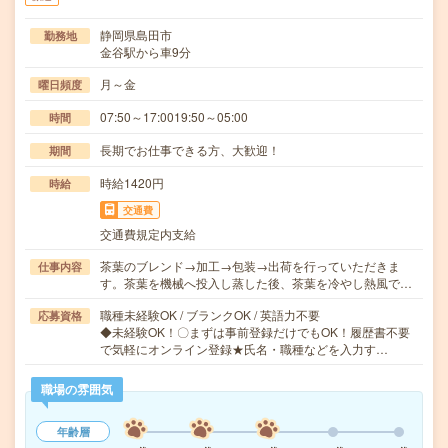
静岡県島田市
勤務地
金谷駅から車9分
月～金
曜日頻度
07:50～17:0019:50～05:00
時間
長期でお仕事できる方、大歓迎！
期間
時給1420円
時給
交通費
交通費規定内支給
茶葉のブレンド→加工→包装→出荷を行っていただきま
仕事内容
す。茶葉を機械へ投入し蒸した後、茶葉を冷やし熱風で…
職種未経験OK / ブランクOK / 英語力不要
応募資格
◆未経験OK！〇まずは事前登録だけでもOK！履歴書不要
で気軽にオンライン登録★氏名・職種などを入力す…
職場の雰囲気
年齢層