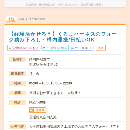
派遣会社
株式会社綜合キャリアオプション 製造事業部（全国）
未読
掲載日
2026/08/05
【経験活かせる＊】くるまハーネスのフォー
ク積み下ろし・構内運搬/日払いOK
交通費別途支給あり
土日祝日が休み
WEB登録OK
派遣
静岡県裾野市
勤務地
岩波駅から徒歩5分
月～金
曜日頻度
05:00～13:3013:30～22:00
時間
長期でお仕事できる方、大歓迎！
期間
時給1400円
時給
交通費
交通費規定内支給
大手自動車用電線製造工場での倉庫内でのフォークリフト
仕事内容