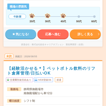
職場の雰囲気
年齢層
20代
30代
40代
50代
60代
気になる!
応募へ進む
詳しく見る
派遣会社
株式会社綜合キャリアオプション 製造事業部（全国）
未読
掲載日
2026/08/05
【経験活かせる＊】ペットボトル飲料のリフ
ト倉庫管理/日払いOK
交通費別途支給あり
WEB登録OK
派遣
静岡県御殿場市
勤務地
南御殿場駅から車12分
シフト制
曜日頻度