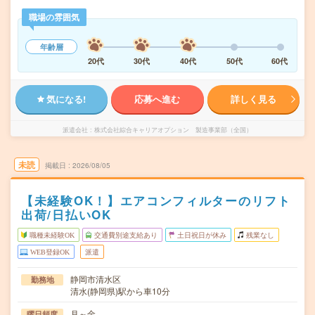
職場の雰囲気
年齢層
20代
30代
40代
50代
60代
気になる!
応募へ進む
詳しく見る
派遣会社
株式会社綜合キャリアオプション 製造事業部（全国）
未読
掲載日
2026/08/05
【未経験OK！】エアコンフィルターのリフト
出荷/日払いOK
職種未経験OK
交通費別途支給あり
土日祝日が休み
残業なし
WEB登録OK
派遣
静岡市清水区
勤務地
清水(静岡県)駅から車10分
月～金
曜日頻度