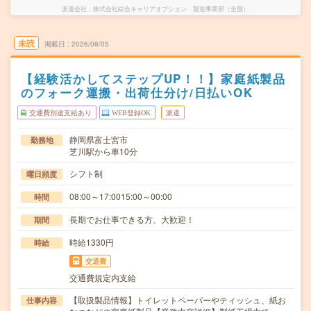
派遣会社
株式会社綜合キャリアオプション 製造事業部（全国）
未読
掲載日
2026/08/05
【経験活かしてステップUP！！】家庭紙製品
のフォーク運搬・出荷仕分け/日払いOK
交通費別途支給あり
WEB登録OK
派遣
静岡県富士宮市
勤務地
芝川駅から車10分
シフト制
曜日頻度
08:00～17:0015:00～00:00
時間
長期でお仕事できる方、大歓迎！
期間
時給1330円
時給
交通費
交通費規定内支給
【取扱製品情報】トイレットペーパーやティッシュ、紙お
仕事内容