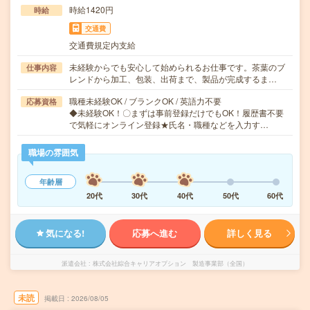
時給1420円
時給
交通費
交通費規定内支給
未経験からでも安心して始められるお仕事です。茶葉のブ
仕事内容
レンドから加工、包装、出荷まで、製品が完成するま…
職種未経験OK / ブランクOK / 英語力不要
応募資格
◆未経験OK！〇まずは事前登録だけでもOK！履歴書不要
で気軽にオンライン登録★氏名・職種などを入力す…
職場の雰囲気
年齢層
20代
30代
40代
50代
60代
気になる!
応募へ進む
詳しく見る
派遣会社
株式会社綜合キャリアオプション 製造事業部（全国）
未読
掲載日
2026/08/05