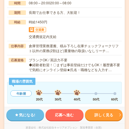
08:00～20:0020:00～08:00
時間
長期でお仕事できる方、大歓迎！
期間
時給1450円
時給
交通費
交通費規定内支給
倉庫管理業務運搬、積み下ろし在庫チェックフォークリフ
仕事内容
ト以外の業務(2割ほど)重量物の取扱いなしリーチ…
ブランクOK / 英語力不要
応募資格
◆経験者歓迎！〇まずは事前登録だけでもOK！履歴書不要
で気軽にオンライン登録★氏名・職種などを入力す…
職場の雰囲気
年齢層
20代
30代
40代
50代
60代
気になる!
応募へ進む
詳しく見る
派遣会社
株式会社綜合キャリアオプション 製造事業部（全国）