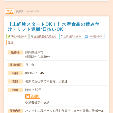
未読
掲載日
2026/08/05
【未経験スタートOK！】水産食品の積み付
け・リフト運搬/日払いOK
職種未経験OK
交通費別途支給あり
土日祝日が休み
WEB登録OK
派遣
静岡県焼津市
勤務地
焼津駅から車20分
月～金
曜日頻度
08:15～16:45
時間
長期でお仕事できる方、大歓迎！
期間
時給1450円
時給
交通費
交通費規定内支給
パレットに段ボールを積む作業とフォーク業務。段ボール
仕事内容