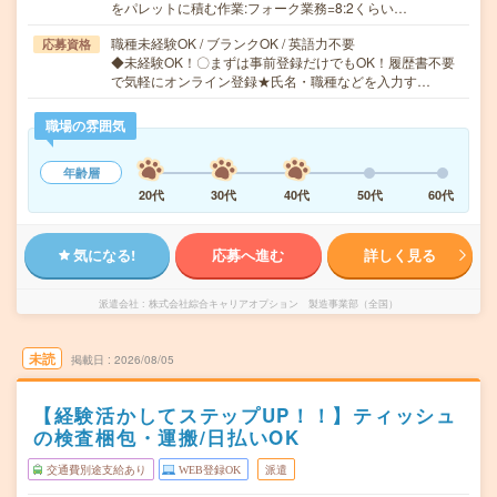
をパレットに積む作業:フォーク業務=8:2くらい…
職種未経験OK / ブランクOK / 英語力不要
応募資格
◆未経験OK！〇まずは事前登録だけでもOK！履歴書不要
で気軽にオンライン登録★氏名・職種などを入力す…
職場の雰囲気
年齢層
20代
30代
40代
50代
60代
気になる!
応募へ進む
詳しく見る
派遣会社
株式会社綜合キャリアオプション 製造事業部（全国）
未読
掲載日
2026/08/05
【経験活かしてステップUP！！】ティッシュ
の検査梱包・運搬/日払いOK
交通費別途支給あり
WEB登録OK
派遣