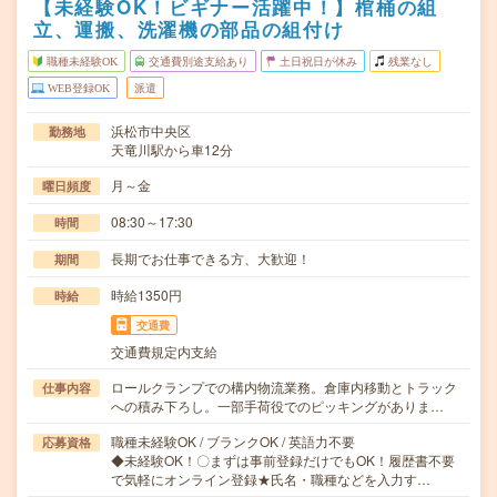
【未経験OK！ビギナー活躍中！】棺桶の組
立、運搬、洗濯機の部品の組付け
職種未経験OK
交通費別途支給あり
土日祝日が休み
残業なし
WEB登録OK
派遣
浜松市中央区
勤務地
天竜川駅から車12分
月～金
曜日頻度
08:30～17:30
時間
長期でお仕事できる方、大歓迎！
期間
時給1350円
時給
交通費
交通費規定内支給
ロールクランプでの構内物流業務。倉庫内移動とトラック
仕事内容
への積み下ろし。一部手荷役でのピッキングがありま…
職種未経験OK / ブランクOK / 英語力不要
応募資格
◆未経験OK！〇まずは事前登録だけでもOK！履歴書不要
で気軽にオンライン登録★氏名・職種などを入力す…