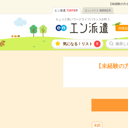
【未経験の方も
エン派遣
71573
件
エンバイト
82531
件
ちょうど良いワークライフバランスが叶う
関東版
気になる！リスト
0
保存し
【未経験の
未読