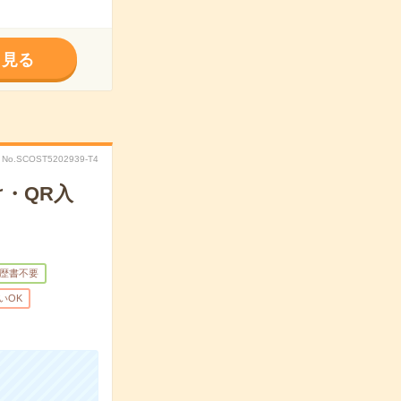
く見る
No.SCOST5202939-T4
・QR入
歴書不要
いOK