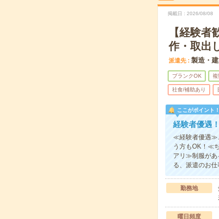
掲載日
2026/08/08
【経験者
作・取出
製造・建
派遣先
ブランクOK
複
社食/補助あり
ここがポイント
経験者優遇
≪経験者優遇≫
う方もOK！≪
アリ≫制服があ
る、派遣のお仕
勤務地
曜日頻度