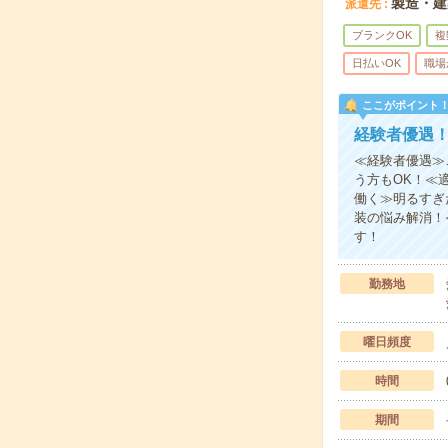
製造・建
派遣先
ブランクOK
複
日払いOK
職場
ここがポイント
経験者優遇！
≪経験者優遇≫
う方もOK！≪
働く≫明るすぎ
装の悩み解消！
す！
勤務地
曜日頻度
時間
期間