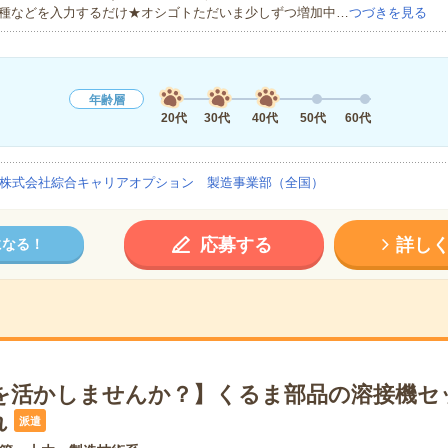
種などを入力するだけ★オシゴトただいま少しずつ増加中…
つづきを見る
年齢層
20代
30代
40代
50代
60代
株式会社綜合キャリアオプション 製造事業部（全国）
応募する
詳し
になる！
を活かしませんか？】くるま部品の溶接機セ
れ
派遣