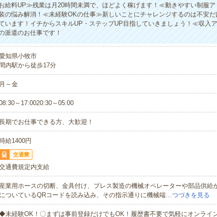
お給料UP≫残業は月20時間未満で、ほどよく稼げます！≪動きやすい制服ア
装の悩み解消！≪未経験OKの仕事≫新しいことにチャレンジするのは不安だ
ています！イチからスキルUP・ステップUP目指していきましょう！≪収入
の派遣のお仕事です！
愛知県小牧市
間内駅から徒歩17分
月～金
08:30～17:0020:30～05:00
長期でお仕事できる方、大歓迎！
時給1400円
交通費
交通費規定内支給
産業用ホースの切断、金具付け、プレス製造の機械オペレーターや部品供給
についているQRコードを読み込み、その指示通りに機械端…
つづきを見る
◆未経験OK！〇まずは事前登録だけでもOK！履歴書不要で気軽にオンライ