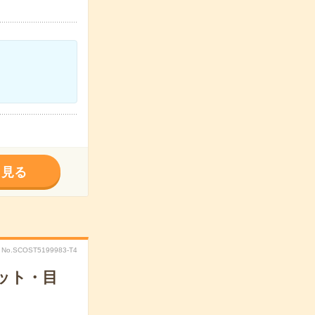
く見る
No.SCOST5199983-T4
ット・目