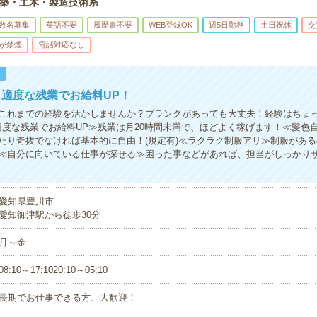
築・土木・製造技術系
数名募集
英語不要
履歴書不要
WEB登録OK
週5日勤務
土日祝休
交
が禁煙
電話対応なし
！
適度な残業でお給料UP！
これまでの経験を活かしませんか？ブランクがあっても大丈夫！経験はちょ
適度な残業でお給料UP≫残業は月20時間未満で、ほどよく稼げます！≪髪色
たり奇抜でなければ基本的に自由！(規定有)≪ラクラク制服アリ≫制服があ
≪自分に向いている仕事が探せる≫困った事などがあれば、担当がしっかり
愛知県豊川市
愛知御津駅から徒歩30分
月～金
08:10～17:1020:10～05:10
長期でお仕事できる方、大歓迎！