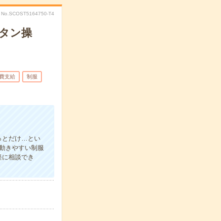
No.SCOST5164750-T4
タン操
費支給
制服
っとだけ…とい
≪動きやすい制服
軽に相談でき