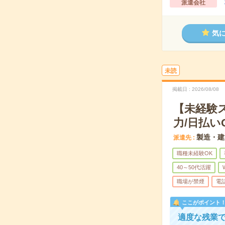
派遣会社
気
未読
掲載日
2026/08/08
【未経験
力/日払い
製造・建
派遣先
職種未経験OK
40～50代活躍
職場が禁煙
電
ここがポイント
適度な残業で