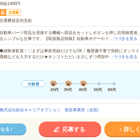
時給1400円
交通費
交通費規定内支給
自動車パーツ部品を溶接する機械へ部品をセットしボタンを押し目視検査後
るシンプルな仕事です。【取扱製品情報】自動車ボデーやド…
つづきを見る
◆経験者歓迎！〇まずは事前登録だけでもOK！履歴書不要で気軽にオンライ
職種などを入力するだけ★オシゴトただいま少しずつ増加中…
つづきを見る
年齢層
20代
30代
40代
50代
60代
株式会社綜合キャリアオプション 製造事業部（全国）
応募する
詳し
になる！