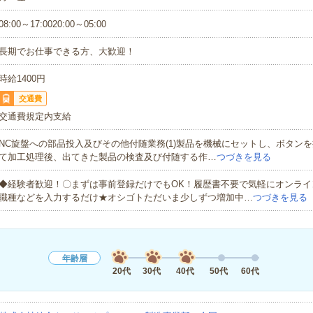
08:00～17:0020:00～05:00
長期でお仕事できる方、大歓迎！
時給1400円
交通費
交通費規定内支給
NC旋盤への部品投入及びその他付随業務(1)製品を機械にセットし、ボタンを押
て加工処理後、出てきた製品の検査及び付随する作…
つづきを見る
◆経験者歓迎！〇まずは事前登録だけでもOK！履歴書不要で気軽にオンライ
職種などを入力するだけ★オシゴトただいま少しずつ増加中…
つづきを見る
年齢層
20代
30代
40代
50代
60代