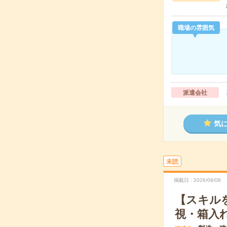
職場の雰囲気
派遣会社
気
未読
掲載日
2026/08/08
【スキル
視・箱入