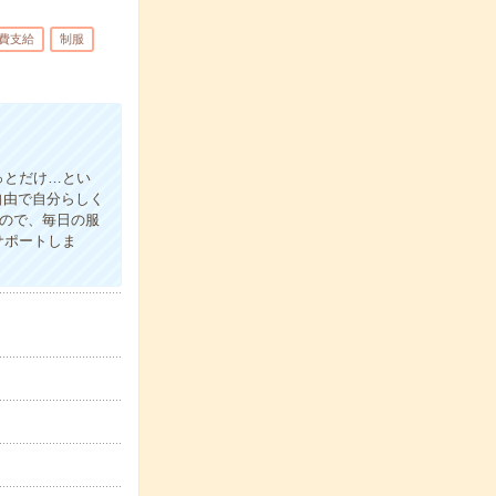
費支給
制服
っとだけ…とい
自由で自分らしく
るので、毎日の服
サポートしま