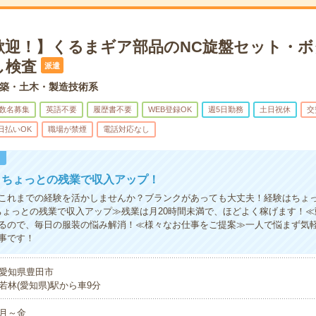
歓迎！】くるまギア部品のNC旋盤セット・ボ
し検査
派遣
築・土木・製造技術系
数名募集
英語不要
履歴書不要
WEB登録OK
週5日勤務
土日祝休
交
日払いOK
職場が禁煙
電話対応なし
！
！ちょっとの残業で収入アップ！
これまでの経験を活かしませんか？ブランクがあっても大丈夫！経験はちょ
ちょっとの残業で収入アップ≫残業は月20時間未満で、ほどよく稼げます！
るので、毎日の服装の悩み解消！≪様々なお仕事をご提案≫一人で悩まず気
事です！
愛知県豊田市
若林(愛知県)駅から車9分
月～金