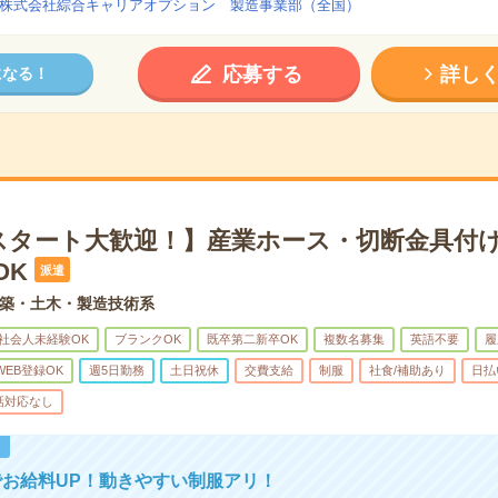
株式会社綜合キャリアオプション 製造事業部（全国）
応募する
詳し
になる！
スタート大歓迎！】産業ホース・切断金具付け
OK
派遣
築・土木・製造技術系
社会人未経験OK
ブランクOK
既卒第二新卒OK
複数名募集
英語不要
履
WEB登録OK
週5日勤務
土日祝休
交費支給
制服
社食/補助あり
日払
話対応なし
！
お給料UP！動きやすい制服アリ！