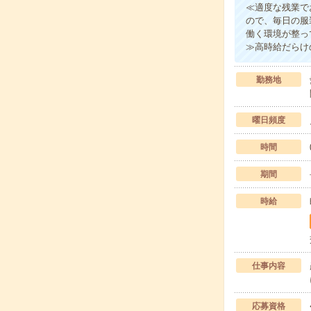
≪適度な残業で
ので、毎日の服
働く環境が整っ
≫高時給だらけ
勤務地
曜日頻度
時間
期間
時給
仕事内容
応募資格