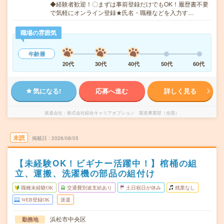
◆経験者歓迎！〇まずは事前登録だけでもOK！履歴書不要
で気軽にオンライン登録★氏名・職種などを入力す…
職場の雰囲気
年齢層
20代
30代
40代
50代
60代
気になる!
応募へ進む
詳しく見る
派遣会社
株式会社綜合キャリアオプション 製造事業部（全国）
未読
掲載日
2026/08/05
【未経験OK！ビギナー活躍中！】棺桶の組
立、運搬、洗濯機の部品の組付け
職種未経験OK
交通費別途支給あり
土日祝日が休み
残業なし
WEB登録OK
派遣
浜松市中央区
勤務地