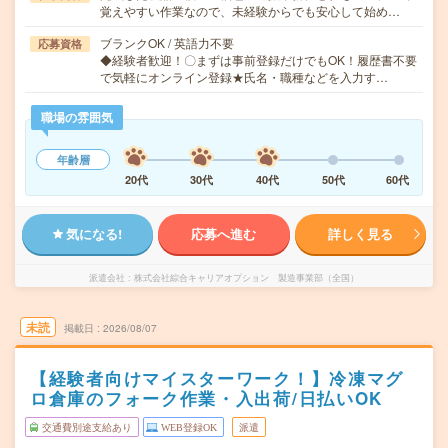
覚えやすい作業なので、未経験からでも安心して始め…
ブランクOK / 英語力不要
応募資格
◆経験者歓迎！〇まずは事前登録だけでもOK！履歴書不要
で気軽にオンライン登録★氏名・職種などを入力す…
職場の雰囲気
年齢層
20代
30代
40代
50代
60代
気になる!
応募へ進む
詳しく見る
派遣会社
株式会社綜合キャリアオプション 製造事業部（全国）
未読
掲載日
2026/08/07
【経験者向けマイスターワーク！】冷凍マグ
ロ倉庫のフォーク作業・入出荷/日払いOK
交通費別途支給あり
WEB登録OK
派遣