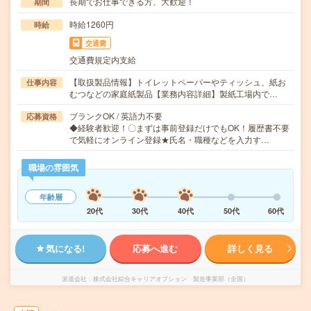
長期でお仕事できる方、大歓迎！
期間
時給1260円
時給
交通費
交通費規定内支給
【取扱製品情報】トイレットペーパーやティッシュ、紙お
仕事内容
むつなどの家庭紙製品【業務内容詳細】製紙工場内で…
ブランクOK / 英語力不要
応募資格
◆経験者歓迎！〇まずは事前登録だけでもOK！履歴書不要
で気軽にオンライン登録★氏名・職種などを入力す…
職場の雰囲気
年齢層
20代
30代
40代
50代
60代
気になる!
応募へ進む
詳しく見る
派遣会社
株式会社綜合キャリアオプション 製造事業部（全国）