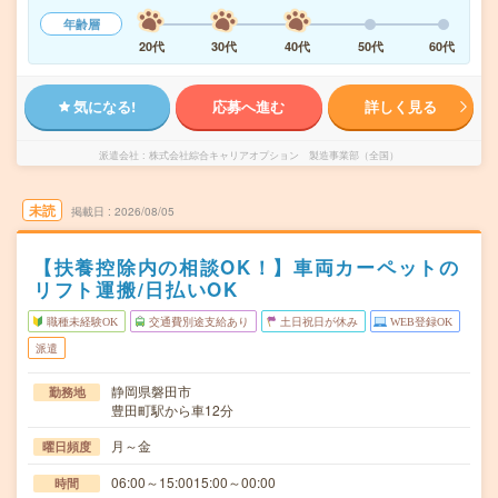
年齢層
20代
30代
40代
50代
60代
気になる!
応募へ進む
詳しく見る
派遣会社
株式会社綜合キャリアオプション 製造事業部（全国）
未読
掲載日
2026/08/05
【扶養控除内の相談OK！】車両カーペットの
リフト運搬/日払いOK
職種未経験OK
交通費別途支給あり
土日祝日が休み
WEB登録OK
派遣
静岡県磐田市
勤務地
豊田町駅から車12分
月～金
曜日頻度
06:00～15:0015:00～00:00
時間