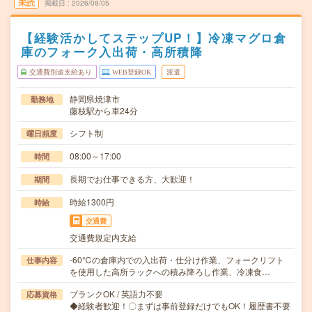
未読
掲載日
2026/08/05
【経験活かしてステップUP！】冷凍マグロ倉
庫のフォーク入出荷・高所積降
交通費別途支給あり
WEB登録OK
派遣
静岡県焼津市
勤務地
藤枝駅から車24分
シフト制
曜日頻度
08:00～17:00
時間
長期でお仕事できる方、大歓迎！
期間
時給1300円
時給
交通費
交通費規定内支給
-60℃の倉庫内での入出荷・仕分け作業、フォークリフト
仕事内容
を使用した高所ラックへの積み降ろし作業、冷凍食…
ブランクOK / 英語力不要
応募資格
◆経験者歓迎！〇まずは事前登録だけでもOK！履歴書不要