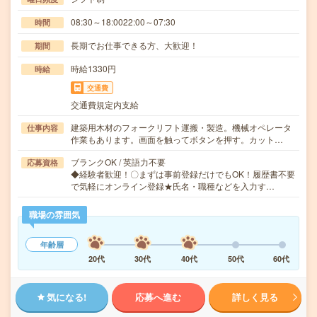
08:30～18:0022:00～07:30
時間
長期でお仕事できる方、大歓迎！
期間
時給1330円
時給
交通費
交通費規定内支給
建築用木材のフォークリフト運搬・製造。機械オペレータ
仕事内容
作業もあります。画面を触ってボタンを押す。カット…
ブランクOK / 英語力不要
応募資格
◆経験者歓迎！〇まずは事前登録だけでもOK！履歴書不要
で気軽にオンライン登録★氏名・職種などを入力す…
職場の雰囲気
年齢層
20代
30代
40代
50代
60代
気になる!
応募へ進む
詳しく見る