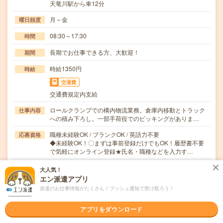
天竜川駅から車12分
月～金
曜日頻度
08:30～17:30
時間
長期でお仕事できる方、大歓迎！
期間
時給1350円
時給
交通費
交通費規定内支給
ロールクランプでの構内物流業務。倉庫内移動とトラック
仕事内容
への積み下ろし。一部手荷役でのピッキングがありま…
職種未経験OK / ブランクOK / 英語力不要
応募資格
◆未経験OK！〇まずは事前登録だけでもOK！履歴書不要
で気軽にオンライン登録★氏名・職種などを入力す…
大人気！
職場の雰囲気
エン派遣アプリ
派遣のお仕事情報がたくさん！プッシュ通知で受け取ろう！
年齢層
20代
30代
40代
50代
60代
アプリをダウンロード