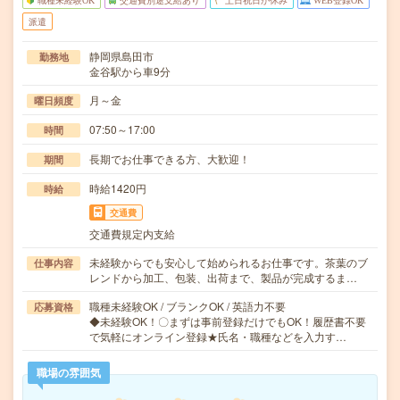
職種未経験OK
交通費別途支給あり
土日祝日が休み
WEB登録OK
派遣
静岡県島田市
勤務地
金谷駅から車9分
月～金
曜日頻度
07:50～17:00
時間
長期でお仕事できる方、大歓迎！
期間
時給1420円
時給
交通費
交通費規定内支給
未経験からでも安心して始められるお仕事です。茶葉のブ
仕事内容
レンドから加工、包装、出荷まで、製品が完成するま…
職種未経験OK / ブランクOK / 英語力不要
応募資格
◆未経験OK！〇まずは事前登録だけでもOK！履歴書不要
で気軽にオンライン登録★氏名・職種などを入力す…
職場の雰囲気