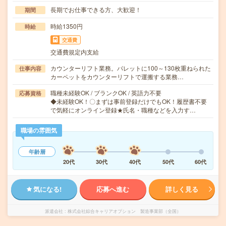
長期でお仕事できる方、大歓迎！
期間
時給1350円
時給
交通費
交通費規定内支給
カウンターリフト業務。パレットに100～130枚重ねられた
仕事内容
カーペットをカウンターリフトで運搬する業務…
職種未経験OK / ブランクOK / 英語力不要
応募資格
◆未経験OK！〇まずは事前登録だけでもOK！履歴書不要
で気軽にオンライン登録★氏名・職種などを入力す…
職場の雰囲気
年齢層
20代
30代
40代
50代
60代
気になる!
応募へ進む
詳しく見る
派遣会社
株式会社綜合キャリアオプション 製造事業部（全国）