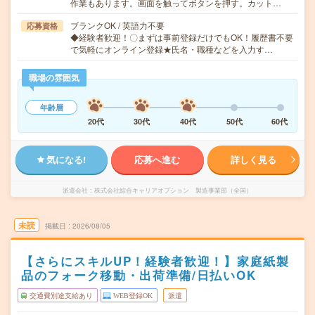
作業もあります。画面を触ってボタンを押す。カット…
ブランクOK / 英語力不要
応募資格
◆経験者歓迎！〇まずは事前登録だけでもOK！履歴書不要
で気軽にオンライン登録★氏名・職種などを入力す…
職場の雰囲気
年齢層
20代
30代
40代
50代
60代
気になる!
応募へ進む
詳しく見る
派遣会社
株式会社綜合キャリアオプション 製造事業部（全国）
未読
掲載日
2026/08/05
【さらにスキルUP！経験者歓迎！】家庭紙製
品のフォーク移動・出荷準備/日払いOK
交通費別途支給あり
WEB登録OK
派遣