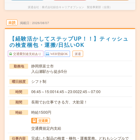
派遣会社
株式会社綜合キャリアオプション 製造事業部（全国）
未読
掲載日
2026/08/07
【経験活かしてステップUP！！】ティッシュ
の検査梱包・運搬/日払いOK
交通費別途支給あり
WEB登録OK
派遣
静岡県富士市
勤務地
入山瀬駅から徒歩5分
シフト制
曜日頻度
06:45～15:0014:45～23:0022:45～07:00
時間
長期でお仕事できる方、大歓迎！
期間
時給1500円
時給
交通費
交通費規定内支給
完成した製品の検査・梱包・運搬業務。どれもシンプルで
仕事内容