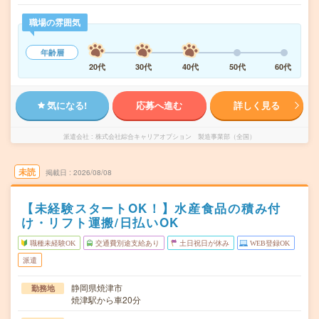
職場の雰囲気
年齢層
20代
30代
40代
50代
60代
気になる!
応募へ進む
詳しく見る
派遣会社
株式会社綜合キャリアオプション 製造事業部（全国）
未読
掲載日
2026/08/08
【未経験スタートOK！】水産食品の積み付
け・リフト運搬/日払いOK
職種未経験OK
交通費別途支給あり
土日祝日が休み
WEB登録OK
派遣
静岡県焼津市
勤務地
焼津駅から車20分