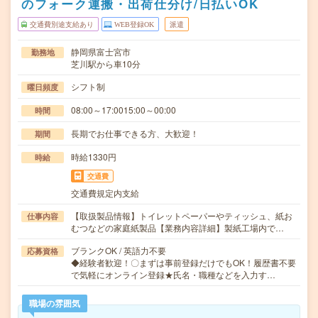
のフォーク運搬・出荷仕分け/日払いOK
交通費別途支給あり
WEB登録OK
派遣
静岡県富士宮市
勤務地
芝川駅から車10分
シフト制
曜日頻度
08:00～17:0015:00～00:00
時間
長期でお仕事できる方、大歓迎！
期間
時給1330円
時給
交通費
交通費規定内支給
【取扱製品情報】トイレットペーパーやティッシュ、紙お
仕事内容
むつなどの家庭紙製品【業務内容詳細】製紙工場内で…
ブランクOK / 英語力不要
応募資格
◆経験者歓迎！〇まずは事前登録だけでもOK！履歴書不要
で気軽にオンライン登録★氏名・職種などを入力す…
職場の雰囲気