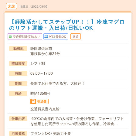
未読
掲載日
2026/08/05
【経験活かしてステップUP！！】冷凍マグロ
のリフト運搬・入出荷/日払いOK
交通費別途支給あり
WEB登録OK
派遣
静岡県焼津市
勤務地
藤枝駅から車24分
シフト制
曜日頻度
08:00～17:00
時間
長期でお仕事できる方、大歓迎！
期間
時給1350円
時給
交通費
交通費規定内支給
-60℃の倉庫内での入出荷・仕分け作業、フォークリフト
仕事内容
を使用した高所ラックへの積み降ろし作業、冷凍食…
ブランクOK / 英語力不要
応募資格