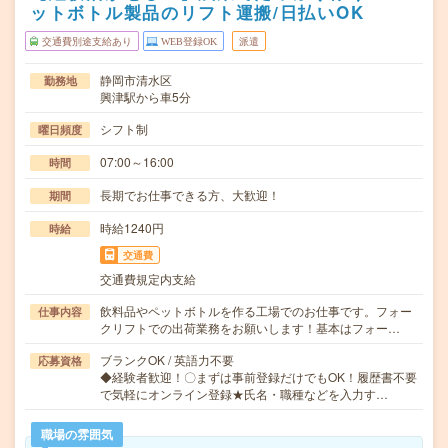
ットボトル製品のリフト運搬/日払いOK
交通費別途支給あり
WEB登録OK
派遣
静岡市清水区
勤務地
興津駅から車5分
シフト制
曜日頻度
07:00～16:00
時間
長期でお仕事できる方、大歓迎！
期間
時給1240円
時給
交通費
交通費規定内支給
飲料品やペットボトルを作る工場でのお仕事です。フォー
仕事内容
クリフトでの出荷業務をお願いします！基本はフォー…
ブランクOK / 英語力不要
応募資格
◆経験者歓迎！〇まずは事前登録だけでもOK！履歴書不要
で気軽にオンライン登録★氏名・職種などを入力す…
職場の雰囲気