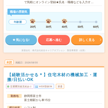
で気軽にオンライン登録★氏名・職種などを入力す…
職場の雰囲気
年齢層
20代
30代
40代
50代
60代
気になる!
応募へ進む
詳しく見る
派遣会社
株式会社綜合キャリアオプション 製造事業部（全国）
未読
掲載日
2026/08/05
【経験活かせる＊】住宅木材の機械加工・運
搬/日払いOK
交通費別途支給あり
WEB登録OK
派遣
静岡県富士市
勤務地
富士根駅から車15分
シフト制
曜日頻度