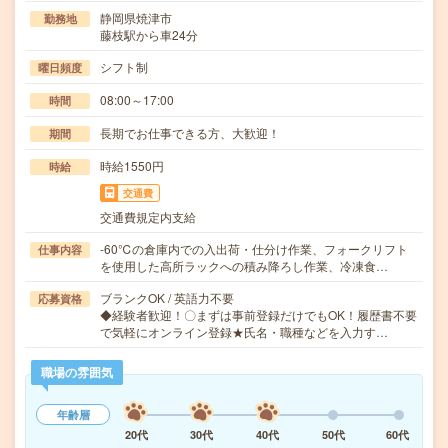
静岡県焼津市
勤務地
藤枝駅から車24分
シフト制
曜日頻度
08:00～17:00
時間
長期でお仕事できる方、大歓迎！
期間
時給1550円
時給
交通費
交通費規定内支給
-60℃の倉庫内での入出荷・仕分け作業、フォークリフト
仕事内容
を使用した高所ラックへの積み降ろし作業、冷凍食…
ブランクOK / 英語力不要
応募資格
◆経験者歓迎！〇まずは事前登録だけでもOK！履歴書不要
で気軽にオンライン登録★氏名・職種などを入力す…
職場の雰囲気
年齢層
20代
30代
40代
50代
60代