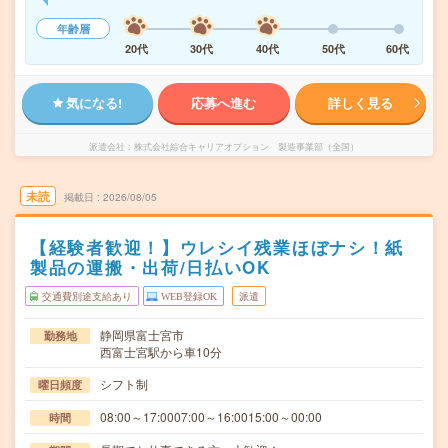
年齢層
20代
30代
40代
50代
60代
気になる!
応募へ進む
詳しく見る
派遣会社
株式会社綜合キャリアオプション 製造事業部（全国）
未読
掲載日
2026/08/05
【経験者歓迎！】ウレシイ残業ほぼナシ！紙
製品の運搬・出荷/日払いOK
交通費別途支給あり
WEB登録OK
派遣
静岡県富士宮市
勤務地
西富士宮駅から車10分
シフト制
曜日頻度
08:00～17:0007:00～16:0015:00～00:00
時間