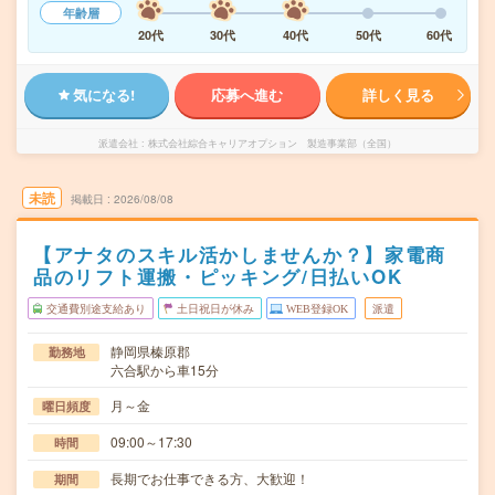
年齢層
20代
30代
40代
50代
60代
気になる!
応募へ進む
詳しく見る
派遣会社
株式会社綜合キャリアオプション 製造事業部（全国）
未読
掲載日
2026/08/08
【アナタのスキル活かしませんか？】家電商
品のリフト運搬・ピッキング/日払いOK
交通費別途支給あり
土日祝日が休み
WEB登録OK
派遣
静岡県榛原郡
勤務地
六合駅から車15分
月～金
曜日頻度
09:00～17:30
時間
長期でお仕事できる方、大歓迎！
期間