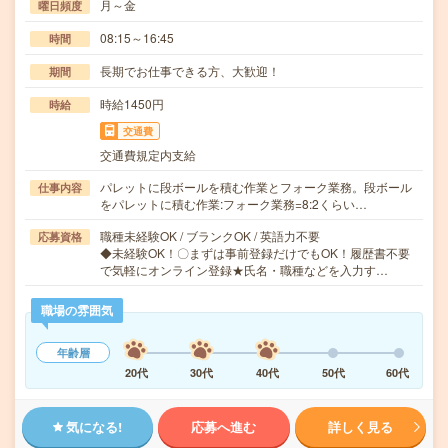
月～金
曜日頻度
08:15～16:45
時間
長期でお仕事できる方、大歓迎！
期間
時給1450円
時給
交通費
交通費規定内支給
パレットに段ボールを積む作業とフォーク業務。段ボール
仕事内容
をパレットに積む作業:フォーク業務=8:2くらい…
職種未経験OK / ブランクOK / 英語力不要
応募資格
◆未経験OK！〇まずは事前登録だけでもOK！履歴書不要
で気軽にオンライン登録★氏名・職種などを入力す…
職場の雰囲気
年齢層
20代
30代
40代
50代
60代
気になる!
応募へ進む
詳しく見る