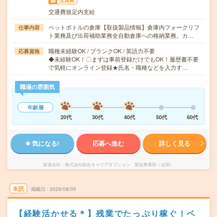
交通費
交通費規定内支給
ペットボトルの倉庫【取扱製品情報】倉庫内フォークリフ
仕事内容
ト業務及び出荷補助業務全自動倉庫への格納業務。カ…
職種未経験OK / ブランクOK / 英語力不要
応募資格
◆未経験OK！〇まずは事前登録だけでもOK！履歴書不要
で気軽にオンライン登録★氏名・職種などを入力す…
職場の雰囲気
年齢層
20代
30代
40代
50代
60代
気になる!
応募へ進む
詳しく見る
派遣会社
株式会社綜合キャリアオプション 製造事業部（全国）
未読
掲載日
2026/08/05
【経験活かせる＊】残業でたっぷり稼ぐ！ペ