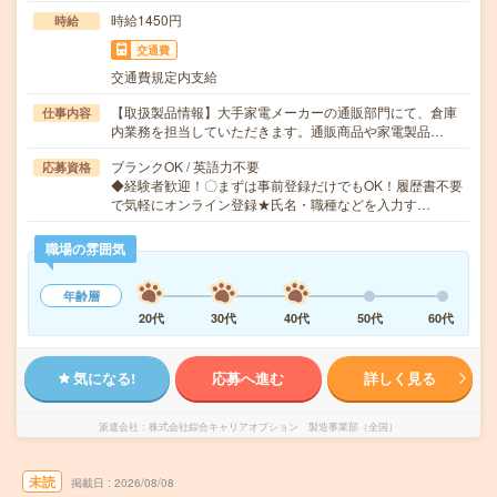
時給1450円
時給
交通費
交通費規定内支給
【取扱製品情報】大手家電メーカーの通販部門にて、倉庫
仕事内容
内業務を担当していただきます。通販商品や家電製品…
ブランクOK / 英語力不要
応募資格
◆経験者歓迎！〇まずは事前登録だけでもOK！履歴書不要
で気軽にオンライン登録★氏名・職種などを入力す…
職場の雰囲気
年齢層
20代
30代
40代
50代
60代
気になる!
応募へ進む
詳しく見る
派遣会社
株式会社綜合キャリアオプション 製造事業部（全国）
未読
掲載日
2026/08/08