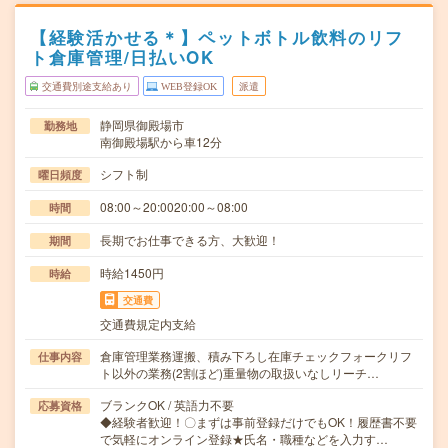
【経験活かせる＊】ペットボトル飲料のリフ
ト倉庫管理/日払いOK
交通費別途支給あり
WEB登録OK
派遣
静岡県御殿場市
勤務地
南御殿場駅から車12分
シフト制
曜日頻度
08:00～20:0020:00～08:00
時間
長期でお仕事できる方、大歓迎！
期間
時給1450円
時給
交通費
交通費規定内支給
倉庫管理業務運搬、積み下ろし在庫チェックフォークリフ
仕事内容
ト以外の業務(2割ほど)重量物の取扱いなしリーチ…
ブランクOK / 英語力不要
応募資格
◆経験者歓迎！〇まずは事前登録だけでもOK！履歴書不要
で気軽にオンライン登録★氏名・職種などを入力す…