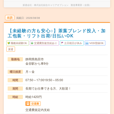
派遣会社
株式会社綜合キャリアオプション 製造事業部（全国）
未読
掲載日
2026/08/08
【未経験の方も安心○】茶葉ブレンド投入・加
工包装・リフト出荷/日払いOK
職種未経験OK
交通費別途支給あり
土日祝日が休み
WEB登録OK
派遣
静岡県島田市
勤務地
金谷駅から車9分
月～金
曜日頻度
07:50～17:0019:50～05:00
時間
長期でお仕事できる方、大歓迎！
期間
時給1420円
時給
交通費
交通費規定内支給