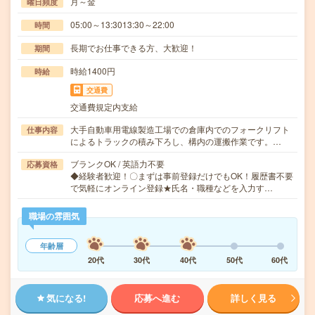
月～金
曜日頻度
05:00～13:3013:30～22:00
時間
長期でお仕事できる方、大歓迎！
期間
時給1400円
時給
交通費
交通費規定内支給
大手自動車用電線製造工場での倉庫内でのフォークリフト
仕事内容
によるトラックの積み下ろし、構内の運搬作業です。…
ブランクOK / 英語力不要
応募資格
◆経験者歓迎！〇まずは事前登録だけでもOK！履歴書不要
で気軽にオンライン登録★氏名・職種などを入力す…
職場の雰囲気
年齢層
20代
30代
40代
50代
60代
気になる!
応募へ進む
詳しく見る