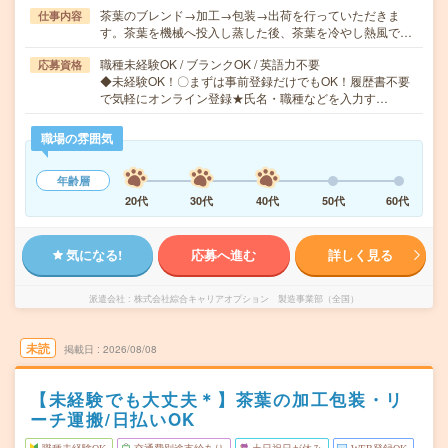
茶葉のブレンド→加工→包装→出荷を行っていただきま
仕事内容
す。茶葉を機械へ投入し蒸した後、茶葉を冷やし熱風で…
職種未経験OK / ブランクOK / 英語力不要
応募資格
◆未経験OK！〇まずは事前登録だけでもOK！履歴書不要
で気軽にオンライン登録★氏名・職種などを入力す…
職場の雰囲気
年齢層
20代
30代
40代
50代
60代
気になる!
応募へ進む
詳しく見る
派遣会社
株式会社綜合キャリアオプション 製造事業部（全国）
未読
掲載日
2026/08/08
【未経験でも大丈夫＊】茶葉の加工包装・リ
ーチ運搬/日払いOK