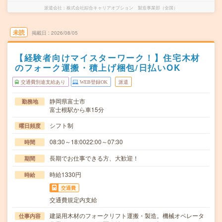
派遣会社
株式会社綜合キャリアオプション 製造事業部（全国）
未読
掲載日
2026/08/05
【経験者向けマイスターワーク！】住宅木材
のフォーク運搬・積上げ梱包/日払いOK
交通費別途支給あり
WEB登録OK
派遣
静岡県富士市
勤務地
富士根駅から車15分
シフト制
曜日頻度
08:30～18:0022:00～07:30
時間
長期でお仕事できる方、大歓迎！
期間
時給1330円
時給
交通費
交通費規定内支給
建築用木材のフォークリフト運搬・製造。機械オペレータ
仕事内容