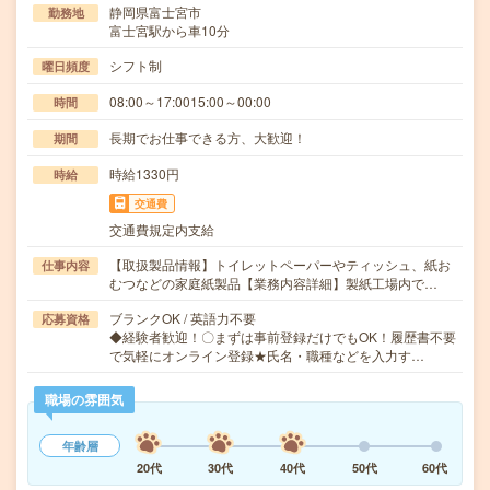
静岡県富士宮市
勤務地
富士宮駅から車10分
シフト制
曜日頻度
08:00～17:0015:00～00:00
時間
長期でお仕事できる方、大歓迎！
期間
時給1330円
時給
交通費
交通費規定内支給
【取扱製品情報】トイレットペーパーやティッシュ、紙お
仕事内容
むつなどの家庭紙製品【業務内容詳細】製紙工場内で…
ブランクOK / 英語力不要
応募資格
◆経験者歓迎！〇まずは事前登録だけでもOK！履歴書不要
で気軽にオンライン登録★氏名・職種などを入力す…
職場の雰囲気
年齢層
20代
30代
40代
50代
60代