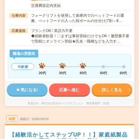
交通費規定内支給
フォークリフトを使用して倉庫内でのペットフードの運
仕事内容
搬、ペットフードの入った段ボールの仕分け(7割～8…
ブランクOK / 英語力不要
応募資格
◆経験者歓迎！〇まずは事前登録だけでもOK！履歴書不要
で気軽にオンライン登録★氏名・職種などを入力す…
職場の雰囲気
年齢層
20代
30代
40代
50代
60代
気になる!
応募へ進む
詳しく見る
派遣会社
株式会社綜合キャリアオプション 製造事業部（全国）
未読
掲載日
2026/08/05
【経験活かしてステップUP！！】家庭紙製品