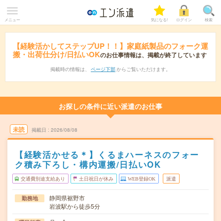
メニュー
気になる!
ログイン
検索
【経験活かしてステップUP！！】家庭紙製品のフォーク運
搬・出荷仕分け/日払いOK
のお仕事情報は、掲載が終了しています
掲載時の情報は、
ページ下部
からご覧いただけます。
お探しの条件に近い派遣のお仕事
未読
掲載日
2026/08/08
【経験活かせる＊】くるまハーネスのフォー
ク積み下ろし・構内運搬/日払いOK
交通費別途支給あり
土日祝日が休み
WEB登録OK
派遣
静岡県裾野市
勤務地
岩波駅から徒歩5分