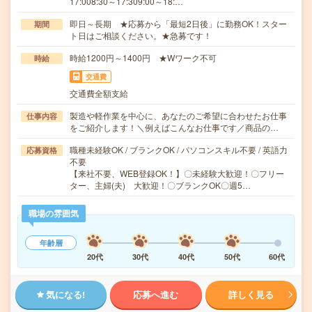
17:008:30～17:309:00～18:…
即日～長期 ★応募から「最短2日後」に勤務OK！スター
期間
ト日はご相談ください。★急募です！
時給1200円～1400円 ★Wワーク不可
時給
交通費
交通費全額支給
製造や軽作業を中心に、あなたのご希望に合わせたお仕事
仕事内容
をご紹介します！＼例えばこんなお仕事です／商品の…
職種未経験OK / ブランクOK / パソコンスキル不要 / 英語力
応募資格
不要
【来社不要、WEB登録OK！】〇未経験大歓迎！〇フリー
ター、主婦(夫) 大歓迎！〇ブランクOK〇週5…
職場の雰囲気
年齢層
20代
30代
40代
50代
60代
気になる!
応募へ進む
詳しく見る