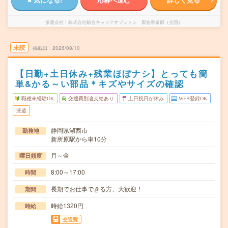
派遣会社
株式会社綜合キャリアオプション 製造事業部（全国）
未読
掲載日
2026/08/10
【日勤+土日休み+残業ほぼナシ】とっても簡
単&かる～い部品＊キズやサイズの確認
職種未経験OK
交通費別途支給あり
土日祝日が休み
WEB登録OK
派遣
静岡県湖西市
勤務地
新所原駅から車10分
月～金
曜日頻度
8:00～17:00
時間
長期でお仕事できる方、大歓迎！
期間
時給1320円
時給
交通費