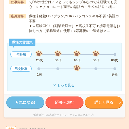
＼DMの仕分け／＜とってもシンプルなので未経験でも安
仕事内容
心！＞▼チョコレート商品の箱詰め・ラベル貼り・梱…
職種未経験OK / ブランクOK / パソコンスキル不要 / 英語力
応募資格
不要
▼未経験OK！（副業歓迎☆）▼高校生不可▼携帯電話をお
持ちの方（業務連絡に使用）※応募後のご連絡はメ…
職場の雰囲気
年齢層
20代
30代
40代
50代
60代
男女比率
女性
男性
もっと見る
気になる!
応募へ進む
詳しく見る
派遣会社
株式会社バイトレ（キャムコムグループ）