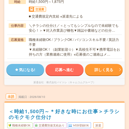
時給1,500円～1,875円
時給
交通費
■ 交通費規定内支給 ※派遣先による
＼チラシの仕分け／＜とってもシンプルなので未経験でも
仕事内容
安心！＞▼封入作業及び梱包▼雑誌や書籍などの仕分…
職種未経験OK / ブランクOK / パソコンスキル不要 / 英語力
応募資格
不要
▼未経験OK！（副業歓迎☆）▼高校生不可▼携帯電話をお
持ちの方（業務連絡に使用）※応募後のご連絡はメ…
気になる!
応募へ進む
詳しく見る
派遣会社
株式会社バイトレ（キャムコムグループ）
未読
掲載日
2026/08/10
＜時給1,500円～＊好きな時にお仕事＞チラシ
のモクモク仕分け
職種未経験OK
交通費別途支給あり
WEB登録OK
派遣