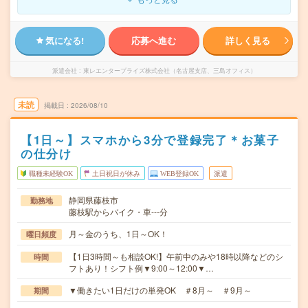
気になる!
応募へ進む
詳しく見る
派遣会社
東レエンタープライズ株式会社（名古屋支店、三島オフィス）
未読
掲載日
2026/08/10
【1日～】スマホから3分で登録完了＊お菓子
の仕分け
職種未経験OK
土日祝日が休み
WEB登録OK
派遣
静岡県藤枝市
勤務地
藤枝駅からバイク・車---分
月～金のうち、1日～OK！
曜日頻度
【1日3時間～も相談OK!】午前中のみや18時以降などのシ
時間
フトあり！シフト例▼9:00～12:00▼…
▼働きたい1日だけの単発OK ＃8月～ ＃9月～
期間