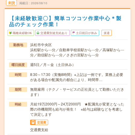
未読
掲載日
2026/08/10
【未経験歓迎〇】簡単コツコツ作業中心＊製
品のチェック作業！
職種未経験OK
交通費別途支給あり
土日祝日が休み
派遣
浜松市中央区
勤務地
浜松駅から---分／自動車学校前駅から---分／高塚駅から---
分／助信駅から---分／さぎの宮駅から---分
週5日／月～金（土日休み）
曜日頻度
8:30～17:30（実働8時間）※上記は一例です。業務上必要
時間
がある場合や配属先の都合により、時間帯…
無期雇用（テクノ・サービスの正社員として勤務いただき
期間
ます）
月給19万2000円～24万2000円 ★配属先が変更となった
時給
際の待機期間も給与が発生！ ※給与は経験などを考慮し
て決定します
交通費
交通費支給