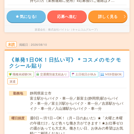
持ちの方（業務連絡に使用）※応募後のご連絡はメ…
気になる!
応募へ進む
詳しく見る
派遣会社
株式会社バイトレ（キャムコムグループ）
未読
掲載日
2026/08/10
《単発1日OK！日払い可》＊コスメのモクモ
クシール貼り
職種未経験OK
交通費別途支給あり
土日祝日が休み
WEB登録OK
派遣
静岡県富士市
勤務地
富士駅からバイク・車---分／新富士(静岡県)駅からバイ
ク・車---分／富士川駅からバイク・車---分／吉原駅からバ
イク・車---分／入山瀬駅からバイク・車---分
週0日～/月1日～OK！（月～日のあいだ）★「火曜と木曜
曜日頻度
の午後だけ」など色々な働き方ができます！★お仕事ゼロ
の週があっても大丈夫。働きたい日、お休みの希望はお気
軽にご相談ください！