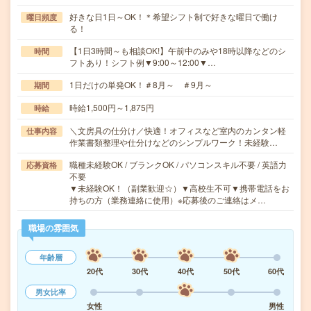
好きな日1日～OK！＊希望シフト制で好きな曜日で働け
曜日頻度
る！
【1日3時間～も相談OK!】午前中のみや18時以降などのシ
時間
フトあり！シフト例▼9:00～12:00▼…
1日だけの単発OK！＃8月～ ＃9月～
期間
時給1,500円～1,875円
時給
＼文房具の仕分け／快適！オフィスなど室内のカンタン軽
仕事内容
作業書類整理や仕分けなどのシンプルワーク！未経験…
職種未経験OK / ブランクOK / パソコンスキル不要 / 英語力
応募資格
不要
▼未経験OK！（副業歓迎☆）▼高校生不可▼携帯電話をお
持ちの方（業務連絡に使用）※応募後のご連絡はメ…
職場の雰囲気
年齢層
20代
30代
40代
50代
60代
男女比率
女性
男性