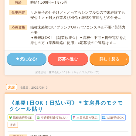
時給1,500円～1,875円
時給
＼お菓子の仕分け／＜とってもシンプルなので未経験でも
仕事内容
安心！＞▼封入作業及び梱包▼雑誌や書籍などの仕分…
職種未経験OK / ブランクOK / パソコンスキル不要 / 英語力
応募資格
不要
▼未経験OK！（副業歓迎☆）▼高校生不可▼携帯電話をお
持ちの方（業務連絡に使用）※応募後のご連絡はメ…
気になる!
応募へ進む
詳しく見る
派遣会社
株式会社バイトレ（キャムコムグループ）
未読
掲載日
2026/08/10
《単発1日OK！日払い可》＊文房具のモクモ
クシール貼り
職種未経験OK
交通費別途支給あり
土日祝日が休み
WEB登録OK
派遣