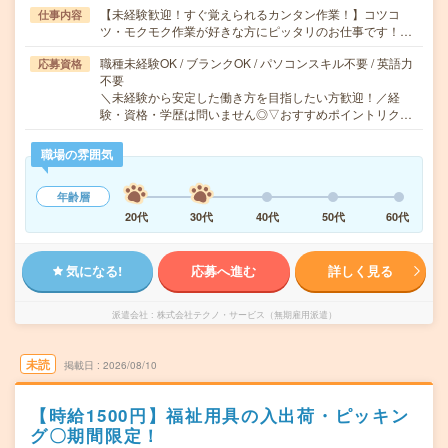
【未経験歓迎！すぐ覚えられるカンタン作業！】コツコ
仕事内容
ツ・モクモク作業が好きな方にピッタリのお仕事です！…
職種未経験OK / ブランクOK / パソコンスキル不要 / 英語力
応募資格
不要
＼未経験から安定した働き方を目指したい方歓迎！／経
験・資格・学歴は問いません◎▽おすすめポイントリク…
職場の雰囲気
年齢層
20代
30代
40代
50代
60代
気になる!
応募へ進む
詳しく見る
派遣会社
株式会社テクノ・サービス（無期雇用派遣）
未読
掲載日
2026/08/10
【時給1500円】福祉用具の入出荷・ピッキン
グ〇期間限定！