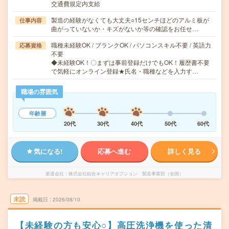
交通費規定内支給
製造の経験がなくても大丈夫○15センチほどのアルミ板が
仕事内容
曲がっていないか・キズがないか等の確認をお任せ…
職種未経験OK / ブランクOK / パソコンスキル不要 / 英語力
応募資格
不要
◆未経験OK！〇まずは事前登録だけでもOK！履歴書不要
で気軽にオンライン登録★氏名・職種などを入力す…
職場の雰囲気
年齢層
20代
30代
40代
50代
60代
気になる!
応募へ進む
詳しく見る
派遣会社
株式会社綜合キャリアオプション 製造事業部（全国）
未読
掲載日
2026/08/10
【未経験の方も安心○】高圧洗浄機を使った清