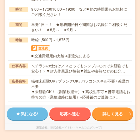
9:00～17:0010:00～19:00 など■ 他の時間帯もお気軽に
時間
ご相談ください！
単発1日～！ ★勤務開始日や期間はお気軽にご相談くだ
期間
さい！ ＃8月～ ＃9月～
時給1,500円～1,875円
時給
交通費
■ 交通費規定内支給 ※派遣先による
＼チラシの仕分け／＜とってもシンプルなので未経験でも
仕事内容
安心！＞▼封入作業及び梱包▼雑誌や書籍などの仕分…
職種未経験OK / ブランクOK / パソコンスキル不要 / 英語力
応募資格
不要
▼未経験OK！（副業歓迎☆）▼高校生不可▼携帯電話をお
持ちの方（業務連絡に使用）※応募後のご連絡はメ…
気になる!
応募へ進む
詳しく見る
派遣会社
株式会社バイトレ（キャムコムグループ）