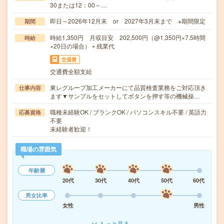
30または12：00～…
即日～2026年12月末 or 2027年3月末まで ※期間限定
期間
時給1,350円 月収目安 202,500円（@1,350円×7.5時間
時給
×20日の場合）＋残業代
交通費
交通費全額支給
東レグループ加工メーカーにて品質検査業務をご対応頂き
仕事内容
ます▼サンプルをセットしてボタンを押す等の機械操…
職種未経験OK / ブランクOK / パソコンスキル不要 / 英語力
応募資格
不要
未経験者歓迎！
職場の雰囲気
年齢層
20代
30代
40代
50代
60代
男女比率
女性
男性
もっと見る