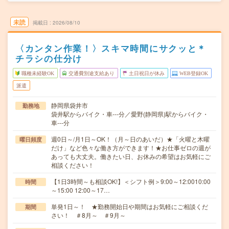
未読
掲載日
2026/08/10
〈カンタン作業！〉スキマ時間にサクッと＊
チラシの仕分け
職種未経験OK
交通費別途支給あり
土日祝日が休み
WEB登録OK
派遣
静岡県袋井市
勤務地
袋井駅からバイク・車---分／愛野(静岡県)駅からバイク・
車---分
週0日～/月1日～OK！（月～日のあいだ）★「火曜と木曜
曜日頻度
だけ」など色々な働き方ができます！★お仕事ゼロの週が
あっても大丈夫。働きたい日、お休みの希望はお気軽にご
相談ください！
【1日3時間～も相談OK!】＜シフト例＞9:00～12:0010:00
時間
～15:00 12:00～17…
単発1日～！ ★勤務開始日や期間はお気軽にご相談くだ
期間
さい！ ＃8月～ ＃9月～