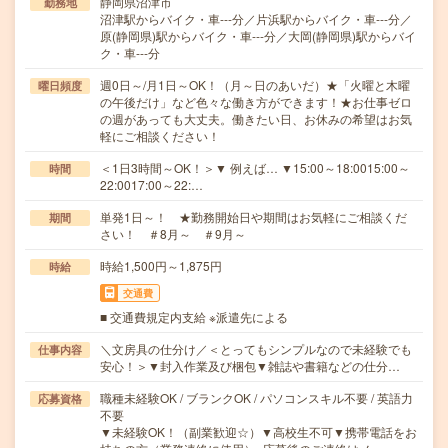
静岡県沼津市
勤務地
沼津駅からバイク・車---分／片浜駅からバイク・車---分／
原(静岡県)駅からバイク・車---分／大岡(静岡県)駅からバイ
ク・車---分
週0日～/月1日～OK！（月～日のあいだ）★「火曜と木曜
曜日頻度
の午後だけ」など色々な働き方ができます！★お仕事ゼロ
の週があっても大丈夫。働きたい日、お休みの希望はお気
軽にご相談ください！
＜1日3時間～OK！＞▼ 例えば… ▼15:00～18:0015:00～
時間
22:0017:00～22:…
単発1日～！ ★勤務開始日や期間はお気軽にご相談くだ
期間
さい！ ＃8月～ ＃9月～
時給1,500円～1,875円
時給
交通費
■ 交通費規定内支給 ※派遣先による
＼文房具の仕分け／＜とってもシンプルなので未経験でも
仕事内容
安心！＞▼封入作業及び梱包▼雑誌や書籍などの仕分…
職種未経験OK / ブランクOK / パソコンスキル不要 / 英語力
応募資格
不要
▼未経験OK！（副業歓迎☆）▼高校生不可▼携帯電話をお