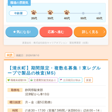
職場の雰囲気
年齢層
20代
30代
40代
50代
60代
気になる!
応募へ進む
詳しく見る
派遣会社
株式会社綜合キャリアオプション 製造事業部（全国）
未読
掲載日
2026/08/10
【清水町】期間限定・複数名募集！東レグル
ープで製品の検査(MS)
職種未経験OK
交通費別途支給あり
土日祝日が休み
派遣
静岡県駿東郡
勤務地
沼津駅から車13分
月～金（週5日勤務）
曜日頻度
(1)8:30～17:00（実働7.5時間／休憩60分）(2)6:00～14：
時間