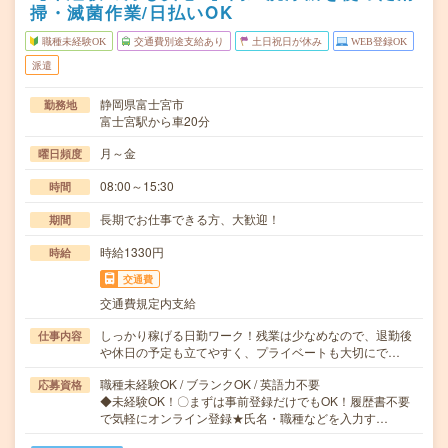
掃・滅菌作業/日払いOK
職種未経験OK
交通費別途支給あり
土日祝日が休み
WEB登録OK
派遣
静岡県富士宮市
勤務地
富士宮駅から車20分
月～金
曜日頻度
08:00～15:30
時間
長期でお仕事できる方、大歓迎！
期間
時給1330円
時給
交通費
交通費規定内支給
しっかり稼げる日勤ワーク！残業は少なめなので、退勤後
仕事内容
や休日の予定も立てやすく、プライベートも大切にで…
職種未経験OK / ブランクOK / 英語力不要
応募資格
◆未経験OK！〇まずは事前登録だけでもOK！履歴書不要
で気軽にオンライン登録★氏名・職種などを入力す…