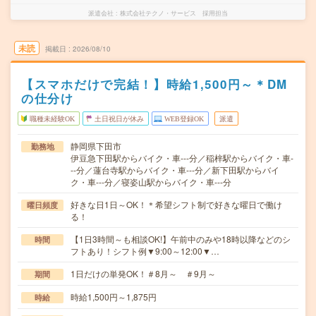
派遣会社
株式会社テクノ・サービス 採用担当
未読
掲載日
2026/08/10
【スマホだけで完結！】時給1,500円～＊DM
の仕分け
職種未経験OK
土日祝日が休み
WEB登録OK
派遣
静岡県下田市
勤務地
伊豆急下田駅からバイク・車---分／稲梓駅からバイク・車-
--分／蓮台寺駅からバイク・車---分／新下田駅からバイ
ク・車---分／寝姿山駅からバイク・車---分
好きな日1日～OK！＊希望シフト制で好きな曜日で働け
曜日頻度
る！
【1日3時間～も相談OK!】午前中のみや18時以降などのシ
時間
フトあり！シフト例▼9:00～12:00▼…
1日だけの単発OK！＃8月～ ＃9月～
期間
時給1,500円～1,875円
時給