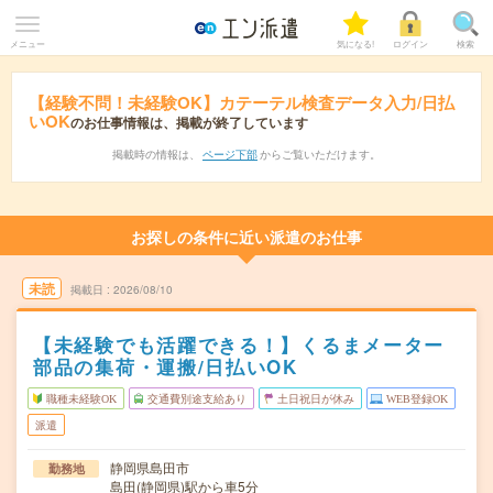
メニュー
気になる!
ログイン
検索
【経験不問！未経験OK】カテーテル検査データ入力/日払
いOK
のお仕事情報は、掲載が終了しています
掲載時の情報は、
ページ下部
からご覧いただけます。
お探しの条件に近い派遣のお仕事
未読
掲載日
2026/08/10
【未経験でも活躍できる！】くるまメーター
部品の集荷・運搬/日払いOK
職種未経験OK
交通費別途支給あり
土日祝日が休み
WEB登録OK
派遣
静岡県島田市
勤務地
島田(静岡県)駅から車5分