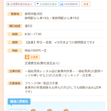
交通費別途支給あり
土日祝日が休み
WEB登録OK
派遣
静岡市駿河区
勤務地
静岡駅から車13分／東静岡駅から車15分
週5日
曜日頻度
8:30～17:30
時間
【急募】即日～長期 ※12月末までの期間限定です♪
期間
時給1500円＋交
時給
交通費
交通費支給(弊社規定あり)
～福祉用具レンタル品の倉庫内作業～・福祉用具(介護用ベ
仕事内容
ッドや車いすなど)の入出荷／ピッキング・注文商…
ブランクOK / 英語力不要
応募資格
倉庫内の作業経験をお持ちの方(少しでも経験があればOK
です)
職場の雰囲気