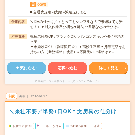
交通費
■ 交通費規定内支給 ※派遣先による
＼DMの仕分け／＜とってもシンプルなので未経験でも安
仕事内容
心！＞▼封入作業及び梱包▼雑誌や書籍などの仕分け…
職種未経験OK / ブランクOK / パソコンスキル不要 / 英語力
応募資格
不要
▼未経験OK！（副業歓迎☆）▼高校生不可▼携帯電話をお
持ちの方（業務連絡に使用）※応募後のご連絡はメ…
気になる!
応募へ進む
詳しく見る
派遣会社
株式会社バイトレ（キャムコムグループ）
未読
掲載日
2026/08/10
＼来社不要／単発1日OK＊文房具の仕分け
職種未経験OK
土日祝日が休み
WEB登録OK
派遣