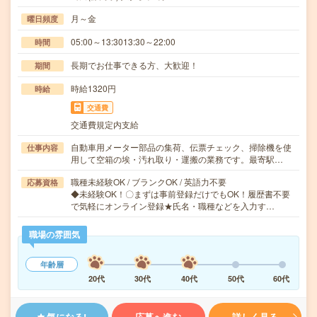
月～金
曜日頻度
05:00～13:3013:30～22:00
時間
長期でお仕事できる方、大歓迎！
期間
時給1320円
時給
交通費
交通費規定内支給
自動車用メーター部品の集荷、伝票チェック、掃除機を使
仕事内容
用して空箱の埃・汚れ取り・運搬の業務です。最寄駅…
職種未経験OK / ブランクOK / 英語力不要
応募資格
◆未経験OK！〇まずは事前登録だけでもOK！履歴書不要
で気軽にオンライン登録★氏名・職種などを入力す…
職場の雰囲気
年齢層
20代
30代
40代
50代
60代
気になる!
応募へ進む
詳しく見る