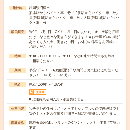
静岡県沼津市
勤務地
沼津駅からバイク・車---分／片浜駅からバイク・車---分／
原(静岡県)駅からバイク・車---分／大岡(静岡県)駅からバイ
ク・車---分
週0日～/月1日～OK！（月～日のあいだ）★「土曜と日曜
曜日頻度
だけ」など色々な働き方ができます！★お仕事ゼロの週が
あっても大丈夫。働きたい日、お休みの希望はお気軽にご
相談ください！
9:00～17:0010:00～19:00 など■ 他の時間帯もお気軽に
時間
ご相談ください！
単発1日～！ ★勤務開始日や期間はお気軽にご相談くだ
期間
さい！ ＃8月～ ＃9月～
時給1,500円～1,875円
時給
交通費
■ 交通費規定内支給 ※派遣先による
＼チラシの仕分け／＜とってもシンプルなので未経験でも
仕事内容
安心！＞▼封入作業及び梱包▼雑誌や書籍などの仕分…
職種未経験OK / ブランクOK / パソコンスキル不要 / 英語力
応募資格
不要