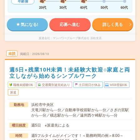
年齢層
20代
30代
40代
50代
60代
気になる!
応募へ進む
詳しく見る
派遣会社
マンパワーグループ株式会社 浜松支店
未読
掲載日
2026/08/10
週5日×残業10H未満！未経験大歓迎○家庭と両
立しながら始めるシンプルワーク
職種未経験OK
交通費別途支給あり
土日祝日が休み
WEB登録OK
派遣
浜松市中央区
勤務地
天竜川駅から---分／自動車学校前駅から---分／さぎの宮駅
から---分／積志駅から---分／遠州西ケ崎駅から---分
週5日 ※派遣先による
曜日頻度
週5フルタイムがメインです！＜勤務時間の例＞8:00～
時間