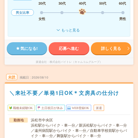
20代
30代
40代
50代
60代
男女比率
女性
男性
もっと見る
気になる!
応募へ進む
詳しく見る
派遣会社
株式会社バイトレ（キャムコムグループ）
未読
掲載日
2026/08/10
＼来社不要／単発1日OK＊文房具の仕分け
職種未経験OK
土日祝日が休み
WEB登録OK
派遣
浜松市中央区
勤務地
浜松駅からバイク・車---分／新浜松駅からバイク・車---分
／遠州病院駅からバイク・車---分／自動車学校前駅からバ
イク・車---分／舞阪駅からバイク・車---分