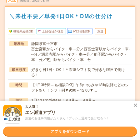
未読
掲載日
2026/08/10
＼来社不要／単発1日OK＊DMの仕分け
職種未経験OK
土日祝日が休み
WEB登録OK
派遣
静岡県富士宮市
勤務地
富士宮駅からバイク・車---分／西富士宮駅からバイク・車-
--分／源道寺駅からバイク・車---分／稲子駅からバイク・
車---分／芝川駅からバイク・車---分
好きな日1日～OK！＊希望シフト制で好きな曜日で働け
曜日頻度
る！
【1日3時間～も相談OK!】午前中のみや18時以降などのシ
時間
フトあり！シフト例▼9:00～12:00▼…
1日だけの単発OK！＃8月～ ＃9月～
期間
大人気！
時給1,500円～1,875円
時給
エン派遣アプリ
派遣のお仕事情報がたくさん！プッシュ通知で受け取ろう！
＼DMの仕分け／快適！オフィスなど室内のカンタン軽作
仕事内容
業書類整理や仕分けなどのシンプルワーク！未経験の…
アプリをダウンロード
職種未経験OK / ブランクOK / パソコンスキル不要 / 英語力
応募資格