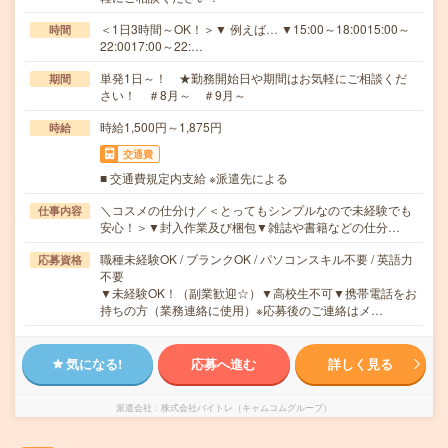
＜1日3時間～OK！＞▼ 例えば… ▼15:00～18:0015:00～
時間
22:0017:00～22:…
単発1日～！ ★勤務開始日や期間はお気軽にご相談くだ
期間
さい！ ＃8月～ ＃9月～
時給1,500円～1,875円
時給
交通費
■ 交通費規定内支給 ※派遣先による
＼コスメの仕分け／＜とってもシンプルなので未経験でも
仕事内容
安心！＞▼封入作業及び梱包▼雑誌や書籍などの仕分…
職種未経験OK / ブランクOK / パソコンスキル不要 / 英語力
応募資格
不要
▼未経験OK！（副業歓迎☆）▼高校生不可▼携帯電話をお
持ちの方（業務連絡に使用）※応募後のご連絡はメ…
気になる!
応募へ進む
詳しく見る
派遣会社
株式会社バイトレ（キャムコムグループ）