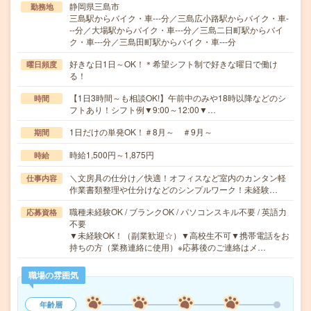
静岡県三島市
勤務地
三島駅からバイク・車---分／三島広小路駅からバイク・車-
--分／大場駅からバイク・車---分／三島二日町駅からバイ
ク・車---分／三島田町駅からバイク・車---分
好きな日1日～OK！＊希望シフト制で好きな曜日で働け
曜日頻度
る！
【1日3時間～も相談OK!】午前中のみや18時以降などのシ
時間
フトあり！シフト例▼9:00～12:00▼…
1日だけの単発OK！＃8月～ ＃9月～
期間
時給1,500円～1,875円
時給
＼文房具の仕分け／快適！オフィスなど室内のカンタン軽
仕事内容
作業書類整理や仕分けなどのシンプルワーク！未経験…
職種未経験OK / ブランクOK / パソコンスキル不要 / 英語力
応募資格
不要
▼未経験OK！（副業歓迎☆）▼高校生不可▼携帯電話をお
持ちの方（業務連絡に使用）※応募後のご連絡はメ…
職場の雰囲気
年齢層