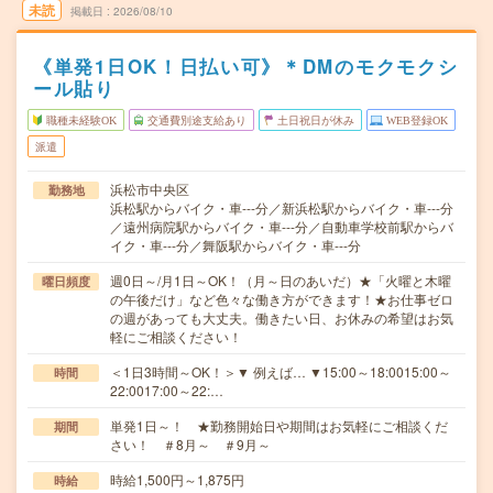
未読
掲載日
2026/08/10
《単発1日OK！日払い可》＊DMのモクモクシ
ール貼り
職種未経験OK
交通費別途支給あり
土日祝日が休み
WEB登録OK
派遣
浜松市中央区
勤務地
浜松駅からバイク・車---分／新浜松駅からバイク・車---分
／遠州病院駅からバイク・車---分／自動車学校前駅からバ
イク・車---分／舞阪駅からバイク・車---分
週0日～/月1日～OK！（月～日のあいだ）★「火曜と木曜
曜日頻度
の午後だけ」など色々な働き方ができます！★お仕事ゼロ
の週があっても大丈夫。働きたい日、お休みの希望はお気
軽にご相談ください！
＜1日3時間～OK！＞▼ 例えば… ▼15:00～18:0015:00～
時間
22:0017:00～22:…
単発1日～！ ★勤務開始日や期間はお気軽にご相談くだ
期間
さい！ ＃8月～ ＃9月～
時給1,500円～1,875円
時給