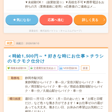
▼未経験OK！（副業歓迎☆）▼高校生不可▼携帯電話をお
持ちの方（業務連絡に使用）※応募後のご連絡はメ…
気になる!
応募へ進む
詳しく見る
派遣会社
株式会社バイトレ（キャムコムグループ）
未読
掲載日
2026/08/10
＜時給1,500円～＊好きな時にお仕事＞チラシ
のモクモク仕分け
職種未経験OK
交通費別途支給あり
WEB登録OK
派遣
静岡市駿河区
勤務地
東静岡駅からバイク・車---分／安倍川駅からバイク・車---
分／用宗駅からバイク・車---分／県総合運動場駅からバイ
ク・車---分／久能山駅からバイク・車---分
週0日～/月1日～OK！（月～日のあいだ）★「土曜と日曜
曜日頻度
だけ」など色々な働き方ができます！★お仕事ゼロの週が
あっても大丈夫。働きたい日、お休みの希望はお気軽にご
相談ください！