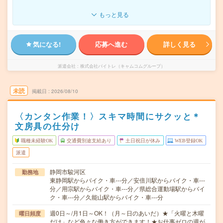
もっと見る
気になる!
応募へ進む
詳しく見る
派遣会社
株式会社バイトレ（キャムコムグループ）
未読
掲載日
2026/08/10
〈カンタン作業！〉スキマ時間にサクッと＊
文房具の仕分け
職種未経験OK
交通費別途支給あり
土日祝日が休み
WEB登録OK
派遣
静岡市駿河区
勤務地
東静岡駅からバイク・車---分／安倍川駅からバイク・車---
分／用宗駅からバイク・車---分／県総合運動場駅からバイ
ク・車---分／久能山駅からバイク・車---分
週0日～/月1日～OK！（月～日のあいだ）★「火曜と木曜
曜日頻度
だけ」など色々な働き方ができます！★お仕事ゼロの週が