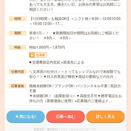
あっても大丈夫。働きたい日、お休みの希望はお気軽にご
相談ください！
【1日3時間～も相談OK!】＜シフト例＞9:00～12:0010:00
時間
～15:00 12:00～17…
単発1日～！ ★勤務開始日や期間はお気軽にご相談くだ
期間
さい！ ＃8月～ ＃9月～
時給1,500円～1,875円
時給
交通費
■ 交通費規定内支給 ※派遣先による
＼文房具の仕分け／＜とってもシンプルなので未経験でも
仕事内容
安心！＞▼封入作業及び梱包▼雑誌や書籍などの仕分…
職種未経験OK / ブランクOK / パソコンスキル不要 / 英語力
応募資格
不要
▼未経験OK！（副業歓迎☆）▼高校生不可▼携帯電話をお
持ちの方（業務連絡に使用）※応募後のご連絡はメ…
気になる!
応募へ進む
詳しく見る
派遣会社
株式会社バイトレ（キャムコムグループ）