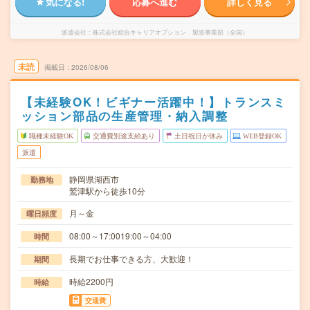
気になる!
応募へ進む
詳しく見る
派遣会社
株式会社綜合キャリアオプション 製造事業部（全国）
未読
掲載日
2026/08/06
【未経験OK！ビギナー活躍中！】トランスミ
ッション部品の生産管理・納入調整
職種未経験OK
交通費別途支給あり
土日祝日が休み
WEB登録OK
派遣
静岡県湖西市
勤務地
鷲津駅から徒歩10分
月～金
曜日頻度
08:00～17:0019:00～04:00
時間
長期でお仕事できる方、大歓迎！
期間
時給2200円
時給
交通費