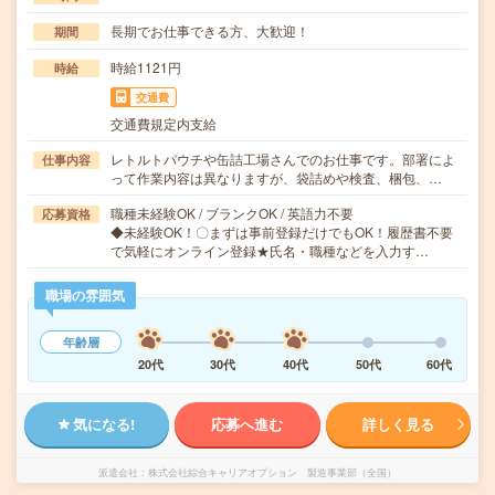
長期でお仕事できる方、大歓迎！
期間
時給1121円
時給
交通費
交通費規定内支給
レトルトパウチや缶詰工場さんでのお仕事です。部署によ
仕事内容
って作業内容は異なりますが、袋詰めや検査、梱包、…
職種未経験OK / ブランクOK / 英語力不要
応募資格
◆未経験OK！〇まずは事前登録だけでもOK！履歴書不要
で気軽にオンライン登録★氏名・職種などを入力す…
職場の雰囲気
年齢層
20代
30代
40代
50代
60代
気になる!
応募へ進む
詳しく見る
派遣会社
株式会社綜合キャリアオプション 製造事業部（全国）