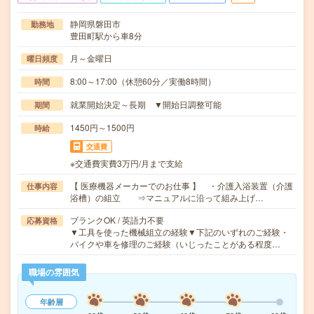
静岡県磐田市
勤務地
豊田町駅から車8分
月～金曜日
曜日頻度
8:00～17:00（休憩60分／実働8時間）
時間
就業開始決定～長期 ▼開始日調整可能
期間
1450円～1500円
時給
交通費
※交通費実費3万円/月まで支給
【 医療機器メーカーでのお仕事 】 ・介護入浴装置（介護
仕事内容
浴槽）の組立 ⇒マニュアルに沿って組み上げ…
ブランクOK / 英語力不要
応募資格
▼工具を使った機械組立の経験▼下記のいずれのご経験・
バイクや車を修理のご経験（いじったことがある程度…
職場の雰囲気
年齢層