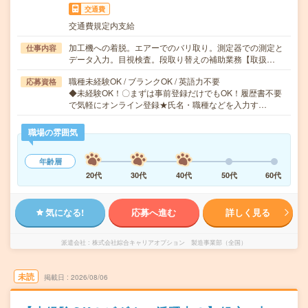
交通費
交通費規定内支給
加工機への着脱。エアーでのバリ取り。測定器での測定と
仕事内容
データ入力。目視検査。段取り替えの補助業務【取扱…
職種未経験OK / ブランクOK / 英語力不要
応募資格
◆未経験OK！〇まずは事前登録だけでもOK！履歴書不要
で気軽にオンライン登録★氏名・職種などを入力す…
職場の雰囲気
年齢層
20代
30代
40代
50代
60代
気になる!
応募へ進む
詳しく見る
派遣会社
株式会社綜合キャリアオプション 製造事業部（全国）
未読
掲載日
2026/08/06