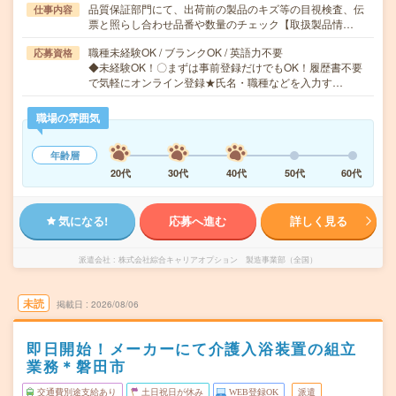
品質保証部門にて、出荷前の製品のキズ等の目視検査、伝
仕事内容
票と照らし合わせ品番や数量のチェック【取扱製品情…
職種未経験OK / ブランクOK / 英語力不要
応募資格
◆未経験OK！〇まずは事前登録だけでもOK！履歴書不要
で気軽にオンライン登録★氏名・職種などを入力す…
職場の雰囲気
年齢層
20代
30代
40代
50代
60代
気になる!
応募へ進む
詳しく見る
派遣会社
株式会社綜合キャリアオプション 製造事業部（全国）
未読
掲載日
2026/08/06
即日開始！メーカーにて介護入浴装置の組立
業務＊磐田市
交通費別途支給あり
土日祝日が休み
WEB登録OK
派遣