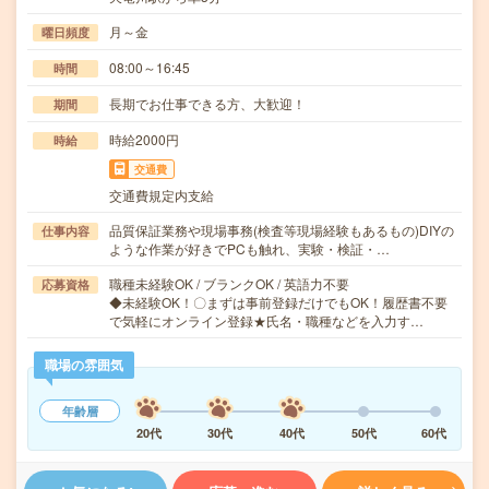
月～金
曜日頻度
08:00～16:45
時間
長期でお仕事できる方、大歓迎！
期間
時給2000円
時給
交通費
交通費規定内支給
品質保証業務や現場事務(検査等現場経験もあるもの)DIYの
仕事内容
ような作業が好きでPCも触れ、実験・検証・…
職種未経験OK / ブランクOK / 英語力不要
応募資格
◆未経験OK！〇まずは事前登録だけでもOK！履歴書不要
で気軽にオンライン登録★氏名・職種などを入力す…
職場の雰囲気
年齢層
20代
30代
40代
50代
60代