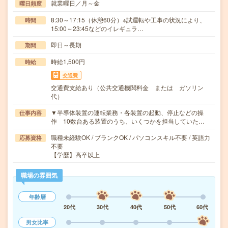
就業曜日／月～金
曜日頻度
8:30～17:15（休憩60分）※試運転や工事の状況により、
時間
15:00～23:45などのイレギュラ…
即日～長期
期間
時給1,500円
時給
交通費
交通費支給あり（公共交通機関料金 または ガソリン
代）
▼半導体装置の運転業務・各装置の起動、停止などの操
仕事内容
作 10数台ある装置のうち、いくつかを担当していた…
職種未経験OK / ブランクOK / パソコンスキル不要 / 英語力
応募資格
不要
【学歴】高卒以上
職場の雰囲気
年齢層
20代
30代
40代
50代
60代
男女比率