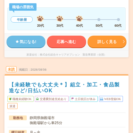
職場の雰囲気
年齢層
20代
30代
40代
50代
60代
気になる!
応募へ進む
詳しく見る
派遣会社
株式会社綜合キャリアオプション 製造事業部（全国）
未読
掲載日
2026/08/06
【未経験でも大丈夫＊】組立・加工・食品製
造など/日払いOK
職種未経験OK
交通費別途支給あり
土日祝日が休み
WEB登録OK
派遣
静岡県御殿場市
勤務地
御殿場駅から車25分
月～金
曜日頻度