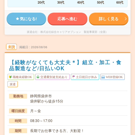
20代
30代
40代
50代
60代
気になる!
応募へ進む
詳しく見る
派遣会社
株式会社綜合キャリアオプション 製造事業部（全国）
未読
掲載日
2026/08/06
【経験がなくても大丈夫＊】組立・加工・食
品製造など/日払いOK
職種未経験OK
交通費別途支給あり
土日祝日が休み
WEB登録OK
派遣
静岡県袋井市
勤務地
袋井駅から徒歩15分
月～金
曜日頻度
08:30～17:00
時間
長期でお仕事できる方、大歓迎！
期間