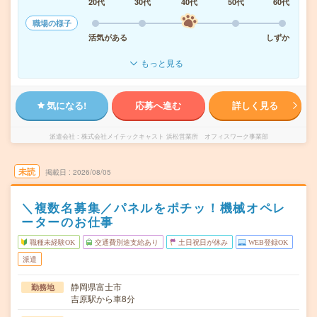
20代
30代
40代
50代
60代
職場の様子
活気がある
しずか
もっと見る
気になる!
応募へ進む
詳しく見る
派遣会社
株式会社メイテックキャスト 浜松営業所 オフィスワーク事業部
未読
掲載日
2026/08/05
＼複数名募集／パネルをポチッ！機械オペレ
ーターのお仕事
職種未経験OK
交通費別途支給あり
土日祝日が休み
WEB登録OK
派遣
静岡県富士市
勤務地
吉原駅から車8分