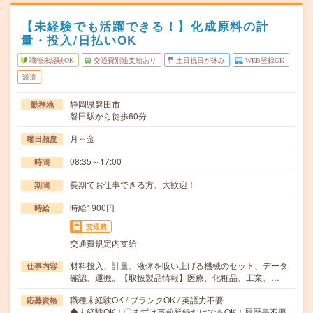
【未経験でも活躍できる！】化成原料の計
量・投入/日払いOK
職種未経験OK
交通費別途支給あり
土日祝日が休み
WEB登録OK
派遣
静岡県磐田市
勤務地
磐田駅から徒歩60分
月～金
曜日頻度
08:35～17:00
時間
長期でお仕事できる方、大歓迎！
期間
時給1900円
時給
交通費
交通費規定内支給
材料投入、計量、液体を吸い上げる機械のセット、データ
仕事内容
確認、運搬。【取扱製品情報】医療、化粧品、工業、…
職種未経験OK / ブランクOK / 英語力不要
応募資格
◆未経験OK！〇まずは事前登録だけでもOK！履歴書不要