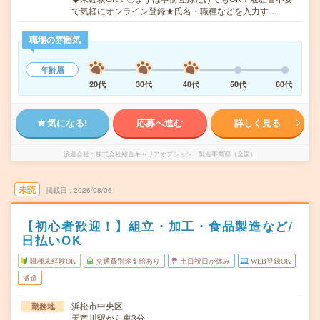
で気軽にオンライン登録★氏名・職種などを入力す…
職場の雰囲気
年齢層
20代
30代
40代
50代
60代
気になる!
応募へ進む
詳しく見る
派遣会社
株式会社綜合キャリアオプション 製造事業部（全国）
未読
掲載日
2026/08/06
【初心者歓迎！】組立・加工・食品製造など/
日払いOK
職種未経験OK
交通費別途支給あり
土日祝日が休み
WEB登録OK
派遣
浜松市中央区
勤務地
天竜川駅から車3分