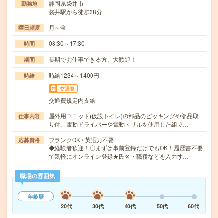
静岡県袋井市
勤務地
袋井駅から徒歩28分
月～金
曜日頻度
08:30～17:30
時間
長期でお仕事できる方、大歓迎！
期間
時給1234～1400円
時給
交通費
交通費規定内支給
屋外用ユニット(仮設トイレ)の部品のピッキングや部品取
仕事内容
り付。電動ドライバーや電動ドリルを使用した組立…
ブランクOK / 英語力不要
応募資格
◆経験者歓迎！〇まずは事前登録だけでもOK！履歴書不要
で気軽にオンライン登録★氏名・職種などを入力す…
職場の雰囲気
年齢層
20代
30代
40代
50代
60代