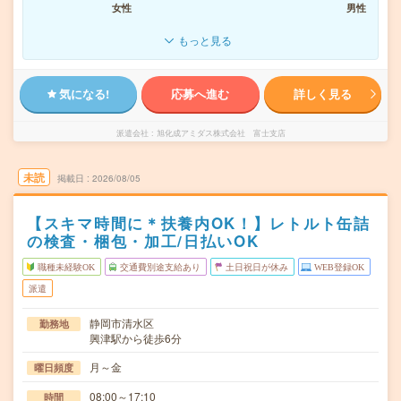
女性
男性
もっと見る
気になる!
応募へ進む
詳しく見る
派遣会社
旭化成アミダス株式会社 富士支店
未読
掲載日
2026/08/05
【スキマ時間に＊扶養内OK！】レトルト缶詰
の検査・梱包・加工/日払いOK
職種未経験OK
交通費別途支給あり
土日祝日が休み
WEB登録OK
派遣
静岡市清水区
勤務地
興津駅から徒歩6分
月～金
曜日頻度
08:00～17:10
時間