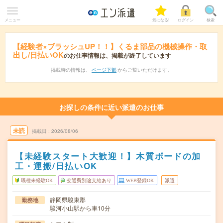
メニュー
気になる!
ログイン
検索
【経験者×ブラッシュUP！！】くるま部品の機械操作・取
出し/日払いOK
のお仕事情報は、掲載が終了しています
掲載時の情報は、
ページ下部
からご覧いただけます。
お探しの条件に近い派遣のお仕事
未読
掲載日
2026/08/06
【未経験スタート大歓迎！】木質ボードの加
工・運搬/日払いOK
職種未経験OK
交通費別途支給あり
WEB登録OK
派遣
静岡県駿東郡
勤務地
駿河小山駅から車10分