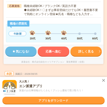
職種未経験OK / ブランクOK / 英語力不要
応募資格
◆未経験OK！〇まずは事前登録だけでもOK！履歴書不要
で気軽にオンライン登録★氏名・職種などを入力す…
職場の雰囲気
年齢層
20代
30代
40代
50代
60代
気になる!
応募へ進む
詳しく見る
派遣会社
株式会社綜合キャリアオプション 製造事業部（全国）
未読
掲載日
2026/08/05
大人気！
【未経験でも活躍できる！】ワイヤーハーネ
エン派遣アプリ
スの端子圧着・溶着/日払いOK
派遣のお仕事情報がたくさん！プッシュ通知で受け取ろう！
職種未経験OK
交通費別途支給あり
土日祝日が休み
WEB登録OK
アプリをダウンロード
派遣