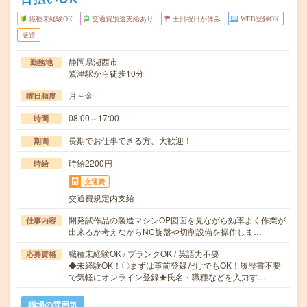
職種未経験OK
交通費別途支給あり
土日祝日が休み
WEB登録OK
派遣
静岡県湖西市
勤務地
鷲津駅から徒歩10分
月～金
曜日頻度
08:00～17:00
時間
長期でお仕事できる方、大歓迎！
期間
時給2200円
時給
交通費
交通費規定内支給
開発試作品の製造マシンOP図面を見ながら効率よく作業が
仕事内容
出来るか考えながらNC旋盤や切削設備を操作しま…
職種未経験OK / ブランクOK / 英語力不要
応募資格
◆未経験OK！〇まずは事前登録だけでもOK！履歴書不要
で気軽にオンライン登録★氏名・職種などを入力す…
職場の雰囲気