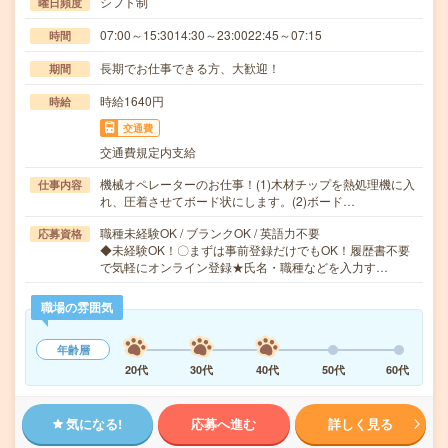
シフト制
曜日頻度
07:00～15:3014:30～23:0022:45～07:15
時間
長期でお仕事できる方、大歓迎！
期間
時給1640円
時給
交通費
交通費規定内支給
機械オペレーターのお仕事！(1)木材チップを熱処理機に入
仕事内容
れ、圧着させてボード状にします。(2)ボード…
職種未経験OK / ブランクOK / 英語力不要
応募資格
◆未経験OK！〇まずは事前登録だけでもOK！履歴書不要
で気軽にオンライン登録★氏名・職種などを入力す…
職場の雰囲気
年齢層
20代
30代
40代
50代
60代
気になる!
応募へ進む
詳しく見る