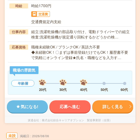
時給1700円
時給
交通費
交通費規定内支給
組立:洗濯乾燥機の部品取り付け、電動ドライバーでの組立
仕事内容
検査:洗濯乾燥機が規定通り回転するかどうかの検…
職種未経験OK / ブランクOK / 英語力不要
応募資格
◆未経験OK！〇まずは事前登録だけでもOK！履歴書不要
で気軽にオンライン登録★氏名・職種などを入力す…
職場の雰囲気
年齢層
20代
30代
40代
50代
60代
気になる!
応募へ進む
詳しく見る
派遣会社
株式会社綜合キャリアオプション 製造事業部（全国）
未読
掲載日
2026/08/06