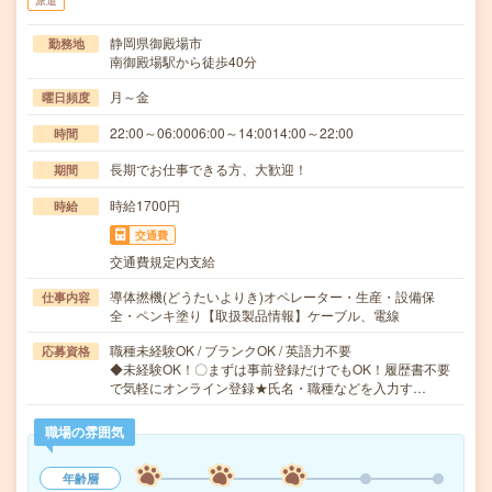
派遣
静岡県御殿場市
勤務地
南御殿場駅から徒歩40分
月～金
曜日頻度
22:00～06:0006:00～14:0014:00～22:00
時間
長期でお仕事できる方、大歓迎！
期間
時給1700円
時給
交通費
交通費規定内支給
導体撚機(どうたいよりき)オペレーター・生産・設備保
仕事内容
全・ペンキ塗り【取扱製品情報】ケーブル、電線
職種未経験OK / ブランクOK / 英語力不要
応募資格
◆未経験OK！〇まずは事前登録だけでもOK！履歴書不要
で気軽にオンライン登録★氏名・職種などを入力す…
職場の雰囲気
年齢層