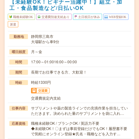
【未経験OK！ビギナー活躍中！】組立・加
工・食品製造など/日払いOK
職種未経験OK
交通費別途支給あり
土日祝日が休み
WEB登録OK
派遣
静岡県三島市
勤務地
大場駅から車9分
月～金
曜日頻度
17:00～01:0016:00～00:00
時間
長期でお仕事できる方、大歓迎！
期間
時給1330円
時給
交通費
交通費規定内支給
サプリメントや薬の製造ラインでの充填作業を担当してい
仕事内容
ただきます。決められた量のサプリメントを袋に入れ…
職種未経験OK / ブランクOK / 英語力不要
応募資格
◆未経験OK！〇まずは事前登録だけでもOK！履歴書不要
で気軽にオンライン登録★氏名・職種などを入力す…