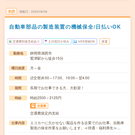
未読
掲載日
2026/08/06
自動車部品の製造装置の機械保全/日払いOK
交通費別途支給あり
土日祝日が休み
WEB登録OK
派遣
静岡県湖西市
勤務地
鷲津駅から徒歩15分
月～金
曜日頻度
(2交替)8:00～17:00、19:00～翌4:00
時間
長期でお仕事できる方、大歓迎！
期間
時給2500～3125円
時給
交通費
交通費規定内支給
エコカーに欠かせない製品を作る企業でのお仕事。自動車
仕事内容
製造の保全作業をお願いします。≪待遇・福利厚生≫…