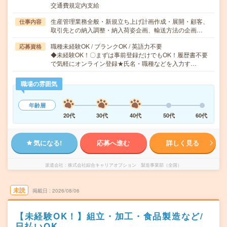
交通費規定内支給
生産管理業務全般・新規立ち上げ計画作成・展開・顧客、
仕事内容
取引先との納入調整・納入荷姿企画、輸送方法の企画…
職種未経験OK / ブランクOK / 英語力不要
応募資格
◆未経験OK！〇まずは事前登録だけでもOK！履歴書不要
で気軽にオンライン登録★氏名・職種などを入力す…
職場の雰囲気
年齢層
20代
30代
40代
50代
60代
気になる!
応募へ進む
詳しく見る
派遣会社
株式会社綜合キャリアオプション 製造事業部（全国）
未読
掲載日
2026/08/06
【未経験OK！】組立・加工・食品製造など/
日払いOK