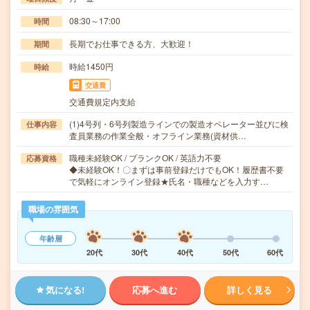
08:30～17:00
時間
長期でお仕事できる方、大歓迎！
期間
時給1450円
時給
交通費
交通費規定内支給
(1)4号列・6号列製造ラインでの製造オペレーター並びに検
仕事内容
査員業務の作業全般・オフライン業務(資材供…
職種未経験OK / ブランクOK / 英語力不要
応募資格
◆未経験OK！〇まずは事前登録だけでもOK！履歴書不要
で気軽にオンライン登録★氏名・職種などを入力す…
職場の雰囲気
年齢層
20代
30代
40代
50代
60代
気になる!
応募へ進む
詳しく見る