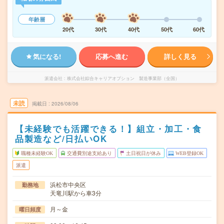
年齢層
20代
30代
40代
50代
60代
気になる!
応募へ進む
詳しく見る
派遣会社
株式会社綜合キャリアオプション 製造事業部（全国）
未読
掲載日
2026/08/06
【未経験でも活躍できる！】組立・加工・食
品製造など/日払いOK
職種未経験OK
交通費別途支給あり
土日祝日が休み
WEB登録OK
派遣
浜松市中央区
勤務地
天竜川駅から車3分
月～金
曜日頻度