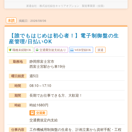
派遣会社
株式会社綜合キャリアオプション 製造事業部（全国）
未読
掲載日
2026/08/06
【誰でもはじめは初心者！】電子制御盤の生
産管理/日払いOK
職種未経験OK
交通費別途支給あり
WEB登録OK
派遣
静岡県富士宮市
勤務地
西富士宮駅から車19分
週5日
曜日頻度
08:10～17:10
時間
長期でお仕事できる方、大歓迎！
期間
時給1680円
時給
交通費
交通費規定内支給
工作機械用制御盤の生産を、計画立案から資材手配・工程
仕事内容