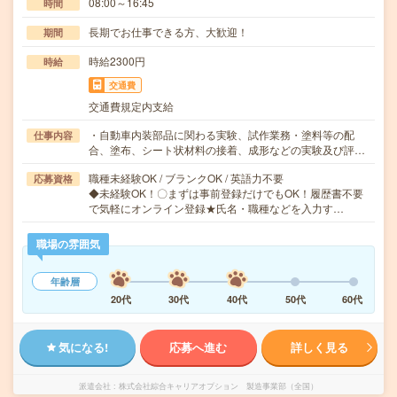
08:00～16:45
時間
長期でお仕事できる方、大歓迎！
期間
時給2300円
時給
交通費
交通費規定内支給
・自動車内装部品に関わる実験、試作業務・塗料等の配
仕事内容
合、塗布、シート状材料の接着、成形などの実験及び評…
職種未経験OK / ブランクOK / 英語力不要
応募資格
◆未経験OK！〇まずは事前登録だけでもOK！履歴書不要
で気軽にオンライン登録★氏名・職種などを入力す…
職場の雰囲気
年齢層
20代
30代
40代
50代
60代
気になる!
応募へ進む
詳しく見る
派遣会社
株式会社綜合キャリアオプション 製造事業部（全国）