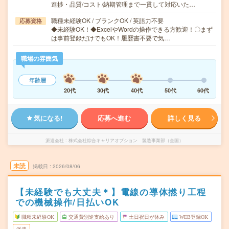
進捗・品質/コスト/納期管理まで一貫して対応いた…
職種未経験OK / ブランクOK / 英語力不要
応募資格
◆未経験OK！◆ExcelやWordの操作できる方歓迎！〇まず
は事前登録だけでもOK！履歴書不要で気…
職場の雰囲気
年齢層
20代
30代
40代
50代
60代
気になる!
応募へ進む
詳しく見る
派遣会社
株式会社綜合キャリアオプション 製造事業部（全国）
未読
掲載日
2026/08/06
【未経験でも大丈夫＊】電線の導体撚り工程
での機械操作/日払いOK
職種未経験OK
交通費別途支給あり
土日祝日が休み
WEB登録OK