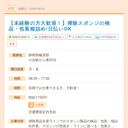
未読
掲載日
2026/08/05
【未経験の方大歓迎！】掃除スポンジの検
品・包装箱詰め/日払いOK
職種未経験OK
交通費別途支給あり
土日祝日が休み
WEB登録OK
派遣
静岡県榛原郡
勤務地
六合駅から車25分
月～金
曜日頻度
08:30～17:30
時間
長期でお仕事できる方、大歓迎！
期間
時給1150円
時給
交通費
交通費規定内支給
掃除用品生産ラインでのスポンジ製品の検品・包装・箱詰
仕事内容
め作業。スポンジの型抜き・ラインに並べる・包装さ…