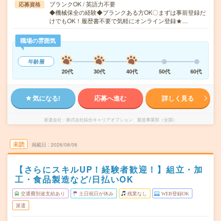
ブランクOK / 英語力不要
応募資格
◆機械保全の経験◆ブランクある方OK〇まずは事前登録だ
けでもOK！履歴書不要で気軽にオンライン登録★…
職場の雰囲気
年齢層
20代
30代
40代
50代
60代
気になる!
応募へ進む
詳しく見る
派遣会社
株式会社綜合キャリアオプション 製造事業部（全国）
未読
掲載日
2026/08/06
【さらにスキルUP！経験者歓迎！】組立・加
工・食品製造など/日払いOK
交通費別途支給あり
土日祝日が休み
残業なし
WEB登録OK
派遣