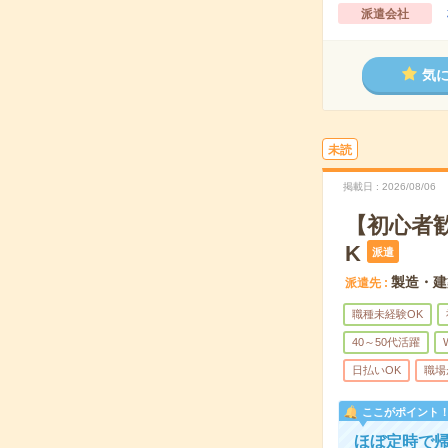
派遣会社
気
未読
掲載日
2026/08/06
【初心者
K
派遣
製造・建
派遣先
職種未経験OK
40～50代活躍
日払いOK
職場
ここがポイント
ほぼ定時で