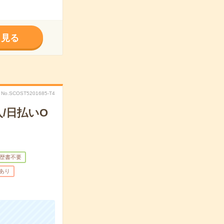
く見る
No.SCOST5201685-T4
/日払いO
歴書不要
助あり