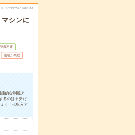
No.SCOST5201683-T4
・マシンに
歴書不要
職場が禁煙
機能的な制服ア
するのは不安だ
しょう！≪収入ア