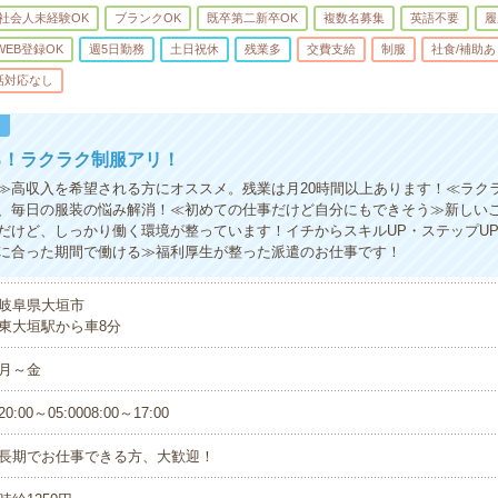
社会人未経験OK
ブランクOK
既卒第二新卒OK
複数名募集
英語不要
履
WEB登録OK
週5日勤務
土日祝休
残業多
交費支給
制服
社食/補助あ
話対応なし
！
る！ラクラク制服アリ！
≫高収入を希望される方にオススメ。残業は月20時間以上あります！≪ラク
、毎日の服装の悩み解消！≪初めての仕事だけど自分にもできそう≫新しい
だけど、しっかり働く環境が整っています！イチからスキルUP・ステップU
に合った期間で働ける≫福利厚生が整った派遣のお仕事です！
岐阜県大垣市
東大垣駅から車8分
月～金
20:00～05:0008:00～17:00
長期でお仕事できる方、大歓迎！