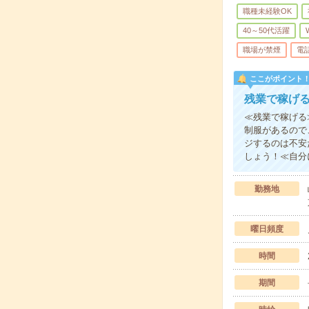
職種未経験OK
40～50代活躍
職場が禁煙
電
ここがポイント
残業で稼げ
≪残業で稼げる
制服があるので
ジするのは不安
しょう！≪自分
勤務地
曜日頻度
時間
期間