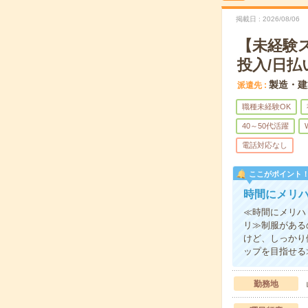
掲載日
2026/08/06
【未経験
投入/日払
製造・建
派遣先
職種未経験OK
40～50代活躍
電話対応なし
ここがポイント
時間にメリ
≪時間にメリハ
リ≫制服がある
けど、しっかり
ップを目指せる
勤務地