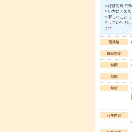
≪ほぼ定時で帰
たい方にオスス
≫新しいことに
テップUP目指
です！
勤務地
曜日頻度
時間
期間
時給
仕事内容