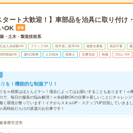
スタート大歓迎！】車部品を治具に取り付け
いOK
派遣
築・土木・製造技術系
社会人未経験OK
ブランクOK
既卒第二新卒OK
複数名募集
英語不要
履
WEB登録OK
週5日勤務
土日祝休
残業少
交費支給
制服
日払いOK
！
ハリを！機能的な制服アリ！
リを≫残業はほとんどナシ！場合によってはお願いすることもあります！≪
ので、毎日の服装の悩み解消！≪未経験OKの仕事≫新しいことにチャレンジ
働く環境が整っています！イチからスキルUP・ステップUP目指していきま
≫高時給だらけの派遣のお仕事です！
岐阜県可児市