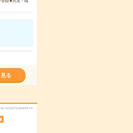
ン登録★氏名・職
く見る
No.SCOST5184689-T4
遣