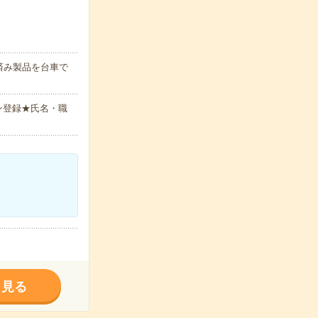
済み製品を台車で
ン登録★氏名・職
く見る