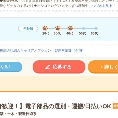
◆未経験OK！〇まずは事前登録だけでもOK！履歴書不要で気軽にオンライ
種などを入力するだけ★オシゴトただいま少しずつ増加中…
つづきを見る
年齢層
20代
30代
40代
50代
60代
株式会社綜合キャリアオプション 製造事業部（全国）
応募する
詳し
になる！
者歓迎！】電子部品の選別・運搬/日払いOK
派
築・土木・製造技術系