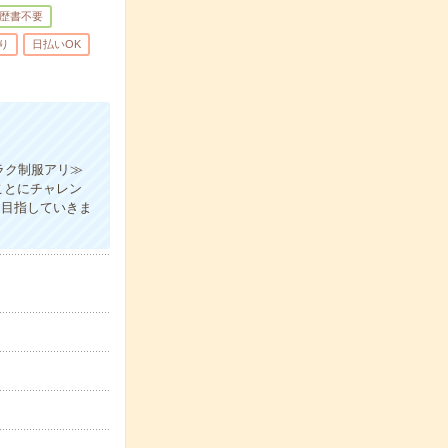
歴書不要
り
日払いOK
ラク制服アリ≫
ことにチャレン
P目指していきま