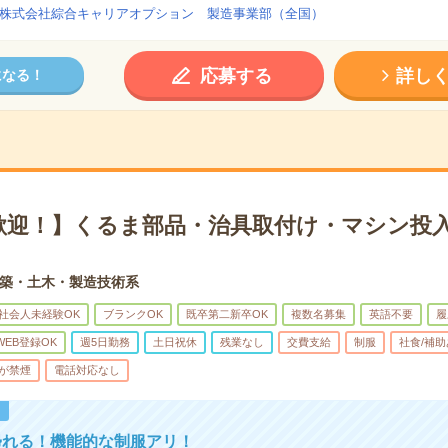
株式会社綜合キャリアオプション 製造事業部（全国）
応募する
詳し
になる！
歓迎！】くるま部品・治具取付け・マシン投入
築・土木・製造技術系
社会人未経験OK
ブランクOK
既卒第二新卒OK
複数名募集
英語不要
履
WEB登録OK
週5日勤務
土日祝休
残業なし
交費支給
制服
社食/補
が禁煙
電話対応なし
！
帰れる！機能的な制服アリ！