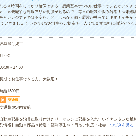
れる≫時間をしっかり確保できる、残業基本ナシのお仕事！オンとオフをき
メ！≪機能的な制服アリ≫制服があるので、毎日の服装の悩み解消！≪未経
チャレンジするのは不安だけど、しっかり働く環境が整っています！イチから
していきましょう！≪様々なお仕事をご提案≫一人で悩まず気軽に相談できる
岐阜県可児市
月～金
08:30～17:30
長期でお仕事できる方、大歓迎！
時給1300円
交通費
交通費規定内支給
自動車部品を治具に取り付けたり、マシンに部品を入れていくカンタンな単
品情報】自動車部品≪待遇・福利厚生≫・日払い制度・社会…
つづきを見る