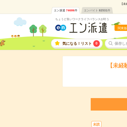
【未
エン派遣
74686
件
エンバイト
82531
件
ちょうど良いワークライフバランスが叶う
関東版
気になる！リスト
0
保存し
【未経
未読