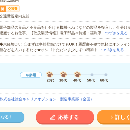
時給1250円
交通費
交通費規定内支給
電子部品の良品と不良品を仕分ける機械へねじなどの製品を投入し、仕分け
運搬するお仕事。【取扱製品情報】電子部品≪待遇・福利厚…
つづきを見る
◆未経験OK！〇まずは事前登録だけでもOK！履歴書不要で気軽にオンライ
種などを入力するだけ★オシゴトただいま少しずつ増加中…
つづきを見る
年齢層
20代
30代
40代
50代
60代
株式会社綜合キャリアオプション 製造事業部（全国）
応募する
詳し
になる！