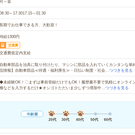
月～金
08:30～17:3017:15～01:30
長期でお仕事できる方、大歓迎！
時給1300円
交通費
交通費規定内支給
自動車部品を治具に取り付けたり、マシンに部品を入れていくカンタンな単
品情報】自動車部品≪待遇・福利厚生≫・日払い制度・社会…
つづきを見る
◆未経験OK！〇まずは事前登録だけでもOK！履歴書不要で気軽にオンライ
種などを入力するだけ★オシゴトただいま少しずつ増加中…
つづきを見る
年齢層
20代
30代
40代
50代
60代