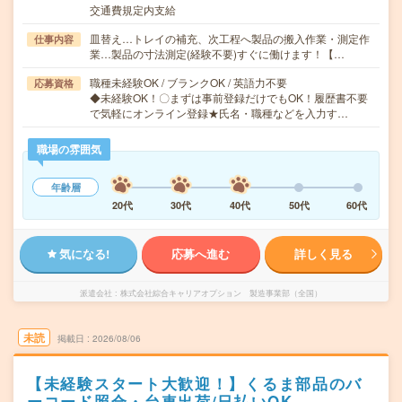
交通費規定内支給
皿替え…トレイの補充、次工程へ製品の搬入作業・測定作
仕事内容
業…製品の寸法測定(経験不要)すぐに働けます！【…
職種未経験OK / ブランクOK / 英語力不要
応募資格
◆未経験OK！〇まずは事前登録だけでもOK！履歴書不要
で気軽にオンライン登録★氏名・職種などを入力す…
職場の雰囲気
年齢層
20代
30代
40代
50代
60代
気になる!
応募へ進む
詳しく見る
派遣会社
株式会社綜合キャリアオプション 製造事業部（全国）
未読
掲載日
2026/08/06
【未経験スタート大歓迎！】くるま部品のバ
ーコード照合・台車出荷/日払いOK