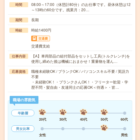
08:00～17:00（休憩計80分）のお仕事です。昼休休憩は12
時間
～13時の60分です。残業月：20…
長期
期間
時給1400円
時給
交通費
交通費支給
【A】車両部品の組付部品をセットし工具(トルクレンチ)を
仕事内容
使用し締めた後は機械におまかせ！重量物を運ん…
職種未経験OK / ブランクOK / パソコンスキル不要 / 英語力
応募資格
不要
・未経験OK！・ブランクさんOK！・フリーター歓迎・学
歴不問・髪自由・友達同士の応募OK＜待遇＞・皆…
職場の雰囲気
年齢層
20代
30代
40代
50代
60代
男女比率
女性
男性