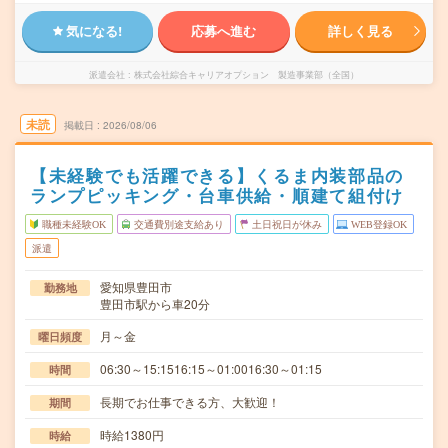
気になる!
応募へ進む
詳しく見る
派遣会社
株式会社綜合キャリアオプション 製造事業部（全国）
未読
掲載日
2026/08/06
【未経験でも活躍できる】くるま内装部品の
ランプピッキング・台車供給・順建て組付け
職種未経験OK
交通費別途支給あり
土日祝日が休み
WEB登録OK
派遣
愛知県豊田市
勤務地
豊田市駅から車20分
月～金
曜日頻度
06:30～15:1516:15～01:0016:30～01:15
時間
長期でお仕事できる方、大歓迎！
期間
時給1380円
時給