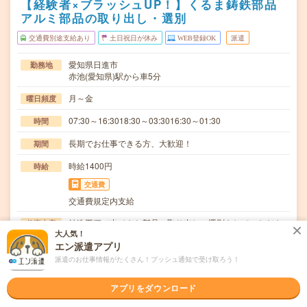
【経験者×ブラッシュUP！】くるま鋳鉄部品
アルミ部品の取り出し・選別
交通費別途支給あり
土日祝日が休み
WEB登録OK
派遣
愛知県日進市
勤務地
赤池(愛知県)駅から車5分
月～金
曜日頻度
07:30～16:3018:30～03:3016:30～01:30
時間
長期でお仕事できる方、大歓迎！
期間
時給1400円
時給
交通費
交通費規定内支給
鋳造工程で出てきた部品の取り出し、選別をしていただき
仕事内容
大人気！
ます。【取扱製品情報】自動車鋳鉄部品、アルミ部品…
エン派遣アプリ
ブランクOK / 英語力不要
応募資格
派遣のお仕事情報がたくさん！プッシュ通知で受け取ろう！
◆経験者歓迎！〇まずは事前登録だけでもOK！履歴書不要
で気軽にオンライン登録★氏名・職種などを入力す…
アプリをダウンロード