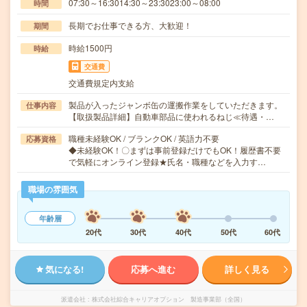
07:30～16:3014:30～23:3023:00～08:00
時間
長期でお仕事できる方、大歓迎！
期間
時給1500円
時給
交通費
交通費規定内支給
製品が入ったジャンボ缶の運搬作業をしていただきます。
仕事内容
【取扱製品詳細】自動車部品に使われるねじ≪待遇・…
職種未経験OK / ブランクOK / 英語力不要
応募資格
◆未経験OK！〇まずは事前登録だけでもOK！履歴書不要
で気軽にオンライン登録★氏名・職種などを入力す…
職場の雰囲気
年齢層
20代
30代
40代
50代
60代
気になる!
応募へ進む
詳しく見る
派遣会社
株式会社綜合キャリアオプション 製造事業部（全国）