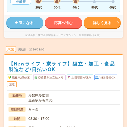
年齢層
20代
30代
40代
50代
60代
気になる!
応募へ進む
詳しく見る
派遣会社
株式会社綜合キャリアオプション 製造事業部（全国）
未読
掲載日
2026/08/06
【Newライフ・寮ライフ】組立・加工・食品
製造など/日払いOK
職種未経験OK
交通費別途支給あり
土日祝日が休み
WEB登録OK
派遣
愛知県愛知郡
勤務地
黒笹駅から車8分
月～金
曜日頻度
08:30～17:00
時間