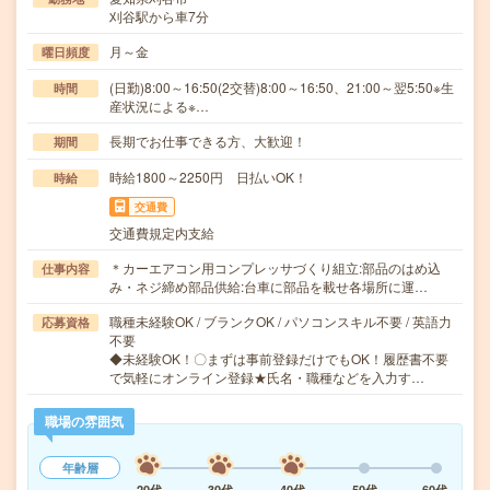
刈谷駅から車7分
月～金
曜日頻度
(日勤)8:00～16:50(2交替)8:00～16:50、21:00～翌5:50※生
時間
産状況による※…
長期でお仕事できる方、大歓迎！
期間
時給1800～2250円 日払いOK！
時給
交通費
交通費規定内支給
＊カーエアコン用コンプレッサづくり組立:部品のはめ込
仕事内容
み・ネジ締め部品供給:台車に部品を載せ各場所に運…
職種未経験OK / ブランクOK / パソコンスキル不要 / 英語力
応募資格
不要
◆未経験OK！〇まずは事前登録だけでもOK！履歴書不要
で気軽にオンライン登録★氏名・職種などを入力す…
職場の雰囲気
年齢層
20代
30代
40代
50代
60代