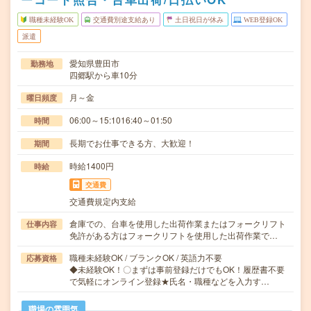
職種未経験OK
交通費別途支給あり
土日祝日が休み
WEB登録OK
派遣
愛知県豊田市
勤務地
四郷駅から車10分
月～金
曜日頻度
06:00～15:1016:40～01:50
時間
長期でお仕事できる方、大歓迎！
期間
時給1400円
時給
交通費
交通費規定内支給
倉庫での、台車を使用した出荷作業またはフォークリフト
仕事内容
免許がある方はフォークリフトを使用した出荷作業で…
職種未経験OK / ブランクOK / 英語力不要
応募資格
◆未経験OK！〇まずは事前登録だけでもOK！履歴書不要
で気軽にオンライン登録★氏名・職種などを入力す…
職場の雰囲気