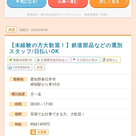
気になる!
応募へ進む
詳しく見る
派遣会社
株式会社綜合キャリアオプション 製造事業部（全国）
未読
掲載日
2026/08/06
【未経験の方大歓迎！】鉄道部品などの選別
スタッフ/日払いOK
職種未経験OK
交通費別途支給あり
土日祝日が休み
残業なし
WEB登録OK
派遣
愛知県春日井市
勤務地
神領駅から車10分
月～金
曜日頻度
08:00～17:00
時間
長期でお仕事できる方、大歓迎！
期間
時給1400円
時給
交通費