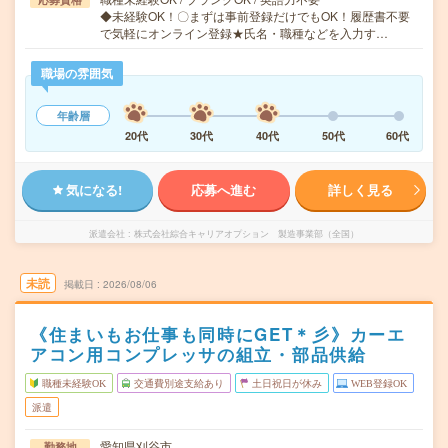
◆未経験OK！〇まずは事前登録だけでもOK！履歴書不要
で気軽にオンライン登録★氏名・職種などを入力す…
職場の雰囲気
年齢層
20代
30代
40代
50代
60代
気になる!
応募へ進む
詳しく見る
派遣会社
株式会社綜合キャリアオプション 製造事業部（全国）
未読
掲載日
2026/08/06
《住まいもお仕事も同時にGET＊彡》カーエ
アコン用コンプレッサの組立・部品供給
職種未経験OK
交通費別途支給あり
土日祝日が休み
WEB登録OK
派遣
愛知県刈谷市
勤務地