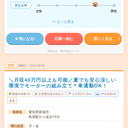
男女比率
女性
男性
もっと見る
気になる!
応募へ進む
詳しく見る
派遣会社
株式会社エンター
未読
掲載日
2026/08/06
＼月収40万円以上も可能／夏でも安心涼しい
環境でモーターの組み立て＊車通勤OK！
職種未経験OK
交通費別途支給あり
土日祝日が休み
WEB登録OK
派遣
愛知県新城市
勤務地
鳥居駅から徒歩10分
月～金
曜日頻度