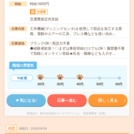
時給1600円
時給
交通費
交通費規定内支給
工作機械(マシニングセンタ)を使用して部品を加工する業
仕事内容
務。電動やエアーの工具、プレス機などを使い決め…
ブランクOK / 英語力不要
応募資格
◆経験者歓迎！〇まずは事前登録だけでもOK！履歴書不要
で気軽にオンライン登録★氏名・職種などを入力す…
職場の雰囲気
年齢層
20代
30代
40代
50代
60代
気になる!
応募へ進む
詳しく見る
派遣会社
株式会社綜合キャリアオプション 製造事業部（全国）
未読
掲載日
2026/08/06