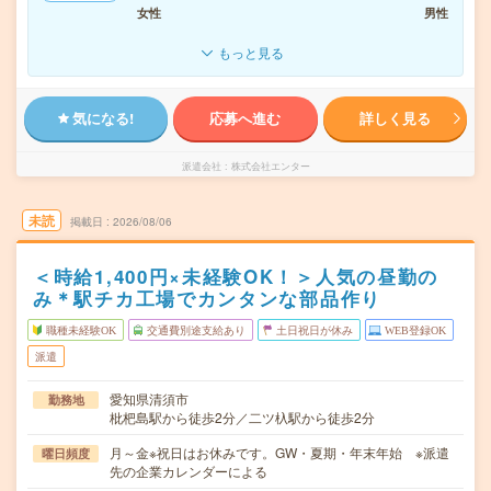
女性
男性
もっと見る
気になる!
応募へ進む
詳しく見る
派遣会社
株式会社エンター
未読
掲載日
2026/08/06
＜時給1,400円×未経験OK！＞人気の昼勤の
み＊駅チカ工場でカンタンな部品作り
職種未経験OK
交通費別途支給あり
土日祝日が休み
WEB登録OK
派遣
愛知県清須市
勤務地
枇杷島駅から徒歩2分／二ツ杁駅から徒歩2分
月～金※祝日はお休みです。GW・夏期・年末年始 ※派遣
曜日頻度
先の企業カレンダーによる