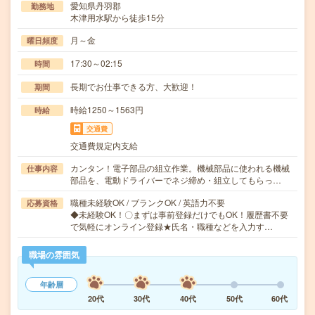
愛知県丹羽郡
勤務地
木津用水駅から徒歩15分
月～金
曜日頻度
17:30～02:15
時間
長期でお仕事できる方、大歓迎！
期間
時給1250～1563円
時給
交通費
交通費規定内支給
カンタン！電子部品の組立作業。機械部品に使われる機械
仕事内容
部品を、電動ドライバーでネジ締め・組立してもらっ…
職種未経験OK / ブランクOK / 英語力不要
応募資格
◆未経験OK！〇まずは事前登録だけでもOK！履歴書不要
で気軽にオンライン登録★氏名・職種などを入力す…
職場の雰囲気
年齢層
20代
30代
40代
50代
60代