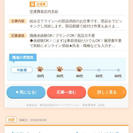
交通費
交通費規定内支給
組み立てラインへの部品供給のお仕事です。部品をでピッ
仕事内容
キングし供給します。部品順建て組付け作業もありま…
職種未経験OK / ブランクOK / 英語力不要
応募資格
◆未経験OK！〇まずは事前登録だけでもOK！履歴書不要
で気軽にオンライン登録★氏名・職種などを入力す…
職場の雰囲気
年齢層
20代
30代
40代
50代
60代
気になる!
応募へ進む
詳しく見る
派遣会社
株式会社綜合キャリアオプション 製造事業部（全国）
未読
掲載日
2026/08/06