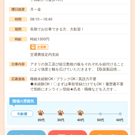
月～金
曜日頻度
08:10～16:40
時間
長期でお仕事できる方、大歓迎！
期間
時給1300円
時給
交通費
交通費規定内支給
アオリの加工及び組立数枚の板をそれぞれを組付けること
仕事内容
により強度と幅を広げていただきます。【取扱製品情…
職種未経験OK / ブランクOK / 英語力不要
応募資格
◆未経験OK！〇まずは事前登録だけでもOK！履歴書不要
で気軽にオンライン登録★氏名・職種などを入力す…
職場の雰囲気
年齢層
20代
30代
40代
50代
60代