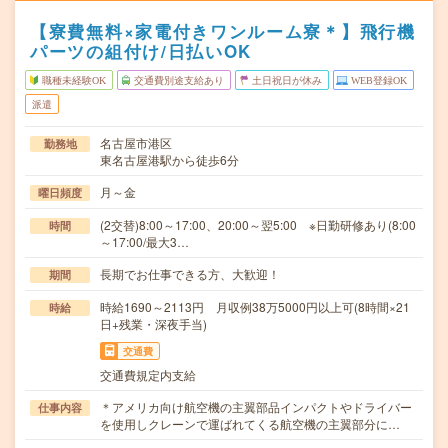
【寮費無料×家電付きワンルーム寮＊】飛行機
パーツの組付け/日払いOK
職種未経験OK
交通費別途支給あり
土日祝日が休み
WEB登録OK
派遣
名古屋市港区
勤務地
東名古屋港駅から徒歩6分
月～金
曜日頻度
(2交替)8:00～17:00、20:00～翌5:00 ※日勤研修あり(8:00
時間
～17:00/最大3…
長期でお仕事できる方、大歓迎！
期間
時給1690～2113円 月収例38万5000円以上可(8時間×21
時給
日+残業・深夜手当)
交通費
交通費規定内支給
＊アメリカ向け航空機の主翼部品インパクトやドライバー
仕事内容
を使用しクレーンで運ばれてくる航空機の主翼部分に…