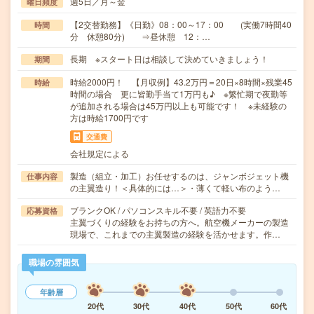
週5日／月～金
曜日頻度
【2交替勤務】《日勤》08：00～17：00 (実働7時間40
時間
分 休憩80分) ⇒昼休憩 12：…
長期 ※スタート日は相談して決めていきましょう！
期間
時給2000円！ 【月収例】43.2万円＝20日×8時間×残業45
時給
時間の場合 更に皆勤手当て1万円も♪ ※繁忙期で夜勤等
が追加される場合は45万円以上も可能です！ ※未経験の
方は時給1700円です
交通費
会社規定による
製造（組立・加工）お任せするのは、ジャンボジェット機
仕事内容
の主翼造り！＜具体的には…＞・薄くて軽い布のよう…
ブランクOK / パソコンスキル不要 / 英語力不要
応募資格
主翼づくりの経験をお持ちの方へ。航空機メーカーの製造
現場で、これまでの主翼製造の経験を活かせます。作…
職場の雰囲気
年齢層
20代
30代
40代
50代
60代