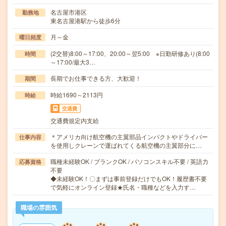
名古屋市港区
勤務地
東名古屋港駅から徒歩6分
月～金
曜日頻度
(2交替)8:00～17:00、20:00～翌5:00 ※日勤研修あり(8:00
時間
～17:00/最大3…
長期でお仕事できる方、大歓迎！
期間
時給1690～2113円
時給
交通費
交通費規定内支給
＊アメリカ向け航空機の主翼部品インパクトやドライバー
仕事内容
を使用しクレーンで運ばれてくる航空機の主翼部分に…
職種未経験OK / ブランクOK / パソコンスキル不要 / 英語力
応募資格
不要
◆未経験OK！〇まずは事前登録だけでもOK！履歴書不要
で気軽にオンライン登録★氏名・職種などを入力す…
職場の雰囲気