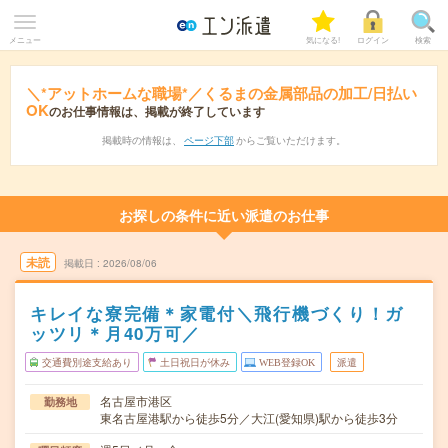
メニュー
気になる!
ログイン
検索
＼*アットホームな職場*／くるまの金属部品の加工/日払い
OK
のお仕事情報は、掲載が終了しています
掲載時の情報は、
ページ下部
からご覧いただけます。
お探しの条件に近い派遣のお仕事
未読
掲載日
2026/08/06
キレイな寮完備＊家電付＼飛行機づくり！ガ
ッツリ＊月40万可／
交通費別途支給あり
土日祝日が休み
WEB登録OK
派遣
名古屋市港区
勤務地
東名古屋港駅から徒歩5分／大江(愛知県)駅から徒歩3分