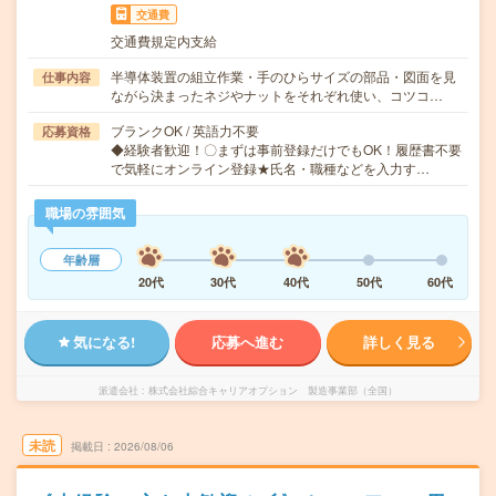
交通費
交通費規定内支給
半導体装置の組立作業・手のひらサイズの部品・図面を見
仕事内容
ながら決まったネジやナットをそれぞれ使い、コツコ…
ブランクOK / 英語力不要
応募資格
◆経験者歓迎！〇まずは事前登録だけでもOK！履歴書不要
で気軽にオンライン登録★氏名・職種などを入力す…
職場の雰囲気
年齢層
20代
30代
40代
50代
60代
気になる!
応募へ進む
詳しく見る
派遣会社
株式会社綜合キャリアオプション 製造事業部（全国）
未読
掲載日
2026/08/06