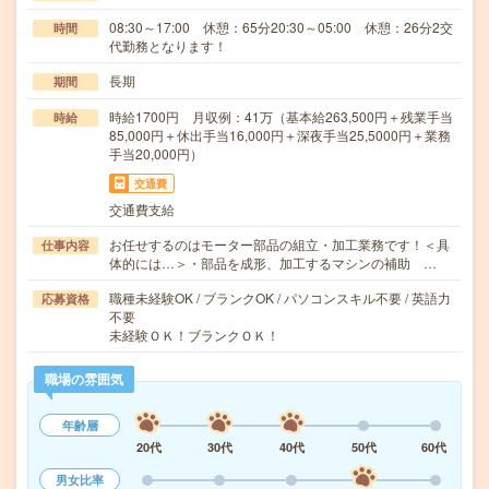
08:30～17:00 休憩：65分20:30～05:00 休憩：26分2交
時間
代勤務となります！
長期
期間
時給1700円 月収例：41万（基本給263,500円＋残業手当
時給
85,000円＋休出手当16,000円＋深夜手当25,5000円＋業務
手当20,000円）
交通費
交通費支給
お任せするのはモーター部品の組立・加工業務です！＜具
仕事内容
体的には…＞・部品を成形、加工するマシンの補助 …
職種未経験OK / ブランクOK / パソコンスキル不要 / 英語力
応募資格
不要
未経験ＯＫ！ブランクＯＫ！
職場の雰囲気
年齢層
20代
30代
40代
50代
60代
男女比率