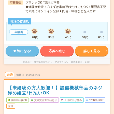
ブランクOK / 英語力不要
応募資格
◆経験者歓迎！〇まずは事前登録だけでもOK！履歴書不要
で気軽にオンライン登録★氏名・職種などを入力す…
職場の雰囲気
年齢層
20代
30代
40代
50代
60代
気になる!
応募へ進む
詳しく見る
派遣会社
株式会社綜合キャリアオプション 製造事業部（全国）
未読
掲載日
2026/08/06
【未経験の方大歓迎！】設備機械部品のネジ
締め組立/日払いOK
職種未経験OK
交通費別途支給あり
土日祝日が休み
WEB登録OK
派遣