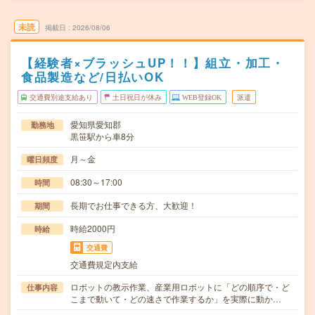
未読
掲載日
2026/08/06
【経験者×ブラッシュUP！！】組立・加工・
食品製造など/日払いOK
交通費別途支給あり
土日祝日が休み
WEB登録OK
派遣
愛知県愛知郡
勤務地
黒笹駅から車8分
月～金
曜日頻度
08:30～17:00
時間
長期でお仕事できる方、大歓迎！
期間
時給2000円
時給
交通費
交通費規定内支給
ロボットの教示作業、産業用ロボットに「どの順序で・ど
仕事内容
こまで動いて・どの速さで作業するか」を実際に動か…