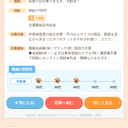
長期でお仕事できる方、大歓迎！
期間
時給1700円
時給
交通費
交通費規定内支給
半導体装置の組立作業・手のひらサイズの部品・図面を見
仕事内容
ながら決まったネジやナットをそれぞれ使い、コツコ…
職種未経験OK / ブランクOK / 英語力不要
応募資格
◆未経験OK！〇まずは事前登録だけでもOK！履歴書不要
で気軽にオンライン登録★氏名・職種などを入力す…
職場の雰囲気
年齢層
20代
30代
40代
50代
60代
気になる!
応募へ進む
詳しく見る
派遣会社
株式会社綜合キャリアオプション 製造事業部（全国）