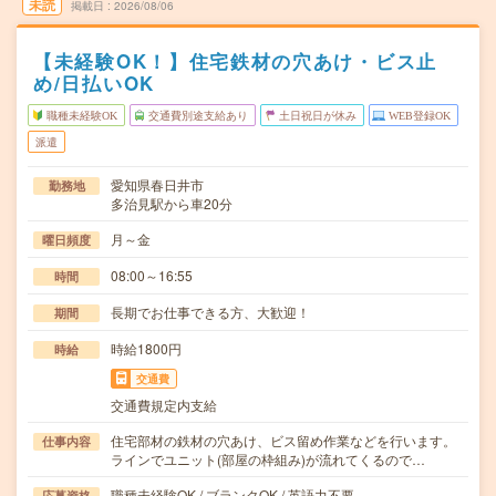
未読
掲載日
2026/08/06
【未経験OK！】住宅鉄材の穴あけ・ビス止
め/日払いOK
職種未経験OK
交通費別途支給あり
土日祝日が休み
WEB登録OK
派遣
愛知県春日井市
勤務地
多治見駅から車20分
月～金
曜日頻度
08:00～16:55
時間
長期でお仕事できる方、大歓迎！
期間
時給1800円
時給
交通費
交通費規定内支給
住宅部材の鉄材の穴あけ、ビス留め作業などを行います。
仕事内容
ラインでユニット(部屋の枠組み)が流れてくるので…
職種未経験OK / ブランクOK / 英語力不要
応募資格