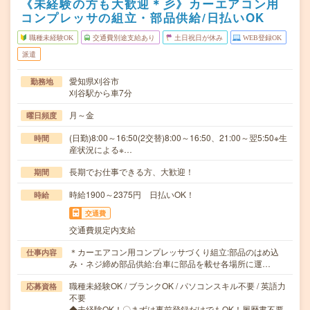
《未経験の方も大歓迎＊彡》カーエアコン用
コンプレッサの組立・部品供給/日払いOK
職種未経験OK
交通費別途支給あり
土日祝日が休み
WEB登録OK
派遣
愛知県刈谷市
勤務地
刈谷駅から車7分
月～金
曜日頻度
(日勤)8:00～16:50(2交替)8:00～16:50、21:00～翌5:50※生
時間
産状況による※…
長期でお仕事できる方、大歓迎！
期間
時給1900～2375円 日払いOK！
時給
交通費
交通費規定内支給
＊カーエアコン用コンプレッサづくり組立:部品のはめ込
仕事内容
み・ネジ締め部品供給:台車に部品を載せ各場所に運…
職種未経験OK / ブランクOK / パソコンスキル不要 / 英語力
応募資格
不要
◆未経験OK！〇まずは事前登録だけでもOK！履歴書不要