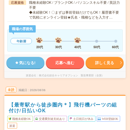
職種未経験OK / ブランクOK / パソコンスキル不要 / 英語力
応募資格
不要
◆未経験OK！〇まずは事前登録だけでもOK！履歴書不要
で気軽にオンライン登録★氏名・職種などを入力す…
職場の雰囲気
年齢層
20代
30代
40代
50代
60代
気になる!
応募へ進む
詳しく見る
派遣会社
株式会社綜合キャリアオプション 製造事業部（全国）
未読
掲載日
2026/08/06
【最寄駅から徒歩圏内＊】飛行機パーツの組
付け/日払いOK
職種未経験OK
交通費別途支給あり
土日祝日が休み
WEB登録OK
派遣