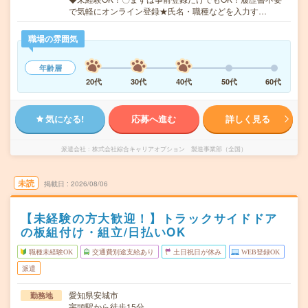
で気軽にオンライン登録★氏名・職種などを入力す…
職場の雰囲気
年齢層
20代
30代
40代
50代
60代
気になる!
応募へ進む
詳しく見る
派遣会社
株式会社綜合キャリアオプション 製造事業部（全国）
未読
掲載日
2026/08/06
【未経験の方大歓迎！】トラックサイドドア
の板組付け・組立/日払いOK
職種未経験OK
交通費別途支給あり
土日祝日が休み
WEB登録OK
派遣
愛知県安城市
勤務地
宇頭駅から徒歩15分