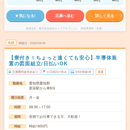
気になる!
応募へ進む
詳しく見る
派遣会社
株式会社綜合キャリアオプション 製造事業部（全国）
未読
掲載日
2026/08/06
【寮付き！ちょっと遠くても安心】半導体装
置の図面組立/日払いOK
交通費別途支給あり
土日祝日が休み
WEB登録OK
派遣
愛知県愛知郡
勤務地
黒笹駅から車8分
月～金
曜日頻度
08:30～17:00
時間
長期でお仕事できる方、大歓迎！
期間
時給1850円
時給