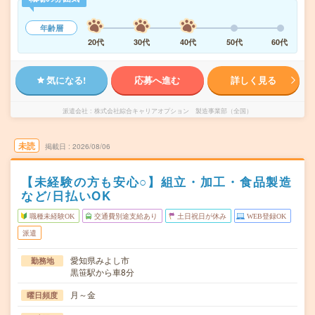
年齢層
20代
30代
40代
50代
60代
気になる!
応募へ進む
詳しく見る
派遣会社
株式会社綜合キャリアオプション 製造事業部（全国）
未読
掲載日
2026/08/06
【未経験の方も安心○】組立・加工・食品製造
など/日払いOK
職種未経験OK
交通費別途支給あり
土日祝日が休み
WEB登録OK
派遣
愛知県みよし市
勤務地
黒笹駅から車8分
月～金
曜日頻度