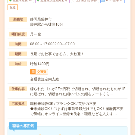
職種未経験OK
交通費別途支給あり
土日祝日が休み
WEB登録OK
派遣
静岡県袋井市
勤務地
袋井駅から徒歩10分
月～金
曜日頻度
08:00～17:0022:00～07:00
時間
長期でお仕事できる方、大歓迎！
期間
時給1400円
時給
交通費
交通費規定内支給
練られたゴムが2Fの部門で切断され、切断されたものが1F
仕事内容
に運ばれ、切断された細いゴムの紐をノートくら…
職種未経験OK / ブランクOK / 英語力不要
応募資格
◆未経験OK！〇まずは事前登録だけでもOK！履歴書不要
で気軽にオンライン登録★氏名・職種などを入力す…
職場の雰囲気