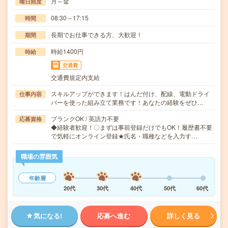
月～金
曜日頻度
08:30～17:15
時間
長期でお仕事できる方、大歓迎！
期間
時給1400円
時給
交通費
交通費規定内支給
スキルアップができます！はんだ付け、配線、電動ドライ
仕事内容
バーを使った組み立て業務です！あなたの経験をぜひ…
ブランクOK / 英語力不要
応募資格
◆経験者歓迎！〇まずは事前登録だけでもOK！履歴書不要
で気軽にオンライン登録★氏名・職種などを入力す…
職場の雰囲気
年齢層
20代
30代
40代
50代
60代
気になる!
応募へ進む
詳しく見る