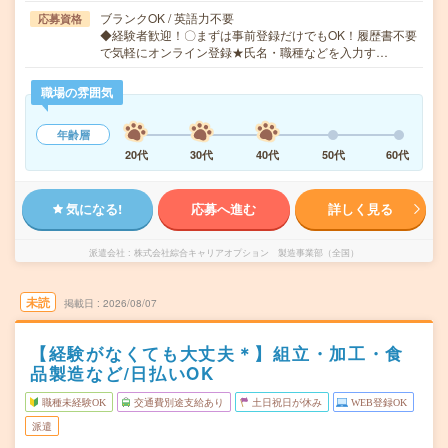
ブランクOK / 英語力不要
応募資格
◆経験者歓迎！〇まずは事前登録だけでもOK！履歴書不要
で気軽にオンライン登録★氏名・職種などを入力す…
職場の雰囲気
年齢層
20代
30代
40代
50代
60代
気になる!
応募へ進む
詳しく見る
派遣会社
株式会社綜合キャリアオプション 製造事業部（全国）
未読
掲載日
2026/08/07
【経験がなくても大丈夫＊】組立・加工・食
品製造など/日払いOK
職種未経験OK
交通費別途支給あり
土日祝日が休み
WEB登録OK
派遣