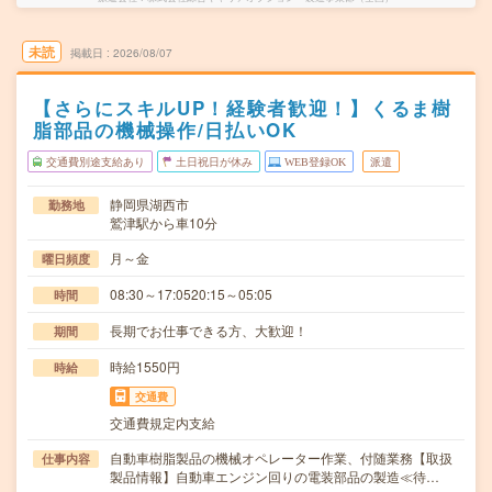
未読
掲載日
2026/08/07
【さらにスキルUP！経験者歓迎！】くるま樹
脂部品の機械操作/日払いOK
交通費別途支給あり
土日祝日が休み
WEB登録OK
派遣
静岡県湖西市
勤務地
鷲津駅から車10分
月～金
曜日頻度
08:30～17:0520:15～05:05
時間
長期でお仕事できる方、大歓迎！
期間
時給1550円
時給
交通費
交通費規定内支給
自動車樹脂製品の機械オペレーター作業、付随業務【取扱
仕事内容
製品情報】自動車エンジン回りの電装部品の製造≪待…