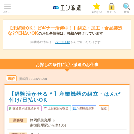
メニュー
気になる!
ログイン
検索
【未経験OK！ビギナー活躍中！】組立・加工・食品製造
など/日払いOK
のお仕事情報は、掲載が終了しています
掲載時の情報は、
ページ下部
からご覧いただけます。
お探しの条件に近い派遣のお仕事
未読
掲載日
2026/08/08
【経験活かせる＊】産業機器の組立・はんだ
付け/日払いOK
交通費別途支給あり
土日祝日が休み
WEB登録OK
派遣
静岡県御殿場市
勤務地
南御殿場駅から車10分