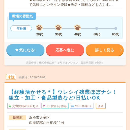
で気軽にオンライン登録★氏名・職種などを入力す…
職場の雰囲気
年齢層
20代
30代
40代
50代
60代
気になる!
応募へ進む
詳しく見る
派遣会社
株式会社綜合キャリアオプション 製造事業部（全国）
未読
掲載日
2026/08/08
【経験活かせる＊】ウレシイ残業ほぼナシ！
組立・加工・食品製造など/日払いOK
交通費別途支給あり
土日祝日が休み
WEB登録OK
派遣
浜松市天竜区
勤務地
西鹿島駅から徒歩11分