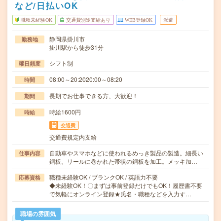
など/日払いOK
職種未経験OK
交通費別途支給あり
WEB登録OK
派遣
静岡県掛川市
勤務地
掛川駅から徒歩31分
シフト制
曜日頻度
08:00～20:2020:00～08:20
時間
長期でお仕事できる方、大歓迎！
期間
時給1600円
時給
交通費
交通費規定内支給
自動車やスマホなどに使われるめっき製品の製造。細長い
仕事内容
銅板。リールに巻かれた帯状の銅板を加工。メッキ加…
職種未経験OK / ブランクOK / 英語力不要
応募資格
◆未経験OK！〇まずは事前登録だけでもOK！履歴書不要
で気軽にオンライン登録★氏名・職種などを入力す…
職場の雰囲気