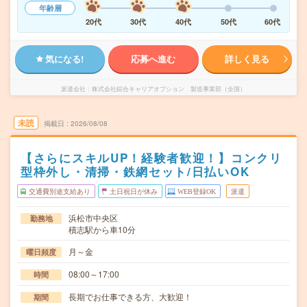
年齢層
20代
30代
40代
50代
60代
気になる!
応募へ進む
詳しく見る
派遣会社
株式会社綜合キャリアオプション 製造事業部（全国）
未読
掲載日
2026/08/08
【さらにスキルUP！経験者歓迎！】コンクリ
型枠外し・清掃・鉄網セット/日払いOK
交通費別途支給あり
土日祝日が休み
WEB登録OK
派遣
浜松市中央区
勤務地
積志駅から車10分
月～金
曜日頻度
08:00～17:00
時間
長期でお仕事できる方、大歓迎！
期間