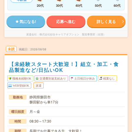
20代
30代
40代
50代
60代
気になる!
応募へ進む
詳しく見る
派遣会社
株式会社綜合キャリアオプション 製造事業部（全国）
未読
掲載日
2026/08/08
【未経験スタート大歓迎！】組立・加工・食
品製造など/日払いOK
職種未経験OK
交通費別途支給あり
土日祝日が休み
残業なし
WEB登録OK
派遣
静岡県磐田市
勤務地
磐田駅から車17分
月～金
曜日頻度
08:30～17:30
時間
長期でお仕事できる方、大歓迎！
期間