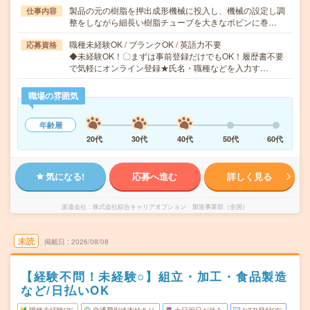
製品の元の樹脂を押出成形機械に投入し、機械の設定し調
仕事内容
整をしながら細長い樹脂チューブを大きなボビンに巻…
職種未経験OK / ブランクOK / 英語力不要
応募資格
◆未経験OK！〇まずは事前登録だけでもOK！履歴書不要
で気軽にオンライン登録★氏名・職種などを入力す…
職場の雰囲気
年齢層
20代
30代
40代
50代
60代
気になる!
応募へ進む
詳しく見る
派遣会社
株式会社綜合キャリアオプション 製造事業部（全国）
未読
掲載日
2026/08/08
【経験不問！未経験○】組立・加工・食品製造
など/日払いOK