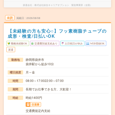
派遣会社
株式会社綜合キャリアオプション 製造事業部（全国）
未読
掲載日
2026/08/08
【未経験の方も安心○】フッ素樹脂チューブの
成形・検査/日払いOK
職種未経験OK
交通費別途支給あり
土日祝日が休み
WEB登録OK
派遣
静岡県袋井市
勤務地
袋井駅から徒歩10分
月～金
曜日頻度
08:00～17:0022:00～07:00
時間
長期でお仕事できる方、大歓迎！
期間
時給1400円
時給
交通費
交通費規定内支給