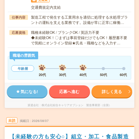
交通費規定内支給
製造工程で発生する工業用水を適切に処理する水処理プラ
仕事内容
ントの運転を支える業務です。設備が常に正常に稼働…
職種未経験OK / ブランクOK / 英語力不要
応募資格
◆未経験OK！〇まずは事前登録だけでもOK！履歴書不要
で気軽にオンライン登録★氏名・職種などを入力す…
職場の雰囲気
年齢層
20代
30代
40代
50代
60代
気になる!
応募へ進む
詳しく見る
派遣会社
株式会社綜合キャリアオプション 製造事業部（全国）
未読
掲載日
2026/08/07
【未経験の方も安心○】組立・加工・食品製造