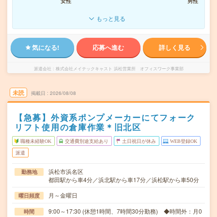
女性
男性
もっと見る
気になる!
応募へ進む
詳しく見る
派遣会社
株式会社メイテックキャスト 浜松営業所 オフィスワーク事業部
未読
掲載日
2026/08/08
【急募】外資系ポンプメーカーにてフォーク
リフト使用の倉庫作業＊旧北区
職種未経験OK
交通費別途支給あり
土日祝日が休み
WEB登録OK
派遣
浜松市浜名区
勤務地
都田駅から車4分／浜北駅から車17分／浜松駅から車50分
月～金曜日
曜日頻度
9:00～17:30 (休憩1時間、7時間30分勤務) ◆時間外：月0
時間