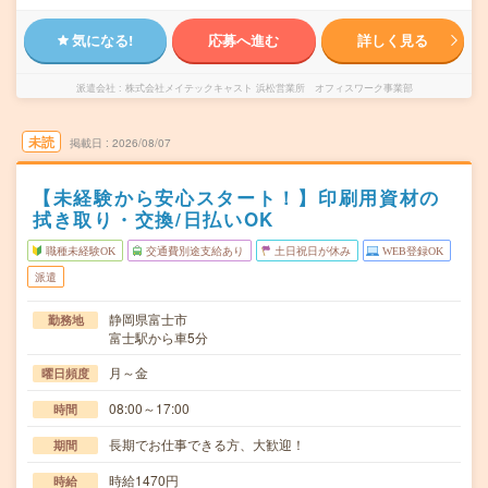
気になる!
応募へ進む
詳しく見る
派遣会社
株式会社メイテックキャスト 浜松営業所 オフィスワーク事業部
未読
掲載日
2026/08/07
【未経験から安心スタート！】印刷用資材の
拭き取り・交換/日払いOK
職種未経験OK
交通費別途支給あり
土日祝日が休み
WEB登録OK
派遣
静岡県富士市
勤務地
富士駅から車5分
月～金
曜日頻度
08:00～17:00
時間
長期でお仕事できる方、大歓迎！
期間
時給1470円
時給