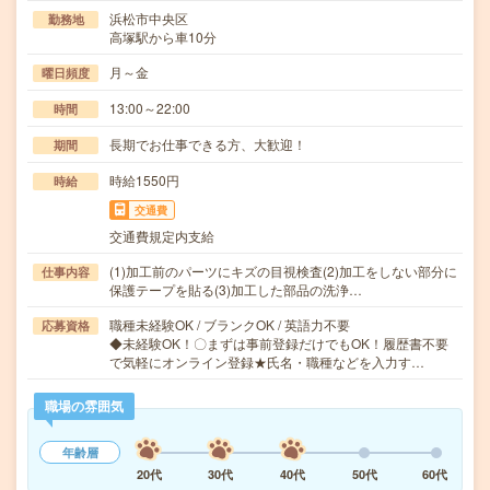
浜松市中央区
勤務地
高塚駅から車10分
月～金
曜日頻度
13:00～22:00
時間
長期でお仕事できる方、大歓迎！
期間
時給1550円
時給
交通費
交通費規定内支給
(1)加工前のパーツにキズの目視検査(2)加工をしない部分に
仕事内容
保護テープを貼る(3)加工した部品の洗浄…
職種未経験OK / ブランクOK / 英語力不要
応募資格
◆未経験OK！〇まずは事前登録だけでもOK！履歴書不要
で気軽にオンライン登録★氏名・職種などを入力す…
職場の雰囲気
年齢層
20代
30代
40代
50代
60代