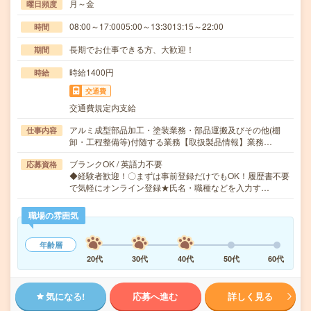
月～金
曜日頻度
08:00～17:0005:00～13:3013:15～22:00
時間
長期でお仕事できる方、大歓迎！
期間
時給1400円
時給
交通費
交通費規定内支給
アルミ成型部品加工・塗装業務・部品運搬及びその他(棚
仕事内容
卸・工程整備等)付随する業務【取扱製品情報】業務…
ブランクOK / 英語力不要
応募資格
◆経験者歓迎！〇まずは事前登録だけでもOK！履歴書不要
で気軽にオンライン登録★氏名・職種などを入力す…
職場の雰囲気
年齢層
20代
30代
40代
50代
60代
気になる!
応募へ進む
詳しく見る