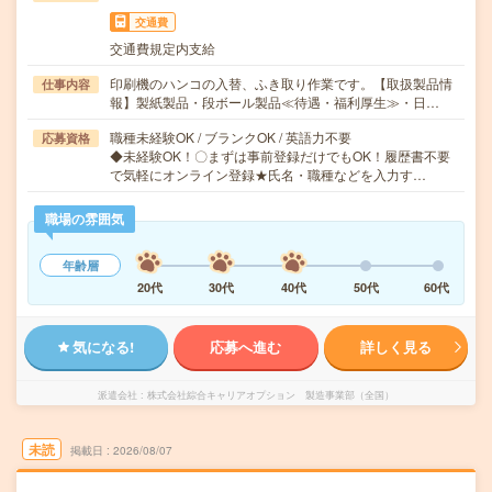
交通費
交通費規定内支給
印刷機のハンコの入替、ふき取り作業です。【取扱製品情
仕事内容
報】製紙製品・段ボール製品≪待遇・福利厚生≫・日…
職種未経験OK / ブランクOK / 英語力不要
応募資格
◆未経験OK！〇まずは事前登録だけでもOK！履歴書不要
で気軽にオンライン登録★氏名・職種などを入力す…
職場の雰囲気
年齢層
20代
30代
40代
50代
60代
気になる!
応募へ進む
詳しく見る
派遣会社
株式会社綜合キャリアオプション 製造事業部（全国）
未読
掲載日
2026/08/07