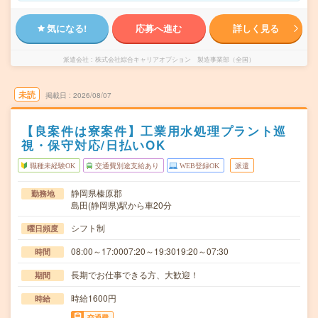
気になる!
応募へ進む
詳しく見る
派遣会社
株式会社綜合キャリアオプション 製造事業部（全国）
未読
掲載日
2026/08/07
【良案件は寮案件】工業用水処理プラント巡
視・保守対応/日払いOK
職種未経験OK
交通費別途支給あり
WEB登録OK
派遣
静岡県榛原郡
勤務地
島田(静岡県)駅から車20分
シフト制
曜日頻度
08:00～17:0007:20～19:3019:20～07:30
時間
長期でお仕事できる方、大歓迎！
期間
時給1600円
時給
交通費