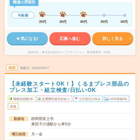
職場の雰囲気
年齢層
20代
30代
40代
50代
60代
気になる!
応募へ進む
詳しく見る
派遣会社
株式会社綜合キャリアオプション 製造事業部（全国）
未読
掲載日
2026/08/07
【未経験スタートOK！】くるまプレス部品の
プレス加工・組立検査/日払いOK
職種未経験OK
交通費別途支給あり
土日祝日が休み
WEB登録OK
派遣
静岡県富士市
勤務地
東田子の浦駅から車5分
月～金
曜日頻度