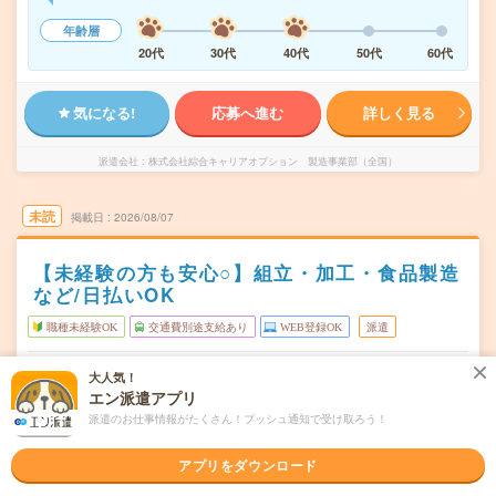
年齢層
20代
30代
40代
50代
60代
気になる!
応募へ進む
詳しく見る
派遣会社
株式会社綜合キャリアオプション 製造事業部（全国）
未読
掲載日
2026/08/07
【未経験の方も安心○】組立・加工・食品製造
など/日払いOK
職種未経験OK
交通費別途支給あり
WEB登録OK
派遣
静岡県掛川市
勤務地
大人気！
掛川駅から徒歩31分
エン派遣アプリ
派遣のお仕事情報がたくさん！プッシュ通知で受け取ろう！
シフト制
曜日頻度
08:00～20:2020:00～08:20
時間
アプリをダウンロード