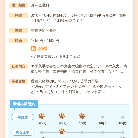
月～金曜日
曜日頻度
8:10～16:40(休憩45分、7時間45分勤務)◆時短勤務（9時
時間
～16時など）ご相談可能です！
就業決定～長期
期間
1450円～1500円
時給
交通費
※交通費実費3万円/月まで支給
▼作業手順書などの文書の編集や改定、データの入力、簡
仕事内容
単な軽作業（製造補助・検査作業・検査作業 など）…
職種未経験OK / ブランクOK / 英語力不要
応募資格
・Word(文字入力やフォント変更、写真や図の挿入 な
ど)・Excel(入力、行・列追加、フォント変…
職場の雰囲気
年齢層
20代
30代
40代
50代
60代
男女比率