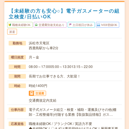
【未経験の方も安心○】電子ガスメーターの組
立検査/日払いOK
職種未経験OK
交通費別途支給あり
土日祝日が休み
WEB登録OK
派遣
浜松市天竜区
勤務地
西鹿島駅から車2分
月～金
曜日頻度
08:00～17:0005:00～13:3013:15～22:00
時間
長期でお仕事できる方、大歓迎！
期間
時給1400円
時給
交通費
交通費規定内支給
電子式ガスメータ組立・検査・補助・運搬及びその他(棚
仕事内容
卸・工程整備等)付随する業務【取扱製品情報】ガス…
職種未経験OK / ブランクOK / 英語力不要
応募資格
◆未経験OK！〇まずは事前登録だけでもOK！履歴書不要