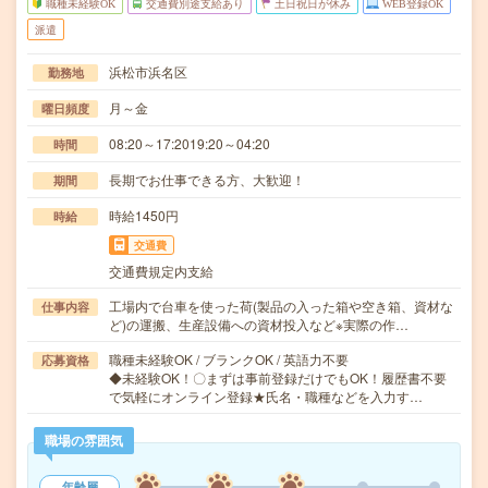
職種未経験OK
交通費別途支給あり
土日祝日が休み
WEB登録OK
派遣
浜松市浜名区
勤務地
月～金
曜日頻度
08:20～17:2019:20～04:20
時間
長期でお仕事できる方、大歓迎！
期間
時給1450円
時給
交通費
交通費規定内支給
工場内で台車を使った荷(製品の入った箱や空き箱、資材な
仕事内容
ど)の運搬、生産設備への資材投入など※実際の作…
職種未経験OK / ブランクOK / 英語力不要
応募資格
◆未経験OK！〇まずは事前登録だけでもOK！履歴書不要
で気軽にオンライン登録★氏名・職種などを入力す…
職場の雰囲気
年齢層