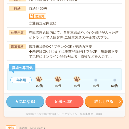
時給1450円
時給
交通費
交通費規定内支給
在庫管理倉庫内にて、自動車部品やバイク部品が入った箱
仕事内容
がトラックで入庫客先(二輪車製造大手企業)のプラ…
職種未経験OK / ブランクOK / 英語力不要
応募資格
◆未経験OK！〇まずは事前登録だけでもOK！履歴書不要
で気軽にオンライン登録★氏名・職種などを入力す…
職場の雰囲気
年齢層
20代
30代
40代
50代
60代
気になる!
応募へ進む
詳しく見る
派遣会社
株式会社綜合キャリアオプション 製造事業部（全国）
未読
掲載日
2026/08/08