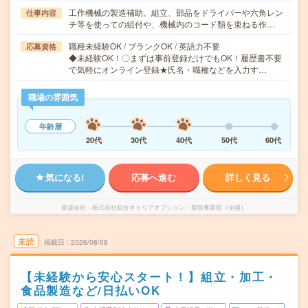
工作機械の製造補助。組立、部品をドライバーや六角レン
仕事内容
チ等を使っての組付や、機械内のコード類を束ねる作…
職種未経験OK / ブランクOK / 英語力不要
応募資格
◆未経験OK！〇まずは事前登録だけでもOK！履歴書不要
で気軽にオンライン登録★氏名・職種などを入力す…
職場の雰囲気
年齢層
20代
30代
40代
50代
60代
気になる!
応募へ進む
詳しく見る
派遣会社
株式会社綜合キャリアオプション 製造事業部（全国）
未読
掲載日
2026/08/08
【未経験から安心スタート！】組立・加工・
食品製造など/日払いOK