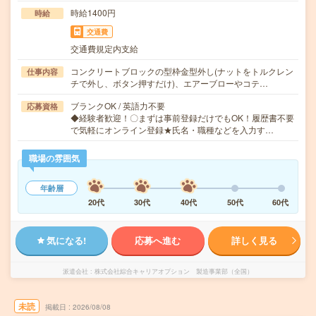
時給1400円
時給
交通費
交通費規定内支給
コンクリートブロックの型枠金型外し(ナットをトルクレン
仕事内容
チで外し、ボタン押すだけ)、エアーブローやコテ…
ブランクOK / 英語力不要
応募資格
◆経験者歓迎！〇まずは事前登録だけでもOK！履歴書不要
で気軽にオンライン登録★氏名・職種などを入力す…
職場の雰囲気
年齢層
20代
30代
40代
50代
60代
気になる!
応募へ進む
詳しく見る
派遣会社
株式会社綜合キャリアオプション 製造事業部（全国）
未読
掲載日
2026/08/08