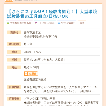
【さらにスキルUP！経験者歓迎！】大型環境
試験装置の工具組立/日払いOK
交通費別途支給あり
土日祝日が休み
WEB登録OK
派遣
静岡市清水区
勤務地
桜橋(静岡県)駅から車10分
月～金
曜日頻度
08:30～17:00
時間
長期でお仕事できる方、大歓迎！
期間
時給1450円
時給
交通費
交通費規定内支給
両腕を伸ばすぐらいの大型装置を一人で担当しマニュアル
仕事内容
を見ながら、工具を使い組み立てていく。工具は様々…
ブランクOK / 英語力不要
応募資格
◆経験者歓迎！〇まずは事前登録だけでもOK！履歴書不要