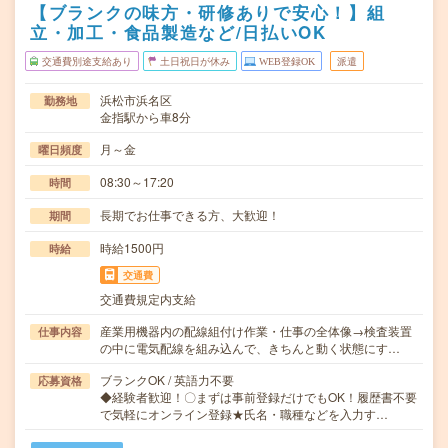
【ブランクの味方・研修ありで安心！】組
立・加工・食品製造など/日払いOK
交通費別途支給あり
土日祝日が休み
WEB登録OK
派遣
浜松市浜名区
勤務地
金指駅から車8分
月～金
曜日頻度
08:30～17:20
時間
長期でお仕事できる方、大歓迎！
期間
時給1500円
時給
交通費
交通費規定内支給
産業用機器内の配線組付け作業・仕事の全体像→検査装置
仕事内容
の中に電気配線を組み込んで、きちんと動く状態にす…
ブランクOK / 英語力不要
応募資格
◆経験者歓迎！〇まずは事前登録だけでもOK！履歴書不要
で気軽にオンライン登録★氏名・職種などを入力す…