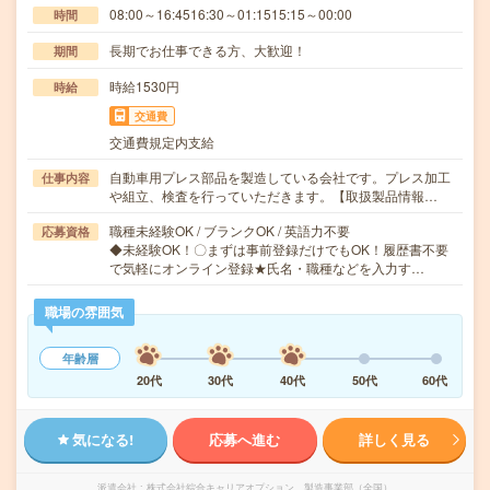
08:00～16:4516:30～01:1515:15～00:00
時間
長期でお仕事できる方、大歓迎！
期間
時給1530円
時給
交通費
交通費規定内支給
自動車用プレス部品を製造している会社です。プレス加工
仕事内容
や組立、検査を行っていただきます。【取扱製品情報…
職種未経験OK / ブランクOK / 英語力不要
応募資格
◆未経験OK！〇まずは事前登録だけでもOK！履歴書不要
で気軽にオンライン登録★氏名・職種などを入力す…
職場の雰囲気
年齢層
20代
30代
40代
50代
60代
気になる!
応募へ進む
詳しく見る
派遣会社
株式会社綜合キャリアオプション 製造事業部（全国）