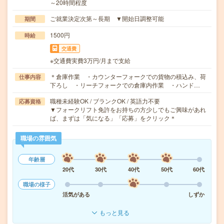
～20時間程度
ご就業決定次第～長期 ▼開始日調整可能
期間
1500円
時給
交通費
※交通費実費3万円/月まで支給
＊倉庫作業 ・カウンターフォークでの貨物の積込み、荷
仕事内容
下ろし ・リーチフォークでの倉庫内作業 ・ハンド…
職種未経験OK / ブランクOK / 英語力不要
応募資格
▼フォークリフト免許をお持ちの方少しでもご興味があれ
ば、まずは「気になる」「応募」をクリック＊
職場の雰囲気
年齢層
20代
30代
40代
50代
60代
職場の様子
活気がある
しずか
もっと見る