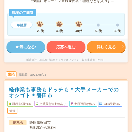
で気軽にオンライン登録★氏名・職種などを入力す…
職場の雰囲気
年齢層
20代
30代
40代
50代
60代
気になる!
応募へ進む
詳しく見る
派遣会社
株式会社綜合キャリアオプション 製造事業部（全国）
未読
掲載日
2026/08/08
軽作業も事務もドッチも＊大手メーカーでの
オシゴト＊磐田市
職種未経験OK
交通費別途支給あり
土日祝日が休み
WEB登録OK
派遣
静岡県磐田市
勤務地
敷地駅から車8分