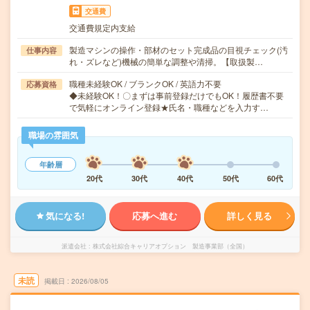
交通費
交通費規定内支給
製造マシンの操作・部材のセット完成品の目視チェック(汚
仕事内容
れ・ズレなど)機械の簡単な調整や清掃。【取扱製…
職種未経験OK / ブランクOK / 英語力不要
応募資格
◆未経験OK！〇まずは事前登録だけでもOK！履歴書不要
で気軽にオンライン登録★氏名・職種などを入力す…
職場の雰囲気
年齢層
20代
30代
40代
50代
60代
気になる!
応募へ進む
詳しく見る
派遣会社
株式会社綜合キャリアオプション 製造事業部（全国）
未読
掲載日
2026/08/05