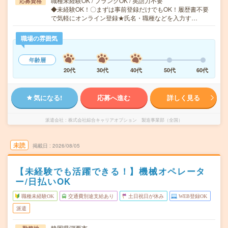
職種未経験OK / ブランクOK / 英語力不要
応募資格
◆未経験OK！〇まずは事前登録だけでもOK！履歴書不要
で気軽にオンライン登録★氏名・職種などを入力す…
職場の雰囲気
年齢層
20代
30代
40代
50代
60代
気になる!
応募へ進む
詳しく見る
派遣会社
株式会社綜合キャリアオプション 製造事業部（全国）
未読
掲載日
2026/08/05
【未経験でも活躍できる！】機械オペレータ
ー/日払いOK
職種未経験OK
交通費別途支給あり
土日祝日が休み
WEB登録OK
派遣
静岡県湖西市