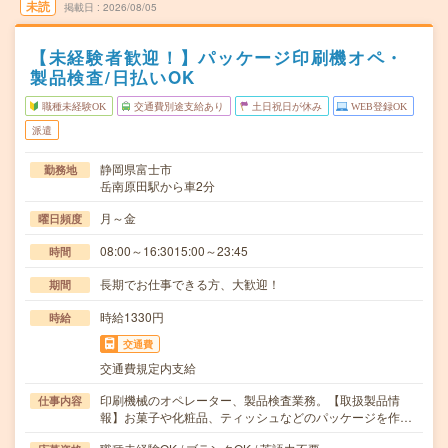
未読
掲載日
2026/08/05
【未経験者歓迎！】パッケージ印刷機オペ・
製品検査/日払いOK
職種未経験OK
交通費別途支給あり
土日祝日が休み
WEB登録OK
派遣
静岡県富士市
勤務地
岳南原田駅から車2分
月～金
曜日頻度
08:00～16:3015:00～23:45
時間
長期でお仕事できる方、大歓迎！
期間
時給1330円
時給
交通費
交通費規定内支給
印刷機械のオペレーター、製品検査業務。【取扱製品情
仕事内容
報】お菓子や化粧品、ティッシュなどのパッケージを作…