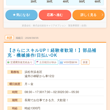
20代
30代
40代
50代
60代
気になる!
応募へ進む
詳しく見る
派遣会社
株式会社綜合キャリアオプション 製造事業部（全国）
未読
掲載日
2026/08/05
【さらにスキルUP！経験者歓迎！】部品補
充・機械操作/日払いOK
交通費別途支給あり
土日祝日が休み
WEB登録OK
派遣
浜松市浜名区
勤務地
遠州小林駅から車12分
月～金
曜日頻度
08:30～17:3017:30～02:3020:30～05:30
時間
長期でお仕事できる方、大歓迎！
期間
時給1300円
時給