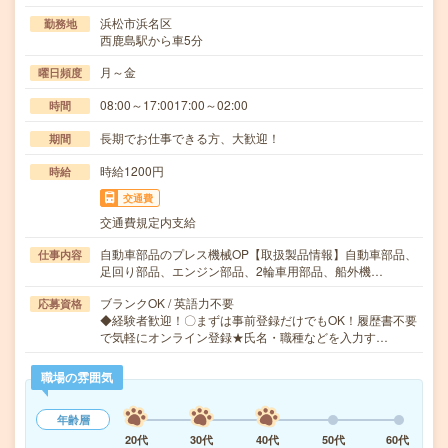
浜松市浜名区
勤務地
西鹿島駅から車5分
月～金
曜日頻度
08:00～17:0017:00～02:00
時間
長期でお仕事できる方、大歓迎！
期間
時給1200円
時給
交通費
交通費規定内支給
自動車部品のプレス機械OP【取扱製品情報】自動車部品、
仕事内容
足回り部品、エンジン部品、2輪車用部品、船外機…
ブランクOK / 英語力不要
応募資格
◆経験者歓迎！〇まずは事前登録だけでもOK！履歴書不要
で気軽にオンライン登録★氏名・職種などを入力す…
職場の雰囲気
年齢層
20代
30代
40代
50代
60代