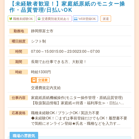
【未経験者歓迎！】家庭紙原紙のモニター操
作・品質管理/日払いOK
職種未経験OK
交通費別途支給あり
WEB登録OK
派遣
静岡県富士市
勤務地
シフト制
曜日頻度
07:00～15:0015:00～23:0023:00～07:00
時間
長期でお仕事できる方、大歓迎！
期間
時給1330円
時給
交通費
交通費規定内支給
家庭紙原紙機械操作(モニター操作管理・原紙品質管理)
仕事内容
【取扱製品情報】家庭紙≪待遇・福利厚生≫・日払い…
職種未経験OK / ブランクOK / 英語力不要
応募資格
◆未経験OK！〇まずは事前登録だけでもOK！履歴書不要
で気軽にオンライン登録★氏名・職種などを入力す…
職場の雰囲気