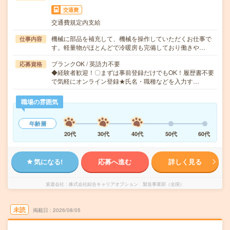
交通費
交通費規定内支給
機械に部品を補充して、機械を操作していただくお仕事で
仕事内容
す。軽量物がほとんどで冷暖房も完備しており働きや…
ブランクOK / 英語力不要
応募資格
◆経験者歓迎！〇まずは事前登録だけでもOK！履歴書不要
で気軽にオンライン登録★氏名・職種などを入力す…
職場の雰囲気
年齢層
20代
30代
40代
50代
60代
気になる!
応募へ進む
詳しく見る
派遣会社
株式会社綜合キャリアオプション 製造事業部（全国）
未読
掲載日
2026/08/05