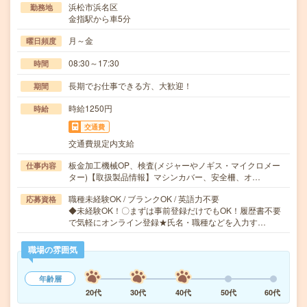
浜松市浜名区
勤務地
金指駅から車5分
月～金
曜日頻度
08:30～17:30
時間
長期でお仕事できる方、大歓迎！
期間
時給1250円
時給
交通費
交通費規定内支給
板金加工機械OP、検査(メジャーやノギス・マイクロメー
仕事内容
ター)【取扱製品情報】マシンカバー、安全柵、オ…
職種未経験OK / ブランクOK / 英語力不要
応募資格
◆未経験OK！〇まずは事前登録だけでもOK！履歴書不要
で気軽にオンライン登録★氏名・職種などを入力す…
職場の雰囲気
年齢層
20代
30代
40代
50代
60代