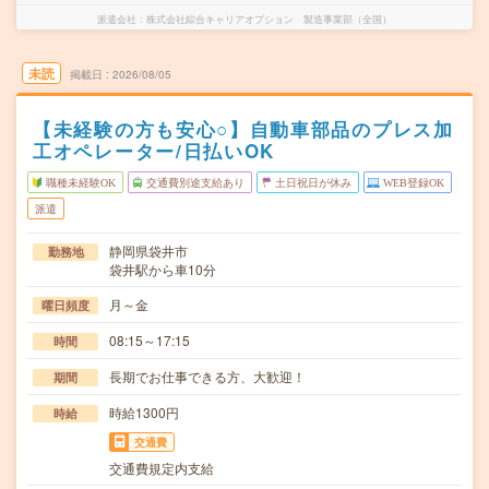
派遣会社
株式会社綜合キャリアオプション 製造事業部（全国）
未読
掲載日
2026/08/05
【未経験の方も安心○】自動車部品のプレス加
工オペレーター/日払いOK
職種未経験OK
交通費別途支給あり
土日祝日が休み
WEB登録OK
派遣
静岡県袋井市
勤務地
袋井駅から車10分
月～金
曜日頻度
08:15～17:15
時間
長期でお仕事できる方、大歓迎！
期間
時給1300円
時給
交通費
交通費規定内支給