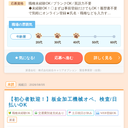
職種未経験OK / ブランクOK / 英語力不要
応募資格
◆未経験OK！〇まずは事前登録だけでもOK！履歴書不要
で気軽にオンライン登録★氏名・職種などを入力す…
職場の雰囲気
年齢層
20代
30代
40代
50代
60代
気になる!
応募へ進む
詳しく見る
派遣会社
株式会社綜合キャリアオプション 製造事業部（全国）
未読
掲載日
2026/08/05
【初心者歓迎！】板金加工機械オペ、検査/日
払いOK
職種未経験OK
交通費別途支給あり
土日祝日が休み
WEB登録OK
派遣