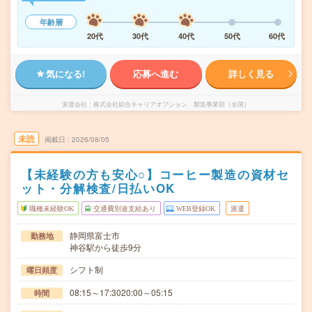
年齢層
20代
30代
40代
50代
60代
気になる!
応募へ進む
詳しく見る
派遣会社
株式会社綜合キャリアオプション 製造事業部（全国）
未読
掲載日
2026/08/05
【未経験の方も安心○】コーヒー製造の資材セ
ット・分解検査/日払いOK
職種未経験OK
交通費別途支給あり
WEB登録OK
派遣
静岡県富士市
勤務地
神谷駅から徒歩9分
シフト制
曜日頻度
08:15～17:3020:00～05:15
時間