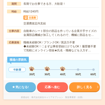
長期でお仕事できる方、大歓迎！
期間
時給1240円
時給
交通費
交通費規定内支給
自動車のシート部分の部品を作っている企業片手サイズの
仕事内容
金属部品機械が加工してくれるので、機械に部品をセ…
職種未経験OK / ブランクOK / 英語力不要
応募資格
◆未経験OK！〇まずは事前登録だけでもOK！履歴書不要
で気軽にオンライン登録★氏名・職種などを入力す…
職場の雰囲気
年齢層
20代
30代
40代
50代
60代
気になる!
応募へ進む
詳しく見る
派遣会社
株式会社綜合キャリアオプション 製造事業部（全国）