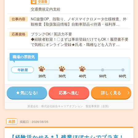
交通費
交通費規定内支給
NC旋盤OP、段取り、ノギスマイクロメータ仕様検査、外
仕事内容
観検査【取扱製品情報】自動車部品≪待遇・福利厚…
ブランクOK / 英語力不要
応募資格
◆経験者歓迎！〇まずは事前登録だけでもOK！履歴書不要
で気軽にオンライン登録★氏名・職種などを入力す…
職場の雰囲気
年齢層
20代
30代
40代
50代
60代
気になる!
応募へ進む
詳しく見る
派遣会社
株式会社綜合キャリアオプション 製造事業部（全国）
未読
掲載日
2026/08/05
【経験活かせる＊】残業ほぼナシでプラ充！