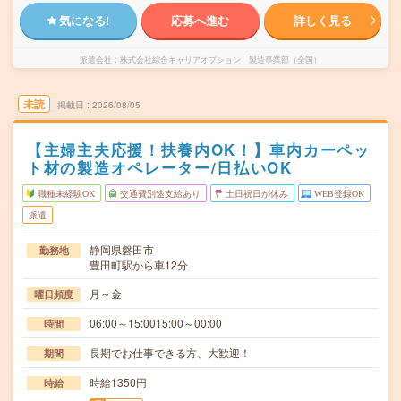
気になる!
応募へ進む
詳しく見る
派遣会社
株式会社綜合キャリアオプション 製造事業部（全国）
未読
掲載日
2026/08/05
【主婦主夫応援！扶養内OK！】車内カーペッ
ト材の製造オペレーター/日払いOK
職種未経験OK
交通費別途支給あり
土日祝日が休み
WEB登録OK
派遣
静岡県磐田市
勤務地
豊田町駅から車12分
月～金
曜日頻度
06:00～15:0015:00～00:00
時間
長期でお仕事できる方、大歓迎！
期間
時給1350円
時給