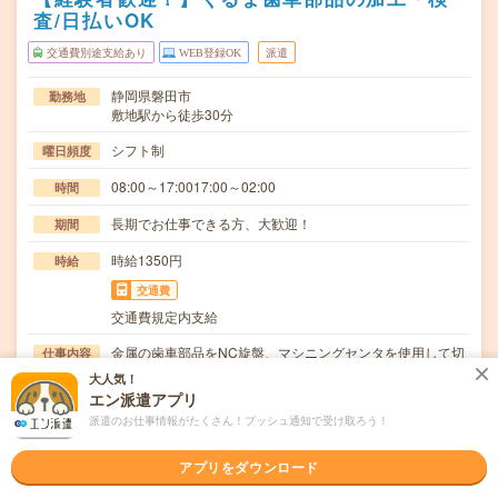
査/日払いOK
交通費別途支給あり
WEB登録OK
派遣
静岡県磐田市
勤務地
敷地駅から徒歩30分
シフト制
曜日頻度
08:00～17:0017:00～02:00
時間
長期でお仕事できる方、大歓迎！
期間
時給1350円
時給
交通費
交通費規定内支給
金属の歯車部品をNC旋盤、マシニングセンタを使用して切
仕事内容
削加工、測定検査するお仕事具体的には、以下の通…
大人気！
エン派遣アプリ
ブランクOK / 英語力不要
応募資格
派遣のお仕事情報がたくさん！プッシュ通知で受け取ろう！
◆経験者歓迎！〇まずは事前登録だけでもOK！履歴書不要
で気軽にオンライン登録★氏名・職種などを入力す…
アプリをダウンロード
職場の雰囲気