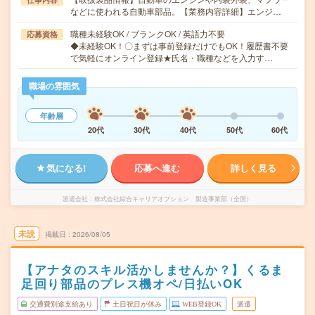
などに使われる自動車部品。【業務内容詳細】エンジ…
職種未経験OK / ブランクOK / 英語力不要
応募資格
◆未経験OK！〇まずは事前登録だけでもOK！履歴書不要
で気軽にオンライン登録★氏名・職種などを入力す…
職場の雰囲気
年齢層
20代
30代
40代
50代
60代
気になる!
応募へ進む
詳しく見る
派遣会社
株式会社綜合キャリアオプション 製造事業部（全国）
未読
掲載日
2026/08/05
【アナタのスキル活かしませんか？】くるま
足回り部品のプレス機オペ/日払いOK
交通費別途支給あり
土日祝日が休み
WEB登録OK
派遣