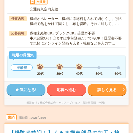
交通費
交通費規定内支給
機械オペレーター。機械に原材料を入れて細かくし、別の
仕事内容
機械で熱をかけて固くし、布を切断。それに対して、…
職種未経験OK / ブランクOK / 英語力不要
応募資格
◆未経験OK！〇まずは事前登録だけでもOK！履歴書不要
で気軽にオンライン登録★氏名・職種などを入力す…
職場の雰囲気
年齢層
20代
30代
40代
50代
60代
気になる!
応募へ進む
詳しく見る
派遣会社
株式会社綜合キャリアオプション 製造事業部（全国）
未読
掲載日
2026/08/05
【経験者歓迎！】くるま歯車部品の加工・検