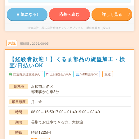
気になる!
応募へ進む
詳しく見る
派遣会社
株式会社綜合キャリアオプション 製造事業部（全国）
未読
掲載日
2026/08/05
【経験者歓迎！】くるま部品の旋盤加工・検
査/日払いOK
交通費別途支給あり
土日祝日が休み
WEB登録OK
派遣
浜松市浜名区
勤務地
都田駅から車8分
月～金
曜日頻度
08:00～16:5017:00～01:4019:00～03:40
時間
長期でお仕事できる方、大歓迎！
期間
時給1225円
時給