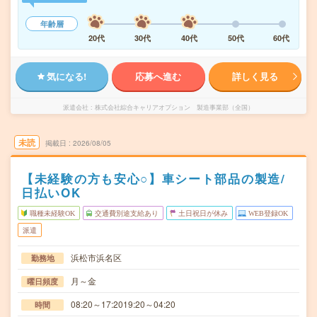
年齢層
20代
30代
40代
50代
60代
気になる!
応募へ進む
詳しく見る
派遣会社
株式会社綜合キャリアオプション 製造事業部（全国）
未読
掲載日
2026/08/05
【未経験の方も安心○】車シート部品の製造/
日払いOK
職種未経験OK
交通費別途支給あり
土日祝日が休み
WEB登録OK
派遣
浜松市浜名区
勤務地
月～金
曜日頻度
08:20～17:2019:20～04:20
時間