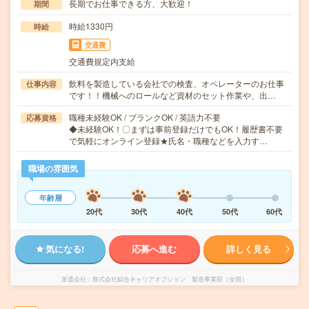
長期でお仕事できる方、大歓迎！
期間
時給1330円
時給
交通費
交通費規定内支給
飲料を製造している会社での検査、オペレーターのお仕事
仕事内容
です！！機械へのロールなど資材のセット作業や、出…
職種未経験OK / ブランクOK / 英語力不要
応募資格
◆未経験OK！〇まずは事前登録だけでもOK！履歴書不要
で気軽にオンライン登録★氏名・職種などを入力す…
職場の雰囲気
年齢層
20代
30代
40代
50代
60代
気になる!
応募へ進む
詳しく見る
派遣会社
株式会社綜合キャリアオプション 製造事業部（全国）