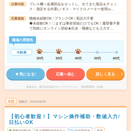
プレス機へ金属部品をセットし、出てきた製品をチェッ
仕事内容
ク・測定する作業(ノギス・マイクロメーター使用)※…
職種未経験OK / ブランクOK / 英語力不要
応募資格
◆未経験OK！〇まずは事前登録だけでもOK！履歴書不要
で気軽にオンライン登録★氏名・職種などを入力す…
職場の雰囲気
年齢層
20代
30代
40代
50代
60代
気になる!
応募へ進む
詳しく見る
派遣会社
株式会社綜合キャリアオプション 製造事業部（全国）
未読
掲載日
2026/08/05
【初心者歓迎！】マシン操作補助・数値入力/
日払いOK
職種未経験OK
交通費別途支給あり
WEB登録OK
派遣