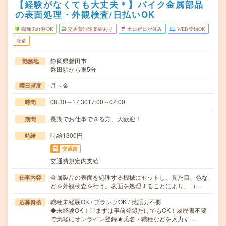
【経験がなくても大丈夫＊】バイク金属部品
の表面処理・外観検査/日払いOK
職種未経験OK
交通費別途支給あり
土日祝日が休み
WEB登録OK
派遣
静岡県磐田市
勤務地
磐田駅から車5分
月～金
曜日頻度
08:30～17:3017:00～02:00
時間
長期でお仕事できる方、大歓迎！
期間
時給1300円
時給
交通費
交通費規定内支給
金属製品の表面を処理する機械にセットし、見た目、色な
仕事内容
どを外観検査を行う。表面を処理することにより、コ…
職種未経験OK / ブランクOK / 英語力不要
応募資格
◆未経験OK！〇まずは事前登録だけでもOK！履歴書不要
で気軽にオンライン登録★氏名・職種などを入力す…