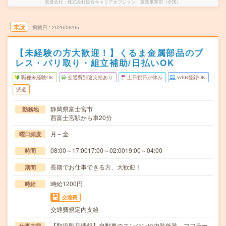
派遣会社
株式会社綜合キャリアオプション 製造事業部（全国）
未読
掲載日
2026/08/05
【未経験の方大歓迎！】くるま金属部品のプ
レス・バリ取り・組立補助/日払いOK
職種未経験OK
交通費別途支給あり
土日祝日が休み
WEB登録OK
派遣
静岡県富士宮市
勤務地
西富士宮駅から車20分
月～金
曜日頻度
08:00～17:0017:00～02:0019:00～04:00
時間
長期でお仕事できる方、大歓迎！
期間
時給1200円
時給
交通費
交通費規定内支給
【取扱製品情報】自動車のエンジンや内装外装、マフラー
仕事内容