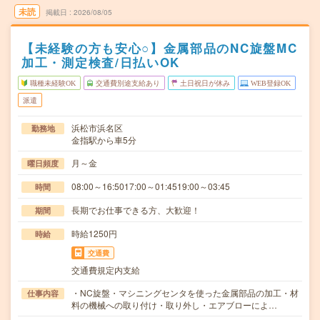
未読
掲載日
2026/08/05
【未経験の方も安心○】金属部品のNC旋盤MC
加工・測定検査/日払いOK
職種未経験OK
交通費別途支給あり
土日祝日が休み
WEB登録OK
派遣
浜松市浜名区
勤務地
金指駅から車5分
月～金
曜日頻度
08:00～16:5017:00～01:4519:00～03:45
時間
長期でお仕事できる方、大歓迎！
期間
時給1250円
時給
交通費
交通費規定内支給
・NC旋盤・マシニングセンタを使った金属部品の加工・材
仕事内容
料の機械への取り付け・取り外し・エアブローによ…