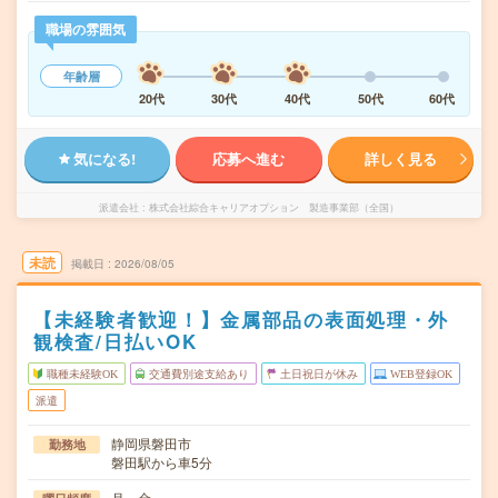
職場の雰囲気
年齢層
20代
30代
40代
50代
60代
気になる!
応募へ進む
詳しく見る
派遣会社
株式会社綜合キャリアオプション 製造事業部（全国）
未読
掲載日
2026/08/05
【未経験者歓迎！】金属部品の表面処理・外
観検査/日払いOK
職種未経験OK
交通費別途支給あり
土日祝日が休み
WEB登録OK
派遣
静岡県磐田市
勤務地
磐田駅から車5分
月～金