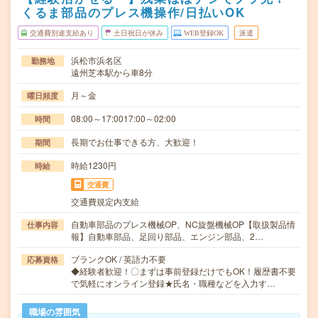
くるま部品のプレス機操作/日払いOK
交通費別途支給あり
土日祝日が休み
WEB登録OK
派遣
浜松市浜名区
勤務地
遠州芝本駅から車8分
月～金
曜日頻度
08:00～17:0017:00～02:00
時間
長期でお仕事できる方、大歓迎！
期間
時給1230円
時給
交通費
交通費規定内支給
自動車部品のプレス機械OP、NC旋盤機械OP【取扱製品情
仕事内容
報】自動車部品、足回り部品、エンジン部品、2…
ブランクOK / 英語力不要
応募資格
◆経験者歓迎！〇まずは事前登録だけでもOK！履歴書不要
で気軽にオンライン登録★氏名・職種などを入力す…
職場の雰囲気