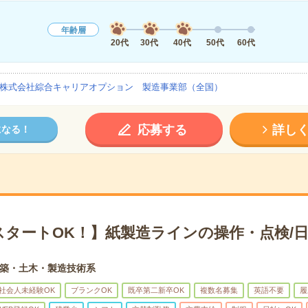
年齢層
20代
30代
40代
50代
60代
株式会社綜合キャリアオプション 製造事業部（全国）
応募する
詳し
になる！
スタートOK！】紙製造ラインの操作・点検/日
築・土木・製造技術系
社会人未経験OK
ブランクOK
既卒第二新卒OK
複数名募集
英語不要
履