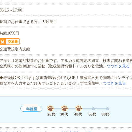
08:15～17:00
長期でお仕事できる方、大歓迎！
時給1650円
交通費
交通費規定内支給
アルカリ乾電池製造のお仕事です。アルカリ乾電池の組立、検査に関わる業
全業務その他付随する業務【取扱製品情報】アルカリ乾電池…
つづきを見る
◆未経験OK！〇まずは事前登録だけでもOK！履歴書不要で気軽にオンライ
種などを入力するだけ★オシゴトただいま少しずつ増加中…
つづきを見る
年齢層
20代
30代
40代
50代
60代