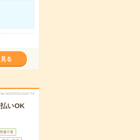
く見る
No.SCOST5212447-T4
払いOK
歴書不要