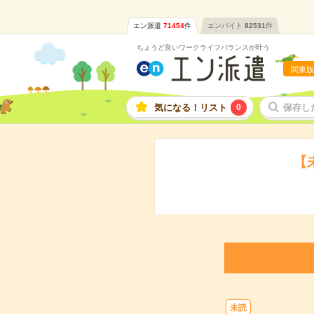
エン派遣
71454
件
エンバイト
82531
件
ちょうど良いワークライフバランスが叶う
関東版
気になる！リスト
0
保存し
【
未読