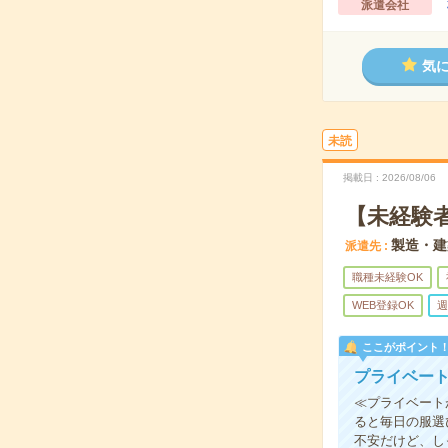
派遣会社
気
未読
掲載日
2026/08/06
【未経験
製造・建
派遣先
職種未経験OK
WEB登録OK
週
ここがポイント
プライベー
≪プライベート
ると毎日の服選
不安だけど、し