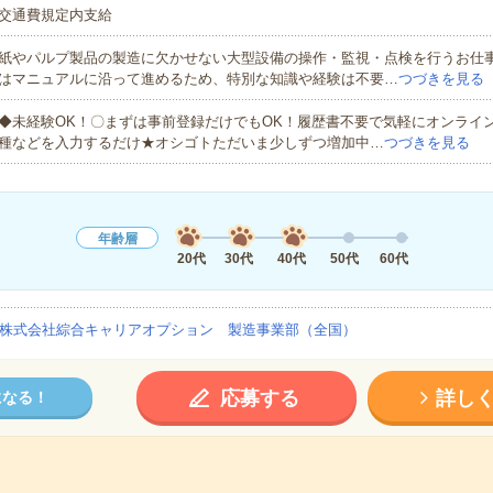
交通費規定内支給
紙やパルプ製品の製造に欠かせない大型設備の操作・監視・点検を行うお仕
はマニュアルに沿って進めるため、特別な知識や経験は不要…
つづきを見る
◆未経験OK！〇まずは事前登録だけでもOK！履歴書不要で気軽にオンライ
種などを入力するだけ★オシゴトただいま少しずつ増加中…
つづきを見る
年齢層
20代
30代
40代
50代
60代
株式会社綜合キャリアオプション 製造事業部（全国）
応募する
詳し
になる！