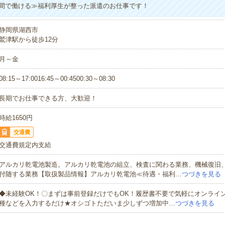
間で働ける≫福利厚生が整った派遣のお仕事です！
静岡県湖西市
鷲津駅から徒歩12分
月～金
08:15～17:0016:45～00:4500:30～08:30
長期でお仕事できる方、大歓迎！
時給1650円
交通費
交通費規定内支給
アルカリ乾電池製造。アルカリ乾電池の組立、検査に関わる業務、機械復旧
付随する業務【取扱製品情報】アルカリ乾電池≪待遇・福利…
つづきを見る
◆未経験OK！〇まずは事前登録だけでもOK！履歴書不要で気軽にオンライ
種などを入力するだけ★オシゴトただいま少しずつ増加中…
つづきを見る