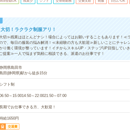
WEB登録OK
残業少
シフト
交替制勤務
交費支給
制服
日払いOK
！
も大切！ラクラク制服アリ！
大切≫残業はほとんどナシ！場合によってはお願いすることもあります！≪
ので、毎日の服装の悩み解消！≪未経験の方も大歓迎≫新しいことにチャレ
かり働く環境が整っています！イチからスキルUP・ステップUP目指してい
ご提案≫一人で悩まず気軽に相談できる、派遣のお仕事です！
静岡県島田市
島田(静岡県)駅から徒歩15分
シフト制
06:50～15:0014:50～22:0021:50～07:00
長期でお仕事できる方、大歓迎！
時給1650円
交通費