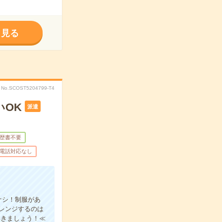
く見る
No.SCOST5204799-T4
いOK
派遣
歴書不要
電話対応なし
ナシ！制服があ
レンジするのは
いきましょう！≪