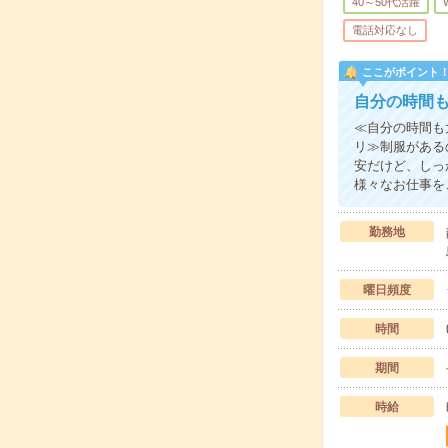
40～50代活躍
電話対応なし
ここがポイント
自分の時間
≪自分の時間も
リ≫制服がある
安だけど、しっ
様々なお仕事を
勤務地
曜日頻度
時間
期間
時給