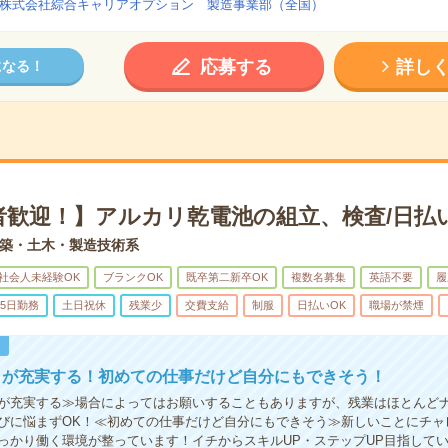
株式会社綜合キャリアオプション 製造事業部（全国）
応募する
詳し
になる！
者歓迎！】アルカリ乾電池の組立、検査/日払
築・土木・製造技術系
社会人未経験OK
ブランクOK
既卒第二新卒OK
複数名募集
英語不要
履
5日勤務
土日祝休
残業少
交費支給
制服
日払いOK
職場が禁煙
！
トが充実する！初めての仕事だけど自分にもできそう！
が充実する≫場合によってはお願いすることもありますが、残業はほとんど
びに悩まずOK！≪初めての仕事だけど自分にもできそう≫新しいことにチャ
っかり働く環境が整っています！イチからスキルUP・ステップUP目指して