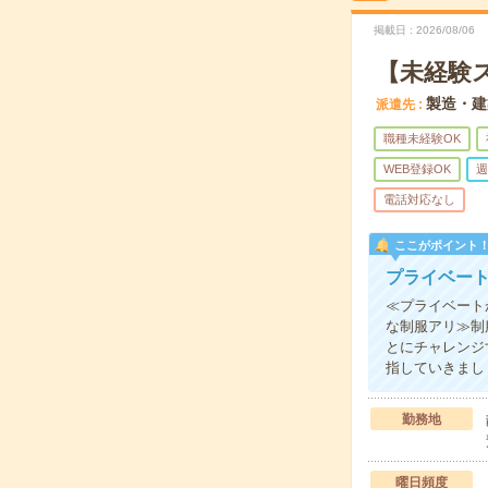
掲載日
2026/08/06
【未経験
製造・建
派遣先
職種未経験OK
WEB登録OK
週
電話対応なし
ここがポイント
プライベー
≪プライベート
な制服アリ≫制
とにチャレンジ
指していきまし
勤務地
曜日頻度