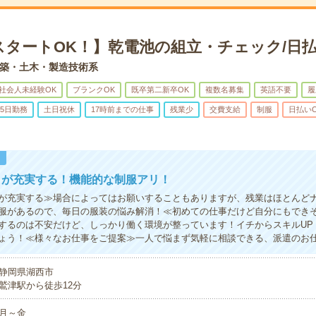
スタートOK！】乾電池の組立・チェック/日払
築・土木・製造技術系
社会人未経験OK
ブランクOK
既卒第二新卒OK
複数名募集
英語不要
履
5日勤務
土日祝休
17時前までの仕事
残業少
交費支給
制服
日払い
！
トが充実する！機能的な制服アリ！
が充実する≫場合によってはお願いすることもありますが、残業はほとんど
服があるので、毎日の服装の悩み解消！≪初めての仕事だけど自分にもでき
するのは不安だけど、しっかり働く環境が整っています！イチからスキルUP
ょう！≪様々なお仕事をご提案≫一人で悩まず気軽に相談できる、派遣のお
静岡県湖西市
鷲津駅から徒歩12分
月～金