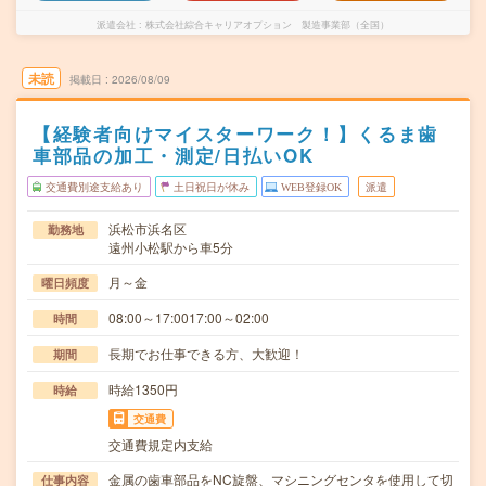
派遣会社
株式会社綜合キャリアオプション 製造事業部（全国）
未読
掲載日
2026/08/09
【経験者向けマイスターワーク！】くるま歯
車部品の加工・測定/日払いOK
交通費別途支給あり
土日祝日が休み
WEB登録OK
派遣
浜松市浜名区
勤務地
遠州小松駅から車5分
月～金
曜日頻度
08:00～17:0017:00～02:00
時間
長期でお仕事できる方、大歓迎！
期間
時給1350円
時給
交通費
交通費規定内支給
金属の歯車部品をNC旋盤、マシニングセンタを使用して切
仕事内容