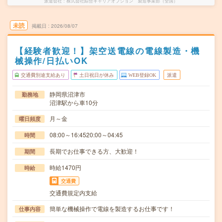
派遣会社
株式会社綜合キャリアオプション 製造事業部（全国）
未読
掲載日
2026/08/07
【経験者歓迎！】架空送電線の電線製造・機
械操作/日払いOK
交通費別途支給あり
土日祝日が休み
WEB登録OK
派遣
静岡県沼津市
勤務地
沼津駅から車10分
月～金
曜日頻度
08:00～16:4520:00～04:45
時間
長期でお仕事できる方、大歓迎！
期間
時給1470円
時給
交通費
交通費規定内支給
簡単な機械操作で電線を製造するお仕事です！
仕事内容