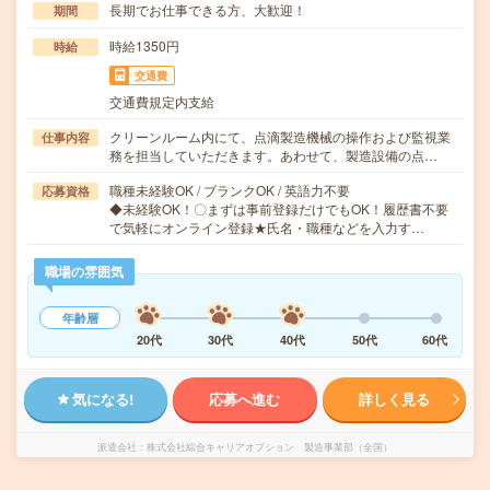
長期でお仕事できる方、大歓迎！
期間
時給1350円
時給
交通費
交通費規定内支給
クリーンルーム内にて、点滴製造機械の操作および監視業
仕事内容
務を担当していただきます。あわせて、製造設備の点…
職種未経験OK / ブランクOK / 英語力不要
応募資格
◆未経験OK！〇まずは事前登録だけでもOK！履歴書不要
で気軽にオンライン登録★氏名・職種などを入力す…
職場の雰囲気
年齢層
20代
30代
40代
50代
60代
気になる!
応募へ進む
詳しく見る
派遣会社
株式会社綜合キャリアオプション 製造事業部（全国）