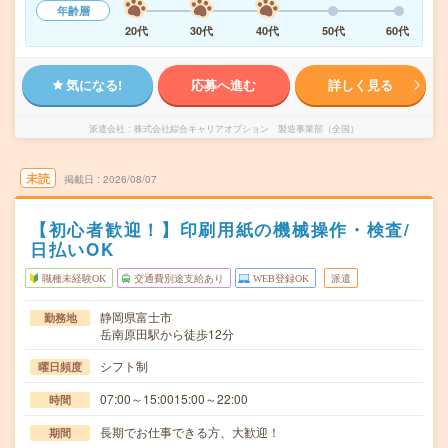
年齢層
20代
30代
40代
50代
60代
気になる!
応募へ進む
詳しく見る
派遣会社
株式会社綜合キャリアオプション 製造事業部（全国）
未読
掲載日
2026/08/07
【初心者歓迎！】印刷用紙の機械操作・検査/
日払いOK
職種未経験OK
交通費別途支給あり
WEB登録OK
派遣
静岡県富士市
勤務地
岳南原田駅から徒歩12分
シフト制
曜日頻度
07:00～15:0015:00～22:00
時間
長期でお仕事できる方、大歓迎！
期間