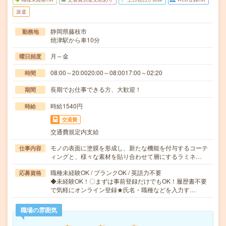
派遣
静岡県藤枝市
勤務地
焼津駅から車10分
月～金
曜日頻度
08:00～20:0020:00～08:0017:00～02:20
時間
長期でお仕事できる方、大歓迎！
期間
時給1540円
時給
交通費
交通費規定内支給
モノの表面に塗膜を形成し、新たな機能を付与するコーテ
仕事内容
ィングと、様々な素材を貼り合わせて層にするラミネ…
職種未経験OK / ブランクOK / 英語力不要
応募資格
◆未経験OK！〇まずは事前登録だけでもOK！履歴書不要
で気軽にオンライン登録★氏名・職種などを入力す…
職場の雰囲気