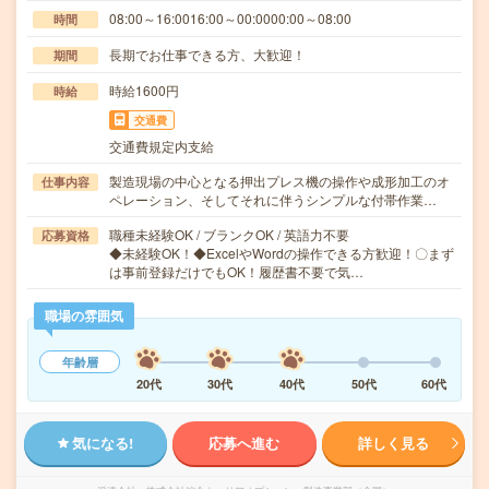
08:00～16:0016:00～00:0000:00～08:00
時間
長期でお仕事できる方、大歓迎！
期間
時給1600円
時給
交通費
交通費規定内支給
製造現場の中心となる押出プレス機の操作や成形加工のオ
仕事内容
ペレーション、そしてそれに伴うシンプルな付帯作業…
職種未経験OK / ブランクOK / 英語力不要
応募資格
◆未経験OK！◆ExcelやWordの操作できる方歓迎！〇まず
は事前登録だけでもOK！履歴書不要で気…
職場の雰囲気
年齢層
20代
30代
40代
50代
60代
気になる!
応募へ進む
詳しく見る