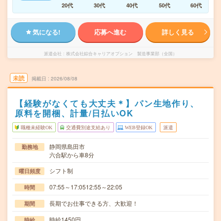
20代
30代
40代
50代
60代
気になる!
応募へ進む
詳しく見る
派遣会社
株式会社綜合キャリアオプション 製造事業部（全国）
未読
掲載日
2026/08/08
【経験がなくても大丈夫＊】パン生地作り、
原料を開梱、計量/日払いOK
職種未経験OK
交通費別途支給あり
WEB登録OK
派遣
静岡県島田市
勤務地
六合駅から車8分
シフト制
曜日頻度
07:55～17:0512:55～22:05
時間
長期でお仕事できる方、大歓迎！
期間
時給1450円
時給