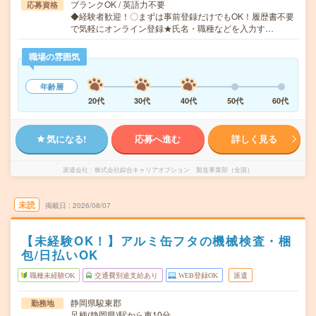
ブランクOK / 英語力不要
応募資格
◆経験者歓迎！〇まずは事前登録だけでもOK！履歴書不要
で気軽にオンライン登録★氏名・職種などを入力す…
職場の雰囲気
年齢層
20代
30代
40代
50代
60代
気になる!
応募へ進む
詳しく見る
派遣会社
株式会社綜合キャリアオプション 製造事業部（全国）
未読
掲載日
2026/08/07
【未経験OK！】アルミ缶フタの機械検査・梱
包/日払いOK
職種未経験OK
交通費別途支給あり
WEB登録OK
派遣
静岡県駿東郡
勤務地
足柄(静岡県)駅から車10分