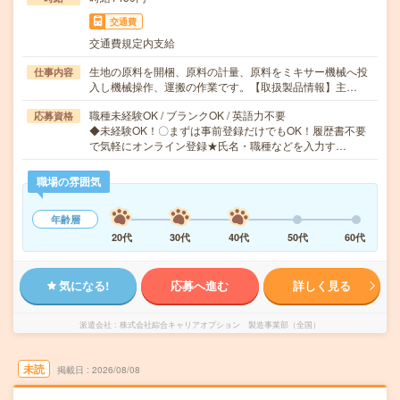
交通費
交通費規定内支給
生地の原料を開梱、原料の計量、原料をミキサー機械へ投
仕事内容
入し機械操作、運搬の作業です。【取扱製品情報】主…
職種未経験OK / ブランクOK / 英語力不要
応募資格
◆未経験OK！〇まずは事前登録だけでもOK！履歴書不要
で気軽にオンライン登録★氏名・職種などを入力す…
職場の雰囲気
年齢層
20代
30代
40代
50代
60代
気になる!
応募へ進む
詳しく見る
派遣会社
株式会社綜合キャリアオプション 製造事業部（全国）
未読
掲載日
2026/08/08