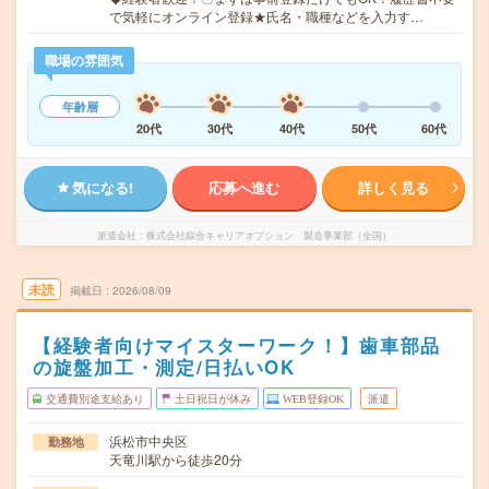
で気軽にオンライン登録★氏名・職種などを入力す…
職場の雰囲気
年齢層
20代
30代
40代
50代
60代
気になる!
応募へ進む
詳しく見る
派遣会社
株式会社綜合キャリアオプション 製造事業部（全国）
未読
掲載日
2026/08/09
【経験者向けマイスターワーク！】歯車部品
の旋盤加工・測定/日払いOK
交通費別途支給あり
土日祝日が休み
WEB登録OK
派遣
浜松市中央区
勤務地
天竜川駅から徒歩20分