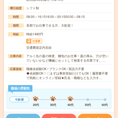
シフト制
曜日頻度
08:00～16:1516:00～00:1500:00～08:15
時間
長期でお仕事できる方、大歓迎！
期間
時給1480円
時給
交通費
交通費規定内支給
アルミ缶の蓋の検査、梱包のお仕事！蓋の厚み、穴が空い
仕事内容
ていないかなど機械にセットして検査する作業です。…
職種未経験OK / ブランクOK / 英語力不要
応募資格
◆未経験OK！〇まずは事前登録だけでもOK！履歴書不要
で気軽にオンライン登録★氏名・職種などを入力す…
職場の雰囲気
年齢層
20代
30代
40代
50代
60代