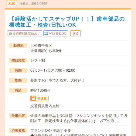
未読
掲載日
2026/08/09
【経験活かしてステップUP！！】歯車部品の
機械加工・検査/日払いOK
交通費別途支給あり
WEB登録OK
派遣
浜松市中央区
勤務地
天竜川駅から車5分
シフト制
曜日頻度
08:00～17:0017:00～02:00
時間
長期でお仕事できる方、大歓迎！
期間
時給1350円
時給
交通費
交通費規定内支給
金属の歯車部品をNC旋盤、マシニングセンタを使用して切
仕事内容
削加工、測定検査するお仕事具体的には、以下の通…
ブランクOK / 英語力不要
応募資格
◆経験者歓迎！〇まずは事前登録だけでもOK！履歴書不要