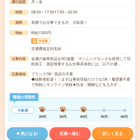
月～金
曜日頻度
08:00～17:0017:00～02:00
時間
長期でお仕事できる方、大歓迎！
期間
時給1350円
時給
交通費
交通費規定内支給
金属の歯車部品をNC旋盤、マシニングセンタを使用して切
仕事内容
削加工、測定検査するお仕事具体的には、以下の通…
ブランクOK / 英語力不要
応募資格
◆経験者歓迎！〇まずは事前登録だけでもOK！履歴書不要
で気軽にオンライン登録★氏名・職種などを入力す…
職場の雰囲気
年齢層
20代
30代
40代
50代
60代
気になる!
応募へ進む
詳しく見る