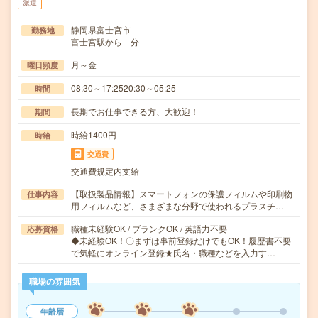
派遣
静岡県富士宮市
勤務地
富士宮駅から---分
月～金
曜日頻度
08:30～17:2520:30～05:25
時間
長期でお仕事できる方、大歓迎！
期間
時給1400円
時給
交通費
交通費規定内支給
【取扱製品情報】スマートフォンの保護フィルムや印刷物
仕事内容
用フィルムなど、さまざまな分野で使われるプラスチ…
職種未経験OK / ブランクOK / 英語力不要
応募資格
◆未経験OK！〇まずは事前登録だけでもOK！履歴書不要
で気軽にオンライン登録★氏名・職種などを入力す…
職場の雰囲気
年齢層