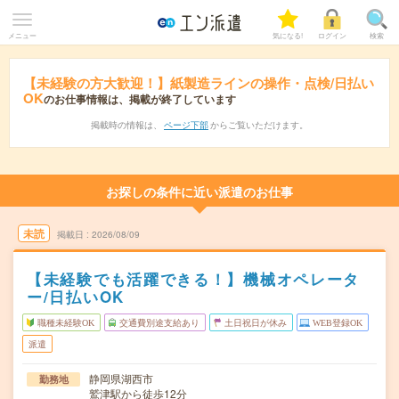
メニュー
気になる!
ログイン
検索
【未経験の方大歓迎！】紙製造ラインの操作・点検/日払い
OK
のお仕事情報は、掲載が終了しています
掲載時の情報は、
ページ下部
からご覧いただけます。
お探しの条件に近い派遣のお仕事
未読
掲載日
2026/08/09
【未経験でも活躍できる！】機械オペレータ
ー/日払いOK
職種未経験OK
交通費別途支給あり
土日祝日が休み
WEB登録OK
派遣
静岡県湖西市
勤務地
鷲津駅から徒歩12分