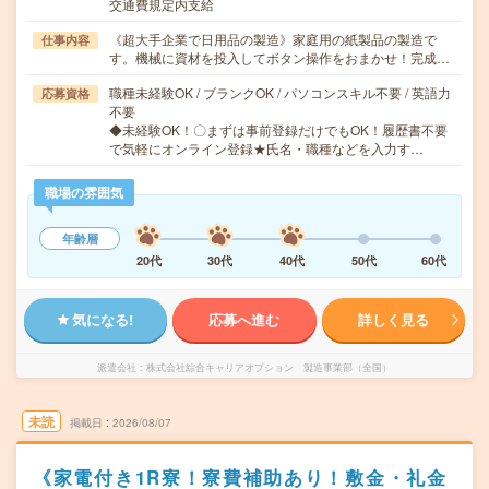
交通費規定内支給
《超大手企業で日用品の製造》家庭用の紙製品の製造で
仕事内容
す。機械に資材を投入してボタン操作をおまかせ！完成…
職種未経験OK / ブランクOK / パソコンスキル不要 / 英語力
応募資格
不要
◆未経験OK！〇まずは事前登録だけでもOK！履歴書不要
で気軽にオンライン登録★氏名・職種などを入力す…
職場の雰囲気
年齢層
20代
30代
40代
50代
60代
気になる!
応募へ進む
詳しく見る
派遣会社
株式会社綜合キャリアオプション 製造事業部（全国）
未読
掲載日
2026/08/07
《家電付き1R寮！寮費補助あり！敷金・礼金