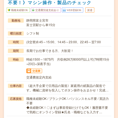
不要！》マシン操作・製品のチェック
職種未経験OK
交通費別途支給あり
WEB登録OK
派遣
静岡県富士宮市
勤務地
富士宮駅から車15分
シフト制
曜日頻度
(3交替)6:45～15:00、14:45～23:00、22:45～翌7:00
時間
長期でお仕事できる方、大歓迎！
期間
時給1500～1875円 月収例26万8000円以上可(7時間15分
時給
×23日+深夜手当)
交通費
交通費規定内支給
《超大手企業で日用品の製造》家庭用の紙製品の製造で
仕事内容
す。機械に資材を投入してボタン操作をおまかせ！完成…
職種未経験OK / ブランクOK / パソコンスキル不要 / 英語力
応募資格
不要
◆未経験OK！〇まずは事前登録だけでもOK！履歴書不要
で気軽にオンライン登録★氏名・職種などを入力す…