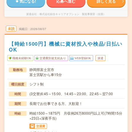
気になる!
応募へ進む
詳しく見る
派遣会社
株式会社綜合キャリアオプション 製造事業部（全国）
未読
掲載日
2026/08/07
【時給1500円】機械に資材投入や検品/日払い
OK
職種未経験OK
交通費別途支給あり
WEB登録OK
派遣
静岡県富士宮市
勤務地
富士宮駅から車15分
シフト制
曜日頻度
(3交替)6:45～15:00、14:45～23:00、22:45～翌7:00
時間
長期でお仕事できる方、大歓迎！
期間
時給1500～1875円 月収例26万8000円以上可(7時間15分
時給
×23日+深夜手当)
交通費