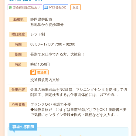
交通費別途支給あり
WEB登録OK
派遣
静岡県磐田市
勤務地
敷地駅から徒歩30分
シフト制
曜日頻度
08:00～17:0017:00～02:00
時間
長期でお仕事できる方、大歓迎！
期間
時給1350円
時給
交通費
交通費規定内支給
金属の歯車部品をNC旋盤、マシニングセンタを使用して切
仕事内容
削加工、測定検査するお仕事具体的には、以下の通…
ブランクOK / 英語力不要
応募資格
◆経験者歓迎！〇まずは事前登録だけでもOK！履歴書不要
で気軽にオンライン登録★氏名・職種などを入力す…
職場の雰囲気