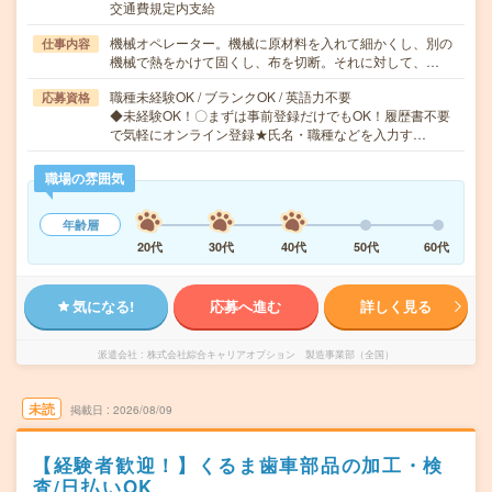
交通費規定内支給
機械オペレーター。機械に原材料を入れて細かくし、別の
仕事内容
機械で熱をかけて固くし、布を切断。それに対して、…
職種未経験OK / ブランクOK / 英語力不要
応募資格
◆未経験OK！〇まずは事前登録だけでもOK！履歴書不要
で気軽にオンライン登録★氏名・職種などを入力す…
職場の雰囲気
年齢層
20代
30代
40代
50代
60代
気になる!
応募へ進む
詳しく見る
派遣会社
株式会社綜合キャリアオプション 製造事業部（全国）
未読
掲載日
2026/08/09
【経験者歓迎！】くるま歯車部品の加工・検
査/日払いOK