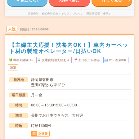
派遣会社
株式会社綜合キャリアオプション 製造事業部（全国）
未読
掲載日
2026/08/09
【主婦主夫応援！扶養内OK！】車内カーペッ
ト材の製造オペレーター/日払いOK
職種未経験OK
交通費別途支給あり
土日祝日が休み
WEB登録OK
派遣
静岡県磐田市
勤務地
豊田町駅から車12分
月～金
曜日頻度
06:00～15:0015:00～00:00
時間
長期でお仕事できる方、大歓迎！
期間
時給1350円
時給
交通費