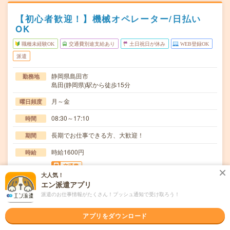
【初心者歓迎！】機械オペレーター/日払い
OK
職種未経験OK
交通費別途支給あり
土日祝日が休み
WEB登録OK
派遣
静岡県島田市
勤務地
島田(静岡県)駅から徒歩15分
月～金
曜日頻度
08:30～17:10
時間
長期でお仕事できる方、大歓迎！
期間
時給1600円
時給
交通費
大人気！
交通費規定内支給
エン派遣アプリ
・紙を作る大きな設備のメンテナンス業務・点検・修理対
派遣のお仕事情報がたくさん！プッシュ通知で受け取ろう！
仕事内容
応を中心に、経験を積みながらロール研磨などの専門…
アプリをダウンロード
職種未経験OK / ブランクOK / 英語力不要
応募資格
◆未経験OK！〇まずは事前登録だけでもOK！履歴書不要