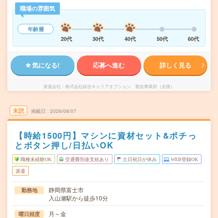
職場の雰囲気
年齢層
20代
30代
40代
50代
60代
気になる!
応募へ進む
詳しく見る
派遣会社
株式会社綜合キャリアオプション 製造事業部（全国）
未読
掲載日
2026/08/07
【時給1500円】マシンに資材セット&ポチっ
とボタン押し/日払いOK
職種未経験OK
交通費別途支給あり
土日祝日が休み
WEB登録OK
派遣
静岡県富士市
勤務地
入山瀬駅から徒歩10分
月～金
曜日頻度