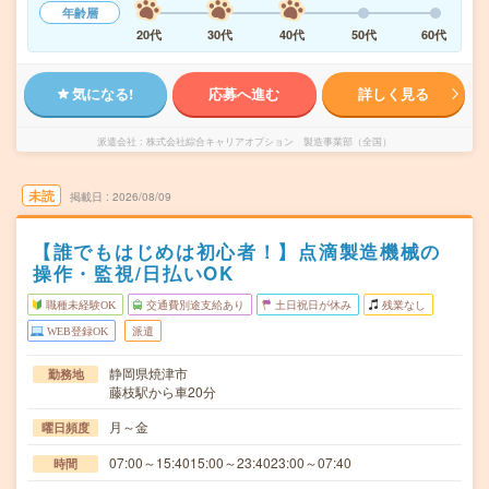
年齢層
20代
30代
40代
50代
60代
気になる!
応募へ進む
詳しく見る
派遣会社
株式会社綜合キャリアオプション 製造事業部（全国）
未読
掲載日
2026/08/09
【誰でもはじめは初心者！】点滴製造機械の
操作・監視/日払いOK
職種未経験OK
交通費別途支給あり
土日祝日が休み
残業なし
WEB登録OK
派遣
静岡県焼津市
勤務地
藤枝駅から車20分
月～金
曜日頻度
07:00～15:4015:00～23:4023:00～07:40
時間