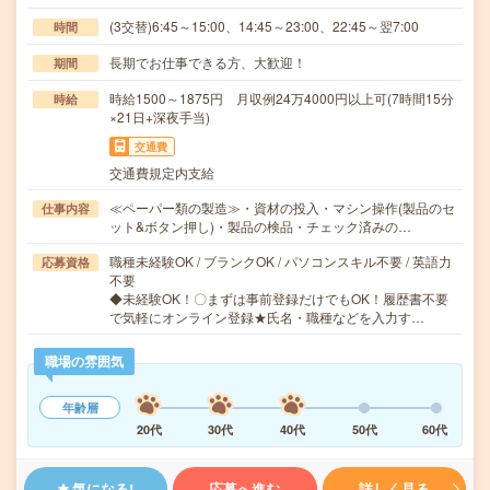
(3交替)6:45～15:00、14:45～23:00、22:45～翌7:00
時間
長期でお仕事できる方、大歓迎！
期間
時給1500～1875円 月収例24万4000円以上可(7時間15分
時給
×21日+深夜手当)
交通費
交通費規定内支給
≪ペーパー類の製造≫・資材の投入・マシン操作(製品のセ
仕事内容
ット&ボタン押し)・製品の検品・チェック済みの…
職種未経験OK / ブランクOK / パソコンスキル不要 / 英語力
応募資格
不要
◆未経験OK！〇まずは事前登録だけでもOK！履歴書不要
で気軽にオンライン登録★氏名・職種などを入力す…
職場の雰囲気
年齢層
20代
30代
40代
50代
60代
気になる!
応募へ進む
詳しく見る