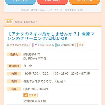
派遣会社
株式会社綜合キャリアオプション 製造事業部（全国）
未読
掲載日
2026/08/07
【アナタのスキル活かしませんか？】医療マ
シンのクリーニング/日払いOK
交通費別途支給あり
土日祝日が休み
WEB登録OK
派遣
静岡県掛川市
勤務地
掛川駅から車20分
月～金
曜日頻度
(3交替)7:00～15:20、14:30～23:00、22:45～翌7:15
時間
長期でお仕事できる方、大歓迎！
期間
時給1500～1875円
時給
交通費
交通費規定内支給