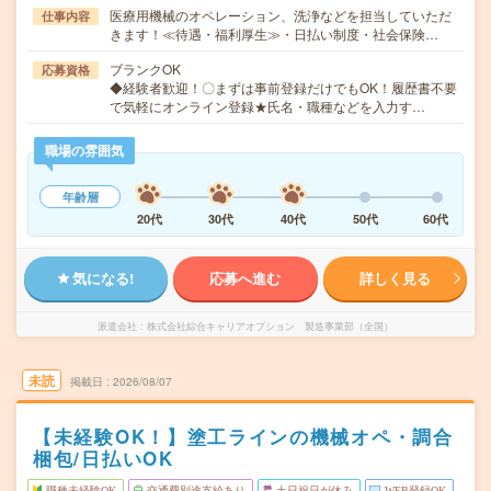
医療用機械のオペレーション、洗浄などを担当していただ
仕事内容
きます！≪待遇・福利厚生≫・日払い制度・社会保険…
ブランクOK
応募資格
◆経験者歓迎！〇まずは事前登録だけでもOK！履歴書不要
で気軽にオンライン登録★氏名・職種などを入力す…
職場の雰囲気
年齢層
20代
30代
40代
50代
60代
気になる!
応募へ進む
詳しく見る
派遣会社
株式会社綜合キャリアオプション 製造事業部（全国）
未読
掲載日
2026/08/07
【未経験OK！】塗工ラインの機械オペ・調合
梱包/日払いOK
職種未経験OK
交通費別途支給あり
土日祝日が休み
WEB登録OK