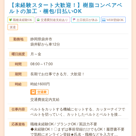
【未経験スタート大歓迎！】樹脂コンベアベ
ルトの加工・梱包/日払いOK
職種未経験OK
交通費別途支給あり
土日祝日が休み
WEB登録OK
派遣
静岡県袋井市
勤務地
袋井駅から車12分
月～金
曜日頻度
08:00～17:00
時間
長期でお仕事できる方、大歓迎！
期間
時給1600円
時給
交通費
交通費規定内支給
ベルトをカットする機械にセットする、カッターナイフで
仕事内容
ベルトを切っていく、カットしたベルトとベルトを接…
職種未経験OK / ブランクOK / 英語力不要
応募資格
◆未経験OK！〇まずは事前登録だけでもOK！履歴書不要
で気軽にオンライン登録★氏名・職種などを入力す…