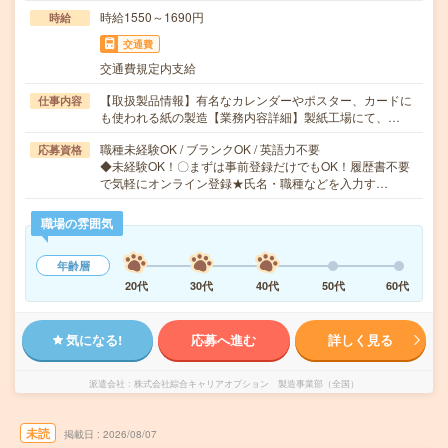
時給1550～1690円
時給
交通費
交通費規定内支給
【取扱製品情報】有名なカレンダーやポスター、カードに
仕事内容
も使われる紙の製造【業務内容詳細】製紙工場にて、…
職種未経験OK / ブランクOK / 英語力不要
応募資格
◆未経験OK！〇まずは事前登録だけでもOK！履歴書不要
で気軽にオンライン登録★氏名・職種などを入力す…
職場の雰囲気
年齢層
20代
30代
40代
50代
60代
気になる!
応募へ進む
詳しく見る
派遣会社
株式会社綜合キャリアオプション 製造事業部（全国）
未読
掲載日
2026/08/07