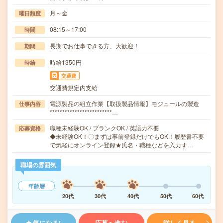
月～金
曜日頻度
08:15～17:00
時間
長期でお仕事できる方、大歓迎！
期間
時給1350円
時給
交通費
交通費規定内支給
電源製品の組立作業【取扱製品情報】モジュールの製造
仕事内容
*************************…
職種未経験OK / ブランクOK / 英語力不要
応募資格
◆未経験OK！〇まずは事前登録だけでもOK！履歴書不要
で気軽にオンライン登録★氏名・職種などを入力す…
職場の雰囲気
年齢層
20代
30代
40代
50代
60代
気になる!
応募へ進む
詳しく見る