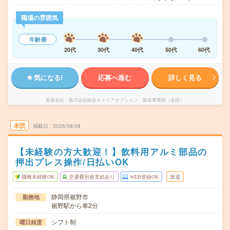
職場の雰囲気
年齢層
20代
30代
40代
50代
60代
気になる!
応募へ進む
詳しく見る
派遣会社
株式会社綜合キャリアオプション 製造事業部（全国）
未読
掲載日
2026/08/08
【未経験の方大歓迎！】飲料用アルミ部品の
押出プレス操作/日払いOK
職種未経験OK
交通費別途支給あり
WEB登録OK
派遣
静岡県裾野市
勤務地
裾野駅から車2分
シフト制
曜日頻度