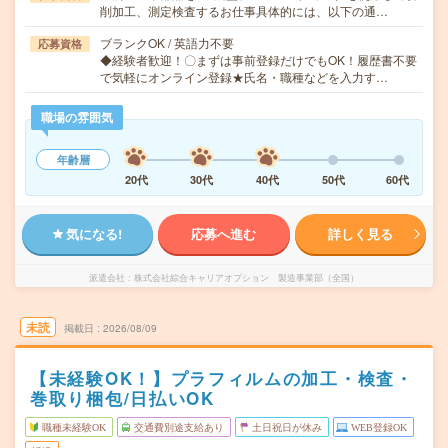
削加工、測定検査するお仕事具体的には、以下の通…
ブランクOK / 英語力不要
応募資格
◆経験者歓迎！〇まずは事前登録だけでもOK！履歴書不要
で気軽にオンライン登録★氏名・職種などを入力す…
職場の雰囲気
年齢層
20代
30代
40代
50代
60代
気になる!
応募へ進む
詳しく見る
派遣会社
株式会社綜合キャリアオプション 製造事業部（全国）
未読
掲載日
2026/08/09
【未経験OK！】プラフィルムの加工・検査・
巻取り梱包/日払いOK
職種未経験OK
交通費別途支給あり
土日祝日が休み
WEB登録OK