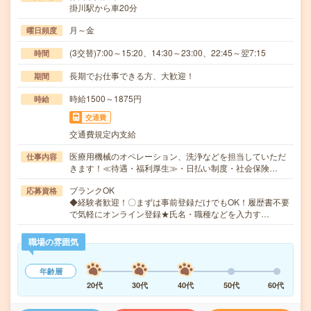
掛川駅から車20分
月～金
曜日頻度
(3交替)7:00～15:20、14:30～23:00、22:45～翌7:15
時間
長期でお仕事できる方、大歓迎！
期間
時給1500～1875円
時給
交通費
交通費規定内支給
医療用機械のオペレーション、洗浄などを担当していただ
仕事内容
きます！≪待遇・福利厚生≫・日払い制度・社会保険…
ブランクOK
応募資格
◆経験者歓迎！〇まずは事前登録だけでもOK！履歴書不要
で気軽にオンライン登録★氏名・職種などを入力す…
職場の雰囲気
年齢層
20代
30代
40代
50代
60代