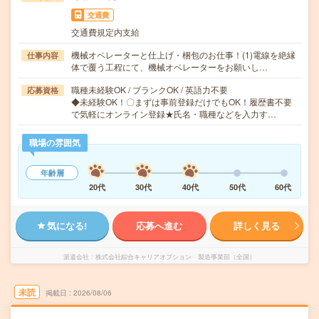
交通費
交通費規定内支給
機械オペレーターと仕上げ・梱包のお仕事！(1)電線を絶縁
仕事内容
体で覆う工程にて、機械オペレーターをお願いし…
職種未経験OK / ブランクOK / 英語力不要
応募資格
◆未経験OK！〇まずは事前登録だけでもOK！履歴書不要
で気軽にオンライン登録★氏名・職種などを入力す…
職場の雰囲気
年齢層
20代
30代
40代
50代
60代
気になる!
応募へ進む
詳しく見る
派遣会社
株式会社綜合キャリアオプション 製造事業部（全国）
未読
掲載日
2026/08/06