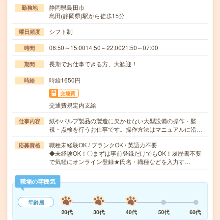
静岡県島田市
勤務地
島田(静岡県)駅から徒歩15分
シフト制
曜日頻度
06:50～15:0014:50～22:0021:50～07:00
時間
長期でお仕事できる方、大歓迎！
期間
時給1650円
時給
交通費
交通費規定内支給
紙やパルプ製品の製造に欠かせない大型設備の操作・監
仕事内容
視・点検を行うお仕事です。操作方法はマニュアルに沿…
職種未経験OK / ブランクOK / 英語力不要
応募資格
◆未経験OK！〇まずは事前登録だけでもOK！履歴書不要
で気軽にオンライン登録★氏名・職種などを入力す…
職場の雰囲気
年齢層
20代
30代
40代
50代
60代