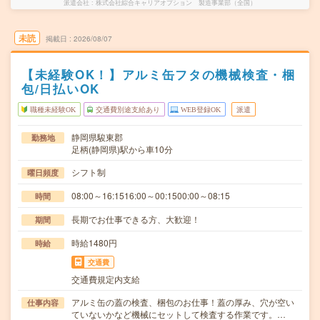
派遣会社
株式会社綜合キャリアオプション 製造事業部（全国）
未読
掲載日
2026/08/07
【未経験OK！】アルミ缶フタの機械検査・梱
包/日払いOK
職種未経験OK
交通費別途支給あり
WEB登録OK
派遣
静岡県駿東郡
勤務地
足柄(静岡県)駅から車10分
シフト制
曜日頻度
08:00～16:1516:00～00:1500:00～08:15
時間
長期でお仕事できる方、大歓迎！
期間
時給1480円
時給
交通費
交通費規定内支給
アルミ缶の蓋の検査、梱包のお仕事！蓋の厚み、穴が空い
仕事内容
ていないかなど機械にセットして検査する作業です。…