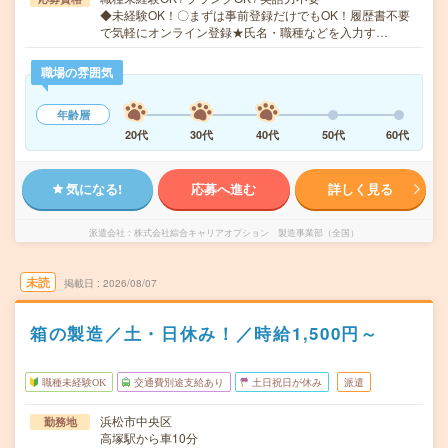
◆未経験OK！〇まずは事前登録だけでもOK！履歴書不要
で気軽にオンライン登録★氏名・職種などを入力す…
職場の雰囲気
年齢層
20代
30代
40代
50代
60代
気になる!
応募へ進む
詳しく見る
派遣会社
株式会社綜合キャリアオプション 製造事業部（全国）
未読
掲載日
2026/08/07
箱の製造／土・日休み！／時給1,500円～
職種未経験OK
交通費別途支給あり
土日祝日が休み
派遣
浜松市中央区
勤務地
高塚駅から車10分