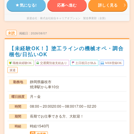
気になる!
応募へ進む
詳しく見る
派遣会社
株式会社綜合キャリアオプション 製造事業部（全国）
未読
掲載日
2026/08/07
【未経験OK！】塗工ラインの機械オペ・調合
梱包/日払いOK
職種未経験OK
交通費別途支給あり
土日祝日が休み
WEB登録OK
派遣
静岡県藤枝市
勤務地
焼津駅から車10分
月～金
曜日頻度
08:00～20:0020:00～08:0017:00～02:20
時間
長期でお仕事できる方、大歓迎！
期間
時給1540円
時給