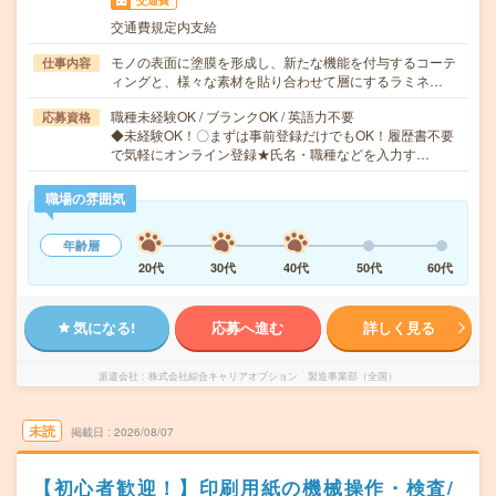
交通費
交通費規定内支給
モノの表面に塗膜を形成し、新たな機能を付与するコーテ
仕事内容
ィングと、様々な素材を貼り合わせて層にするラミネ…
職種未経験OK / ブランクOK / 英語力不要
応募資格
◆未経験OK！〇まずは事前登録だけでもOK！履歴書不要
で気軽にオンライン登録★氏名・職種などを入力す…
職場の雰囲気
年齢層
20代
30代
40代
50代
60代
気になる!
応募へ進む
詳しく見る
派遣会社
株式会社綜合キャリアオプション 製造事業部（全国）
未読
掲載日
2026/08/07
【初心者歓迎！】印刷用紙の機械操作・検査/