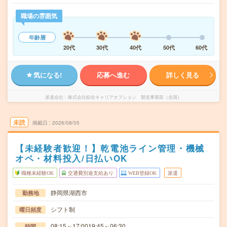
職場の雰囲気
年齢層
20代
30代
40代
50代
60代
気になる!
応募へ進む
詳しく見る
派遣会社
株式会社綜合キャリアオプション 製造事業部（全国）
未読
掲載日
2026/08/05
【未経験者歓迎！】乾電池ライン管理・機械
オペ・材料投入/日払いOK
職種未経験OK
交通費別途支給あり
WEB登録OK
派遣
静岡県湖西市
勤務地
シフト制
曜日頻度
08:15～17:0019:45～06:30
時間