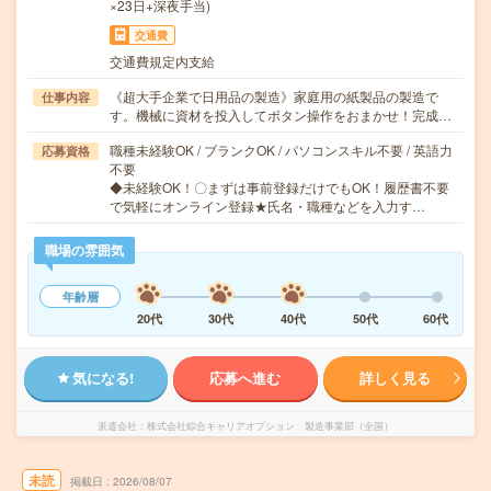
×23日+深夜手当)
交通費
交通費規定内支給
《超大手企業で日用品の製造》家庭用の紙製品の製造で
仕事内容
す。機械に資材を投入してボタン操作をおまかせ！完成…
職種未経験OK / ブランクOK / パソコンスキル不要 / 英語力
応募資格
不要
◆未経験OK！〇まずは事前登録だけでもOK！履歴書不要
で気軽にオンライン登録★氏名・職種などを入力す…
職場の雰囲気
年齢層
20代
30代
40代
50代
60代
気になる!
応募へ進む
詳しく見る
派遣会社
株式会社綜合キャリアオプション 製造事業部（全国）
未読
掲載日
2026/08/07