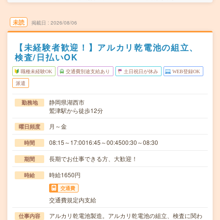
未読
掲載日
2026/08/06
【未経験者歓迎！】アルカリ乾電池の組立、
検査/日払いOK
職種未経験OK
交通費別途支給あり
土日祝日が休み
WEB登録OK
派遣
静岡県湖西市
勤務地
鷲津駅から徒歩12分
月～金
曜日頻度
08:15～17:0016:45～00:4500:30～08:30
時間
長期でお仕事できる方、大歓迎！
期間
時給1650円
時給
交通費
交通費規定内支給
アルカリ乾電池製造。アルカリ乾電池の組立、検査に関わ
仕事内容