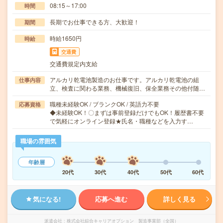
08:15～17:00
時間
長期でお仕事できる方、大歓迎！
期間
時給1650円
時給
交通費
交通費規定内支給
アルカリ乾電池製造のお仕事です。アルカリ乾電池の組
仕事内容
立、検査に関わる業務、機械復旧、保全業務その他付随…
職種未経験OK / ブランクOK / 英語力不要
応募資格
◆未経験OK！〇まずは事前登録だけでもOK！履歴書不要
で気軽にオンライン登録★氏名・職種などを入力す…
職場の雰囲気
年齢層
20代
30代
40代
50代
60代
気になる!
応募へ進む
詳しく見る
派遣会社
株式会社綜合キャリアオプション 製造事業部（全国）