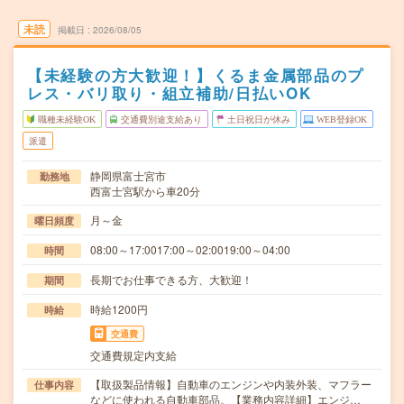
未読
掲載日
2026/08/05
【未経験の方大歓迎！】くるま金属部品のプ
レス・バリ取り・組立補助/日払いOK
職種未経験OK
交通費別途支給あり
土日祝日が休み
WEB登録OK
派遣
静岡県富士宮市
勤務地
西富士宮駅から車20分
月～金
曜日頻度
08:00～17:0017:00～02:0019:00～04:00
時間
長期でお仕事できる方、大歓迎！
期間
時給1200円
時給
交通費
交通費規定内支給
【取扱製品情報】自動車のエンジンや内装外装、マフラー
仕事内容
などに使われる自動車部品。【業務内容詳細】エンジ…