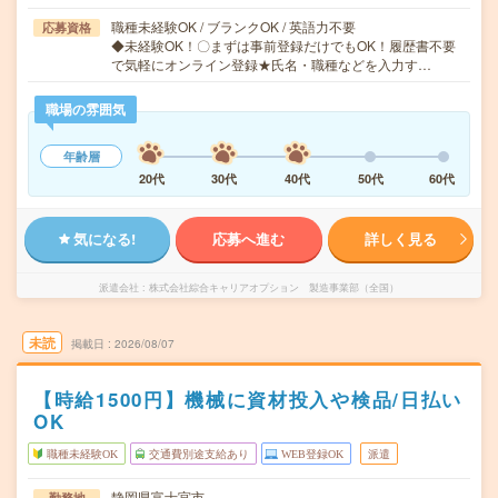
職種未経験OK / ブランクOK / 英語力不要
応募資格
◆未経験OK！〇まずは事前登録だけでもOK！履歴書不要
で気軽にオンライン登録★氏名・職種などを入力す…
職場の雰囲気
年齢層
20代
30代
40代
50代
60代
気になる!
応募へ進む
詳しく見る
派遣会社
株式会社綜合キャリアオプション 製造事業部（全国）
未読
掲載日
2026/08/07
【時給1500円】機械に資材投入や検品/日払い
OK
職種未経験OK
交通費別途支給あり
WEB登録OK
派遣
静岡県富士宮市
勤務地