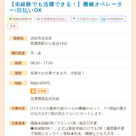
【未経験でも活躍できる！】機械オペレータ
ー/日払いOK
職種未経験OK
交通費別途支給あり
土日祝日が休み
WEB登録OK
派遣
浜松市浜名区
勤務地
西鹿島駅から徒歩14分
月～金
曜日頻度
08:30～17:00
時間
長期でお仕事できる方、大歓迎！
期間
時給1450円
時給
交通費
交通費規定内支給
(1)マスクの素材の紙ロールの機械のセット。1つ8kgの重さ
仕事内容
のものを3つ肩の高さぐらいにセットします…
職種未経験OK / ブランクOK / 英語力不要
応募資格
◆未経験OK！〇まずは事前登録だけでもOK！履歴書不要
で気軽にオンライン登録★氏名・職種などを入力す…