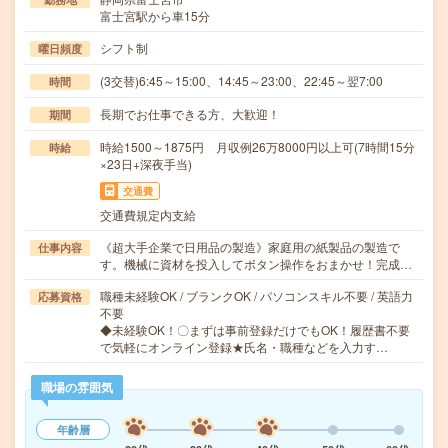
富士宮駅から車15分
シフト制
曜日頻度
(3交替)6:45～15:00、14:45～23:00、22:45～翌7:00
時間
長期でお仕事できる方、大歓迎！
期間
時給1500～1875円 月収例26万8000円以上可(7時間15分
時給
×23日+深夜手当)
交通費
交通費規定内支給
《超大手企業で日用品の製造》家庭用の紙製品の製造で
仕事内容
す。機械に資材を投入してボタン操作をおまかせ！完成…
職種未経験OK / ブランクOK / パソコンスキル不要 / 英語力
応募資格
不要
◆未経験OK！〇まずは事前登録だけでもOK！履歴書不要
で気軽にオンライン登録★氏名・職種などを入力す…
職場の雰囲気
年齢層