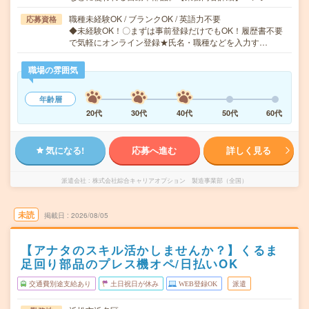
職種未経験OK / ブランクOK / 英語力不要
応募資格
◆未経験OK！〇まずは事前登録だけでもOK！履歴書不要
で気軽にオンライン登録★氏名・職種などを入力す…
職場の雰囲気
年齢層
20代
30代
40代
50代
60代
気になる!
応募へ進む
詳しく見る
派遣会社
株式会社綜合キャリアオプション 製造事業部（全国）
未読
掲載日
2026/08/05
【アナタのスキル活かしませんか？】くるま
足回り部品のプレス機オペ/日払いOK
交通費別途支給あり
土日祝日が休み
WEB登録OK
派遣