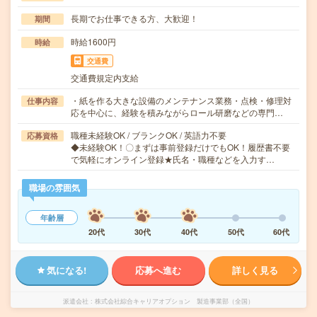
長期でお仕事できる方、大歓迎！
期間
時給1600円
時給
交通費
交通費規定内支給
・紙を作る大きな設備のメンテナンス業務・点検・修理対
仕事内容
応を中心に、経験を積みながらロール研磨などの専門…
職種未経験OK / ブランクOK / 英語力不要
応募資格
◆未経験OK！〇まずは事前登録だけでもOK！履歴書不要
で気軽にオンライン登録★氏名・職種などを入力す…
職場の雰囲気
年齢層
20代
30代
40代
50代
60代
気になる!
応募へ進む
詳しく見る
派遣会社
株式会社綜合キャリアオプション 製造事業部（全国）