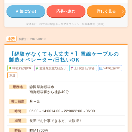
気になる!
応募へ進む
詳しく見る
派遣会社
株式会社綜合キャリアオプション 製造事業部（全国）
未読
掲載日
2026/08/06
【経験がなくても大丈夫＊】電線ケーブルの
製造オペレーター/日払いOK
職種未経験OK
交通費別途支給あり
土日祝日が休み
WEB登録OK
派遣
静岡県御殿場市
勤務地
南御殿場駅から徒歩40分
月～金
曜日頻度
06:00～14:0014:00～22:0022:00～06:00
時間
長期でお仕事できる方、大歓迎！
期間
時給1700円
時給