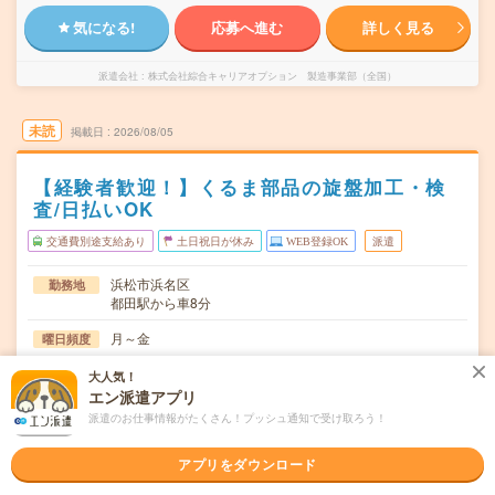
気になる!
応募へ進む
詳しく見る
派遣会社
株式会社綜合キャリアオプション 製造事業部（全国）
未読
掲載日
2026/08/05
【経験者歓迎！】くるま部品の旋盤加工・検
査/日払いOK
交通費別途支給あり
土日祝日が休み
WEB登録OK
派遣
浜松市浜名区
勤務地
都田駅から車8分
月～金
曜日頻度
08:00～16:5017:00～01:4019:00～03:40
時間
大人気！
エン派遣アプリ
長期でお仕事できる方、大歓迎！
期間
派遣のお仕事情報がたくさん！プッシュ通知で受け取ろう！
時給1225円
時給
アプリをダウンロード
交通費