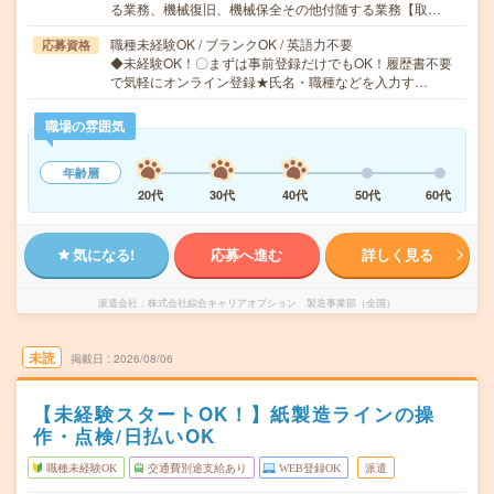
る業務、機械復旧、機械保全その他付随する業務【取…
職種未経験OK / ブランクOK / 英語力不要
応募資格
◆未経験OK！〇まずは事前登録だけでもOK！履歴書不要
で気軽にオンライン登録★氏名・職種などを入力す…
職場の雰囲気
年齢層
20代
30代
40代
50代
60代
気になる!
応募へ進む
詳しく見る
派遣会社
株式会社綜合キャリアオプション 製造事業部（全国）
未読
掲載日
2026/08/06
【未経験スタートOK！】紙製造ラインの操
作・点検/日払いOK
職種未経験OK
交通費別途支給あり
WEB登録OK
派遣