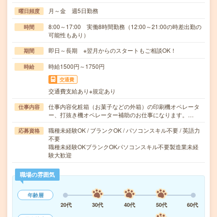
月～金 週5日勤務
曜日頻度
8:00～17:00 実働8時間勤務（12:00～21:00の時差出勤の
時間
可能性もあり）
即日～長期 ※翌月からのスタートもご相談OK！
期間
時給1500円～1750円
時給
交通費
交通費支給あり※規定あり
仕事内容化粧箱（お菓子などの外箱）の印刷機オペレータ
仕事内容
ー、打抜き機オペレーター補助のお仕事になります。…
職種未経験OK / ブランクOK / パソコンスキル不要 / 英語力
応募資格
不要
職種未経験OKブランクOKパソコンスキル不要製造業未経
験大歓迎
職場の雰囲気
年齢層
20代
30代
40代
50代
60代