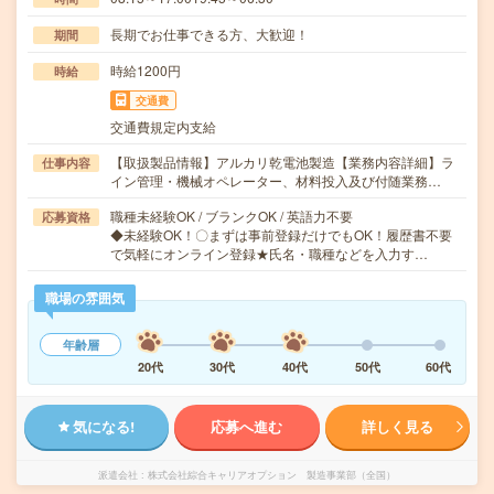
長期でお仕事できる方、大歓迎！
期間
時給1200円
時給
交通費
交通費規定内支給
【取扱製品情報】アルカリ乾電池製造【業務内容詳細】ラ
仕事内容
イン管理・機械オペレーター、材料投入及び付随業務…
職種未経験OK / ブランクOK / 英語力不要
応募資格
◆未経験OK！〇まずは事前登録だけでもOK！履歴書不要
で気軽にオンライン登録★氏名・職種などを入力す…
職場の雰囲気
年齢層
20代
30代
40代
50代
60代
気になる!
応募へ進む
詳しく見る
派遣会社
株式会社綜合キャリアオプション 製造事業部（全国）