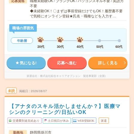
職種未経験OK / ブランクOK / パソコンスキル不要 / 英語力
応募資格
不要
◆未経験OK！〇まずは事前登録だけでもOK！履歴書不要
で気軽にオンライン登録★氏名・職種などを入力す…
職場の雰囲気
年齢層
20代
30代
40代
50代
60代
気になる!
応募へ進む
詳しく見る
派遣会社
株式会社綜合キャリアオプション 製造事業部（全国）
未読
掲載日
2026/08/07
【アナタのスキル活かしませんか？】医療マ
シンのクリーニング/日払いOK
交通費別途支給あり
土日祝日が休み
WEB登録OK
派遣
静岡県掛川市
勤務地