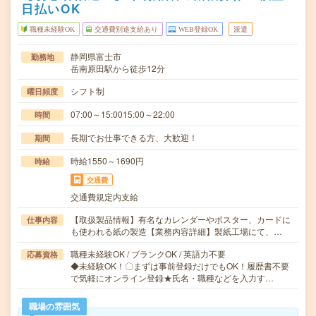
日払いOK
職種未経験OK
交通費別途支給あり
WEB登録OK
派遣
静岡県富士市
勤務地
岳南原田駅から徒歩12分
シフト制
曜日頻度
07:00～15:0015:00～22:00
時間
長期でお仕事できる方、大歓迎！
期間
時給1550～1690円
時給
交通費
交通費規定内支給
【取扱製品情報】有名なカレンダーやポスター、カードに
仕事内容
も使われる紙の製造【業務内容詳細】製紙工場にて、…
職種未経験OK / ブランクOK / 英語力不要
応募資格
◆未経験OK！〇まずは事前登録だけでもOK！履歴書不要
で気軽にオンライン登録★氏名・職種などを入力す…
職場の雰囲気