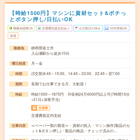
【時給1500円】マシンに資材セット&ポチっ
とボタン押し/日払いOK
職種未経験OK
交通費別途支給あり
土日祝日が休み
WEB登録OK
派遣
静岡県富士市
勤務地
入山瀬駅から徒歩10分
月～金
曜日頻度
(3交替)6:45～15:00、14:45～23:00、22:45～翌7:00
時間
長期でお仕事できる方、大歓迎！
期間
時給1500～1875円 月収例24万4000円以上可(7時間15分
時給
×21日+深夜手当)
交通費
交通費規定内支給
≪ペーパー類の製造≫・資材の投入・マシン操作(製品のセ
仕事内容
ット&ボタン押し)・製品の検品・チェック済みの…