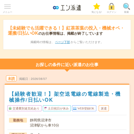
メニュー
気になる!
ログイン
検索
【未経験でも活躍できる！】紅茶茶葉の投入・機械オペ・
運搬/日払いOK
のお仕事情報は、掲載が終了しています
掲載時の情報は、
ページ下部
からご覧いただけます。
お探しの条件に近い派遣のお仕事
未読
掲載日
2026/08/07
【経験者歓迎！】架空送電線の電線製造・機
械操作/日払いOK
交通費別途支給あり
土日祝日が休み
WEB登録OK
派遣
静岡県沼津市
勤務地
沼津駅から車10分