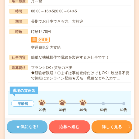
月～金
曜日頻度
08:00～16:4520:00～04:45
時間
長期でお仕事できる方、大歓迎！
期間
時給1470円
時給
交通費
交通費規定内支給
簡単な機械操作で電線を製造するお仕事です！
仕事内容
ブランクOK / 英語力不要
応募資格
◆経験者歓迎！〇まずは事前登録だけでもOK！履歴書不要
で気軽にオンライン登録★氏名・職種などを入力す…
職場の雰囲気
年齢層
20代
30代
40代
50代
60代
気になる!
応募へ進む
詳しく見る