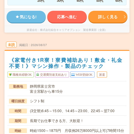
20代
30代
40代
50代
60代
気になる!
応募へ進む
詳しく見る
派遣会社
株式会社綜合キャリアオプション 製造事業部（全国）
未読
掲載日
2026/08/07
《家電付き1R寮！寮費補助あり！敷金・礼金
不要！》マシン操作・製品のチェック
職種未経験OK
交通費別途支給あり
WEB登録OK
派遣
静岡県富士宮市
勤務地
富士宮駅から車15分
シフト制
曜日頻度
(3交替)6:45～15:00、14:45～23:00、22:45～翌7:00
時間
長期でお仕事できる方、大歓迎！
期間
時給1500～1875円 月収例26万8000円以上可(7時間15分
時給