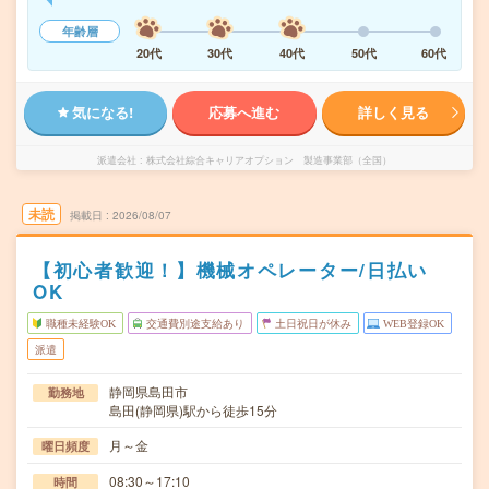
年齢層
20代
30代
40代
50代
60代
気になる!
応募へ進む
詳しく見る
派遣会社
株式会社綜合キャリアオプション 製造事業部（全国）
未読
掲載日
2026/08/07
【初心者歓迎！】機械オペレーター/日払い
OK
職種未経験OK
交通費別途支給あり
土日祝日が休み
WEB登録OK
派遣
静岡県島田市
勤務地
島田(静岡県)駅から徒歩15分
月～金
曜日頻度
08:30～17:10
時間