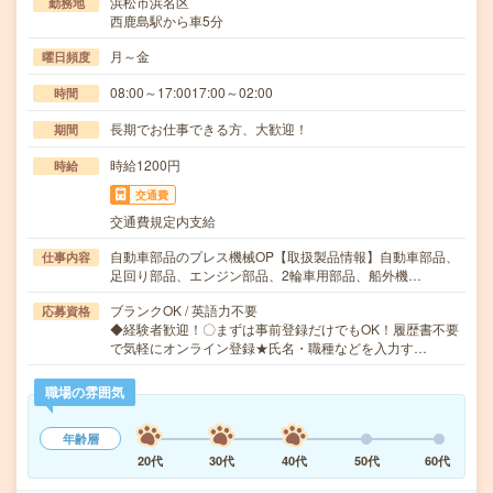
浜松市浜名区
勤務地
西鹿島駅から車5分
月～金
曜日頻度
08:00～17:0017:00～02:00
時間
長期でお仕事できる方、大歓迎！
期間
時給1200円
時給
交通費
交通費規定内支給
自動車部品のプレス機械OP【取扱製品情報】自動車部品、
仕事内容
足回り部品、エンジン部品、2輪車用部品、船外機…
ブランクOK / 英語力不要
応募資格
◆経験者歓迎！〇まずは事前登録だけでもOK！履歴書不要
で気軽にオンライン登録★氏名・職種などを入力す…
職場の雰囲気
年齢層
20代
30代
40代
50代
60代