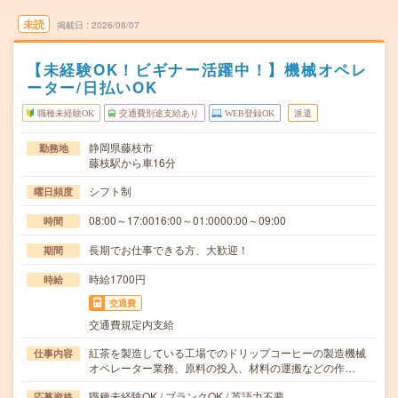
未読
掲載日
2026/08/07
【未経験OK！ビギナー活躍中！】機械オペレ
ーター/日払いOK
職種未経験OK
交通費別途支給あり
WEB登録OK
派遣
静岡県藤枝市
勤務地
藤枝駅から車16分
シフト制
曜日頻度
08:00～17:0016:00～01:0000:00～09:00
時間
長期でお仕事できる方、大歓迎！
期間
時給1700円
時給
交通費
交通費規定内支給
紅茶を製造している工場でのドリップコーヒーの製造機械
仕事内容
オペレーター業務、原料の投入、材料の運搬などの作…
職種未経験OK / ブランクOK / 英語力不要
応募資格