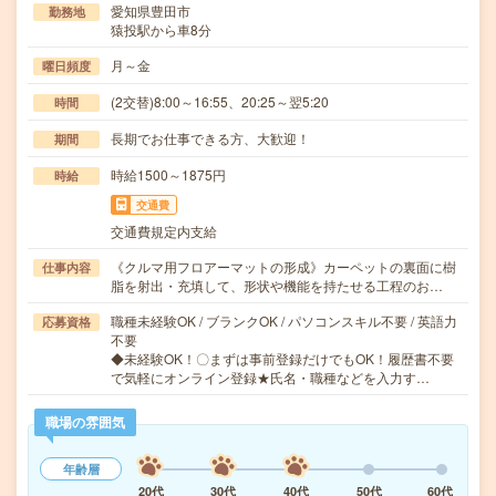
愛知県豊田市
勤務地
猿投駅から車8分
月～金
曜日頻度
(2交替)8:00～16:55、20:25～翌5:20
時間
長期でお仕事できる方、大歓迎！
期間
時給1500～1875円
時給
交通費
交通費規定内支給
《クルマ用フロアーマットの形成》カーペットの裏面に樹
仕事内容
脂を射出・充填して、形状や機能を持たせる工程のお…
職種未経験OK / ブランクOK / パソコンスキル不要 / 英語力
応募資格
不要
◆未経験OK！〇まずは事前登録だけでもOK！履歴書不要
で気軽にオンライン登録★氏名・職種などを入力す…
職場の雰囲気
年齢層
20代
30代
40代
50代
60代