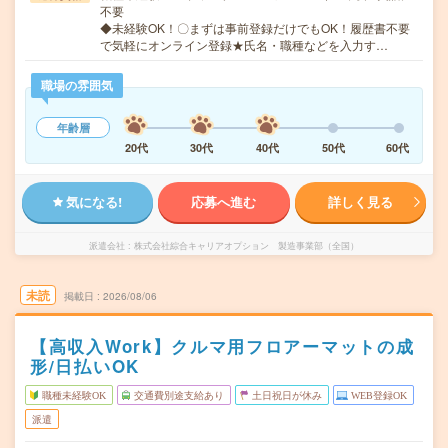
不要
◆未経験OK！〇まずは事前登録だけでもOK！履歴書不要
で気軽にオンライン登録★氏名・職種などを入力す…
職場の雰囲気
年齢層
20代
30代
40代
50代
60代
気になる!
応募へ進む
詳しく見る
派遣会社
株式会社綜合キャリアオプション 製造事業部（全国）
未読
掲載日
2026/08/06
【高収入Work】クルマ用フロアーマットの成
形/日払いOK
職種未経験OK
交通費別途支給あり
土日祝日が休み
WEB登録OK
派遣