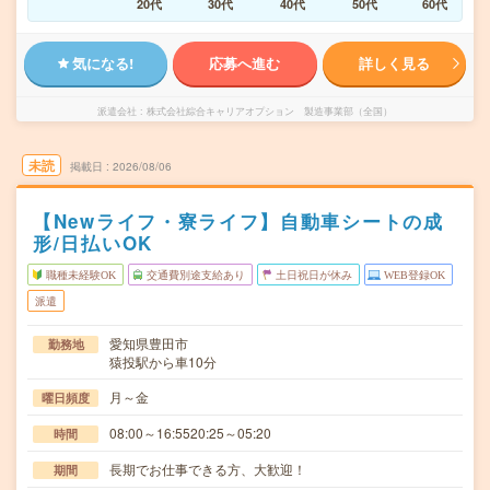
20代
30代
40代
50代
60代
気になる!
応募へ進む
詳しく見る
派遣会社
株式会社綜合キャリアオプション 製造事業部（全国）
未読
掲載日
2026/08/06
【Newライフ・寮ライフ】自動車シートの成
形/日払いOK
職種未経験OK
交通費別途支給あり
土日祝日が休み
WEB登録OK
派遣
愛知県豊田市
勤務地
猿投駅から車10分
月～金
曜日頻度
08:00～16:5520:25～05:20
時間
長期でお仕事できる方、大歓迎！
期間