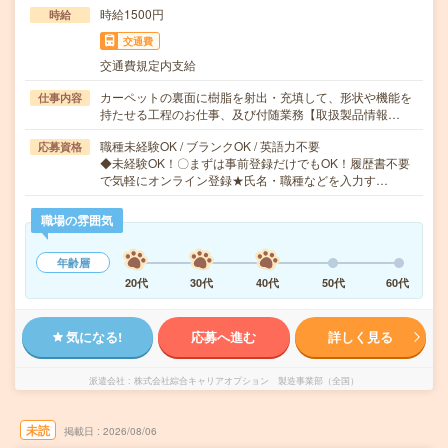
時給1500円
時給
交通費
交通費規定内支給
カーペットの裏面に樹脂を射出・充填して、形状や機能を
仕事内容
持たせる工程のお仕事、及び付随業務【取扱製品情報…
職種未経験OK / ブランクOK / 英語力不要
応募資格
◆未経験OK！〇まずは事前登録だけでもOK！履歴書不要
で気軽にオンライン登録★氏名・職種などを入力す…
職場の雰囲気
年齢層
20代
30代
40代
50代
60代
気になる!
応募へ進む
詳しく見る
派遣会社
株式会社綜合キャリアオプション 製造事業部（全国）
未読
掲載日
2026/08/06