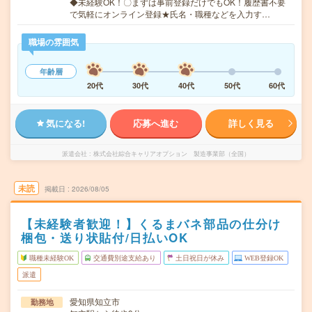
◆未経験OK！〇まずは事前登録だけでもOK！履歴書不要
で気軽にオンライン登録★氏名・職種などを入力す…
職場の雰囲気
年齢層
20代
30代
40代
50代
60代
気になる!
応募へ進む
詳しく見る
派遣会社
株式会社綜合キャリアオプション 製造事業部（全国）
未読
掲載日
2026/08/05
【未経験者歓迎！】くるまバネ部品の仕分け
梱包・送り状貼付/日払いOK
職種未経験OK
交通費別途支給あり
土日祝日が休み
WEB登録OK
派遣
愛知県知立市
勤務地