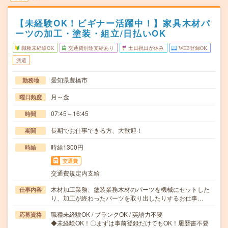
【未経験OK！ビギナー活躍中！】家具木材パ
ーツの加工・塗装・組立/日払いOK
職種未経験OK
交通費別途支給あり
土日祝日が休み
WEB登録OK
派遣
愛知県豊橋市
勤務地
月～金
曜日頻度
07:45～16:45
時間
長期でお仕事できる方、大歓迎！
期間
時給1300円
時給
交通費
交通費規定内支給
木材加工業務、塗装業務木材のパーツを機械にセットした
仕事内容
り、加工が終わったパーツを取り出したりするお仕事…
職種未経験OK / ブランクOK / 英語力不要
応募資格
◆未経験OK！〇まずは事前登録だけでもOK！履歴書不要