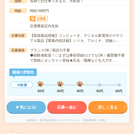
長期でお仕事できる方、大歓迎！
期間
時給1680円
時給
交通費
交通費規定内支給
【取扱製品情報】コンピュータ、デジタル家電等のマテリ
仕事内容
アル製品【業務内容詳細】シリカ、アルミナ、溶融シ…
ブランクOK / 英語力不要
応募資格
◆経験者歓迎！〇まずは事前登録だけでもOK！履歴書不要
で気軽にオンライン登録★氏名・職種などを入力す…
職場の雰囲気
年齢層
20代
30代
40代
50代
60代
気になる!
応募へ進む
詳しく見る
派遣会社
株式会社綜合キャリアオプション 製造事業部（全国）