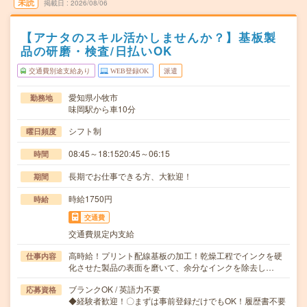
未読
掲載日
2026/08/06
【アナタのスキル活かしませんか？】基板製
品の研磨・検査/日払いOK
交通費別途支給あり
WEB登録OK
派遣
愛知県小牧市
勤務地
味岡駅から車10分
シフト制
曜日頻度
08:45～18:1520:45～06:15
時間
長期でお仕事できる方、大歓迎！
期間
時給1750円
時給
交通費
交通費規定内支給
高時給！プリント配線基板の加工！乾燥工程でインクを硬
仕事内容
化させた製品の表面を磨いて、余分なインクを除去し…
ブランクOK / 英語力不要
応募資格
◆経験者歓迎！〇まずは事前登録だけでもOK！履歴書不要