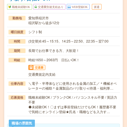
職種未経験OK
交通費別途支給あり
WEB登録OK
派遣
愛知県稲沢市
勤務地
稲沢駅から徒歩12分
シフト制
曜日頻度
(3交替)6:45～15:15、14:25～22:50、22:35～翌7:00
時間
長期でお仕事できる方、大歓迎！
期間
時給1650～2063円 日払いOK！
時給
交通費
交通費規定内支給
＼電子・半導体などに使用される金属の加工／＊機械オペ
仕事内容
レーターの補助＊金属製品のバリ取り≪待遇・福利厚…
職種未経験OK / ブランクOK / パソコンスキル不要 / 英語力
応募資格
不要
◆未経験OK！〇まずは事前登録だけでもOK！履歴書不要
で気軽にオンライン登録★氏名・職種などを入力す…
職場の雰囲気