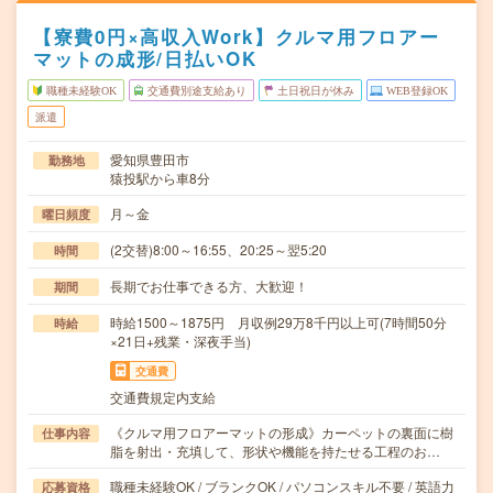
【寮費0円×高収入Work】クルマ用フロアー
マットの成形/日払いOK
職種未経験OK
交通費別途支給あり
土日祝日が休み
WEB登録OK
派遣
愛知県豊田市
勤務地
猿投駅から車8分
月～金
曜日頻度
(2交替)8:00～16:55、20:25～翌5:20
時間
長期でお仕事できる方、大歓迎！
期間
時給1500～1875円 月収例29万8千円以上可(7時間50分
時給
×21日+残業・深夜手当)
交通費
交通費規定内支給
《クルマ用フロアーマットの形成》カーペットの裏面に樹
仕事内容
脂を射出・充填して、形状や機能を持たせる工程のお…
職種未経験OK / ブランクOK / パソコンスキル不要 / 英語力
応募資格