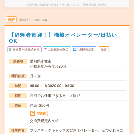
派遣会社
株式会社綜合キャリアオプション 製造事業部（全国）
未読
掲載日
2026/08/06
【経験者歓迎！】機械オペレーター/日払い
OK
交通費別途支給あり
土日祝日が休み
WEB登録OK
派遣
愛知県小牧市
勤務地
小牧原駅から徒歩20分
月～金
曜日頻度
08:00～16:3020:00～04:30
時間
長期でお仕事できる方、大歓迎！
期間
時給1250円
時給
交通費
交通費規定内支給
プラスチックキャップの製造オペレーター、及びそれらに
仕事内容