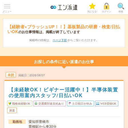
メニュー
気になる!
ログイン
検索
【経験者×ブラッシュUP！！】基板製品の研磨・検査/日払
いOK
のお仕事情報は、掲載が終了しています
掲載時の情報は、
ページ下部
からご覧いただけます。
お探しの条件に近い派遣のお仕事
未読
掲載日
2026/08/07
【未経験OK！ビギナー活躍中！】半導体装置
の使用案内スタッフ/日払いOK
職種未経験OK
交通費別途支給あり
土日祝日が休み
WEB登録OK
派遣
愛知県豊橋市
勤務地
豊橋駅から車30分