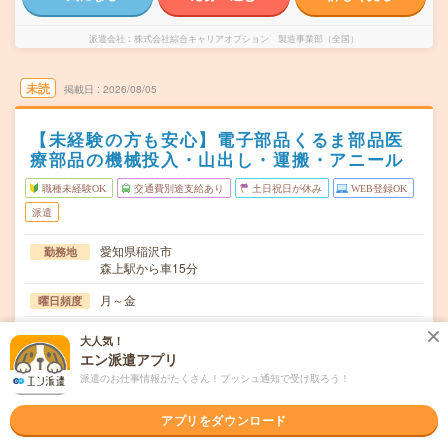
派遣会社
株式会社綜合キャリアオプション 製造事業部（全国）
未読
掲載日
2026/08/05
【未経験の方も安心】電子部品くるま部品医
療部品の機械投入・山出し・運搬・アニール
職種未経験OK
交通費別途支給あり
土日祝日が休み
WEB登録OK
派遣
愛知県稲沢市
勤務地
森上駅から車15分
月～金
曜日頻度
08:30～17:0020:30～05:00
時間
大人気！
エン派遣アプリ
長期でお仕事できる方、大歓迎！
期間
派遣のお仕事情報がたくさん！プッシュ通知で受け取ろう！
時給1300円
時給
アプリをダウンロード
交通費