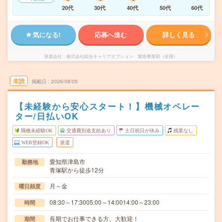
20代
30代
40代
50代
60代
気になる!
応募へ進む
詳しく見る
派遣会社
株式会社綜合キャリアオプション 製造事業部（全国）
未読
掲載日
2026/08/05
【未経験から安心スタート！】機械オペレー
ター/日払いOK
職種未経験OK
交通費別途支給あり
土日祝日が休み
残業なし
WEB登録OK
派遣
愛知県津島市
勤務地
青塚駅から徒歩12分
月～金
曜日頻度
08:30～17:3005:00～14:0014:00～23:00
時間
長期でお仕事できる方、大歓迎！
期間