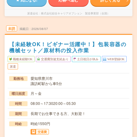
派遣会社
株式会社綜合キャリアオプション 製造事業部（全国）
未読
掲載日
2026/08/07
【未経験OK！ビギナー活躍中！】包装容器の
機械セット／原材料の投入作業
職種未経験OK
交通費別途支給あり
土日祝日が休み
WEB登録OK
派遣
愛知県豊川市
勤務地
諏訪町駅から車5分
月～金
曜日頻度
08:00～17:3020:00～05:30
時間
長期でお仕事できる方、大歓迎！
期間
時給1550円
時給
交通費