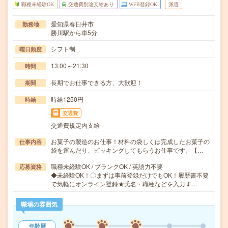
職種未経験OK
交通費別途支給あり
WEB登録OK
派遣
愛知県春日井市
勤務地
勝川駅から車5分
シフト制
曜日頻度
13:00～21:30
時間
長期でお仕事できる方、大歓迎！
期間
時給1250円
時給
交通費
交通費規定内支給
お菓子の製造のお仕事！材料の袋しくは完成したお菓子の
仕事内容
袋を運んだり、ピッキングしてもらうお仕事です。【…
職種未経験OK / ブランクOK / 英語力不要
応募資格
◆未経験OK！〇まずは事前登録だけでもOK！履歴書不要
で気軽にオンライン登録★氏名・職種などを入力す…
職場の雰囲気
年齢層