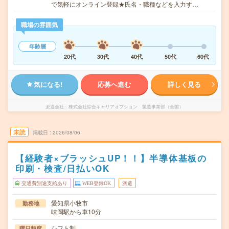
で気軽にオンライン登録★氏名・職種などを入力す…
職場の雰囲気
年齢層
20代
30代
40代
50代
60代
気になる!
応募へ進む
詳しく見る
派遣会社
株式会社綜合キャリアオプション 製造事業部（全国）
未読
掲載日
2026/08/06
【経験者×ブラッシュUP！！】半導体基板の
印刷・検査/日払いOK
交通費別途支給あり
WEB登録OK
派遣
愛知県小牧市
勤務地
味岡駅から車10分
シフト制
曜日頻度