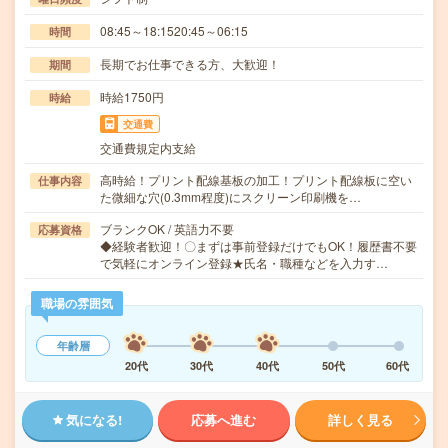
08:45～18:1520:45～06:15
時間
長期でお仕事できる方、大歓迎！
期間
時給1750円
時給
交通費
交通費規定内支給
高時給！プリント配線基板の加工！プリント配線板に空い
仕事内容
た微細な穴(0.3mm程度)にスクリーン印刷機を…
ブランクOK / 英語力不要
応募資格
◆経験者歓迎！〇まずは事前登録だけでもOK！履歴書不要
で気軽にオンライン登録★氏名・職種などを入力す…
職場の雰囲気
年齢層
20代
30代
40代
50代
60代
気になる!
応募へ進む
詳しく見る