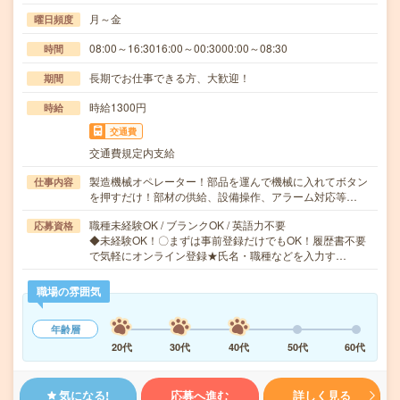
月～金
曜日頻度
08:00～16:3016:00～00:3000:00～08:30
時間
長期でお仕事できる方、大歓迎！
期間
時給1300円
時給
交通費
交通費規定内支給
製造機械オペレーター！部品を運んで機械に入れてボタン
仕事内容
を押すだけ！部材の供給、設備操作、アラーム対応等…
職種未経験OK / ブランクOK / 英語力不要
応募資格
◆未経験OK！〇まずは事前登録だけでもOK！履歴書不要
で気軽にオンライン登録★氏名・職種などを入力す…
職場の雰囲気
年齢層
20代
30代
40代
50代
60代
気になる!
応募へ進む
詳しく見る