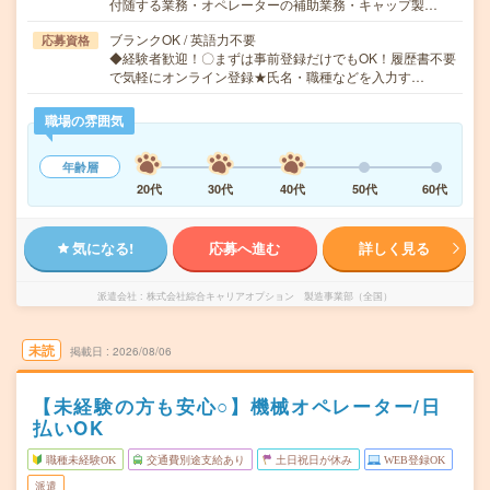
付随する業務・オペレーターの補助業務・キャップ製…
ブランクOK / 英語力不要
応募資格
◆経験者歓迎！〇まずは事前登録だけでもOK！履歴書不要
で気軽にオンライン登録★氏名・職種などを入力す…
職場の雰囲気
年齢層
20代
30代
40代
50代
60代
気になる!
応募へ進む
詳しく見る
派遣会社
株式会社綜合キャリアオプション 製造事業部（全国）
未読
掲載日
2026/08/06
【未経験の方も安心○】機械オペレーター/日
払いOK
職種未経験OK
交通費別途支給あり
土日祝日が休み
WEB登録OK
派遣