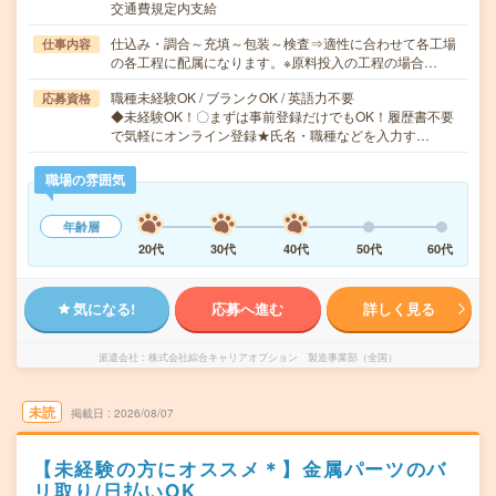
交通費規定内支給
仕込み・調合～充填～包装～検査⇒適性に合わせて各工場
仕事内容
の各工程に配属になります。※原料投入の工程の場合…
職種未経験OK / ブランクOK / 英語力不要
応募資格
◆未経験OK！〇まずは事前登録だけでもOK！履歴書不要
で気軽にオンライン登録★氏名・職種などを入力す…
職場の雰囲気
年齢層
20代
30代
40代
50代
60代
気になる!
応募へ進む
詳しく見る
派遣会社
株式会社綜合キャリアオプション 製造事業部（全国）
未読
掲載日
2026/08/07
【未経験の方にオススメ＊】金属パーツのバ
リ取り/日払いOK