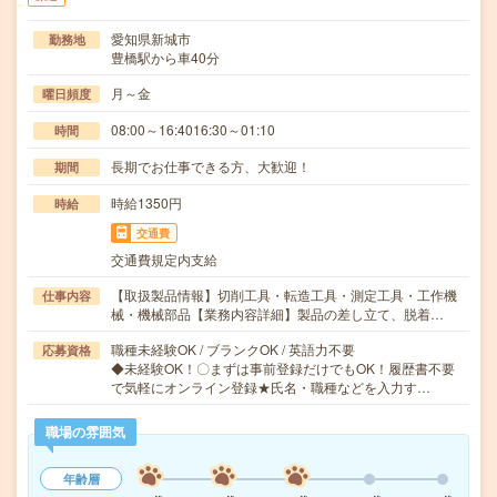
愛知県新城市
勤務地
豊橋駅から車40分
月～金
曜日頻度
08:00～16:4016:30～01:10
時間
長期でお仕事できる方、大歓迎！
期間
時給1350円
時給
交通費
交通費規定内支給
【取扱製品情報】切削工具・転造工具・測定工具・工作機
仕事内容
械・機械部品【業務内容詳細】製品の差し立て、脱着…
職種未経験OK / ブランクOK / 英語力不要
応募資格
◆未経験OK！〇まずは事前登録だけでもOK！履歴書不要
で気軽にオンライン登録★氏名・職種などを入力す…
職場の雰囲気
年齢層