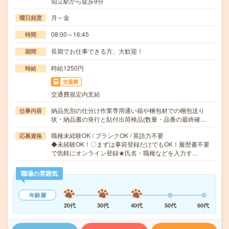
知立駅から徒歩9分
月～金
曜日頻度
08:00～16:45
時間
長期でお仕事できる方、大歓迎！
期間
時給1250円
時給
交通費
交通費規定内支給
納品先別の仕分け作業専用通い箱や梱包材での梱包送り
仕事内容
状・納品書の発行と貼付出荷検品(数量・品番の最終確…
職種未経験OK / ブランクOK / 英語力不要
応募資格
◆未経験OK！〇まずは事前登録だけでもOK！履歴書不要
で気軽にオンライン登録★氏名・職種などを入力す…
職場の雰囲気
年齢層
20代
30代
40代
50代
60代