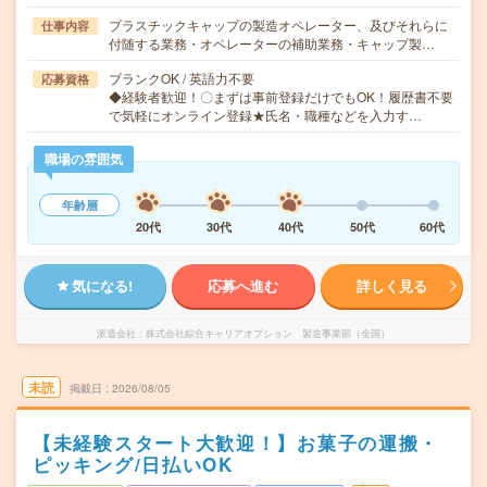
プラスチックキャップの製造オペレーター、及びそれらに
仕事内容
付随する業務・オペレーターの補助業務・キャップ製…
ブランクOK / 英語力不要
応募資格
◆経験者歓迎！〇まずは事前登録だけでもOK！履歴書不要
で気軽にオンライン登録★氏名・職種などを入力す…
職場の雰囲気
年齢層
20代
30代
40代
50代
60代
気になる!
応募へ進む
詳しく見る
派遣会社
株式会社綜合キャリアオプション 製造事業部（全国）
未読
掲載日
2026/08/05
【未経験スタート大歓迎！】お菓子の運搬・
ピッキング/日払いOK