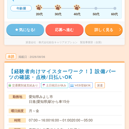
年齢層
20代
30代
40代
50代
60代
気になる!
応募へ進む
詳しく見る
派遣会社
株式会社綜合キャリアオプション 製造事業部（全国）
未読
掲載日
2026/08/06
【経験者向けマイスターワーク！】設備パー
ツの確認・点検/日払いOK
交通費別途支給あり
土日祝日が休み
WEB登録OK
派遣
愛知県みよし市
勤務地
日進(愛知県)駅から車15分
月～金
曜日頻度
07:00～16:0016:00～01:0020:00～05:00
時間