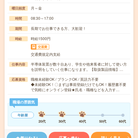
月～金
曜日頻度
08:30～17:00
時間
長期でお仕事できる方、大歓迎！
期間
時給1500円
時給
交通費
交通費規定内支給
半導体装置が数十台あり、学生や他来客者に対して使い方
仕事内容
を説明をしていく仕事になります。【取扱製品情報】…
職種未経験OK / ブランクOK / 英語力不要
応募資格
◆未経験OK！〇まずは事前登録だけでもOK！履歴書不要
で気軽にオンライン登録★氏名・職種などを入力す…
職場の雰囲気
年齢層
20代
30代
40代
50代
60代
気になる!
応募へ進む
詳しく見る