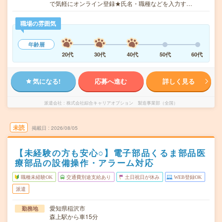
で気軽にオンライン登録★氏名・職種などを入力す…
職場の雰囲気
年齢層
20代
30代
40代
50代
60代
気になる!
応募へ進む
詳しく見る
派遣会社
株式会社綜合キャリアオプション 製造事業部（全国）
未読
掲載日
2026/08/05
【未経験の方も安心○】電子部品くるま部品医
療部品の設備操作・アラーム対応
職種未経験OK
交通費別途支給あり
土日祝日が休み
WEB登録OK
派遣
愛知県稲沢市
勤務地
森上駅から車15分