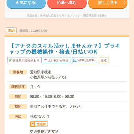
気になる!
応募へ進む
詳しく見る
派遣会社
株式会社綜合キャリアオプション 製造事業部（全国）
未読
掲載日
2026/08/05
【アナタのスキル活かしませんか？】プラキ
ャップの機械操作・検査/日払いOK
交通費別途支給あり
土日祝日が休み
WEB登録OK
派遣
愛知県小牧市
勤務地
小牧原駅から徒歩20分
月～金
曜日頻度
08:00～16:3016:00～00:30
時間
長期でお仕事できる方、大歓迎！
期間
時給1250円
時給
交通費
交通費規定内支給