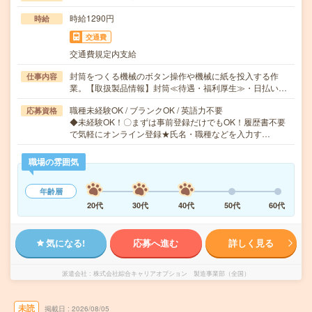
時給1290円
時給
交通費
交通費規定内支給
封筒をつくる機械のボタン操作や機械に紙を投入する作
仕事内容
業。【取扱製品情報】封筒≪待遇・福利厚生≫・日払い…
職種未経験OK / ブランクOK / 英語力不要
応募資格
◆未経験OK！〇まずは事前登録だけでもOK！履歴書不要
で気軽にオンライン登録★氏名・職種などを入力す…
職場の雰囲気
年齢層
20代
30代
40代
50代
60代
気になる!
応募へ進む
詳しく見る
派遣会社
株式会社綜合キャリアオプション 製造事業部（全国）
未読
掲載日
2026/08/05