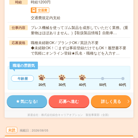
時給1200円
時給
交通費
交通費規定内支給
プレス機械を使ってゴム製品を成形していただく業務。(重
仕事内容
量物はほぼありません。)【取扱製品情報】自動車…
職種未経験OK / ブランクOK / 英語力不要
応募資格
◆未経験OK！〇まずは事前登録だけでもOK！履歴書不要
で気軽にオンライン登録★氏名・職種などを入力す…
職場の雰囲気
年齢層
20代
30代
40代
50代
60代
気になる!
応募へ進む
詳しく見る
派遣会社
株式会社綜合キャリアオプション 製造事業部（全国）
未読
掲載日
2026/08/05