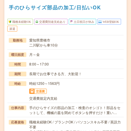
手のひらサイズ部品の加工/日払いOK
職種未経験OK
交通費別途支給あり
土日祝日が休み
WEB登録OK
派遣
愛知県豊橋市
勤務地
二川駅から車10分
月～金
曜日頻度
8:00～17:00
時間
長期でお仕事できる方、大歓迎！
期間
時給1250～1563円
時給
交通費
交通費規定内支給
手のひらサイズの部品の加工・検査のオシゴト！部品をセ
仕事内容
ットして、機械の蓋を閉めてボタンを押すだけ！重い…
職種未経験OK / ブランクOK / パソコンスキル不要 / 英語力
応募資格
不要