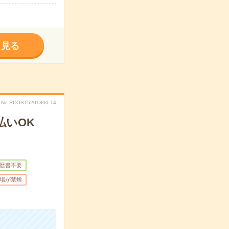
く見る
No.SCOST5201800-T4
払いOK
歴書不要
場が禁煙