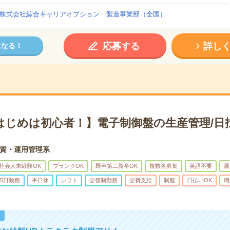
株式会社綜合キャリアオプション 製造事業部（全国）
応募する
詳し
になる！
はじめは初心者！】電子制御盤の生産管理/日
質・運用管理系
社会人未経験OK
ブランクOK
既卒第二新卒OK
複数名募集
英語不要
履
5日勤務
平日休
シフト
交替制勤務
交費支給
制服
日払いOK
職
！