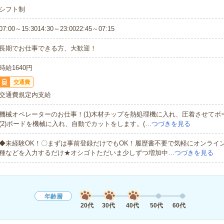
シフト制
07:00～15:3014:30～23:0022:45～07:15
長期でお仕事できる方、大歓迎！
時給1640円
交通費
交通費規定内支給
機械オペレーターのお仕事！(1)木材チップを熱処理機に入れ、圧着させてボ
(2)ボードを機械に入れ、自動でカットをします。(…
つづきを見る
◆未経験OK！〇まずは事前登録だけでもOK！履歴書不要で気軽にオンライ
種などを入力するだけ★オシゴトただいま少しずつ増加中…
つづきを見る
年齢層
20代
30代
40代
50代
60代