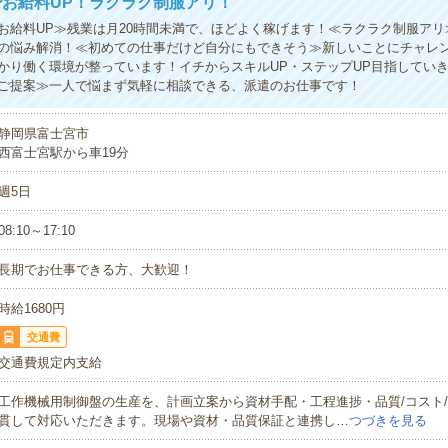
お給料UP！ラクラク制服アリ！
お給料UP≫残業は月20時間未満で、ほどよく稼げます！≪ラクラク制服アリ
の悩み解消！≪初めての仕事だけど自分にもできそう≫新しいことにチャレ
かり働く環境が整っています！イチからスキルUP・ステップUP目指してい
ご提案≫一人で悩まず気軽に相談できる、派遣のお仕事です！
静岡県富士宮市
西富士宮駅から車19分
週5日
08:10～17:10
長期でお仕事できる方、大歓迎！
時給1680円
交通費
交通費規定内支給
工作機械用制御盤の生産を、計画立案から資材手配・工程進捗・品質/コスト
貫して対応いただきます。現場や資材・品質保証と連携し…
つづきを見る