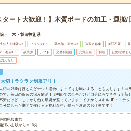
スタート大歓迎！】木質ボードの加工・運搬/
築・土木・製造技術系
社会人未経験OK
ブランクOK
既卒第二新卒OK
複数名募集
英語不要
履
WEB登録OK
残業少
シフト
交替制勤務
交費支給
制服
社食/補助あ
話対応なし
！
も大切！ラクラク制服アリ！
大切≫残業はほとんどナシ！場合によってはお願いすることもあります！≪
ので、毎日の服装の悩み解消！≪初めての仕事だけど自分にもできそう≫新
不安だけど、しっかり働く環境が整っています！イチからスキルUP・ステッ
自分に合った期間で働ける≫福利厚生が整った派遣のお仕事です！
静岡県駿東郡
駿河小山駅から車10分