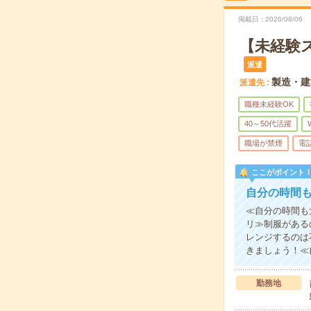
掲載日
2026/08/06
【未経験
派遣
製造・建
派遣先
職種未経験OK
40～50代活躍
職場が禁煙
電
ここがポイント
自分の時間
≪自分の時間も
リ≫制服がある
レンジするのは
きましょう！≪
勤務地