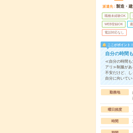
製造・建
派遣先
職種未経験OK
WEB登録OK
週
電話対応なし
ここがポイント
自分の時間
≪自分の時間も
アリ≫制服があ
不安だけど、し
自分に向いてい
勤務地
曜日頻度
時間
期間