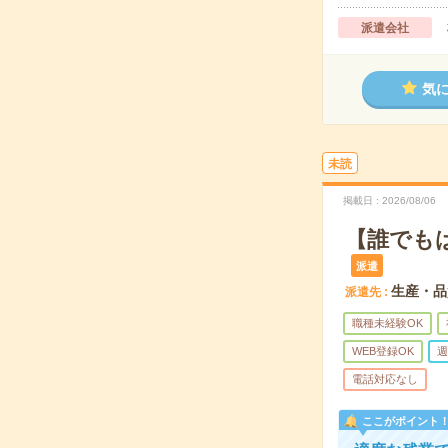
派遣会社
気
未読
掲載日
2026/08/06
【誰でも
派遣
生産・品
派遣先
職種未経験OK
WEB登録OK
週
電話対応なし
ここがポイント