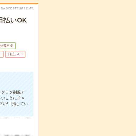
No.SCOST5167911-T4
日払いOK
歴書不要
り
日払いOK
ラクラク制服ア
しいことにチャ
プUP目指してい