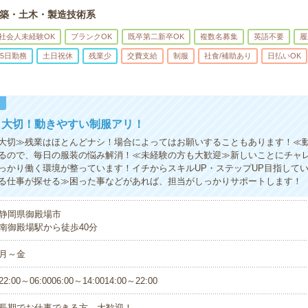
築・土木・製造技術系
社会人未経験OK
ブランクOK
既卒第二新卒OK
複数名募集
英語不要
履
5日勤務
土日祝休
残業少
交費支給
制服
社食/補助あり
日払いOK
！
も大切！動きやすい制服アリ！
大切≫残業はほとんどナシ！場合によってはお願いすることもあります！≪
るので、毎日の服装の悩み解消！≪未経験の方も大歓迎≫新しいことにチャ
っかり働く環境が整っています！イチからスキルUP・ステップUP目指して
る仕事が探せる≫困った事などがあれば、担当がしっかりサポートします！
静岡県御殿場市
南御殿場駅から徒歩40分
月～金
22:00～06:0006:00～14:0014:00～22:00
長期でお仕事できる方、大歓迎！