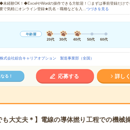
◆未経験OK！◆ExcelやWordの操作できる方歓迎！〇まずは事前登録だけ
要で気軽にオンライン登録★氏名・職種などを入…
つづきを見る
年齢層
20代
30代
40代
50代
60代
株式会社綜合キャリアオプション 製造事業部（全国）
応募する
詳し
になる！
でも大丈夫＊】電線の導体撚り工程での機械操