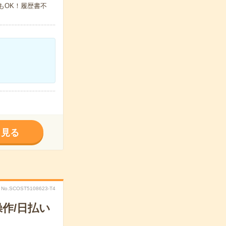
でもOK！履歴書不
く見る
No.SCOST5108623-T4
作/日払い