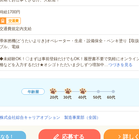
時給1700円
交通費
交通費規定内支給
導体撚機(どうたいよりき)オペレーター・生産・設備保全・ペンキ塗り【取
ブル、電線
◆未経験OK！〇まずは事前登録だけでもOK！履歴書不要で気軽にオンライ
種などを入力するだけ★オシゴトただいま少しずつ増加中…
つづきを見る
年齢層
20代
30代
40代
50代
60代
株式会社綜合キャリアオプション 製造事業部（全国）
応募する
詳し
になる！