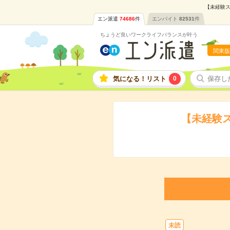
【未経験ス
エン派遣
74686
件
エンバイト
82531
件
ちょうど良いワークライフバランスが叶う
関東版
気になる！リスト
0
保存し
【未経験
未読