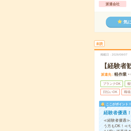
派遣会社
気
未読
掲載日
2026/08/07
【経験者
軽作業・
派遣先
ブランクOK
複
日払いOK
職場
ここがポイント
経験者優遇
≪経験者優遇≫
う方もOK！≪