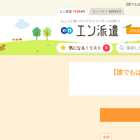
【誰でもは
エン派遣
71454
件
エンバイト
82531
件
ちょうど良いワークライフバランスが叶う
関東版
気になる！リスト
0
保存し
【誰でも
未読