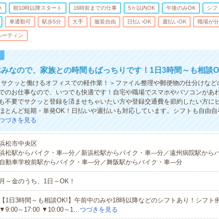
休
朝10時以降スタート
16時前までの仕事
5ｈ以内OK
午後のみOK
シフ
車通勤可
駅歩5分
大手
服装自由
日払いOK
週払いOK
職場が分
ルーティン
！
みなので、家族との時間もばっちりです！1日3時間～も相談O
！サクッと働けるオフィスでの軽作業！＞ファイル整理や郵便物の仕分けなど
でのお仕事なので、いつでも快適です！自宅や職場でスマホやパソコンがあ
も不要でサクッと登録を済ませちゃいたい方や登録交通費を節約したい方に
ほとんど短期・単発OK！日払いや週払いも対応しています。シフトも自由自
つづきを見る
浜松市中央区
浜松駅からバイク・車---分／新浜松駅からバイク・車---分／遠州病院駅からバ
自動車学校前駅からバイク・車---分／舞阪駅からバイク・車---分
月～金のうち、1日～OK！
【1日3時間～も相談OK!】午前中のみや18時以降などのシフトあり！シフト例▼9:
▼9:00～17:00 ▼10:00～1…
つづきを見る