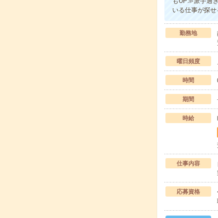
もUP≫派手過
いる仕事が探せ
勤務地
曜日頻度
時間
期間
時給
仕事内容
応募資格