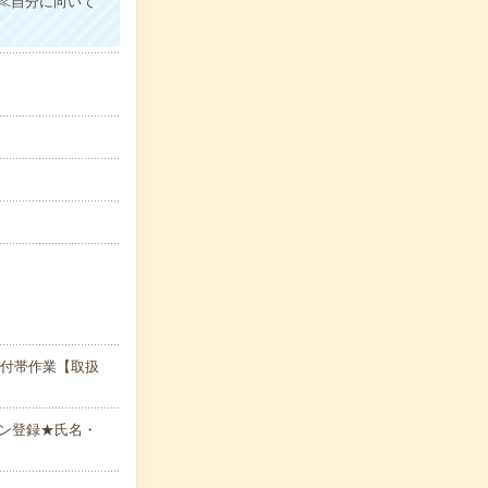
！≪自分に向いて
び付帯作業【取扱
ン登録★氏名・