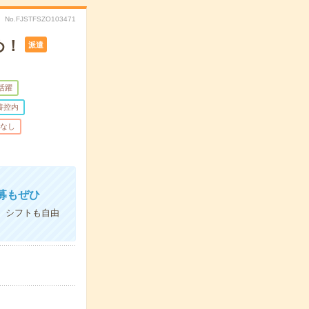
No.FJSTFSZO103471
め！
派遣
代活躍
養控内
なし
募もぜひ
ン。シフトも自由