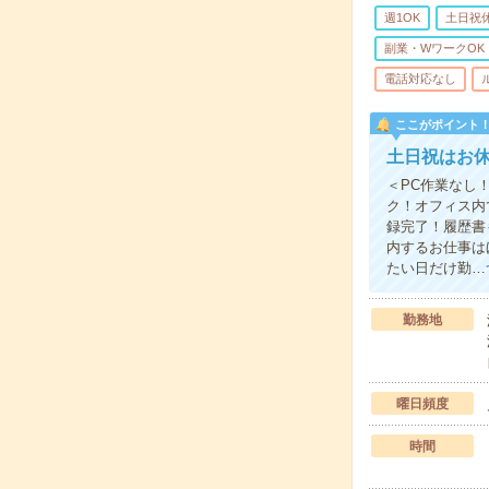
週1OK
土日祝
副業・WワークOK
電話対応なし
ここがポイント
土日祝はお休
＜PC作業なし
ク！オフィス内
録完了！履歴書
内するお仕事は
たい日だけ勤…
勤務地
曜日頻度
時間