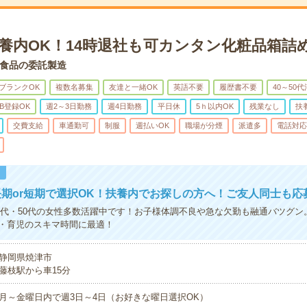
扶養内OK！14時退社も可カンタン化粧品箱詰
食品の委託製造
ブランクOK
複数名募集
友達と一緒OK
英語不要
履歴書不要
40～50
B登録OK
週2～3日勤務
週4日勤務
平日休
5ｈ以内OK
残業なし
扶
交費支給
車通勤可
制服
週払いOK
職場が分煙
派遣多
電話対応
！
期or短期で選択OK！扶養内でお探しの方へ！ご友人同士も応
・40代・50代の女性多数活躍中です！お子様体調不良や急な欠勤も融通バツグ
・育児のスキマ時間に最適！
静岡県焼津市
藤枝駅から車15分
月～金曜日内で週3日～4日（お好きな曜日選択OK）