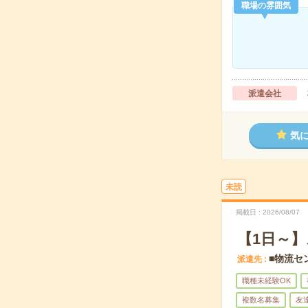
職場の雰囲気
派遣会社
気
未読
掲載日
2026/08/07
【1日～
■物流セ
派遣先
職種未経験OK
複数名募集
友