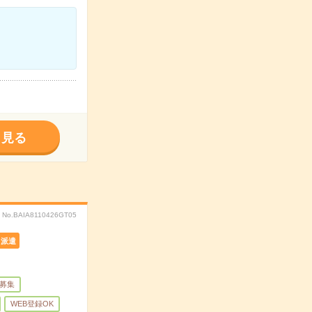
く見る
No.BAIA8110426GT05
派遣
量募集
WEB登録OK