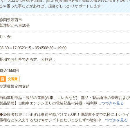
ぎなければ髪型や髪色自由！(規定有)制服があると毎日の服選びに悩まずOK
る≫困った事などがあれば、担当がしっかりサポートします！
静岡県湖西市
鷲津駅から車10分
月～金
08:30～17:0520:15～05:0508:30～19:00
長期でお仕事できる方、大歓迎！
時給1550円
交通費
交通費規定内支給
自動車用部品・製品の運搬(台車、エレカなど)、部品・製品倉庫の管理およ
製品情報】自動車エンジン回りの電装部品≪待遇・福利厚…
つづきを見る
◆経験者歓迎！〇まずは事前登録だけでもOK！履歴書不要で気軽にオンライ
職種などを入力するだけ★オシゴトただいま少しずつ増加中…
つづきを見る