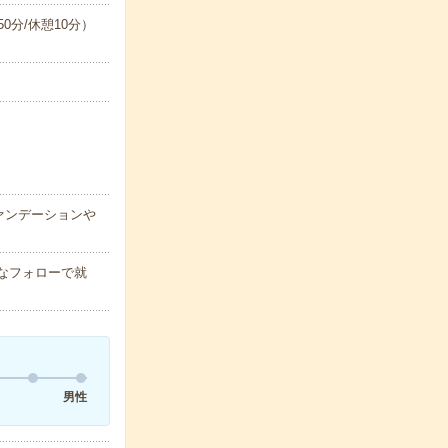
間50分/休憩10分）
ァンデーションや
なフォローで就
男性