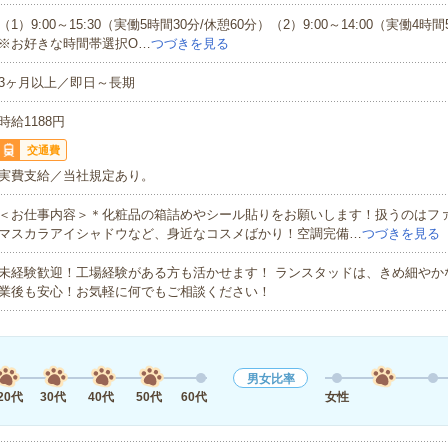
（1）9:00～15:30（実働5時間30分/休憩60分）（2）9:00～14:00（実働4時
※お好きな時間帯選択O…
つづきを見る
3ヶ月以上／即日～長期
時給1188円
交通費
実費支給／当社規定あり。
＜お仕事内容＞＊化粧品の箱詰めやシール貼りをお願いします！扱うのはフ
マスカラアイシャドウなど、身近なコスメばかり！空調完備…
つづきを見る
未経験歓迎！工場経験がある方も活かせます！ ランスタッドは、きめ細やか
業後も安心！お気軽に何でもご相談ください！
男女比率
20代
30代
40代
50代
60代
女性