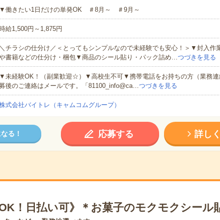
▼働きたい1日だけの単発OK ＃8月～ ＃9月～
時給1,500円～1,875円
＼チラシの仕分け／＜とってもシンプルなので未経験でも安心！＞▼封入作
や書籍などの仕分け・梱包▼商品のシール貼り・パック詰め…
つづきを見る
▼未経験OK！（副業歓迎☆）▼高校生不可▼携帯電話をお持ちの方（業務連
募後のご連絡はメールです。「81100_info@ca…
つづきを見る
株式会社バイトレ（キャムコムグループ）
応募する
詳し
になる！
日OK！日払い可》＊お菓子のモクモクシール