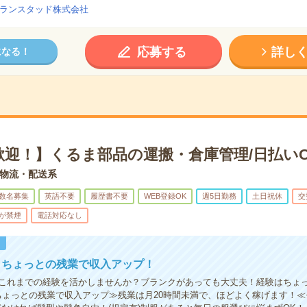
ランスタッド株式会社
応募する
詳し
になる！
歓迎！】くるま部品の運搬・倉庫管理/日払いO
物流・配送系
数名募集
英語不要
履歴書不要
WEB登録OK
週5日勤務
土日祝休
交
が禁煙
電話対応なし
！
！ちょっとの残業で収入アップ！
これまでの経験を活かしませんか？ブランクがあっても大丈夫！経験はちょ
ちょっとの残業で収入アップ≫残業は月20時間未満で、ほどよく稼げます！