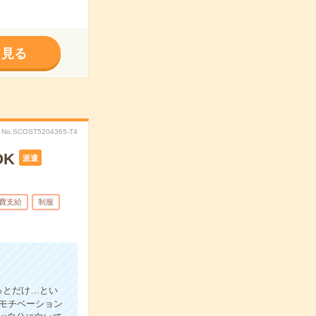
く見る
No.SCOST5204365-T4
K
派遣
費支給
制服
っとだけ…とい
≪モチベーション