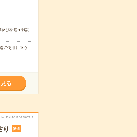
業及び梱包▼雑誌
絡に使用）※応
く見る
No.BAIA8110426GT11
貼り
派遣