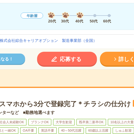
年齢層
20代
30代
40代
50代
60代
株式会社綜合キャリアオプション 製造事業部（全国）
応募する
詳し
になる！
】スマホから3分で登録完了＊チラシの仕分け
ンターなど ■勤務地選べます
社会人未経験OK
ブランクOK
大学生歓迎
既卒第二新卒OK
10名以上の大
達と一緒OK
OA不要
英語不要
40～50代活躍
60歳以上活躍
しゅふ歓迎