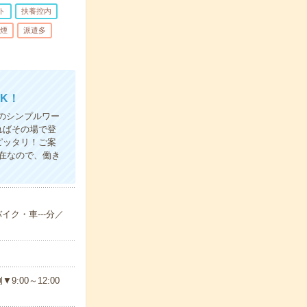
ト
扶養控内
煙
派遣多
K！
のシンプルワー
ればその場で登
ピッタリ！ご案
在なので、働き
イク・車---分／
00～12:00