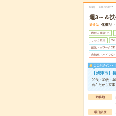
掲載日
2026/08/07
週3～＆
化粧品・
派遣先
職種未経験OK
しゅふ歓迎
WE
副業・WワークOK
自転車・バイクOK
ここがポイント
【焼津市】長
20代・30代
自在だから家事
勤務地
曜日頻度