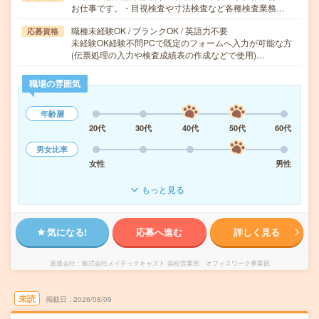
お仕事です。・目視検査や寸法検査など各種検査業務…
職種未経験OK / ブランクOK / 英語力不要
応募資格
未経験OK経験不問PCで既定のフォームへ入力が可能な方
(伝票処理の入力や検査成績表の作成などで使用)…
職場の雰囲気
年齢層
20代
30代
40代
50代
60代
男女比率
女性
男性
もっと見る
気になる!
応募へ進む
詳しく見る
派遣会社
株式会社メイテックキャスト 浜松営業所 オフィスワーク事業部
未読
掲載日
2026/08/09