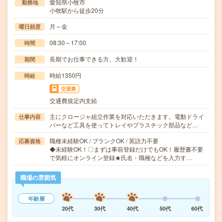
愛知県小牧市
勤務地
小牧駅から徒歩20分
月～金
曜日頻度
08:30～17:00
時間
長期でお仕事できる方、大歓迎！
期間
時給1350円
時給
交通費
交通費規定内支給
主にクロージャ組立作業を対応いただきます。電動ドライ
仕事内容
バーなど工具を使ってトレイやプラスチック部品など…
職種未経験OK / ブランクOK / 英語力不要
応募資格
◆未経験OK！〇まずは事前登録だけでもOK！履歴書不要
で気軽にオンライン登録★氏名・職種などを入力す…
職場の雰囲気
年齢層
20代
30代
40代
50代
60代