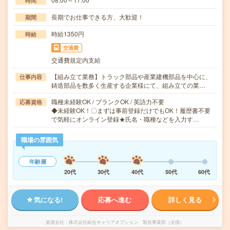
時間
長期でお仕事できる方、大歓迎！
期間
時給1350円
時給
交通費
交通費規定内支給
【組み立て業務】トラック部品や産業建機部品を中心に、
仕事内容
鋳造部品を数多く生産する企業様にて、組み立ての業…
職種未経験OK / ブランクOK / 英語力不要
応募資格
◆未経験OK！〇まずは事前登録だけでもOK！履歴書不要
で気軽にオンライン登録★氏名・職種などを入力す…
職場の雰囲気
年齢層
20代
30代
40代
50代
60代
気になる!
応募へ進む
詳しく見る
派遣会社
株式会社綜合キャリアオプション 製造事業部（全国）