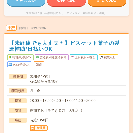
派遣会社
株式会社綜合キャリアオプション 製造事業部（全国）
未読
掲載日
2026/08/09
【未経験でも大丈夫＊】ビスケット菓子の製
造補助/日払いOK
職種未経験OK
交通費別途支給あり
土日祝日が休み
残業なし
WEB登録OK
派遣
愛知県小牧市
勤務地
石仏駅から車10分
月～金
曜日頻度
08:00～17:0004:00～13:0011:00～20:00
時間
長期でお仕事できる方、大歓迎！
期間
時給1350円
時給
交通費