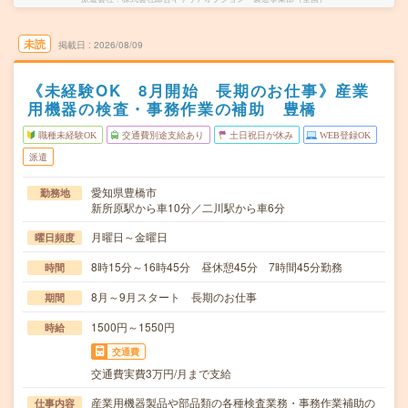
未読
掲載日
2026/08/09
《未経験OK 8月開始 長期のお仕事》産業
用機器の検査・事務作業の補助 豊橋
職種未経験OK
交通費別途支給あり
土日祝日が休み
WEB登録OK
派遣
愛知県豊橋市
勤務地
新所原駅から車10分／二川駅から車6分
月曜日～金曜日
曜日頻度
8時15分～16時45分 昼休憩45分 7時間45分勤務
時間
8月～9月スタート 長期のお仕事
期間
1500円～1550円
時給
交通費
交通費実費3万円/月まで支給
産業用機器製品や部品類の各種検査業務・事務作業補助の
仕事内容