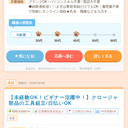
ブランクOK / パソコンスキル不要 / 英語力不要
応募資格
◆経験者歓迎！〇まずは事前登録だけでもOK！履歴書不要
で気軽にオンライン登録★氏名・職種などを入力す…
職場の雰囲気
年齢層
20代
30代
40代
50代
60代
気になる!
応募へ進む
詳しく見る
派遣会社
株式会社綜合キャリアオプション 製造事業部（全国）
未読
掲載日
2026/08/09
【未経験OK！ビギナー活躍中！】クロージャ
部品の工具組立/日払いOK
職種未経験OK
交通費別途支給あり
土日祝日が休み
WEB登録OK
派遣