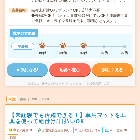
職種未経験OK / ブランクOK / 英語力不要
応募資格
◆未経験OK！〇まずは事前登録だけでもOK！履歴書不要
で気軽にオンライン登録★氏名・職種などを入力す…
職場の雰囲気
年齢層
20代
30代
40代
50代
60代
気になる!
応募へ進む
詳しく見る
派遣会社
株式会社綜合キャリアオプション 製造事業部（全国）
未読
掲載日
2026/08/09
【未経験でも活躍できる！】車用マットを工
具を使って組付け/日払いOK
職種未経験OK
交通費別途支給あり
土日祝日が休み
WEB登録OK
派遣