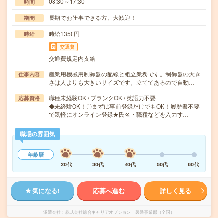
08:30～17:30
時間
長期でお仕事できる方、大歓迎！
期間
時給1350円
時給
交通費
交通費規定内支給
産業用機械用制御盤の配線と組立業務です。制御盤の大き
仕事内容
さは人よりも大きいサイズです。立ててあるので自動…
職種未経験OK / ブランクOK / 英語力不要
応募資格
◆未経験OK！〇まずは事前登録だけでもOK！履歴書不要
で気軽にオンライン登録★氏名・職種などを入力す…
職場の雰囲気
年齢層
20代
30代
40代
50代
60代
気になる!
応募へ進む
詳しく見る
派遣会社
株式会社綜合キャリアオプション 製造事業部（全国）