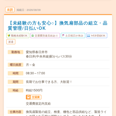
未読
掲載日
2026/08/09
【未経験の方も安心○】換気扇部品の組立・品
質管理/日払いOK
職種未経験OK
交通費別途支給あり
土日祝日が休み
WEB登録OK
派遣
愛知県春日井市
勤務地
春日井(中央本線)駅からバス30分
月～金
曜日頻度
08:30～17:00
時間
長期でお仕事できる方、大歓迎！
期間
時給1500円
時給
交通費
交通費規定内支給
換気扇製造の組立、検査、梱包と部品供給など、製造ライ
仕事内容
ンの様々な工程に補助として入っていただきます。【…