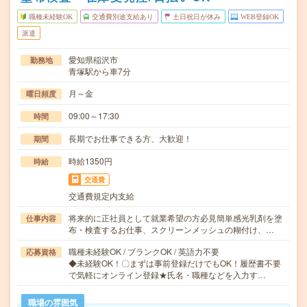
職種未経験OK
交通費別途支給あり
土日祝日が休み
WEB登録OK
派遣
愛知県稲沢市
勤務地
青塚駅から車7分
月～金
曜日頻度
09:00～17:30
時間
長期でお仕事できる方、大歓迎！
期間
時給1350円
時給
交通費
交通費規定内支給
将来的に正社員として就業希望の方必見簡単感光乳剤を塗
仕事内容
布・検査するお仕事、スクリーンメッシュの糊付け、…
職種未経験OK / ブランクOK / 英語力不要
応募資格
◆未経験OK！〇まずは事前登録だけでもOK！履歴書不要
で気軽にオンライン登録★氏名・職種などを入力す…
職場の雰囲気