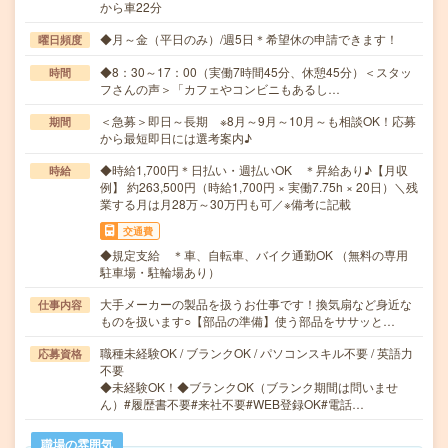
から車22分
◆月～金（平日のみ）/週5日＊希望休の申請できます！
曜日頻度
◆8：30～17：00（実働7時間45分、休憩45分）＜スタッ
時間
フさんの声＞「カフェやコンビニもあるし…
＜急募＞即日～長期 ※8月～9月～10月～も相談OK！応募
期間
から最短即日には選考案内♪
◆時給1,700円＊日払い・週払いOK ＊昇給あり♪【月収
時給
例】 約263,500円（時給1,700円 × 実働7.75h × 20日）＼残
業する月は月28万～30万円も可／※備考に記載
交通費
◆規定支給 ＊車、自転車、バイク通勤OK （無料の専用
駐車場・駐輪場あり）
大手メーカーの製品を扱うお仕事です！換気扇など身近な
仕事内容
ものを扱います○【部品の準備】使う部品をササッと…
職種未経験OK / ブランクOK / パソコンスキル不要 / 英語力
応募資格
不要
◆未経験OK！◆ブランクOK（ブランク期間は問いませ
ん）#履歴書不要#来社不要#WEB登録OK#電話…
職場の雰囲気