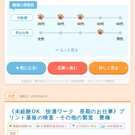
職場の雰囲気
年齢層
20代
30代
40代
50代
60代
男女比率
女性
男性
もっと見る
気になる!
応募へ進む
詳しく見る
派遣会社
株式会社メイテックキャスト 浜松営業所 オフィスワーク事業部
未読
掲載日
2026/08/09
《未経験OK 快適ワーク 長期のお仕事》プ
リント基板の検査・その他の製造 豊橋
職種未経験OK
交通費別途支給あり
土日祝日が休み
WEB登録OK
派遣