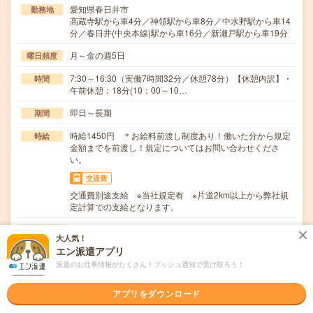
愛知県春日井市
勤務地
高蔵寺駅から車4分／神領駅から車8分／中水野駅から車14
分／春日井(中央本線)駅から車16分／新瀬戸駅から車19分
月～金の週5日
曜日頻度
7:30～16:30（実働7時間32分／休憩78分）【休憩内訳】・
時間
午前休憩：18分(10：00～10…
即日～長期
期間
時給1450円 ＊お給料前渡し制度あり！働いた分から規定
時給
金額までを前渡し！規定についてはお問い合わせくださ
い。
交通費
交通費別途支給 ※当社規定有 ※片道2km以上から弊社規
定計算での支給となります。
（1）製品の組付け電動ドライバーを使って、部品をネジ
仕事内容
大人気！
で固定します。使い方は丁寧に教えていただけます！…
エン派遣アプリ
職種未経験OK / ブランクOK / パソコンスキル不要 / 英語力
応募資格
派遣のお仕事情報がたくさん！プッシュ通知で受け取ろう！
不要
未経験OK！
アプリをダウンロード