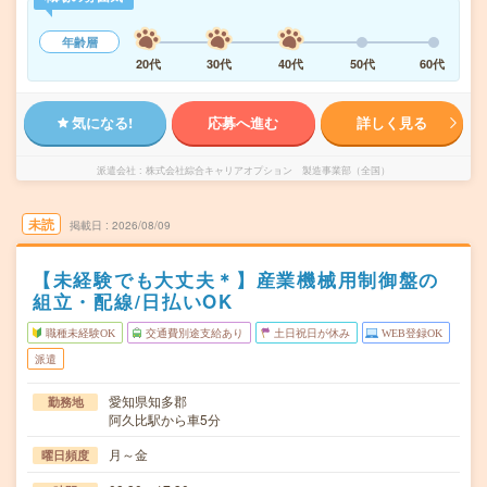
年齢層
20代
30代
40代
50代
60代
気になる!
応募へ進む
詳しく見る
派遣会社
株式会社綜合キャリアオプション 製造事業部（全国）
未読
掲載日
2026/08/09
【未経験でも大丈夫＊】産業機械用制御盤の
組立・配線/日払いOK
職種未経験OK
交通費別途支給あり
土日祝日が休み
WEB登録OK
派遣
愛知県知多郡
勤務地
阿久比駅から車5分
月～金
曜日頻度