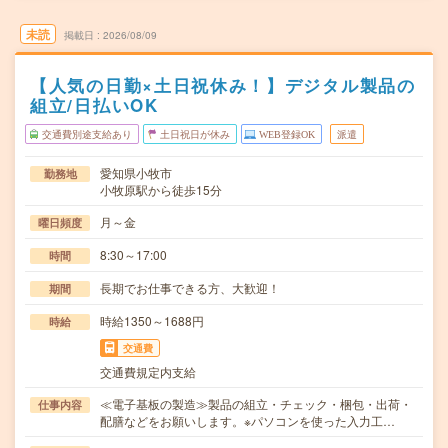
未読
掲載日
2026/08/09
【人気の日勤×土日祝休み！】デジタル製品の
組立/日払いOK
交通費別途支給あり
土日祝日が休み
WEB登録OK
派遣
愛知県小牧市
勤務地
小牧原駅から徒歩15分
月～金
曜日頻度
8:30～17:00
時間
長期でお仕事できる方、大歓迎！
期間
時給1350～1688円
時給
交通費
交通費規定内支給
≪電子基板の製造≫製品の組立・チェック・梱包・出荷・
仕事内容
配膳などをお願いします。※パソコンを使った入力工…