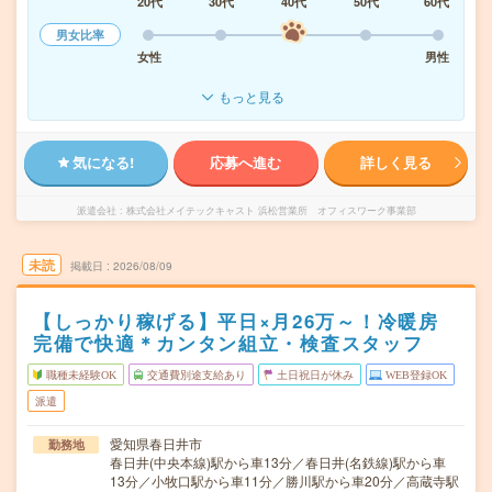
20代
30代
40代
50代
60代
男女比率
女性
男性
もっと見る
気になる!
応募へ進む
詳しく見る
派遣会社
株式会社メイテックキャスト 浜松営業所 オフィスワーク事業部
未読
掲載日
2026/08/09
【しっかり稼げる】平日×月26万～！冷暖房
完備で快適＊カンタン組立・検査スタッフ
職種未経験OK
交通費別途支給あり
土日祝日が休み
WEB登録OK
派遣
愛知県春日井市
勤務地
春日井(中央本線)駅から車13分／春日井(名鉄線)駅から車
13分／小牧口駅から車11分／勝川駅から車20分／高蔵寺駅