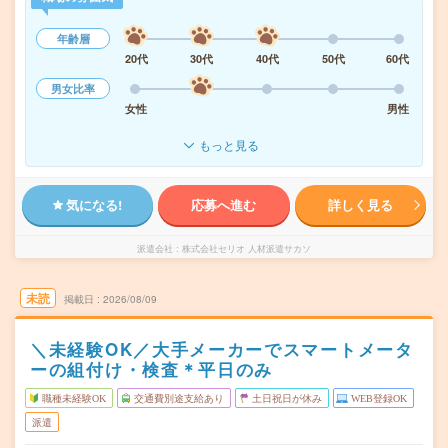
年齢層
20代
30代
40代
50代
60代
男女比率
女性
男性
もっと見る
気になる!
応募へ進む
詳しく見る
派遣会社
株式会社セリオ 人材派遣サカソ
未読
掲載日
2026/08/09
＼未経験OK／大手メーカーでスマートメータ
ーの組付け・検査＊平日のみ
職種未経験OK
交通費別途支給あり
土日祝日が休み
WEB登録OK
派遣