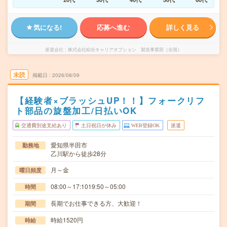
気になる!
応募へ進む
詳しく見る
派遣会社
株式会社綜合キャリアオプション 製造事業部（全国）
未読
掲載日
2026/08/09
【経験者×ブラッシュUP！！】フォークリフ
ト部品の旋盤加工/日払いOK
交通費別途支給あり
土日祝日が休み
WEB登録OK
派遣
愛知県半田市
勤務地
乙川駅から徒歩28分
月～金
曜日頻度
08:00～17:1019:50～05:00
時間
長期でお仕事できる方、大歓迎！
期間
時給1520円
時給