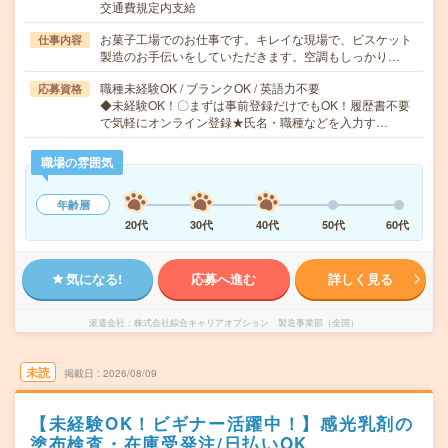
交通費規定内支給
お菓子工場でのお仕事です。キレイな現場で、ビスケット
仕事内容
製造のお手伝いをしていただきます。空調もしっかり…
職種未経験OK / ブランクOK / 英語力不要
応募資格
◆未経験OK！〇まずは事前登録だけでもOK！履歴書不要
で気軽にオンライン登録★氏名・職種などを入力す…
職場の雰囲気
年齢層
20代
30代
40代
50代
60代
気になる!
応募へ進む
詳しく見る
派遣会社
株式会社綜合キャリアオプション 製造事業部（全国）
未読
掲載日
2026/08/09
【未経験OK！ビギナー活躍中！】感光乳剤の
塗布検査・在庫受発注/日払いOK