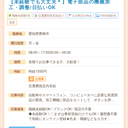
【未経験でも大丈夫＊】電子部品の機械加
工・調整/日払いOK
職種未経験OK
交通費別途支給あり
土日祝日が休み
WEB登録OK
派遣
愛知県豊橋市
勤務地
月～金
曜日頻度
08:00～17:0020:00～05:00
時間
長期でお仕事できる方、大歓迎！
期間
時給1550円
時給
交通費
交通費規定内支給
自動車やスマートフォン、コンピューターに必要な装置部
仕事内容
品の製造。加工機械に部品をセットして、ボタンを押…
職種未経験OK / ブランクOK / 英語力不要
応募資格
◆未経験OK！〇まずは事前登録だけでもOK！履歴書不要
で気軽にオンライン登録★氏名・職種などを入力す…