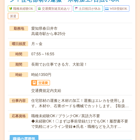
職種未経験OK
交通費別途支給あり
土日祝日が休み
WEB登録OK
派遣
愛知県春日井市
勤務地
高蔵寺駅から車25分
月～金
曜日頻度
07:55～16:55
時間
長期でお仕事できる方、大歓迎！
期間
時給1350円
時給
交通費
交通費規定内支給
住宅部材の運搬と木材の加工！運搬はエレカを使用しま
仕事内容
す。木材や、石膏ボードを機械でカットします。【取扱…
職種未経験OK / ブランクOK / 英語力不要
応募資格
◆未経験OK！〇まずは事前登録だけでもOK！履歴書不要
で気軽にオンライン登録★氏名・職種などを入力す…
職場の雰囲気