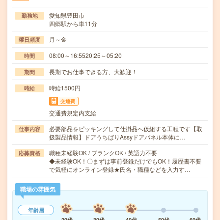
愛知県豊田市
勤務地
四郷駅から車11分
月～金
曜日頻度
08:00～16:5520:25～05:20
時間
長期でお仕事できる方、大歓迎！
期間
時給1500円
時給
交通費
交通費規定内支給
必要部品をピッキングして仕掛品へ仮組する工程です【取
仕事内容
扱製品情報】ドアうちばりAssyドアパネル本体に…
職種未経験OK / ブランクOK / 英語力不要
応募資格
◆未経験OK！〇まずは事前登録だけでもOK！履歴書不要
で気軽にオンライン登録★氏名・職種などを入力す…
職場の雰囲気
年齢層
20代
30代
40代
50代
60代