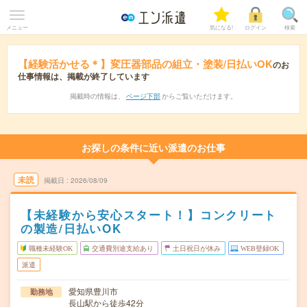
メニュー
気になる!
ログイン
検索
【経験活かせる＊】変圧器部品の組立・塗装/日払いOK
のお
仕事情報は、掲載が終了しています
掲載時の情報は、
ページ下部
からご覧いただけます。
お探しの条件に近い派遣のお仕事
未読
掲載日
2026/08/09
【未経験から安心スタート！】コンクリート
の製造/日払いOK
職種未経験OK
交通費別途支給あり
土日祝日が休み
WEB登録OK
派遣
愛知県豊川市
勤務地
長山駅から徒歩42分