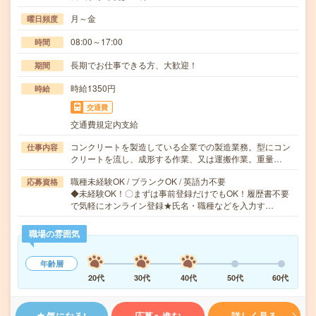
月～金
曜日頻度
08:00～17:00
時間
長期でお仕事できる方、大歓迎！
期間
時給1350円
時給
交通費
交通費規定内支給
コンクリートを製造している企業での製造業務。型にコン
仕事内容
クリートを流し、成形する作業、又は運搬作業。重量…
職種未経験OK / ブランクOK / 英語力不要
応募資格
◆未経験OK！〇まずは事前登録だけでもOK！履歴書不要
で気軽にオンライン登録★氏名・職種などを入力す…
職場の雰囲気
年齢層
20代
30代
40代
50代
60代
気になる!
応募へ進む
詳しく見る