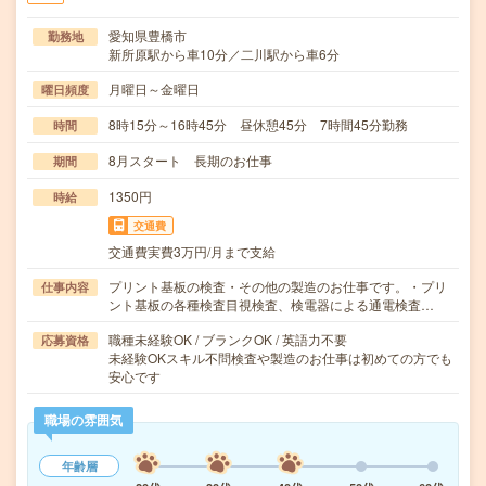
愛知県豊橋市
勤務地
新所原駅から車10分／二川駅から車6分
月曜日～金曜日
曜日頻度
8時15分～16時45分 昼休憩45分 7時間45分勤務
時間
8月スタート 長期のお仕事
期間
1350円
時給
交通費
交通費実費3万円/月まで支給
プリント基板の検査・その他の製造のお仕事です。・プリ
仕事内容
ント基板の各種検査目視検査、検電器による通電検査…
職種未経験OK / ブランクOK / 英語力不要
応募資格
未経験OKスキル不問検査や製造のお仕事は初めての方でも
安心です
職場の雰囲気
年齢層