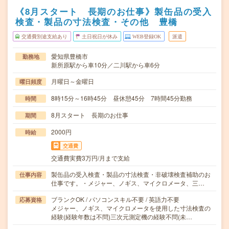
《8月スタート 長期のお仕事》製缶品の受入
検査・製品の寸法検査・その他 豊橋
交通費別途支給あり
土日祝日が休み
WEB登録OK
派遣
愛知県豊橋市
勤務地
新所原駅から車10分／二川駅から車6分
月曜日～金曜日
曜日頻度
8時15分～16時45分 昼休憩45分 7時間45分勤務
時間
8月スタート 長期のお仕事
期間
2000円
時給
交通費
交通費実費3万円/月まで支給
製缶品の受入検査・製品の寸法検査・非破壊検査補助のお
仕事内容
仕事です。・メジャー、ノギス、マイクロメータ、三…
ブランクOK / パソコンスキル不要 / 英語力不要
応募資格
メジャー、ノギス、マイクロメータを使用した寸法検査の
経験(経験年数は不問)三次元測定機の経験不問(未…