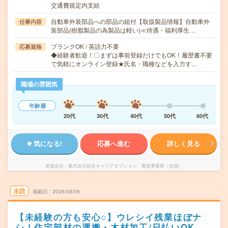
交通費規定内支給
自動車外装部品への部品の組付【取扱製品情報】自動車外
仕事内容
装部品(樹脂製品の為製品は軽い)≪待遇・福利厚生…
ブランクOK / 英語力不要
応募資格
◆経験者歓迎！〇まずは事前登録だけでもOK！履歴書不要
で気軽にオンライン登録★氏名・職種などを入力す…
職場の雰囲気
年齢層
20代
30代
40代
50代
60代
気になる!
応募へ進む
詳しく見る
派遣会社
株式会社綜合キャリアオプション 製造事業部（全国）
未読
掲載日
2026/08/09
【未経験の方も安心○】ウレシイ残業ほぼナ
シ！住宅部材の運搬・木材加工/日払いOK