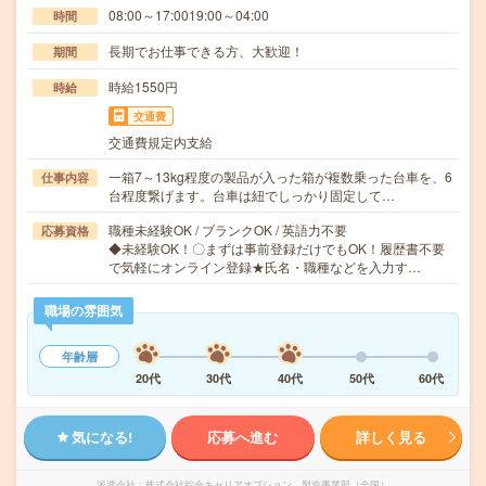
08:00～17:0019:00～04:00
時間
長期でお仕事できる方、大歓迎！
期間
時給1550円
時給
交通費
交通費規定内支給
一箱7～13kg程度の製品が入った箱が複数乗った台車を、6
仕事内容
台程度繋げます。台車は紐でしっかり固定して…
職種未経験OK / ブランクOK / 英語力不要
応募資格
◆未経験OK！〇まずは事前登録だけでもOK！履歴書不要
で気軽にオンライン登録★氏名・職種などを入力す…
職場の雰囲気
年齢層
20代
30代
40代
50代
60代
気になる!
応募へ進む
詳しく見る
派遣会社
株式会社綜合キャリアオプション 製造事業部（全国）