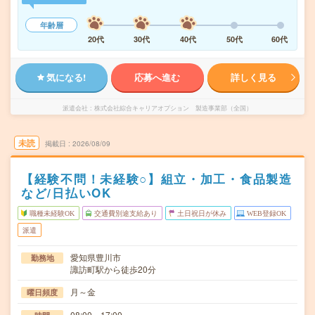
年齢層
20代
30代
40代
50代
60代
気になる!
応募へ進む
詳しく見る
派遣会社
株式会社綜合キャリアオプション 製造事業部（全国）
未読
掲載日
2026/08/09
【経験不問！未経験○】組立・加工・食品製造
など/日払いOK
職種未経験OK
交通費別途支給あり
土日祝日が休み
WEB登録OK
派遣
愛知県豊川市
勤務地
諏訪町駅から徒歩20分
月～金
曜日頻度
08:00～17:00