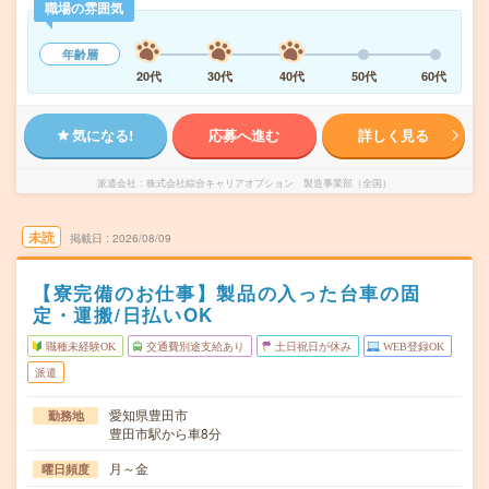
職場の雰囲気
年齢層
20代
30代
40代
50代
60代
気になる!
応募へ進む
詳しく見る
派遣会社
株式会社綜合キャリアオプション 製造事業部（全国）
未読
掲載日
2026/08/09
【寮完備のお仕事】製品の入った台車の固
定・運搬/日払いOK
職種未経験OK
交通費別途支給あり
土日祝日が休み
WEB登録OK
派遣
愛知県豊田市
勤務地
豊田市駅から車8分
月～金
曜日頻度