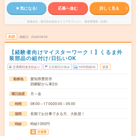
気になる!
応募へ進む
詳しく見る
派遣会社
株式会社綜合キャリアオプション 製造事業部（全国）
未読
掲載日
2026/08/09
【経験者向けマイスターワーク！】くるま外
装部品の組付け/日払いOK
交通費別途支給あり
土日祝日が休み
WEB登録OK
派遣
愛知県豊田市
勤務地
四郷駅から車2分
月～金
曜日頻度
08:00～17:0020:00～05:00
時間
長期でお仕事できる方、大歓迎！
期間
時給1350円
時給
交通費