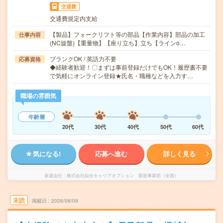
交通費
交通費規定内支給
【製品】フォークリフト等の部品【作業内容】部品の加工
仕事内容
(NC旋盤)【重量物】【座り立ち】立ち【ラインo…
ブランクOK / 英語力不要
応募資格
◆経験者歓迎！〇まずは事前登録だけでもOK！履歴書不要
で気軽にオンライン登録★氏名・職種などを入力す…
職場の雰囲気
年齢層
20代
30代
40代
50代
60代
気になる!
応募へ進む
詳しく見る
派遣会社
株式会社綜合キャリアオプション 製造事業部（全国）
未読
掲載日
2026/08/09