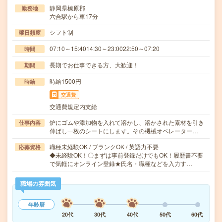
静岡県榛原郡
勤務地
六合駅から車17分
シフト制
曜日頻度
07:10～15:4014:30～23:0022:50～07:20
時間
長期でお仕事できる方、大歓迎！
期間
時給1500円
時給
交通費
交通費規定内支給
炉にゴムや添加物を入れて溶かし、溶かされた素材を引き
仕事内容
伸ばし一枚のシートにします。その機械オペレーター…
職種未経験OK / ブランクOK / 英語力不要
応募資格
◆未経験OK！〇まずは事前登録だけでもOK！履歴書不要
で気軽にオンライン登録★氏名・職種などを入力す…
職場の雰囲気
年齢層
20代
30代
40代
50代
60代