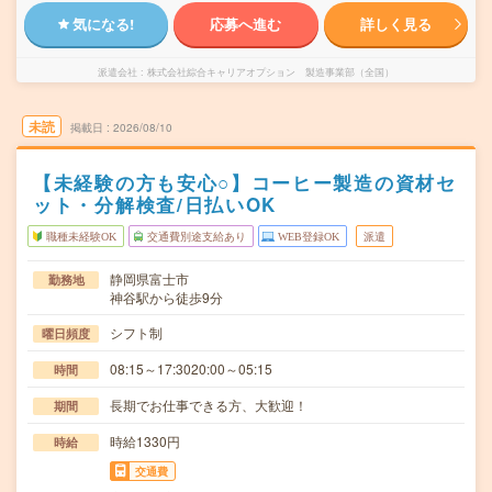
気になる!
応募へ進む
詳しく見る
派遣会社
株式会社綜合キャリアオプション 製造事業部（全国）
未読
掲載日
2026/08/10
【未経験の方も安心○】コーヒー製造の資材セ
ット・分解検査/日払いOK
職種未経験OK
交通費別途支給あり
WEB登録OK
派遣
静岡県富士市
勤務地
神谷駅から徒歩9分
シフト制
曜日頻度
08:15～17:3020:00～05:15
時間
長期でお仕事できる方、大歓迎！
期間
時給1330円
時給
交通費