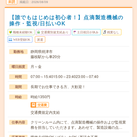
未読
掲載日
2026/08/09
【誰でもはじめは初心者！】点滴製造機械の
操作・監視/日払いOK
職種未経験OK
交通費別途支給あり
土日祝日が休み
残業なし
WEB登録OK
派遣
静岡県焼津市
勤務地
藤枝駅から車20分
月～金
曜日頻度
07:00～15:4015:00～23:4023:00～07:40
時間
長期でお仕事できる方、大歓迎！
期間
時給1350円
時給
交通費
交通費規定内支給
クリーンルーム内にて、点滴製造機械の操作および監視業
仕事内容
務を担当していただきます。あわせて、製造設備の点…
職種未経験OK / ブランクOK / 英語力不要