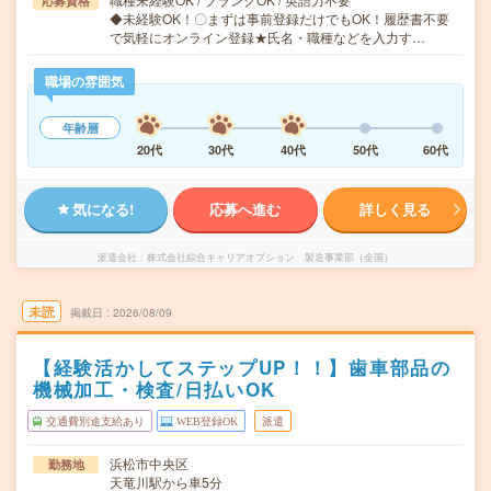
応募資格
◆未経験OK！〇まずは事前登録だけでもOK！履歴書不要
で気軽にオンライン登録★氏名・職種などを入力す…
職場の雰囲気
年齢層
20代
30代
40代
50代
60代
気になる!
応募へ進む
詳しく見る
派遣会社
株式会社綜合キャリアオプション 製造事業部（全国）
未読
掲載日
2026/08/09
【経験活かしてステップUP！！】歯車部品の
機械加工・検査/日払いOK
交通費別途支給あり
WEB登録OK
派遣
浜松市中央区
勤務地
天竜川駅から車5分