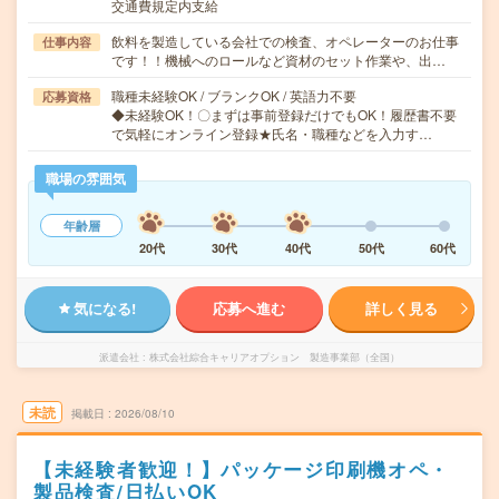
交通費規定内支給
飲料を製造している会社での検査、オペレーターのお仕事
仕事内容
です！！機械へのロールなど資材のセット作業や、出…
職種未経験OK / ブランクOK / 英語力不要
応募資格
◆未経験OK！〇まずは事前登録だけでもOK！履歴書不要
で気軽にオンライン登録★氏名・職種などを入力す…
職場の雰囲気
年齢層
20代
30代
40代
50代
60代
気になる!
応募へ進む
詳しく見る
派遣会社
株式会社綜合キャリアオプション 製造事業部（全国）
未読
掲載日
2026/08/10
【未経験者歓迎！】パッケージ印刷機オペ・
製品検査/日払いOK