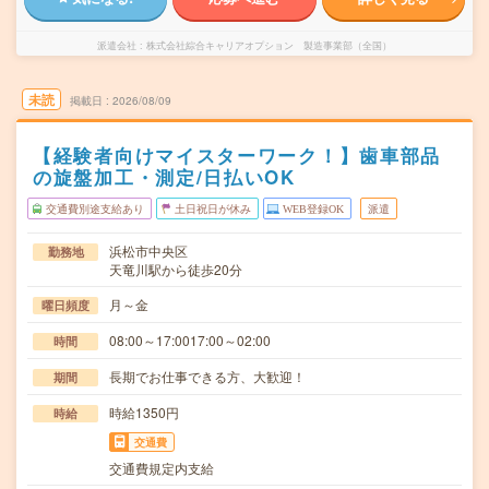
派遣会社
株式会社綜合キャリアオプション 製造事業部（全国）
未読
掲載日
2026/08/09
【経験者向けマイスターワーク！】歯車部品
の旋盤加工・測定/日払いOK
交通費別途支給あり
土日祝日が休み
WEB登録OK
派遣
浜松市中央区
勤務地
天竜川駅から徒歩20分
月～金
曜日頻度
08:00～17:0017:00～02:00
時間
長期でお仕事できる方、大歓迎！
期間
時給1350円
時給
交通費
交通費規定内支給