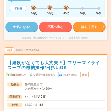
年齢層
20代
30代
40代
50代
60代
気になる!
応募へ進む
詳しく見る
派遣会社
株式会社綜合キャリアオプション 製造事業部（全国）
未読
掲載日
2026/08/10
【経験がなくても大丈夫＊】フリーズドライ
スープの機械操作/日払いOK
職種未経験OK
交通費別途支給あり
WEB登録OK
派遣
静岡県島田市
勤務地
六合駅からバス20分
シフト制(週5日)
曜日頻度
12:30～21:15
時間