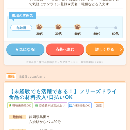
で気軽にオンライン登録★氏名・職種などを入力す…
職場の雰囲気
年齢層
20代
30代
40代
50代
60代
気になる!
応募へ進む
詳しく見る
派遣会社
株式会社綜合キャリアオプション 製造事業部（全国）
未読
掲載日
2026/08/10
【未経験でも活躍できる！】フリーズドライ
食品の材料投入/日払いOK
職種未経験OK
交通費別途支給あり
WEB登録OK
派遣
静岡県島田市
勤務地
六合駅からバス20分