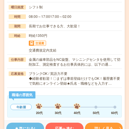
シフト制
曜日頻度
08:00～17:0017:00～02:00
時間
長期でお仕事できる方、大歓迎！
期間
時給1350円
時給
交通費
交通費規定内支給
金属の歯車部品をNC旋盤、マシニングセンタを使用して切
仕事内容
削加工、測定検査するお仕事具体的には、以下の通…
ブランクOK / 英語力不要
応募資格
◆経験者歓迎！〇まずは事前登録だけでもOK！履歴書不要
で気軽にオンライン登録★氏名・職種などを入力す…
職場の雰囲気
年齢層
20代
30代
40代
50代
60代
気になる!
応募へ進む
詳しく見る