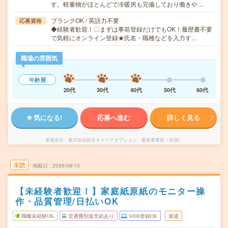
す。軽量物がほとんどで冷暖房も完備しており働きや…
ブランクOK / 英語力不要
応募資格
◆経験者歓迎！〇まずは事前登録だけでもOK！履歴書不要
で気軽にオンライン登録★氏名・職種などを入力す…
職場の雰囲気
年齢層
20代
30代
40代
50代
60代
気になる!
応募へ進む
詳しく見る
派遣会社
株式会社綜合キャリアオプション 製造事業部（全国）
未読
掲載日
2026/08/10
【未経験者歓迎！】家庭紙原紙のモニター操
作・品質管理/日払いOK
職種未経験OK
交通費別途支給あり
WEB登録OK
派遣