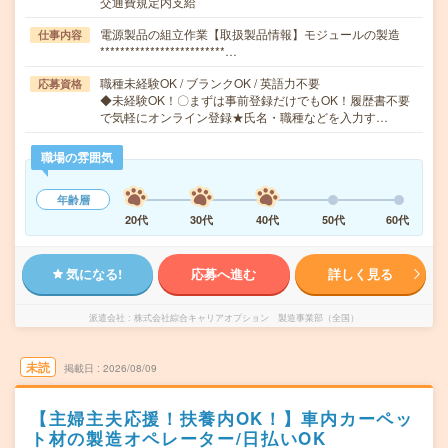
交通費規定内支給
電源製品の組立作業【取扱製品情報】モジュールの製造
仕事内容
*************************…
職種未経験OK / ブランクOK / 英語力不要
応募資格
◆未経験OK！〇まずは事前登録だけでもOK！履歴書不要
で気軽にオンライン登録★氏名・職種などを入力す…
職場の雰囲気
年齢層
20代
30代
40代
50代
60代
気になる!
応募へ進む
詳しく見る
派遣会社
株式会社綜合キャリアオプション 製造事業部（全国）
未読
掲載日
2026/08/09
【主婦主夫応援！扶養内OK！】車内カーペッ
ト材の製造オペレーター/日払いOK