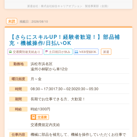
派遣会社
株式会社綜合キャリアオプション 製造事業部（全国）
未読
掲載日
2026/08/10
【さらにスキルUP！経験者歓迎！】部品補
充・機械操作/日払いOK
交通費別途支給あり
土日祝日が休み
WEB登録OK
派遣
浜松市浜名区
勤務地
遠州小林駅から車12分
月～金
曜日頻度
08:30～17:3017:30～02:3020:30～05:30
時間
長期でお仕事できる方、大歓迎！
期間
時給1300円
時給
交通費
交通費規定内支給
機械に部品を補充して、機械を操作していただくお仕事で
仕事内容