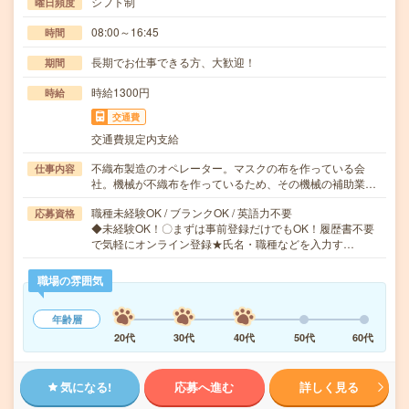
シフト制
曜日頻度
08:00～16:45
時間
長期でお仕事できる方、大歓迎！
期間
時給1300円
時給
交通費
交通費規定内支給
不織布製造のオペレーター。マスクの布を作っている会
仕事内容
社。機械が不織布を作っているため、その機械の補助業…
職種未経験OK / ブランクOK / 英語力不要
応募資格
◆未経験OK！〇まずは事前登録だけでもOK！履歴書不要
で気軽にオンライン登録★氏名・職種などを入力す…
職場の雰囲気
年齢層
20代
30代
40代
50代
60代
気になる!
応募へ進む
詳しく見る