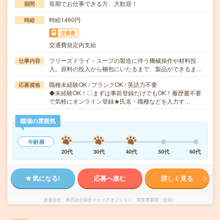
長期でお仕事できる方、大歓迎！
期間
時給1460円
時給
交通費
交通費規定内支給
フリーズドライ・スープの製造に伴う機械操作や材料投
仕事内容
入。原料の投入から梱包にいたるまで、製品ができるま…
職種未経験OK / ブランクOK / 英語力不要
応募資格
◆未経験OK！〇まずは事前登録だけでもOK！履歴書不要
で気軽にオンライン登録★氏名・職種などを入力す…
職場の雰囲気
年齢層
20代
30代
40代
50代
60代
気になる!
応募へ進む
詳しく見る
派遣会社
株式会社綜合キャリアオプション 製造事業部（全国）