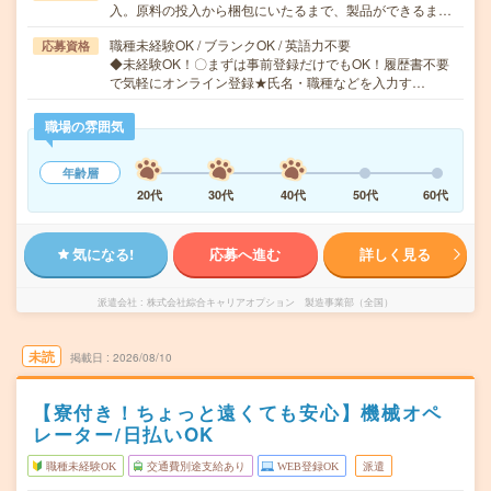
入。原料の投入から梱包にいたるまで、製品ができるま…
職種未経験OK / ブランクOK / 英語力不要
応募資格
◆未経験OK！〇まずは事前登録だけでもOK！履歴書不要
で気軽にオンライン登録★氏名・職種などを入力す…
職場の雰囲気
年齢層
20代
30代
40代
50代
60代
気になる!
応募へ進む
詳しく見る
派遣会社
株式会社綜合キャリアオプション 製造事業部（全国）
未読
掲載日
2026/08/10
【寮付き！ちょっと遠くても安心】機械オペ
レーター/日払いOK
職種未経験OK
交通費別途支給あり
WEB登録OK
派遣