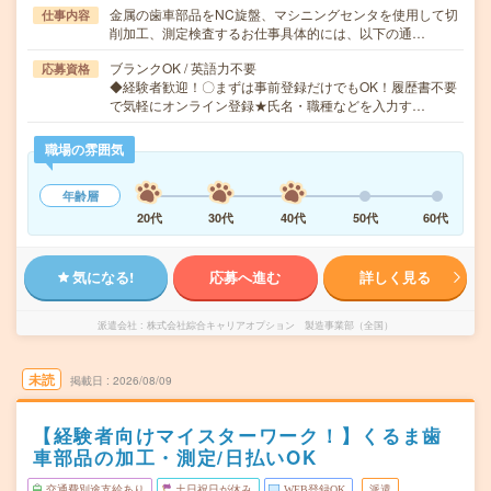
金属の歯車部品をNC旋盤、マシニングセンタを使用して切
仕事内容
削加工、測定検査するお仕事具体的には、以下の通…
ブランクOK / 英語力不要
応募資格
◆経験者歓迎！〇まずは事前登録だけでもOK！履歴書不要
で気軽にオンライン登録★氏名・職種などを入力す…
職場の雰囲気
年齢層
20代
30代
40代
50代
60代
気になる!
応募へ進む
詳しく見る
派遣会社
株式会社綜合キャリアオプション 製造事業部（全国）
未読
掲載日
2026/08/09
【経験者向けマイスターワーク！】くるま歯
車部品の加工・測定/日払いOK
交通費別途支給あり
土日祝日が休み
WEB登録OK
派遣