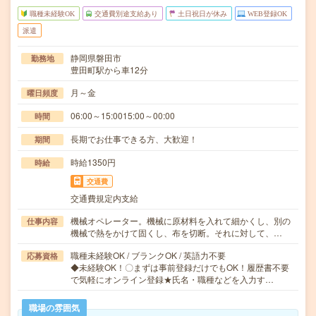
職種未経験OK
交通費別途支給あり
土日祝日が休み
WEB登録OK
派遣
静岡県磐田市
勤務地
豊田町駅から車12分
月～金
曜日頻度
06:00～15:0015:00～00:00
時間
長期でお仕事できる方、大歓迎！
期間
時給1350円
時給
交通費
交通費規定内支給
機械オペレーター。機械に原材料を入れて細かくし、別の
仕事内容
機械で熱をかけて固くし、布を切断。それに対して、…
職種未経験OK / ブランクOK / 英語力不要
応募資格
◆未経験OK！〇まずは事前登録だけでもOK！履歴書不要
で気軽にオンライン登録★氏名・職種などを入力す…
職場の雰囲気