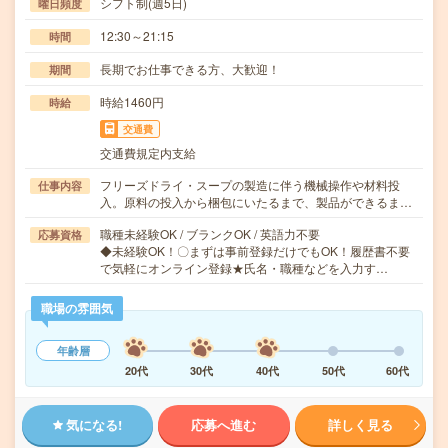
シフト制(週5日)
曜日頻度
12:30～21:15
時間
長期でお仕事できる方、大歓迎！
期間
時給1460円
時給
交通費
交通費規定内支給
フリーズドライ・スープの製造に伴う機械操作や材料投
仕事内容
入。原料の投入から梱包にいたるまで、製品ができるま…
職種未経験OK / ブランクOK / 英語力不要
応募資格
◆未経験OK！〇まずは事前登録だけでもOK！履歴書不要
で気軽にオンライン登録★氏名・職種などを入力す…
職場の雰囲気
年齢層
20代
30代
40代
50代
60代
気になる!
応募へ進む
詳しく見る