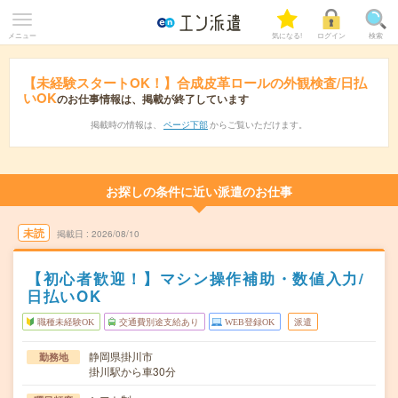
メニュー
気になる!
ログイン
検索
【未経験スタートOK！】合成皮革ロールの外観検査/日払
いOK
のお仕事情報は、掲載が終了しています
掲載時の情報は、
ページ下部
からご覧いただけます。
お探しの条件に近い派遣のお仕事
未読
掲載日
2026/08/10
【初心者歓迎！】マシン操作補助・数値入力/
日払いOK
職種未経験OK
交通費別途支給あり
WEB登録OK
派遣
静岡県掛川市
勤務地
掛川駅から車30分