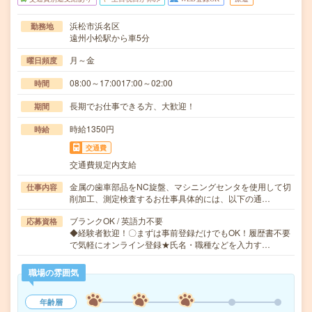
浜松市浜名区
勤務地
遠州小松駅から車5分
月～金
曜日頻度
08:00～17:0017:00～02:00
時間
長期でお仕事できる方、大歓迎！
期間
時給1350円
時給
交通費
交通費規定内支給
金属の歯車部品をNC旋盤、マシニングセンタを使用して切
仕事内容
削加工、測定検査するお仕事具体的には、以下の通…
ブランクOK / 英語力不要
応募資格
◆経験者歓迎！〇まずは事前登録だけでもOK！履歴書不要
で気軽にオンライン登録★氏名・職種などを入力す…
職場の雰囲気
年齢層