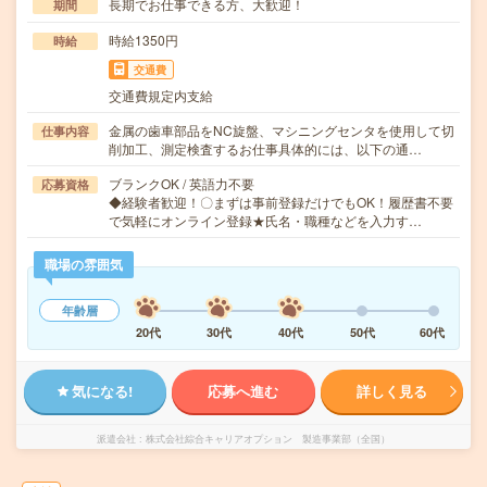
長期でお仕事できる方、大歓迎！
期間
時給1350円
時給
交通費
交通費規定内支給
金属の歯車部品をNC旋盤、マシニングセンタを使用して切
仕事内容
削加工、測定検査するお仕事具体的には、以下の通…
ブランクOK / 英語力不要
応募資格
◆経験者歓迎！〇まずは事前登録だけでもOK！履歴書不要
で気軽にオンライン登録★氏名・職種などを入力す…
職場の雰囲気
年齢層
20代
30代
40代
50代
60代
気になる!
応募へ進む
詳しく見る
派遣会社
株式会社綜合キャリアオプション 製造事業部（全国）