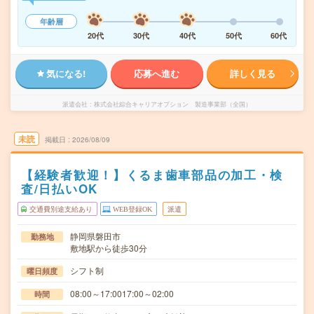
年齢層
20代
30代
40代
50代
60代
気になる!
応募へ進む
詳しく見る
派遣会社
株式会社綜合キャリアオプション 製造事業部（全国）
未読
掲載日
2026/08/09
【経験者歓迎！】くるま歯車部品の加工・検
査/日払いOK
交通費別途支給あり
WEB登録OK
派遣
静岡県磐田市
勤務地
敷地駅から徒歩30分
シフト制
曜日頻度
08:00～17:0017:00～02:00
時間