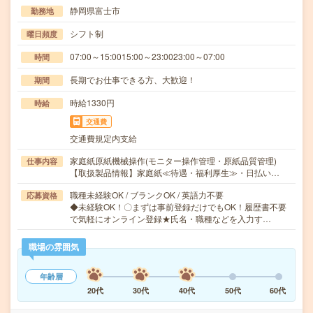
静岡県富士市
勤務地
シフト制
曜日頻度
07:00～15:0015:00～23:0023:00～07:00
時間
長期でお仕事できる方、大歓迎！
期間
時給1330円
時給
交通費
交通費規定内支給
家庭紙原紙機械操作(モニター操作管理・原紙品質管理)
仕事内容
【取扱製品情報】家庭紙≪待遇・福利厚生≫・日払い…
職種未経験OK / ブランクOK / 英語力不要
応募資格
◆未経験OK！〇まずは事前登録だけでもOK！履歴書不要
で気軽にオンライン登録★氏名・職種などを入力す…
職場の雰囲気
年齢層
20代
30代
40代
50代
60代