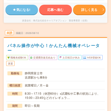
気になる!
応募へ進む
詳しく見る
派遣会社
株式会社綜合キャリアオプション 製造事業部（全国）
未読
掲載日
2026/08/10
パネル操作が中心！かんたん機械オペレータ
ー
職種未経験OK
交通費別途支給あり
土日祝日が休み
WEB登録OK
派遣
静岡県富士市
勤務地
吉原駅から車8分
就業曜日／月～金
曜日頻度
8:30～17:15（休憩60分）※試運転や工事の状況により、
時間
15:00～23:45などのイレギュラ…
即日～長期
期間