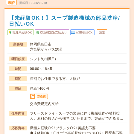
未読
掲載日
2026/08/10
【未経験OK！】スープ製造機械の部品洗浄/
日払いOK
職種未経験OK
交通費別途支給あり
WEB登録OK
派遣
静岡県島田市
勤務地
六合駅からバス20分
シフト制(週5日)
曜日頻度
08:00～16:45
時間
長期でお仕事できる方、大歓迎！
期間
時給1460円
時給
交通費
交通費規定内支給
フリーズドライ・スープの製造に伴う機械操作や材料投
仕事内容
入。原料の投入から梱包にいたるまで、製品ができるま…
職種未経験OK / ブランクOK / 英語力不要
応募資格
◆未経験OK！〇まずは事前登録だけでもOK！履歴書不要