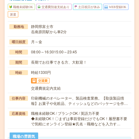
職種未経験OK
交通費別途支給あり
土日祝日が休み
WEB登録OK
派遣
静岡県富士市
勤務地
岳南原田駅から車2分
月～金
曜日頻度
08:00～16:3015:00～23:45
時間
長期でお仕事できる方、大歓迎！
期間
時給1330円
時給
交通費
交通費規定内支給
印刷機械のオペレーター、製品検査業務。【取扱製品情
仕事内容
報】お菓子や化粧品、ティッシュなどのパッケージを作…
職種未経験OK / ブランクOK / 英語力不要
応募資格
◆未経験OK！〇まずは事前登録だけでもOK！履歴書不要
で気軽にオンライン登録★氏名・職種などを入力す…
職場の雰囲気