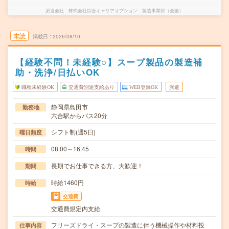
派遣会社
株式会社綜合キャリアオプション 製造事業部（全国）
未読
掲載日
2026/08/10
【経験不問！未経験○】スープ製品の製造補
助・洗浄/日払いOK
職種未経験OK
交通費別途支給あり
WEB登録OK
派遣
静岡県島田市
勤務地
六合駅からバス20分
シフト制(週5日)
曜日頻度
08:00～16:45
時間
長期でお仕事できる方、大歓迎！
期間
時給1460円
時給
交通費
交通費規定内支給
フリーズドライ・スープの製造に伴う機械操作や材料投
仕事内容