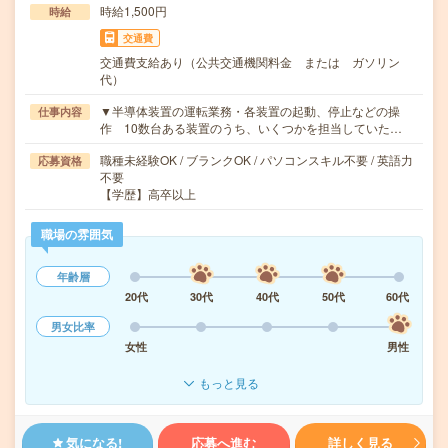
時給1,500円
時給
交通費
交通費支給あり（公共交通機関料金 または ガソリン
代）
▼半導体装置の運転業務・各装置の起動、停止などの操
仕事内容
作 10数台ある装置のうち、いくつかを担当していた…
職種未経験OK / ブランクOK / パソコンスキル不要 / 英語力
応募資格
不要
【学歴】高卒以上
職場の雰囲気
年齢層
20代
30代
40代
50代
60代
男女比率
女性
男性
もっと見る
気になる!
応募へ進む
詳しく見る