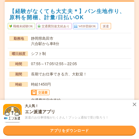
【経験がなくても大丈夫＊】パン生地作り、
原料を開梱、計量/日払いOK
職種未経験OK
交通費別途支給あり
WEB登録OK
派遣
静岡県島田市
勤務地
六合駅から車8分
シフト制
曜日頻度
07:55～17:0512:55～22:05
時間
長期でお仕事できる方、大歓迎！
期間
時給1450円
時給
交通費
交通費規定内支給
大人気！
生地の原料を開梱、原料の計量、原料をミキサー機械へ投
仕事内容
エン派遣アプリ
入し機械操作、運搬の作業です。【取扱製品情報】主…
派遣のお仕事情報がたくさん！プッシュ通知で受け取ろう！
職種未経験OK / ブランクOK / 英語力不要
応募資格
◆未経験OK！〇まずは事前登録だけでもOK！履歴書不要
アプリをダウンロード
で気軽にオンライン登録★氏名・職種などを入力す…