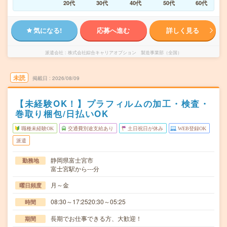
20代
30代
40代
50代
60代
気になる!
応募へ進む
詳しく見る
派遣会社
株式会社綜合キャリアオプション 製造事業部（全国）
未読
掲載日
2026/08/09
【未経験OK！】プラフィルムの加工・検査・
巻取り梱包/日払いOK
職種未経験OK
交通費別途支給あり
土日祝日が休み
WEB登録OK
派遣
静岡県富士宮市
勤務地
富士宮駅から---分
月～金
曜日頻度
08:30～17:2520:30～05:25
時間
長期でお仕事できる方、大歓迎！
期間