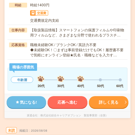
時給1400円
時給
交通費
交通費規定内支給
【取扱製品情報】スマートフォンの保護フィルムや印刷物
仕事内容
用フィルムなど、さまざまな分野で使われるプラスチ…
職種未経験OK / ブランクOK / 英語力不要
応募資格
◆未経験OK！〇まずは事前登録だけでもOK！履歴書不要
で気軽にオンライン登録★氏名・職種などを入力す…
職場の雰囲気
年齢層
20代
30代
40代
50代
60代
気になる!
応募へ進む
詳しく見る
派遣会社
株式会社綜合キャリアオプション 製造事業部（全国）
未読
掲載日
2026/08/08