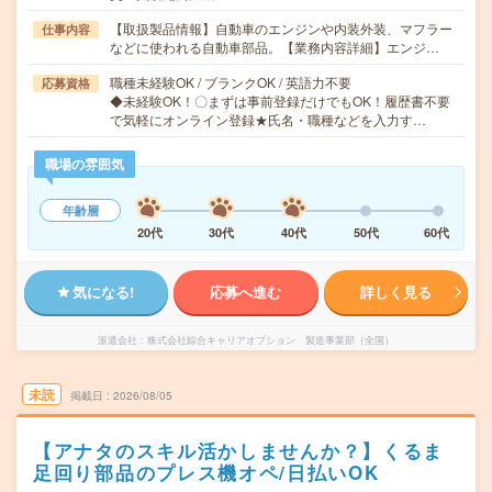
【取扱製品情報】自動車のエンジンや内装外装、マフラー
仕事内容
などに使われる自動車部品。【業務内容詳細】エンジ…
職種未経験OK / ブランクOK / 英語力不要
応募資格
◆未経験OK！〇まずは事前登録だけでもOK！履歴書不要
で気軽にオンライン登録★氏名・職種などを入力す…
職場の雰囲気
年齢層
20代
30代
40代
50代
60代
気になる!
応募へ進む
詳しく見る
派遣会社
株式会社綜合キャリアオプション 製造事業部（全国）
未読
掲載日
2026/08/05
【アナタのスキル活かしませんか？】くるま
足回り部品のプレス機オペ/日払いOK