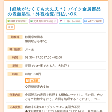
【経験がなくても大丈夫＊】バイク金属部品
の表面処理・外観検査/日払いOK
職種未経験OK
交通費別途支給あり
土日祝日が休み
WEB登録OK
派遣
静岡県磐田市
勤務地
磐田駅から車5分
月～金
曜日頻度
08:30～17:3017:00～02:00
時間
長期でお仕事できる方、大歓迎！
期間
時給1300円
時給
交通費
交通費規定内支給
金属製品の表面を処理する機械にセットし、見た目、色な
仕事内容
どを外観検査を行う。表面を処理することにより、コ…
職種未経験OK / ブランクOK / 英語力不要
応募資格
◆未経験OK！〇まずは事前登録だけでもOK！履歴書不要