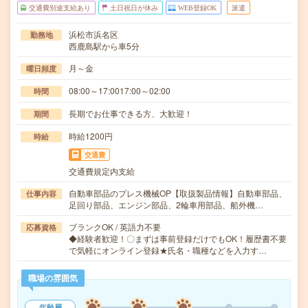
交通費別途支給あり
土日祝日が休み
WEB登録OK
派遣
浜松市浜名区
勤務地
西鹿島駅から車5分
月～金
曜日頻度
08:00～17:0017:00～02:00
時間
長期でお仕事できる方、大歓迎！
期間
時給1200円
時給
交通費
交通費規定内支給
自動車部品のプレス機械OP【取扱製品情報】自動車部品、
仕事内容
足回り部品、エンジン部品、2輪車用部品、船外機…
ブランクOK / 英語力不要
応募資格
◆経験者歓迎！〇まずは事前登録だけでもOK！履歴書不要
で気軽にオンライン登録★氏名・職種などを入力す…
職場の雰囲気
年齢層