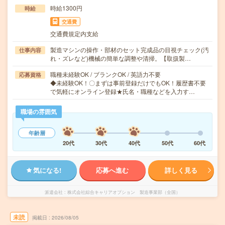
時給1300円
時給
交通費
交通費規定内支給
製造マシンの操作・部材のセット完成品の目視チェック(汚
仕事内容
れ・ズレなど)機械の簡単な調整や清掃。【取扱製…
職種未経験OK / ブランクOK / 英語力不要
応募資格
◆未経験OK！〇まずは事前登録だけでもOK！履歴書不要
で気軽にオンライン登録★氏名・職種などを入力す…
職場の雰囲気
年齢層
20代
30代
40代
50代
60代
気になる!
応募へ進む
詳しく見る
派遣会社
株式会社綜合キャリアオプション 製造事業部（全国）
未読
掲載日
2026/08/05