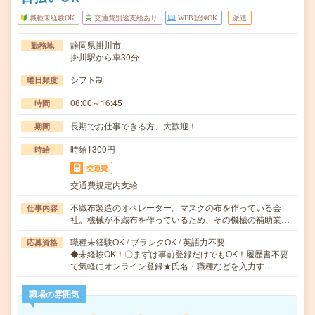
職種未経験OK
交通費別途支給あり
WEB登録OK
派遣
静岡県掛川市
勤務地
掛川駅から車30分
シフト制
曜日頻度
08:00～16:45
時間
長期でお仕事できる方、大歓迎！
期間
時給1300円
時給
交通費
交通費規定内支給
不織布製造のオペレーター。マスクの布を作っている会
仕事内容
社。機械が不織布を作っているため、その機械の補助業…
職種未経験OK / ブランクOK / 英語力不要
応募資格
◆未経験OK！〇まずは事前登録だけでもOK！履歴書不要
で気軽にオンライン登録★氏名・職種などを入力す…
職場の雰囲気