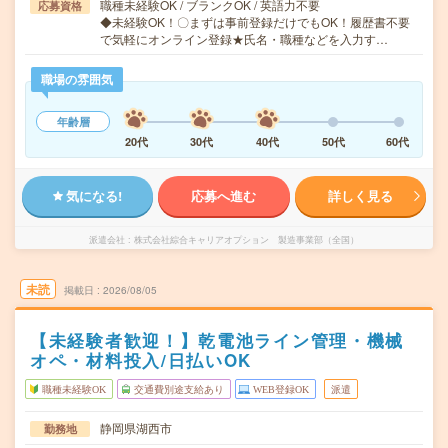
職種未経験OK / ブランクOK / 英語力不要
応募資格
◆未経験OK！〇まずは事前登録だけでもOK！履歴書不要
で気軽にオンライン登録★氏名・職種などを入力す…
職場の雰囲気
年齢層
20代
30代
40代
50代
60代
気になる!
応募へ進む
詳しく見る
派遣会社
株式会社綜合キャリアオプション 製造事業部（全国）
未読
掲載日
2026/08/05
【未経験者歓迎！】乾電池ライン管理・機械
オペ・材料投入/日払いOK
職種未経験OK
交通費別途支給あり
WEB登録OK
派遣
静岡県湖西市
勤務地