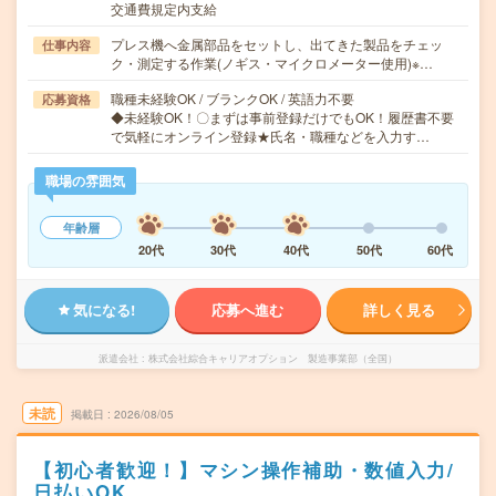
交通費規定内支給
プレス機へ金属部品をセットし、出てきた製品をチェッ
仕事内容
ク・測定する作業(ノギス・マイクロメーター使用)※…
職種未経験OK / ブランクOK / 英語力不要
応募資格
◆未経験OK！〇まずは事前登録だけでもOK！履歴書不要
で気軽にオンライン登録★氏名・職種などを入力す…
職場の雰囲気
年齢層
20代
30代
40代
50代
60代
気になる!
応募へ進む
詳しく見る
派遣会社
株式会社綜合キャリアオプション 製造事業部（全国）
未読
掲載日
2026/08/05
【初心者歓迎！】マシン操作補助・数値入力/
日払いOK