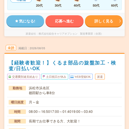
20代
30代
40代
50代
60代
気になる!
応募へ進む
詳しく見る
派遣会社
株式会社綜合キャリアオプション 製造事業部（全国）
未読
掲載日
2026/08/05
【経験者歓迎！】くるま部品の旋盤加工・検
査/日払いOK
交通費別途支給あり
土日祝日が休み
WEB登録OK
派遣
浜松市浜名区
勤務地
都田駅から車8分
月～金
曜日頻度
08:00～16:5017:00～01:4019:00～03:40
時間
長期でお仕事できる方、大歓迎！
期間