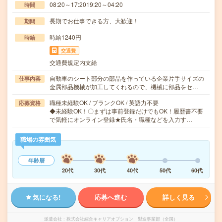
08:20～17:2019:20～04:20
時間
長期でお仕事できる方、大歓迎！
期間
時給1240円
時給
交通費
交通費規定内支給
自動車のシート部分の部品を作っている企業片手サイズの
仕事内容
金属部品機械が加工してくれるので、機械に部品をセ…
職種未経験OK / ブランクOK / 英語力不要
応募資格
◆未経験OK！〇まずは事前登録だけでもOK！履歴書不要
で気軽にオンライン登録★氏名・職種などを入力す…
職場の雰囲気
年齢層
20代
30代
40代
50代
60代
気になる!
応募へ進む
詳しく見る
派遣会社
株式会社綜合キャリアオプション 製造事業部（全国）