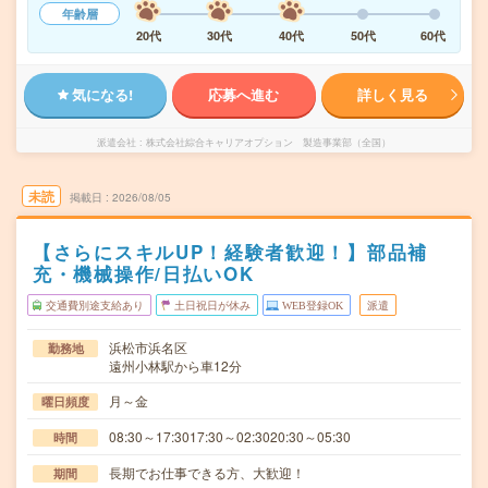
年齢層
20代
30代
40代
50代
60代
気になる!
応募へ進む
詳しく見る
派遣会社
株式会社綜合キャリアオプション 製造事業部（全国）
未読
掲載日
2026/08/05
【さらにスキルUP！経験者歓迎！】部品補
充・機械操作/日払いOK
交通費別途支給あり
土日祝日が休み
WEB登録OK
派遣
浜松市浜名区
勤務地
遠州小林駅から車12分
月～金
曜日頻度
08:30～17:3017:30～02:3020:30～05:30
時間
長期でお仕事できる方、大歓迎！
期間