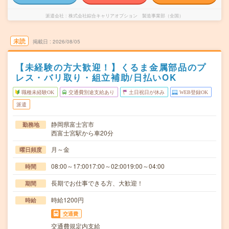
派遣会社
株式会社綜合キャリアオプション 製造事業部（全国）
未読
掲載日
2026/08/05
【未経験の方大歓迎！】くるま金属部品のプ
レス・バリ取り・組立補助/日払いOK
職種未経験OK
交通費別途支給あり
土日祝日が休み
WEB登録OK
派遣
静岡県富士宮市
勤務地
西富士宮駅から車20分
月～金
曜日頻度
08:00～17:0017:00～02:0019:00～04:00
時間
長期でお仕事できる方、大歓迎！
期間
時給1200円
時給
交通費
交通費規定内支給