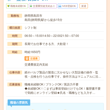
職種未経験OK
交通費別途支給あり
WEB登録OK
派遣
静岡県島田市
勤務地
島田(静岡県)駅から徒歩15分
シフト制
曜日頻度
06:50～15:0014:50～22:0021:50～07:00
時間
長期でお仕事できる方、大歓迎！
期間
時給1650円
時給
交通費
交通費規定内支給
紙やパルプ製品の製造に欠かせない大型設備の操作・監
仕事内容
視・点検を行うお仕事です。操作方法はマニュアルに沿…
職種未経験OK / ブランクOK / 英語力不要
応募資格
◆未経験OK！〇まずは事前登録だけでもOK！履歴書不要
で気軽にオンライン登録★氏名・職種などを入力す…
職場の雰囲気