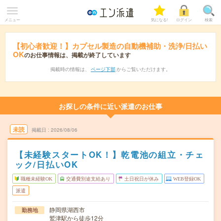
メニュー
気になる!
ログイン
検索
【初心者歓迎！】カプセル製造の自動機補助・洗浄/日払い
OK
のお仕事情報は、掲載が終了しています
掲載時の情報は、
ページ下部
からご覧いただけます。
お探しの条件に近い派遣のお仕事
未読
掲載日
2026/08/06
【未経験スタートOK！】乾電池の組立・チェ
ック/日払いOK
職種未経験OK
交通費別途支給あり
土日祝日が休み
WEB登録OK
派遣
静岡県湖西市
勤務地
鷲津駅から徒歩12分