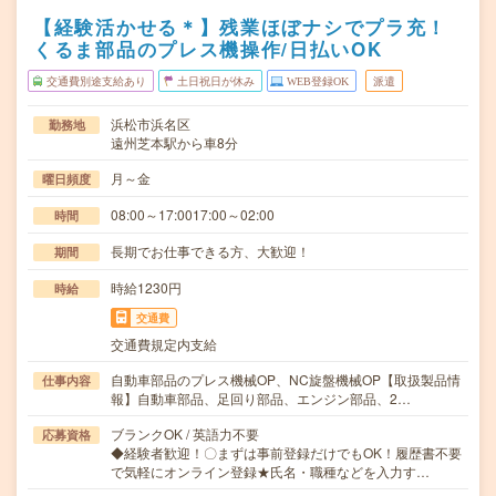
【経験活かせる＊】残業ほぼナシでプラ充！
くるま部品のプレス機操作/日払いOK
交通費別途支給あり
土日祝日が休み
WEB登録OK
派遣
浜松市浜名区
勤務地
遠州芝本駅から車8分
月～金
曜日頻度
08:00～17:0017:00～02:00
時間
長期でお仕事できる方、大歓迎！
期間
時給1230円
時給
交通費
交通費規定内支給
自動車部品のプレス機械OP、NC旋盤機械OP【取扱製品情
仕事内容
報】自動車部品、足回り部品、エンジン部品、2…
ブランクOK / 英語力不要
応募資格
◆経験者歓迎！〇まずは事前登録だけでもOK！履歴書不要
で気軽にオンライン登録★氏名・職種などを入力す…