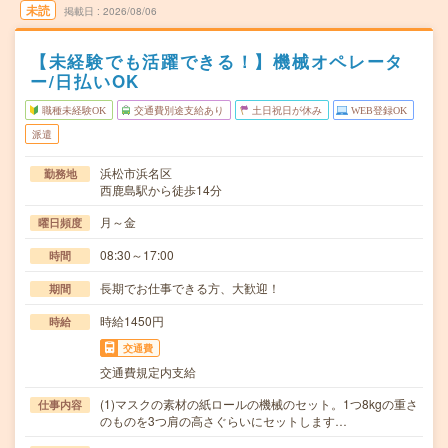
未読
掲載日
2026/08/06
【未経験でも活躍できる！】機械オペレータ
ー/日払いOK
職種未経験OK
交通費別途支給あり
土日祝日が休み
WEB登録OK
派遣
浜松市浜名区
勤務地
西鹿島駅から徒歩14分
月～金
曜日頻度
08:30～17:00
時間
長期でお仕事できる方、大歓迎！
期間
時給1450円
時給
交通費
交通費規定内支給
(1)マスクの素材の紙ロールの機械のセット。1つ8kgの重さ
仕事内容
のものを3つ肩の高さぐらいにセットします…