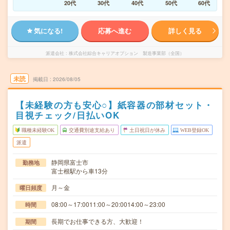
20代
30代
40代
50代
60代
気になる!
応募へ進む
詳しく見る
派遣会社
株式会社綜合キャリアオプション 製造事業部（全国）
未読
掲載日
2026/08/05
【未経験の方も安心○】紙容器の部材セット・
目視チェック/日払いOK
職種未経験OK
交通費別途支給あり
土日祝日が休み
WEB登録OK
派遣
静岡県富士市
勤務地
富士根駅から車13分
月～金
曜日頻度
08:00～17:0011:00～20:0014:00～23:00
時間
長期でお仕事できる方、大歓迎！
期間