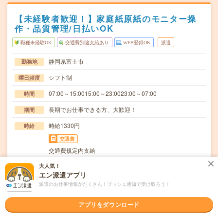
【未経験者歓迎！】家庭紙原紙のモニター操
作・品質管理/日払いOK
職種未経験OK
交通費別途支給あり
WEB登録OK
派遣
静岡県富士市
勤務地
シフト制
曜日頻度
07:00～15:0015:00～23:0023:00～07:00
時間
長期でお仕事できる方、大歓迎！
期間
時給1330円
時給
交通費
交通費規定内支給
家庭紙原紙機械操作(モニター操作管理・原紙品質管理)
大人気！
仕事内容
エン派遣アプリ
【取扱製品情報】家庭紙≪待遇・福利厚生≫・日払い…
派遣のお仕事情報がたくさん！プッシュ通知で受け取ろう！
職種未経験OK / ブランクOK / 英語力不要
応募資格
◆未経験OK！〇まずは事前登録だけでもOK！履歴書不要
アプリをダウンロード
で気軽にオンライン登録★氏名・職種などを入力す…