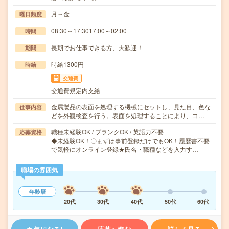
月～金
曜日頻度
08:30～17:3017:00～02:00
時間
長期でお仕事できる方、大歓迎！
期間
時給1300円
時給
交通費
交通費規定内支給
金属製品の表面を処理する機械にセットし、見た目、色な
仕事内容
どを外観検査を行う。表面を処理することにより、コ…
職種未経験OK / ブランクOK / 英語力不要
応募資格
◆未経験OK！〇まずは事前登録だけでもOK！履歴書不要
で気軽にオンライン登録★氏名・職種などを入力す…
職場の雰囲気
年齢層
20代
30代
40代
50代
60代