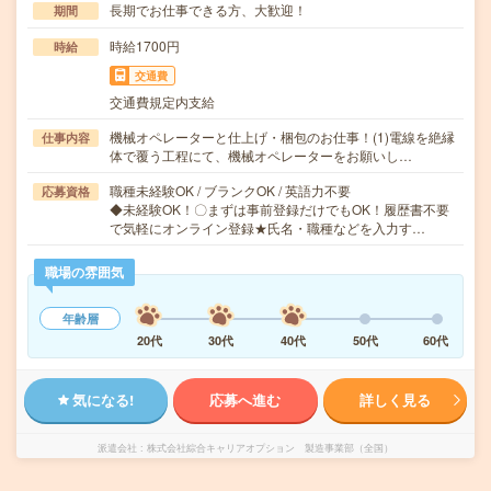
長期でお仕事できる方、大歓迎！
期間
時給1700円
時給
交通費
交通費規定内支給
機械オペレーターと仕上げ・梱包のお仕事！(1)電線を絶縁
仕事内容
体で覆う工程にて、機械オペレーターをお願いし…
職種未経験OK / ブランクOK / 英語力不要
応募資格
◆未経験OK！〇まずは事前登録だけでもOK！履歴書不要
で気軽にオンライン登録★氏名・職種などを入力す…
職場の雰囲気
年齢層
20代
30代
40代
50代
60代
気になる!
応募へ進む
詳しく見る
派遣会社
株式会社綜合キャリアオプション 製造事業部（全国）