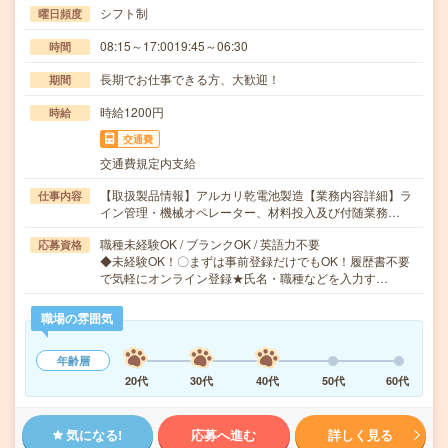
シフト制
曜日頻度
08:15～17:0019:45～06:30
時間
長期でお仕事できる方、大歓迎！
期間
時給1200円
時給
交通費
交通費規定内支給
【取扱製品情報】アルカリ乾電池製造【業務内容詳細】ラ
仕事内容
イン管理・機械オペレーター、材料投入及び付随業務…
職種未経験OK / ブランクOK / 英語力不要
応募資格
◆未経験OK！〇まずは事前登録だけでもOK！履歴書不要
で気軽にオンライン登録★氏名・職種などを入力す…
職場の雰囲気
年齢層
20代
30代
40代
50代
60代
気になる!
応募へ進む
詳しく見る