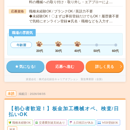
料の機械への取り付け・取り外し・エアブローによ…
職種未経験OK / ブランクOK / 英語力不要
応募資格
◆未経験OK！〇まずは事前登録だけでもOK！履歴書不要
で気軽にオンライン登録★氏名・職種などを入力す…
職場の雰囲気
年齢層
20代
30代
40代
50代
60代
気になる!
応募へ進む
詳しく見る
派遣会社
株式会社綜合キャリアオプション 製造事業部（全国）
未読
掲載日
2026/08/05
【初心者歓迎！】板金加工機械オペ、検査/日
払いOK
職種未経験OK
交通費別途支給あり
土日祝日が休み
WEB登録OK
派遣