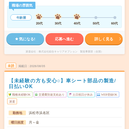
職場の雰囲気
年齢層
20代
30代
40代
50代
60代
気になる!
応募へ進む
詳しく見る
派遣会社
株式会社綜合キャリアオプション 製造事業部（全国）
未読
掲載日
2026/08/05
【未経験の方も安心○】車シート部品の製造/
日払いOK
職種未経験OK
交通費別途支給あり
土日祝日が休み
WEB登録OK
派遣
浜松市浜名区
勤務地
月～金
曜日頻度