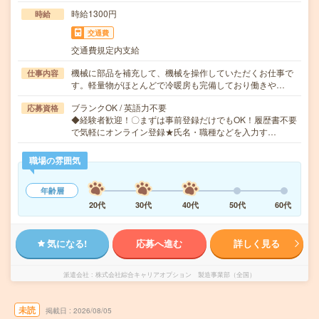
時給1300円
時給
交通費
交通費規定内支給
機械に部品を補充して、機械を操作していただくお仕事で
仕事内容
す。軽量物がほとんどで冷暖房も完備しており働きや…
ブランクOK / 英語力不要
応募資格
◆経験者歓迎！〇まずは事前登録だけでもOK！履歴書不要
で気軽にオンライン登録★氏名・職種などを入力す…
職場の雰囲気
年齢層
20代
30代
40代
50代
60代
気になる!
応募へ進む
詳しく見る
派遣会社
株式会社綜合キャリアオプション 製造事業部（全国）
未読
掲載日
2026/08/05