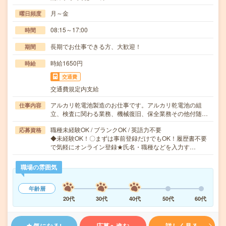
月～金
曜日頻度
08:15～17:00
時間
長期でお仕事できる方、大歓迎！
期間
時給1650円
時給
交通費
交通費規定内支給
アルカリ乾電池製造のお仕事です。アルカリ乾電池の組
仕事内容
立、検査に関わる業務、機械復旧、保全業務その他付随…
職種未経験OK / ブランクOK / 英語力不要
応募資格
◆未経験OK！〇まずは事前登録だけでもOK！履歴書不要
で気軽にオンライン登録★氏名・職種などを入力す…
職場の雰囲気
年齢層
20代
30代
40代
50代
60代
気になる!
応募へ進む
詳しく見る