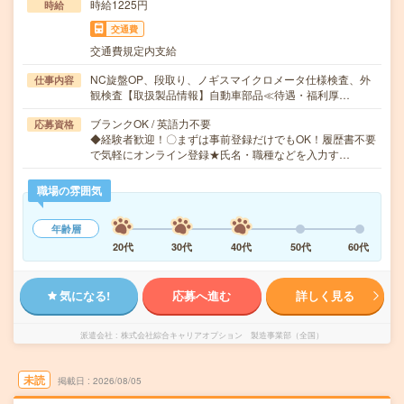
時給1225円
時給
交通費
交通費規定内支給
NC旋盤OP、段取り、ノギスマイクロメータ仕様検査、外
仕事内容
観検査【取扱製品情報】自動車部品≪待遇・福利厚…
ブランクOK / 英語力不要
応募資格
◆経験者歓迎！〇まずは事前登録だけでもOK！履歴書不要
で気軽にオンライン登録★氏名・職種などを入力す…
職場の雰囲気
年齢層
20代
30代
40代
50代
60代
気になる!
応募へ進む
詳しく見る
派遣会社
株式会社綜合キャリアオプション 製造事業部（全国）
未読
掲載日
2026/08/05