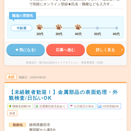
で気軽にオンライン登録★氏名・職種などを入力す…
職場の雰囲気
年齢層
20代
30代
40代
50代
60代
気になる!
応募へ進む
詳しく見る
派遣会社
株式会社綜合キャリアオプション 製造事業部（全国）
未読
掲載日
2026/08/05
【未経験者歓迎！】金属部品の表面処理・外
観検査/日払いOK
職種未経験OK
交通費別途支給あり
土日祝日が休み
WEB登録OK
派遣
静岡県磐田市
勤務地
磐田駅から車5分