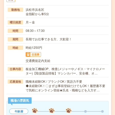
浜松市浜名区
勤務地
金指駅から車5分
月～金
曜日頻度
08:30～17:30
時間
長期でお仕事できる方、大歓迎！
期間
時給1250円
時給
交通費
交通費規定内支給
板金加工機械OP、検査(メジャーやノギス・マイクロメー
仕事内容
ター)【取扱製品情報】マシンカバー、安全柵、オ…
職種未経験OK / ブランクOK / 英語力不要
応募資格
◆未経験OK！〇まずは事前登録だけでもOK！履歴書不要
で気軽にオンライン登録★氏名・職種などを入力す…
職場の雰囲気
年齢層