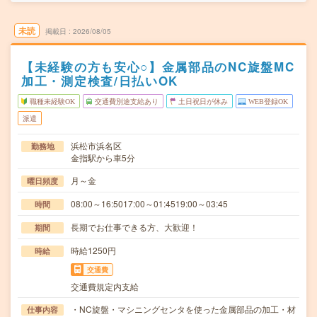
未読
掲載日
2026/08/05
【未経験の方も安心○】金属部品のNC旋盤MC
加工・測定検査/日払いOK
職種未経験OK
交通費別途支給あり
土日祝日が休み
WEB登録OK
派遣
浜松市浜名区
勤務地
金指駅から車5分
月～金
曜日頻度
08:00～16:5017:00～01:4519:00～03:45
時間
長期でお仕事できる方、大歓迎！
期間
時給1250円
時給
交通費
交通費規定内支給
・NC旋盤・マシニングセンタを使った金属部品の加工・材
仕事内容