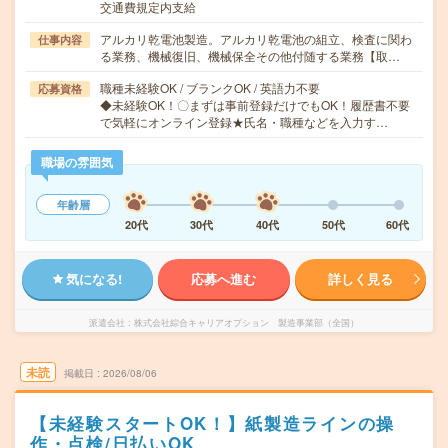
交通費規定内支給
アルカリ乾電池製造。アルカリ乾電池の組立、検査に関わ
仕事内容
る業務、機械復旧、機械保全その他付随する業務【取…
職種未経験OK / ブランクOK / 英語力不要
応募資格
◆未経験OK！〇まずは事前登録だけでもOK！履歴書不要
で気軽にオンライン登録★氏名・職種などを入力す…
職場の雰囲気
年齢層
20代
30代
40代
50代
60代
気になる!
応募へ進む
詳しく見る
派遣会社
株式会社綜合キャリアオプション 製造事業部（全国）
未読
掲載日
2026/08/06
【未経験スタートOK！】紙製造ラインの操
作・点検/日払いOK